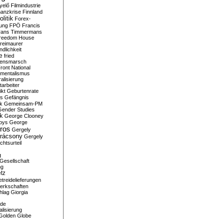
yelő
Filmindustrie
nanzkrise
Finnland
olitik
Forex-
ung
FPÖ
Francis
rans Timmermans
reedom House
reimaurer
dlichkeit
e
fried
densmarsch
ront National
mentalismus
alisierung
arbeiter
ikt
Geburtenrate
rs
Gefängnis
ik
Gemeinsam-PM
Gender Studies
ik
George Clooney
oys
George
ros
Gergely
arácsony
Gergely
chtsurteil
g
Gesellschaft
ng
tz
treidelieferungen
erkschaften
hlag
Giorgia
rde
alisierung
Golden Globe