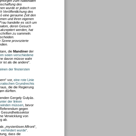
gmorgen zum Nationalen
bschaffung des
en wurde er jedoch von
ch Veröffentlichung des
akó eine geraume Zeit den
hmen und ihren eigenen
Frau handelte es sich um
ghalom, deren Gesuch
akzeptiert werden, hat
rschriften zu sammeln.
tscheiden.
e Szene provozierte
dien.
tare, die
Mandiner
der
hm seien verschiedene
ine davon müsse wahr
 ist als die andere“.
 einen der finstersten
ern“ vor,
eine rote Linie
okratischen Grundrechts
raus, die die Regierung
en dürften.
tzenden Gergely Gulyás.
nter der linken
erwinden müssen
, bevor
m Referendum gegen
nd Gesundheitssektor
ne Verwicklung von
eg ab.
s „mysteriösen Affront“,
n verhindert wurde“
.
tung, dass die