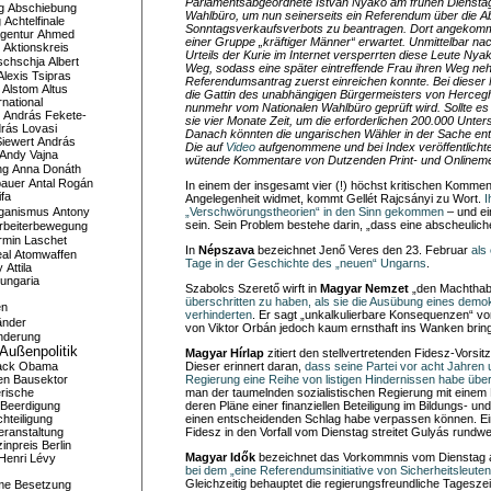
Parlamentsabgeordnete István Nyakó am frühen Diensta
g
Abschiebung
Wahlbüro, um nun seinerseits ein Referendum über die A
g
Achtelfinale
Sonntagsverkaufsverbots zu beantragen. Dort angekomm
gentur
Ahmed
einer Gruppe „kräftiger Männer“ erwartet. Unmittelbar na
Aktionskreis
Urteils der Kurie im Internet versperrten diese Leute Ny
schschja
Albert
Weg, sodass eine später eintreffende Frau ihren Weg ne
Alexis Tsipras
Referendumsantrag zuerst einreichen konnte. Bei dieser 
Alstom
Altus
die Gattin des unabhängigen Bürgermeisters von Herce
national
nunmehr vom Nationalen Wahlbüro geprüft wird. Sollte es 
András Fekete-
sie vier Monate Zeit, um die erforderlichen 200.000 Unte
rás Lovasi
Danach könnten die ungarischen Wähler in der Sache en
iewert
András
Die auf
Video
aufgenommene und bei Index veröffentlicht
Andy Vajna
wütende Kommentare von Dutzenden Print- und Onlineme
ng
Anna Donáth
bauer
Antal Rogán
In einem der insgesamt vier (!) höchst kritischen Kommen
ifa
Angelegenheit widmet, kommt Gellét Rajcsányi zu Wort.
I
iganismus
Antony
„Verschwörungstheorien“ in den Sinn gekommen
– und e
sein. Sein Problem bestehe darin, „dass eine abscheulicher
rbeiterbewegung
rmin Laschet
In
Népszava
bezeichnet Jenő Veres den 23. Februar
als
al
Atomwaffen
Tage in der Geschichte des „neuen“ Ungarns
.
y
Attila
ungaria
Szabolcs Szerető wirft in
Magyar Nemzet
„den Machthab
überschritten zu haben, als sie die Ausübung eines dem
en
verhinderten
. Er sagt „unkalkulierbare Konsequenzen“ vo
änder
von Viktor Orbán jedoch kaum ernsthaft ins Wanken bring
nderung
Außenpolitik
Magyar Hírlap
zitiert den stellvertretenden Fidesz-Vorsi
ack Obama
Dieser erinnert daran,
dass seine Partei vor acht Jahren u
en
Bausektor
Regierung eine Reihe von listigen Hindernissen habe üb
rische
man der taumelnden sozialistischen Regierung mit eine
Beerdigung
deren Pläne einer finanziellen Beteiligung im Bildungs- u
hteiligung
einen entscheidenden Schlag habe verpassen können. Ei
eranstaltung
Fidesz in den Vorfall vom Dienstag streitet Gulyás rundw
inpreis
Berlin
Magyar Idők
bezeichnet das Vorkommnis vom Dienstag al
Henri Lévy
bei dem „eine Referendumsinitiative von Sicherheitsleute
Gleichzeitig behauptet die regierungsfreundliche Tageszei
me
Besetzung