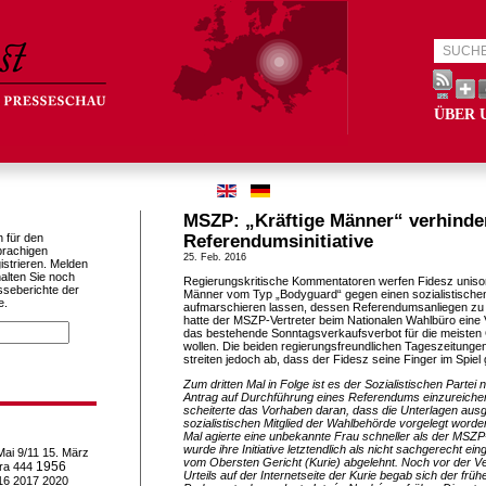
ÜBER 
MSZP: „Kräftige Männer“ verhinde
h für den
Referendumsinitiative
prachigen
25. Feb. 2016
istrieren. Melden
alten Sie noch
Regierungskritische Kommentatoren werfen Fidesz unison
sseberichte der
Männer vom Typ „Bodyguard“ gegen einen sozialistischen 
e.
aufmarschieren lassen, dessen Referendumsanliegen zu 
hatte der MSZP-Vertreter beim Nationalen Wahlbüro eine
das bestehende Sonntagsverkaufsverbot für die meisten
wollen. Die beiden regierungsfreundlichen Tageszeitungen 
streiten jedoch ab, dass der Fidesz seine Finger im Spiel
Zum dritten Mal in Folge ist es der Sozialistischen Partei 
Antrag auf Durchführung eines Referendums einzureichen.
scheiterte das Vorhaben daran, dass die Unterlagen au
sozialistischen Mitglied der Wahlbehörde vorgelegt word
Mal agierte eine unbekannte Frau schneller als der MSZP-V
wurde ihre Initiative letztendlich als nicht sachgerecht ei
Mai
9/11
15. März
vom Obersten Gericht (Kurie) abgelehnt. Noch vor der Ve
1956
ra
444
Urteils auf der Internetseite der Kurie begab sich der fr
16
2017
2020