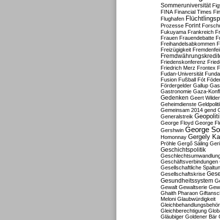
Sommeruniversität
Fig
FINA
Financial Times
Fi
Flüchtlingsp
Flughafen
Forint
Prozesse
Forsch
Fukuyama
Frankreich
F
Frauen
Frauendebatte
F
Freihandelsabkommen
F
Freizügigkeit
Fremdenfein
Fremdwährungskredit
Friedenskonferenz
Frie
Friedrich Merz
Frontex
F
Fudan-Universität
Funda
Fusion
Fußball
Fót
Föder
Fördergelder
Gallup
Gast
Gastronomie
Gaza-Konfl
Gedenken
Geert Wilde
Geheimdienste
Geldpolit
Gemeinsam 2014
gend
Geopolit
Generalstreik
George Floyd
George Fl
George So
Gershwin
Gergely K
Homonnay
Pröhle
Gergő Sáling
Geri
Geschichtspolitik
Geschlechtsumwandlun
Geschäftsverbindungen
Gesellschaftliche Spaltu
Gese
Gesellschaftskrise
Gesundheitssystem
Ge
Gewalt
Gewaltserie
Gew
Ghaith Pharaon
Giftansc
Meloni
Glaubwürdigkeit
Gleichbehandlungsbehö
Gleichberechtigung
Glob
Gläubiger
Goldener Bär