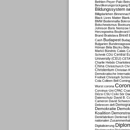
Bethlen-Peyer-Pakt
Betr
Bevölkerungsrückgang
B
Bildungssystem
Bil
Billigdarlehen
Binnennach
Black Lives Matter
Blan
BMW
Bodenmafia
Bokro
Bolschewismus
Bootsun
Johnson
Boris Nemzow
Herzegowina
Boulevard
Brexit
Brand
Bratislava
Budapest
Cash
Budap
Bulgarien
Bundestagswa
Hóman
Béla Biszku
Béla
Markó
Bündnis
Calais
Ca
Central E
Schmitt
CDU
University (CEU)
CET
Charlie Hebdo
Charlottes
China
Christchurch
Chr
Christentum
Christian 
Demokratische Internati
Freiheit
Christoph Schön
Cola
Colleen Bell
Coming
Coron
Wurst
corona
Corvinus-Uni
CPAC
Cra
Dézsi
CSU
Csíki Sör
Da
Datenschutz
David B. Co
Cameron
David Schwezo
Demogra
Debrecen
defi
Demokratie
Demokr
Koalition
Demonstra
Denkfabriken
Denkmal
D
nationalen Zusammenhal
Diplom
Digitalisierung