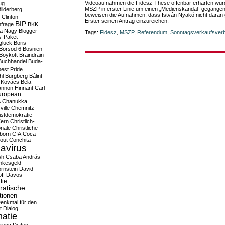
Videoaufnahmen die Fidesz-These offenbar erhärten wür
ug
MSZP in erster Linie um einen „Medienskandal“ gegangen
ilderberg
beweisen die Aufnahmen, dass István Nyakó nicht daran g
l Clinton
Erster seinen Antrag einzureichen.
BIP
frage
BKK
ka Nagy
Blogger
Tags:
Fidesz
,
MSZP
,
Referendum
,
Sonntagsverkaufsver
s-Paket
glück
Boris
Borsod 6
Bosnien-
Boykott
Braindrain
Buchhandel
Buda-
est Pride
hl
Burgberg
Bálint
 Kovács
Béla
nnon Hinnant
Carl
uropean
A
Chanukka
ville
Chemnitz
istdemokratie
Kern
Christlich-
onale
Christliche
born
CIA
Coca-
out
Conchita
avirus
sh
Csaba András
nkesgeld
rnstein
David
ff
Davos
fie
atische
tionen
enkmal für den
t
Dialog
atie