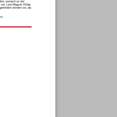
den, wonach es der
 sei. Laut Magyar Hírlap
ehindert worden sei, als
bot