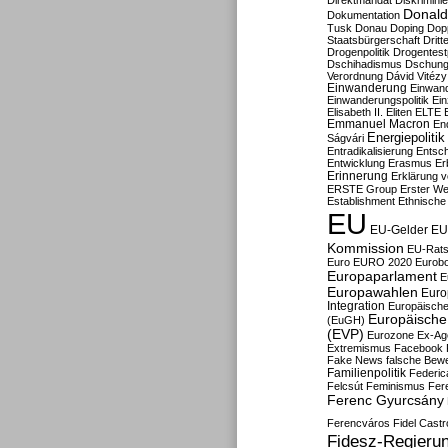
Direktmandat
Diskrimini
Donald
Dokumentation
Tusk
Donau
Doping
Dop
Staatsbürgerschaft
Dritt
Drogenpolitik
Drogentestp
Dschihadismus
Dschung
Verordnung
Dávid Vitézy
Einwanderung
Einwan
Einwanderungspolitik
Ein
Elisabeth II.
Eliten
ELTE
Emmanuel Macron
En
Energiepolitik
Ságvári
Entradikalisierung
Entsc
Entwicklung
Erasmus
Erb
Erinnerung
Erklärung vo
ERSTE Group
Erster We
Establishment
Ethnische
EU
EU-Gelder
EU
Kommission
EU-Rats
Euro
EURO 2020
Eurob
Europaparlament
E
Europawahlen
Euro
Integration
Europäische
Europäische 
(EuGH)
(EVP)
Eurozone
Ex-Ag
Extremismus
Facebook
Fake News
falsche Bew
Familienpolitik
Federic
Felcsút
Feminismus
Fer
Ferenc Gyurcsány
Ferencváros
Fidel Castr
Fidesz-Regieru