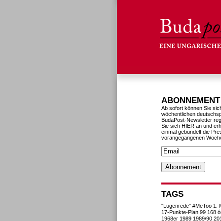
ABONNEMENT
Ab sofort können Sie sic
wöchentlichen deutschs
BudaPost-Newsletter reg
Sie sich HIER an und erh
einmal gebündelt die Pre
vorangegangenen Woch
TAGS
"Lügenrede"
#MeToo
1. 
17-Punkte-Plan
99
168 ó
1968er
1989
1989/90
20