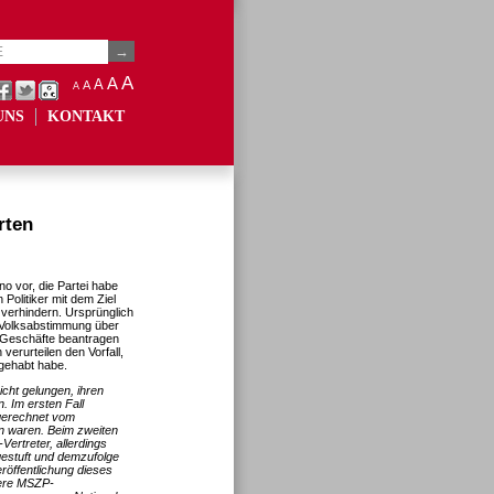
A
A
A
A
A
UNS
KONTAKT
rten
o vor, die Partei habe
Politiker mit dem Ziel
verhindern. Ursprünglich
 Volksabstimmung über
 Geschäfte beantragen
verurteilen den Vorfall,
 gehabt habe.
nicht gelungen, ihren
 Im ersten Fall
sgerechnet vom
en waren. Beim zweiten
ertreter, allerdings
ngestuft und demzufolge
röffentlichung dieses
ühere MSZP-