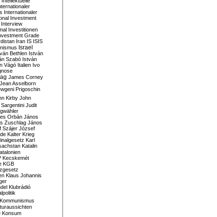
Intellektuelle
nternationaler
s
Internationaler
ional Investment
Interview
mal
Investitionen
nvestment Grade
rdistan
Iran
IS
ISIS
Israel
ionismus
tván Bethlen
István
ván Szabó
István
án Vágó
Italien
Ivo
gnose
tag
James Corney
Jean Asselborn
wgeni Prigoschin
hn Kirby
John
 Sargentini
Judit
gwähler
es Orbán
János
s Zuschlag
János
 Szájer
József
nde
Kalter Krieg
inalgesetz
Karl
sachstan
Katalin
atalonien
P
Kecskemét
e
KGB
tzgesetz
en
Klaus Johannis
ger
del
Klubrádió
politik
Kommunismus
turaussichten
e
Konsum