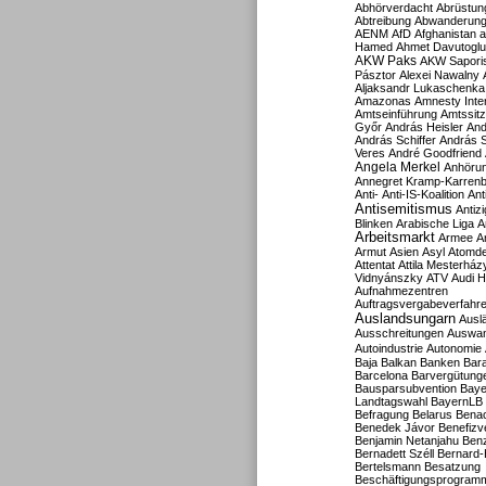
Abhörverdacht
Abrüstun
Abtreibung
Abwanderun
AENM
AfD
Afghanistan
a
Hamed
Ahmet Davutoglu
AKW Paks
AKW Sapori
Pásztor
Alexei Nawalny
Aljaksandr Lukaschenka
Amazonas
Amnesty Inter
Amtseinführung
Amtssitz
Győr
András Heisler
And
András Schiffer
András S
Veres
André Goodfriend
Angela Merkel
Anhöru
Annegret Kramp-Karren
Anti-
Anti-IS-Koalition
Ant
Antisemitismus
Antiz
Blinken
Arabische Liga
A
Arbeitsmarkt
Armee
A
Armut
Asien
Asyl
Atomde
Attentat
Attila Mesterház
Vidnyánszky
ATV
Audi H
Aufnahmezentren
Auftragsvergabeverfahr
Auslandsungarn
Ausl
Ausschreitungen
Auswa
Autoindustrie
Autonomie
Baja
Balkan
Banken
Bar
Barcelona
Barvergütung
Bausparsubvention
Baye
Landtagswahl
BayernLB
Befragung
Belarus
Benac
Benedek Jávor
Benefizv
Benjamin Netanjahu
Benz
Bernadett Széll
Bernard-
Bertelsmann
Besatzung
Beschäftigungsprogram