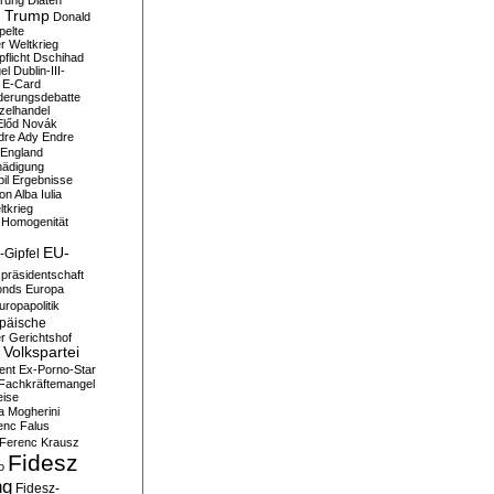
erung
Diäten
 Trump
Donald
pelte
er Weltkrieg
flicht
Dschihad
el
Dublin-III-
E-Card
derungsdebatte
zelhandel
Előd Novák
dre Ady
Endre
England
hädigung
il
Ergebnisse
n Alba Iulia
ltkrieg
 Homogenität
EU-
-Gipfel
präsidentschaft
onds
Europa
uropapolitik
päische
r Gerichtshof
Volkspartei
ent
Ex-Porno-Star
Fachkräftemangel
eise
a Mogherini
enc Falus
Ferenc Krausz
Fidesz
o
ng
Fidesz-