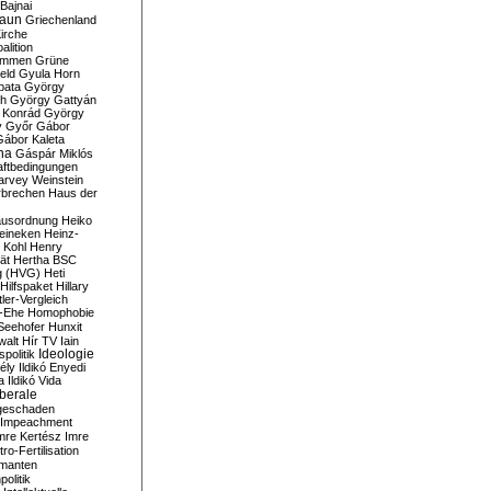
Bajnai
aun
Griechenland
irche
lition
ommen
Grüne
eld
Gyula Horn
pata
György
th
György Gattyán
 Konrád
György
y
Győr
Gábor
Gábor Kaleta
na
Gáspár Miklós
ftbedingungen
arvey Weinstein
brechen
Haus der
usordnung
Heiko
eineken
Heinz-
 Kohl
Henry
ät
Hertha BSC
g (HVG)
Heti
Hilfspaket
Hillary
tler-Vergleich
-Ehe
Homophobie
Seehofer
Hunxit
walt
Hír TV
Iain
spolitik
Ideologie
ély
Ildikó Enyedi
a
Ildikó Vida
liberale
geschaden
Impeachment
mre Kertész
Imre
itro-Fertilisation
rmanten
politik