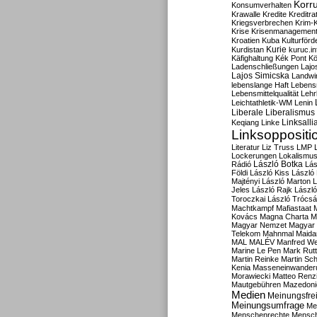
Korru
Konsumverhalten
Krawalle
Kredite
Kreditra
Kriegsverbrechen
Krim-K
Krise
Krisenmanagemen
Kroatien
Kuba
Kulturförd
Kurdistan
Kurie
kuruc.in
Käfighaltung
Kék Pont
Kö
Ladenschließungen
Lajo
Lajos Simicska
Landwir
lebenslange Haft
Lebensm
Lebensmittelqualität
Lehr
Leichtathletik-WM
Lenin
Liberale
Liberalismus
Linksalli
Keqiang
Linke
Linksoppositi
Literatur
Liz Truss
LMP
Lockerungen
Lokalismu
Rádió
László Botka
Lás
Földi
László Kiss
László
Majtényi
László Marton
L
Jeles
László Rajk
Lászl
Toroczkai
László Trócsá
Machtkampf
Mafiastaat
Kovács
Magna Charta
M
Magyar Nemzet
Magyar 
Telekom
Mahnmal
Maida
MAL
MALÉV
Manfred W
Marine Le Pen
Mark Rut
Martin Reinke
Martin Sch
Kenia
Masseneinwander
Morawiecki
Matteo Renz
Mautgebühren
Mazedoni
Medien
Meinungsfrei
Meinungsumfrage
Me
Menschenrechte
Mensc