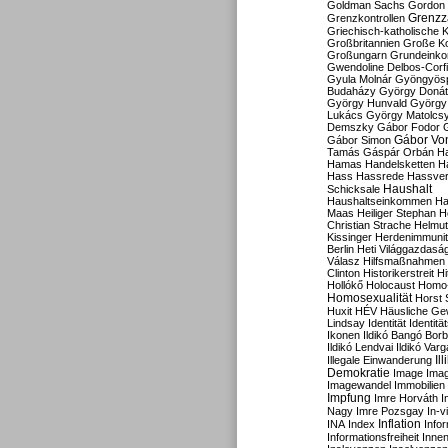
Goldman Sachs
Gordon 
Grenzz
Grenzkontrollen
Griechisch-katholische K
Großbritannien
Große Koa
Großungarn
Grundeink
Gwendoline Delbos-Corfi
Gyula Molnár
Gyöngyös
Budaházy
György Doná
György Hunvald
György
Lukács
György Matolcs
Demszky
Gábor Fodor
Gábor Vo
Gábor Simon
Tamás
Gáspár Orbán
Ha
Hamas
Handelsketten
H
Hass
Hassrede
Hassver
Haushalt
Schicksale
Haushaltseinkommen
Ha
Maas
Heiliger Stephan
H
Christian Strache
Helmut
Kissinger
Herdenimmunit
Berlin
Heti Világgazdasá
Válasz
Hilfsmaßnahmen
Clinton
Historikerstreit
Hi
Hollókő
Holocaust
Homo
Homosexualität
Horst 
Huxit
HÉV
Häusliche Ge
Lindsay
Identität
Identität
Ikonen
Ildikó Bangó Borb
Ildikó Lendvai
Ildikó Varg
Il
Illegale Einwanderung
Demokratie
Image
Ima
Imagewandel
Immobilien
Impfung
Imre Horváth
I
Nagy
Imre Pozsgay
In-v
Inflation
INA
Index
Info
Informationsfreiheit
Innen