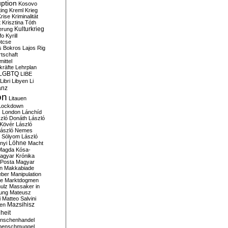
ption
Kosovo
ting
Kreml
Krieg
rise
Kriminalität
t
Krisztina Tóth
Kulturkrieg
erung
fo
Kyrill
tcse
s Bokros
Lajos Rig
tschaft
ittel
kräfte
Lehrplan
LGBTQ
LIBE
Libri
Libyen
Li
anz
on
Litauen
Lockdown
s
London
Lánchíd
zló Donáth
László
 Kövér
László
ászló Nemes
ó Sólyom
László
Löhne
nyi
Macht
Magda Kósa-
agyar Krónika
Posta
Magyar
n
Makkabiade
eber
Manipulation
te
Marktdogmen
ulz
Massaker in
ung
Mateusz
i
Matteo Salvini
en
Mazsihisz
heit
nschenhandel
henschmuggel