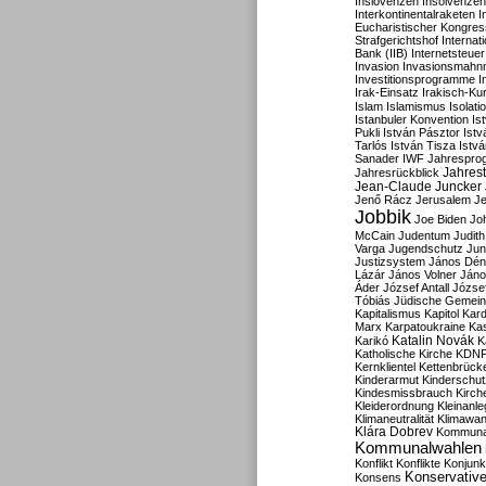
Inslovenzen
Insolvenzen
Interkontinentalraketen
I
Eucharistischer Kongres
Strafgerichtshof
Internat
Bank (IIB)
Internetsteuer
Invasion
Invasionsmahn
Investitionsprogramme
I
Irak-Einsatz
Irakisch-Ku
Islam
Islamismus
Isolat
Istanbuler Konvention
Is
Pukli
István Pásztor
Ist
Tarlós
István Tisza
Istv
Sanader
IWF
Jahrespro
Jahres
Jahresrückblick
Jean-Claude Juncker
Jenő Rácz
Jerusalem
Je
Jobbik
Joe Biden
Jo
McCain
Judentum
Judith
Varga
Jugendschutz
Jun
Justizsystem
János Dén
Lázár
János Volner
Jáno
Áder
József Antall
József
Tóbiás
Jüdische Gemei
Kapitalismus
Kapitol
Kard
Marx
Karpatoukraine
Ka
Katalin Novák
Karikó
K
Katholische Kirche
KDN
Kernklientel
Kettenbrück
Kinderarmut
Kinderschu
Kindesmissbrauch
Kirch
Kleiderordnung
Kleinanle
Klimaneutralität
Klimawan
Klára Dobrev
Kommunal
Kommunalwahlen
Konflikt
Konflikte
Konjunk
Konservativ
Konsens