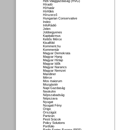
Heti Világgazdaság (HVG)
Híradó
Hírhatár
HírKlikk
Hírszerző
Hungarian Conservative
Index
InfoRádió
Jelen
Jobbegyenes
Kapitalizmus
Kettős Mérce
Kisalföld
Komment.hu
Kommentár
Magyar Demokrata
Magyar Hang
Magyar Hírlap
Magyar Idők
Magyar Narancs
Magyar Nemzet
Mandiner
Mérce
Mos maiorum
Mozgástér
Napi Gazdaság
Neokohn
Népszabadság
Népszava
Nyugat
Nyugati Fény
Origo
Országút
Partizán
Pesti Srácok
Policy Solutions
Portfolio
Radio Freies Europa (RFE)