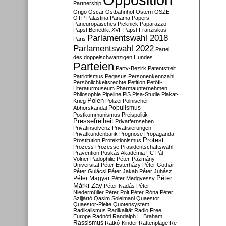
Partnership
Origo
Oscar
Ostbahnhof
Ostern
OSZE
OTP
Palästina
Panama Papers
Paneuropäisches Picknick
Paparazzo
Papst Benedikt XVI.
Papst Franziskus
Parlamentswahl 2018
Paris
Parlamentswahl 2022
Partei
des doppelschwänzigen Hundes
Parteien
Party-Bezirk
Patentstreit
Patriotismus
Pegasus
Personenkennzahl
Persönlichkeitsrechte
Petition
Petőfi-
Literaturmuseum
Pharmaunternehmen
Philosophie
Pipeline
PiS
Pisa-Studie
Plakat-
Polen
Krieg
Polizei
Polnischer
Populismus
Abhörskandal
Postkommunismus
Preispolitik
Pressefreiheit
Privatfernsehen
Privatinsolvenz
Privatisierungen
Privatkundenbank
Prognose
Propaganda
Protest
Prostitution
Protektionismus
Prozess
Prozesse
Präsidentschaftswahl
Prävention
Puskás Akadémia FC
Pál
Völner
Pädophilie
Péter-Pázmány-
Universität
Péter Esterházy
Péter Gothár
Péter Gulácsi
Péter Jakab
Péter Juhász
Péter
Péter Magyar
Péter Medgyessy
Márki-Zay
Péter Nadás
Péter
Niedermüller
Péter Polt
Péter Róna
Péter
Szijjártó
Qasim Soleimani
Quaestor
Quaestor-Pleite
Quotensystem
Radikalismus
Radikalität
Radio Free
Europe
Radnóti
Randalph L. Braham
Rassismus
Ratkó-Kinder
Rattenplage
Re-