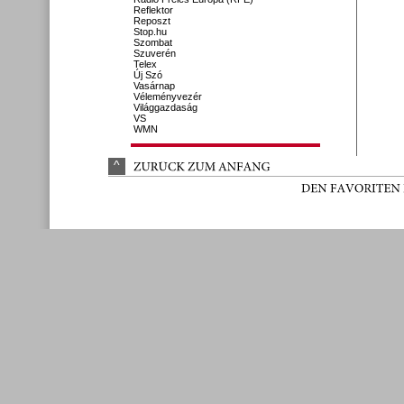
Reflektor
Reposzt
Stop.hu
Szombat
Szuverén
Telex
Új Szó
Vasárnap
Véleményvezér
Világgazdaság
VS
WMN
^
ZURÜ
CK 
ZUM 
ANFANG
DEN 
FAVORITEN 