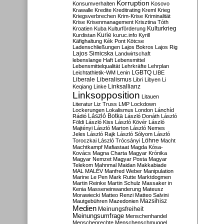
Korruption
Konsumverhalten
Kosovo
Krawalle
Kredite
Kreditrating
Kreml
Krieg
Kriegsverbrechen
Krim-Krise
Kriminalität
Krise
Krisenmanagement
Krisztina Tóth
Kulturkrieg
Kroatien
Kuba
Kulturförderung
Kurdistan
Kurie
kuruc.info
Kyrill
Käfighaltung
Kék Pont
Kötcse
Ladenschließungen
Lajos Bokros
Lajos Rig
Lajos Simicska
Landwirtschaft
lebenslange Haft
Lebensmittel
Lebensmittelqualität
Lehrkräfte
Lehrplan
LGBTQ
Leichtathletik-WM
Lenin
LIBE
Liberale
Liberalismus
Libri
Libyen
Li
Linksallianz
Keqiang
Linke
Linksopposition
Litauen
Literatur
Liz Truss
LMP
Lockdown
Lockerungen
Lokalismus
London
Lánchíd
Rádió
László Botka
László Donáth
László
Földi
László Kiss
László Kövér
László
Majtényi
László Marton
László Nemes
Jeles
László Rajk
László Sólyom
László
Löhne
Toroczkai
László Trócsányi
Macht
Machtkampf
Mafiastaat
Magda Kósa-
Kovács
Magna Charta
Magyar Krónika
Magyar Nemzet
Magyar Posta
Magyar
Telekom
Mahnmal
Maidan
Makkabiade
MAL
MALÉV
Manfred Weber
Manipulation
Marine Le Pen
Mark Rutte
Marktdogmen
Martin Reinke
Martin Schulz
Massaker in
Kenia
Masseneinwanderung
Mateusz
Morawiecki
Matteo Renzi
Matteo Salvini
Mautgebühren
Mazedonien
Mazsihisz
Medien
Meinungsfreiheit
Meinungsumfrage
Menschenhandel
Menschenrechte
Menschenschmuggel