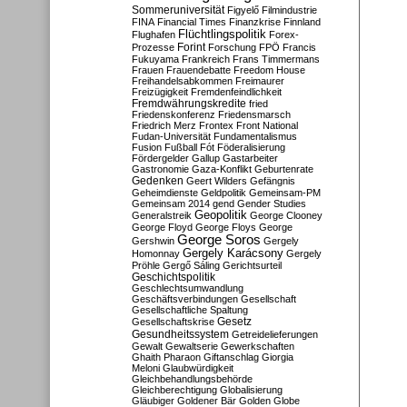
Sommeruniversität
Figyelő
Filmindustrie
FINA
Financial Times
Finanzkrise
Finnland
Flüchtlingspolitik
Flughafen
Forex-
Forint
Prozesse
Forschung
FPÖ
Francis
Fukuyama
Frankreich
Frans Timmermans
Frauen
Frauendebatte
Freedom House
Freihandelsabkommen
Freimaurer
Freizügigkeit
Fremdenfeindlichkeit
Fremdwährungskredite
fried
Friedenskonferenz
Friedensmarsch
Friedrich Merz
Frontex
Front National
Fudan-Universität
Fundamentalismus
Fusion
Fußball
Fót
Föderalisierung
Fördergelder
Gallup
Gastarbeiter
Gastronomie
Gaza-Konflikt
Geburtenrate
Gedenken
Geert Wilders
Gefängnis
Geheimdienste
Geldpolitik
Gemeinsam-PM
Gemeinsam 2014
gend
Gender Studies
Geopolitik
Generalstreik
George Clooney
George Floyd
George Floys
George
George Soros
Gershwin
Gergely
Gergely Karácsony
Homonnay
Gergely
Pröhle
Gergő Sáling
Gerichtsurteil
Geschichtspolitik
Geschlechtsumwandlung
Geschäftsverbindungen
Gesellschaft
Gesellschaftliche Spaltung
Gesetz
Gesellschaftskrise
Gesundheitssystem
Getreidelieferungen
Gewalt
Gewaltserie
Gewerkschaften
Ghaith Pharaon
Giftanschlag
Giorgia
Meloni
Glaubwürdigkeit
Gleichbehandlungsbehörde
Gleichberechtigung
Globalisierung
Gläubiger
Goldener Bär
Golden Globe