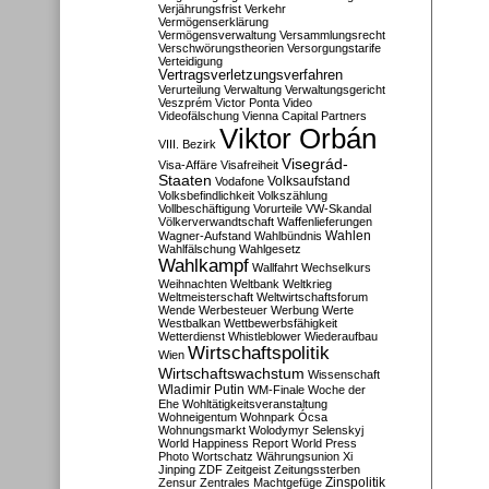
Verjährungsfrist
Verkehr
Vermögenserklärung
Vermögensverwaltung
Versammlungsrecht
Verschwörungstheorien
Versorgungstarife
Verteidigung
Vertragsverletzungsverfahren
Verurteilung
Verwaltung
Verwaltungsgericht
Veszprém
Victor Ponta
Video
Videofälschung
Vienna Capital Partners
Viktor Orbán
VIII. Bezirk
Visegrád-
Visa-Affäre
Visafreiheit
Staaten
Vodafone
Volksaufstand
Volksbefindlichkeit
Volkszählung
Vollbeschäftigung
Vorurteile
VW-Skandal
Völkerverwandtschaft
Waffenlieferungen
Wahlen
Wagner-Aufstand
Wahlbündnis
Wahlfälschung
Wahlgesetz
Wahlkampf
Wallfahrt
Wechselkurs
Weihnachten
Weltbank
Weltkrieg
Weltmeisterschaft
Weltwirtschaftsforum
Wende
Werbesteuer
Werbung
Werte
Westbalkan
Wettbewerbsfähigkeit
Wetterdienst
Whistleblower
Wiederaufbau
Wirtschaftspolitik
Wien
Wirtschaftswachstum
Wissenschaft
Wladimir Putin
WM-Finale
Woche der
Ehe
Wohltätigkeitsveranstaltung
Wohneigentum
Wohnpark Ócsa
Wohnungsmarkt
Wolodymyr Selenskyj
World Happiness Report
World Press
Photo
Wortschatz
Währungsunion
Xi
Jinping
ZDF
Zeitgeist
Zeitungssterben
Zensur
Zentrales Machtgefüge
Zinspolitik