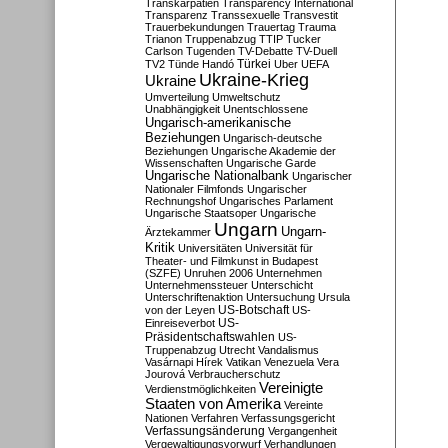
Transkarpatien
Transparency International
Transparenz
Transsexuelle
Transvestit
Trauerbekundungen
Trauertag
Trauma
Trianon
Truppenabzug
TTIP
Tucker
Carlson
Tugenden
TV-Debatte
TV-Duell
Türkei
TV2
Tünde Handó
Uber
UEFA
Ukraine-Krieg
Ukraine
Umverteilung
Umweltschutz
Unabhängigkeit
Unentschlossene
Ungarisch-amerikanische
Beziehungen
Ungarisch-deutsche
Beziehungen
Ungarische Akademie der
Wissenschaften
Ungarische Garde
Ungarische Nationalbank
Ungarischer
Nationaler Filmfonds
Ungarischer
Rechnungshof
Ungarisches Parlament
Ungarische Staatsoper
Ungarische
Ungarn
Ungarn-
Ärztekammer
Kritik
Universitäten
Universität für
Theater- und Filmkunst in Budapest
(SZFE)
Unruhen 2006
Unternehmen
Unternehmenssteuer
Unterschicht
Unterschriftenaktion
Untersuchung
Ursula
US-Botschaft
von der Leyen
US-
US-
Einreiseverbot
Präsidentschaftswahlen
US-
Truppenabzug
Utrecht
Vandalismus
Vasárnapi Hírek
Vatikan
Venezuela
Vera
Jourová
Verbraucherschutz
Vereinigte
Verdienstmöglichkeiten
Staaten von Amerika
Vereinte
Nationen
Verfahren
Verfassungsgericht
Verfassungsänderung
Vergangenheit
Vergewaltigungsvorwurf
Verhandlungen