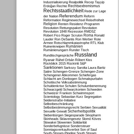
Industrialisierung
Realpolitik
Recep Tayyip
Rechtsextremismus
Erdoğan
Rechte
Rechtsstaatlichkeit
Rede zur Lage
Referendum
der Nation
Reform
Reformation
Regimewechsel
Reisefreiheit
Religion
Renten
Residenz-Programm
Resolution
Rettungspaket
Revolution
Revolution 1848
Rezession
RMDSZ
Roma
Robert Fico
Roger Scruton
Ronald
Lauder
Ron DeSantis
Ron Werber
Rote
Armee
Rotschlammkatastrophe
RTL Klub
Ruinenkneipen
Rumänien
Rumänienungarn
Runder Tisch
Russland
Rundtischgespräche
Ryanair
Ráhel Orbán
Róbert Kiss
Rückblick 2015
Rücktritt
S&P
Sanktionen
Sarkozy
Sarolta Laura Baritz
Satire
Schengen-Grenze
Schengen-Zone
Schengener Abkommen
Schiefergas
Schlacht am Donbogen
Schmalspurbahn
Schottische Volksabstimmung
Schuldenkrise
Schulen
Schulumbenennung
Schwarzgeld
Schwarzkonten
Schweden
Schweizer Franken
Schwimmsport
Scientology
Sebastian Kurz
Segregation
Seidenstraße-Initiative
Selbstbeschränkung
Selbstbestimmungsrecht
Serbien
Sexualität
Sicherheitspolitik
Sexuelle Gewalt
Siebenbürgen
Siegesparade
Sinopharm
Skinheads
Sklavengesetz
Slomó Köves
Slowakei
Slowenien
Solidarität
Sonderbefugnisse
Sondersteuer
Sonntagsverkaufsverbot
Son of Saul
South-Stream-Pipeline
South Stream