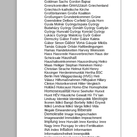
Goldman Sachs
Gordon Bajnai
Grenzzaun
Grenzkontrollen
Griechenland
Griechisch-katholische Kirche
Großbritannien
Große Koalition
Großungarn
Grundeinkommen
Grüne
Gwendoline Delbos-Corfield
Gyula Horn
Gyula Molnár
Gyöngyöspata
György
Budaházy
György Donáth
György Gattyán
György Hunvald
György Konrád
György
Lukács
György Matolcsy
Győr
Gábor
Demszky
Gábor Fodor
Gábor Kaleta
Gábor Vona
Gábor Simon
Gáspár Miklós
Tamás
Gáspár Orbán
Haftbedingungen
Hamas
Handelsketten
Harvey Weinstein
Hass
Hassrede
Hassverbrechen
Haus der
Haushalt
Schicksale
Haushaltseinkommen
Hausordnung
Heiko
Maas
Heiliger Stephan
Heineken
Heinz-
Christian Strache
Helmut Kohl
Henry
Kissinger
Herdenimmunität
Hertha BSC
Berlin
Heti Világgazdaság (HVG)
Heti
Válasz
Hilfsmaßnahmen
Hilfspaket
Hillary
Clinton
Historikerstreit
Hitler-Vergleich
Hollókő
Holocaust
Homo-Ehe
Homophobie
Homosexualität
Horst Seehofer
Hunxit
Huxit
HÉV
Häusliche Gewalt
Hír TV
Iain
Lindsay
Identität
Identitätspolitik
Ideologie
Ikonen
Ildikó Bangó Borbély
Ildikó Enyedi
Ildikó Lendvai
Ildikó Varga
Ildikó Vida
Illiberale
Illegale Einwanderung
Demokratie
Image
Imageschaden
Imagewandel
Immobilien
Impeachment
Impfung
Imre Horváth
Imre Kertész
Imre
Nagy
Imre Pozsgay
In-vitro-Fertilisation
Inflation
INA
Index
Informanten
Informationsfreiheit
Innenpolitik