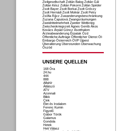
Zivilgesellschaft
Zoltán Balog
Zoltán Gál
Zoltán Kész
Zoltán Pokorni
Zoltán Spéder
Zsolt Bayer
Zsolt Borkai
Zsolt Gréczy
Zsolt Hernádi
Zsolt Molnár
Zsolt Petry
Zsófia Rácz
Zuwanderungsbeschränkung
Zuzana Čaputová
Zwangsräumungen
Zweidrittelmehrheit
Zweiter Weltkrieg
Zwischenkriegszeit
Ágnes Geréb
Ákos
Kovács
Árpád Göncz
Ásotthalom
Ärzteabwanderung
Érpatak
Ózd
Öffentliche Aufträge
Öffentlicher Dienst
Öl-
Embargo
Österreich
ÖVP
Újpest
Überalterung
Überstunden
Überwachung
Őszöd
UNSERE QUELLEN
168 Óra
24.hu
444
888
Alfahír
Átlátszó
ATV
Azonnali
Blikk
Cink
Élet és Irodalom
Ferenc Kumin
Figyelő
Gábor Török
Galamus
Gondola
Hetek
Heti Válasz