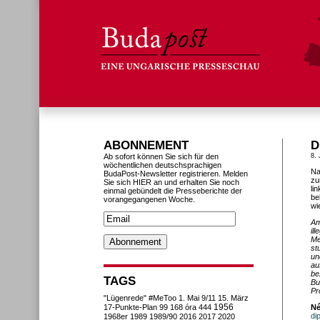
ABONNEMENT
D
Ab sofort können Sie sich für den
8. 
wöchentlichen deutschsprachigen
Na
BudaPost-Newsletter registrieren. Melden
zu
Sie sich HIER an und erhalten Sie noch
li
einmal gebündelt die Presseberichte der
be
vorangegangenen Woche.
wi
Am
il
Me
st
un
au
be
TAGS
Bu
Pr
"Lügenrede"
#MeToo
1. Mai
9/11
15. März
1956
17-Punkte-Plan
99
168 óra
444
Né
di
1968er
1989
1989/90
2016
2017
2020