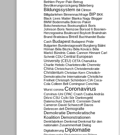
Bethlen-Peyer-Pakt
Betrug
Bevölkerungsrückgang
Bilderberg
Bildungssystem
Bill Clinton
BIP
Billigdarlehen
Binnennachfrage
BKK
Black Lives Matter
Blanka Nagy
Blogger
BMW
Bodenmafia
Bokros-Paket
Bolschewismus
Bootsunglück
Boris
Johnson
Boris Nemzow
Borsod 6
Bosnien-
Herzegowina
Boulevard
Boykott
Braindrain
Brexit
Brand
Bratislava
Buchhandel
Buda-
Budapest
Cash
Budapest Pride
Bulgarien
Bundestagswahl
Burgberg
Bálint
Hóman
Béla Biszku
Béla Kovács
Béla
Markó
Bündnis
Calais
Cannon Hinnant
Carl
Central European
Schmitt
CDU
University (CEU)
CETA
Chanukka
Charlie Hebdo
Charlottesville
Chemnitz
China
Christchurch
Christdemokratie
Christentum
Christian Kern
Christlich-
Demokratische Internationale
Christliche
Freiheit
Christoph Schönborn
CIA
Coca-
Cola
Colleen Bell
Comingout
Conchita
Coronavirus
Wurst
corona
Corvinus-Uni
CPAC
Crash
Csaba András
Dézsi
CSU
Csíki Sör
Dankesgeld
Datenschutz
David B. Cornstein
David
Cameron
David Schwezoff
Davos
Demografie
Debrecen
defi
Demokratie
Demokratische
Koalition
Demonstrationen
Denkfabriken
Denkmal
Denkmal für den
nationalen Zusammenhalt
Dialog
Diplomatie
Digitalisierung