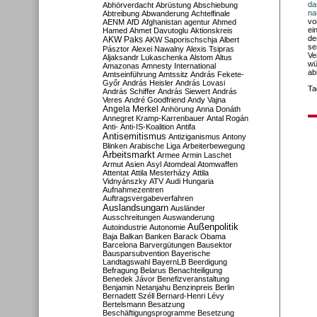
da
Abhörverdacht
Abrüstung
Abschiebung
na
Abtreibung
Abwanderung
Achtelfinale
vo
AENM
AfD
Afghanistan
agentur
Ahmed
ei
Hamed
Ahmet Davutoglu
Aktionskreis
de
AKW Paks
AKW Saporischschja
Albert
se
Pásztor
Alexei Nawalny
Alexis Tsipras
Ve
Aljaksandr Lukaschenka
Alstom
Altus
wü
Amazonas
Amnesty International
ab
Amtseinführung
Amtssitz
András Fekete-
Győr
András Heisler
András Lovasi
Ta
András Schiffer
András Siewert
András
Veres
André Goodfriend
Andy Vajna
Angela Merkel
Anhörung
Anna Donáth
Annegret Kramp-Karrenbauer
Antal Rogán
Anti-
Anti-IS-Koalition
Antifa
Antisemitismus
Antiziganismus
Antony
Blinken
Arabische Liga
Arbeiterbewegung
Arbeitsmarkt
Armee
Armin Laschet
Armut
Asien
Asyl
Atomdeal
Atomwaffen
Attentat
Attila Mesterházy
Attila
Vidnyánszky
ATV
Audi Hungaria
Aufnahmezentren
Auftragsvergabeverfahren
Auslandsungarn
Ausländer
Ausschreitungen
Auswanderung
Außenpolitik
Autoindustrie
Autonomie
Baja
Balkan
Banken
Barack Obama
Barcelona
Barvergütungen
Bausektor
Bausparsubvention
Bayerische
Landtagswahl
BayernLB
Beerdigung
Befragung
Belarus
Benachteiligung
Benedek Jávor
Benefizveranstaltung
Benjamin Netanjahu
Benzinpreis
Berlin
Bernadett Széll
Bernard-Henri Lévy
Bertelsmann
Besatzung
Beschäftigungsprogramme
Besetzung