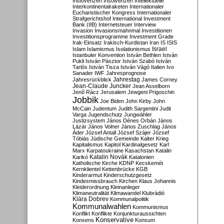
Inslovenzen
Insolvenzen
Intellektuelle
Interkontinentalraketen
Internationaler
Eucharistischer Kongress
Internationaler
Strafgerichtshof
International Investment
Bank (IIB)
Internetsteuer
Interview
Invasion
Invasionsmahnmal
Investitionen
Investitionsprogramme
Investment Grade
Irak-Einsatz
Irakisch-Kurdistan
Iran
IS
ISIS
Israel
Islam
Islamismus
Isolationismus
Istanbuler Konvention
István Bethlen
István
Pukli
István Pásztor
István Szabó
István
Tarlós
István Tisza
István Vágó
Italien
Ivo
Sanader
IWF
Jahresprognose
Jahrestag
Jahresrückblick
James Corney
Jean-Claude Juncker
Jean Asselborn
Jenő Rácz
Jerusalem
Jewgeni Prigoschin
Jobbik
Joe Biden
John Kirby
John
McCain
Judentum
Judith Sargentini
Judit
Varga
Jugendschutz
Jungwähler
Justizsystem
János Dénes Orbán
János
Lázár
János Volner
János Zuschlag
János
Áder
József Antall
József Szájer
József
Tóbiás
Jüdische Gemeinde
Kalter Krieg
Kapitalismus
Kapitol
Kardinalgesetz
Karl
Marx
Karpatoukraine
Kasachstan
Katalin
Katalin Novák
Karikó
Katalonien
Katholische Kirche
KDNP
Kecskemét
Kernklientel
Kettenbrücke
KGB
Kinderarmut
Kinderschutzgesetz
Kindesmissbrauch
Kirchen
Klaus Johannis
Kleiderordnung
Kleinanleger
Klimaneutralität
Klimawandel
Klubrádió
Klára Dobrev
Kommunalpolitik
Kommunalwahlen
Kommunismus
Konflikt
Konflikte
Konjunkturaussichten
Konservative
Konsens
Konsum