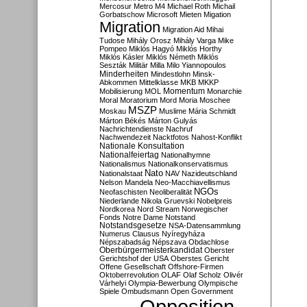
Mercosur
Metro M4
Michael Roth
Michail
Gorbatschow
Microsoft
Mieten
Migation
Migration
Migration Aid
Mihai
Tudose
Mihály Orosz
Mihály Varga
Mike
Pompeo
Miklós Hagyó
Miklós Horthy
Miklós Kásler
Miklós Németh
Miklós
Seszták
Militär
Milla
Milo Yiannopoulos
Minderheiten
Mindestlohn
Minsk-
Abkommen
Mittelklasse
MKB
MKKP
Momentum
Mobilisierung
MOL
Monarchie
Moral
Moratorium
Mord
Moria
Moschee
MSZP
Moskau
Muslime
Mária Schmidt
Márton Békés
Márton Gulyás
Nachrichtendienste
Nachruf
Nachwendezeit
Nacktfotos
Nahost-Konflikt
Nationale Konsultation
Nationalfeiertag
Nationalhymne
Nationalismus
Nationalkonservatismus
Nato
Nationalstaat
NAV
Nazideutschland
Nelson Mandela
Neo-Macchiavellismus
NGOs
Neofaschisten
Neoliberalität
Niederlande
Nikola Gruevski
Nobelpreis
Nordkorea
Nord Stream
Norwegischer
Fonds
Notre Dame
Notstand
Notstandsgesetze
NSA-Datensammlung
Numerus Clausus
Nyíregyháza
Népszabadság
Népszava
Obdachlose
Oberbürgermeisterkandidat
Oberster
Gerichtshof der USA
Oberstes Gericht
Offene Gesellschaft
Offshore-Firmen
Oktoberrevolution
OLAF
Olaf Scholz
Olivér
Várhelyi
Olympia-Bewerbung
Olympische
Spiele
Ombudsmann
Open Government
Opposition