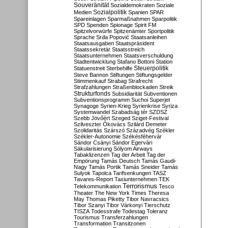
Souveränität
Sozialdemokraten
Soziale
Sozialpolitik
Medien
Spanien
SPAR
Spareinlagen
Sparmaßnahmen
Sparpolitik
SPD
Spenden
Spionage
Spirit FM
Spitzelvorwürfe
Spitzenämter
Sportpolitik
Sprache
Srđa Popović
Staatsanleihen
Staatsausgaben
Staatspräsident
Staatssekretär
Staatsstreich
Staatsunternehmen
Staatsverschuldung
Stadtentwicklung
Stafano Bottoni
Station
Steuerpolitik
Statuenstreit
Sterbehilfe
Steve Bannon
Stiftungen
Stiftungsgelder
Stimmenkauf
Strabag
Strafrecht
Strafzahlungen
Straßenblockaden
Streik
Strukturfonds
Subsidiarität
Subventionen
Subventionsprogramm
Suchoi Superjet
Synagoge
Syrien-Krieg
Syrienkrise
Syriza
Systemwandel
Szabadság tér
SZDSZ
Szebb Jövőért
Szeged
Sziget-Festival
Szilveszter Ókovács
Szilárd Demeter
Szolidaritás
Szárszó
Századvég
Székler
Székler-Autonomie
Székésféhervár
Sándor Csányi
Sándor Egervári
Säkularisierung
Sólyom Airways
Tabaklizenzen
Tag der Arbeit
Tag der
Empörung
Tamás Deutsch
Tamás Gaudi-
Nagy
Tamás Portik
Tamás Sneider
Tamás
Sulyok
Tapolca
Tarifsenkungen
TASZ
Tavares-Report
Taxiunternehmen
TEK
Terrorismus
Telekommunikation
Tesco
Theater
The New York Times
Theresa
May
Thomas Piketty
Tibor Navracsics
Tibor Szanyi
Tibor Várkonyi
Tierschutz
TISZA
Todesstrafe
Todestag
Toleranz
Tourismus
Transferzahlungen
Transformation
Transitzonen