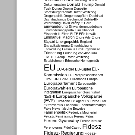
Direktmandat
Diskriminierung
Diäten
Donald Trump
Dokumentation
Donald
Tusk
Donau
Doping
Doppelte
Staatsbürgerschaft
Dritter Weltkrieg
Drogenpolitik
Drogentestpflicht
Dschihad
Dschihadismus
Dschungel
Dublin-III-
Verordnung
Dávid Vitézy
E-Card
Einwanderung
Einwanderungsdebatte
Einwanderungspolitik
Einzelhandel
Elisabeth II.
Eliten
ELTE
Előd Novák
Emmanuel Macron
Endre Ady
Endre
Energiepolitik
Ságvári
England
Entradikalisierung
Entschädigung
Entwicklung
Erasmus
Erbil
Ergebnisse
Erinnerung
Erklärung von Alba Iulia
ERSTE Group
Erster Weltkrieg
Establishment
Ethnische Homogenität
EU
EU-
EU-Gelder
EU-Gipfel
Kommission
EU-Ratspräsidentschaft
Euro
EURO 2020
Eurobonds
Europa
Europaparlament
Europapolitik
Europawahlen
Europäische
Integration
Europäischer Gerichtshof
Europäische Volkspartei
(EuGH)
(EVP)
Eurozone
Ex-Agent
Ex-Porno-Star
Extremismus
Facebook
Fachkräftemangel
Fake News
falsche Beweise
Familienpolitik
Federica Mogherini
Felcsút
Feminismus
Ferenc Falus
Ferenc Gyurcsány
Ferenc Krausz
Fidesz
Ferencváros
Fidel Castro
Fidesz-Regierung
Fidesz-