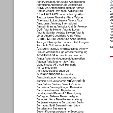
„D
Abhörverdacht
Abrüstung
Abschiebung
di
Abtreibung
Abwanderung
Achtelfinale
po
AENM
AfD
Afghanistan
agentur
Ahmed
Ch
Hamed
Ahmet Davutoglu
Aktionskreis
Wi
AKW Paks
AKW Saporischschja
Albert
er
Pásztor
Alexei Nawalny
Alexis Tsipras
Ob
Aljaksandr Lukaschenka
Alstom
Altus
Ru
Amazonas
Amnesty International
Ga
Amtseinführung
Amtssitz
András Fekete-
Al
Győr
András Heisler
András Lovasi
Ri
András Schiffer
András Siewert
András
Au
Veres
André Goodfriend
Andy Vajna
al
Angela Merkel
Anhörung
Anna Donáth
ge
Annegret Kramp-Karrenbauer
Antal Rogán
Anti-
Anti-IS-Koalition
Antifa
Ta
Antisemitismus
Antiziganismus
Antony
Blinken
Arabische Liga
Arbeiterbewegung
Arbeitsmarkt
Armee
Armin Laschet
Armut
Asien
Asyl
Atomdeal
Atomwaffen
Attentat
Attila Mesterházy
Attila
Vidnyánszky
ATV
Audi Hungaria
Aufnahmezentren
Auftragsvergabeverfahren
Auslandsungarn
Ausländer
Ausschreitungen
Auswanderung
Außenpolitik
Autoindustrie
Autonomie
Baja
Balkan
Banken
Barack Obama
Barcelona
Barvergütungen
Bausektor
Bausparsubvention
Bayerische
Landtagswahl
BayernLB
Beerdigung
Befragung
Belarus
Benachteiligung
Benedek Jávor
Benefizveranstaltung
Benjamin Netanjahu
Benzinpreis
Berlin
Bernadett Széll
Bernard-Henri Lévy
Bertelsmann
Besatzung
Beschäftigungsprogramme
Besetzung