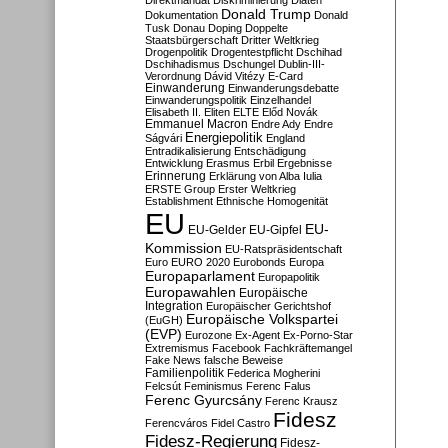
Direktmandat
Diskriminierung
Diäten
Donald Trump
Dokumentation
Donald
Tusk
Donau
Doping
Doppelte
Staatsbürgerschaft
Dritter Weltkrieg
Drogenpolitik
Drogentestpflicht
Dschihad
Dschihadismus
Dschungel
Dublin-III-
Verordnung
Dávid Vitézy
E-Card
Einwanderung
Einwanderungsdebatte
Einwanderungspolitik
Einzelhandel
Elisabeth II.
Eliten
ELTE
Előd Novák
Emmanuel Macron
Endre Ady
Endre
Energiepolitik
Ságvári
England
Entradikalisierung
Entschädigung
Entwicklung
Erasmus
Erbil
Ergebnisse
Erinnerung
Erklärung von Alba Iulia
ERSTE Group
Erster Weltkrieg
Establishment
Ethnische Homogenität
EU
EU-
EU-Gelder
EU-Gipfel
Kommission
EU-Ratspräsidentschaft
Euro
EURO 2020
Eurobonds
Europa
Europaparlament
Europapolitik
Europawahlen
Europäische
Integration
Europäischer Gerichtshof
Europäische Volkspartei
(EuGH)
(EVP)
Eurozone
Ex-Agent
Ex-Porno-Star
Extremismus
Facebook
Fachkräftemangel
Fake News
falsche Beweise
Familienpolitik
Federica Mogherini
Felcsút
Feminismus
Ferenc Falus
Ferenc Gyurcsány
Ferenc Krausz
Fidesz
Ferencváros
Fidel Castro
Fidesz-Regierung
Fidesz-