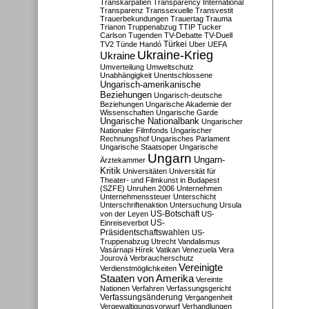
Transkarpatien
Transparency International
Transparenz
Transsexuelle
Transvestit
Trauerbekundungen
Trauertag
Trauma
Trianon
Truppenabzug
TTIP
Tucker
Carlson
Tugenden
TV-Debatte
TV-Duell
Türkei
TV2
Tünde Handó
Uber
UEFA
Ukraine-Krieg
Ukraine
Umverteilung
Umweltschutz
Unabhängigkeit
Unentschlossene
Ungarisch-amerikanische
Beziehungen
Ungarisch-deutsche
Beziehungen
Ungarische Akademie der
Wissenschaften
Ungarische Garde
Ungarische Nationalbank
Ungarischer
Nationaler Filmfonds
Ungarischer
Rechnungshof
Ungarisches Parlament
Ungarische Staatsoper
Ungarische
Ungarn
Ungarn-
Ärztekammer
Kritik
Universitäten
Universität für
Theater- und Filmkunst in Budapest
(SZFE)
Unruhen 2006
Unternehmen
Unternehmenssteuer
Unterschicht
Unterschriftenaktion
Untersuchung
Ursula
US-Botschaft
von der Leyen
US-
US-
Einreiseverbot
Präsidentschaftswahlen
US-
Truppenabzug
Utrecht
Vandalismus
Vasárnapi Hírek
Vatikan
Venezuela
Vera
Jourová
Verbraucherschutz
Vereinigte
Verdienstmöglichkeiten
Staaten von Amerika
Vereinte
Nationen
Verfahren
Verfassungsgericht
Verfassungsänderung
Vergangenheit
Vergewaltigungsvorwurf
Verhandlungen