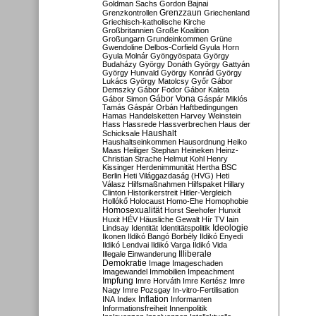
Goldman Sachs
Gordon Bajnai
Grenzzaun
Grenzkontrollen
Griechenland
Griechisch-katholische Kirche
Großbritannien
Große Koalition
Großungarn
Grundeinkommen
Grüne
Gwendoline Delbos-Corfield
Gyula Horn
Gyula Molnár
Gyöngyöspata
György
Budaházy
György Donáth
György Gattyán
György Hunvald
György Konrád
György
Lukács
György Matolcsy
Győr
Gábor
Demszky
Gábor Fodor
Gábor Kaleta
Gábor Vona
Gábor Simon
Gáspár Miklós
Tamás
Gáspár Orbán
Haftbedingungen
Hamas
Handelsketten
Harvey Weinstein
Hass
Hassrede
Hassverbrechen
Haus der
Haushalt
Schicksale
Haushaltseinkommen
Hausordnung
Heiko
Maas
Heiliger Stephan
Heineken
Heinz-
Christian Strache
Helmut Kohl
Henry
Kissinger
Herdenimmunität
Hertha BSC
Berlin
Heti Világgazdaság (HVG)
Heti
Válasz
Hilfsmaßnahmen
Hilfspaket
Hillary
Clinton
Historikerstreit
Hitler-Vergleich
Hollókő
Holocaust
Homo-Ehe
Homophobie
Homosexualität
Horst Seehofer
Hunxit
Huxit
HÉV
Häusliche Gewalt
Hír TV
Iain
Lindsay
Identität
Identitätspolitik
Ideologie
Ikonen
Ildikó Bangó Borbély
Ildikó Enyedi
Ildikó Lendvai
Ildikó Varga
Ildikó Vida
Illiberale
Illegale Einwanderung
Demokratie
Image
Imageschaden
Imagewandel
Immobilien
Impeachment
Impfung
Imre Horváth
Imre Kertész
Imre
Nagy
Imre Pozsgay
In-vitro-Fertilisation
Inflation
INA
Index
Informanten
Informationsfreiheit
Innenpolitik