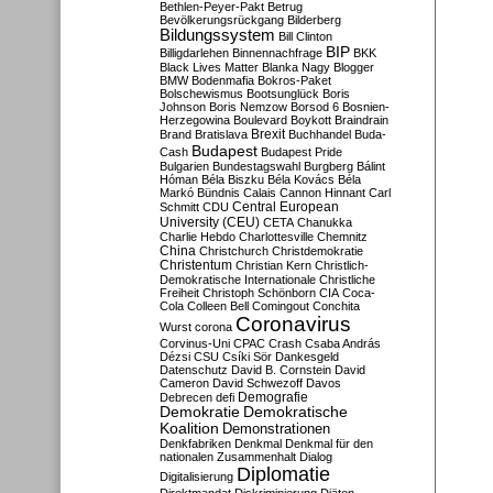
Bethlen-Peyer-Pakt
Betrug
Bevölkerungsrückgang
Bilderberg
Bildungssystem
Bill Clinton
BIP
Billigdarlehen
Binnennachfrage
BKK
Black Lives Matter
Blanka Nagy
Blogger
BMW
Bodenmafia
Bokros-Paket
Bolschewismus
Bootsunglück
Boris
Johnson
Boris Nemzow
Borsod 6
Bosnien-
Herzegowina
Boulevard
Boykott
Braindrain
Brexit
Brand
Bratislava
Buchhandel
Buda-
Budapest
Cash
Budapest Pride
Bulgarien
Bundestagswahl
Burgberg
Bálint
Hóman
Béla Biszku
Béla Kovács
Béla
Markó
Bündnis
Calais
Cannon Hinnant
Carl
Central European
Schmitt
CDU
University (CEU)
CETA
Chanukka
Charlie Hebdo
Charlottesville
Chemnitz
China
Christchurch
Christdemokratie
Christentum
Christian Kern
Christlich-
Demokratische Internationale
Christliche
Freiheit
Christoph Schönborn
CIA
Coca-
Cola
Colleen Bell
Comingout
Conchita
Coronavirus
Wurst
corona
Corvinus-Uni
CPAC
Crash
Csaba András
Dézsi
CSU
Csíki Sör
Dankesgeld
Datenschutz
David B. Cornstein
David
Cameron
David Schwezoff
Davos
Demografie
Debrecen
defi
Demokratie
Demokratische
Koalition
Demonstrationen
Denkfabriken
Denkmal
Denkmal für den
nationalen Zusammenhalt
Dialog
Diplomatie
Digitalisierung