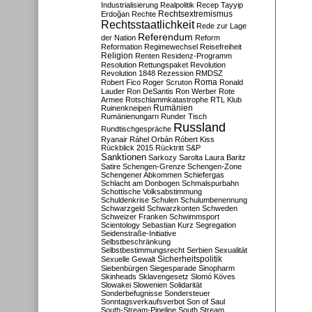
Industrialisierung
Realpolitik
Recep Tayyip
Rechtsextremismus
Erdoğan
Rechte
Rechtsstaatlichkeit
Rede zur Lage
Referendum
der Nation
Reform
Reformation
Regimewechsel
Reisefreiheit
Religion
Renten
Residenz-Programm
Resolution
Rettungspaket
Revolution
Revolution 1848
Rezession
RMDSZ
Roma
Robert Fico
Roger Scruton
Ronald
Lauder
Ron DeSantis
Ron Werber
Rote
Armee
Rotschlammkatastrophe
RTL Klub
Ruinenkneipen
Rumänien
Rumänienungarn
Runder Tisch
Russland
Rundtischgespräche
Ryanair
Ráhel Orbán
Róbert Kiss
Rückblick 2015
Rücktritt
S&P
Sanktionen
Sarkozy
Sarolta Laura Baritz
Satire
Schengen-Grenze
Schengen-Zone
Schengener Abkommen
Schiefergas
Schlacht am Donbogen
Schmalspurbahn
Schottische Volksabstimmung
Schuldenkrise
Schulen
Schulumbenennung
Schwarzgeld
Schwarzkonten
Schweden
Schweizer Franken
Schwimmsport
Scientology
Sebastian Kurz
Segregation
Seidenstraße-Initiative
Selbstbeschränkung
Selbstbestimmungsrecht
Serbien
Sexualität
Sicherheitspolitik
Sexuelle Gewalt
Siebenbürgen
Siegesparade
Sinopharm
Skinheads
Sklavengesetz
Slomó Köves
Slowakei
Slowenien
Solidarität
Sonderbefugnisse
Sondersteuer
Sonntagsverkaufsverbot
Son of Saul
South-Stream-Pipeline
South Stream