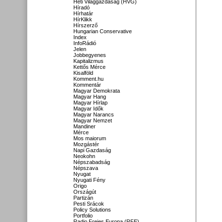
Heti Világgazdaság (HVG)
Híradó
Hírhatár
HírKlikk
Hírszerző
Hungarian Conservative
Index
InfoRádió
Jelen
Jobbegyenes
Kapitalizmus
Kettős Mérce
Kisalföld
Komment.hu
Kommentár
Magyar Demokrata
Magyar Hang
Magyar Hírlap
Magyar Idők
Magyar Narancs
Magyar Nemzet
Mandiner
Mérce
Mos maiorum
Mozgástér
Napi Gazdaság
Neokohn
Népszabadság
Népszava
Nyugat
Nyugati Fény
Origo
Országút
Partizán
Pesti Srácok
Policy Solutions
Portfolio
Radio Freies Europa (RFE)