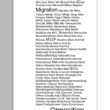
Mercosur
Metro M4
Michael Roth
Michail
Gorbatschow
Microsoft
Mieten
Migation
Migration
Migration Aid
Mihai
Tudose
Mihály Orosz
Mihály Varga
Mike
Pompeo
Miklós Hagyó
Miklós Horthy
Miklós Kásler
Miklós Németh
Miklós
Seszták
Militär
Milla
Milo Yiannopoulos
Minderheiten
Mindestlohn
Minsk-
Abkommen
Mittelklasse
MKB
MKKP
Momentum
Mobilisierung
MOL
Monarchie
Moral
Moratorium
Mord
Moria
Moschee
MSZP
Moskau
Muslime
Mária Schmidt
Márton Békés
Márton Gulyás
Nachrichtendienste
Nachruf
Nachwendezeit
Nacktfotos
Nahost-Konflikt
Nationale Konsultation
Nationalfeiertag
Nationalhymne
Nationalismus
Nationalkonservatismus
Nato
Nationalstaat
NAV
Nazideutschland
Nelson Mandela
Neo-Macchiavellismus
NGOs
Neofaschisten
Neoliberalität
Niederlande
Nikola Gruevski
Nobelpreis
Nordkorea
Nord Stream
Norwegischer
Fonds
Notre Dame
Notstand
Notstandsgesetze
NSA-Datensammlung
Numerus Clausus
Nyíregyháza
Népszabadság
Népszava
Obdachlose
Oberbürgermeisterkandidat
Oberster
Gerichtshof der USA
Oberstes Gericht
Offene Gesellschaft
Offshore-Firmen
Oktoberrevolution
OLAF
Olaf Scholz
Olivér
Várhelyi
Olympia-Bewerbung
Olympische
Spiele
Ombudsmann
Open Government
Opposition