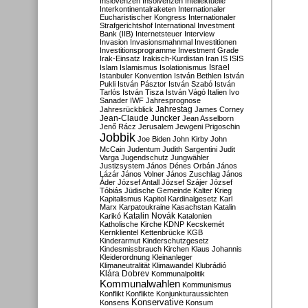
Inslovenzen
Insolvenzen
Intellektuelle
Interkontinentalraketen
Internationaler
Eucharistischer Kongress
Internationaler
Strafgerichtshof
International Investment
Bank (IIB)
Internetsteuer
Interview
Invasion
Invasionsmahnmal
Investitionen
Investitionsprogramme
Investment Grade
Irak-Einsatz
Irakisch-Kurdistan
Iran
IS
ISIS
Israel
Islam
Islamismus
Isolationismus
Istanbuler Konvention
István Bethlen
István
Pukli
István Pásztor
István Szabó
István
Tarlós
István Tisza
István Vágó
Italien
Ivo
Sanader
IWF
Jahresprognose
Jahrestag
Jahresrückblick
James Corney
Jean-Claude Juncker
Jean Asselborn
Jenő Rácz
Jerusalem
Jewgeni Prigoschin
Jobbik
Joe Biden
John Kirby
John
McCain
Judentum
Judith Sargentini
Judit
Varga
Jugendschutz
Jungwähler
Justizsystem
János Dénes Orbán
János
Lázár
János Volner
János Zuschlag
János
Áder
József Antall
József Szájer
József
Tóbiás
Jüdische Gemeinde
Kalter Krieg
Kapitalismus
Kapitol
Kardinalgesetz
Karl
Marx
Karpatoukraine
Kasachstan
Katalin
Katalin Novák
Karikó
Katalonien
Katholische Kirche
KDNP
Kecskemét
Kernklientel
Kettenbrücke
KGB
Kinderarmut
Kinderschutzgesetz
Kindesmissbrauch
Kirchen
Klaus Johannis
Kleiderordnung
Kleinanleger
Klimaneutralität
Klimawandel
Klubrádió
Klára Dobrev
Kommunalpolitik
Kommunalwahlen
Kommunismus
Konflikt
Konflikte
Konjunkturaussichten
Konservative
Konsens
Konsum