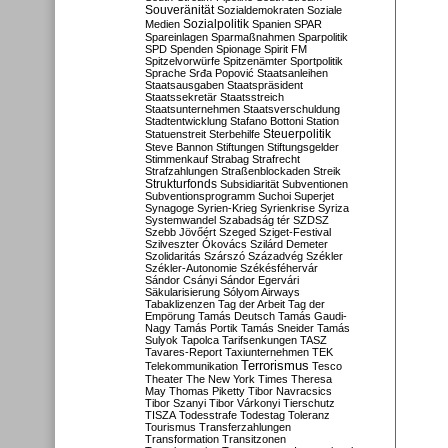
Souveränität
Sozialdemokraten
Soziale
Sozialpolitik
Medien
Spanien
SPAR
Spareinlagen
Sparmaßnahmen
Sparpolitik
SPD
Spenden
Spionage
Spirit FM
Spitzelvorwürfe
Spitzenämter
Sportpolitik
Sprache
Srđa Popović
Staatsanleihen
Staatsausgaben
Staatspräsident
Staatssekretär
Staatsstreich
Staatsunternehmen
Staatsverschuldung
Stadtentwicklung
Stafano Bottoni
Station
Steuerpolitik
Statuenstreit
Sterbehilfe
Steve Bannon
Stiftungen
Stiftungsgelder
Stimmenkauf
Strabag
Strafrecht
Strafzahlungen
Straßenblockaden
Streik
Strukturfonds
Subsidiarität
Subventionen
Subventionsprogramm
Suchoi Superjet
Synagoge
Syrien-Krieg
Syrienkrise
Syriza
Systemwandel
Szabadság tér
SZDSZ
Szebb Jövőért
Szeged
Sziget-Festival
Szilveszter Ókovács
Szilárd Demeter
Szolidaritás
Szárszó
Századvég
Székler
Székler-Autonomie
Székésféhervár
Sándor Csányi
Sándor Egervári
Säkularisierung
Sólyom Airways
Tabaklizenzen
Tag der Arbeit
Tag der
Empörung
Tamás Deutsch
Tamás Gaudi-
Nagy
Tamás Portik
Tamás Sneider
Tamás
Sulyok
Tapolca
Tarifsenkungen
TASZ
Tavares-Report
Taxiunternehmen
TEK
Terrorismus
Telekommunikation
Tesco
Theater
The New York Times
Theresa
May
Thomas Piketty
Tibor Navracsics
Tibor Szanyi
Tibor Várkonyi
Tierschutz
TISZA
Todesstrafe
Todestag
Toleranz
Tourismus
Transferzahlungen
Transformation
Transitzonen