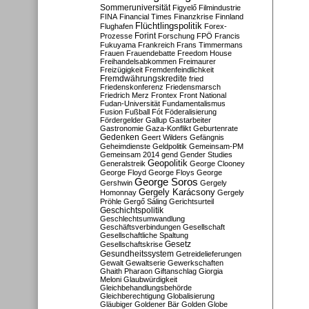
Sommeruniversität
Figyelő
Filmindustrie
FINA
Financial Times
Finanzkrise
Finnland
Flüchtlingspolitik
Flughafen
Forex-
Forint
Prozesse
Forschung
FPÖ
Francis
Fukuyama
Frankreich
Frans Timmermans
Frauen
Frauendebatte
Freedom House
Freihandelsabkommen
Freimaurer
Freizügigkeit
Fremdenfeindlichkeit
Fremdwährungskredite
fried
Friedenskonferenz
Friedensmarsch
Friedrich Merz
Frontex
Front National
Fudan-Universität
Fundamentalismus
Fusion
Fußball
Fót
Föderalisierung
Fördergelder
Gallup
Gastarbeiter
Gastronomie
Gaza-Konflikt
Geburtenrate
Gedenken
Geert Wilders
Gefängnis
Geheimdienste
Geldpolitik
Gemeinsam-PM
Gemeinsam 2014
gend
Gender Studies
Geopolitik
Generalstreik
George Clooney
George Floyd
George Floys
George
George Soros
Gershwin
Gergely
Gergely Karácsony
Homonnay
Gergely
Pröhle
Gergő Sáling
Gerichtsurteil
Geschichtspolitik
Geschlechtsumwandlung
Geschäftsverbindungen
Gesellschaft
Gesellschaftliche Spaltung
Gesetz
Gesellschaftskrise
Gesundheitssystem
Getreidelieferungen
Gewalt
Gewaltserie
Gewerkschaften
Ghaith Pharaon
Giftanschlag
Giorgia
Meloni
Glaubwürdigkeit
Gleichbehandlungsbehörde
Gleichberechtigung
Globalisierung
Gläubiger
Goldener Bär
Golden Globe