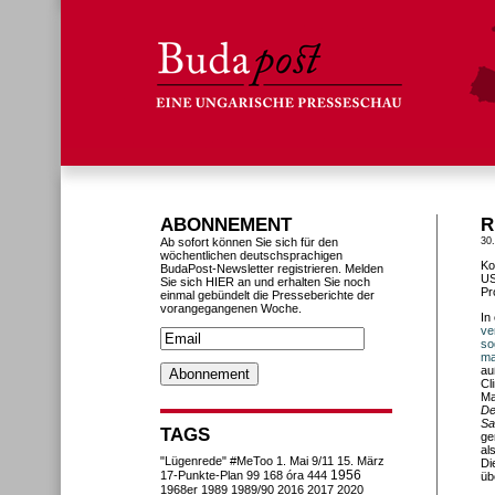
ABONNEMENT
R
Ab sofort können Sie sich für den
30.
wöchentlichen deutschsprachigen
Ko
BudaPost-Newsletter registrieren. Melden
US
Sie sich HIER an und erhalten Sie noch
Pr
einmal gebündelt die Presseberichte der
vorangegangenen Woche.
In
ve
so
ma
au
Cl
Ma
De
Sa
TAGS
ge
al
"Lügenrede"
#MeToo
1. Mai
9/11
15. März
Di
1956
17-Punkte-Plan
99
168 óra
444
üb
1968er
1989
1989/90
2016
2017
2020