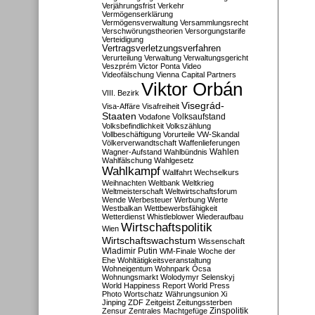
Verjährungsfrist
Verkehr
Vermögenserklärung
Vermögensverwaltung
Versammlungsrecht
Verschwörungstheorien
Versorgungstarife
Verteidigung
Vertragsverletzungsverfahren
Verurteilung
Verwaltung
Verwaltungsgericht
Veszprém
Victor Ponta
Video
Videofälschung
Vienna Capital Partners
Viktor Orbán
VIII. Bezirk
Visegrád-
Visa-Affäre
Visafreiheit
Staaten
Vodafone
Volksaufstand
Volksbefindlichkeit
Volkszählung
Vollbeschäftigung
Vorurteile
VW-Skandal
Völkerverwandtschaft
Waffenlieferungen
Wahlen
Wagner-Aufstand
Wahlbündnis
Wahlfälschung
Wahlgesetz
Wahlkampf
Wallfahrt
Wechselkurs
Weihnachten
Weltbank
Weltkrieg
Weltmeisterschaft
Weltwirtschaftsforum
Wende
Werbesteuer
Werbung
Werte
Westbalkan
Wettbewerbsfähigkeit
Wetterdienst
Whistleblower
Wiederaufbau
Wirtschaftspolitik
Wien
Wirtschaftswachstum
Wissenschaft
Wladimir Putin
WM-Finale
Woche der
Ehe
Wohltätigkeitsveranstaltung
Wohneigentum
Wohnpark Ócsa
Wohnungsmarkt
Wolodymyr Selenskyj
World Happiness Report
World Press
Photo
Wortschatz
Währungsunion
Xi
Jinping
ZDF
Zeitgeist
Zeitungssterben
Zensur
Zentrales Machtgefüge
Zinspolitik