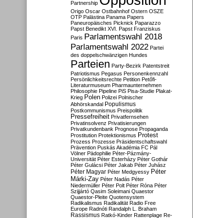
Partnership
Origo
Oscar
Ostbahnhof
Ostern
OSZE
OTP
Palästina
Panama Papers
Paneuropäisches Picknick
Paparazzo
Papst Benedikt XVI.
Papst Franziskus
Parlamentswahl 2018
Paris
Parlamentswahl 2022
Partei
des doppelschwänzigen Hundes
Parteien
Party-Bezirk
Patentstreit
Patriotismus
Pegasus
Personenkennzahl
Persönlichkeitsrechte
Petition
Petőfi-
Literaturmuseum
Pharmaunternehmen
Philosophie
Pipeline
PiS
Pisa-Studie
Plakat-
Polen
Krieg
Polizei
Polnischer
Populismus
Abhörskandal
Postkommunismus
Preispolitik
Pressefreiheit
Privatfernsehen
Privatinsolvenz
Privatisierungen
Privatkundenbank
Prognose
Propaganda
Protest
Prostitution
Protektionismus
Prozess
Prozesse
Präsidentschaftswahl
Prävention
Puskás Akadémia FC
Pál
Völner
Pädophilie
Péter-Pázmány-
Universität
Péter Esterházy
Péter Gothár
Péter Gulácsi
Péter Jakab
Péter Juhász
Péter
Péter Magyar
Péter Medgyessy
Márki-Zay
Péter Nadás
Péter
Niedermüller
Péter Polt
Péter Róna
Péter
Szijjártó
Qasim Soleimani
Quaestor
Quaestor-Pleite
Quotensystem
Radikalismus
Radikalität
Radio Free
Europe
Radnóti
Randalph L. Braham
Rassismus
Ratkó-Kinder
Rattenplage
Re-