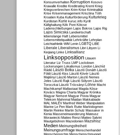
Korruption
Konsumverhalten
Kosovo
Krawalle
Kredite
Kreditrating
Kreml
Krieg
Kriegsverbrechen
Krim-Krise
Kriminalität
Krise
Krisenmanagement
Krisztina Tóth
Kulturkrieg
Kroatien
Kuba
Kulturförderung
Kurdistan
Kurie
kuruc.info
Kyrill
Käfighaltung
Kék Pont
Kötcse
Ladenschließungen
Lajos Bokros
Lajos Rig
Lajos Simicska
Landwirtschaft
lebenslange Haft
Lebensmittel
Lebensmittelqualität
Lehrkräfte
Lehrplan
LGBTQ
Leichtathletik-WM
Lenin
LIBE
Liberale
Liberalismus
Libri
Libyen
Li
Linksallianz
Keqiang
Linke
Linksopposition
Litauen
Literatur
Liz Truss
LMP
Lockdown
Lockerungen
Lokalismus
London
Lánchíd
Rádió
László Botka
László Donáth
László
Földi
László Kiss
László Kövér
László
Majtényi
László Marton
László Nemes
Jeles
László Rajk
László Sólyom
László
Löhne
Toroczkai
László Trócsányi
Macht
Machtkampf
Mafiastaat
Magda Kósa-
Kovács
Magna Charta
Magyar Krónika
Magyar Nemzet
Magyar Posta
Magyar
Telekom
Mahnmal
Maidan
Makkabiade
MAL
MALÉV
Manfred Weber
Manipulation
Marine Le Pen
Mark Rutte
Marktdogmen
Martin Reinke
Martin Schulz
Massaker in
Kenia
Masseneinwanderung
Mateusz
Morawiecki
Matteo Renzi
Matteo Salvini
Mautgebühren
Mazedonien
Mazsihisz
Medien
Meinungsfreiheit
Meinungsumfrage
Menschenhandel
Menschenrechte
Menschenschmuggel