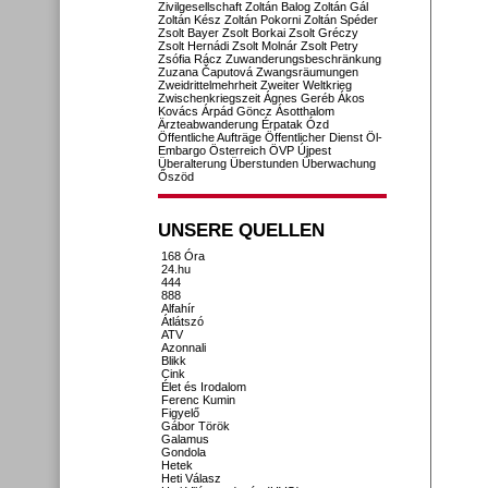
Zivilgesellschaft
Zoltán Balog
Zoltán Gál
Zoltán Kész
Zoltán Pokorni
Zoltán Spéder
Zsolt Bayer
Zsolt Borkai
Zsolt Gréczy
Zsolt Hernádi
Zsolt Molnár
Zsolt Petry
Zsófia Rácz
Zuwanderungsbeschränkung
Zuzana Čaputová
Zwangsräumungen
Zweidrittelmehrheit
Zweiter Weltkrieg
Zwischenkriegszeit
Ágnes Geréb
Ákos
Kovács
Árpád Göncz
Ásotthalom
Ärzteabwanderung
Érpatak
Ózd
Öffentliche Aufträge
Öffentlicher Dienst
Öl-
Embargo
Österreich
ÖVP
Újpest
Überalterung
Überstunden
Überwachung
Őszöd
UNSERE QUELLEN
168 Óra
24.hu
444
888
Alfahír
Átlátszó
ATV
Azonnali
Blikk
Cink
Élet és Irodalom
Ferenc Kumin
Figyelő
Gábor Török
Galamus
Gondola
Hetek
Heti Válasz