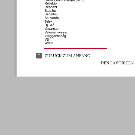
Reflektor
Reposzt
Stop.hu
Szombat
Szuverén
Telex
Új Szó
Vasárnap
Véleményvezér
Világgazdaság
VS
WMN
^
ZURÜ
CK 
ZUM 
ANFANG
DEN 
FAVORITEN 