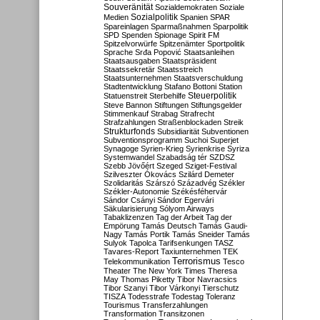
Souveränität
Sozialdemokraten
Soziale
Sozialpolitik
Medien
Spanien
SPAR
Spareinlagen
Sparmaßnahmen
Sparpolitik
SPD
Spenden
Spionage
Spirit FM
Spitzelvorwürfe
Spitzenämter
Sportpolitik
Sprache
Srđa Popović
Staatsanleihen
Staatsausgaben
Staatspräsident
Staatssekretär
Staatsstreich
Staatsunternehmen
Staatsverschuldung
Stadtentwicklung
Stafano Bottoni
Station
Steuerpolitik
Statuenstreit
Sterbehilfe
Steve Bannon
Stiftungen
Stiftungsgelder
Stimmenkauf
Strabag
Strafrecht
Strafzahlungen
Straßenblockaden
Streik
Strukturfonds
Subsidiarität
Subventionen
Subventionsprogramm
Suchoi Superjet
Synagoge
Syrien-Krieg
Syrienkrise
Syriza
Systemwandel
Szabadság tér
SZDSZ
Szebb Jövőért
Szeged
Sziget-Festival
Szilveszter Ókovács
Szilárd Demeter
Szolidaritás
Szárszó
Századvég
Székler
Székler-Autonomie
Székésféhervár
Sándor Csányi
Sándor Egervári
Säkularisierung
Sólyom Airways
Tabaklizenzen
Tag der Arbeit
Tag der
Empörung
Tamás Deutsch
Tamás Gaudi-
Nagy
Tamás Portik
Tamás Sneider
Tamás
Sulyok
Tapolca
Tarifsenkungen
TASZ
Tavares-Report
Taxiunternehmen
TEK
Terrorismus
Telekommunikation
Tesco
Theater
The New York Times
Theresa
May
Thomas Piketty
Tibor Navracsics
Tibor Szanyi
Tibor Várkonyi
Tierschutz
TISZA
Todesstrafe
Todestag
Toleranz
Tourismus
Transferzahlungen
Transformation
Transitzonen