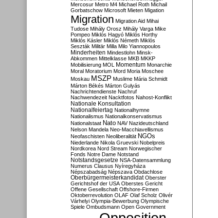
Mercosur
Metro M4
Michael Roth
Michail
Gorbatschow
Microsoft
Mieten
Migation
Migration
Migration Aid
Mihai
Tudose
Mihály Orosz
Mihály Varga
Mike
Pompeo
Miklós Hagyó
Miklós Horthy
Miklós Kásler
Miklós Németh
Miklós
Seszták
Militär
Milla
Milo Yiannopoulos
Minderheiten
Mindestlohn
Minsk-
Abkommen
Mittelklasse
MKB
MKKP
Momentum
Mobilisierung
MOL
Monarchie
Moral
Moratorium
Mord
Moria
Moschee
MSZP
Moskau
Muslime
Mária Schmidt
Márton Békés
Márton Gulyás
Nachrichtendienste
Nachruf
Nachwendezeit
Nacktfotos
Nahost-Konflikt
Nationale Konsultation
Nationalfeiertag
Nationalhymne
Nationalismus
Nationalkonservatismus
Nato
Nationalstaat
NAV
Nazideutschland
Nelson Mandela
Neo-Macchiavellismus
NGOs
Neofaschisten
Neoliberalität
Niederlande
Nikola Gruevski
Nobelpreis
Nordkorea
Nord Stream
Norwegischer
Fonds
Notre Dame
Notstand
Notstandsgesetze
NSA-Datensammlung
Numerus Clausus
Nyíregyháza
Népszabadság
Népszava
Obdachlose
Oberbürgermeisterkandidat
Oberster
Gerichtshof der USA
Oberstes Gericht
Offene Gesellschaft
Offshore-Firmen
Oktoberrevolution
OLAF
Olaf Scholz
Olivér
Várhelyi
Olympia-Bewerbung
Olympische
Spiele
Ombudsmann
Open Government
Opposition