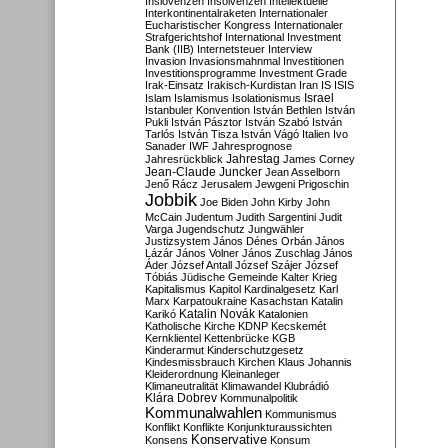
Inslovenzen
Insolvenzen
Intellektuelle
Interkontinentalraketen
Internationaler
Eucharistischer Kongress
Internationaler
Strafgerichtshof
International Investment
Bank (IIB)
Internetsteuer
Interview
Invasion
Invasionsmahnmal
Investitionen
Investitionsprogramme
Investment Grade
Irak-Einsatz
Irakisch-Kurdistan
Iran
IS
ISIS
Israel
Islam
Islamismus
Isolationismus
Istanbuler Konvention
István Bethlen
István
Pukli
István Pásztor
István Szabó
István
Tarlós
István Tisza
István Vágó
Italien
Ivo
Sanader
IWF
Jahresprognose
Jahrestag
Jahresrückblick
James Corney
Jean-Claude Juncker
Jean Asselborn
Jenő Rácz
Jerusalem
Jewgeni Prigoschin
Jobbik
Joe Biden
John Kirby
John
McCain
Judentum
Judith Sargentini
Judit
Varga
Jugendschutz
Jungwähler
Justizsystem
János Dénes Orbán
János
Lázár
János Volner
János Zuschlag
János
Áder
József Antall
József Szájer
József
Tóbiás
Jüdische Gemeinde
Kalter Krieg
Kapitalismus
Kapitol
Kardinalgesetz
Karl
Marx
Karpatoukraine
Kasachstan
Katalin
Katalin Novák
Karikó
Katalonien
Katholische Kirche
KDNP
Kecskemét
Kernklientel
Kettenbrücke
KGB
Kinderarmut
Kinderschutzgesetz
Kindesmissbrauch
Kirchen
Klaus Johannis
Kleiderordnung
Kleinanleger
Klimaneutralität
Klimawandel
Klubrádió
Klára Dobrev
Kommunalpolitik
Kommunalwahlen
Kommunismus
Konflikt
Konflikte
Konjunkturaussichten
Konservative
Konsens
Konsum