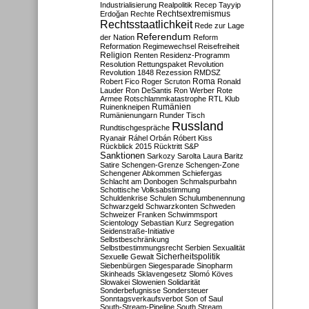
Industrialisierung
Realpolitik
Recep Tayyip
Rechtsextremismus
Erdoğan
Rechte
Rechtsstaatlichkeit
Rede zur Lage
Referendum
der Nation
Reform
Reformation
Regimewechsel
Reisefreiheit
Religion
Renten
Residenz-Programm
Resolution
Rettungspaket
Revolution
Revolution 1848
Rezession
RMDSZ
Roma
Robert Fico
Roger Scruton
Ronald
Lauder
Ron DeSantis
Ron Werber
Rote
Armee
Rotschlammkatastrophe
RTL Klub
Ruinenkneipen
Rumänien
Rumänienungarn
Runder Tisch
Russland
Rundtischgespräche
Ryanair
Ráhel Orbán
Róbert Kiss
Rückblick 2015
Rücktritt
S&P
Sanktionen
Sarkozy
Sarolta Laura Baritz
Satire
Schengen-Grenze
Schengen-Zone
Schengener Abkommen
Schiefergas
Schlacht am Donbogen
Schmalspurbahn
Schottische Volksabstimmung
Schuldenkrise
Schulen
Schulumbenennung
Schwarzgeld
Schwarzkonten
Schweden
Schweizer Franken
Schwimmsport
Scientology
Sebastian Kurz
Segregation
Seidenstraße-Initiative
Selbstbeschränkung
Selbstbestimmungsrecht
Serbien
Sexualität
Sicherheitspolitik
Sexuelle Gewalt
Siebenbürgen
Siegesparade
Sinopharm
Skinheads
Sklavengesetz
Slomó Köves
Slowakei
Slowenien
Solidarität
Sonderbefugnisse
Sondersteuer
Sonntagsverkaufsverbot
Son of Saul
South-Stream-Pipeline
South Stream