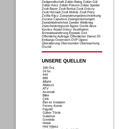
Zivilgesellschaft
Zoltán Balog
Zoltán Gál
Zoltán Kész
Zoltán Pokorni
Zoltán Spéder
Zsolt Bayer
Zsolt Borkai
Zsolt Gréczy
Zsolt Hernádi
Zsolt Molnár
Zsolt Petry
Zsófia Rácz
Zuwanderungsbeschränkung
Zuzana Čaputová
Zwangsräumungen
Zweidrittelmehrheit
Zweiter Weltkrieg
Zwischenkriegszeit
Ágnes Geréb
Ákos
Kovács
Árpád Göncz
Ásotthalom
Ärzteabwanderung
Érpatak
Ózd
Öffentliche Aufträge
Öffentlicher Dienst
Öl-
Embargo
Österreich
ÖVP
Újpest
Überalterung
Überstunden
Überwachung
Őszöd
UNSERE QUELLEN
168 Óra
24.hu
444
888
Alfahír
Átlátszó
ATV
Azonnali
Blikk
Cink
Élet és Irodalom
Ferenc Kumin
Figyelő
Gábor Török
Galamus
Gondola
Hetek
Heti Válasz