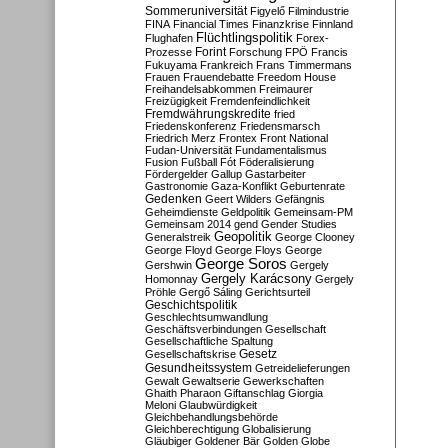
Sommeruniversität
Figyelő
Filmindustrie
FINA
Financial Times
Finanzkrise
Finnland
Flüchtlingspolitik
Flughafen
Forex-
Forint
Prozesse
Forschung
FPÖ
Francis
Fukuyama
Frankreich
Frans Timmermans
Frauen
Frauendebatte
Freedom House
Freihandelsabkommen
Freimaurer
Freizügigkeit
Fremdenfeindlichkeit
Fremdwährungskredite
fried
Friedenskonferenz
Friedensmarsch
Friedrich Merz
Frontex
Front National
Fudan-Universität
Fundamentalismus
Fusion
Fußball
Fót
Föderalisierung
Fördergelder
Gallup
Gastarbeiter
Gastronomie
Gaza-Konflikt
Geburtenrate
Gedenken
Geert Wilders
Gefängnis
Geheimdienste
Geldpolitik
Gemeinsam-PM
Gemeinsam 2014
gend
Gender Studies
Geopolitik
Generalstreik
George Clooney
George Floyd
George Floys
George
George Soros
Gershwin
Gergely
Gergely Karácsony
Homonnay
Gergely
Pröhle
Gergő Sáling
Gerichtsurteil
Geschichtspolitik
Geschlechtsumwandlung
Geschäftsverbindungen
Gesellschaft
Gesellschaftliche Spaltung
Gesetz
Gesellschaftskrise
Gesundheitssystem
Getreidelieferungen
Gewalt
Gewaltserie
Gewerkschaften
Ghaith Pharaon
Giftanschlag
Giorgia
Meloni
Glaubwürdigkeit
Gleichbehandlungsbehörde
Gleichberechtigung
Globalisierung
Gläubiger
Goldener Bär
Golden Globe