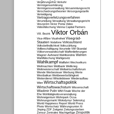
Verjährungsfrist
Verkehr
Vermögenserklärung
Vermögensverwaltung
Versammlungsrecht
Verschwörungstheorien
Versorgungstarife
Verteidigung
Vertragsverletzungsverfahren
Verurteilung
Verwaltung
Verwaltungsgericht
Veszprém
Victor Ponta
Video
Videofälschung
Vienna Capital Partners
Viktor Orbán
VIII. Bezirk
Visegrád-
Visa-Affäre
Visafreiheit
Staaten
Vodafone
Volksaufstand
Volksbefindlichkeit
Volkszählung
Vollbeschäftigung
Vorurteile
VW-Skandal
Völkerverwandtschaft
Waffenlieferungen
Wahlen
Wagner-Aufstand
Wahlbündnis
Wahlfälschung
Wahlgesetz
Wahlkampf
Wallfahrt
Wechselkurs
Weihnachten
Weltbank
Weltkrieg
Weltmeisterschaft
Weltwirtschaftsforum
Wende
Werbesteuer
Werbung
Werte
Westbalkan
Wettbewerbsfähigkeit
Wetterdienst
Whistleblower
Wiederaufbau
Wirtschaftspolitik
Wien
Wirtschaftswachstum
Wissenschaft
Wladimir Putin
WM-Finale
Woche der
Ehe
Wohltätigkeitsveranstaltung
Wohneigentum
Wohnpark Ócsa
Wohnungsmarkt
Wolodymyr Selenskyj
World Happiness Report
World Press
Photo
Wortschatz
Währungsunion
Xi
Jinping
ZDF
Zeitgeist
Zeitungssterben
Zensur
Zentrales Machtgefüge
Zinspolitik