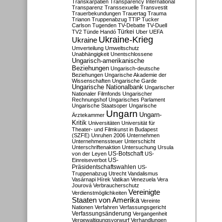
Transkarpatien
Transparency International
Transparenz
Transsexuelle
Transvestit
Trauerbekundungen
Trauertag
Trauma
Trianon
Truppenabzug
TTIP
Tucker
Carlson
Tugenden
TV-Debatte
TV-Duell
Türkei
TV2
Tünde Handó
Uber
UEFA
Ukraine-Krieg
Ukraine
Umverteilung
Umweltschutz
Unabhängigkeit
Unentschlossene
Ungarisch-amerikanische
Beziehungen
Ungarisch-deutsche
Beziehungen
Ungarische Akademie der
Wissenschaften
Ungarische Garde
Ungarische Nationalbank
Ungarischer
Nationaler Filmfonds
Ungarischer
Rechnungshof
Ungarisches Parlament
Ungarische Staatsoper
Ungarische
Ungarn
Ungarn-
Ärztekammer
Kritik
Universitäten
Universität für
Theater- und Filmkunst in Budapest
(SZFE)
Unruhen 2006
Unternehmen
Unternehmenssteuer
Unterschicht
Unterschriftenaktion
Untersuchung
Ursula
US-Botschaft
von der Leyen
US-
US-
Einreiseverbot
Präsidentschaftswahlen
US-
Truppenabzug
Utrecht
Vandalismus
Vasárnapi Hírek
Vatikan
Venezuela
Vera
Jourová
Verbraucherschutz
Vereinigte
Verdienstmöglichkeiten
Staaten von Amerika
Vereinte
Nationen
Verfahren
Verfassungsgericht
Verfassungsänderung
Vergangenheit
Vergewaltigungsvorwurf
Verhandlungen