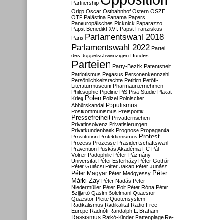
Partnership
Origo
Oscar
Ostbahnhof
Ostern
OSZE
OTP
Palästina
Panama Papers
Paneuropäisches Picknick
Paparazzo
Papst Benedikt XVI.
Papst Franziskus
Parlamentswahl 2018
Paris
Parlamentswahl 2022
Partei
des doppelschwänzigen Hundes
Parteien
Party-Bezirk
Patentstreit
Patriotismus
Pegasus
Personenkennzahl
Persönlichkeitsrechte
Petition
Petőfi-
Literaturmuseum
Pharmaunternehmen
Philosophie
Pipeline
PiS
Pisa-Studie
Plakat-
Polen
Krieg
Polizei
Polnischer
Populismus
Abhörskandal
Postkommunismus
Preispolitik
Pressefreiheit
Privatfernsehen
Privatinsolvenz
Privatisierungen
Privatkundenbank
Prognose
Propaganda
Protest
Prostitution
Protektionismus
Prozess
Prozesse
Präsidentschaftswahl
Prävention
Puskás Akadémia FC
Pál
Völner
Pädophilie
Péter-Pázmány-
Universität
Péter Esterházy
Péter Gothár
Péter Gulácsi
Péter Jakab
Péter Juhász
Péter
Péter Magyar
Péter Medgyessy
Márki-Zay
Péter Nadás
Péter
Niedermüller
Péter Polt
Péter Róna
Péter
Szijjártó
Qasim Soleimani
Quaestor
Quaestor-Pleite
Quotensystem
Radikalismus
Radikalität
Radio Free
Europe
Radnóti
Randalph L. Braham
Rassismus
Ratkó-Kinder
Rattenplage
Re-