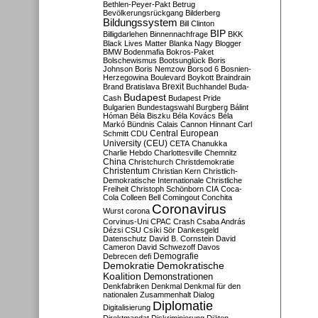
Bethlen-Peyer-Pakt
Betrug
Bevölkerungsrückgang
Bilderberg
Bildungssystem
Bill Clinton
BIP
Billigdarlehen
Binnennachfrage
BKK
Black Lives Matter
Blanka Nagy
Blogger
BMW
Bodenmafia
Bokros-Paket
Bolschewismus
Bootsunglück
Boris
Johnson
Boris Nemzow
Borsod 6
Bosnien-
Herzegowina
Boulevard
Boykott
Braindrain
Brexit
Brand
Bratislava
Buchhandel
Buda-
Budapest
Cash
Budapest Pride
Bulgarien
Bundestagswahl
Burgberg
Bálint
Hóman
Béla Biszku
Béla Kovács
Béla
Markó
Bündnis
Calais
Cannon Hinnant
Carl
Central European
Schmitt
CDU
University (CEU)
CETA
Chanukka
Charlie Hebdo
Charlottesville
Chemnitz
China
Christchurch
Christdemokratie
Christentum
Christian Kern
Christlich-
Demokratische Internationale
Christliche
Freiheit
Christoph Schönborn
CIA
Coca-
Cola
Colleen Bell
Comingout
Conchita
Coronavirus
Wurst
corona
Corvinus-Uni
CPAC
Crash
Csaba András
Dézsi
CSU
Csíki Sör
Dankesgeld
Datenschutz
David B. Cornstein
David
Cameron
David Schwezoff
Davos
Demografie
Debrecen
defi
Demokratie
Demokratische
Koalition
Demonstrationen
Denkfabriken
Denkmal
Denkmal für den
nationalen Zusammenhalt
Dialog
Diplomatie
Digitalisierung