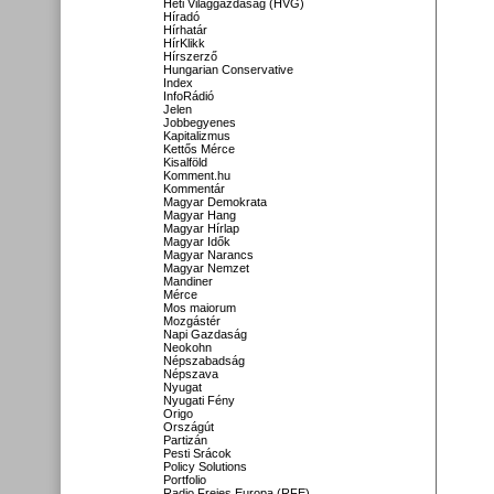
Heti Világgazdaság (HVG)
Híradó
Hírhatár
HírKlikk
Hírszerző
Hungarian Conservative
Index
InfoRádió
Jelen
Jobbegyenes
Kapitalizmus
Kettős Mérce
Kisalföld
Komment.hu
Kommentár
Magyar Demokrata
Magyar Hang
Magyar Hírlap
Magyar Idők
Magyar Narancs
Magyar Nemzet
Mandiner
Mérce
Mos maiorum
Mozgástér
Napi Gazdaság
Neokohn
Népszabadság
Népszava
Nyugat
Nyugati Fény
Origo
Országút
Partizán
Pesti Srácok
Policy Solutions
Portfolio
Radio Freies Europa (RFE)