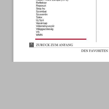
Reflektor
Reposzt
Stop.hu
Szombat
Szuverén
Telex
Új Szó
Vasárnap
Véleményvezér
Világgazdaság
VS
WMN
^
ZURÜ
CK 
ZUM 
ANFANG
DEN 
FAVORITEN 