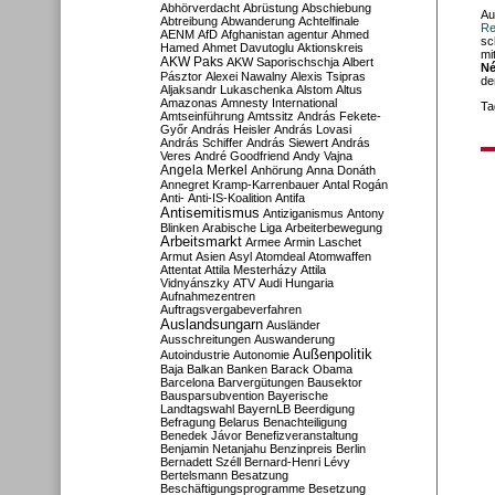
Abhörverdacht
Abrüstung
Abschiebung
Au
Abtreibung
Abwanderung
Achtelfinale
Re
AENM
AfD
Afghanistan
agentur
Ahmed
sc
Hamed
Ahmet Davutoglu
Aktionskreis
mi
AKW Paks
AKW Saporischschja
Albert
Né
Pásztor
Alexei Nawalny
Alexis Tsipras
de
Aljaksandr Lukaschenka
Alstom
Altus
Amazonas
Amnesty International
Ta
Amtseinführung
Amtssitz
András Fekete-
Győr
András Heisler
András Lovasi
András Schiffer
András Siewert
András
Veres
André Goodfriend
Andy Vajna
Angela Merkel
Anhörung
Anna Donáth
Annegret Kramp-Karrenbauer
Antal Rogán
Anti-
Anti-IS-Koalition
Antifa
Antisemitismus
Antiziganismus
Antony
Blinken
Arabische Liga
Arbeiterbewegung
Arbeitsmarkt
Armee
Armin Laschet
Armut
Asien
Asyl
Atomdeal
Atomwaffen
Attentat
Attila Mesterházy
Attila
Vidnyánszky
ATV
Audi Hungaria
Aufnahmezentren
Auftragsvergabeverfahren
Auslandsungarn
Ausländer
Ausschreitungen
Auswanderung
Außenpolitik
Autoindustrie
Autonomie
Baja
Balkan
Banken
Barack Obama
Barcelona
Barvergütungen
Bausektor
Bausparsubvention
Bayerische
Landtagswahl
BayernLB
Beerdigung
Befragung
Belarus
Benachteiligung
Benedek Jávor
Benefizveranstaltung
Benjamin Netanjahu
Benzinpreis
Berlin
Bernadett Széll
Bernard-Henri Lévy
Bertelsmann
Besatzung
Beschäftigungsprogramme
Besetzung