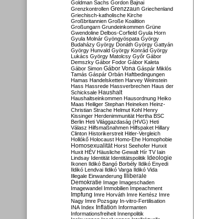
Goldman Sachs
Gordon Bajnai
Grenzzaun
Grenzkontrollen
Griechenland
Griechisch-katholische Kirche
Großbritannien
Große Koalition
Großungarn
Grundeinkommen
Grüne
Gwendoline Delbos-Corfield
Gyula Horn
Gyula Molnár
Gyöngyöspata
György
Budaházy
György Donáth
György Gattyán
György Hunvald
György Konrád
György
Lukács
György Matolcsy
Győr
Gábor
Demszky
Gábor Fodor
Gábor Kaleta
Gábor Vona
Gábor Simon
Gáspár Miklós
Tamás
Gáspár Orbán
Haftbedingungen
Hamas
Handelsketten
Harvey Weinstein
Hass
Hassrede
Hassverbrechen
Haus der
Haushalt
Schicksale
Haushaltseinkommen
Hausordnung
Heiko
Maas
Heiliger Stephan
Heineken
Heinz-
Christian Strache
Helmut Kohl
Henry
Kissinger
Herdenimmunität
Hertha BSC
Berlin
Heti Világgazdaság (HVG)
Heti
Válasz
Hilfsmaßnahmen
Hilfspaket
Hillary
Clinton
Historikerstreit
Hitler-Vergleich
Hollókő
Holocaust
Homo-Ehe
Homophobie
Homosexualität
Horst Seehofer
Hunxit
Huxit
HÉV
Häusliche Gewalt
Hír TV
Iain
Lindsay
Identität
Identitätspolitik
Ideologie
Ikonen
Ildikó Bangó Borbély
Ildikó Enyedi
Ildikó Lendvai
Ildikó Varga
Ildikó Vida
Illiberale
Illegale Einwanderung
Demokratie
Image
Imageschaden
Imagewandel
Immobilien
Impeachment
Impfung
Imre Horváth
Imre Kertész
Imre
Nagy
Imre Pozsgay
In-vitro-Fertilisation
Inflation
INA
Index
Informanten
Informationsfreiheit
Innenpolitik