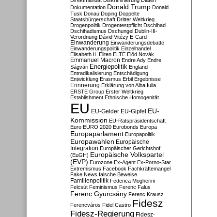
Direktmandat
Diskriminierung
Diäten
Donald Trump
Dokumentation
Donald
Tusk
Donau
Doping
Doppelte
Staatsbürgerschaft
Dritter Weltkrieg
Drogenpolitik
Drogentestpflicht
Dschihad
Dschihadismus
Dschungel
Dublin-III-
Verordnung
Dávid Vitézy
E-Card
Einwanderung
Einwanderungsdebatte
Einwanderungspolitik
Einzelhandel
Elisabeth II.
Eliten
ELTE
Előd Novák
Emmanuel Macron
Endre Ady
Endre
Energiepolitik
Ságvári
England
Entradikalisierung
Entschädigung
Entwicklung
Erasmus
Erbil
Ergebnisse
Erinnerung
Erklärung von Alba Iulia
ERSTE Group
Erster Weltkrieg
Establishment
Ethnische Homogenität
EU
EU-
EU-Gelder
EU-Gipfel
Kommission
EU-Ratspräsidentschaft
Euro
EURO 2020
Eurobonds
Europa
Europaparlament
Europapolitik
Europawahlen
Europäische
Integration
Europäischer Gerichtshof
Europäische Volkspartei
(EuGH)
(EVP)
Eurozone
Ex-Agent
Ex-Porno-Star
Extremismus
Facebook
Fachkräftemangel
Fake News
falsche Beweise
Familienpolitik
Federica Mogherini
Felcsút
Feminismus
Ferenc Falus
Ferenc Gyurcsány
Ferenc Krausz
Fidesz
Ferencváros
Fidel Castro
Fidesz-Regierung
Fidesz-