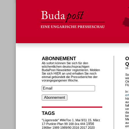
ABONNEMENT
O
Ab sofort können Sie sich für den
Q
wöchentlichen deutschsprachigen
16
BudaPost-Newsletter registrieren. Melden
Sie sich HIER an und erhalten Sie noch
So
einmal gebündelt die Presseberichte der
wi
vorangegangenen Woche.
Ok
Fl
In
er
hä
au
fa
ve
TAGS
da
be
Mi
"Lügenrede"
#MeToo
1. Mai
9/11
15. März
au
1956
17-Punkte-Plan
99
168 óra
444
em
1968er
1989
1989/90
2016
2017
2020