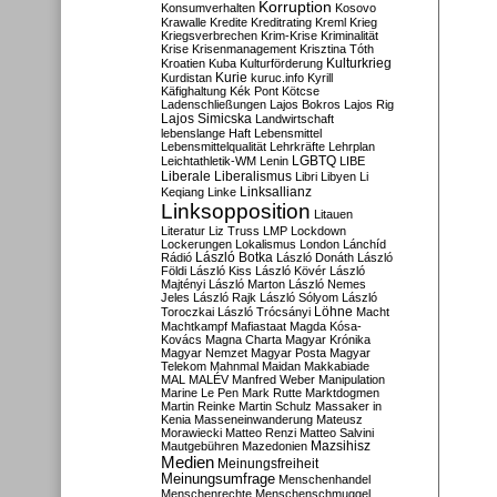
Korruption
Konsumverhalten
Kosovo
Krawalle
Kredite
Kreditrating
Kreml
Krieg
Kriegsverbrechen
Krim-Krise
Kriminalität
Krise
Krisenmanagement
Krisztina Tóth
Kulturkrieg
Kroatien
Kuba
Kulturförderung
Kurdistan
Kurie
kuruc.info
Kyrill
Käfighaltung
Kék Pont
Kötcse
Ladenschließungen
Lajos Bokros
Lajos Rig
Lajos Simicska
Landwirtschaft
lebenslange Haft
Lebensmittel
Lebensmittelqualität
Lehrkräfte
Lehrplan
LGBTQ
Leichtathletik-WM
Lenin
LIBE
Liberale
Liberalismus
Libri
Libyen
Li
Linksallianz
Keqiang
Linke
Linksopposition
Litauen
Literatur
Liz Truss
LMP
Lockdown
Lockerungen
Lokalismus
London
Lánchíd
Rádió
László Botka
László Donáth
László
Földi
László Kiss
László Kövér
László
Majtényi
László Marton
László Nemes
Jeles
László Rajk
László Sólyom
László
Löhne
Toroczkai
László Trócsányi
Macht
Machtkampf
Mafiastaat
Magda Kósa-
Kovács
Magna Charta
Magyar Krónika
Magyar Nemzet
Magyar Posta
Magyar
Telekom
Mahnmal
Maidan
Makkabiade
MAL
MALÉV
Manfred Weber
Manipulation
Marine Le Pen
Mark Rutte
Marktdogmen
Martin Reinke
Martin Schulz
Massaker in
Kenia
Masseneinwanderung
Mateusz
Morawiecki
Matteo Renzi
Matteo Salvini
Mautgebühren
Mazedonien
Mazsihisz
Medien
Meinungsfreiheit
Meinungsumfrage
Menschenhandel
Menschenrechte
Menschenschmuggel