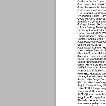
Goldman Sachs
Gordon 
Grenzz
Grenzkontrollen
Griechisch-katholische K
Großbritannien
Große Koa
Großungarn
Grundeink
Gwendoline Delbos-Corfi
Gyula Molnár
Gyöngyös
Budaházy
György Doná
György Hunvald
György
Lukács
György Matolcs
Demszky
Gábor Fodor
Gábor Vo
Gábor Simon
Tamás
Gáspár Orbán
Ha
Hamas
Handelsketten
H
Hass
Hassrede
Hassver
Haushalt
Schicksale
Haushaltseinkommen
Ha
Maas
Heiliger Stephan
H
Christian Strache
Helmut
Kissinger
Herdenimmunit
Berlin
Heti Világgazdasá
Válasz
Hilfsmaßnahmen
Clinton
Historikerstreit
Hi
Hollókő
Holocaust
Homo
Homosexualität
Horst 
Huxit
HÉV
Häusliche Ge
Lindsay
Identität
Identität
Ikonen
Ildikó Bangó Borb
Ildikó Lendvai
Ildikó Varg
Il
Illegale Einwanderung
Demokratie
Image
Ima
Imagewandel
Immobilien
Impfung
Imre Horváth
I
Nagy
Imre Pozsgay
In-v
Inflation
INA
Index
Info
Informationsfreiheit
Innen