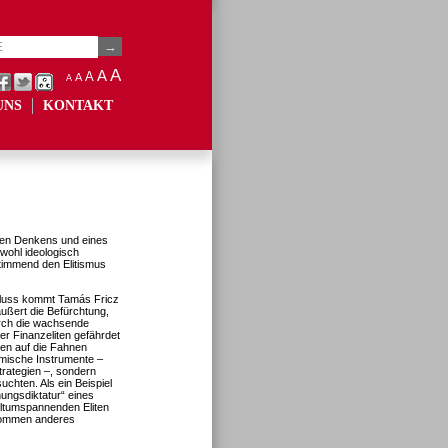
A
A
A
A
A
UNS
KONTAKT
ären Denkens und eines
wohl ideologisch
stimmend den Elitismus
luss kommt Tamás Fricz
ußert die Befürchtung,
rch die wachsende
er Finanzeliten gefährdet
ten auf die Fahnen
omische Instrumente –
rategien –, sondern
uchten. Als ein Beispiel
nungsdiktatur“ eines
eltumspannenden Eliten
lkommen anderes