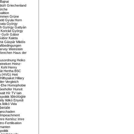
Bajnai
aun
Griechenland
irche
lition
ommen
Grüne
eld
Gyula Horn
pata
György
th
György Gattyán
 Konrád
György
y
Győr
Gábor
Gábor Kaleta
na
Gáspár Miklós
ftbedingungen
arvey Weinstein
brechen
Haus der
usordnung
Heiko
eineken
Heinz-
 Kohl
Henry
ät
Hertha BSC
g (HVG)
Heti
Hilfspaket
Hillary
tler-Vergleich
-Ehe
Homophobie
Seehofer
Hunxit
walt
Hír TV
Iain
spolitik
Ideologie
ély
Ildikó Enyedi
a
Ildikó Vida
liberale
geschaden
Impeachment
mre Kertész
Imre
itro-Fertilisation
rmanten
politik