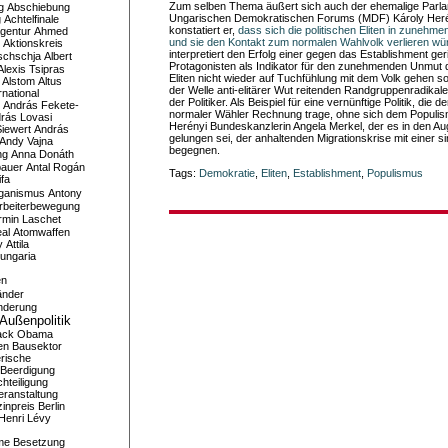
Zum selben Thema äußert sich auch der ehemalige Parl
g
Abschiebung
Ungarischen Demokratischen Forums (MDF) Károly Heré
g
Achtelfinale
konstatiert er,
dass sich die politischen Eliten in zuneh
gentur
Ahmed
und sie den Kontakt zum normalen Wahlvolk verlieren wü
Aktionskreis
interpretiert den Erfolg einer gegen das Establishment geri
schschja
Albert
Protagonisten als Indikator für den zunehmenden Unmut d
Alexis Tsipras
Eliten nicht wieder auf Tuchfühlung mit dem Volk gehen so
Alstom
Altus
der Welle anti-elitärer Wut reitenden Randgruppenradikal
national
der Politiker. Als Beispiel für eine vernünftige Politik, di
András Fekete-
normaler Wähler Rechnung trage, ohne sich dem Populis
rás Lovasi
Herényi Bundeskanzlerin Angela Merkel, der es in den 
iewert
András
gelungen sei, der anhaltenden Migrationskrise mit einer s
Andy Vajna
begegnen.
ng
Anna Donáth
bauer
Antal Rogán
Tags:
Demokratie
,
Eliten
,
Establishment
,
Populismus
ifa
iganismus
Antony
rbeiterbewegung
rmin Laschet
al
Atomwaffen
y
Attila
ungaria
en
änder
nderung
Außenpolitik
ack Obama
en
Bausektor
rische
Beerdigung
hteiligung
eranstaltung
inpreis
Berlin
Henri Lévy
me
Besetzung