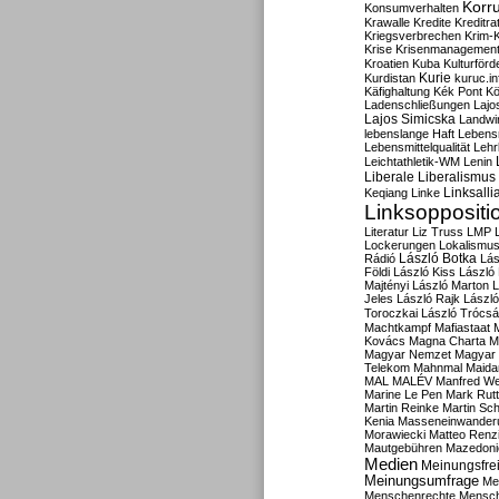
Korru
Konsumverhalten
Krawalle
Kredite
Kreditra
Kriegsverbrechen
Krim-K
Krise
Krisenmanagemen
Kroatien
Kuba
Kulturförd
Kurdistan
Kurie
kuruc.in
Käfighaltung
Kék Pont
Kö
Ladenschließungen
Lajo
Lajos Simicska
Landwir
lebenslange Haft
Lebensm
Lebensmittelqualität
Lehr
Leichtathletik-WM
Lenin
Liberale
Liberalismus
Linksalli
Keqiang
Linke
Linksoppositi
Literatur
Liz Truss
LMP
Lockerungen
Lokalismu
Rádió
László Botka
Lás
Földi
László Kiss
László
Majtényi
László Marton
L
Jeles
László Rajk
Lászl
Toroczkai
László Trócsá
Machtkampf
Mafiastaat
Kovács
Magna Charta
M
Magyar Nemzet
Magyar 
Telekom
Mahnmal
Maida
MAL
MALÉV
Manfred W
Marine Le Pen
Mark Rut
Martin Reinke
Martin Sch
Kenia
Masseneinwander
Morawiecki
Matteo Renz
Mautgebühren
Mazedoni
Medien
Meinungsfrei
Meinungsumfrage
Me
Menschenrechte
Mensc