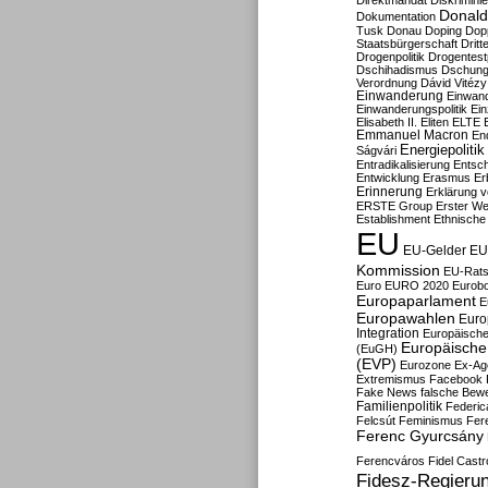
Direktmandat
Diskrimini
Donald
Dokumentation
Tusk
Donau
Doping
Dop
Staatsbürgerschaft
Dritt
Drogenpolitik
Drogentestp
Dschihadismus
Dschung
Verordnung
Dávid Vitézy
Einwanderung
Einwan
Einwanderungspolitik
Ein
Elisabeth II.
Eliten
ELTE
Emmanuel Macron
En
Energiepolitik
Ságvári
Entradikalisierung
Entsc
Entwicklung
Erasmus
Erb
Erinnerung
Erklärung vo
ERSTE Group
Erster We
Establishment
Ethnische
EU
EU-Gelder
EU
Kommission
EU-Rats
Euro
EURO 2020
Eurob
Europaparlament
E
Europawahlen
Euro
Integration
Europäische
Europäische 
(EuGH)
(EVP)
Eurozone
Ex-Ag
Extremismus
Facebook
Fake News
falsche Bew
Familienpolitik
Federic
Felcsút
Feminismus
Fer
Ferenc Gyurcsány
Ferencváros
Fidel Castr
Fidesz-Regieru