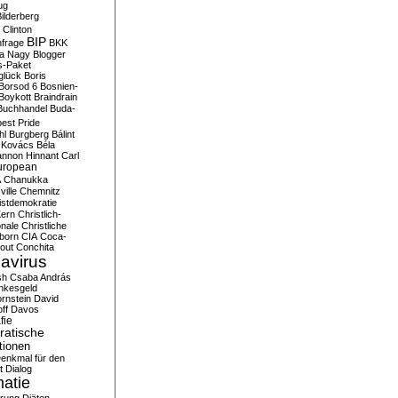
ug
ilderberg
l Clinton
BIP
frage
BKK
ka Nagy
Blogger
s-Paket
glück
Boris
Borsod 6
Bosnien-
Boykott
Braindrain
Buchhandel
Buda-
est Pride
hl
Burgberg
Bálint
 Kovács
Béla
nnon Hinnant
Carl
uropean
A
Chanukka
ville
Chemnitz
istdemokratie
Kern
Christlich-
onale
Christliche
born
CIA
Coca-
out
Conchita
avirus
sh
Csaba András
nkesgeld
rnstein
David
ff
Davos
fie
atische
tionen
enkmal für den
t
Dialog
atie