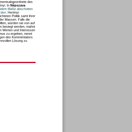
amentsabgeordnete des
nyi. In
Népszava
mendem Maße abschotten
rden
. Herényi
chteten Politik samt ihrer
er Massen. Falls die
llten, würden sie von auf
en besiegt werden, mahnt
e den Werten und Interessen
mus zu ergeben, nennt
Augen des Kommentators
innvollen Lösung zu