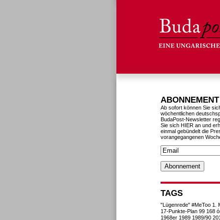
ABONNEMENT
Ab sofort können Sie sic
wöchentlichen deutschs
BudaPost-Newsletter reg
Sie sich HIER an und erh
einmal gebündelt die Pre
vorangegangenen Woch
TAGS
"Lügenrede"
#MeToo
1. 
17-Punkte-Plan
99
168 ó
1968er
1989
1989/90
20