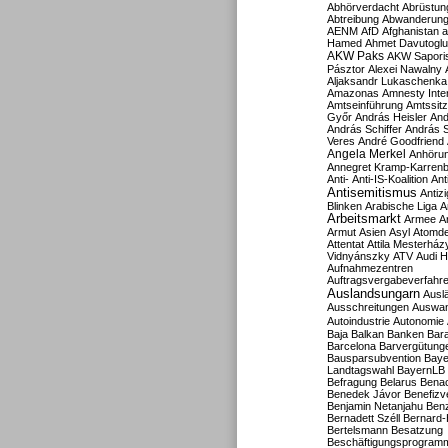
Abhörverdacht
Abrüstun
Abtreibung
Abwanderun
AENM
AfD
Afghanistan
a
Hamed
Ahmet Davutoglu
AKW Paks
AKW Sapori
Pásztor
Alexei Nawalny
Aljaksandr Lukaschenka
Amazonas
Amnesty Inter
Amtseinführung
Amtssitz
Győr
András Heisler
And
András Schiffer
András S
Veres
André Goodfriend
Angela Merkel
Anhöru
Annegret Kramp-Karren
Anti-
Anti-IS-Koalition
Ant
Antisemitismus
Antiz
Blinken
Arabische Liga
A
Arbeitsmarkt
Armee
A
Armut
Asien
Asyl
Atomde
Attentat
Attila Mesterház
Vidnyánszky
ATV
Audi H
Aufnahmezentren
Auftragsvergabeverfahr
Auslandsungarn
Ausl
Ausschreitungen
Auswa
Autoindustrie
Autonomie
Baja
Balkan
Banken
Bar
Barcelona
Barvergütung
Bausparsubvention
Baye
Landtagswahl
BayernLB
Befragung
Belarus
Benac
Benedek Jávor
Benefizv
Benjamin Netanjahu
Benz
Bernadett Széll
Bernard-
Bertelsmann
Besatzung
Beschäftigungsprogram