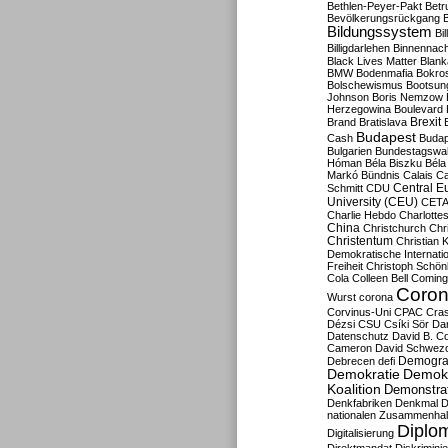
Bethlen-Peyer-Pakt
Betr
Bevölkerungsrückgang
B
Bildungssystem
Bil
Billigdarlehen
Binnennach
Black Lives Matter
Blan
BMW
Bodenmafia
Bokro
Bolschewismus
Bootsun
Johnson
Boris Nemzow
Herzegowina
Boulevard
Brexit
Brand
Bratislava
Budapest
Cash
Budap
Bulgarien
Bundestagswa
Hóman
Béla Biszku
Béla
Markó
Bündnis
Calais
Ca
Central E
Schmitt
CDU
University (CEU)
CET
Charlie Hebdo
Charlottes
China
Christchurch
Chr
Christentum
Christian 
Demokratische Internati
Freiheit
Christoph Schön
Cola
Colleen Bell
Coming
Coron
Wurst
corona
Corvinus-Uni
CPAC
Cra
Dézsi
CSU
Csíki Sör
Da
Datenschutz
David B. Co
Cameron
David Schwezo
Demogra
Debrecen
defi
Demokratie
Demokr
Koalition
Demonstra
Denkfabriken
Denkmal
D
nationalen Zusammenhal
Diplom
Digitalisierung