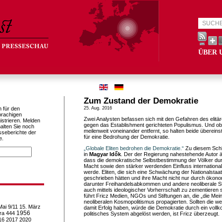
ÜBER 
Zum Zustand der Demokratie
h für den
25. Aug. 2016
prachigen
Zwei Analysten befassen sich mit den Gefahren des elit
istrieren. Melden
gegen das Establishment gerichteten Populismus. Und ob
alten Sie noch
meilenweit voneinander entfernt, so halten beide überein
sseberichte der
für eine Bedrohung der Demokratie.
e.
„Globale Eliten bedrohen die Demokratie.“
Zu diesem Sch
in
Magyar Idők
. Der der Regierung nahestehende Autor ä
dass die demokratische Selbstbestimmung der Völker du
Macht sowie den stärker werdenden Einfluss international
werde. Eliten, die sich eine Schwächung der Nationalstaa
geschrieben hätten und ihre Macht nicht nur durch ökon
darunter Freihandelsabkommen und andere neoliberale St
auch mittels ideologischer Vorherrschaft zu zementieren s
führt Fricz Medien, NGOs und Stiftungen an, die „die Mei
neoliberalen Kosmopolitismus propagierten. Sollten die w
Mai
9/11
15. März
damit Erfolg haben, würde die Demokratie durch ein vol
1956
ra
444
politisches System abgelöst werden, ist Fricz überzeugt.
16
2017
2020