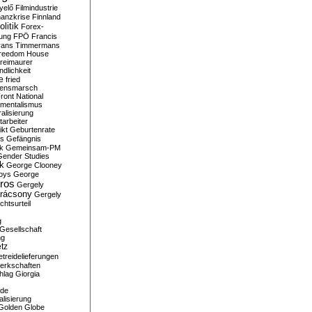
yelő
Filmindustrie
nanzkrise
Finnland
olitik
Forex-
ung
FPÖ
Francis
rans Timmermans
reedom House
reimaurer
dlichkeit
e
fried
densmarsch
ront National
mentalismus
alisierung
arbeiter
ikt
Geburtenrate
rs
Gefängnis
ik
Gemeinsam-PM
Gender Studies
ik
George Clooney
oys
George
ros
Gergely
arácsony
Gergely
chtsurteil
g
Gesellschaft
ng
tz
treidelieferungen
erkschaften
hlag
Giorgia
rde
alisierung
Golden Globe