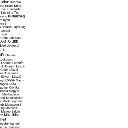
ption
Kosovo
ting
Kreml
Krieg
rise
Kriminalität
t
Krisztina Tóth
Kulturkrieg
erung
fo
Kyrill
tcse
s Bokros
Lajos Rig
tschaft
ittel
kräfte
Lehrplan
LGBTQ
LIBE
Libri
Libyen
Li
anz
on
Litauen
Lockdown
s
London
Lánchíd
zló Donáth
László
 Kövér
László
ászló Nemes
ó Sólyom
László
Löhne
nyi
Macht
Magda Kósa-
agyar Krónika
Posta
Magyar
n
Makkabiade
eber
Manipulation
te
Marktdogmen
ulz
Massaker in
ung
Mateusz
i
Matteo Salvini
en
Mazsihisz
heit
nschenhandel
henschmuggel