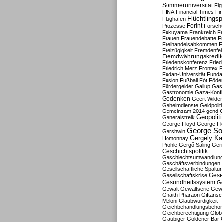
Sommeruniversität
Fig
FINA
Financial Times
Fi
Flüchtlingsp
Flughafen
Forint
Prozesse
Forsch
Fukuyama
Frankreich
F
Frauen
Frauendebatte
F
Freihandelsabkommen
F
Freizügigkeit
Fremdenfein
Fremdwährungskredit
Friedenskonferenz
Frie
Friedrich Merz
Frontex
F
Fudan-Universität
Funda
Fusion
Fußball
Fót
Föder
Fördergelder
Gallup
Gast
Gastronomie
Gaza-Konfl
Gedenken
Geert Wilde
Geheimdienste
Geldpolit
Gemeinsam 2014
gend
Geopolit
Generalstreik
George Floyd
George Fl
George So
Gershwin
Gergely K
Homonnay
Pröhle
Gergő Sáling
Geri
Geschichtspolitik
Geschlechtsumwandlun
Geschäftsverbindungen
Gesellschaftliche Spaltu
Gese
Gesellschaftskrise
Gesundheitssystem
Ge
Gewalt
Gewaltserie
Gew
Ghaith Pharaon
Giftansc
Meloni
Glaubwürdigkeit
Gleichbehandlungsbehö
Gleichberechtigung
Glob
Gläubiger
Goldener Bär