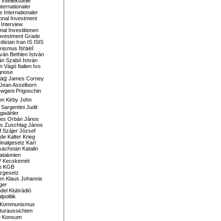
Intellektuelle
nternationaler
s
Internationaler
ional Investment
Interview
mal
Investitionen
nvestment Grade
rdistan
Iran
IS
ISIS
Israel
ionismus
tván Bethlen
István
ván Szabó
István
án Vágó
Italien
Ivo
gnose
tag
James Corney
Jean Asselborn
wgeni Prigoschin
hn Kirby
John
 Sargentini
Judit
gwähler
es Orbán
János
s Zuschlag
János
 Szájer
József
nde
Kalter Krieg
inalgesetz
Karl
sachstan
Katalin
atalonien
P
Kecskemét
e
KGB
tzgesetz
en
Klaus Johannis
ger
del
Klubrádió
politik
Kommunismus
turaussichten
e
Konsum