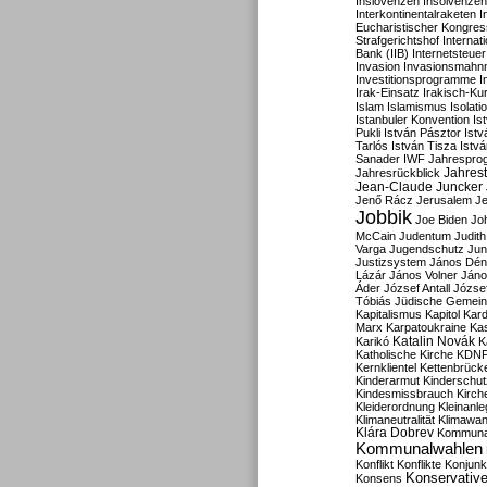
Inslovenzen
Insolvenzen
Interkontinentalraketen
I
Eucharistischer Kongres
Strafgerichtshof
Internat
Bank (IIB)
Internetsteuer
Invasion
Invasionsmahn
Investitionsprogramme
I
Irak-Einsatz
Irakisch-Ku
Islam
Islamismus
Isolat
Istanbuler Konvention
Is
Pukli
István Pásztor
Ist
Tarlós
István Tisza
Istv
Sanader
IWF
Jahrespro
Jahres
Jahresrückblick
Jean-Claude Juncker
Jenő Rácz
Jerusalem
Je
Jobbik
Joe Biden
Jo
McCain
Judentum
Judith
Varga
Jugendschutz
Jun
Justizsystem
János Dén
Lázár
János Volner
Jáno
Áder
József Antall
József
Tóbiás
Jüdische Gemei
Kapitalismus
Kapitol
Kard
Marx
Karpatoukraine
Ka
Katalin Novák
Karikó
K
Katholische Kirche
KDN
Kernklientel
Kettenbrück
Kinderarmut
Kinderschu
Kindesmissbrauch
Kirch
Kleiderordnung
Kleinanle
Klimaneutralität
Klimawan
Klára Dobrev
Kommunal
Kommunalwahlen
Konflikt
Konflikte
Konjunk
Konservativ
Konsens