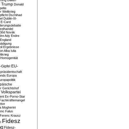
erung
Diäten
 Trump
Donald
pelte
er Weltkrieg
flicht
Dschihad
el
Dublin-III-
E-Card
derungsdebatte
zelhandel
Előd Novák
dre Ady
Endre
England
hädigung
il
Ergebnisse
n Alba Iulia
ltkrieg
 Homogenität
EU-
-Gipfel
präsidentschaft
onds
Europa
uropapolitik
päische
r Gerichtshof
Volkspartei
ent
Ex-Porno-Star
Fachkräftemangel
eise
a Mogherini
enc Falus
Ferenc Krausz
Fidesz
o
ng
Fidesz-