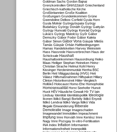
Goldman Sachs
Gordon Bajnai
Grenzzaun
Grenzkontrollen
Griechenland
Griechisch-katholische Kirche
Großbritannien
Große Koalition
Großungarn
Grundeinkommen
Grüne
Gwendoline Delbos-Corfield
Gyula Horn
Gyula Molnár
Gyöngyöspata
György
Budaházy
György Donáth
György Gattyán
György Hunvald
György Konrád
György
Lukács
György Matolcsy
Győr
Gábor
Demszky
Gábor Fodor
Gábor Kaleta
Gábor Vona
Gábor Simon
Gáspár Miklós
Tamás
Gáspár Orbán
Haftbedingungen
Hamas
Handelsketten
Harvey Weinstein
Hass
Hassrede
Hassverbrechen
Haus der
Haushalt
Schicksale
Haushaltseinkommen
Hausordnung
Heiko
Maas
Heiliger Stephan
Heineken
Heinz-
Christian Strache
Helmut Kohl
Henry
Kissinger
Herdenimmunität
Hertha BSC
Berlin
Heti Világgazdaság (HVG)
Heti
Válasz
Hilfsmaßnahmen
Hilfspaket
Hillary
Clinton
Historikerstreit
Hitler-Vergleich
Hollókő
Holocaust
Homo-Ehe
Homophobie
Homosexualität
Horst Seehofer
Hunxit
Huxit
HÉV
Häusliche Gewalt
Hír TV
Iain
Lindsay
Identität
Identitätspolitik
Ideologie
Ikonen
Ildikó Bangó Borbély
Ildikó Enyedi
Ildikó Lendvai
Ildikó Varga
Ildikó Vida
Illiberale
Illegale Einwanderung
Demokratie
Image
Imageschaden
Imagewandel
Immobilien
Impeachment
Impfung
Imre Horváth
Imre Kertész
Imre
Nagy
Imre Pozsgay
In-vitro-Fertilisation
Inflation
INA
Index
Informanten
Informationsfreiheit
Innenpolitik