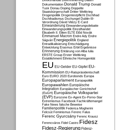
Direktmandat
Diskriminierung
Diäten
Donald Trump
Dokumentation
Donald
Tusk
Donau
Doping
Doppelte
Staatsbürgerschaft
Dritter Weltkrieg
Drogenpolitik
Drogentestpflicht
Dschihad
Dschihadismus
Dschungel
Dublin-III-
Verordnung
Dávid Vitézy
E-Card
Einwanderung
Einwanderungsdebatte
Einwanderungspolitik
Einzelhandel
Elisabeth II.
Eliten
ELTE
Előd Novák
Emmanuel Macron
Endre Ady
Endre
Energiepolitik
Ságvári
England
Entradikalisierung
Entschädigung
Entwicklung
Erasmus
Erbil
Ergebnisse
Erinnerung
Erklärung von Alba Iulia
ERSTE Group
Erster Weltkrieg
Establishment
Ethnische Homogenität
EU
EU-
EU-Gelder
EU-Gipfel
Kommission
EU-Ratspräsidentschaft
Euro
EURO 2020
Eurobonds
Europa
Europaparlament
Europapolitik
Europawahlen
Europäische
Integration
Europäischer Gerichtshof
Europäische Volkspartei
(EuGH)
(EVP)
Eurozone
Ex-Agent
Ex-Porno-Star
Extremismus
Facebook
Fachkräftemangel
Fake News
falsche Beweise
Familienpolitik
Federica Mogherini
Felcsút
Feminismus
Ferenc Falus
Ferenc Gyurcsány
Ferenc Krausz
Fidesz
Ferencváros
Fidel Castro
Fidesz-Regierung
Fidesz-