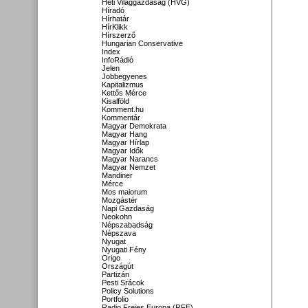
Heti Világgazdaság (HVG)
Híradó
Hírhatár
HírKlikk
Hírszerző
Hungarian Conservative
Index
InfoRádió
Jelen
Jobbegyenes
Kapitalizmus
Kettős Mérce
Kisalföld
Komment.hu
Kommentár
Magyar Demokrata
Magyar Hang
Magyar Hírlap
Magyar Idők
Magyar Narancs
Magyar Nemzet
Mandiner
Mérce
Mos maiorum
Mozgástér
Napi Gazdaság
Neokohn
Népszabadság
Népszava
Nyugat
Nyugati Fény
Origo
Országút
Partizán
Pesti Srácok
Policy Solutions
Portfolio
Radio Freies Europa (RFE)