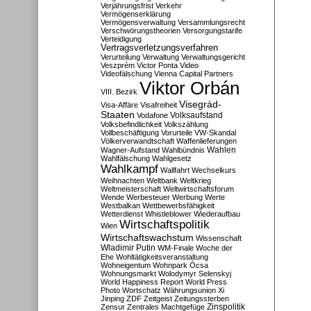
Verjährungsfrist
Verkehr
Vermögenserklärung
Vermögensverwaltung
Versammlungsrecht
Verschwörungstheorien
Versorgungstarife
Verteidigung
Vertragsverletzungsverfahren
Verurteilung
Verwaltung
Verwaltungsgericht
Veszprém
Victor Ponta
Video
Videofälschung
Vienna Capital Partners
Viktor Orbán
VIII. Bezirk
Visegrád-
Visa-Affäre
Visafreiheit
Staaten
Vodafone
Volksaufstand
Volksbefindlichkeit
Volkszählung
Vollbeschäftigung
Vorurteile
VW-Skandal
Völkerverwandtschaft
Waffenlieferungen
Wahlen
Wagner-Aufstand
Wahlbündnis
Wahlfälschung
Wahlgesetz
Wahlkampf
Wallfahrt
Wechselkurs
Weihnachten
Weltbank
Weltkrieg
Weltmeisterschaft
Weltwirtschaftsforum
Wende
Werbesteuer
Werbung
Werte
Westbalkan
Wettbewerbsfähigkeit
Wetterdienst
Whistleblower
Wiederaufbau
Wirtschaftspolitik
Wien
Wirtschaftswachstum
Wissenschaft
Wladimir Putin
WM-Finale
Woche der
Ehe
Wohltätigkeitsveranstaltung
Wohneigentum
Wohnpark Ócsa
Wohnungsmarkt
Wolodymyr Selenskyj
World Happiness Report
World Press
Photo
Wortschatz
Währungsunion
Xi
Jinping
ZDF
Zeitgeist
Zeitungssterben
Zensur
Zentrales Machtgefüge
Zinspolitik