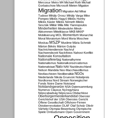
Mercosur
Metro M4
Michael Roth
Michail
Gorbatschow
Microsoft
Mieten
Migation
Migration
Migration Aid
Mihai
Tudose
Mihály Orosz
Mihály Varga
Mike
Pompeo
Miklós Hagyó
Miklós Horthy
Miklós Kásler
Miklós Németh
Miklós
Seszták
Militär
Milla
Milo Yiannopoulos
Minderheiten
Mindestlohn
Minsk-
Abkommen
Mittelklasse
MKB
MKKP
Momentum
Mobilisierung
MOL
Monarchie
Moral
Moratorium
Mord
Moria
Moschee
MSZP
Moskau
Muslime
Mária Schmidt
Márton Békés
Márton Gulyás
Nachrichtendienste
Nachruf
Nachwendezeit
Nacktfotos
Nahost-Konflikt
Nationale Konsultation
Nationalfeiertag
Nationalhymne
Nationalismus
Nationalkonservatismus
Nato
Nationalstaat
NAV
Nazideutschland
Nelson Mandela
Neo-Macchiavellismus
NGOs
Neofaschisten
Neoliberalität
Niederlande
Nikola Gruevski
Nobelpreis
Nordkorea
Nord Stream
Norwegischer
Fonds
Notre Dame
Notstand
Notstandsgesetze
NSA-Datensammlung
Numerus Clausus
Nyíregyháza
Népszabadság
Népszava
Obdachlose
Oberbürgermeisterkandidat
Oberster
Gerichtshof der USA
Oberstes Gericht
Offene Gesellschaft
Offshore-Firmen
Oktoberrevolution
OLAF
Olaf Scholz
Olivér
Várhelyi
Olympia-Bewerbung
Olympische
Spiele
Ombudsmann
Open Government
Opposition