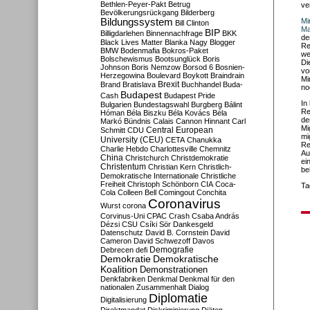
Bethlen-Peyer-Pakt
Betrug
ve
Bevölkerungsrückgang
Bilderberg
Bildungssystem
Mi
Bill Clinton
Ma
BIP
Billigdarlehen
Binnennachfrage
BKK
de
Black Lives Matter
Blanka Nagy
Blogger
Re
BMW
Bodenmafia
Bokros-Paket
we
Bolschewismus
Bootsunglück
Boris
Di
Johnson
Boris Nemzow
Borsod 6
Bosnien-
vo
Herzegowina
Boulevard
Boykott
Braindrain
Mi
Brexit
Brand
Bratislava
Buchhandel
Buda-
no
Budapest
Cash
Budapest Pride
In
Bulgarien
Bundestagswahl
Burgberg
Bálint
Re
Hóman
Béla Biszku
Béla Kovács
Béla
de
Markó
Bündnis
Calais
Cannon Hinnant
Carl
Mi
Central European
Schmitt
CDU
mi
University (CEU)
CETA
Chanukka
Re
Charlie Hebdo
Charlottesville
Chemnitz
Au
China
Christchurch
Christdemokratie
ei
Christentum
Christian Kern
Christlich-
be
Demokratische Internationale
Christliche
Freiheit
Christoph Schönborn
CIA
Coca-
Ta
Cola
Colleen Bell
Comingout
Conchita
Coronavirus
Wurst
corona
Corvinus-Uni
CPAC
Crash
Csaba András
Dézsi
CSU
Csíki Sör
Dankesgeld
Datenschutz
David B. Cornstein
David
Cameron
David Schwezoff
Davos
Demografie
Debrecen
defi
Demokratie
Demokratische
Koalition
Demonstrationen
Denkfabriken
Denkmal
Denkmal für den
nationalen Zusammenhalt
Dialog
Diplomatie
Digitalisierung