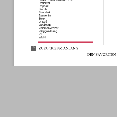
Reflektor
Reposzt
Stop.hu
Szombat
Szuverén
Telex
Új Szó
Vasárnap
Véleményvezér
Világgazdaság
VS
WMN
^
ZURÜ
CK 
ZUM 
ANFANG
DEN 
FAVORITEN 