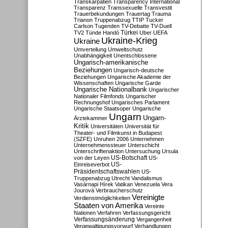
Transkarpatien
Transparency International
Transparenz
Transsexuelle
Transvestit
Trauerbekundungen
Trauertag
Trauma
Trianon
Truppenabzug
TTIP
Tucker
Carlson
Tugenden
TV-Debatte
TV-Duell
Türkei
TV2
Tünde Handó
Uber
UEFA
Ukraine-Krieg
Ukraine
Umverteilung
Umweltschutz
Unabhängigkeit
Unentschlossene
Ungarisch-amerikanische
Beziehungen
Ungarisch-deutsche
Beziehungen
Ungarische Akademie der
Wissenschaften
Ungarische Garde
Ungarische Nationalbank
Ungarischer
Nationaler Filmfonds
Ungarischer
Rechnungshof
Ungarisches Parlament
Ungarische Staatsoper
Ungarische
Ungarn
Ungarn-
Ärztekammer
Kritik
Universitäten
Universität für
Theater- und Filmkunst in Budapest
(SZFE)
Unruhen 2006
Unternehmen
Unternehmenssteuer
Unterschicht
Unterschriftenaktion
Untersuchung
Ursula
US-Botschaft
von der Leyen
US-
US-
Einreiseverbot
Präsidentschaftswahlen
US-
Truppenabzug
Utrecht
Vandalismus
Vasárnapi Hírek
Vatikan
Venezuela
Vera
Jourová
Verbraucherschutz
Vereinigte
Verdienstmöglichkeiten
Staaten von Amerika
Vereinte
Nationen
Verfahren
Verfassungsgericht
Verfassungsänderung
Vergangenheit
Vergewaltigungsvorwurf
Verhandlungen