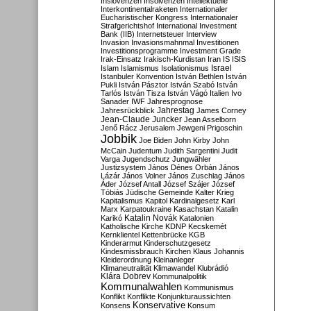
Inslovenzen
Insolvenzen
Intellektuelle
Interkontinentalraketen
Internationaler
Eucharistischer Kongress
Internationaler
Strafgerichtshof
International Investment
Bank (IIB)
Internetsteuer
Interview
Invasion
Invasionsmahnmal
Investitionen
Investitionsprogramme
Investment Grade
Irak-Einsatz
Irakisch-Kurdistan
Iran
IS
ISIS
Israel
Islam
Islamismus
Isolationismus
Istanbuler Konvention
István Bethlen
István
Pukli
István Pásztor
István Szabó
István
Tarlós
István Tisza
István Vágó
Italien
Ivo
Sanader
IWF
Jahresprognose
Jahrestag
Jahresrückblick
James Corney
Jean-Claude Juncker
Jean Asselborn
Jenő Rácz
Jerusalem
Jewgeni Prigoschin
Jobbik
Joe Biden
John Kirby
John
McCain
Judentum
Judith Sargentini
Judit
Varga
Jugendschutz
Jungwähler
Justizsystem
János Dénes Orbán
János
Lázár
János Volner
János Zuschlag
János
Áder
József Antall
József Szájer
József
Tóbiás
Jüdische Gemeinde
Kalter Krieg
Kapitalismus
Kapitol
Kardinalgesetz
Karl
Marx
Karpatoukraine
Kasachstan
Katalin
Katalin Novák
Karikó
Katalonien
Katholische Kirche
KDNP
Kecskemét
Kernklientel
Kettenbrücke
KGB
Kinderarmut
Kinderschutzgesetz
Kindesmissbrauch
Kirchen
Klaus Johannis
Kleiderordnung
Kleinanleger
Klimaneutralität
Klimawandel
Klubrádió
Klára Dobrev
Kommunalpolitik
Kommunalwahlen
Kommunismus
Konflikt
Konflikte
Konjunkturaussichten
Konservative
Konsens
Konsum