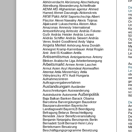
Ei
Abhörverdacht
Abrüstung
Abschiebung
Abtreibung
Abwanderung
Achtelfinale
Da
AENM
AfD
Afghanistan
agentur
Ahmed
Un
Hamed
Ahmet Davutoglu
Aktionskreis
re
AKW Paks
AKW Saporischschja
Albert
üb
Pásztor
Alexei Nawalny
Alexis Tsipras
Or
Aljaksandr Lukaschenka
Alstom
Altus
Un
Amazonas
Amnesty International
Ki
Amtseinführung
Amtssitz
András Fekete-
wü
Győr
András Heisler
András Lovasi
50
András Schiffer
András Siewert
András
Op
Veres
André Goodfriend
Andy Vajna
be
Angela Merkel
Anhörung
Anna Donáth
Mi
Annegret Kramp-Karrenbauer
Antal Rogán
Fü
Anti-
Anti-IS-Koalition
Antifa
Li
Antisemitismus
Antiziganismus
Antony
ha
Blinken
Arabische Liga
Arbeiterbewegung
Au
Arbeitsmarkt
Armee
Armin Laschet
Re
Armut
Asien
Asyl
Atomdeal
Atomwaffen
Le
Attentat
Attila Mesterházy
Attila
ob
Vidnyánszky
ATV
Audi Hungaria
we
Aufnahmezentren
ge
Auftragsvergabeverfahren
in
Auslandsungarn
Ausländer
si
Ausschreitungen
Auswanderung
sc
Außenpolitik
Autoindustrie
Autonomie
Wä
Baja
Balkan
Banken
Barack Obama
Barcelona
Barvergütungen
Bausektor
Di
Bausparsubvention
Bayerische
An
Landtagswahl
BayernLB
Beerdigung
äu
Befragung
Belarus
Benachteiligung
Pa
Benedek Jávor
Benefizveranstaltung
De
Benjamin Netanjahu
Benzinpreis
Berlin
Re
Bernadett Széll
Bernard-Henri Lévy
nä
Bertelsmann
Besatzung
Mi
Beschäftigungsprogramme
Besetzung
sc