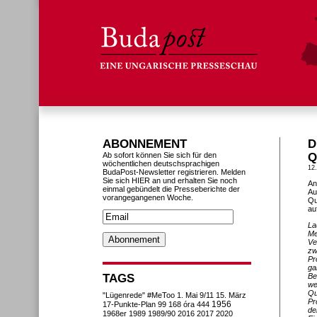
ABONNEMENT
D
Ab sofort können Sie sich für den
Q
wöchentlichen deutschsprachigen
12
BudaPost-Newsletter registrieren. Melden
Sie sich HIER an und erhalten Sie noch
An
einmal gebündelt die Presseberichte der
Au
vorangegangenen Woche.
Qu
au
La
Me
Ve
zw
Pr
ga
TAGS
Be
we
Qu
"Lügenrede"
#MeToo
1. Mai
9/11
15. März
Pr
1956
17-Punkte-Plan
99
168 óra
444
de
1968er
1989
1989/90
2016
2017
2020