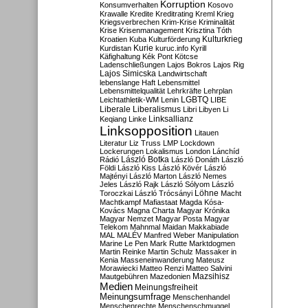
Korruption
Konsumverhalten
Kosovo
Krawalle
Kredite
Kreditrating
Kreml
Krieg
Kriegsverbrechen
Krim-Krise
Kriminalität
Krise
Krisenmanagement
Krisztina Tóth
Kulturkrieg
Kroatien
Kuba
Kulturförderung
Kurdistan
Kurie
kuruc.info
Kyrill
Käfighaltung
Kék Pont
Kötcse
Ladenschließungen
Lajos Bokros
Lajos Rig
Lajos Simicska
Landwirtschaft
lebenslange Haft
Lebensmittel
Lebensmittelqualität
Lehrkräfte
Lehrplan
LGBTQ
Leichtathletik-WM
Lenin
LIBE
Liberale
Liberalismus
Libri
Libyen
Li
Linksallianz
Keqiang
Linke
Linksopposition
Litauen
Literatur
Liz Truss
LMP
Lockdown
Lockerungen
Lokalismus
London
Lánchíd
Rádió
László Botka
László Donáth
László
Földi
László Kiss
László Kövér
László
Majtényi
László Marton
László Nemes
Jeles
László Rajk
László Sólyom
László
Löhne
Toroczkai
László Trócsányi
Macht
Machtkampf
Mafiastaat
Magda Kósa-
Kovács
Magna Charta
Magyar Krónika
Magyar Nemzet
Magyar Posta
Magyar
Telekom
Mahnmal
Maidan
Makkabiade
MAL
MALÉV
Manfred Weber
Manipulation
Marine Le Pen
Mark Rutte
Marktdogmen
Martin Reinke
Martin Schulz
Massaker in
Kenia
Masseneinwanderung
Mateusz
Morawiecki
Matteo Renzi
Matteo Salvini
Mautgebühren
Mazedonien
Mazsihisz
Medien
Meinungsfreiheit
Meinungsumfrage
Menschenhandel
Menschenrechte
Menschenschmuggel