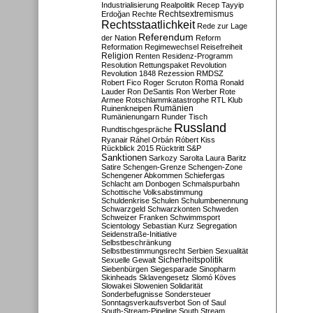
Industrialisierung
Realpolitik
Recep Tayyip
Rechtsextremismus
Erdoğan
Rechte
Rechtsstaatlichkeit
Rede zur Lage
Referendum
der Nation
Reform
Reformation
Regimewechsel
Reisefreiheit
Religion
Renten
Residenz-Programm
Resolution
Rettungspaket
Revolution
Revolution 1848
Rezession
RMDSZ
Roma
Robert Fico
Roger Scruton
Ronald
Lauder
Ron DeSantis
Ron Werber
Rote
Armee
Rotschlammkatastrophe
RTL Klub
Ruinenkneipen
Rumänien
Rumänienungarn
Runder Tisch
Russland
Rundtischgespräche
Ryanair
Ráhel Orbán
Róbert Kiss
Rückblick 2015
Rücktritt
S&P
Sanktionen
Sarkozy
Sarolta Laura Baritz
Satire
Schengen-Grenze
Schengen-Zone
Schengener Abkommen
Schiefergas
Schlacht am Donbogen
Schmalspurbahn
Schottische Volksabstimmung
Schuldenkrise
Schulen
Schulumbenennung
Schwarzgeld
Schwarzkonten
Schweden
Schweizer Franken
Schwimmsport
Scientology
Sebastian Kurz
Segregation
Seidenstraße-Initiative
Selbstbeschränkung
Selbstbestimmungsrecht
Serbien
Sexualität
Sicherheitspolitik
Sexuelle Gewalt
Siebenbürgen
Siegesparade
Sinopharm
Skinheads
Sklavengesetz
Slomó Köves
Slowakei
Slowenien
Solidarität
Sonderbefugnisse
Sondersteuer
Sonntagsverkaufsverbot
Son of Saul
South-Stream-Pipeline
South Stream