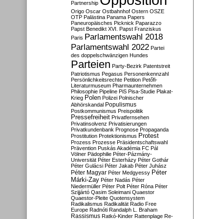
Partnership
Origo
Oscar
Ostbahnhof
Ostern
OSZE
OTP
Palästina
Panama Papers
Paneuropäisches Picknick
Paparazzo
Papst Benedikt XVI.
Papst Franziskus
Parlamentswahl 2018
Paris
Parlamentswahl 2022
Partei
des doppelschwänzigen Hundes
Parteien
Party-Bezirk
Patentstreit
Patriotismus
Pegasus
Personenkennzahl
Persönlichkeitsrechte
Petition
Petőfi-
Literaturmuseum
Pharmaunternehmen
Philosophie
Pipeline
PiS
Pisa-Studie
Plakat-
Polen
Krieg
Polizei
Polnischer
Populismus
Abhörskandal
Postkommunismus
Preispolitik
Pressefreiheit
Privatfernsehen
Privatinsolvenz
Privatisierungen
Privatkundenbank
Prognose
Propaganda
Protest
Prostitution
Protektionismus
Prozess
Prozesse
Präsidentschaftswahl
Prävention
Puskás Akadémia FC
Pál
Völner
Pädophilie
Péter-Pázmány-
Universität
Péter Esterházy
Péter Gothár
Péter Gulácsi
Péter Jakab
Péter Juhász
Péter
Péter Magyar
Péter Medgyessy
Márki-Zay
Péter Nadás
Péter
Niedermüller
Péter Polt
Péter Róna
Péter
Szijjártó
Qasim Soleimani
Quaestor
Quaestor-Pleite
Quotensystem
Radikalismus
Radikalität
Radio Free
Europe
Radnóti
Randalph L. Braham
Rassismus
Ratkó-Kinder
Rattenplage
Re-