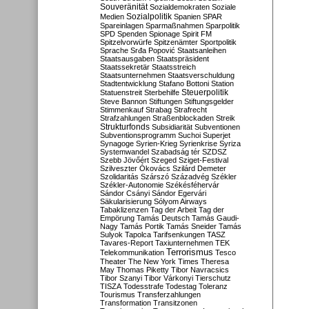
Souveränität
Sozialdemokraten
Soziale
Sozialpolitik
Medien
Spanien
SPAR
Spareinlagen
Sparmaßnahmen
Sparpolitik
SPD
Spenden
Spionage
Spirit FM
Spitzelvorwürfe
Spitzenämter
Sportpolitik
Sprache
Srđa Popović
Staatsanleihen
Staatsausgaben
Staatspräsident
Staatssekretär
Staatsstreich
Staatsunternehmen
Staatsverschuldung
Stadtentwicklung
Stafano Bottoni
Station
Steuerpolitik
Statuenstreit
Sterbehilfe
Steve Bannon
Stiftungen
Stiftungsgelder
Stimmenkauf
Strabag
Strafrecht
Strafzahlungen
Straßenblockaden
Streik
Strukturfonds
Subsidiarität
Subventionen
Subventionsprogramm
Suchoi Superjet
Synagoge
Syrien-Krieg
Syrienkrise
Syriza
Systemwandel
Szabadság tér
SZDSZ
Szebb Jövőért
Szeged
Sziget-Festival
Szilveszter Ókovács
Szilárd Demeter
Szolidaritás
Szárszó
Századvég
Székler
Székler-Autonomie
Székésféhervár
Sándor Csányi
Sándor Egervári
Säkularisierung
Sólyom Airways
Tabaklizenzen
Tag der Arbeit
Tag der
Empörung
Tamás Deutsch
Tamás Gaudi-
Nagy
Tamás Portik
Tamás Sneider
Tamás
Sulyok
Tapolca
Tarifsenkungen
TASZ
Tavares-Report
Taxiunternehmen
TEK
Terrorismus
Telekommunikation
Tesco
Theater
The New York Times
Theresa
May
Thomas Piketty
Tibor Navracsics
Tibor Szanyi
Tibor Várkonyi
Tierschutz
TISZA
Todesstrafe
Todestag
Toleranz
Tourismus
Transferzahlungen
Transformation
Transitzonen