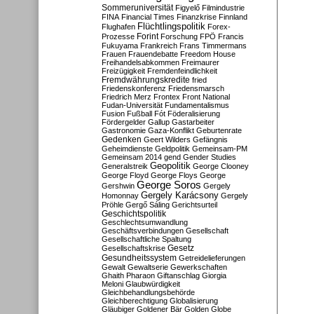
Sommeruniversität
Figyelő
Filmindustrie
FINA
Financial Times
Finanzkrise
Finnland
Flüchtlingspolitik
Flughafen
Forex-
Forint
Prozesse
Forschung
FPÖ
Francis
Fukuyama
Frankreich
Frans Timmermans
Frauen
Frauendebatte
Freedom House
Freihandelsabkommen
Freimaurer
Freizügigkeit
Fremdenfeindlichkeit
Fremdwährungskredite
fried
Friedenskonferenz
Friedensmarsch
Friedrich Merz
Frontex
Front National
Fudan-Universität
Fundamentalismus
Fusion
Fußball
Fót
Föderalisierung
Fördergelder
Gallup
Gastarbeiter
Gastronomie
Gaza-Konflikt
Geburtenrate
Gedenken
Geert Wilders
Gefängnis
Geheimdienste
Geldpolitik
Gemeinsam-PM
Gemeinsam 2014
gend
Gender Studies
Geopolitik
Generalstreik
George Clooney
George Floyd
George Floys
George
George Soros
Gershwin
Gergely
Gergely Karácsony
Homonnay
Gergely
Pröhle
Gergő Sáling
Gerichtsurteil
Geschichtspolitik
Geschlechtsumwandlung
Geschäftsverbindungen
Gesellschaft
Gesellschaftliche Spaltung
Gesetz
Gesellschaftskrise
Gesundheitssystem
Getreidelieferungen
Gewalt
Gewaltserie
Gewerkschaften
Ghaith Pharaon
Giftanschlag
Giorgia
Meloni
Glaubwürdigkeit
Gleichbehandlungsbehörde
Gleichberechtigung
Globalisierung
Gläubiger
Goldener Bär
Golden Globe