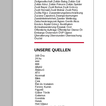
Zivilgesellschaft
Zoltán Balog
Zoltán Gál
Zoltán Kész
Zoltán Pokorni
Zoltán Spéder
Zsolt Bayer
Zsolt Borkai
Zsolt Gréczy
Zsolt Hernádi
Zsolt Molnár
Zsolt Petry
Zsófia Rácz
Zuwanderungsbeschränkung
Zuzana Čaputová
Zwangsräumungen
Zweidrittelmehrheit
Zweiter Weltkrieg
Zwischenkriegszeit
Ágnes Geréb
Ákos
Kovács
Árpád Göncz
Ásotthalom
Ärzteabwanderung
Érpatak
Ózd
Öffentliche Aufträge
Öffentlicher Dienst
Öl-
Embargo
Österreich
ÖVP
Újpest
Überalterung
Überstunden
Überwachung
Őszöd
UNSERE QUELLEN
168 Óra
24.hu
444
888
Alfahír
Átlátszó
ATV
Azonnali
Blikk
Cink
Élet és Irodalom
Ferenc Kumin
Figyelő
Gábor Török
Galamus
Gondola
Hetek
Heti Válasz