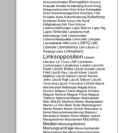
Korruption
Konsumverhalten
Kosovo
Krawalle
Kredite
Kreditrating
Kreml
Krieg
Kriegsverbrechen
Krim-Krise
Kriminalität
Krise
Krisenmanagement
Krisztina Tóth
Kulturkrieg
Kroatien
Kuba
Kulturförderung
Kurdistan
Kurie
kuruc.info
Kyrill
Käfighaltung
Kék Pont
Kötcse
Ladenschließungen
Lajos Bokros
Lajos Rig
Lajos Simicska
Landwirtschaft
lebenslange Haft
Lebensmittel
Lebensmittelqualität
Lehrkräfte
Lehrplan
LGBTQ
Leichtathletik-WM
Lenin
LIBE
Liberale
Liberalismus
Libri
Libyen
Li
Linksallianz
Keqiang
Linke
Linksopposition
Litauen
Literatur
Liz Truss
LMP
Lockdown
Lockerungen
Lokalismus
London
Lánchíd
Rádió
László Botka
László Donáth
László
Földi
László Kiss
László Kövér
László
Majtényi
László Marton
László Nemes
Jeles
László Rajk
László Sólyom
László
Löhne
Toroczkai
László Trócsányi
Macht
Machtkampf
Mafiastaat
Magda Kósa-
Kovács
Magna Charta
Magyar Krónika
Magyar Nemzet
Magyar Posta
Magyar
Telekom
Mahnmal
Maidan
Makkabiade
MAL
MALÉV
Manfred Weber
Manipulation
Marine Le Pen
Mark Rutte
Marktdogmen
Martin Reinke
Martin Schulz
Massaker in
Kenia
Masseneinwanderung
Mateusz
Morawiecki
Matteo Renzi
Matteo Salvini
Mautgebühren
Mazedonien
Mazsihisz
Medien
Meinungsfreiheit
Meinungsumfrage
Menschenhandel
Menschenrechte
Menschenschmuggel