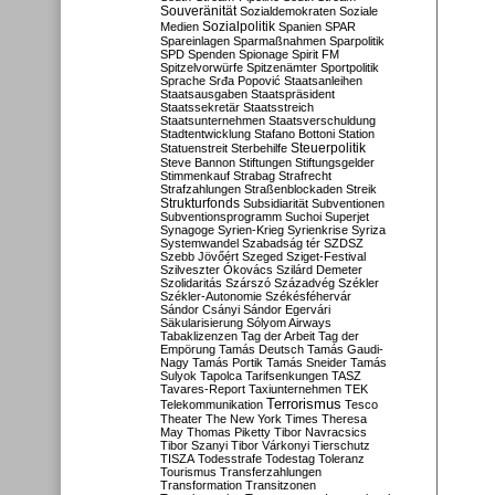
Souveränität
Sozialdemokraten
Soziale
Sozialpolitik
Medien
Spanien
SPAR
Spareinlagen
Sparmaßnahmen
Sparpolitik
SPD
Spenden
Spionage
Spirit FM
Spitzelvorwürfe
Spitzenämter
Sportpolitik
Sprache
Srđa Popović
Staatsanleihen
Staatsausgaben
Staatspräsident
Staatssekretär
Staatsstreich
Staatsunternehmen
Staatsverschuldung
Stadtentwicklung
Stafano Bottoni
Station
Steuerpolitik
Statuenstreit
Sterbehilfe
Steve Bannon
Stiftungen
Stiftungsgelder
Stimmenkauf
Strabag
Strafrecht
Strafzahlungen
Straßenblockaden
Streik
Strukturfonds
Subsidiarität
Subventionen
Subventionsprogramm
Suchoi Superjet
Synagoge
Syrien-Krieg
Syrienkrise
Syriza
Systemwandel
Szabadság tér
SZDSZ
Szebb Jövőért
Szeged
Sziget-Festival
Szilveszter Ókovács
Szilárd Demeter
Szolidaritás
Szárszó
Századvég
Székler
Székler-Autonomie
Székésféhervár
Sándor Csányi
Sándor Egervári
Säkularisierung
Sólyom Airways
Tabaklizenzen
Tag der Arbeit
Tag der
Empörung
Tamás Deutsch
Tamás Gaudi-
Nagy
Tamás Portik
Tamás Sneider
Tamás
Sulyok
Tapolca
Tarifsenkungen
TASZ
Tavares-Report
Taxiunternehmen
TEK
Terrorismus
Telekommunikation
Tesco
Theater
The New York Times
Theresa
May
Thomas Piketty
Tibor Navracsics
Tibor Szanyi
Tibor Várkonyi
Tierschutz
TISZA
Todesstrafe
Todestag
Toleranz
Tourismus
Transferzahlungen
Transformation
Transitzonen