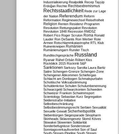
Industrialisierung
Realpolitik
Recep Tayyip
Rechtsextremismus
Erdoğan
Rechte
Rechtsstaatlichkeit
Rede zur Lage
Referendum
der Nation
Reform
Reformation
Regimewechsel
Reisefreiheit
Religion
Renten
Residenz-Programm
Resolution
Rettungspaket
Revolution
Revolution 1848
Rezession
RMDSZ
Roma
Robert Fico
Roger Scruton
Ronald
Lauder
Ron DeSantis
Ron Werber
Rote
Armee
Rotschlammkatastrophe
RTL Klub
Ruinenkneipen
Rumänien
Rumänienungarn
Runder Tisch
Russland
Rundtischgespräche
Ryanair
Ráhel Orbán
Róbert Kiss
Rückblick 2015
Rücktritt
S&P
Sanktionen
Sarkozy
Sarolta Laura Baritz
Satire
Schengen-Grenze
Schengen-Zone
Schengener Abkommen
Schiefergas
Schlacht am Donbogen
Schmalspurbahn
Schottische Volksabstimmung
Schuldenkrise
Schulen
Schulumbenennung
Schwarzgeld
Schwarzkonten
Schweden
Schweizer Franken
Schwimmsport
Scientology
Sebastian Kurz
Segregation
Seidenstraße-Initiative
Selbstbeschränkung
Selbstbestimmungsrecht
Serbien
Sexualität
Sicherheitspolitik
Sexuelle Gewalt
Siebenbürgen
Siegesparade
Sinopharm
Skinheads
Sklavengesetz
Slomó Köves
Slowakei
Slowenien
Solidarität
Sonderbefugnisse
Sondersteuer
Sonntagsverkaufsverbot
Son of Saul
South-Stream-Pipeline
South Stream