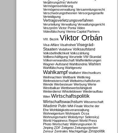
Verjährungsfrist
Verkehr
Vermögenserklärung
Vermögensverwaltung
Versammlungsrecht
Verschwörungstheorien
Versorgungstarife
Verteidigung
Vertragsverletzungsverfahren
Verurteilung
Verwaltung
Verwaltungsgericht
Veszprém
Victor Ponta
Video
Videofälschung
Vienna Capital Partners
Viktor Orbán
VIII. Bezirk
Visegrád-
Visa-Affäre
Visafreiheit
Staaten
Vodafone
Volksaufstand
Volksbefindlichkeit
Volkszählung
Vollbeschäftigung
Vorurteile
VW-Skandal
Völkerverwandtschaft
Waffenlieferungen
Wahlen
Wagner-Aufstand
Wahlbündnis
Wahlfälschung
Wahlgesetz
Wahlkampf
Wallfahrt
Wechselkurs
Weihnachten
Weltbank
Weltkrieg
Weltmeisterschaft
Weltwirtschaftsforum
Wende
Werbesteuer
Werbung
Werte
Westbalkan
Wettbewerbsfähigkeit
Wetterdienst
Whistleblower
Wiederaufbau
Wirtschaftspolitik
Wien
Wirtschaftswachstum
Wissenschaft
Wladimir Putin
WM-Finale
Woche der
Ehe
Wohltätigkeitsveranstaltung
Wohneigentum
Wohnpark Ócsa
Wohnungsmarkt
Wolodymyr Selenskyj
World Happiness Report
World Press
Photo
Wortschatz
Währungsunion
Xi
Jinping
ZDF
Zeitgeist
Zeitungssterben
Zensur
Zentrales Machtgefüge
Zinspolitik