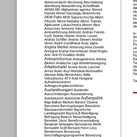
le
Abhörverdacht
Abrüstung
Abschiebung
un
Abtreibung
Abwanderung
Achtelfinale
Al
AENM
AfD
Afghanistan
agentur
Ahmed
üb
Hamed
Ahmet Davutoglu
Aktionskreis
ni
AKW Paks
AKW Saporischschja
Albert
Pr
Pásztor
Alexei Nawalny
Alexis Tsipras
di
Aljaksandr Lukaschenka
Alstom
Altus
üb
Amazonas
Amnesty International
Amtseinführung
Amtssitz
András Fekete-
In
Győr
András Heisler
András Lovasi
An
András Schiffer
András Siewert
András
Ei
Veres
André Goodfriend
Andy Vajna
Po
Angela Merkel
Anhörung
Anna Donáth
ve
Annegret Kramp-Karrenbauer
Antal Rogán
vo
Anti-
Anti-IS-Koalition
Antifa
Fl
Antisemitismus
Antiziganismus
Antony
Ra
Ta
Blinken
Arabische Liga
Arbeiterbewegung
da
Arbeitsmarkt
Armee
Armin Laschet
üb
Armut
Asien
Asyl
Atomdeal
Atomwaffen
Ha
Attentat
Attila Mesterházy
Attila
Vidnyánszky
ATV
Audi Hungaria
Ta
Aufnahmezentren
Auftragsvergabeverfahren
Auslandsungarn
Ausländer
Ausschreitungen
Auswanderung
Außenpolitik
Autoindustrie
Autonomie
Baja
Balkan
Banken
Barack Obama
Barcelona
Barvergütungen
Bausektor
Bausparsubvention
Bayerische
Landtagswahl
BayernLB
Beerdigung
Befragung
Belarus
Benachteiligung
Benedek Jávor
Benefizveranstaltung
Benjamin Netanjahu
Benzinpreis
Berlin
Bernadett Széll
Bernard-Henri Lévy
Bertelsmann
Besatzung
Beschäftigungsprogramme
Besetzung