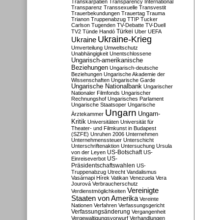
Transkarpatien
Transparency International
Transparenz
Transsexuelle
Transvestit
Trauerbekundungen
Trauertag
Trauma
Trianon
Truppenabzug
TTIP
Tucker
Carlson
Tugenden
TV-Debatte
TV-Duell
Türkei
TV2
Tünde Handó
Uber
UEFA
Ukraine-Krieg
Ukraine
Umverteilung
Umweltschutz
Unabhängigkeit
Unentschlossene
Ungarisch-amerikanische
Beziehungen
Ungarisch-deutsche
Beziehungen
Ungarische Akademie der
Wissenschaften
Ungarische Garde
Ungarische Nationalbank
Ungarischer
Nationaler Filmfonds
Ungarischer
Rechnungshof
Ungarisches Parlament
Ungarische Staatsoper
Ungarische
Ungarn
Ungarn-
Ärztekammer
Kritik
Universitäten
Universität für
Theater- und Filmkunst in Budapest
(SZFE)
Unruhen 2006
Unternehmen
Unternehmenssteuer
Unterschicht
Unterschriftenaktion
Untersuchung
Ursula
US-Botschaft
von der Leyen
US-
US-
Einreiseverbot
Präsidentschaftswahlen
US-
Truppenabzug
Utrecht
Vandalismus
Vasárnapi Hírek
Vatikan
Venezuela
Vera
Jourová
Verbraucherschutz
Vereinigte
Verdienstmöglichkeiten
Staaten von Amerika
Vereinte
Nationen
Verfahren
Verfassungsgericht
Verfassungsänderung
Vergangenheit
Vergewaltigungsvorwurf
Verhandlungen