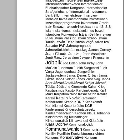
Inslovenzen
Insolvenzen
Intellektuelle
Interkontinentalraketen
Internationaler
Eucharistischer Kongress
Internationaler
Strafgerichtshof
International Investment
Bank (IIB)
Internetsteuer
Interview
Invasion
Invasionsmahnmal
Investitionen
Investitionsprogramme
Investment Grade
Irak-Einsatz
Irakisch-Kurdistan
Iran
IS
ISIS
Israel
Islam
Islamismus
Isolationismus
Istanbuler Konvention
István Bethlen
István
Pukli
István Pásztor
István Szabó
István
Tarlós
István Tisza
István Vágó
Italien
Ivo
Sanader
IWF
Jahresprognose
Jahrestag
Jahresrückblick
James Corney
Jean-Claude Juncker
Jean Asselborn
Jenő Rácz
Jerusalem
Jewgeni Prigoschin
Jobbik
Joe Biden
John Kirby
John
McCain
Judentum
Judith Sargentini
Judit
Varga
Jugendschutz
Jungwähler
Justizsystem
János Dénes Orbán
János
Lázár
János Volner
János Zuschlag
János
Áder
József Antall
József Szájer
József
Tóbiás
Jüdische Gemeinde
Kalter Krieg
Kapitalismus
Kapitol
Kardinalgesetz
Karl
Marx
Karpatoukraine
Kasachstan
Katalin
Katalin Novák
Karikó
Katalonien
Katholische Kirche
KDNP
Kecskemét
Kernklientel
Kettenbrücke
KGB
Kinderarmut
Kinderschutzgesetz
Kindesmissbrauch
Kirchen
Klaus Johannis
Kleiderordnung
Kleinanleger
Klimaneutralität
Klimawandel
Klubrádió
Klára Dobrev
Kommunalpolitik
Kommunalwahlen
Kommunismus
Konflikt
Konflikte
Konjunkturaussichten
Konservative
Konsens
Konsum