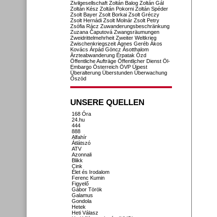
Zivilgesellschaft
Zoltán Balog
Zoltán Gál
Zoltán Kész
Zoltán Pokorni
Zoltán Spéder
Zsolt Bayer
Zsolt Borkai
Zsolt Gréczy
Zsolt Hernádi
Zsolt Molnár
Zsolt Petry
Zsófia Rácz
Zuwanderungsbeschränkung
Zuzana Čaputová
Zwangsräumungen
Zweidrittelmehrheit
Zweiter Weltkrieg
Zwischenkriegszeit
Ágnes Geréb
Ákos
Kovács
Árpád Göncz
Ásotthalom
Ärzteabwanderung
Érpatak
Ózd
Öffentliche Aufträge
Öffentlicher Dienst
Öl-
Embargo
Österreich
ÖVP
Újpest
Überalterung
Überstunden
Überwachung
Őszöd
UNSERE QUELLEN
168 Óra
24.hu
444
888
Alfahír
Átlátszó
ATV
Azonnali
Blikk
Cink
Élet és Irodalom
Ferenc Kumin
Figyelő
Gábor Török
Galamus
Gondola
Hetek
Heti Válasz