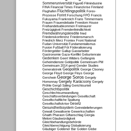
Sommeruniversität
Figyelő
Filmindustrie
FINA
Financial Times
Finanzkrise
Finnland
Flüchtlingspolitik
Flughafen
Forex-
Forint
Prozesse
Forschung
FPÖ
Francis
Fukuyama
Frankreich
Frans Timmermans
Frauen
Frauendebatte
Freedom House
Freihandelsabkommen
Freimaurer
Freizügigkeit
Fremdenfeindlichkeit
Fremdwährungskredite
fried
Friedenskonferenz
Friedensmarsch
Friedrich Merz
Frontex
Front National
Fudan-Universität
Fundamentalismus
Fusion
Fußball
Fót
Föderalisierung
Fördergelder
Gallup
Gastarbeiter
Gastronomie
Gaza-Konflikt
Geburtenrate
Gedenken
Geert Wilders
Gefängnis
Geheimdienste
Geldpolitik
Gemeinsam-PM
Gemeinsam 2014
gend
Gender Studies
Geopolitik
Generalstreik
George Clooney
George Floyd
George Floys
George
George Soros
Gershwin
Gergely
Gergely Karácsony
Homonnay
Gergely
Pröhle
Gergő Sáling
Gerichtsurteil
Geschichtspolitik
Geschlechtsumwandlung
Geschäftsverbindungen
Gesellschaft
Gesellschaftliche Spaltung
Gesetz
Gesellschaftskrise
Gesundheitssystem
Getreidelieferungen
Gewalt
Gewaltserie
Gewerkschaften
Ghaith Pharaon
Giftanschlag
Giorgia
Meloni
Glaubwürdigkeit
Gleichbehandlungsbehörde
Gleichberechtigung
Globalisierung
Gläubiger
Goldener Bär
Golden Globe