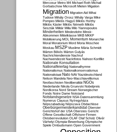
Mercosur
Metro M4
Michael Roth
Michail
Gorbatschow
Microsoft
Mieten
Migation
Migration
Migration Aid
Mihai
Tudose
Mihály Orosz
Mihály Varga
Mike
Pompeo
Miklós Hagyó
Miklós Horthy
Miklós Kásler
Miklós Németh
Miklós
Seszták
Militär
Milla
Milo Yiannopoulos
Minderheiten
Mindestlohn
Minsk-
Abkommen
Mittelklasse
MKB
MKKP
Momentum
Mobilisierung
MOL
Monarchie
Moral
Moratorium
Mord
Moria
Moschee
MSZP
Moskau
Muslime
Mária Schmidt
Márton Békés
Márton Gulyás
Nachrichtendienste
Nachruf
Nachwendezeit
Nacktfotos
Nahost-Konflikt
Nationale Konsultation
Nationalfeiertag
Nationalhymne
Nationalismus
Nationalkonservatismus
Nato
Nationalstaat
NAV
Nazideutschland
Nelson Mandela
Neo-Macchiavellismus
NGOs
Neofaschisten
Neoliberalität
Niederlande
Nikola Gruevski
Nobelpreis
Nordkorea
Nord Stream
Norwegischer
Fonds
Notre Dame
Notstand
Notstandsgesetze
NSA-Datensammlung
Numerus Clausus
Nyíregyháza
Népszabadság
Népszava
Obdachlose
Oberbürgermeisterkandidat
Oberster
Gerichtshof der USA
Oberstes Gericht
Offene Gesellschaft
Offshore-Firmen
Oktoberrevolution
OLAF
Olaf Scholz
Olivér
Várhelyi
Olympia-Bewerbung
Olympische
Spiele
Ombudsmann
Open Government
Opposition