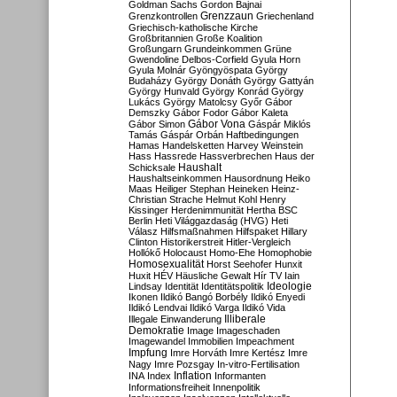
Goldman Sachs
Gordon Bajnai
Grenzzaun
Grenzkontrollen
Griechenland
Griechisch-katholische Kirche
Großbritannien
Große Koalition
Großungarn
Grundeinkommen
Grüne
Gwendoline Delbos-Corfield
Gyula Horn
Gyula Molnár
Gyöngyöspata
György
Budaházy
György Donáth
György Gattyán
György Hunvald
György Konrád
György
Lukács
György Matolcsy
Győr
Gábor
Demszky
Gábor Fodor
Gábor Kaleta
Gábor Vona
Gábor Simon
Gáspár Miklós
Tamás
Gáspár Orbán
Haftbedingungen
Hamas
Handelsketten
Harvey Weinstein
Hass
Hassrede
Hassverbrechen
Haus der
Haushalt
Schicksale
Haushaltseinkommen
Hausordnung
Heiko
Maas
Heiliger Stephan
Heineken
Heinz-
Christian Strache
Helmut Kohl
Henry
Kissinger
Herdenimmunität
Hertha BSC
Berlin
Heti Világgazdaság (HVG)
Heti
Válasz
Hilfsmaßnahmen
Hilfspaket
Hillary
Clinton
Historikerstreit
Hitler-Vergleich
Hollókő
Holocaust
Homo-Ehe
Homophobie
Homosexualität
Horst Seehofer
Hunxit
Huxit
HÉV
Häusliche Gewalt
Hír TV
Iain
Lindsay
Identität
Identitätspolitik
Ideologie
Ikonen
Ildikó Bangó Borbély
Ildikó Enyedi
Ildikó Lendvai
Ildikó Varga
Ildikó Vida
Illiberale
Illegale Einwanderung
Demokratie
Image
Imageschaden
Imagewandel
Immobilien
Impeachment
Impfung
Imre Horváth
Imre Kertész
Imre
Nagy
Imre Pozsgay
In-vitro-Fertilisation
Inflation
INA
Index
Informanten
Informationsfreiheit
Innenpolitik