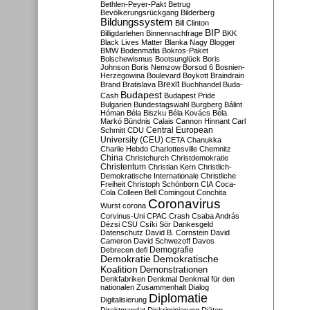
Bethlen-Peyer-Pakt
Betrug
Bevölkerungsrückgang
Bilderberg
Bildungssystem
Bill Clinton
BIP
Billigdarlehen
Binnennachfrage
BKK
Black Lives Matter
Blanka Nagy
Blogger
BMW
Bodenmafia
Bokros-Paket
Bolschewismus
Bootsunglück
Boris
Johnson
Boris Nemzow
Borsod 6
Bosnien-
Herzegowina
Boulevard
Boykott
Braindrain
Brexit
Brand
Bratislava
Buchhandel
Buda-
Budapest
Cash
Budapest Pride
Bulgarien
Bundestagswahl
Burgberg
Bálint
Hóman
Béla Biszku
Béla Kovács
Béla
Markó
Bündnis
Calais
Cannon Hinnant
Carl
Central European
Schmitt
CDU
University (CEU)
CETA
Chanukka
Charlie Hebdo
Charlottesville
Chemnitz
China
Christchurch
Christdemokratie
Christentum
Christian Kern
Christlich-
Demokratische Internationale
Christliche
Freiheit
Christoph Schönborn
CIA
Coca-
Cola
Colleen Bell
Comingout
Conchita
Coronavirus
Wurst
corona
Corvinus-Uni
CPAC
Crash
Csaba András
Dézsi
CSU
Csíki Sör
Dankesgeld
Datenschutz
David B. Cornstein
David
Cameron
David Schwezoff
Davos
Demografie
Debrecen
defi
Demokratie
Demokratische
Koalition
Demonstrationen
Denkfabriken
Denkmal
Denkmal für den
nationalen Zusammenhalt
Dialog
Diplomatie
Digitalisierung