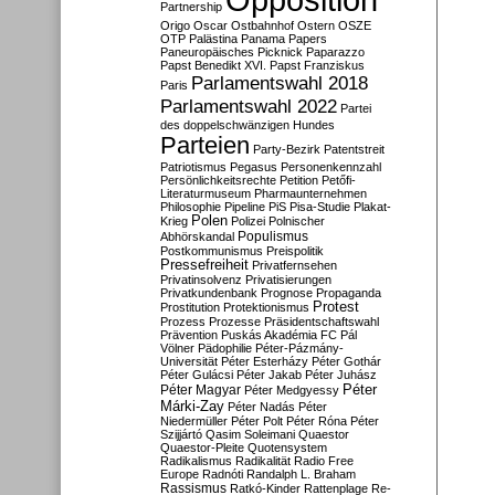
Partnership
Origo
Oscar
Ostbahnhof
Ostern
OSZE
OTP
Palästina
Panama Papers
Paneuropäisches Picknick
Paparazzo
Papst Benedikt XVI.
Papst Franziskus
Parlamentswahl 2018
Paris
Parlamentswahl 2022
Partei
des doppelschwänzigen Hundes
Parteien
Party-Bezirk
Patentstreit
Patriotismus
Pegasus
Personenkennzahl
Persönlichkeitsrechte
Petition
Petőfi-
Literaturmuseum
Pharmaunternehmen
Philosophie
Pipeline
PiS
Pisa-Studie
Plakat-
Polen
Krieg
Polizei
Polnischer
Populismus
Abhörskandal
Postkommunismus
Preispolitik
Pressefreiheit
Privatfernsehen
Privatinsolvenz
Privatisierungen
Privatkundenbank
Prognose
Propaganda
Protest
Prostitution
Protektionismus
Prozess
Prozesse
Präsidentschaftswahl
Prävention
Puskás Akadémia FC
Pál
Völner
Pädophilie
Péter-Pázmány-
Universität
Péter Esterházy
Péter Gothár
Péter Gulácsi
Péter Jakab
Péter Juhász
Péter
Péter Magyar
Péter Medgyessy
Márki-Zay
Péter Nadás
Péter
Niedermüller
Péter Polt
Péter Róna
Péter
Szijjártó
Qasim Soleimani
Quaestor
Quaestor-Pleite
Quotensystem
Radikalismus
Radikalität
Radio Free
Europe
Radnóti
Randalph L. Braham
Rassismus
Ratkó-Kinder
Rattenplage
Re-