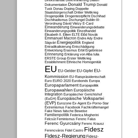
Direktmandat
Diskriminierung
Diäten
Donald Trump
Dokumentation
Donald
Tusk
Donau
Doping
Doppelte
Staatsbürgerschaft
Dritter Weltkrieg
Drogenpolitik
Drogentestpflicht
Dschihad
Dschihadismus
Dschungel
Dublin-III-
Verordnung
Dávid Vitézy
E-Card
Einwanderung
Einwanderungsdebatte
Einwanderungspolitik
Einzelhandel
Elisabeth II.
Eliten
ELTE
Előd Novák
Emmanuel Macron
Endre Ady
Endre
Energiepolitik
Ságvári
England
Entradikalisierung
Entschädigung
Entwicklung
Erasmus
Erbil
Ergebnisse
Erinnerung
Erklärung von Alba Iulia
ERSTE Group
Erster Weltkrieg
Establishment
Ethnische Homogenität
EU
EU-
EU-Gelder
EU-Gipfel
Kommission
EU-Ratspräsidentschaft
Euro
EURO 2020
Eurobonds
Europa
Europaparlament
Europapolitik
Europawahlen
Europäische
Integration
Europäischer Gerichtshof
Europäische Volkspartei
(EuGH)
(EVP)
Eurozone
Ex-Agent
Ex-Porno-Star
Extremismus
Facebook
Fachkräftemangel
Fake News
falsche Beweise
Familienpolitik
Federica Mogherini
Felcsút
Feminismus
Ferenc Falus
Ferenc Gyurcsány
Ferenc Krausz
Fidesz
Ferencváros
Fidel Castro
Fidesz-Regierung
Fidesz-