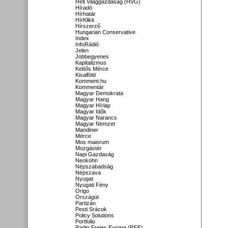
Heti Világgazdaság (HVG)
Híradó
Hírhatár
HírKlikk
Hírszerző
Hungarian Conservative
Index
InfoRádió
Jelen
Jobbegyenes
Kapitalizmus
Kettős Mérce
Kisalföld
Komment.hu
Kommentár
Magyar Demokrata
Magyar Hang
Magyar Hírlap
Magyar Idők
Magyar Narancs
Magyar Nemzet
Mandiner
Mérce
Mos maiorum
Mozgástér
Napi Gazdaság
Neokohn
Népszabadság
Népszava
Nyugat
Nyugati Fény
Origo
Országút
Partizán
Pesti Srácok
Policy Solutions
Portfolio
Radio Freies Europa (RFE)