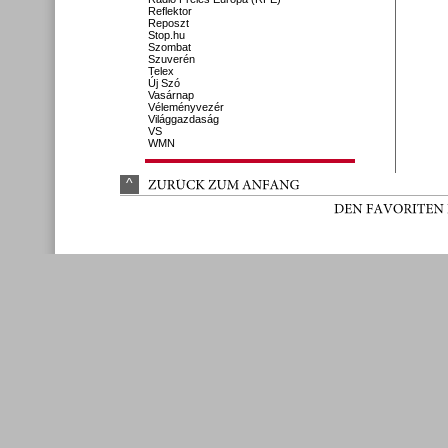
Reflektor
Reposzt
Stop.hu
Szombat
Szuverén
Telex
Új Szó
Vasárnap
Véleményvezér
Világgazdaság
VS
WMN
^
ZURÜ
CK 
ZUM 
ANFANG
DEN 
FAVORITEN 