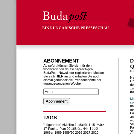
ABONNEMENT
D
Ab sofort können Sie sich für den
Q
wöchentlichen deutschsprachigen
5.
BudaPost-Newsletter registrieren. Melden
Sie sich HIER an und erhalten Sie noch
Na
einmal gebündelt die Presseberichte der
Ch
vorangegangenen Woche.
de
zu
Iro
Mi
so
un
ge
Pa
TAGS
an
wo
Ve
"Lügenrede"
#MeToo
1. Mai
9/11
15. März
Pa
1956
17-Punkte-Plan
99
168 óra
444
se
1968er
1989
1989/90
2016
2017
2020