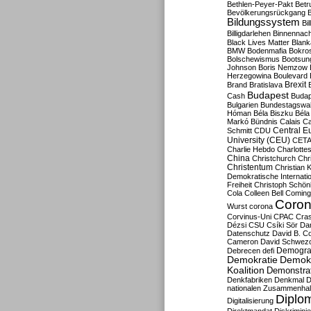
Bethlen-Peyer-Pakt
Betr
Bevölkerungsrückgang
B
Bildungssystem
Bil
Billigdarlehen
Binnennach
Black Lives Matter
Blan
BMW
Bodenmafia
Bokro
Bolschewismus
Bootsun
Johnson
Boris Nemzow
Herzegowina
Boulevard
Brexit
Brand
Bratislava
Budapest
Cash
Budap
Bulgarien
Bundestagswa
Hóman
Béla Biszku
Béla
Markó
Bündnis
Calais
Ca
Central E
Schmitt
CDU
University (CEU)
CET
Charlie Hebdo
Charlottes
China
Christchurch
Chr
Christentum
Christian 
Demokratische Internati
Freiheit
Christoph Schön
Cola
Colleen Bell
Coming
Coron
Wurst
corona
Corvinus-Uni
CPAC
Cra
Dézsi
CSU
Csíki Sör
Da
Datenschutz
David B. Co
Cameron
David Schwezo
Demogra
Debrecen
defi
Demokratie
Demokr
Koalition
Demonstra
Denkfabriken
Denkmal
D
nationalen Zusammenhal
Diplom
Digitalisierung