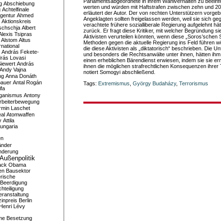
Parlamentsabgeordnete in ihrem Wahlverhalten zu beeinfl
g
Abschiebung
werten und würden mit Haftstrafen zwischen zehn und 2
g
Achtelfinale
erläutert der Autor. Der von rechten Unterstützern vorge
gentur
Ahmed
Angeklagten sollten freigelassen werden, weil sie sich ge
Aktionskreis
verachtete frühere sozialliberale Regierung aufgelehnt hä
schschja
Albert
zurück. Er fragt diese Kritiker, mit welcher Begründung si
Alexis Tsipras
Aktivisten verurteilen könnten, wenn diese „Soros’schen S
Alstom
Altus
Methoden gegen die aktuelle Regierung ins Feld führen w
national
die diese Aktivisten als „diktatorisch“ beschrieben. Die 
András Fekete-
und besonders die Rechtsanwälte unter ihnen, hätten ih
rás Lovasi
einen erheblichen Bärendienst erwiesen, indem sie sie erm
iewert
András
ihnen die möglichen strafrechtlichen Konsequenzen ihrer 
Andy Vajna
notiert Somogyi abschließend.
ng
Anna Donáth
bauer
Antal Rogán
Tags:
Extremismus
,
György Budaházy
,
Terrorismus
ifa
iganismus
Antony
rbeiterbewegung
rmin Laschet
al
Atomwaffen
y
Attila
ungaria
en
änder
nderung
Außenpolitik
ack Obama
en
Bausektor
rische
Beerdigung
hteiligung
eranstaltung
inpreis
Berlin
Henri Lévy
me
Besetzung