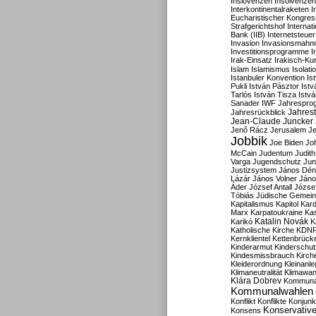
Inslovenzen
Insolvenzen
Interkontinentalraketen
I
Eucharistischer Kongres
Strafgerichtshof
Internat
Bank (IIB)
Internetsteuer
Invasion
Invasionsmahn
Investitionsprogramme
I
Irak-Einsatz
Irakisch-Ku
Islam
Islamismus
Isolat
Istanbuler Konvention
Is
Pukli
István Pásztor
Ist
Tarlós
István Tisza
Istv
Sanader
IWF
Jahrespro
Jahres
Jahresrückblick
Jean-Claude Juncker
Jenő Rácz
Jerusalem
Je
Jobbik
Joe Biden
Jo
McCain
Judentum
Judith
Varga
Jugendschutz
Jun
Justizsystem
János Dén
Lázár
János Volner
Jáno
Áder
József Antall
József
Tóbiás
Jüdische Gemei
Kapitalismus
Kapitol
Kard
Marx
Karpatoukraine
Ka
Katalin Novák
Karikó
K
Katholische Kirche
KDN
Kernklientel
Kettenbrück
Kinderarmut
Kinderschu
Kindesmissbrauch
Kirch
Kleiderordnung
Kleinanle
Klimaneutralität
Klimawan
Klára Dobrev
Kommunal
Kommunalwahlen
Konflikt
Konflikte
Konjunk
Konservativ
Konsens