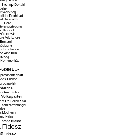
erung
Diäten
 Trump
Donald
pelte
er Weltkrieg
flicht
Dschihad
el
Dublin-III-
E-Card
derungsdebatte
zelhandel
Előd Novák
dre Ady
Endre
England
hädigung
il
Ergebnisse
n Alba Iulia
ltkrieg
 Homogenität
EU-
-Gipfel
präsidentschaft
onds
Europa
uropapolitik
päische
r Gerichtshof
Volkspartei
ent
Ex-Porno-Star
Fachkräftemangel
eise
a Mogherini
enc Falus
Ferenc Krausz
Fidesz
o
ng
Fidesz-