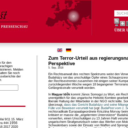
ÜBER 
Zum Terror-Urteil aus regierungsn
h für den
Perspektive
prachigen
5. Sep. 2016
istrieren. Melden
alten Sie noch
Ein Rechtsanwalt des rechten Spektrums weist den Vorw
sseberichte der
Budaházy sei das unschuldige Opfer eines Schauprozess
e.
der Rechtsextremist zusammen mit einigen seiner Kumpa
zurückliegenden Woche wegen 18 begangener Terroransc
Gefängnisstrafe verurteilt worden.
In
Magyar Idők
kommt János Somogyi zu Wort, ein Recht
unentgeltlich für das ungarische Helsinki Komitee gearbeite
liberale Haltung der Mitarbeiter in der NGO nicht teilte. S
überzeugt,
dass das Gericht Budaházy und seine Mitange
Fülle von Beweisen verurteilt hat
(
vgl.
BudaPost vom 1. S
rechtsradikale Europaabgeordnete Krisztina Morvay be
kritisiert er massiv die „angelernten Unterstützer“ Budah
vorwerfen, einen Unschuldigen zu 13 Jahren Haft verurtei
Mai
9/11
15. März
ungarischem Strafgesetzbuch seien das Werfen von Molo
1956
ra
444
Schwulenbars sowie der Einsatz von Waffen und Sprengst
16
2017
2020