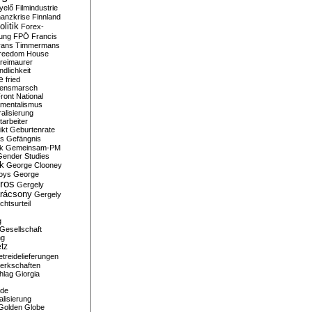
yelő
Filmindustrie
nanzkrise
Finnland
olitik
Forex-
ung
FPÖ
Francis
rans Timmermans
reedom House
reimaurer
dlichkeit
e
fried
densmarsch
ront National
mentalismus
alisierung
arbeiter
ikt
Geburtenrate
rs
Gefängnis
ik
Gemeinsam-PM
Gender Studies
ik
George Clooney
oys
George
ros
Gergely
arácsony
Gergely
chtsurteil
g
Gesellschaft
ng
tz
treidelieferungen
erkschaften
hlag
Giorgia
rde
alisierung
Golden Globe