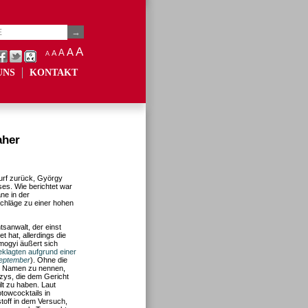
A
A
A
A
A
UNS
KONTAKT
aher
urf zurück, György
es. Wie berichtet war
ne in der
hläge zu einer hohen
sanwalt, der einst
t hat, allerdings die
omogyi äußert sich
klagten aufgrund einer
eptember
). Ohne die
im Namen zu nennen,
ázys, die dem Gericht
lt zu haben. Laut
towcocktails in
off in dem Versuch,