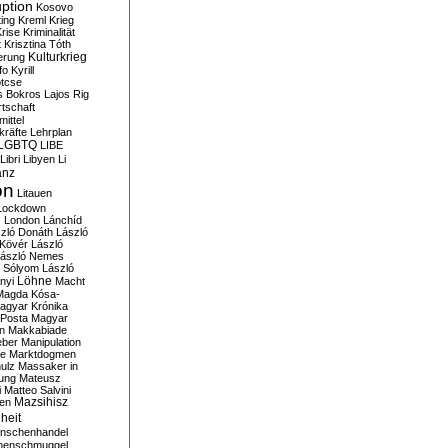
ption
Kosovo
ting
Kreml
Krieg
rise
Kriminalität
t
Krisztina Tóth
Kulturkrieg
erung
fo
Kyrill
tcse
s Bokros
Lajos Rig
tschaft
ittel
kräfte
Lehrplan
LGBTQ
LIBE
Libri
Libyen
Li
anz
on
Litauen
Lockdown
s
London
Lánchíd
zló Donáth
László
 Kövér
László
ászló Nemes
ó Sólyom
László
Löhne
nyi
Macht
Magda Kósa-
agyar Krónika
Posta
Magyar
n
Makkabiade
eber
Manipulation
te
Marktdogmen
ulz
Massaker in
ung
Mateusz
i
Matteo Salvini
en
Mazsihisz
heit
nschenhandel
henschmuggel