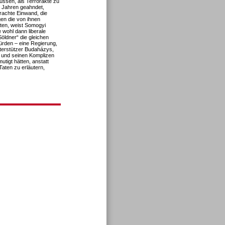
ussen, als Terrorakte zu
0 Jahren geahndet,
brachte Einwand, die
gen die von ihnen
tten, weist Somogyi
e wohl dann liberale
öldner“ die gleichen
ürden – eine Regierung,
Unterstützer Budaházys,
m und seinen Komplizen
utigt hätten, anstatt
Taten zu erläutern,