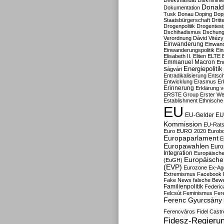
Direktmandat
Diskrimini
Donald
Dokumentation
Tusk
Donau
Doping
Dop
Staatsbürgerschaft
Dritt
Drogenpolitik
Drogentestp
Dschihadismus
Dschung
Verordnung
Dávid Vitézy
Einwanderung
Einwan
Einwanderungspolitik
Ein
Elisabeth II.
Eliten
ELTE
Emmanuel Macron
En
Energiepolitik
Ságvári
Entradikalisierung
Entsc
Entwicklung
Erasmus
Erb
Erinnerung
Erklärung vo
ERSTE Group
Erster We
Establishment
Ethnische
EU
EU-Gelder
EU
Kommission
EU-Rats
Euro
EURO 2020
Eurob
Europaparlament
E
Europawahlen
Euro
Integration
Europäische
Europäische 
(EuGH)
(EVP)
Eurozone
Ex-Ag
Extremismus
Facebook
Fake News
falsche Bew
Familienpolitik
Federic
Felcsút
Feminismus
Fer
Ferenc Gyurcsány
Ferencváros
Fidel Castr
Fidesz-Regieru