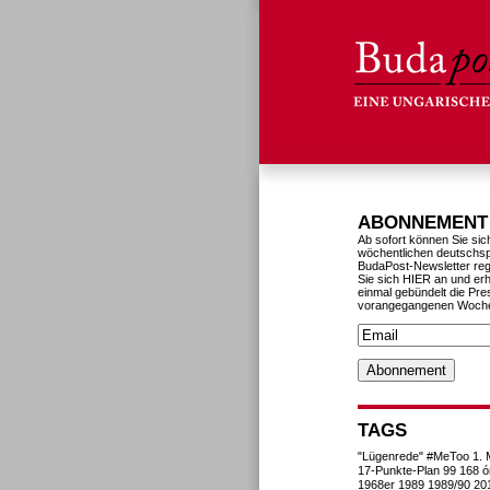
ABONNEMENT
Ab sofort können Sie sic
wöchentlichen deutschs
BudaPost-Newsletter reg
Sie sich HIER an und erh
einmal gebündelt die Pre
vorangegangenen Woch
TAGS
"Lügenrede"
#MeToo
1. 
17-Punkte-Plan
99
168 ó
1968er
1989
1989/90
20