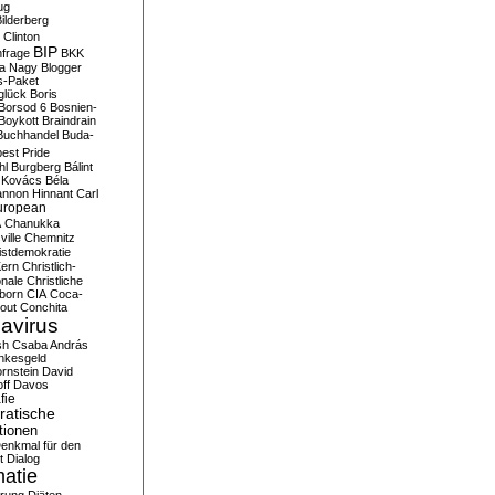
ug
ilderberg
l Clinton
BIP
frage
BKK
ka Nagy
Blogger
s-Paket
glück
Boris
Borsod 6
Bosnien-
Boykott
Braindrain
Buchhandel
Buda-
est Pride
hl
Burgberg
Bálint
 Kovács
Béla
nnon Hinnant
Carl
uropean
A
Chanukka
ville
Chemnitz
istdemokratie
Kern
Christlich-
onale
Christliche
born
CIA
Coca-
out
Conchita
avirus
sh
Csaba András
nkesgeld
rnstein
David
ff
Davos
fie
atische
tionen
enkmal für den
t
Dialog
atie