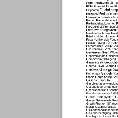
Sommeruniversität
Fig
FINA
Financial Times
Fi
Flüchtlingsp
Flughafen
Forint
Prozesse
Forsch
Fukuyama
Frankreich
F
Frauen
Frauendebatte
F
Freihandelsabkommen
F
Freizügigkeit
Fremdenfein
Fremdwährungskredit
Friedenskonferenz
Frie
Friedrich Merz
Frontex
F
Fudan-Universität
Funda
Fusion
Fußball
Fót
Föder
Fördergelder
Gallup
Gast
Gastronomie
Gaza-Konfl
Gedenken
Geert Wilde
Geheimdienste
Geldpolit
Gemeinsam 2014
gend
Geopolit
Generalstreik
George Floyd
George Fl
George So
Gershwin
Gergely K
Homonnay
Pröhle
Gergő Sáling
Geri
Geschichtspolitik
Geschlechtsumwandlun
Geschäftsverbindungen
Gesellschaftliche Spaltu
Gese
Gesellschaftskrise
Gesundheitssystem
Ge
Gewalt
Gewaltserie
Gew
Ghaith Pharaon
Giftansc
Meloni
Glaubwürdigkeit
Gleichbehandlungsbehö
Gleichberechtigung
Glob
Gläubiger
Goldener Bär