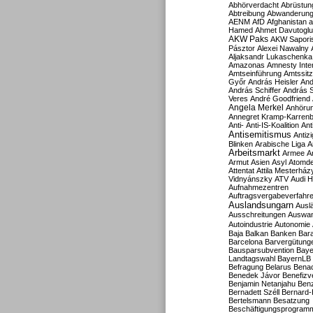
Abhörverdacht
Abrüstun
Abtreibung
Abwanderun
AENM
AfD
Afghanistan
a
Hamed
Ahmet Davutoglu
AKW Paks
AKW Sapori
Pásztor
Alexei Nawalny
Aljaksandr Lukaschenka
Amazonas
Amnesty Inter
Amtseinführung
Amtssitz
Győr
András Heisler
And
András Schiffer
András S
Veres
André Goodfriend
Angela Merkel
Anhöru
Annegret Kramp-Karren
Anti-
Anti-IS-Koalition
Ant
Antisemitismus
Antiz
Blinken
Arabische Liga
A
Arbeitsmarkt
Armee
A
Armut
Asien
Asyl
Atomde
Attentat
Attila Mesterház
Vidnyánszky
ATV
Audi H
Aufnahmezentren
Auftragsvergabeverfahr
Auslandsungarn
Ausl
Ausschreitungen
Auswa
Autoindustrie
Autonomie
Baja
Balkan
Banken
Bar
Barcelona
Barvergütung
Bausparsubvention
Baye
Landtagswahl
BayernLB
Befragung
Belarus
Benac
Benedek Jávor
Benefizv
Benjamin Netanjahu
Benz
Bernadett Széll
Bernard-
Bertelsmann
Besatzung
Beschäftigungsprogram