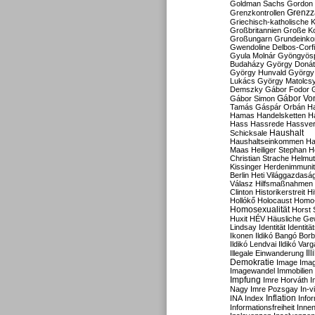
Goldman Sachs
Gordon 
Grenzz
Grenzkontrollen
Griechisch-katholische K
Großbritannien
Große Koa
Großungarn
Grundeink
Gwendoline Delbos-Corfi
Gyula Molnár
Gyöngyös
Budaházy
György Doná
György Hunvald
György
Lukács
György Matolcs
Demszky
Gábor Fodor
Gábor Vo
Gábor Simon
Tamás
Gáspár Orbán
Ha
Hamas
Handelsketten
H
Hass
Hassrede
Hassver
Haushalt
Schicksale
Haushaltseinkommen
Ha
Maas
Heiliger Stephan
H
Christian Strache
Helmut
Kissinger
Herdenimmunit
Berlin
Heti Világgazdasá
Válasz
Hilfsmaßnahmen
Clinton
Historikerstreit
Hi
Hollókő
Holocaust
Homo
Homosexualität
Horst 
Huxit
HÉV
Häusliche Ge
Lindsay
Identität
Identität
Ikonen
Ildikó Bangó Borb
Ildikó Lendvai
Ildikó Varg
Il
Illegale Einwanderung
Demokratie
Image
Ima
Imagewandel
Immobilien
Impfung
Imre Horváth
I
Nagy
Imre Pozsgay
In-v
Inflation
INA
Index
Info
Informationsfreiheit
Innen