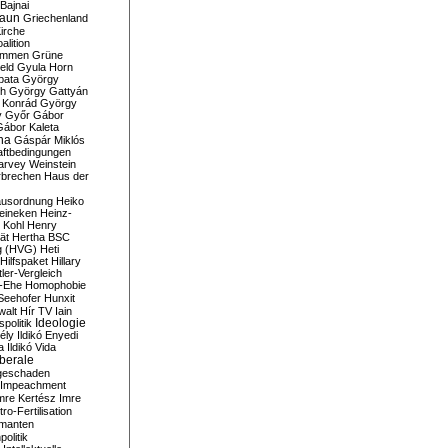
Bajnai
aun
Griechenland
irche
lition
ommen
Grüne
eld
Gyula Horn
pata
György
th
György Gattyán
 Konrád
György
y
Győr
Gábor
Gábor Kaleta
na
Gáspár Miklós
ftbedingungen
arvey Weinstein
brechen
Haus der
usordnung
Heiko
eineken
Heinz-
 Kohl
Henry
ät
Hertha BSC
g (HVG)
Heti
Hilfspaket
Hillary
tler-Vergleich
-Ehe
Homophobie
Seehofer
Hunxit
walt
Hír TV
Iain
spolitik
Ideologie
ély
Ildikó Enyedi
a
Ildikó Vida
liberale
geschaden
Impeachment
mre Kertész
Imre
itro-Fertilisation
rmanten
politik