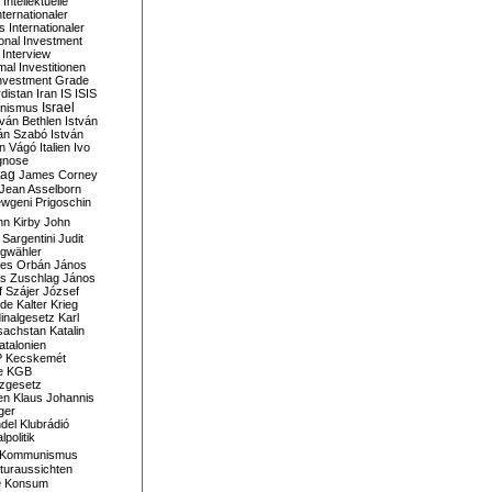
Intellektuelle
nternationaler
s
Internationaler
ional Investment
Interview
mal
Investitionen
nvestment Grade
rdistan
Iran
IS
ISIS
Israel
ionismus
tván Bethlen
István
ván Szabó
István
án Vágó
Italien
Ivo
gnose
tag
James Corney
Jean Asselborn
wgeni Prigoschin
hn Kirby
John
 Sargentini
Judit
gwähler
es Orbán
János
s Zuschlag
János
 Szájer
József
nde
Kalter Krieg
inalgesetz
Karl
sachstan
Katalin
atalonien
P
Kecskemét
e
KGB
tzgesetz
en
Klaus Johannis
ger
del
Klubrádió
politik
Kommunismus
turaussichten
e
Konsum