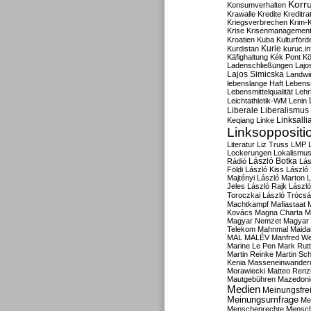
Korru
Konsumverhalten
Krawalle
Kredite
Kreditra
Kriegsverbrechen
Krim-K
Krise
Krisenmanagemen
Kroatien
Kuba
Kulturförd
Kurdistan
Kurie
kuruc.in
Käfighaltung
Kék Pont
Kö
Ladenschließungen
Lajo
Lajos Simicska
Landwir
lebenslange Haft
Lebensm
Lebensmittelqualität
Lehr
Leichtathletik-WM
Lenin
Liberale
Liberalismus
Linksalli
Keqiang
Linke
Linksoppositi
Literatur
Liz Truss
LMP
Lockerungen
Lokalismu
Rádió
László Botka
Lás
Földi
László Kiss
László
Majtényi
László Marton
L
Jeles
László Rajk
Lászl
Toroczkai
László Trócsá
Machtkampf
Mafiastaat
Kovács
Magna Charta
M
Magyar Nemzet
Magyar 
Telekom
Mahnmal
Maida
MAL
MALÉV
Manfred W
Marine Le Pen
Mark Rut
Martin Reinke
Martin Sch
Kenia
Masseneinwander
Morawiecki
Matteo Renz
Mautgebühren
Mazedoni
Medien
Meinungsfrei
Meinungsumfrage
Me
Menschenrechte
Mensc