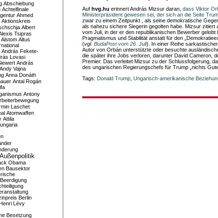
g
Abschiebung
Auf
hvg.hu
erinnert András Mizsur daran,
dass Viktor Or
g
Achtelfinale
Ministerpräsident gewesen sei, der sich an die Seite Trum
gentur
Ahmed
zwar zu einem Zeitpunkt , als seine demokratische Gegenk
Aktionskreis
als nahezu sichere Siegerin gegolten habe. Mizsur zitier
schschja
Albert
vom Juli, in der er den republikanischen Bewerber gelobt ha
Alexis Tsipras
Pragmatismus und Stabilität anstatt für den „Demokratie
Alstom
Altus
(
vgl.
BudaPost vom 26. Juli
). In einer Reihe sarkastisch
national
Autor von Orbán unterstützte oder besuchte ausländische
András Fekete-
die später ihre Jobs verloren, darunter David Cameron, d
rás Lovasi
Premier. Das verleitet Mizsur zu der Schlussfolgerung, d
iewert
András
des ungarischen Regierungschefs für Trump „nichts Gute
Andy Vajna
ng
Anna Donáth
Tags:
Donald Trump
,
Ungarisch-amerikanische Beziehu
bauer
Antal Rogán
ifa
iganismus
Antony
rbeiterbewegung
rmin Laschet
al
Atomwaffen
y
Attila
ungaria
en
änder
nderung
Außenpolitik
ack Obama
en
Bausektor
rische
Beerdigung
hteiligung
eranstaltung
inpreis
Berlin
Henri Lévy
me
Besetzung