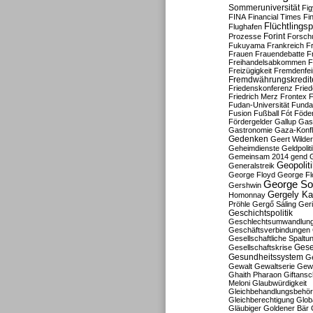
Sommeruniversität
Fig
FINA
Financial Times
Fi
Flüchtlingsp
Flughafen
Forint
Prozesse
Forsch
Fukuyama
Frankreich
F
Frauen
Frauendebatte
F
Freihandelsabkommen
F
Freizügigkeit
Fremdenfein
Fremdwährungskredit
Friedenskonferenz
Frie
Friedrich Merz
Frontex
F
Fudan-Universität
Funda
Fusion
Fußball
Fót
Föder
Fördergelder
Gallup
Gast
Gastronomie
Gaza-Konfl
Gedenken
Geert Wilde
Geheimdienste
Geldpolit
Gemeinsam 2014
gend
Geopolit
Generalstreik
George Floyd
George Fl
George So
Gershwin
Gergely K
Homonnay
Pröhle
Gergő Sáling
Geri
Geschichtspolitik
Geschlechtsumwandlun
Geschäftsverbindungen
Gesellschaftliche Spaltu
Gese
Gesellschaftskrise
Gesundheitssystem
Ge
Gewalt
Gewaltserie
Gew
Ghaith Pharaon
Giftansc
Meloni
Glaubwürdigkeit
Gleichbehandlungsbehö
Gleichberechtigung
Glob
Gläubiger
Goldener Bär