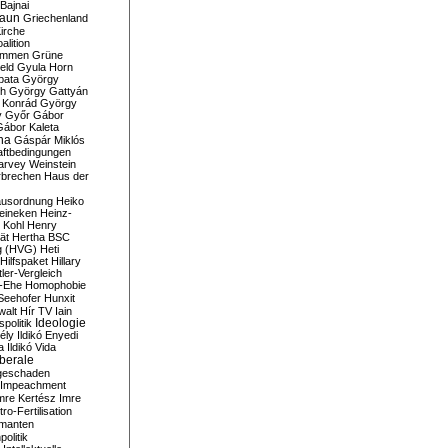
Bajnai
aun
Griechenland
irche
lition
ommen
Grüne
eld
Gyula Horn
pata
György
th
György Gattyán
 Konrád
György
y
Győr
Gábor
Gábor Kaleta
na
Gáspár Miklós
ftbedingungen
arvey Weinstein
brechen
Haus der
usordnung
Heiko
eineken
Heinz-
 Kohl
Henry
ät
Hertha BSC
g (HVG)
Heti
Hilfspaket
Hillary
tler-Vergleich
-Ehe
Homophobie
Seehofer
Hunxit
walt
Hír TV
Iain
spolitik
Ideologie
ély
Ildikó Enyedi
a
Ildikó Vida
liberale
geschaden
Impeachment
mre Kertész
Imre
itro-Fertilisation
rmanten
politik