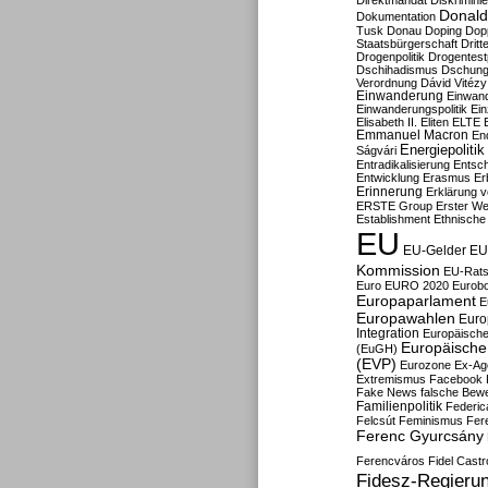
Direktmandat
Diskrimini
Donald
Dokumentation
Tusk
Donau
Doping
Dop
Staatsbürgerschaft
Dritt
Drogenpolitik
Drogentestp
Dschihadismus
Dschung
Verordnung
Dávid Vitézy
Einwanderung
Einwan
Einwanderungspolitik
Ein
Elisabeth II.
Eliten
ELTE
Emmanuel Macron
En
Energiepolitik
Ságvári
Entradikalisierung
Entsc
Entwicklung
Erasmus
Erb
Erinnerung
Erklärung vo
ERSTE Group
Erster We
Establishment
Ethnische
EU
EU-Gelder
EU
Kommission
EU-Rats
Euro
EURO 2020
Eurob
Europaparlament
E
Europawahlen
Euro
Integration
Europäische
Europäische 
(EuGH)
(EVP)
Eurozone
Ex-Ag
Extremismus
Facebook
Fake News
falsche Bew
Familienpolitik
Federic
Felcsút
Feminismus
Fer
Ferenc Gyurcsány
Ferencváros
Fidel Castr
Fidesz-Regieru