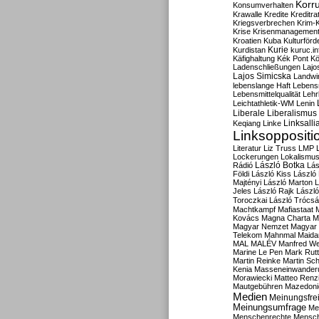
Korru
Konsumverhalten
Krawalle
Kredite
Kreditra
Kriegsverbrechen
Krim-K
Krise
Krisenmanagemen
Kroatien
Kuba
Kulturförd
Kurdistan
Kurie
kuruc.in
Käfighaltung
Kék Pont
Kö
Ladenschließungen
Lajo
Lajos Simicska
Landwir
lebenslange Haft
Lebensm
Lebensmittelqualität
Lehr
Leichtathletik-WM
Lenin
Liberale
Liberalismus
Linksalli
Keqiang
Linke
Linksoppositi
Literatur
Liz Truss
LMP
Lockerungen
Lokalismu
Rádió
László Botka
Lás
Földi
László Kiss
László
Majtényi
László Marton
L
Jeles
László Rajk
Lászl
Toroczkai
László Trócsá
Machtkampf
Mafiastaat
Kovács
Magna Charta
M
Magyar Nemzet
Magyar 
Telekom
Mahnmal
Maida
MAL
MALÉV
Manfred W
Marine Le Pen
Mark Rut
Martin Reinke
Martin Sch
Kenia
Masseneinwander
Morawiecki
Matteo Renz
Mautgebühren
Mazedoni
Medien
Meinungsfrei
Meinungsumfrage
Me
Menschenrechte
Mensc