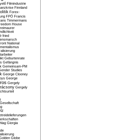
yelő
Filmindustrie
nanzkrise
Finnland
olitik
Forex-
ung
FPÖ
Francis
rans Timmermans
reedom House
reimaurer
dlichkeit
e
fried
densmarsch
ront National
mentalismus
alisierung
arbeiter
ikt
Geburtenrate
rs
Gefängnis
ik
Gemeinsam-PM
Gender Studies
ik
George Clooney
oys
George
ros
Gergely
arácsony
Gergely
chtsurteil
g
Gesellschaft
ng
tz
treidelieferungen
erkschaften
hlag
Giorgia
rde
alisierung
Golden Globe