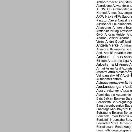
Abhörverdacht
Abrüstun
Abtreibung
Abwanderun
AENM
AfD
Afghanistan
a
Hamed
Ahmet Davutoglu
AKW Paks
AKW Sapori
Pásztor
Alexei Nawalny
Aljaksandr Lukaschenka
Amazonas
Amnesty Inter
Amtseinführung
Amtssitz
Győr
András Heisler
And
András Schiffer
András S
Veres
André Goodfriend
Angela Merkel
Anhöru
Annegret Kramp-Karren
Anti-
Anti-IS-Koalition
Ant
Antisemitismus
Antiz
Blinken
Arabische Liga
A
Arbeitsmarkt
Armee
A
Armut
Asien
Asyl
Atomde
Attentat
Attila Mesterház
Vidnyánszky
ATV
Audi H
Aufnahmezentren
Auftragsvergabeverfahr
Auslandsungarn
Ausl
Ausschreitungen
Auswa
Autoindustrie
Autonomie
Baja
Balkan
Banken
Bar
Barcelona
Barvergütung
Bausparsubvention
Baye
Landtagswahl
BayernLB
Befragung
Belarus
Benac
Benedek Jávor
Benefizv
Benjamin Netanjahu
Benz
Bernadett Széll
Bernard-
Bertelsmann
Besatzung
Beschäftigungsprogram