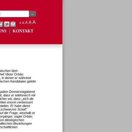
A
A
A
A
A
UNS
KONTAKT
zwischen dem
hef Viktor Orbán
, in denen er während
ischen Kandidaten gelobt
m späten Donnerstagabend
t, dass er telefonisch mit
her sei, dass „sich die
ahlen enorm verbessert
laden. Er habe diese
s „schwarzes Schaf“
uf die Frage, weshalb er
Vorgänger, sagte Orbán,
von ideologischen
olitischen Beziehungen
schaftlichen