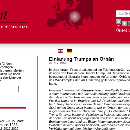
ÜBER 
Einladung Trumps an Orbán
h für den
26. Nov. 2016
prachigen
In einer ersten Pressereaktion auf ein Telefongespräch 
istrieren. Melden
designierten Präsidenten Donald Trump und Regierungsc
alten Sie noch
beleuchtet ein liberaler Kommentator Äußerungen Orbáns
sseberichte der
des Wahlkampfes den als Underdog geltenden republikan
e.
hatte.
In einem
Interview
mit
Világgazdaság
, veröffentlicht a
auf der Internetseite der Geschäftszeitung, teilte Orbán mi
dem designierten Präsidenten gesprochen habe, und er sic
Position Ungarns im Ergebnis der US-Präsidentschaftsw
hat“. Trump habe ihn zu einem Besuch Washingtons einge
Stadt schon länger nicht besucht, weil er, Orbán, dort al
angesehen worden sei. Daraufhin Trump: „Er ebenfalls.“ A
Trump für einen besseren Präsidenten halte als dessen 
der neue Präsident sei pragmatisch und lasse sich nicht 
Mai
9/11
15. März
Erwägungen beschränken. Bisher hätten Ideologien die p
1956
ra
444
zwischen beiden Ländern behindert, während sich die wirt
16
2017
2020
Verbindungen auf dem richtigen Weg befänden.