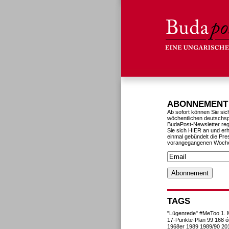
ABONNEMENT
Ab sofort können Sie sic
wöchentlichen deutschs
BudaPost-Newsletter reg
Sie sich HIER an und erh
einmal gebündelt die Pre
vorangegangenen Woch
TAGS
"Lügenrede"
#MeToo
1. 
17-Punkte-Plan
99
168 ó
1968er
1989
1989/90
20