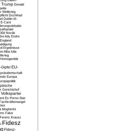
erung
Diäten
 Trump
Donald
pelte
er Weltkrieg
flicht
Dschihad
el
Dublin-III-
E-Card
derungsdebatte
zelhandel
Előd Novák
dre Ady
Endre
England
hädigung
il
Ergebnisse
n Alba Iulia
ltkrieg
 Homogenität
EU-
-Gipfel
präsidentschaft
onds
Europa
uropapolitik
päische
r Gerichtshof
Volkspartei
ent
Ex-Porno-Star
Fachkräftemangel
eise
a Mogherini
enc Falus
Ferenc Krausz
Fidesz
o
ng
Fidesz-