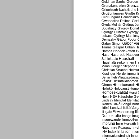
Goldman Sachs
Gordon 
Grenzz
Grenzkontrollen
Griechisch-katholische K
Großbritannien
Große Koa
Großungarn
Grundeink
Gwendoline Delbos-Corfi
Gyula Molnár
Gyöngyös
Budaházy
György Doná
György Hunvald
György
Lukács
György Matolcs
Demszky
Gábor Fodor
Gábor Vo
Gábor Simon
Tamás
Gáspár Orbán
Ha
Hamas
Handelsketten
H
Hass
Hassrede
Hassver
Haushalt
Schicksale
Haushaltseinkommen
Ha
Maas
Heiliger Stephan
H
Christian Strache
Helmut
Kissinger
Herdenimmunit
Berlin
Heti Világgazdasá
Válasz
Hilfsmaßnahmen
Clinton
Historikerstreit
Hi
Hollókő
Holocaust
Homo
Homosexualität
Horst 
Huxit
HÉV
Häusliche Ge
Lindsay
Identität
Identität
Ikonen
Ildikó Bangó Borb
Ildikó Lendvai
Ildikó Varg
Il
Illegale Einwanderung
Demokratie
Image
Ima
Imagewandel
Immobilien
Impfung
Imre Horváth
I
Nagy
Imre Pozsgay
In-v
Inflation
INA
Index
Info
Informationsfreiheit
Innen