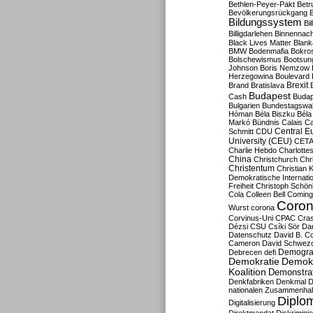
Bethlen-Peyer-Pakt
Betr
Bevölkerungsrückgang
B
Bildungssystem
Bil
Billigdarlehen
Binnennach
Black Lives Matter
Blan
BMW
Bodenmafia
Bokro
Bolschewismus
Bootsun
Johnson
Boris Nemzow
Herzegowina
Boulevard
Brexit
Brand
Bratislava
Budapest
Cash
Budap
Bulgarien
Bundestagswa
Hóman
Béla Biszku
Béla
Markó
Bündnis
Calais
Ca
Central E
Schmitt
CDU
University (CEU)
CET
Charlie Hebdo
Charlottes
China
Christchurch
Chr
Christentum
Christian 
Demokratische Internati
Freiheit
Christoph Schön
Cola
Colleen Bell
Coming
Coron
Wurst
corona
Corvinus-Uni
CPAC
Cra
Dézsi
CSU
Csíki Sör
Da
Datenschutz
David B. Co
Cameron
David Schwezo
Demogra
Debrecen
defi
Demokratie
Demokr
Koalition
Demonstra
Denkfabriken
Denkmal
D
nationalen Zusammenhal
Diplom
Digitalisierung