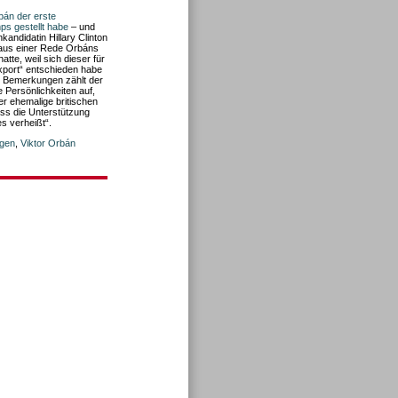
bán der erste
ps gestellt habe
– und
andidatin Hillary Clinton
t aus einer Rede Orbáns
tte, weil sich dieser für
export“ entschieden habe
er Bemerkungen zählt der
 Persönlichkeiten auf,
er ehemalige britischen
ass die Unterstützung
s verheißt“.
ngen
,
Viktor Orbán