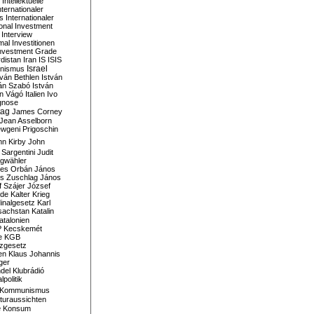
Intellektuelle
nternationaler
s
Internationaler
ional Investment
Interview
mal
Investitionen
nvestment Grade
rdistan
Iran
IS
ISIS
Israel
ionismus
tván Bethlen
István
ván Szabó
István
án Vágó
Italien
Ivo
gnose
tag
James Corney
Jean Asselborn
wgeni Prigoschin
hn Kirby
John
 Sargentini
Judit
gwähler
es Orbán
János
s Zuschlag
János
 Szájer
József
nde
Kalter Krieg
inalgesetz
Karl
sachstan
Katalin
atalonien
P
Kecskemét
e
KGB
tzgesetz
en
Klaus Johannis
ger
del
Klubrádió
politik
Kommunismus
turaussichten
e
Konsum