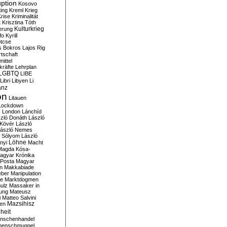
ption
Kosovo
ting
Kreml
Krieg
rise
Kriminalität
t
Krisztina Tóth
Kulturkrieg
erung
fo
Kyrill
tcse
s Bokros
Lajos Rig
tschaft
ittel
kräfte
Lehrplan
LGBTQ
LIBE
Libri
Libyen
Li
anz
on
Litauen
Lockdown
s
London
Lánchíd
zló Donáth
László
 Kövér
László
ászló Nemes
ó Sólyom
László
Löhne
nyi
Macht
Magda Kósa-
agyar Krónika
Posta
Magyar
n
Makkabiade
eber
Manipulation
te
Marktdogmen
ulz
Massaker in
ung
Mateusz
i
Matteo Salvini
en
Mazsihisz
heit
nschenhandel
henschmuggel