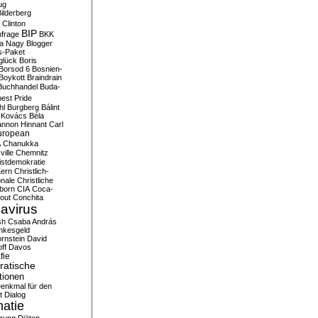
ug
ilderberg
l Clinton
BIP
frage
BKK
ka Nagy
Blogger
s-Paket
glück
Boris
Borsod 6
Bosnien-
Boykott
Braindrain
Buchhandel
Buda-
est Pride
hl
Burgberg
Bálint
 Kovács
Béla
nnon Hinnant
Carl
uropean
A
Chanukka
ville
Chemnitz
istdemokratie
Kern
Christlich-
onale
Christliche
born
CIA
Coca-
out
Conchita
avirus
sh
Csaba András
nkesgeld
rnstein
David
ff
Davos
fie
atische
tionen
enkmal für den
t
Dialog
atie