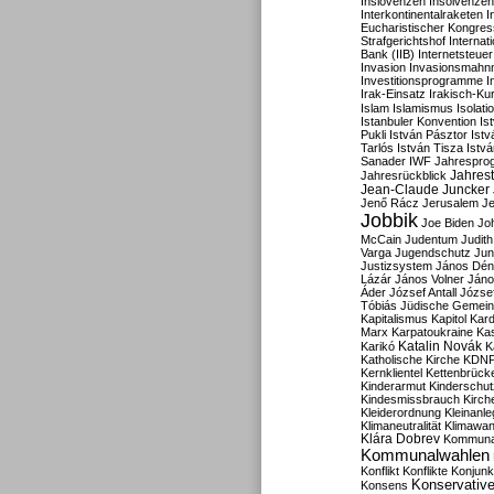
Inslovenzen
Insolvenzen
Interkontinentalraketen
I
Eucharistischer Kongres
Strafgerichtshof
Internat
Bank (IIB)
Internetsteuer
Invasion
Invasionsmahn
Investitionsprogramme
I
Irak-Einsatz
Irakisch-Ku
Islam
Islamismus
Isolat
Istanbuler Konvention
Is
Pukli
István Pásztor
Ist
Tarlós
István Tisza
Istv
Sanader
IWF
Jahrespro
Jahres
Jahresrückblick
Jean-Claude Juncker
Jenő Rácz
Jerusalem
Je
Jobbik
Joe Biden
Jo
McCain
Judentum
Judith
Varga
Jugendschutz
Jun
Justizsystem
János Dén
Lázár
János Volner
Jáno
Áder
József Antall
József
Tóbiás
Jüdische Gemei
Kapitalismus
Kapitol
Kard
Marx
Karpatoukraine
Ka
Katalin Novák
Karikó
K
Katholische Kirche
KDN
Kernklientel
Kettenbrück
Kinderarmut
Kinderschu
Kindesmissbrauch
Kirch
Kleiderordnung
Kleinanle
Klimaneutralität
Klimawan
Klára Dobrev
Kommunal
Kommunalwahlen
Konflikt
Konflikte
Konjunk
Konservativ
Konsens