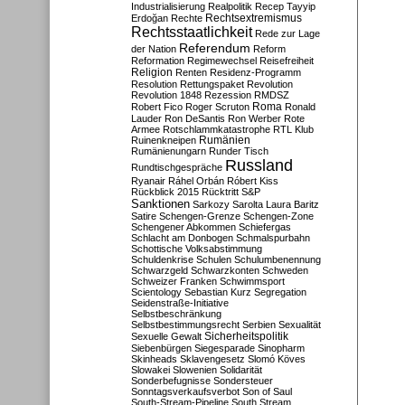
Industrialisierung
Realpolitik
Recep Tayyip
Rechtsextremismus
Erdoğan
Rechte
Rechtsstaatlichkeit
Rede zur Lage
Referendum
der Nation
Reform
Reformation
Regimewechsel
Reisefreiheit
Religion
Renten
Residenz-Programm
Resolution
Rettungspaket
Revolution
Revolution 1848
Rezession
RMDSZ
Roma
Robert Fico
Roger Scruton
Ronald
Lauder
Ron DeSantis
Ron Werber
Rote
Armee
Rotschlammkatastrophe
RTL Klub
Ruinenkneipen
Rumänien
Rumänienungarn
Runder Tisch
Russland
Rundtischgespräche
Ryanair
Ráhel Orbán
Róbert Kiss
Rückblick 2015
Rücktritt
S&P
Sanktionen
Sarkozy
Sarolta Laura Baritz
Satire
Schengen-Grenze
Schengen-Zone
Schengener Abkommen
Schiefergas
Schlacht am Donbogen
Schmalspurbahn
Schottische Volksabstimmung
Schuldenkrise
Schulen
Schulumbenennung
Schwarzgeld
Schwarzkonten
Schweden
Schweizer Franken
Schwimmsport
Scientology
Sebastian Kurz
Segregation
Seidenstraße-Initiative
Selbstbeschränkung
Selbstbestimmungsrecht
Serbien
Sexualität
Sicherheitspolitik
Sexuelle Gewalt
Siebenbürgen
Siegesparade
Sinopharm
Skinheads
Sklavengesetz
Slomó Köves
Slowakei
Slowenien
Solidarität
Sonderbefugnisse
Sondersteuer
Sonntagsverkaufsverbot
Son of Saul
South-Stream-Pipeline
South Stream