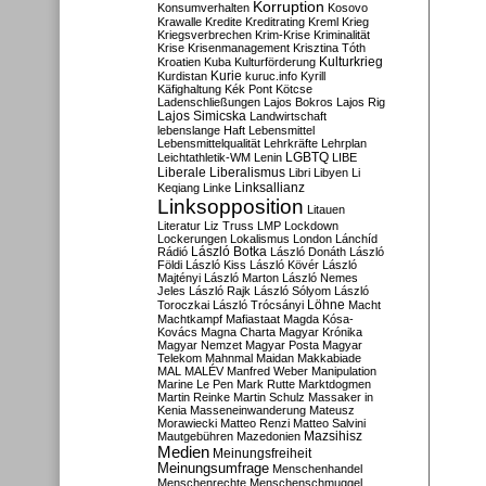
Korruption
Konsumverhalten
Kosovo
Krawalle
Kredite
Kreditrating
Kreml
Krieg
Kriegsverbrechen
Krim-Krise
Kriminalität
Krise
Krisenmanagement
Krisztina Tóth
Kulturkrieg
Kroatien
Kuba
Kulturförderung
Kurdistan
Kurie
kuruc.info
Kyrill
Käfighaltung
Kék Pont
Kötcse
Ladenschließungen
Lajos Bokros
Lajos Rig
Lajos Simicska
Landwirtschaft
lebenslange Haft
Lebensmittel
Lebensmittelqualität
Lehrkräfte
Lehrplan
LGBTQ
Leichtathletik-WM
Lenin
LIBE
Liberale
Liberalismus
Libri
Libyen
Li
Linksallianz
Keqiang
Linke
Linksopposition
Litauen
Literatur
Liz Truss
LMP
Lockdown
Lockerungen
Lokalismus
London
Lánchíd
Rádió
László Botka
László Donáth
László
Földi
László Kiss
László Kövér
László
Majtényi
László Marton
László Nemes
Jeles
László Rajk
László Sólyom
László
Löhne
Toroczkai
László Trócsányi
Macht
Machtkampf
Mafiastaat
Magda Kósa-
Kovács
Magna Charta
Magyar Krónika
Magyar Nemzet
Magyar Posta
Magyar
Telekom
Mahnmal
Maidan
Makkabiade
MAL
MALÉV
Manfred Weber
Manipulation
Marine Le Pen
Mark Rutte
Marktdogmen
Martin Reinke
Martin Schulz
Massaker in
Kenia
Masseneinwanderung
Mateusz
Morawiecki
Matteo Renzi
Matteo Salvini
Mautgebühren
Mazedonien
Mazsihisz
Medien
Meinungsfreiheit
Meinungsumfrage
Menschenhandel
Menschenrechte
Menschenschmuggel