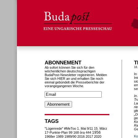
ABONNEMENT
T
Ab sofort können Sie sich für den
18
wöchentlichen deutschsprachigen
In
BudaPost-Newsletter registrieren. Melden
In
Sie sich HIER an und erhalten Sie noch
si
einmal gebündelt die Presseberichte der
em
vorangegangenen Woche.
se
In
Tr
La
ri
gl
„D
ge
TAGS
Ko
Ra
"Lügenrede"
#MeToo
1. Mai
9/11
15. März
Ge
1956
17-Punkte-Plan
99
168 óra
444
Ko
1968er
1989
1989/90
2016
2017
2020