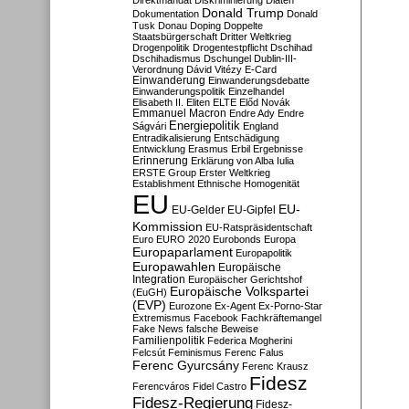
Direktmandat
Diskriminierung
Diäten
Donald Trump
Dokumentation
Donald
Tusk
Donau
Doping
Doppelte
Staatsbürgerschaft
Dritter Weltkrieg
Drogenpolitik
Drogentestpflicht
Dschihad
Dschihadismus
Dschungel
Dublin-III-
Verordnung
Dávid Vitézy
E-Card
Einwanderung
Einwanderungsdebatte
Einwanderungspolitik
Einzelhandel
Elisabeth II.
Eliten
ELTE
Előd Novák
Emmanuel Macron
Endre Ady
Endre
Energiepolitik
Ságvári
England
Entradikalisierung
Entschädigung
Entwicklung
Erasmus
Erbil
Ergebnisse
Erinnerung
Erklärung von Alba Iulia
ERSTE Group
Erster Weltkrieg
Establishment
Ethnische Homogenität
EU
EU-
EU-Gelder
EU-Gipfel
Kommission
EU-Ratspräsidentschaft
Euro
EURO 2020
Eurobonds
Europa
Europaparlament
Europapolitik
Europawahlen
Europäische
Integration
Europäischer Gerichtshof
Europäische Volkspartei
(EuGH)
(EVP)
Eurozone
Ex-Agent
Ex-Porno-Star
Extremismus
Facebook
Fachkräftemangel
Fake News
falsche Beweise
Familienpolitik
Federica Mogherini
Felcsút
Feminismus
Ferenc Falus
Ferenc Gyurcsány
Ferenc Krausz
Fidesz
Ferencváros
Fidel Castro
Fidesz-Regierung
Fidesz-