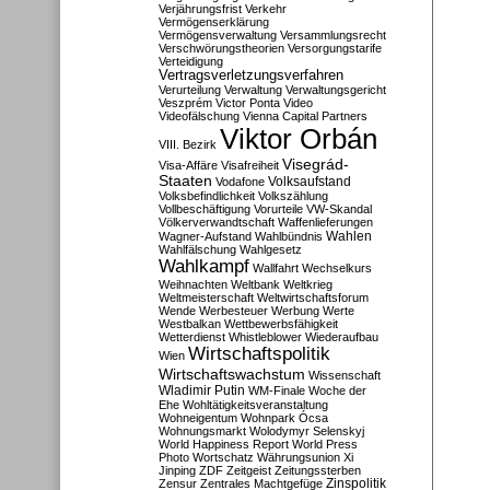
Verjährungsfrist
Verkehr
Vermögenserklärung
Vermögensverwaltung
Versammlungsrecht
Verschwörungstheorien
Versorgungstarife
Verteidigung
Vertragsverletzungsverfahren
Verurteilung
Verwaltung
Verwaltungsgericht
Veszprém
Victor Ponta
Video
Videofälschung
Vienna Capital Partners
Viktor Orbán
VIII. Bezirk
Visegrád-
Visa-Affäre
Visafreiheit
Staaten
Vodafone
Volksaufstand
Volksbefindlichkeit
Volkszählung
Vollbeschäftigung
Vorurteile
VW-Skandal
Völkerverwandtschaft
Waffenlieferungen
Wahlen
Wagner-Aufstand
Wahlbündnis
Wahlfälschung
Wahlgesetz
Wahlkampf
Wallfahrt
Wechselkurs
Weihnachten
Weltbank
Weltkrieg
Weltmeisterschaft
Weltwirtschaftsforum
Wende
Werbesteuer
Werbung
Werte
Westbalkan
Wettbewerbsfähigkeit
Wetterdienst
Whistleblower
Wiederaufbau
Wirtschaftspolitik
Wien
Wirtschaftswachstum
Wissenschaft
Wladimir Putin
WM-Finale
Woche der
Ehe
Wohltätigkeitsveranstaltung
Wohneigentum
Wohnpark Ócsa
Wohnungsmarkt
Wolodymyr Selenskyj
World Happiness Report
World Press
Photo
Wortschatz
Währungsunion
Xi
Jinping
ZDF
Zeitgeist
Zeitungssterben
Zensur
Zentrales Machtgefüge
Zinspolitik