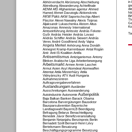
in
Abhörverdacht
Abrüstung
Abschiebung
ga
Abtreibung
Abwanderung
Achtelfinale
di
AENM
AfD
Afghanistan
agentur
Ahmed
hä
Hamed
Ahmet Davutoglu
Aktionskreis
Bi
AKW Paks
AKW Saporischschja
Albert
Th
Pásztor
Alexei Nawalny
Alexis Tsipras
Ge
Aljaksandr Lukaschenka
Alstom
Altus
Ko
Amazonas
Amnesty International
Amtseinführung
Amtssitz
András Fekete-
Ta
Győr
András Heisler
András Lovasi
András Schiffer
András Siewert
András
Veres
André Goodfriend
Andy Vajna
Angela Merkel
Anhörung
Anna Donáth
Annegret Kramp-Karrenbauer
Antal Rogán
Anti-
Anti-IS-Koalition
Antifa
Antisemitismus
Antiziganismus
Antony
Blinken
Arabische Liga
Arbeiterbewegung
Arbeitsmarkt
Armee
Armin Laschet
Armut
Asien
Asyl
Atomdeal
Atomwaffen
Attentat
Attila Mesterházy
Attila
Vidnyánszky
ATV
Audi Hungaria
Aufnahmezentren
Auftragsvergabeverfahren
Auslandsungarn
Ausländer
Ausschreitungen
Auswanderung
Außenpolitik
Autoindustrie
Autonomie
Baja
Balkan
Banken
Barack Obama
Barcelona
Barvergütungen
Bausektor
Bausparsubvention
Bayerische
Landtagswahl
BayernLB
Beerdigung
Befragung
Belarus
Benachteiligung
Benedek Jávor
Benefizveranstaltung
Benjamin Netanjahu
Benzinpreis
Berlin
Bernadett Széll
Bernard-Henri Lévy
Bertelsmann
Besatzung
Beschäftigungsprogramme
Besetzung