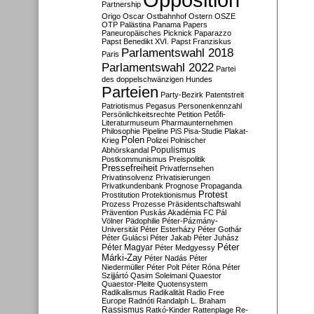
Partnership
Origo
Oscar
Ostbahnhof
Ostern
OSZE
OTP
Palästina
Panama Papers
Paneuropäisches Picknick
Paparazzo
Papst Benedikt XVI.
Papst Franziskus
Parlamentswahl 2018
Paris
Parlamentswahl 2022
Partei
des doppelschwänzigen Hundes
Parteien
Party-Bezirk
Patentstreit
Patriotismus
Pegasus
Personenkennzahl
Persönlichkeitsrechte
Petition
Petőfi-
Literaturmuseum
Pharmaunternehmen
Philosophie
Pipeline
PiS
Pisa-Studie
Plakat-
Polen
Krieg
Polizei
Polnischer
Populismus
Abhörskandal
Postkommunismus
Preispolitik
Pressefreiheit
Privatfernsehen
Privatinsolvenz
Privatisierungen
Privatkundenbank
Prognose
Propaganda
Protest
Prostitution
Protektionismus
Prozess
Prozesse
Präsidentschaftswahl
Prävention
Puskás Akadémia FC
Pál
Völner
Pädophilie
Péter-Pázmány-
Universität
Péter Esterházy
Péter Gothár
Péter Gulácsi
Péter Jakab
Péter Juhász
Péter
Péter Magyar
Péter Medgyessy
Márki-Zay
Péter Nadás
Péter
Niedermüller
Péter Polt
Péter Róna
Péter
Szijjártó
Qasim Soleimani
Quaestor
Quaestor-Pleite
Quotensystem
Radikalismus
Radikalität
Radio Free
Europe
Radnóti
Randalph L. Braham
Rassismus
Ratkó-Kinder
Rattenplage
Re-