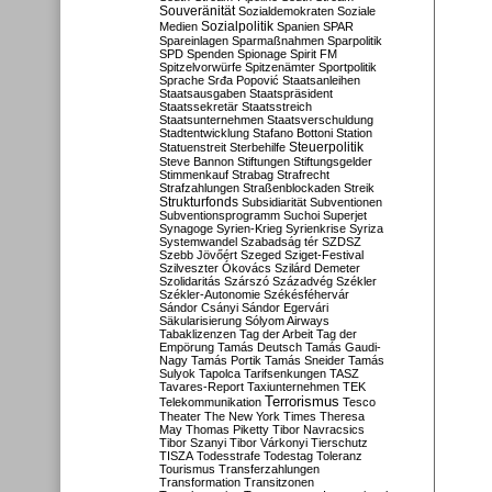
Souveränität
Sozialdemokraten
Soziale
Sozialpolitik
Medien
Spanien
SPAR
Spareinlagen
Sparmaßnahmen
Sparpolitik
SPD
Spenden
Spionage
Spirit FM
Spitzelvorwürfe
Spitzenämter
Sportpolitik
Sprache
Srđa Popović
Staatsanleihen
Staatsausgaben
Staatspräsident
Staatssekretär
Staatsstreich
Staatsunternehmen
Staatsverschuldung
Stadtentwicklung
Stafano Bottoni
Station
Steuerpolitik
Statuenstreit
Sterbehilfe
Steve Bannon
Stiftungen
Stiftungsgelder
Stimmenkauf
Strabag
Strafrecht
Strafzahlungen
Straßenblockaden
Streik
Strukturfonds
Subsidiarität
Subventionen
Subventionsprogramm
Suchoi Superjet
Synagoge
Syrien-Krieg
Syrienkrise
Syriza
Systemwandel
Szabadság tér
SZDSZ
Szebb Jövőért
Szeged
Sziget-Festival
Szilveszter Ókovács
Szilárd Demeter
Szolidaritás
Szárszó
Századvég
Székler
Székler-Autonomie
Székésféhervár
Sándor Csányi
Sándor Egervári
Säkularisierung
Sólyom Airways
Tabaklizenzen
Tag der Arbeit
Tag der
Empörung
Tamás Deutsch
Tamás Gaudi-
Nagy
Tamás Portik
Tamás Sneider
Tamás
Sulyok
Tapolca
Tarifsenkungen
TASZ
Tavares-Report
Taxiunternehmen
TEK
Terrorismus
Telekommunikation
Tesco
Theater
The New York Times
Theresa
May
Thomas Piketty
Tibor Navracsics
Tibor Szanyi
Tibor Várkonyi
Tierschutz
TISZA
Todesstrafe
Todestag
Toleranz
Tourismus
Transferzahlungen
Transformation
Transitzonen