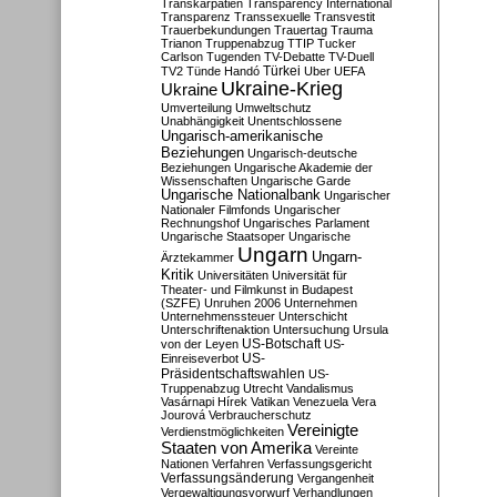
Transkarpatien
Transparency International
Transparenz
Transsexuelle
Transvestit
Trauerbekundungen
Trauertag
Trauma
Trianon
Truppenabzug
TTIP
Tucker
Carlson
Tugenden
TV-Debatte
TV-Duell
Türkei
TV2
Tünde Handó
Uber
UEFA
Ukraine-Krieg
Ukraine
Umverteilung
Umweltschutz
Unabhängigkeit
Unentschlossene
Ungarisch-amerikanische
Beziehungen
Ungarisch-deutsche
Beziehungen
Ungarische Akademie der
Wissenschaften
Ungarische Garde
Ungarische Nationalbank
Ungarischer
Nationaler Filmfonds
Ungarischer
Rechnungshof
Ungarisches Parlament
Ungarische Staatsoper
Ungarische
Ungarn
Ungarn-
Ärztekammer
Kritik
Universitäten
Universität für
Theater- und Filmkunst in Budapest
(SZFE)
Unruhen 2006
Unternehmen
Unternehmenssteuer
Unterschicht
Unterschriftenaktion
Untersuchung
Ursula
US-Botschaft
von der Leyen
US-
US-
Einreiseverbot
Präsidentschaftswahlen
US-
Truppenabzug
Utrecht
Vandalismus
Vasárnapi Hírek
Vatikan
Venezuela
Vera
Jourová
Verbraucherschutz
Vereinigte
Verdienstmöglichkeiten
Staaten von Amerika
Vereinte
Nationen
Verfahren
Verfassungsgericht
Verfassungsänderung
Vergangenheit
Vergewaltigungsvorwurf
Verhandlungen