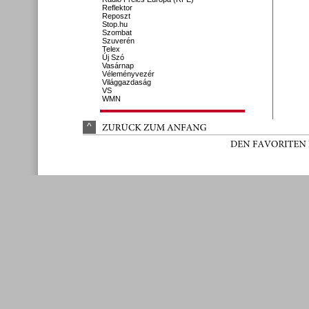
Reflektor
Reposzt
Stop.hu
Szombat
Szuverén
Telex
Új Szó
Vasárnap
Véleményvezér
Világgazdaság
VS
WMN
^
ZURÜ
CK 
ZUM 
ANFANG
DEN 
FAVORITEN 