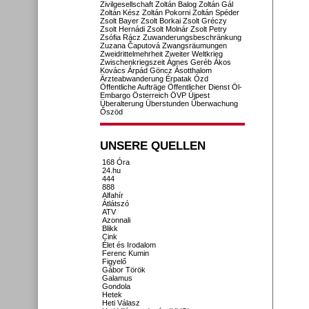
Zivilgesellschaft
Zoltán Balog
Zoltán Gál
Zoltán Kész
Zoltán Pokorni
Zoltán Spéder
Zsolt Bayer
Zsolt Borkai
Zsolt Gréczy
Zsolt Hernádi
Zsolt Molnár
Zsolt Petry
Zsófia Rácz
Zuwanderungsbeschränkung
Zuzana Čaputová
Zwangsräumungen
Zweidrittelmehrheit
Zweiter Weltkrieg
Zwischenkriegszeit
Ágnes Geréb
Ákos
Kovács
Árpád Göncz
Ásotthalom
Ärzteabwanderung
Érpatak
Ózd
Öffentliche Aufträge
Öffentlicher Dienst
Öl-
Embargo
Österreich
ÖVP
Újpest
Überalterung
Überstunden
Überwachung
Őszöd
UNSERE QUELLEN
168 Óra
24.hu
444
888
Alfahír
Átlátszó
ATV
Azonnali
Blikk
Cink
Élet és Irodalom
Ferenc Kumin
Figyelő
Gábor Török
Galamus
Gondola
Hetek
Heti Válasz