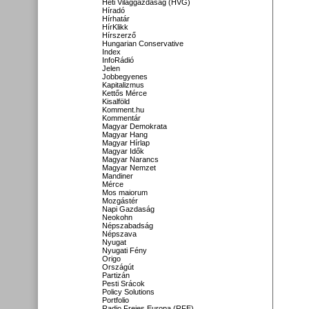
Heti Világgazdaság (HVG)
Híradó
Hírhatár
HírKlikk
Hírszerző
Hungarian Conservative
Index
InfoRádió
Jelen
Jobbegyenes
Kapitalizmus
Kettős Mérce
Kisalföld
Komment.hu
Kommentár
Magyar Demokrata
Magyar Hang
Magyar Hírlap
Magyar Idők
Magyar Narancs
Magyar Nemzet
Mandiner
Mérce
Mos maiorum
Mozgástér
Napi Gazdaság
Neokohn
Népszabadság
Népszava
Nyugat
Nyugati Fény
Origo
Országút
Partizán
Pesti Srácok
Policy Solutions
Portfolio
Radio Freies Europa (RFE)