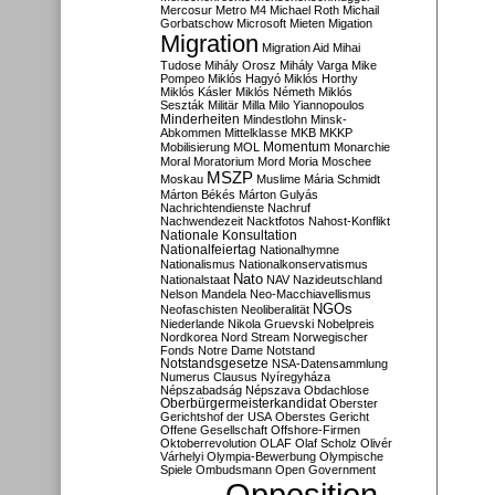
Mercosur
Metro M4
Michael Roth
Michail
Gorbatschow
Microsoft
Mieten
Migation
Migration
Migration Aid
Mihai
Tudose
Mihály Orosz
Mihály Varga
Mike
Pompeo
Miklós Hagyó
Miklós Horthy
Miklós Kásler
Miklós Németh
Miklós
Seszták
Militär
Milla
Milo Yiannopoulos
Minderheiten
Mindestlohn
Minsk-
Abkommen
Mittelklasse
MKB
MKKP
Momentum
Mobilisierung
MOL
Monarchie
Moral
Moratorium
Mord
Moria
Moschee
MSZP
Moskau
Muslime
Mária Schmidt
Márton Békés
Márton Gulyás
Nachrichtendienste
Nachruf
Nachwendezeit
Nacktfotos
Nahost-Konflikt
Nationale Konsultation
Nationalfeiertag
Nationalhymne
Nationalismus
Nationalkonservatismus
Nato
Nationalstaat
NAV
Nazideutschland
Nelson Mandela
Neo-Macchiavellismus
NGOs
Neofaschisten
Neoliberalität
Niederlande
Nikola Gruevski
Nobelpreis
Nordkorea
Nord Stream
Norwegischer
Fonds
Notre Dame
Notstand
Notstandsgesetze
NSA-Datensammlung
Numerus Clausus
Nyíregyháza
Népszabadság
Népszava
Obdachlose
Oberbürgermeisterkandidat
Oberster
Gerichtshof der USA
Oberstes Gericht
Offene Gesellschaft
Offshore-Firmen
Oktoberrevolution
OLAF
Olaf Scholz
Olivér
Várhelyi
Olympia-Bewerbung
Olympische
Spiele
Ombudsmann
Open Government
Opposition