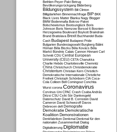
Bethlen-Peyer-Pakt
Betrug
Bevölkerungsrückgang
Bilderberg
Bildungssystem
Bill Clinton
BIP
Billigdarlehen
Binnennachfrage
BKK
Black Lives Matter
Blanka Nagy
Blogger
BMW
Bodenmafia
Bokros-Paket
Bolschewismus
Bootsunglück
Boris
Johnson
Boris Nemzow
Borsod 6
Bosnien-
Herzegowina
Boulevard
Boykott
Braindrain
Brexit
Brand
Bratislava
Buchhandel
Buda-
Budapest
Cash
Budapest Pride
Bulgarien
Bundestagswahl
Burgberg
Bálint
Hóman
Béla Biszku
Béla Kovács
Béla
Markó
Bündnis
Calais
Cannon Hinnant
Carl
Central European
Schmitt
CDU
University (CEU)
CETA
Chanukka
Charlie Hebdo
Charlottesville
Chemnitz
China
Christchurch
Christdemokratie
Christentum
Christian Kern
Christlich-
Demokratische Internationale
Christliche
Freiheit
Christoph Schönborn
CIA
Coca-
Cola
Colleen Bell
Comingout
Conchita
Coronavirus
Wurst
corona
Corvinus-Uni
CPAC
Crash
Csaba András
Dézsi
CSU
Csíki Sör
Dankesgeld
Datenschutz
David B. Cornstein
David
Cameron
David Schwezoff
Davos
Demografie
Debrecen
defi
Demokratie
Demokratische
Koalition
Demonstrationen
Denkfabriken
Denkmal
Denkmal für den
nationalen Zusammenhalt
Dialog
Diplomatie
Digitalisierung