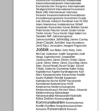
Inslovenzen
Insolvenzen
Intellektuelle
Interkontinentalraketen
Internationaler
Eucharistischer Kongress
Internationaler
Strafgerichtshof
International Investment
Bank (IIB)
Internetsteuer
Interview
Invasion
Invasionsmahnmal
Investitionen
Investitionsprogramme
Investment Grade
Irak-Einsatz
Irakisch-Kurdistan
Iran
IS
ISIS
Israel
Islam
Islamismus
Isolationismus
Istanbuler Konvention
István Bethlen
István
Pukli
István Pásztor
István Szabó
István
Tarlós
István Tisza
István Vágó
Italien
Ivo
Sanader
IWF
Jahresprognose
Jahrestag
Jahresrückblick
James Corney
Jean-Claude Juncker
Jean Asselborn
Jenő Rácz
Jerusalem
Jewgeni Prigoschin
Jobbik
Joe Biden
John Kirby
John
McCain
Judentum
Judith Sargentini
Judit
Varga
Jugendschutz
Jungwähler
Justizsystem
János Dénes Orbán
János
Lázár
János Volner
János Zuschlag
János
Áder
József Antall
József Szájer
József
Tóbiás
Jüdische Gemeinde
Kalter Krieg
Kapitalismus
Kapitol
Kardinalgesetz
Karl
Marx
Karpatoukraine
Kasachstan
Katalin
Katalin Novák
Karikó
Katalonien
Katholische Kirche
KDNP
Kecskemét
Kernklientel
Kettenbrücke
KGB
Kinderarmut
Kinderschutzgesetz
Kindesmissbrauch
Kirchen
Klaus Johannis
Kleiderordnung
Kleinanleger
Klimaneutralität
Klimawandel
Klubrádió
Klára Dobrev
Kommunalpolitik
Kommunalwahlen
Kommunismus
Konflikt
Konflikte
Konjunkturaussichten
Konservative
Konsens
Konsum