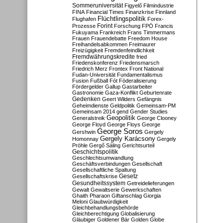
Sommeruniversität
Figyelő
Filmindustrie
FINA
Financial Times
Finanzkrise
Finnland
Flüchtlingspolitik
Flughafen
Forex-
Forint
Prozesse
Forschung
FPÖ
Francis
Fukuyama
Frankreich
Frans Timmermans
Frauen
Frauendebatte
Freedom House
Freihandelsabkommen
Freimaurer
Freizügigkeit
Fremdenfeindlichkeit
Fremdwährungskredite
fried
Friedenskonferenz
Friedensmarsch
Friedrich Merz
Frontex
Front National
Fudan-Universität
Fundamentalismus
Fusion
Fußball
Fót
Föderalisierung
Fördergelder
Gallup
Gastarbeiter
Gastronomie
Gaza-Konflikt
Geburtenrate
Gedenken
Geert Wilders
Gefängnis
Geheimdienste
Geldpolitik
Gemeinsam-PM
Gemeinsam 2014
gend
Gender Studies
Geopolitik
Generalstreik
George Clooney
George Floyd
George Floys
George
George Soros
Gershwin
Gergely
Gergely Karácsony
Homonnay
Gergely
Pröhle
Gergő Sáling
Gerichtsurteil
Geschichtspolitik
Geschlechtsumwandlung
Geschäftsverbindungen
Gesellschaft
Gesellschaftliche Spaltung
Gesetz
Gesellschaftskrise
Gesundheitssystem
Getreidelieferungen
Gewalt
Gewaltserie
Gewerkschaften
Ghaith Pharaon
Giftanschlag
Giorgia
Meloni
Glaubwürdigkeit
Gleichbehandlungsbehörde
Gleichberechtigung
Globalisierung
Gläubiger
Goldener Bär
Golden Globe