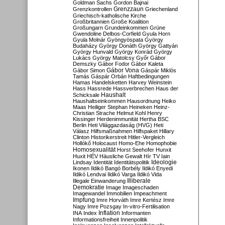
Goldman Sachs
Gordon Bajnai
Grenzzaun
Grenzkontrollen
Griechenland
Griechisch-katholische Kirche
Großbritannien
Große Koalition
Großungarn
Grundeinkommen
Grüne
Gwendoline Delbos-Corfield
Gyula Horn
Gyula Molnár
Gyöngyöspata
György
Budaházy
György Donáth
György Gattyán
György Hunvald
György Konrád
György
Lukács
György Matolcsy
Győr
Gábor
Demszky
Gábor Fodor
Gábor Kaleta
Gábor Vona
Gábor Simon
Gáspár Miklós
Tamás
Gáspár Orbán
Haftbedingungen
Hamas
Handelsketten
Harvey Weinstein
Hass
Hassrede
Hassverbrechen
Haus der
Haushalt
Schicksale
Haushaltseinkommen
Hausordnung
Heiko
Maas
Heiliger Stephan
Heineken
Heinz-
Christian Strache
Helmut Kohl
Henry
Kissinger
Herdenimmunität
Hertha BSC
Berlin
Heti Világgazdaság (HVG)
Heti
Válasz
Hilfsmaßnahmen
Hilfspaket
Hillary
Clinton
Historikerstreit
Hitler-Vergleich
Hollókő
Holocaust
Homo-Ehe
Homophobie
Homosexualität
Horst Seehofer
Hunxit
Huxit
HÉV
Häusliche Gewalt
Hír TV
Iain
Lindsay
Identität
Identitätspolitik
Ideologie
Ikonen
Ildikó Bangó Borbély
Ildikó Enyedi
Ildikó Lendvai
Ildikó Varga
Ildikó Vida
Illiberale
Illegale Einwanderung
Demokratie
Image
Imageschaden
Imagewandel
Immobilien
Impeachment
Impfung
Imre Horváth
Imre Kertész
Imre
Nagy
Imre Pozsgay
In-vitro-Fertilisation
Inflation
INA
Index
Informanten
Informationsfreiheit
Innenpolitik