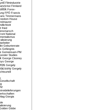
yelő
Filmindustrie
nanzkrise
Finnland
olitik
Forex-
ung
FPÖ
Francis
rans Timmermans
reedom House
reimaurer
dlichkeit
e
fried
densmarsch
ront National
mentalismus
alisierung
arbeiter
ikt
Geburtenrate
rs
Gefängnis
ik
Gemeinsam-PM
Gender Studies
ik
George Clooney
oys
George
ros
Gergely
arácsony
Gergely
chtsurteil
g
Gesellschaft
ng
tz
treidelieferungen
erkschaften
hlag
Giorgia
rde
alisierung
Golden Globe