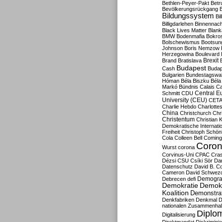
Bethlen-Peyer-Pakt
Betr
Bevölkerungsrückgang
B
Bildungssystem
Bil
Billigdarlehen
Binnennach
Black Lives Matter
Blan
BMW
Bodenmafia
Bokro
Bolschewismus
Bootsun
Johnson
Boris Nemzow
Herzegowina
Boulevard
Brexit
Brand
Bratislava
Budapest
Cash
Budap
Bulgarien
Bundestagswa
Hóman
Béla Biszku
Béla
Markó
Bündnis
Calais
Ca
Central E
Schmitt
CDU
University (CEU)
CET
Charlie Hebdo
Charlottes
China
Christchurch
Chr
Christentum
Christian 
Demokratische Internati
Freiheit
Christoph Schön
Cola
Colleen Bell
Coming
Coron
Wurst
corona
Corvinus-Uni
CPAC
Cra
Dézsi
CSU
Csíki Sör
Da
Datenschutz
David B. Co
Cameron
David Schwezo
Demogra
Debrecen
defi
Demokratie
Demokr
Koalition
Demonstra
Denkfabriken
Denkmal
D
nationalen Zusammenhal
Diplom
Digitalisierung