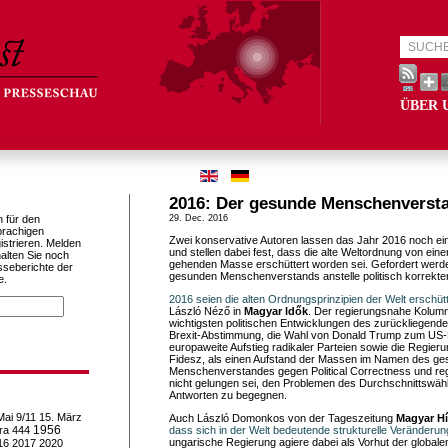
ÜBER 
2016: Der gesunde Menschenverstan
h für den
29. Dec. 2016
prachigen
Zwei konservative Autoren lassen das Jahr 2016 noch e
istrieren. Melden
und stellen dabei fest, dass die alte Weltordnung von eine
alten Sie noch
gehenden Masse erschüttert worden sei. Gefordert werde 
sseberichte der
gesunden Menschenverstands anstelle politisch korrekter
e.
2016 seien die alten Ordnungsprinzipien der Welt erschüt
László Néző in
Magyar Idők
. Der regierungsnahe Kolumni
wichtigsten politischen Entwicklungen des zurückliegende
Brexit-Abstimmung, die Wahl von Donald Trump zum US-
europaweite Aufstieg radikaler Parteien sowie die Regie
Fidesz, als einen Aufstand der Massen im Namen des g
Menschenverstandes gegen Political Correctness und reg
nicht gelungen sei, den Problemen des Durchschnittswähle
Antworten zu begegnen.
Mai
9/11
15. März
Auch László Domonkos von der Tageszeitung
Magyar Hí
1956
ra
444
dass sich in der Welt bedeutende strukturelle Veränderun
ungarische Regierung agiere dabei als Vorhut der globale
16
2017
2020