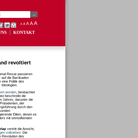
A
A
A
A
A
UNS
KONTAKT
d revoltiert
inmal Revue passieren
r auf die Barrikaden
eine Politik des
 Ideologien.
tert worden
, beobachtet
st beschreibt die
n Jahres, darunter die
Präsidenten, der
rungsführung durch den
esunden
ierende Eliten, denen es
rs mit sinnstiftenden
rlap
vertritt die Ansicht,
gen vollziehen
. Die
n Revolution des