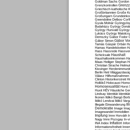
Goldman Sachs
Gordon 
Grenzz
Grenzkontrollen
Griechisch-katholische K
Großbritannien
Große Koa
Großungarn
Grundeink
Gwendoline Delbos-Corfi
Gyula Molnár
Gyöngyös
Budaházy
György Doná
György Hunvald
György
Lukács
György Matolcs
Demszky
Gábor Fodor
Gábor Vo
Gábor Simon
Tamás
Gáspár Orbán
Ha
Hamas
Handelsketten
H
Hass
Hassrede
Hassver
Haushalt
Schicksale
Haushaltseinkommen
Ha
Maas
Heiliger Stephan
H
Christian Strache
Helmut
Kissinger
Herdenimmunit
Berlin
Heti Világgazdasá
Válasz
Hilfsmaßnahmen
Clinton
Historikerstreit
Hi
Hollókő
Holocaust
Homo
Homosexualität
Horst 
Huxit
HÉV
Häusliche Ge
Lindsay
Identität
Identität
Ikonen
Ildikó Bangó Borb
Ildikó Lendvai
Ildikó Varg
Il
Illegale Einwanderung
Demokratie
Image
Ima
Imagewandel
Immobilien
Impfung
Imre Horváth
I
Nagy
Imre Pozsgay
In-v
Inflation
INA
Index
Info
Informationsfreiheit
Innen