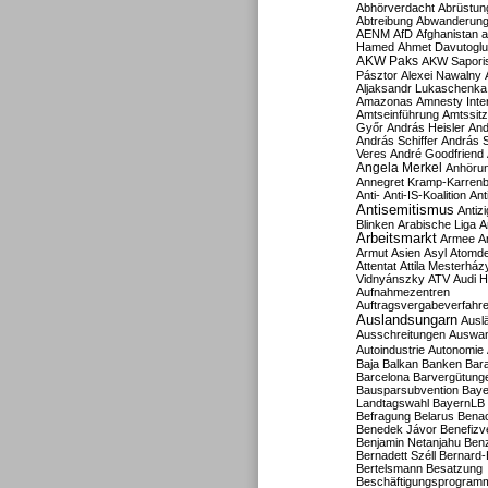
Abhörverdacht
Abrüstun
Abtreibung
Abwanderun
AENM
AfD
Afghanistan
a
Hamed
Ahmet Davutoglu
AKW Paks
AKW Sapori
Pásztor
Alexei Nawalny
Aljaksandr Lukaschenka
Amazonas
Amnesty Inter
Amtseinführung
Amtssitz
Győr
András Heisler
And
András Schiffer
András S
Veres
André Goodfriend
Angela Merkel
Anhöru
Annegret Kramp-Karren
Anti-
Anti-IS-Koalition
Ant
Antisemitismus
Antiz
Blinken
Arabische Liga
A
Arbeitsmarkt
Armee
A
Armut
Asien
Asyl
Atomde
Attentat
Attila Mesterház
Vidnyánszky
ATV
Audi H
Aufnahmezentren
Auftragsvergabeverfahr
Auslandsungarn
Ausl
Ausschreitungen
Auswa
Autoindustrie
Autonomie
Baja
Balkan
Banken
Bar
Barcelona
Barvergütung
Bausparsubvention
Baye
Landtagswahl
BayernLB
Befragung
Belarus
Benac
Benedek Jávor
Benefizv
Benjamin Netanjahu
Benz
Bernadett Széll
Bernard-
Bertelsmann
Besatzung
Beschäftigungsprogram