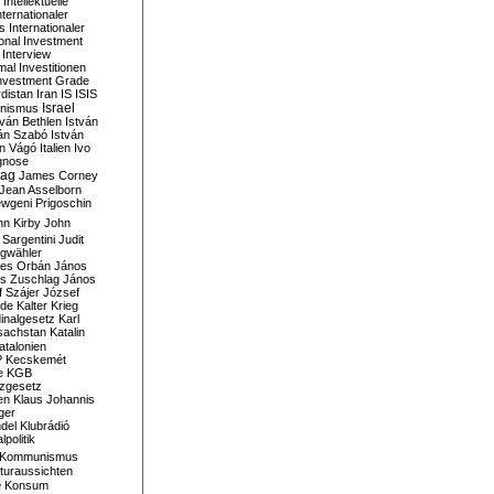
Intellektuelle
nternationaler
s
Internationaler
ional Investment
Interview
mal
Investitionen
nvestment Grade
rdistan
Iran
IS
ISIS
Israel
ionismus
tván Bethlen
István
ván Szabó
István
án Vágó
Italien
Ivo
gnose
tag
James Corney
Jean Asselborn
wgeni Prigoschin
hn Kirby
John
 Sargentini
Judit
gwähler
es Orbán
János
s Zuschlag
János
 Szájer
József
nde
Kalter Krieg
inalgesetz
Karl
sachstan
Katalin
atalonien
P
Kecskemét
e
KGB
tzgesetz
en
Klaus Johannis
ger
del
Klubrádió
politik
Kommunismus
turaussichten
e
Konsum