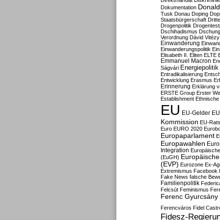
Direktmandat
Diskrimini
Donald
Dokumentation
Tusk
Donau
Doping
Dop
Staatsbürgerschaft
Dritt
Drogenpolitik
Drogentestp
Dschihadismus
Dschung
Verordnung
Dávid Vitézy
Einwanderung
Einwan
Einwanderungspolitik
Ein
Elisabeth II.
Eliten
ELTE
Emmanuel Macron
En
Energiepolitik
Ságvári
Entradikalisierung
Entsc
Entwicklung
Erasmus
Erb
Erinnerung
Erklärung vo
ERSTE Group
Erster We
Establishment
Ethnische
EU
EU-Gelder
EU
Kommission
EU-Rats
Euro
EURO 2020
Eurob
Europaparlament
E
Europawahlen
Euro
Integration
Europäische
Europäische 
(EuGH)
(EVP)
Eurozone
Ex-Ag
Extremismus
Facebook
Fake News
falsche Bew
Familienpolitik
Federic
Felcsút
Feminismus
Fer
Ferenc Gyurcsány
Ferencváros
Fidel Castr
Fidesz-Regieru