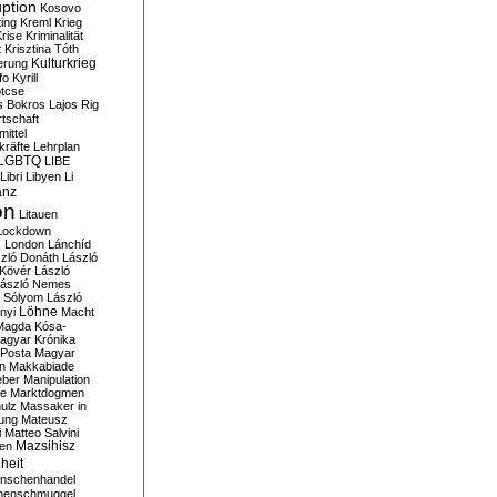
ption
Kosovo
ting
Kreml
Krieg
rise
Kriminalität
t
Krisztina Tóth
Kulturkrieg
erung
fo
Kyrill
tcse
s Bokros
Lajos Rig
tschaft
ittel
kräfte
Lehrplan
LGBTQ
LIBE
Libri
Libyen
Li
anz
on
Litauen
Lockdown
s
London
Lánchíd
zló Donáth
László
 Kövér
László
ászló Nemes
ó Sólyom
László
Löhne
nyi
Macht
Magda Kósa-
agyar Krónika
Posta
Magyar
n
Makkabiade
eber
Manipulation
te
Marktdogmen
ulz
Massaker in
ung
Mateusz
i
Matteo Salvini
en
Mazsihisz
heit
nschenhandel
henschmuggel