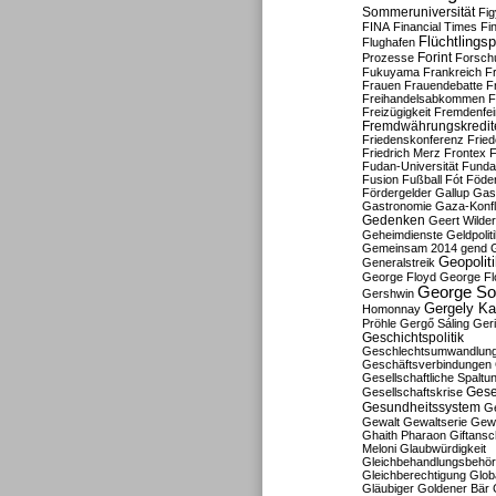
Sommeruniversität
Fig
FINA
Financial Times
Fi
Flüchtlingsp
Flughafen
Forint
Prozesse
Forsch
Fukuyama
Frankreich
F
Frauen
Frauendebatte
F
Freihandelsabkommen
F
Freizügigkeit
Fremdenfein
Fremdwährungskredit
Friedenskonferenz
Frie
Friedrich Merz
Frontex
F
Fudan-Universität
Funda
Fusion
Fußball
Fót
Föder
Fördergelder
Gallup
Gast
Gastronomie
Gaza-Konfl
Gedenken
Geert Wilde
Geheimdienste
Geldpolit
Gemeinsam 2014
gend
Geopolit
Generalstreik
George Floyd
George Fl
George So
Gershwin
Gergely K
Homonnay
Pröhle
Gergő Sáling
Geri
Geschichtspolitik
Geschlechtsumwandlun
Geschäftsverbindungen
Gesellschaftliche Spaltu
Gese
Gesellschaftskrise
Gesundheitssystem
Ge
Gewalt
Gewaltserie
Gew
Ghaith Pharaon
Giftansc
Meloni
Glaubwürdigkeit
Gleichbehandlungsbehö
Gleichberechtigung
Glob
Gläubiger
Goldener Bär