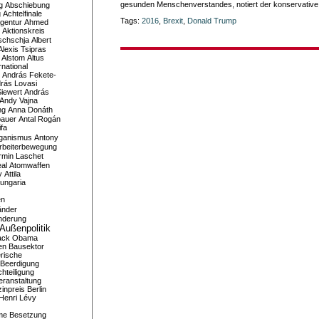
gesunden Menschenverstandes, notiert der konservativ
g
Abschiebung
g
Achtelfinale
Tags:
2016
,
Brexit
,
Donald Trump
gentur
Ahmed
Aktionskreis
schschja
Albert
Alexis Tsipras
Alstom
Altus
national
András Fekete-
rás Lovasi
iewert
András
Andy Vajna
ng
Anna Donáth
bauer
Antal Rogán
ifa
iganismus
Antony
rbeiterbewegung
rmin Laschet
al
Atomwaffen
y
Attila
ungaria
en
änder
nderung
Außenpolitik
ack Obama
en
Bausektor
rische
Beerdigung
hteiligung
eranstaltung
inpreis
Berlin
Henri Lévy
me
Besetzung