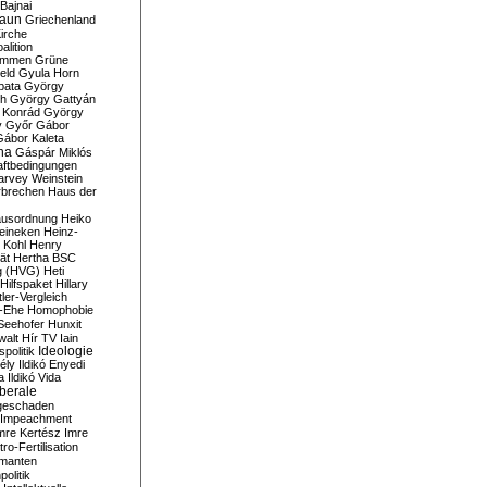
Bajnai
aun
Griechenland
irche
lition
ommen
Grüne
eld
Gyula Horn
pata
György
th
György Gattyán
 Konrád
György
y
Győr
Gábor
Gábor Kaleta
na
Gáspár Miklós
ftbedingungen
arvey Weinstein
brechen
Haus der
usordnung
Heiko
eineken
Heinz-
 Kohl
Henry
ät
Hertha BSC
g (HVG)
Heti
Hilfspaket
Hillary
tler-Vergleich
-Ehe
Homophobie
Seehofer
Hunxit
walt
Hír TV
Iain
spolitik
Ideologie
ély
Ildikó Enyedi
a
Ildikó Vida
liberale
geschaden
Impeachment
mre Kertész
Imre
itro-Fertilisation
rmanten
politik