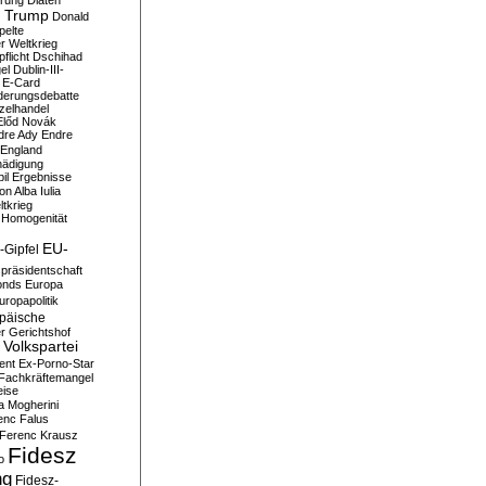
erung
Diäten
 Trump
Donald
pelte
er Weltkrieg
flicht
Dschihad
el
Dublin-III-
E-Card
derungsdebatte
zelhandel
Előd Novák
dre Ady
Endre
England
hädigung
il
Ergebnisse
n Alba Iulia
ltkrieg
 Homogenität
EU-
-Gipfel
präsidentschaft
onds
Europa
uropapolitik
päische
r Gerichtshof
Volkspartei
ent
Ex-Porno-Star
Fachkräftemangel
eise
a Mogherini
enc Falus
Ferenc Krausz
Fidesz
o
ng
Fidesz-