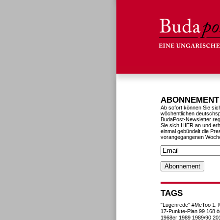
ABONNEMENT
Ab sofort können Sie sic
wöchentlichen deutschs
BudaPost-Newsletter reg
Sie sich HIER an und erh
einmal gebündelt die Pre
vorangegangenen Woch
TAGS
"Lügenrede"
#MeToo
1. 
17-Punkte-Plan
99
168 ó
1968er
1989
1989/90
20