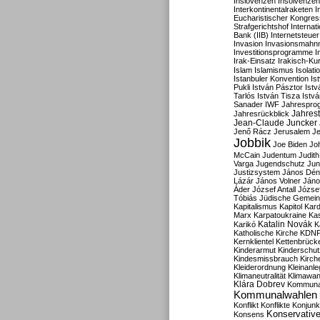
Inslovenzen
Insolvenzen
Interkontinentalraketen
I
Eucharistischer Kongres
Strafgerichtshof
Internat
Bank (IIB)
Internetsteuer
Invasion
Invasionsmahn
Investitionsprogramme
I
Irak-Einsatz
Irakisch-Ku
Islam
Islamismus
Isolat
Istanbuler Konvention
Is
Pukli
István Pásztor
Ist
Tarlós
István Tisza
Istv
Sanader
IWF
Jahrespro
Jahres
Jahresrückblick
Jean-Claude Juncker
Jenő Rácz
Jerusalem
Je
Jobbik
Joe Biden
Jo
McCain
Judentum
Judith
Varga
Jugendschutz
Jun
Justizsystem
János Dén
Lázár
János Volner
Jáno
Áder
József Antall
József
Tóbiás
Jüdische Gemei
Kapitalismus
Kapitol
Kard
Marx
Karpatoukraine
Ka
Katalin Novák
Karikó
K
Katholische Kirche
KDN
Kernklientel
Kettenbrück
Kinderarmut
Kinderschu
Kindesmissbrauch
Kirch
Kleiderordnung
Kleinanle
Klimaneutralität
Klimawan
Klára Dobrev
Kommunal
Kommunalwahlen
Konflikt
Konflikte
Konjunk
Konservativ
Konsens