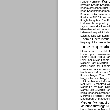
Korru
Konsumverhalten
Krawalle
Kredite
Kreditra
Kriegsverbrechen
Krim-K
Krise
Krisenmanagemen
Kroatien
Kuba
Kulturförd
Kurdistan
Kurie
kuruc.in
Käfighaltung
Kék Pont
Kö
Ladenschließungen
Lajo
Lajos Simicska
Landwir
lebenslange Haft
Lebensm
Lebensmittelqualität
Lehr
Leichtathletik-WM
Lenin
Liberale
Liberalismus
Linksalli
Keqiang
Linke
Linksoppositi
Literatur
Liz Truss
LMP
Lockerungen
Lokalismu
Rádió
László Botka
Lás
Földi
László Kiss
László
Majtényi
László Marton
L
Jeles
László Rajk
Lászl
Toroczkai
László Trócsá
Machtkampf
Mafiastaat
Kovács
Magna Charta
M
Magyar Nemzet
Magyar 
Telekom
Mahnmal
Maida
MAL
MALÉV
Manfred W
Marine Le Pen
Mark Rut
Martin Reinke
Martin Sch
Kenia
Masseneinwander
Morawiecki
Matteo Renz
Mautgebühren
Mazedoni
Medien
Meinungsfrei
Meinungsumfrage
Me
Menschenrechte
Mensc