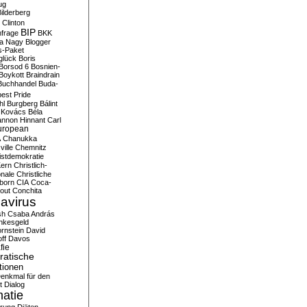
ug
ilderberg
l Clinton
BIP
frage
BKK
ka Nagy
Blogger
s-Paket
glück
Boris
Borsod 6
Bosnien-
Boykott
Braindrain
Buchhandel
Buda-
est Pride
hl
Burgberg
Bálint
 Kovács
Béla
nnon Hinnant
Carl
uropean
A
Chanukka
ville
Chemnitz
istdemokratie
Kern
Christlich-
onale
Christliche
born
CIA
Coca-
out
Conchita
avirus
sh
Csaba András
nkesgeld
rnstein
David
ff
Davos
fie
atische
tionen
enkmal für den
t
Dialog
atie