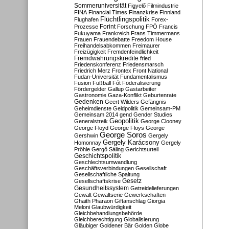
Sommeruniversität
Figyelő
Filmindustrie
FINA
Financial Times
Finanzkrise
Finnland
Flüchtlingspolitik
Flughafen
Forex-
Forint
Prozesse
Forschung
FPÖ
Francis
Fukuyama
Frankreich
Frans Timmermans
Frauen
Frauendebatte
Freedom House
Freihandelsabkommen
Freimaurer
Freizügigkeit
Fremdenfeindlichkeit
Fremdwährungskredite
fried
Friedenskonferenz
Friedensmarsch
Friedrich Merz
Frontex
Front National
Fudan-Universität
Fundamentalismus
Fusion
Fußball
Fót
Föderalisierung
Fördergelder
Gallup
Gastarbeiter
Gastronomie
Gaza-Konflikt
Geburtenrate
Gedenken
Geert Wilders
Gefängnis
Geheimdienste
Geldpolitik
Gemeinsam-PM
Gemeinsam 2014
gend
Gender Studies
Geopolitik
Generalstreik
George Clooney
George Floyd
George Floys
George
George Soros
Gershwin
Gergely
Gergely Karácsony
Homonnay
Gergely
Pröhle
Gergő Sáling
Gerichtsurteil
Geschichtspolitik
Geschlechtsumwandlung
Geschäftsverbindungen
Gesellschaft
Gesellschaftliche Spaltung
Gesetz
Gesellschaftskrise
Gesundheitssystem
Getreidelieferungen
Gewalt
Gewaltserie
Gewerkschaften
Ghaith Pharaon
Giftanschlag
Giorgia
Meloni
Glaubwürdigkeit
Gleichbehandlungsbehörde
Gleichberechtigung
Globalisierung
Gläubiger
Goldener Bär
Golden Globe