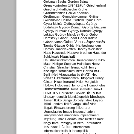
Goldman Sachs
Gordon Bajnai
Grenzzaun
Grenzkontrollen
Griechenland
Griechisch-katholische Kirche
Großbritannien
Große Koalition
Großungarn
Grundeinkommen
Grüne
Gwendoline Delbos-Corfield
Gyula Horn
Gyula Molnár
Gyöngyöspata
György
Budaházy
György Donáth
György Gattyán
György Hunvald
György Konrád
György
Lukács
György Matolcsy
Győr
Gábor
Demszky
Gábor Fodor
Gábor Kaleta
Gábor Vona
Gábor Simon
Gáspár Miklós
Tamás
Gáspár Orbán
Haftbedingungen
Hamas
Handelsketten
Harvey Weinstein
Hass
Hassrede
Hassverbrechen
Haus der
Haushalt
Schicksale
Haushaltseinkommen
Hausordnung
Heiko
Maas
Heiliger Stephan
Heineken
Heinz-
Christian Strache
Helmut Kohl
Henry
Kissinger
Herdenimmunität
Hertha BSC
Berlin
Heti Világgazdaság (HVG)
Heti
Válasz
Hilfsmaßnahmen
Hilfspaket
Hillary
Clinton
Historikerstreit
Hitler-Vergleich
Hollókő
Holocaust
Homo-Ehe
Homophobie
Homosexualität
Horst Seehofer
Hunxit
Huxit
HÉV
Häusliche Gewalt
Hír TV
Iain
Lindsay
Identität
Identitätspolitik
Ideologie
Ikonen
Ildikó Bangó Borbély
Ildikó Enyedi
Ildikó Lendvai
Ildikó Varga
Ildikó Vida
Illiberale
Illegale Einwanderung
Demokratie
Image
Imageschaden
Imagewandel
Immobilien
Impeachment
Impfung
Imre Horváth
Imre Kertész
Imre
Nagy
Imre Pozsgay
In-vitro-Fertilisation
Inflation
INA
Index
Informanten
Informationsfreiheit
Innenpolitik