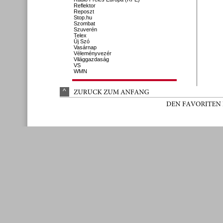
Reflektor
Reposzt
Stop.hu
Szombat
Szuverén
Telex
Új Szó
Vasárnap
Véleményvezér
Világgazdaság
VS
WMN
^
ZURÜ
CK 
ZUM 
ANFANG
DEN 
FAVORITEN 