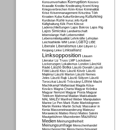
Korruption
Konsumverhalten
Kosovo
Krawalle
Kredite
Kreditrating
Kreml
Krieg
Kriegsverbrechen
Krim-Krise
Kriminalität
Krise
Krisenmanagement
Krisztina Tóth
Kulturkrieg
Kroatien
Kuba
Kulturförderung
Kurdistan
Kurie
kuruc.info
Kyrill
Käfighaltung
Kék Pont
Kötcse
Ladenschließungen
Lajos Bokros
Lajos Rig
Lajos Simicska
Landwirtschaft
lebenslange Haft
Lebensmittel
Lebensmittelqualität
Lehrkräfte
Lehrplan
LGBTQ
Leichtathletik-WM
Lenin
LIBE
Liberale
Liberalismus
Libri
Libyen
Li
Linksallianz
Keqiang
Linke
Linksopposition
Litauen
Literatur
Liz Truss
LMP
Lockdown
Lockerungen
Lokalismus
London
Lánchíd
Rádió
László Botka
László Donáth
László
Földi
László Kiss
László Kövér
László
Majtényi
László Marton
László Nemes
Jeles
László Rajk
László Sólyom
László
Löhne
Toroczkai
László Trócsányi
Macht
Machtkampf
Mafiastaat
Magda Kósa-
Kovács
Magna Charta
Magyar Krónika
Magyar Nemzet
Magyar Posta
Magyar
Telekom
Mahnmal
Maidan
Makkabiade
MAL
MALÉV
Manfred Weber
Manipulation
Marine Le Pen
Mark Rutte
Marktdogmen
Martin Reinke
Martin Schulz
Massaker in
Kenia
Masseneinwanderung
Mateusz
Morawiecki
Matteo Renzi
Matteo Salvini
Mautgebühren
Mazedonien
Mazsihisz
Medien
Meinungsfreiheit
Meinungsumfrage
Menschenhandel
Menschenrechte
Menschenschmuggel