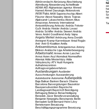
Sz
Abhörverdacht
Abrüstung
Abschiebung
Né
Abtreibung
Abwanderung
Achtelfinale
si
AENM
AfD
Afghanistan
agentur
Ahmed
ha
Hamed
Ahmet Davutoglu
Aktionskreis
fo
AKW Paks
AKW Saporischschja
Albert
Sz
Pásztor
Alexei Nawalny
Alexis Tsipras
ni
Aljaksandr Lukaschenka
Alstom
Altus
Amazonas
Amnesty International
Ta
Amtseinführung
Amtssitz
András Fekete-
Győr
András Heisler
András Lovasi
András Schiffer
András Siewert
András
Veres
André Goodfriend
Andy Vajna
Angela Merkel
Anhörung
Anna Donáth
Annegret Kramp-Karrenbauer
Antal Rogán
Anti-
Anti-IS-Koalition
Antifa
Antisemitismus
Antiziganismus
Antony
Blinken
Arabische Liga
Arbeiterbewegung
Arbeitsmarkt
Armee
Armin Laschet
Armut
Asien
Asyl
Atomdeal
Atomwaffen
Attentat
Attila Mesterházy
Attila
Vidnyánszky
ATV
Audi Hungaria
Aufnahmezentren
Auftragsvergabeverfahren
Auslandsungarn
Ausländer
Ausschreitungen
Auswanderung
Außenpolitik
Autoindustrie
Autonomie
Baja
Balkan
Banken
Barack Obama
Barcelona
Barvergütungen
Bausektor
Bausparsubvention
Bayerische
Landtagswahl
BayernLB
Beerdigung
Befragung
Belarus
Benachteiligung
Benedek Jávor
Benefizveranstaltung
Benjamin Netanjahu
Benzinpreis
Berlin
Bernadett Széll
Bernard-Henri Lévy
Bertelsmann
Besatzung
Beschäftigungsprogramme
Besetzung