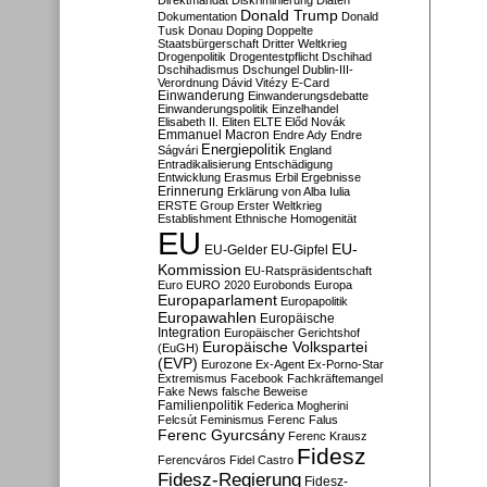
Direktmandat
Diskriminierung
Diäten
Donald Trump
Dokumentation
Donald
Tusk
Donau
Doping
Doppelte
Staatsbürgerschaft
Dritter Weltkrieg
Drogenpolitik
Drogentestpflicht
Dschihad
Dschihadismus
Dschungel
Dublin-III-
Verordnung
Dávid Vitézy
E-Card
Einwanderung
Einwanderungsdebatte
Einwanderungspolitik
Einzelhandel
Elisabeth II.
Eliten
ELTE
Előd Novák
Emmanuel Macron
Endre Ady
Endre
Energiepolitik
Ságvári
England
Entradikalisierung
Entschädigung
Entwicklung
Erasmus
Erbil
Ergebnisse
Erinnerung
Erklärung von Alba Iulia
ERSTE Group
Erster Weltkrieg
Establishment
Ethnische Homogenität
EU
EU-
EU-Gelder
EU-Gipfel
Kommission
EU-Ratspräsidentschaft
Euro
EURO 2020
Eurobonds
Europa
Europaparlament
Europapolitik
Europawahlen
Europäische
Integration
Europäischer Gerichtshof
Europäische Volkspartei
(EuGH)
(EVP)
Eurozone
Ex-Agent
Ex-Porno-Star
Extremismus
Facebook
Fachkräftemangel
Fake News
falsche Beweise
Familienpolitik
Federica Mogherini
Felcsút
Feminismus
Ferenc Falus
Ferenc Gyurcsány
Ferenc Krausz
Fidesz
Ferencváros
Fidel Castro
Fidesz-Regierung
Fidesz-