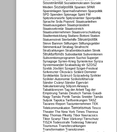
Souveränität
Sozialdemokraten
Soziale
Sozialpolitik
Medien
Spanien
SPAR
Spareinlagen
Sparmaßnahmen
Sparpolitik
SPD
Spenden
Spionage
Spirit FM
Spitzelvorwürfe
Spitzenämter
Sportpolitik
Sprache
Srđa Popović
Staatsanleihen
Staatsausgaben
Staatspräsident
Staatssekretär
Staatsstreich
Staatsunternehmen
Staatsverschuldung
Stadtentwicklung
Stafano Bottoni
Station
Steuerpolitik
Statuenstreit
Sterbehilfe
Steve Bannon
Stiftungen
Stiftungsgelder
Stimmenkauf
Strabag
Strafrecht
Strafzahlungen
Straßenblockaden
Streik
Strukturfonds
Subsidiarität
Subventionen
Subventionsprogramm
Suchoi Superjet
Synagoge
Syrien-Krieg
Syrienkrise
Syriza
Systemwandel
Szabadság tér
SZDSZ
Szebb Jövőért
Szeged
Sziget-Festival
Szilveszter Ókovács
Szilárd Demeter
Szolidaritás
Szárszó
Századvég
Székler
Székler-Autonomie
Székésféhervár
Sándor Csányi
Sándor Egervári
Säkularisierung
Sólyom Airways
Tabaklizenzen
Tag der Arbeit
Tag der
Empörung
Tamás Deutsch
Tamás Gaudi-
Nagy
Tamás Portik
Tamás Sneider
Tamás
Sulyok
Tapolca
Tarifsenkungen
TASZ
Tavares-Report
Taxiunternehmen
TEK
Terrorismus
Telekommunikation
Tesco
Theater
The New York Times
Theresa
May
Thomas Piketty
Tibor Navracsics
Tibor Szanyi
Tibor Várkonyi
Tierschutz
TISZA
Todesstrafe
Todestag
Toleranz
Tourismus
Transferzahlungen
Transformation
Transitzonen