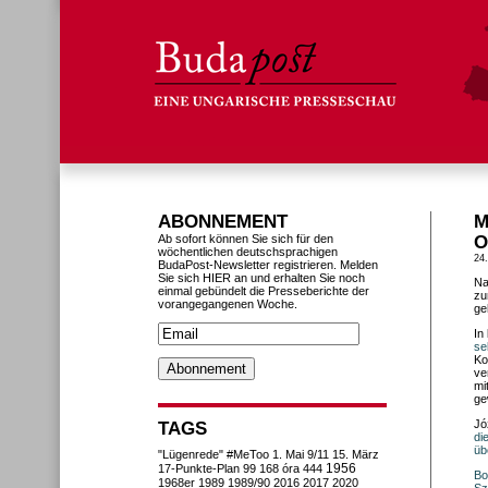
ABONNEMENT
M
Ab sofort können Sie sich für den
O
wöchentlichen deutschsprachigen
24
BudaPost-Newsletter registrieren. Melden
Sie sich HIER an und erhalten Sie noch
Na
einmal gebündelt die Presseberichte der
zu
vorangegangenen Woche.
ge
In
se
Ko
ve
mi
ge
Jó
TAGS
di
üb
"Lügenrede"
#MeToo
1. Mai
9/11
15. März
1956
17-Punkte-Plan
99
168 óra
444
Bo
1968er
1989
1989/90
2016
2017
2020