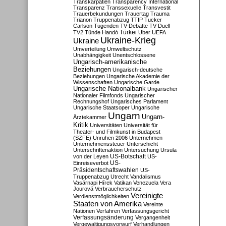
Transkarpatien
Transparency International
Transparenz
Transsexuelle
Transvestit
Trauerbekundungen
Trauertag
Trauma
Trianon
Truppenabzug
TTIP
Tucker
Carlson
Tugenden
TV-Debatte
TV-Duell
Türkei
TV2
Tünde Handó
Uber
UEFA
Ukraine-Krieg
Ukraine
Umverteilung
Umweltschutz
Unabhängigkeit
Unentschlossene
Ungarisch-amerikanische
Beziehungen
Ungarisch-deutsche
Beziehungen
Ungarische Akademie der
Wissenschaften
Ungarische Garde
Ungarische Nationalbank
Ungarischer
Nationaler Filmfonds
Ungarischer
Rechnungshof
Ungarisches Parlament
Ungarische Staatsoper
Ungarische
Ungarn
Ungarn-
Ärztekammer
Kritik
Universitäten
Universität für
Theater- und Filmkunst in Budapest
(SZFE)
Unruhen 2006
Unternehmen
Unternehmenssteuer
Unterschicht
Unterschriftenaktion
Untersuchung
Ursula
US-Botschaft
von der Leyen
US-
US-
Einreiseverbot
Präsidentschaftswahlen
US-
Truppenabzug
Utrecht
Vandalismus
Vasárnapi Hírek
Vatikan
Venezuela
Vera
Jourová
Verbraucherschutz
Vereinigte
Verdienstmöglichkeiten
Staaten von Amerika
Vereinte
Nationen
Verfahren
Verfassungsgericht
Verfassungsänderung
Vergangenheit
Vergewaltigungsvorwurf
Verhandlungen