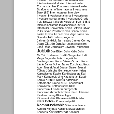
Inslovenzen
Insolvenzen
Intellektuelle
Interkontinentalraketen
Internationaler
Eucharistischer Kongress
Internationaler
Strafgerichtshof
International Investment
Bank (IIB)
Internetsteuer
Interview
Invasion
Invasionsmahnmal
Investitionen
Investitionsprogramme
Investment Grade
Irak-Einsatz
Irakisch-Kurdistan
Iran
IS
ISIS
Israel
Islam
Islamismus
Isolationismus
Istanbuler Konvention
István Bethlen
István
Pukli
István Pásztor
István Szabó
István
Tarlós
István Tisza
István Vágó
Italien
Ivo
Sanader
IWF
Jahresprognose
Jahrestag
Jahresrückblick
James Corney
Jean-Claude Juncker
Jean Asselborn
Jenő Rácz
Jerusalem
Jewgeni Prigoschin
Jobbik
Joe Biden
John Kirby
John
McCain
Judentum
Judith Sargentini
Judit
Varga
Jugendschutz
Jungwähler
Justizsystem
János Dénes Orbán
János
Lázár
János Volner
János Zuschlag
János
Áder
József Antall
József Szájer
József
Tóbiás
Jüdische Gemeinde
Kalter Krieg
Kapitalismus
Kapitol
Kardinalgesetz
Karl
Marx
Karpatoukraine
Kasachstan
Katalin
Katalin Novák
Karikó
Katalonien
Katholische Kirche
KDNP
Kecskemét
Kernklientel
Kettenbrücke
KGB
Kinderarmut
Kinderschutzgesetz
Kindesmissbrauch
Kirchen
Klaus Johannis
Kleiderordnung
Kleinanleger
Klimaneutralität
Klimawandel
Klubrádió
Klára Dobrev
Kommunalpolitik
Kommunalwahlen
Kommunismus
Konflikt
Konflikte
Konjunkturaussichten
Konservative
Konsens
Konsum