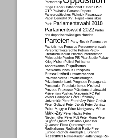
Partnership
Origo
Oscar
Ostbahnhof
Ostern
OSZE
OTP
Palästina
Panama Papers
Paneuropäisches Picknick
Paparazzo
Papst Benedikt XVI.
Papst Franziskus
Parlamentswahl 2018
Paris
Parlamentswahl 2022
Partei
des doppelschwänzigen Hundes
Parteien
Party-Bezirk
Patentstreit
Patriotismus
Pegasus
Personenkennzahl
Persönlichkeitsrechte
Petition
Petőfi-
Literaturmuseum
Pharmaunternehmen
Philosophie
Pipeline
PiS
Pisa-Studie
Plakat-
Polen
Krieg
Polizei
Polnischer
Populismus
Abhörskandal
Postkommunismus
Preispolitik
Pressefreiheit
Privatfernsehen
Privatinsolvenz
Privatisierungen
Privatkundenbank
Prognose
Propaganda
Protest
Prostitution
Protektionismus
Prozess
Prozesse
Präsidentschaftswahl
Prävention
Puskás Akadémia FC
Pál
Völner
Pädophilie
Péter-Pázmány-
Universität
Péter Esterházy
Péter Gothár
Péter Gulácsi
Péter Jakab
Péter Juhász
Péter
Péter Magyar
Péter Medgyessy
Márki-Zay
Péter Nadás
Péter
Niedermüller
Péter Polt
Péter Róna
Péter
Szijjártó
Qasim Soleimani
Quaestor
Quaestor-Pleite
Quotensystem
Radikalismus
Radikalität
Radio Free
Europe
Radnóti
Randalph L. Braham
Rassismus
Ratkó-Kinder
Rattenplage
Re-