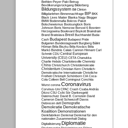
Bethlen-Peyer-Pakt
Betrug
Bevölkerungsrückgang
Bilderberg
Bildungssystem
Bill Clinton
BIP
Billigdarlehen
Binnennachfrage
BKK
Black Lives Matter
Blanka Nagy
Blogger
BMW
Bodenmafia
Bokros-Paket
Bolschewismus
Bootsunglück
Boris
Johnson
Boris Nemzow
Borsod 6
Bosnien-
Herzegowina
Boulevard
Boykott
Braindrain
Brexit
Brand
Bratislava
Buchhandel
Buda-
Budapest
Cash
Budapest Pride
Bulgarien
Bundestagswahl
Burgberg
Bálint
Hóman
Béla Biszku
Béla Kovács
Béla
Markó
Bündnis
Calais
Cannon Hinnant
Carl
Central European
Schmitt
CDU
University (CEU)
CETA
Chanukka
Charlie Hebdo
Charlottesville
Chemnitz
China
Christchurch
Christdemokratie
Christentum
Christian Kern
Christlich-
Demokratische Internationale
Christliche
Freiheit
Christoph Schönborn
CIA
Coca-
Cola
Colleen Bell
Comingout
Conchita
Coronavirus
Wurst
corona
Corvinus-Uni
CPAC
Crash
Csaba András
Dézsi
CSU
Csíki Sör
Dankesgeld
Datenschutz
David B. Cornstein
David
Cameron
David Schwezoff
Davos
Demografie
Debrecen
defi
Demokratie
Demokratische
Koalition
Demonstrationen
Denkfabriken
Denkmal
Denkmal für den
nationalen Zusammenhalt
Dialog
Diplomatie
Digitalisierung