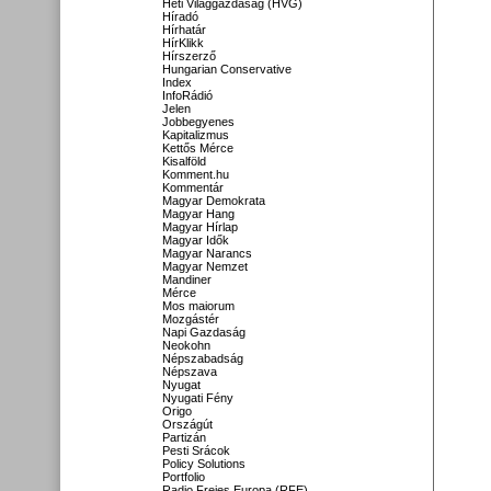
Heti Világgazdaság (HVG)
Híradó
Hírhatár
HírKlikk
Hírszerző
Hungarian Conservative
Index
InfoRádió
Jelen
Jobbegyenes
Kapitalizmus
Kettős Mérce
Kisalföld
Komment.hu
Kommentár
Magyar Demokrata
Magyar Hang
Magyar Hírlap
Magyar Idők
Magyar Narancs
Magyar Nemzet
Mandiner
Mérce
Mos maiorum
Mozgástér
Napi Gazdaság
Neokohn
Népszabadság
Népszava
Nyugat
Nyugati Fény
Origo
Országút
Partizán
Pesti Srácok
Policy Solutions
Portfolio
Radio Freies Europa (RFE)