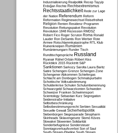
Industrialisierung
Realpolitik
Recep Tayyip
Rechtsextremismus
Erdoğan
Rechte
Rechtsstaatlichkeit
Rede zur Lage
Referendum
der Nation
Reform
Reformation
Regimewechsel
Reisefreiheit
Religion
Renten
Residenz-Programm
Resolution
Rettungspaket
Revolution
Revolution 1848
Rezession
RMDSZ
Roma
Robert Fico
Roger Scruton
Ronald
Lauder
Ron DeSantis
Ron Werber
Rote
Armee
Rotschlammkatastrophe
RTL Klub
Ruinenkneipen
Rumänien
Rumänienungarn
Runder Tisch
Russland
Rundtischgespräche
Ryanair
Ráhel Orbán
Róbert Kiss
Rückblick 2015
Rücktritt
S&P
Sanktionen
Sarkozy
Sarolta Laura Baritz
Satire
Schengen-Grenze
Schengen-Zone
Schengener Abkommen
Schiefergas
Schlacht am Donbogen
Schmalspurbahn
Schottische Volksabstimmung
Schuldenkrise
Schulen
Schulumbenennung
Schwarzgeld
Schwarzkonten
Schweden
Schweizer Franken
Schwimmsport
Scientology
Sebastian Kurz
Segregation
Seidenstraße-Initiative
Selbstbeschränkung
Selbstbestimmungsrecht
Serbien
Sexualität
Sicherheitspolitik
Sexuelle Gewalt
Siebenbürgen
Siegesparade
Sinopharm
Skinheads
Sklavengesetz
Slomó Köves
Slowakei
Slowenien
Solidarität
Sonderbefugnisse
Sondersteuer
Sonntagsverkaufsverbot
Son of Saul
South-Stream-Pipeline
South Stream