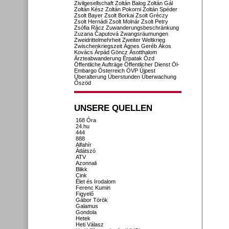
Zivilgesellschaft
Zoltán Balog
Zoltán Gál
Zoltán Kész
Zoltán Pokorni
Zoltán Spéder
Zsolt Bayer
Zsolt Borkai
Zsolt Gréczy
Zsolt Hernádi
Zsolt Molnár
Zsolt Petry
Zsófia Rácz
Zuwanderungsbeschränkung
Zuzana Čaputová
Zwangsräumungen
Zweidrittelmehrheit
Zweiter Weltkrieg
Zwischenkriegszeit
Ágnes Geréb
Ákos
Kovács
Árpád Göncz
Ásotthalom
Ärzteabwanderung
Érpatak
Ózd
Öffentliche Aufträge
Öffentlicher Dienst
Öl-
Embargo
Österreich
ÖVP
Újpest
Überalterung
Überstunden
Überwachung
Őszöd
UNSERE QUELLEN
168 Óra
24.hu
444
888
Alfahír
Átlátszó
ATV
Azonnali
Blikk
Cink
Élet és Irodalom
Ferenc Kumin
Figyelő
Gábor Török
Galamus
Gondola
Hetek
Heti Válasz