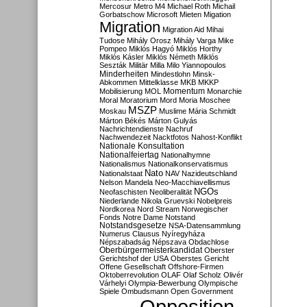
Mercosur
Metro M4
Michael Roth
Michail
Gorbatschow
Microsoft
Mieten
Migation
Migration
Migration Aid
Mihai
Tudose
Mihály Orosz
Mihály Varga
Mike
Pompeo
Miklós Hagyó
Miklós Horthy
Miklós Kásler
Miklós Németh
Miklós
Seszták
Militär
Milla
Milo Yiannopoulos
Minderheiten
Mindestlohn
Minsk-
Abkommen
Mittelklasse
MKB
MKKP
Momentum
Mobilisierung
MOL
Monarchie
Moral
Moratorium
Mord
Moria
Moschee
MSZP
Moskau
Muslime
Mária Schmidt
Márton Békés
Márton Gulyás
Nachrichtendienste
Nachruf
Nachwendezeit
Nacktfotos
Nahost-Konflikt
Nationale Konsultation
Nationalfeiertag
Nationalhymne
Nationalismus
Nationalkonservatismus
Nato
Nationalstaat
NAV
Nazideutschland
Nelson Mandela
Neo-Macchiavellismus
NGOs
Neofaschisten
Neoliberalität
Niederlande
Nikola Gruevski
Nobelpreis
Nordkorea
Nord Stream
Norwegischer
Fonds
Notre Dame
Notstand
Notstandsgesetze
NSA-Datensammlung
Numerus Clausus
Nyíregyháza
Népszabadság
Népszava
Obdachlose
Oberbürgermeisterkandidat
Oberster
Gerichtshof der USA
Oberstes Gericht
Offene Gesellschaft
Offshore-Firmen
Oktoberrevolution
OLAF
Olaf Scholz
Olivér
Várhelyi
Olympia-Bewerbung
Olympische
Spiele
Ombudsmann
Open Government
Opposition