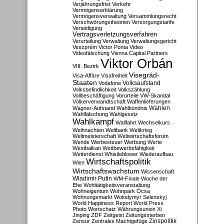
Verjährungsfrist
Verkehr
Vermögenserklärung
Vermögensverwaltung
Versammlungsrecht
Verschwörungstheorien
Versorgungstarife
Verteidigung
Vertragsverletzungsverfahren
Verurteilung
Verwaltung
Verwaltungsgericht
Veszprém
Victor Ponta
Video
Videofälschung
Vienna Capital Partners
Viktor Orbán
VIII. Bezirk
Visegrád-
Visa-Affäre
Visafreiheit
Staaten
Vodafone
Volksaufstand
Volksbefindlichkeit
Volkszählung
Vollbeschäftigung
Vorurteile
VW-Skandal
Völkerverwandtschaft
Waffenlieferungen
Wahlen
Wagner-Aufstand
Wahlbündnis
Wahlfälschung
Wahlgesetz
Wahlkampf
Wallfahrt
Wechselkurs
Weihnachten
Weltbank
Weltkrieg
Weltmeisterschaft
Weltwirtschaftsforum
Wende
Werbesteuer
Werbung
Werte
Westbalkan
Wettbewerbsfähigkeit
Wetterdienst
Whistleblower
Wiederaufbau
Wirtschaftspolitik
Wien
Wirtschaftswachstum
Wissenschaft
Wladimir Putin
WM-Finale
Woche der
Ehe
Wohltätigkeitsveranstaltung
Wohneigentum
Wohnpark Ócsa
Wohnungsmarkt
Wolodymyr Selenskyj
World Happiness Report
World Press
Photo
Wortschatz
Währungsunion
Xi
Jinping
ZDF
Zeitgeist
Zeitungssterben
Zensur
Zentrales Machtgefüge
Zinspolitik