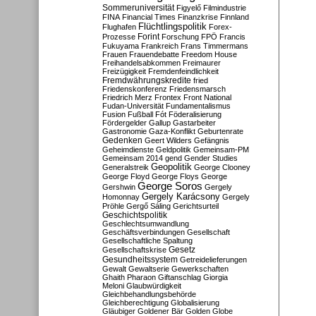
Sommeruniversität
Figyelő
Filmindustrie
FINA
Financial Times
Finanzkrise
Finnland
Flüchtlingspolitik
Flughafen
Forex-
Forint
Prozesse
Forschung
FPÖ
Francis
Fukuyama
Frankreich
Frans Timmermans
Frauen
Frauendebatte
Freedom House
Freihandelsabkommen
Freimaurer
Freizügigkeit
Fremdenfeindlichkeit
Fremdwährungskredite
fried
Friedenskonferenz
Friedensmarsch
Friedrich Merz
Frontex
Front National
Fudan-Universität
Fundamentalismus
Fusion
Fußball
Fót
Föderalisierung
Fördergelder
Gallup
Gastarbeiter
Gastronomie
Gaza-Konflikt
Geburtenrate
Gedenken
Geert Wilders
Gefängnis
Geheimdienste
Geldpolitik
Gemeinsam-PM
Gemeinsam 2014
gend
Gender Studies
Geopolitik
Generalstreik
George Clooney
George Floyd
George Floys
George
George Soros
Gershwin
Gergely
Gergely Karácsony
Homonnay
Gergely
Pröhle
Gergő Sáling
Gerichtsurteil
Geschichtspolitik
Geschlechtsumwandlung
Geschäftsverbindungen
Gesellschaft
Gesellschaftliche Spaltung
Gesetz
Gesellschaftskrise
Gesundheitssystem
Getreidelieferungen
Gewalt
Gewaltserie
Gewerkschaften
Ghaith Pharaon
Giftanschlag
Giorgia
Meloni
Glaubwürdigkeit
Gleichbehandlungsbehörde
Gleichberechtigung
Globalisierung
Gläubiger
Goldener Bär
Golden Globe