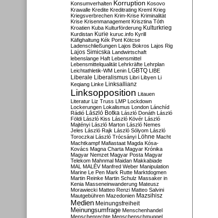
Korruption
Konsumverhalten
Kosovo
Krawalle
Kredite
Kreditrating
Kreml
Krieg
Kriegsverbrechen
Krim-Krise
Kriminalität
Krise
Krisenmanagement
Krisztina Tóth
Kulturkrieg
Kroatien
Kuba
Kulturförderung
Kurdistan
Kurie
kuruc.info
Kyrill
Käfighaltung
Kék Pont
Kötcse
Ladenschließungen
Lajos Bokros
Lajos Rig
Lajos Simicska
Landwirtschaft
lebenslange Haft
Lebensmittel
Lebensmittelqualität
Lehrkräfte
Lehrplan
LGBTQ
Leichtathletik-WM
Lenin
LIBE
Liberale
Liberalismus
Libri
Libyen
Li
Linksallianz
Keqiang
Linke
Linksopposition
Litauen
Literatur
Liz Truss
LMP
Lockdown
Lockerungen
Lokalismus
London
Lánchíd
Rádió
László Botka
László Donáth
László
Földi
László Kiss
László Kövér
László
Majtényi
László Marton
László Nemes
Jeles
László Rajk
László Sólyom
László
Löhne
Toroczkai
László Trócsányi
Macht
Machtkampf
Mafiastaat
Magda Kósa-
Kovács
Magna Charta
Magyar Krónika
Magyar Nemzet
Magyar Posta
Magyar
Telekom
Mahnmal
Maidan
Makkabiade
MAL
MALÉV
Manfred Weber
Manipulation
Marine Le Pen
Mark Rutte
Marktdogmen
Martin Reinke
Martin Schulz
Massaker in
Kenia
Masseneinwanderung
Mateusz
Morawiecki
Matteo Renzi
Matteo Salvini
Mautgebühren
Mazedonien
Mazsihisz
Medien
Meinungsfreiheit
Meinungsumfrage
Menschenhandel
Menschenrechte
Menschenschmuggel