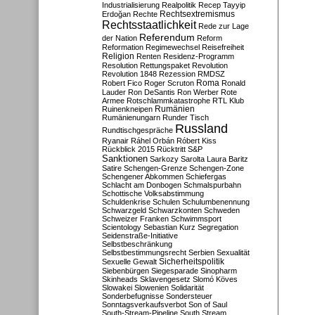
Industrialisierung
Realpolitik
Recep Tayyip
Rechtsextremismus
Erdoğan
Rechte
Rechtsstaatlichkeit
Rede zur Lage
Referendum
der Nation
Reform
Reformation
Regimewechsel
Reisefreiheit
Religion
Renten
Residenz-Programm
Resolution
Rettungspaket
Revolution
Revolution 1848
Rezession
RMDSZ
Roma
Robert Fico
Roger Scruton
Ronald
Lauder
Ron DeSantis
Ron Werber
Rote
Armee
Rotschlammkatastrophe
RTL Klub
Ruinenkneipen
Rumänien
Rumänienungarn
Runder Tisch
Russland
Rundtischgespräche
Ryanair
Ráhel Orbán
Róbert Kiss
Rückblick 2015
Rücktritt
S&P
Sanktionen
Sarkozy
Sarolta Laura Baritz
Satire
Schengen-Grenze
Schengen-Zone
Schengener Abkommen
Schiefergas
Schlacht am Donbogen
Schmalspurbahn
Schottische Volksabstimmung
Schuldenkrise
Schulen
Schulumbenennung
Schwarzgeld
Schwarzkonten
Schweden
Schweizer Franken
Schwimmsport
Scientology
Sebastian Kurz
Segregation
Seidenstraße-Initiative
Selbstbeschränkung
Selbstbestimmungsrecht
Serbien
Sexualität
Sicherheitspolitik
Sexuelle Gewalt
Siebenbürgen
Siegesparade
Sinopharm
Skinheads
Sklavengesetz
Slomó Köves
Slowakei
Slowenien
Solidarität
Sonderbefugnisse
Sondersteuer
Sonntagsverkaufsverbot
Son of Saul
South-Stream-Pipeline
South Stream