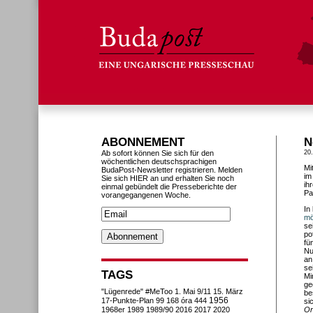
ABONNEMENT
N
Ab sofort können Sie sich für den
20
wöchentlichen deutschsprachigen
Mi
BudaPost-Newsletter registrieren. Melden
im
Sie sich HIER an und erhalten Sie noch
ih
einmal gebündelt die Presseberichte der
Pa
vorangegangenen Woche.
In
mö
se
po
fü
Nu
an
se
TAGS
Mi
ge
"Lügenrede"
#MeToo
1. Mai
9/11
15. März
be
1956
17-Punkte-Plan
99
168 óra
444
si
1968er
1989
1989/90
2016
2017
2020
Or