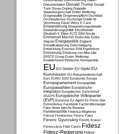
Direktmandat
Diskriminierung
Diäten
Donald Trump
Dokumentation
Donald
Tusk
Donau
Doping
Doppelte
Staatsbürgerschaft
Dritter Weltkrieg
Drogenpolitik
Drogentestpflicht
Dschihad
Dschihadismus
Dschungel
Dublin-III-
Verordnung
Dávid Vitézy
E-Card
Einwanderung
Einwanderungsdebatte
Einwanderungspolitik
Einzelhandel
Elisabeth II.
Eliten
ELTE
Előd Novák
Emmanuel Macron
Endre Ady
Endre
Energiepolitik
Ságvári
England
Entradikalisierung
Entschädigung
Entwicklung
Erasmus
Erbil
Ergebnisse
Erinnerung
Erklärung von Alba Iulia
ERSTE Group
Erster Weltkrieg
Establishment
Ethnische Homogenität
EU
EU-
EU-Gelder
EU-Gipfel
Kommission
EU-Ratspräsidentschaft
Euro
EURO 2020
Eurobonds
Europa
Europaparlament
Europapolitik
Europawahlen
Europäische
Integration
Europäischer Gerichtshof
Europäische Volkspartei
(EuGH)
(EVP)
Eurozone
Ex-Agent
Ex-Porno-Star
Extremismus
Facebook
Fachkräftemangel
Fake News
falsche Beweise
Familienpolitik
Federica Mogherini
Felcsút
Feminismus
Ferenc Falus
Ferenc Gyurcsány
Ferenc Krausz
Fidesz
Ferencváros
Fidel Castro
Fidesz-Regierung
Fidesz-