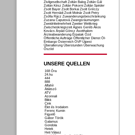
Zivilgesellschaft
Zoltán Balog
Zoltán Gál
Zoltán Kész
Zoltán Pokorni
Zoltán Spéder
Zsolt Bayer
Zsolt Borkai
Zsolt Gréczy
Zsolt Hernádi
Zsolt Molnár
Zsolt Petry
Zsófia Rácz
Zuwanderungsbeschränkung
Zuzana Čaputová
Zwangsräumungen
Zweidrittelmehrheit
Zweiter Weltkrieg
Zwischenkriegszeit
Ágnes Geréb
Ákos
Kovács
Árpád Göncz
Ásotthalom
Ärzteabwanderung
Érpatak
Ózd
Öffentliche Aufträge
Öffentlicher Dienst
Öl-
Embargo
Österreich
ÖVP
Újpest
Überalterung
Überstunden
Überwachung
Őszöd
UNSERE QUELLEN
168 Óra
24.hu
444
888
Alfahír
Átlátszó
ATV
Azonnali
Blikk
Cink
Élet és Irodalom
Ferenc Kumin
Figyelő
Gábor Török
Galamus
Gondola
Hetek
Heti Válasz