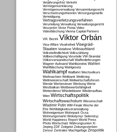
Verjährungsfrist
Verkehr
Vermögenserklärung
Vermögensverwaltung
Versammlungsrecht
Verschwörungstheorien
Versorgungstarife
Verteidigung
Vertragsverletzungsverfahren
Verurteilung
Verwaltung
Verwaltungsgericht
Veszprém
Victor Ponta
Video
Videofälschung
Vienna Capital Partners
Viktor Orbán
VIII. Bezirk
Visegrád-
Visa-Affäre
Visafreiheit
Staaten
Vodafone
Volksaufstand
Volksbefindlichkeit
Volkszählung
Vollbeschäftigung
Vorurteile
VW-Skandal
Völkerverwandtschaft
Waffenlieferungen
Wahlen
Wagner-Aufstand
Wahlbündnis
Wahlfälschung
Wahlgesetz
Wahlkampf
Wallfahrt
Wechselkurs
Weihnachten
Weltbank
Weltkrieg
Weltmeisterschaft
Weltwirtschaftsforum
Wende
Werbesteuer
Werbung
Werte
Westbalkan
Wettbewerbsfähigkeit
Wetterdienst
Whistleblower
Wiederaufbau
Wirtschaftspolitik
Wien
Wirtschaftswachstum
Wissenschaft
Wladimir Putin
WM-Finale
Woche der
Ehe
Wohltätigkeitsveranstaltung
Wohneigentum
Wohnpark Ócsa
Wohnungsmarkt
Wolodymyr Selenskyj
World Happiness Report
World Press
Photo
Wortschatz
Währungsunion
Xi
Jinping
ZDF
Zeitgeist
Zeitungssterben
Zensur
Zentrales Machtgefüge
Zinspolitik