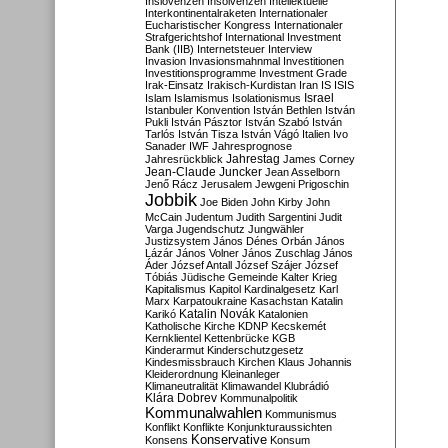
Inslovenzen
Insolvenzen
Intellektuelle
Interkontinentalraketen
Internationaler
Eucharistischer Kongress
Internationaler
Strafgerichtshof
International Investment
Bank (IIB)
Internetsteuer
Interview
Invasion
Invasionsmahnmal
Investitionen
Investitionsprogramme
Investment Grade
Irak-Einsatz
Irakisch-Kurdistan
Iran
IS
ISIS
Israel
Islam
Islamismus
Isolationismus
Istanbuler Konvention
István Bethlen
István
Pukli
István Pásztor
István Szabó
István
Tarlós
István Tisza
István Vágó
Italien
Ivo
Sanader
IWF
Jahresprognose
Jahrestag
Jahresrückblick
James Corney
Jean-Claude Juncker
Jean Asselborn
Jenő Rácz
Jerusalem
Jewgeni Prigoschin
Jobbik
Joe Biden
John Kirby
John
McCain
Judentum
Judith Sargentini
Judit
Varga
Jugendschutz
Jungwähler
Justizsystem
János Dénes Orbán
János
Lázár
János Volner
János Zuschlag
János
Áder
József Antall
József Szájer
József
Tóbiás
Jüdische Gemeinde
Kalter Krieg
Kapitalismus
Kapitol
Kardinalgesetz
Karl
Marx
Karpatoukraine
Kasachstan
Katalin
Katalin Novák
Karikó
Katalonien
Katholische Kirche
KDNP
Kecskemét
Kernklientel
Kettenbrücke
KGB
Kinderarmut
Kinderschutzgesetz
Kindesmissbrauch
Kirchen
Klaus Johannis
Kleiderordnung
Kleinanleger
Klimaneutralität
Klimawandel
Klubrádió
Klára Dobrev
Kommunalpolitik
Kommunalwahlen
Kommunismus
Konflikt
Konflikte
Konjunkturaussichten
Konservative
Konsens
Konsum