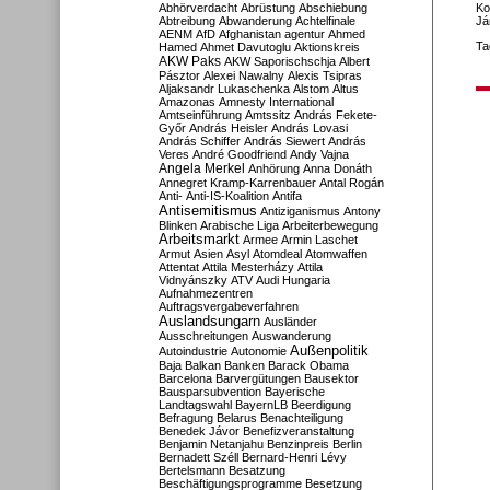
Abhörverdacht
Abrüstung
Abschiebung
Ko
Abtreibung
Abwanderung
Achtelfinale
Já
AENM
AfD
Afghanistan
agentur
Ahmed
Ta
Hamed
Ahmet Davutoglu
Aktionskreis
AKW Paks
AKW Saporischschja
Albert
Pásztor
Alexei Nawalny
Alexis Tsipras
Aljaksandr Lukaschenka
Alstom
Altus
Amazonas
Amnesty International
Amtseinführung
Amtssitz
András Fekete-
Győr
András Heisler
András Lovasi
András Schiffer
András Siewert
András
Veres
André Goodfriend
Andy Vajna
Angela Merkel
Anhörung
Anna Donáth
Annegret Kramp-Karrenbauer
Antal Rogán
Anti-
Anti-IS-Koalition
Antifa
Antisemitismus
Antiziganismus
Antony
Blinken
Arabische Liga
Arbeiterbewegung
Arbeitsmarkt
Armee
Armin Laschet
Armut
Asien
Asyl
Atomdeal
Atomwaffen
Attentat
Attila Mesterházy
Attila
Vidnyánszky
ATV
Audi Hungaria
Aufnahmezentren
Auftragsvergabeverfahren
Auslandsungarn
Ausländer
Ausschreitungen
Auswanderung
Außenpolitik
Autoindustrie
Autonomie
Baja
Balkan
Banken
Barack Obama
Barcelona
Barvergütungen
Bausektor
Bausparsubvention
Bayerische
Landtagswahl
BayernLB
Beerdigung
Befragung
Belarus
Benachteiligung
Benedek Jávor
Benefizveranstaltung
Benjamin Netanjahu
Benzinpreis
Berlin
Bernadett Széll
Bernard-Henri Lévy
Bertelsmann
Besatzung
Beschäftigungsprogramme
Besetzung