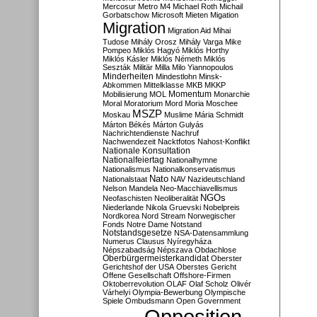
Mercosur
Metro M4
Michael Roth
Michail
Gorbatschow
Microsoft
Mieten
Migation
Migration
Migration Aid
Mihai
Tudose
Mihály Orosz
Mihály Varga
Mike
Pompeo
Miklós Hagyó
Miklós Horthy
Miklós Kásler
Miklós Németh
Miklós
Seszták
Militär
Milla
Milo Yiannopoulos
Minderheiten
Mindestlohn
Minsk-
Abkommen
Mittelklasse
MKB
MKKP
Momentum
Mobilisierung
MOL
Monarchie
Moral
Moratorium
Mord
Moria
Moschee
MSZP
Moskau
Muslime
Mária Schmidt
Márton Békés
Márton Gulyás
Nachrichtendienste
Nachruf
Nachwendezeit
Nacktfotos
Nahost-Konflikt
Nationale Konsultation
Nationalfeiertag
Nationalhymne
Nationalismus
Nationalkonservatismus
Nato
Nationalstaat
NAV
Nazideutschland
Nelson Mandela
Neo-Macchiavellismus
NGOs
Neofaschisten
Neoliberalität
Niederlande
Nikola Gruevski
Nobelpreis
Nordkorea
Nord Stream
Norwegischer
Fonds
Notre Dame
Notstand
Notstandsgesetze
NSA-Datensammlung
Numerus Clausus
Nyíregyháza
Népszabadság
Népszava
Obdachlose
Oberbürgermeisterkandidat
Oberster
Gerichtshof der USA
Oberstes Gericht
Offene Gesellschaft
Offshore-Firmen
Oktoberrevolution
OLAF
Olaf Scholz
Olivér
Várhelyi
Olympia-Bewerbung
Olympische
Spiele
Ombudsmann
Open Government
Opposition