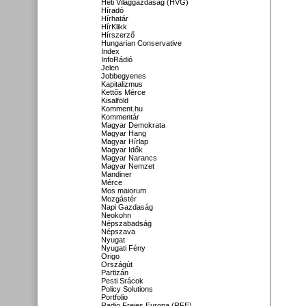
Heti Világgazdaság (HVG)
Híradó
Hírhatár
HírKlikk
Hírszerző
Hungarian Conservative
Index
InfoRádió
Jelen
Jobbegyenes
Kapitalizmus
Kettős Mérce
Kisalföld
Komment.hu
Kommentár
Magyar Demokrata
Magyar Hang
Magyar Hírlap
Magyar Idők
Magyar Narancs
Magyar Nemzet
Mandiner
Mérce
Mos maiorum
Mozgástér
Napi Gazdaság
Neokohn
Népszabadság
Népszava
Nyugat
Nyugati Fény
Origo
Országút
Partizán
Pesti Srácok
Policy Solutions
Portfolio
Radio Freies Europa (RFE)