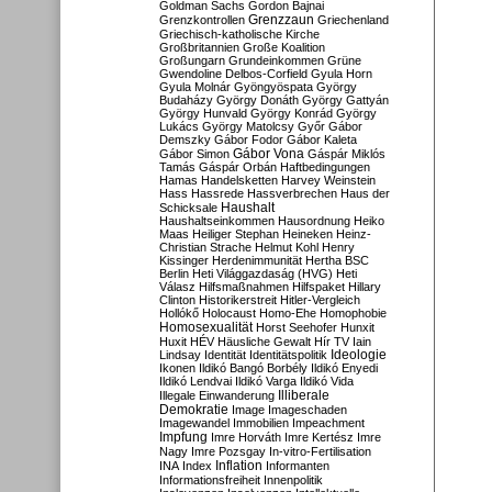
Goldman Sachs
Gordon Bajnai
Grenzzaun
Grenzkontrollen
Griechenland
Griechisch-katholische Kirche
Großbritannien
Große Koalition
Großungarn
Grundeinkommen
Grüne
Gwendoline Delbos-Corfield
Gyula Horn
Gyula Molnár
Gyöngyöspata
György
Budaházy
György Donáth
György Gattyán
György Hunvald
György Konrád
György
Lukács
György Matolcsy
Győr
Gábor
Demszky
Gábor Fodor
Gábor Kaleta
Gábor Vona
Gábor Simon
Gáspár Miklós
Tamás
Gáspár Orbán
Haftbedingungen
Hamas
Handelsketten
Harvey Weinstein
Hass
Hassrede
Hassverbrechen
Haus der
Haushalt
Schicksale
Haushaltseinkommen
Hausordnung
Heiko
Maas
Heiliger Stephan
Heineken
Heinz-
Christian Strache
Helmut Kohl
Henry
Kissinger
Herdenimmunität
Hertha BSC
Berlin
Heti Világgazdaság (HVG)
Heti
Válasz
Hilfsmaßnahmen
Hilfspaket
Hillary
Clinton
Historikerstreit
Hitler-Vergleich
Hollókő
Holocaust
Homo-Ehe
Homophobie
Homosexualität
Horst Seehofer
Hunxit
Huxit
HÉV
Häusliche Gewalt
Hír TV
Iain
Lindsay
Identität
Identitätspolitik
Ideologie
Ikonen
Ildikó Bangó Borbély
Ildikó Enyedi
Ildikó Lendvai
Ildikó Varga
Ildikó Vida
Illiberale
Illegale Einwanderung
Demokratie
Image
Imageschaden
Imagewandel
Immobilien
Impeachment
Impfung
Imre Horváth
Imre Kertész
Imre
Nagy
Imre Pozsgay
In-vitro-Fertilisation
Inflation
INA
Index
Informanten
Informationsfreiheit
Innenpolitik