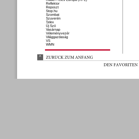
Reflektor
Reposzt
Stop.hu
Szombat
Szuverén
Telex
Új Szó
Vasárnap
Véleményvezér
Világgazdaság
VS
WMN
^
ZURÜ
CK 
ZUM 
ANFANG
DEN 
FAVORITEN 