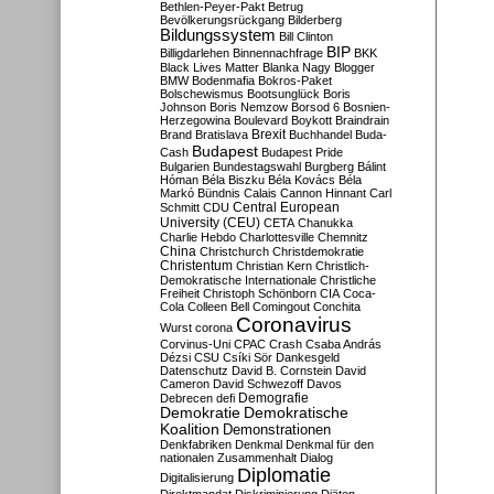
Bethlen-Peyer-Pakt
Betrug
Bevölkerungsrückgang
Bilderberg
Bildungssystem
Bill Clinton
BIP
Billigdarlehen
Binnennachfrage
BKK
Black Lives Matter
Blanka Nagy
Blogger
BMW
Bodenmafia
Bokros-Paket
Bolschewismus
Bootsunglück
Boris
Johnson
Boris Nemzow
Borsod 6
Bosnien-
Herzegowina
Boulevard
Boykott
Braindrain
Brexit
Brand
Bratislava
Buchhandel
Buda-
Budapest
Cash
Budapest Pride
Bulgarien
Bundestagswahl
Burgberg
Bálint
Hóman
Béla Biszku
Béla Kovács
Béla
Markó
Bündnis
Calais
Cannon Hinnant
Carl
Central European
Schmitt
CDU
University (CEU)
CETA
Chanukka
Charlie Hebdo
Charlottesville
Chemnitz
China
Christchurch
Christdemokratie
Christentum
Christian Kern
Christlich-
Demokratische Internationale
Christliche
Freiheit
Christoph Schönborn
CIA
Coca-
Cola
Colleen Bell
Comingout
Conchita
Coronavirus
Wurst
corona
Corvinus-Uni
CPAC
Crash
Csaba András
Dézsi
CSU
Csíki Sör
Dankesgeld
Datenschutz
David B. Cornstein
David
Cameron
David Schwezoff
Davos
Demografie
Debrecen
defi
Demokratie
Demokratische
Koalition
Demonstrationen
Denkfabriken
Denkmal
Denkmal für den
nationalen Zusammenhalt
Dialog
Diplomatie
Digitalisierung