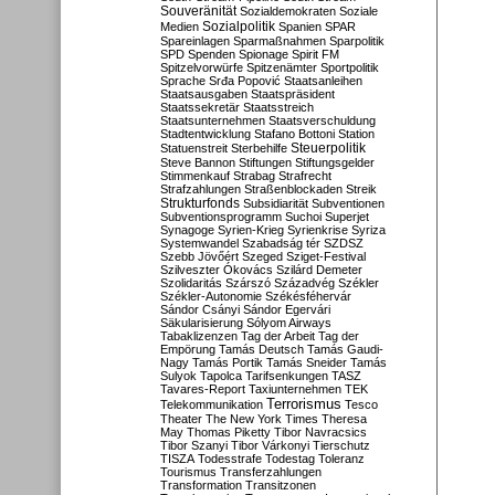
Souveränität
Sozialdemokraten
Soziale
Sozialpolitik
Medien
Spanien
SPAR
Spareinlagen
Sparmaßnahmen
Sparpolitik
SPD
Spenden
Spionage
Spirit FM
Spitzelvorwürfe
Spitzenämter
Sportpolitik
Sprache
Srđa Popović
Staatsanleihen
Staatsausgaben
Staatspräsident
Staatssekretär
Staatsstreich
Staatsunternehmen
Staatsverschuldung
Stadtentwicklung
Stafano Bottoni
Station
Steuerpolitik
Statuenstreit
Sterbehilfe
Steve Bannon
Stiftungen
Stiftungsgelder
Stimmenkauf
Strabag
Strafrecht
Strafzahlungen
Straßenblockaden
Streik
Strukturfonds
Subsidiarität
Subventionen
Subventionsprogramm
Suchoi Superjet
Synagoge
Syrien-Krieg
Syrienkrise
Syriza
Systemwandel
Szabadság tér
SZDSZ
Szebb Jövőért
Szeged
Sziget-Festival
Szilveszter Ókovács
Szilárd Demeter
Szolidaritás
Szárszó
Századvég
Székler
Székler-Autonomie
Székésféhervár
Sándor Csányi
Sándor Egervári
Säkularisierung
Sólyom Airways
Tabaklizenzen
Tag der Arbeit
Tag der
Empörung
Tamás Deutsch
Tamás Gaudi-
Nagy
Tamás Portik
Tamás Sneider
Tamás
Sulyok
Tapolca
Tarifsenkungen
TASZ
Tavares-Report
Taxiunternehmen
TEK
Terrorismus
Telekommunikation
Tesco
Theater
The New York Times
Theresa
May
Thomas Piketty
Tibor Navracsics
Tibor Szanyi
Tibor Várkonyi
Tierschutz
TISZA
Todesstrafe
Todestag
Toleranz
Tourismus
Transferzahlungen
Transformation
Transitzonen