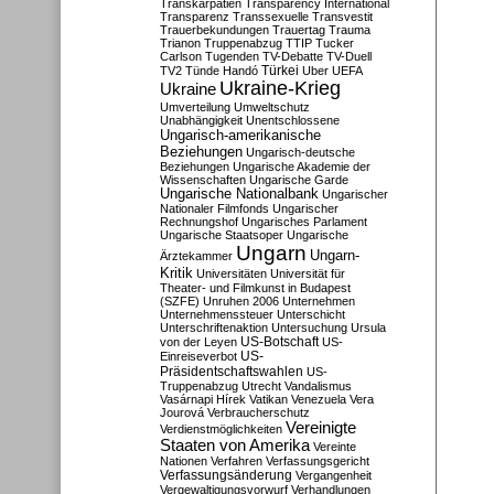
Transkarpatien
Transparency International
Transparenz
Transsexuelle
Transvestit
Trauerbekundungen
Trauertag
Trauma
Trianon
Truppenabzug
TTIP
Tucker
Carlson
Tugenden
TV-Debatte
TV-Duell
Türkei
TV2
Tünde Handó
Uber
UEFA
Ukraine-Krieg
Ukraine
Umverteilung
Umweltschutz
Unabhängigkeit
Unentschlossene
Ungarisch-amerikanische
Beziehungen
Ungarisch-deutsche
Beziehungen
Ungarische Akademie der
Wissenschaften
Ungarische Garde
Ungarische Nationalbank
Ungarischer
Nationaler Filmfonds
Ungarischer
Rechnungshof
Ungarisches Parlament
Ungarische Staatsoper
Ungarische
Ungarn
Ungarn-
Ärztekammer
Kritik
Universitäten
Universität für
Theater- und Filmkunst in Budapest
(SZFE)
Unruhen 2006
Unternehmen
Unternehmenssteuer
Unterschicht
Unterschriftenaktion
Untersuchung
Ursula
US-Botschaft
von der Leyen
US-
US-
Einreiseverbot
Präsidentschaftswahlen
US-
Truppenabzug
Utrecht
Vandalismus
Vasárnapi Hírek
Vatikan
Venezuela
Vera
Jourová
Verbraucherschutz
Vereinigte
Verdienstmöglichkeiten
Staaten von Amerika
Vereinte
Nationen
Verfahren
Verfassungsgericht
Verfassungsänderung
Vergangenheit
Vergewaltigungsvorwurf
Verhandlungen