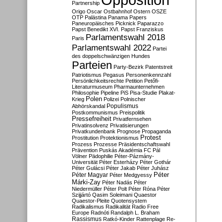
Partnership
Origo
Oscar
Ostbahnhof
Ostern
OSZE
OTP
Palästina
Panama Papers
Paneuropäisches Picknick
Paparazzo
Papst Benedikt XVI.
Papst Franziskus
Parlamentswahl 2018
Paris
Parlamentswahl 2022
Partei
des doppelschwänzigen Hundes
Parteien
Party-Bezirk
Patentstreit
Patriotismus
Pegasus
Personenkennzahl
Persönlichkeitsrechte
Petition
Petőfi-
Literaturmuseum
Pharmaunternehmen
Philosophie
Pipeline
PiS
Pisa-Studie
Plakat-
Polen
Krieg
Polizei
Polnischer
Populismus
Abhörskandal
Postkommunismus
Preispolitik
Pressefreiheit
Privatfernsehen
Privatinsolvenz
Privatisierungen
Privatkundenbank
Prognose
Propaganda
Protest
Prostitution
Protektionismus
Prozess
Prozesse
Präsidentschaftswahl
Prävention
Puskás Akadémia FC
Pál
Völner
Pädophilie
Péter-Pázmány-
Universität
Péter Esterházy
Péter Gothár
Péter Gulácsi
Péter Jakab
Péter Juhász
Péter
Péter Magyar
Péter Medgyessy
Márki-Zay
Péter Nadás
Péter
Niedermüller
Péter Polt
Péter Róna
Péter
Szijjártó
Qasim Soleimani
Quaestor
Quaestor-Pleite
Quotensystem
Radikalismus
Radikalität
Radio Free
Europe
Radnóti
Randalph L. Braham
Rassismus
Ratkó-Kinder
Rattenplage
Re-