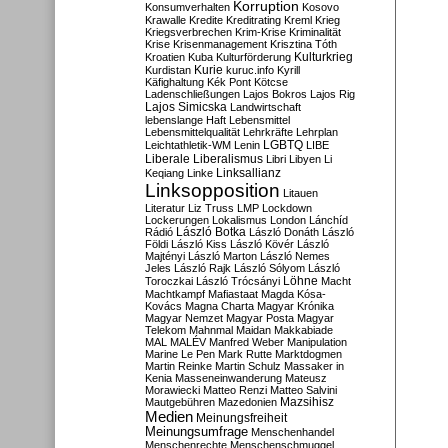
Korruption
Konsumverhalten
Kosovo
Krawalle
Kredite
Kreditrating
Kreml
Krieg
Kriegsverbrechen
Krim-Krise
Kriminalität
Krise
Krisenmanagement
Krisztina Tóth
Kulturkrieg
Kroatien
Kuba
Kulturförderung
Kurdistan
Kurie
kuruc.info
Kyrill
Käfighaltung
Kék Pont
Kötcse
Ladenschließungen
Lajos Bokros
Lajos Rig
Lajos Simicska
Landwirtschaft
lebenslange Haft
Lebensmittel
Lebensmittelqualität
Lehrkräfte
Lehrplan
LGBTQ
Leichtathletik-WM
Lenin
LIBE
Liberale
Liberalismus
Libri
Libyen
Li
Linksallianz
Keqiang
Linke
Linksopposition
Litauen
Literatur
Liz Truss
LMP
Lockdown
Lockerungen
Lokalismus
London
Lánchíd
Rádió
László Botka
László Donáth
László
Földi
László Kiss
László Kövér
László
Majtényi
László Marton
László Nemes
Jeles
László Rajk
László Sólyom
László
Löhne
Toroczkai
László Trócsányi
Macht
Machtkampf
Mafiastaat
Magda Kósa-
Kovács
Magna Charta
Magyar Krónika
Magyar Nemzet
Magyar Posta
Magyar
Telekom
Mahnmal
Maidan
Makkabiade
MAL
MALÉV
Manfred Weber
Manipulation
Marine Le Pen
Mark Rutte
Marktdogmen
Martin Reinke
Martin Schulz
Massaker in
Kenia
Masseneinwanderung
Mateusz
Morawiecki
Matteo Renzi
Matteo Salvini
Mautgebühren
Mazedonien
Mazsihisz
Medien
Meinungsfreiheit
Meinungsumfrage
Menschenhandel
Menschenrechte
Menschenschmuggel