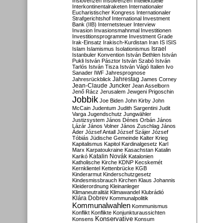
Inslovenzen
Insolvenzen
Intellektuelle
Interkontinentalraketen
Internationaler
Eucharistischer Kongress
Internationaler
Strafgerichtshof
International Investment
Bank (IIB)
Internetsteuer
Interview
Invasion
Invasionsmahnmal
Investitionen
Investitionsprogramme
Investment Grade
Irak-Einsatz
Irakisch-Kurdistan
Iran
IS
ISIS
Israel
Islam
Islamismus
Isolationismus
Istanbuler Konvention
István Bethlen
István
Pukli
István Pásztor
István Szabó
István
Tarlós
István Tisza
István Vágó
Italien
Ivo
Sanader
IWF
Jahresprognose
Jahrestag
Jahresrückblick
James Corney
Jean-Claude Juncker
Jean Asselborn
Jenő Rácz
Jerusalem
Jewgeni Prigoschin
Jobbik
Joe Biden
John Kirby
John
McCain
Judentum
Judith Sargentini
Judit
Varga
Jugendschutz
Jungwähler
Justizsystem
János Dénes Orbán
János
Lázár
János Volner
János Zuschlag
János
Áder
József Antall
József Szájer
József
Tóbiás
Jüdische Gemeinde
Kalter Krieg
Kapitalismus
Kapitol
Kardinalgesetz
Karl
Marx
Karpatoukraine
Kasachstan
Katalin
Katalin Novák
Karikó
Katalonien
Katholische Kirche
KDNP
Kecskemét
Kernklientel
Kettenbrücke
KGB
Kinderarmut
Kinderschutzgesetz
Kindesmissbrauch
Kirchen
Klaus Johannis
Kleiderordnung
Kleinanleger
Klimaneutralität
Klimawandel
Klubrádió
Klára Dobrev
Kommunalpolitik
Kommunalwahlen
Kommunismus
Konflikt
Konflikte
Konjunkturaussichten
Konservative
Konsens
Konsum