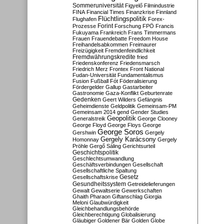
Sommeruniversität
Figyelő
Filmindustrie
FINA
Financial Times
Finanzkrise
Finnland
Flüchtlingspolitik
Flughafen
Forex-
Forint
Prozesse
Forschung
FPÖ
Francis
Fukuyama
Frankreich
Frans Timmermans
Frauen
Frauendebatte
Freedom House
Freihandelsabkommen
Freimaurer
Freizügigkeit
Fremdenfeindlichkeit
Fremdwährungskredite
fried
Friedenskonferenz
Friedensmarsch
Friedrich Merz
Frontex
Front National
Fudan-Universität
Fundamentalismus
Fusion
Fußball
Fót
Föderalisierung
Fördergelder
Gallup
Gastarbeiter
Gastronomie
Gaza-Konflikt
Geburtenrate
Gedenken
Geert Wilders
Gefängnis
Geheimdienste
Geldpolitik
Gemeinsam-PM
Gemeinsam 2014
gend
Gender Studies
Geopolitik
Generalstreik
George Clooney
George Floyd
George Floys
George
George Soros
Gershwin
Gergely
Gergely Karácsony
Homonnay
Gergely
Pröhle
Gergő Sáling
Gerichtsurteil
Geschichtspolitik
Geschlechtsumwandlung
Geschäftsverbindungen
Gesellschaft
Gesellschaftliche Spaltung
Gesetz
Gesellschaftskrise
Gesundheitssystem
Getreidelieferungen
Gewalt
Gewaltserie
Gewerkschaften
Ghaith Pharaon
Giftanschlag
Giorgia
Meloni
Glaubwürdigkeit
Gleichbehandlungsbehörde
Gleichberechtigung
Globalisierung
Gläubiger
Goldener Bär
Golden Globe