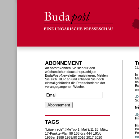
ABONNEMENT
T
Ab sofort können Sie sich für den
21
wöchentlichen deutschsprachigen
In
BudaPost-Newsletter registrieren. Melden
Me
Sie sich HIER an und erhalten Sie noch
ha
einmal gebündelt die Presseberichte der
Ex
vorangegangenen Woche.
un
„
D
Sc
Né
„
B
Hí
TAGS
Hi
Bu
"Lügenrede"
#MeToo
1. Mai
9/11
15. März
En
1956
17-Punkte-Plan
99
168 óra
444
re
1968er
1989
1989/90
2016
2017
2020