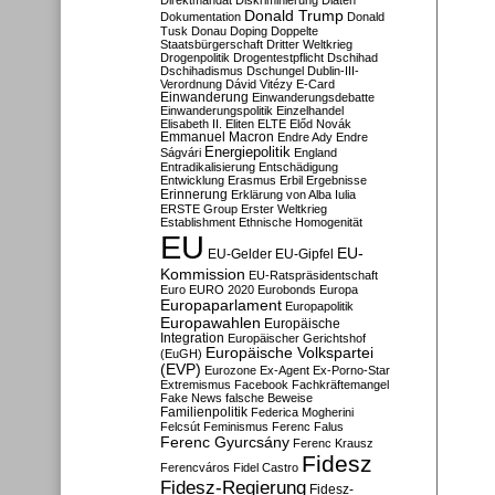
Direktmandat
Diskriminierung
Diäten
Donald Trump
Dokumentation
Donald
Tusk
Donau
Doping
Doppelte
Staatsbürgerschaft
Dritter Weltkrieg
Drogenpolitik
Drogentestpflicht
Dschihad
Dschihadismus
Dschungel
Dublin-III-
Verordnung
Dávid Vitézy
E-Card
Einwanderung
Einwanderungsdebatte
Einwanderungspolitik
Einzelhandel
Elisabeth II.
Eliten
ELTE
Előd Novák
Emmanuel Macron
Endre Ady
Endre
Energiepolitik
Ságvári
England
Entradikalisierung
Entschädigung
Entwicklung
Erasmus
Erbil
Ergebnisse
Erinnerung
Erklärung von Alba Iulia
ERSTE Group
Erster Weltkrieg
Establishment
Ethnische Homogenität
EU
EU-
EU-Gelder
EU-Gipfel
Kommission
EU-Ratspräsidentschaft
Euro
EURO 2020
Eurobonds
Europa
Europaparlament
Europapolitik
Europawahlen
Europäische
Integration
Europäischer Gerichtshof
Europäische Volkspartei
(EuGH)
(EVP)
Eurozone
Ex-Agent
Ex-Porno-Star
Extremismus
Facebook
Fachkräftemangel
Fake News
falsche Beweise
Familienpolitik
Federica Mogherini
Felcsút
Feminismus
Ferenc Falus
Ferenc Gyurcsány
Ferenc Krausz
Fidesz
Ferencváros
Fidel Castro
Fidesz-Regierung
Fidesz-