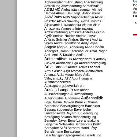
Ge
Abhörverdacht
Abrüstung
Abschiebung
in
Abtreibung
Abwanderung
Achtelfinale
An
AENM
AfD
Afghanistan
agentur
Ahmed
du
Hamed
Ahmet Davutoglu
Aktionskreis
Fa
AKW Paks
AKW Saporischschja
Albert
Pásztor
Alexei Nawalny
Alexis Tsipras
Ta
Aljaksandr Lukaschenka
Alstom
Altus
Amazonas
Amnesty International
Amtseinführung
Amtssitz
András Fekete-
Győr
András Heisler
András Lovasi
András Schiffer
András Siewert
András
Veres
André Goodfriend
Andy Vajna
Angela Merkel
Anhörung
Anna Donáth
Annegret Kramp-Karrenbauer
Antal Rogán
Anti-
Anti-IS-Koalition
Antifa
Antisemitismus
Antiziganismus
Antony
Blinken
Arabische Liga
Arbeiterbewegung
Arbeitsmarkt
Armee
Armin Laschet
Armut
Asien
Asyl
Atomdeal
Atomwaffen
Attentat
Attila Mesterházy
Attila
Vidnyánszky
ATV
Audi Hungaria
Aufnahmezentren
Auftragsvergabeverfahren
Auslandsungarn
Ausländer
Ausschreitungen
Auswanderung
Außenpolitik
Autoindustrie
Autonomie
Baja
Balkan
Banken
Barack Obama
Barcelona
Barvergütungen
Bausektor
Bausparsubvention
Bayerische
Landtagswahl
BayernLB
Beerdigung
Befragung
Belarus
Benachteiligung
Benedek Jávor
Benefizveranstaltung
Benjamin Netanjahu
Benzinpreis
Berlin
Bernadett Széll
Bernard-Henri Lévy
Bertelsmann
Besatzung
Beschäftigungsprogramme
Besetzung