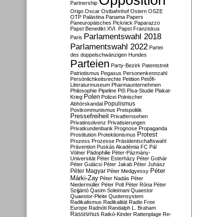
Partnership
Origo
Oscar
Ostbahnhof
Ostern
OSZE
OTP
Palästina
Panama Papers
Paneuropäisches Picknick
Paparazzo
Papst Benedikt XVI.
Papst Franziskus
Parlamentswahl 2018
Paris
Parlamentswahl 2022
Partei
des doppelschwänzigen Hundes
Parteien
Party-Bezirk
Patentstreit
Patriotismus
Pegasus
Personenkennzahl
Persönlichkeitsrechte
Petition
Petőfi-
Literaturmuseum
Pharmaunternehmen
Philosophie
Pipeline
PiS
Pisa-Studie
Plakat-
Polen
Krieg
Polizei
Polnischer
Populismus
Abhörskandal
Postkommunismus
Preispolitik
Pressefreiheit
Privatfernsehen
Privatinsolvenz
Privatisierungen
Privatkundenbank
Prognose
Propaganda
Protest
Prostitution
Protektionismus
Prozess
Prozesse
Präsidentschaftswahl
Prävention
Puskás Akadémia FC
Pál
Völner
Pädophilie
Péter-Pázmány-
Universität
Péter Esterházy
Péter Gothár
Péter Gulácsi
Péter Jakab
Péter Juhász
Péter
Péter Magyar
Péter Medgyessy
Márki-Zay
Péter Nadás
Péter
Niedermüller
Péter Polt
Péter Róna
Péter
Szijjártó
Qasim Soleimani
Quaestor
Quaestor-Pleite
Quotensystem
Radikalismus
Radikalität
Radio Free
Europe
Radnóti
Randalph L. Braham
Rassismus
Ratkó-Kinder
Rattenplage
Re-