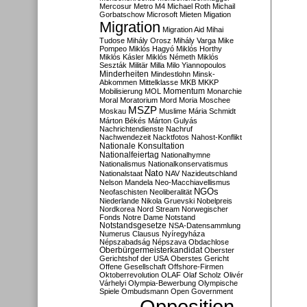
Mercosur
Metro M4
Michael Roth
Michail
Gorbatschow
Microsoft
Mieten
Migation
Migration
Migration Aid
Mihai
Tudose
Mihály Orosz
Mihály Varga
Mike
Pompeo
Miklós Hagyó
Miklós Horthy
Miklós Kásler
Miklós Németh
Miklós
Seszták
Militär
Milla
Milo Yiannopoulos
Minderheiten
Mindestlohn
Minsk-
Abkommen
Mittelklasse
MKB
MKKP
Momentum
Mobilisierung
MOL
Monarchie
Moral
Moratorium
Mord
Moria
Moschee
MSZP
Moskau
Muslime
Mária Schmidt
Márton Békés
Márton Gulyás
Nachrichtendienste
Nachruf
Nachwendezeit
Nacktfotos
Nahost-Konflikt
Nationale Konsultation
Nationalfeiertag
Nationalhymne
Nationalismus
Nationalkonservatismus
Nato
Nationalstaat
NAV
Nazideutschland
Nelson Mandela
Neo-Macchiavellismus
NGOs
Neofaschisten
Neoliberalität
Niederlande
Nikola Gruevski
Nobelpreis
Nordkorea
Nord Stream
Norwegischer
Fonds
Notre Dame
Notstand
Notstandsgesetze
NSA-Datensammlung
Numerus Clausus
Nyíregyháza
Népszabadság
Népszava
Obdachlose
Oberbürgermeisterkandidat
Oberster
Gerichtshof der USA
Oberstes Gericht
Offene Gesellschaft
Offshore-Firmen
Oktoberrevolution
OLAF
Olaf Scholz
Olivér
Várhelyi
Olympia-Bewerbung
Olympische
Spiele
Ombudsmann
Open Government
Opposition