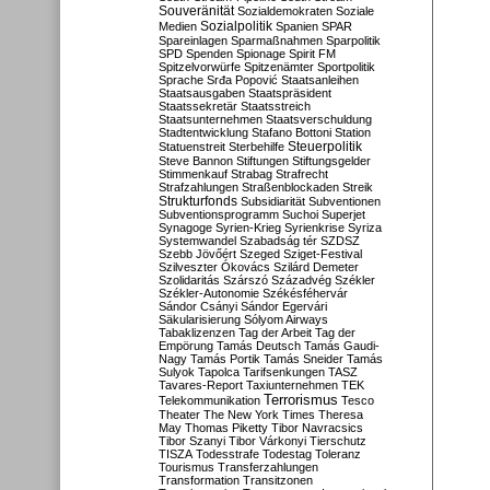
Souveränität
Sozialdemokraten
Soziale
Sozialpolitik
Medien
Spanien
SPAR
Spareinlagen
Sparmaßnahmen
Sparpolitik
SPD
Spenden
Spionage
Spirit FM
Spitzelvorwürfe
Spitzenämter
Sportpolitik
Sprache
Srđa Popović
Staatsanleihen
Staatsausgaben
Staatspräsident
Staatssekretär
Staatsstreich
Staatsunternehmen
Staatsverschuldung
Stadtentwicklung
Stafano Bottoni
Station
Steuerpolitik
Statuenstreit
Sterbehilfe
Steve Bannon
Stiftungen
Stiftungsgelder
Stimmenkauf
Strabag
Strafrecht
Strafzahlungen
Straßenblockaden
Streik
Strukturfonds
Subsidiarität
Subventionen
Subventionsprogramm
Suchoi Superjet
Synagoge
Syrien-Krieg
Syrienkrise
Syriza
Systemwandel
Szabadság tér
SZDSZ
Szebb Jövőért
Szeged
Sziget-Festival
Szilveszter Ókovács
Szilárd Demeter
Szolidaritás
Szárszó
Századvég
Székler
Székler-Autonomie
Székésféhervár
Sándor Csányi
Sándor Egervári
Säkularisierung
Sólyom Airways
Tabaklizenzen
Tag der Arbeit
Tag der
Empörung
Tamás Deutsch
Tamás Gaudi-
Nagy
Tamás Portik
Tamás Sneider
Tamás
Sulyok
Tapolca
Tarifsenkungen
TASZ
Tavares-Report
Taxiunternehmen
TEK
Terrorismus
Telekommunikation
Tesco
Theater
The New York Times
Theresa
May
Thomas Piketty
Tibor Navracsics
Tibor Szanyi
Tibor Várkonyi
Tierschutz
TISZA
Todesstrafe
Todestag
Toleranz
Tourismus
Transferzahlungen
Transformation
Transitzonen