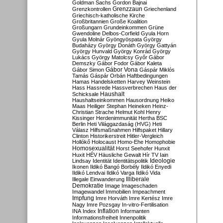
Goldman Sachs
Gordon Bajnai
Grenzzaun
Grenzkontrollen
Griechenland
Griechisch-katholische Kirche
Großbritannien
Große Koalition
Großungarn
Grundeinkommen
Grüne
Gwendoline Delbos-Corfield
Gyula Horn
Gyula Molnár
Gyöngyöspata
György
Budaházy
György Donáth
György Gattyán
György Hunvald
György Konrád
György
Lukács
György Matolcsy
Győr
Gábor
Demszky
Gábor Fodor
Gábor Kaleta
Gábor Vona
Gábor Simon
Gáspár Miklós
Tamás
Gáspár Orbán
Haftbedingungen
Hamas
Handelsketten
Harvey Weinstein
Hass
Hassrede
Hassverbrechen
Haus der
Haushalt
Schicksale
Haushaltseinkommen
Hausordnung
Heiko
Maas
Heiliger Stephan
Heineken
Heinz-
Christian Strache
Helmut Kohl
Henry
Kissinger
Herdenimmunität
Hertha BSC
Berlin
Heti Világgazdaság (HVG)
Heti
Válasz
Hilfsmaßnahmen
Hilfspaket
Hillary
Clinton
Historikerstreit
Hitler-Vergleich
Hollókő
Holocaust
Homo-Ehe
Homophobie
Homosexualität
Horst Seehofer
Hunxit
Huxit
HÉV
Häusliche Gewalt
Hír TV
Iain
Lindsay
Identität
Identitätspolitik
Ideologie
Ikonen
Ildikó Bangó Borbély
Ildikó Enyedi
Ildikó Lendvai
Ildikó Varga
Ildikó Vida
Illiberale
Illegale Einwanderung
Demokratie
Image
Imageschaden
Imagewandel
Immobilien
Impeachment
Impfung
Imre Horváth
Imre Kertész
Imre
Nagy
Imre Pozsgay
In-vitro-Fertilisation
Inflation
INA
Index
Informanten
Informationsfreiheit
Innenpolitik