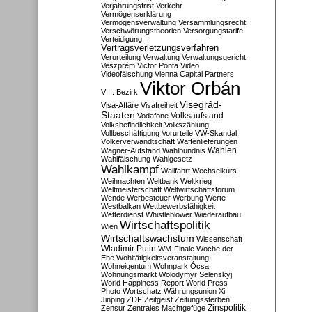
Verjährungsfrist
Verkehr
Vermögenserklärung
Vermögensverwaltung
Versammlungsrecht
Verschwörungstheorien
Versorgungstarife
Verteidigung
Vertragsverletzungsverfahren
Verurteilung
Verwaltung
Verwaltungsgericht
Veszprém
Victor Ponta
Video
Videofälschung
Vienna Capital Partners
Viktor Orbán
VIII. Bezirk
Visegrád-
Visa-Affäre
Visafreiheit
Staaten
Vodafone
Volksaufstand
Volksbefindlichkeit
Volkszählung
Vollbeschäftigung
Vorurteile
VW-Skandal
Völkerverwandtschaft
Waffenlieferungen
Wahlen
Wagner-Aufstand
Wahlbündnis
Wahlfälschung
Wahlgesetz
Wahlkampf
Wallfahrt
Wechselkurs
Weihnachten
Weltbank
Weltkrieg
Weltmeisterschaft
Weltwirtschaftsforum
Wende
Werbesteuer
Werbung
Werte
Westbalkan
Wettbewerbsfähigkeit
Wetterdienst
Whistleblower
Wiederaufbau
Wirtschaftspolitik
Wien
Wirtschaftswachstum
Wissenschaft
Wladimir Putin
WM-Finale
Woche der
Ehe
Wohltätigkeitsveranstaltung
Wohneigentum
Wohnpark Ócsa
Wohnungsmarkt
Wolodymyr Selenskyj
World Happiness Report
World Press
Photo
Wortschatz
Währungsunion
Xi
Jinping
ZDF
Zeitgeist
Zeitungssterben
Zensur
Zentrales Machtgefüge
Zinspolitik