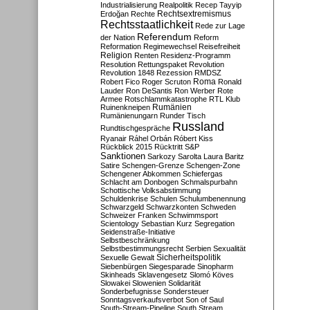
Industrialisierung
Realpolitik
Recep Tayyip
Rechtsextremismus
Erdoğan
Rechte
Rechtsstaatlichkeit
Rede zur Lage
Referendum
der Nation
Reform
Reformation
Regimewechsel
Reisefreiheit
Religion
Renten
Residenz-Programm
Resolution
Rettungspaket
Revolution
Revolution 1848
Rezession
RMDSZ
Roma
Robert Fico
Roger Scruton
Ronald
Lauder
Ron DeSantis
Ron Werber
Rote
Armee
Rotschlammkatastrophe
RTL Klub
Ruinenkneipen
Rumänien
Rumänienungarn
Runder Tisch
Russland
Rundtischgespräche
Ryanair
Ráhel Orbán
Róbert Kiss
Rückblick 2015
Rücktritt
S&P
Sanktionen
Sarkozy
Sarolta Laura Baritz
Satire
Schengen-Grenze
Schengen-Zone
Schengener Abkommen
Schiefergas
Schlacht am Donbogen
Schmalspurbahn
Schottische Volksabstimmung
Schuldenkrise
Schulen
Schulumbenennung
Schwarzgeld
Schwarzkonten
Schweden
Schweizer Franken
Schwimmsport
Scientology
Sebastian Kurz
Segregation
Seidenstraße-Initiative
Selbstbeschränkung
Selbstbestimmungsrecht
Serbien
Sexualität
Sicherheitspolitik
Sexuelle Gewalt
Siebenbürgen
Siegesparade
Sinopharm
Skinheads
Sklavengesetz
Slomó Köves
Slowakei
Slowenien
Solidarität
Sonderbefugnisse
Sondersteuer
Sonntagsverkaufsverbot
Son of Saul
South-Stream-Pipeline
South Stream