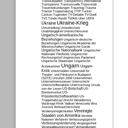
Transkarpatien
Transparency International
Transparenz
Transsexuelle
Transvestit
Trauerbekundungen
Trauertag
Trauma
Trianon
Truppenabzug
TTIP
Tucker
Carlson
Tugenden
TV-Debatte
TV-Duell
Türkei
TV2
Tünde Handó
Uber
UEFA
Ukraine-Krieg
Ukraine
Umverteilung
Umweltschutz
Unabhängigkeit
Unentschlossene
Ungarisch-amerikanische
Beziehungen
Ungarisch-deutsche
Beziehungen
Ungarische Akademie der
Wissenschaften
Ungarische Garde
Ungarische Nationalbank
Ungarischer
Nationaler Filmfonds
Ungarischer
Rechnungshof
Ungarisches Parlament
Ungarische Staatsoper
Ungarische
Ungarn
Ungarn-
Ärztekammer
Kritik
Universitäten
Universität für
Theater- und Filmkunst in Budapest
(SZFE)
Unruhen 2006
Unternehmen
Unternehmenssteuer
Unterschicht
Unterschriftenaktion
Untersuchung
Ursula
US-Botschaft
von der Leyen
US-
US-
Einreiseverbot
Präsidentschaftswahlen
US-
Truppenabzug
Utrecht
Vandalismus
Vasárnapi Hírek
Vatikan
Venezuela
Vera
Jourová
Verbraucherschutz
Vereinigte
Verdienstmöglichkeiten
Staaten von Amerika
Vereinte
Nationen
Verfahren
Verfassungsgericht
Verfassungsänderung
Vergangenheit
Vergewaltigungsvorwurf
Verhandlungen