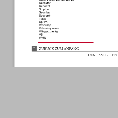
Reflektor
Reposzt
Stop.hu
Szombat
Szuverén
Telex
Új Szó
Vasárnap
Véleményvezér
Világgazdaság
VS
WMN
^
ZURÜ
CK 
ZUM 
ANFANG
DEN 
FAVORITEN 