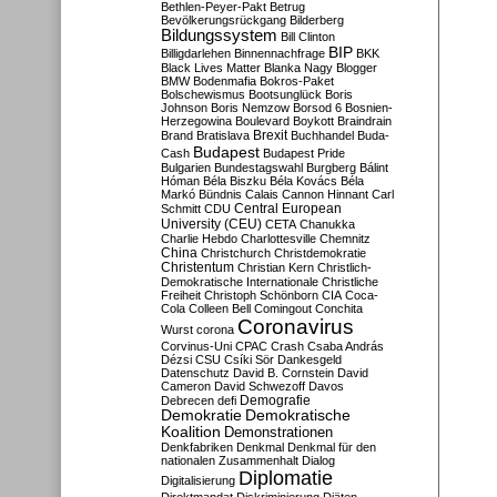
Bethlen-Peyer-Pakt
Betrug
Bevölkerungsrückgang
Bilderberg
Bildungssystem
Bill Clinton
BIP
Billigdarlehen
Binnennachfrage
BKK
Black Lives Matter
Blanka Nagy
Blogger
BMW
Bodenmafia
Bokros-Paket
Bolschewismus
Bootsunglück
Boris
Johnson
Boris Nemzow
Borsod 6
Bosnien-
Herzegowina
Boulevard
Boykott
Braindrain
Brexit
Brand
Bratislava
Buchhandel
Buda-
Budapest
Cash
Budapest Pride
Bulgarien
Bundestagswahl
Burgberg
Bálint
Hóman
Béla Biszku
Béla Kovács
Béla
Markó
Bündnis
Calais
Cannon Hinnant
Carl
Central European
Schmitt
CDU
University (CEU)
CETA
Chanukka
Charlie Hebdo
Charlottesville
Chemnitz
China
Christchurch
Christdemokratie
Christentum
Christian Kern
Christlich-
Demokratische Internationale
Christliche
Freiheit
Christoph Schönborn
CIA
Coca-
Cola
Colleen Bell
Comingout
Conchita
Coronavirus
Wurst
corona
Corvinus-Uni
CPAC
Crash
Csaba András
Dézsi
CSU
Csíki Sör
Dankesgeld
Datenschutz
David B. Cornstein
David
Cameron
David Schwezoff
Davos
Demografie
Debrecen
defi
Demokratie
Demokratische
Koalition
Demonstrationen
Denkfabriken
Denkmal
Denkmal für den
nationalen Zusammenhalt
Dialog
Diplomatie
Digitalisierung