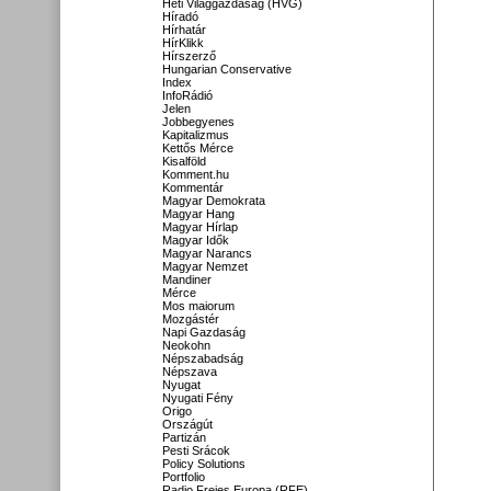
Heti Világgazdaság (HVG)
Híradó
Hírhatár
HírKlikk
Hírszerző
Hungarian Conservative
Index
InfoRádió
Jelen
Jobbegyenes
Kapitalizmus
Kettős Mérce
Kisalföld
Komment.hu
Kommentár
Magyar Demokrata
Magyar Hang
Magyar Hírlap
Magyar Idők
Magyar Narancs
Magyar Nemzet
Mandiner
Mérce
Mos maiorum
Mozgástér
Napi Gazdaság
Neokohn
Népszabadság
Népszava
Nyugat
Nyugati Fény
Origo
Országút
Partizán
Pesti Srácok
Policy Solutions
Portfolio
Radio Freies Europa (RFE)