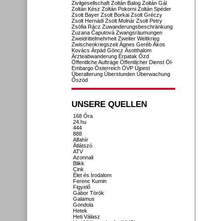
Zivilgesellschaft
Zoltán Balog
Zoltán Gál
Zoltán Kész
Zoltán Pokorni
Zoltán Spéder
Zsolt Bayer
Zsolt Borkai
Zsolt Gréczy
Zsolt Hernádi
Zsolt Molnár
Zsolt Petry
Zsófia Rácz
Zuwanderungsbeschränkung
Zuzana Čaputová
Zwangsräumungen
Zweidrittelmehrheit
Zweiter Weltkrieg
Zwischenkriegszeit
Ágnes Geréb
Ákos
Kovács
Árpád Göncz
Ásotthalom
Ärzteabwanderung
Érpatak
Ózd
Öffentliche Aufträge
Öffentlicher Dienst
Öl-
Embargo
Österreich
ÖVP
Újpest
Überalterung
Überstunden
Überwachung
Őszöd
UNSERE QUELLEN
168 Óra
24.hu
444
888
Alfahír
Átlátszó
ATV
Azonnali
Blikk
Cink
Élet és Irodalom
Ferenc Kumin
Figyelő
Gábor Török
Galamus
Gondola
Hetek
Heti Válasz