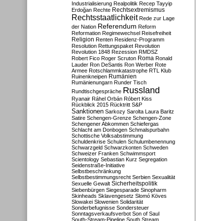
Industrialisierung
Realpolitik
Recep Tayyip
Rechtsextremismus
Erdoğan
Rechte
Rechtsstaatlichkeit
Rede zur Lage
Referendum
der Nation
Reform
Reformation
Regimewechsel
Reisefreiheit
Religion
Renten
Residenz-Programm
Resolution
Rettungspaket
Revolution
Revolution 1848
Rezession
RMDSZ
Roma
Robert Fico
Roger Scruton
Ronald
Lauder
Ron DeSantis
Ron Werber
Rote
Armee
Rotschlammkatastrophe
RTL Klub
Ruinenkneipen
Rumänien
Rumänienungarn
Runder Tisch
Russland
Rundtischgespräche
Ryanair
Ráhel Orbán
Róbert Kiss
Rückblick 2015
Rücktritt
S&P
Sanktionen
Sarkozy
Sarolta Laura Baritz
Satire
Schengen-Grenze
Schengen-Zone
Schengener Abkommen
Schiefergas
Schlacht am Donbogen
Schmalspurbahn
Schottische Volksabstimmung
Schuldenkrise
Schulen
Schulumbenennung
Schwarzgeld
Schwarzkonten
Schweden
Schweizer Franken
Schwimmsport
Scientology
Sebastian Kurz
Segregation
Seidenstraße-Initiative
Selbstbeschränkung
Selbstbestimmungsrecht
Serbien
Sexualität
Sicherheitspolitik
Sexuelle Gewalt
Siebenbürgen
Siegesparade
Sinopharm
Skinheads
Sklavengesetz
Slomó Köves
Slowakei
Slowenien
Solidarität
Sonderbefugnisse
Sondersteuer
Sonntagsverkaufsverbot
Son of Saul
South-Stream-Pipeline
South Stream