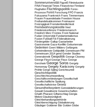
Sommeruniversität
Figyelő
Filmindustrie
FINA
Financial Times
Finanzkrise
Finnland
Flüchtlingspolitik
Flughafen
Forex-
Forint
Prozesse
Forschung
FPÖ
Francis
Fukuyama
Frankreich
Frans Timmermans
Frauen
Frauendebatte
Freedom House
Freihandelsabkommen
Freimaurer
Freizügigkeit
Fremdenfeindlichkeit
Fremdwährungskredite
fried
Friedenskonferenz
Friedensmarsch
Friedrich Merz
Frontex
Front National
Fudan-Universität
Fundamentalismus
Fusion
Fußball
Fót
Föderalisierung
Fördergelder
Gallup
Gastarbeiter
Gastronomie
Gaza-Konflikt
Geburtenrate
Gedenken
Geert Wilders
Gefängnis
Geheimdienste
Geldpolitik
Gemeinsam-PM
Gemeinsam 2014
gend
Gender Studies
Geopolitik
Generalstreik
George Clooney
George Floyd
George Floys
George
George Soros
Gershwin
Gergely
Gergely Karácsony
Homonnay
Gergely
Pröhle
Gergő Sáling
Gerichtsurteil
Geschichtspolitik
Geschlechtsumwandlung
Geschäftsverbindungen
Gesellschaft
Gesellschaftliche Spaltung
Gesetz
Gesellschaftskrise
Gesundheitssystem
Getreidelieferungen
Gewalt
Gewaltserie
Gewerkschaften
Ghaith Pharaon
Giftanschlag
Giorgia
Meloni
Glaubwürdigkeit
Gleichbehandlungsbehörde
Gleichberechtigung
Globalisierung
Gläubiger
Goldener Bär
Golden Globe