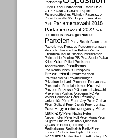
Partnership
Origo
Oscar
Ostbahnhof
Ostern
OSZE
OTP
Palästina
Panama Papers
Paneuropäisches Picknick
Paparazzo
Papst Benedikt XVI.
Papst Franziskus
Parlamentswahl 2018
Paris
Parlamentswahl 2022
Partei
des doppelschwänzigen Hundes
Parteien
Party-Bezirk
Patentstreit
Patriotismus
Pegasus
Personenkennzahl
Persönlichkeitsrechte
Petition
Petőfi-
Literaturmuseum
Pharmaunternehmen
Philosophie
Pipeline
PiS
Pisa-Studie
Plakat-
Polen
Krieg
Polizei
Polnischer
Populismus
Abhörskandal
Postkommunismus
Preispolitik
Pressefreiheit
Privatfernsehen
Privatinsolvenz
Privatisierungen
Privatkundenbank
Prognose
Propaganda
Protest
Prostitution
Protektionismus
Prozess
Prozesse
Präsidentschaftswahl
Prävention
Puskás Akadémia FC
Pál
Völner
Pädophilie
Péter-Pázmány-
Universität
Péter Esterházy
Péter Gothár
Péter Gulácsi
Péter Jakab
Péter Juhász
Péter
Péter Magyar
Péter Medgyessy
Márki-Zay
Péter Nadás
Péter
Niedermüller
Péter Polt
Péter Róna
Péter
Szijjártó
Qasim Soleimani
Quaestor
Quaestor-Pleite
Quotensystem
Radikalismus
Radikalität
Radio Free
Europe
Radnóti
Randalph L. Braham
Rassismus
Ratkó-Kinder
Rattenplage
Re-