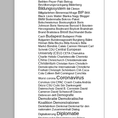
Bethlen-Peyer-Pakt
Betrug
Bevölkerungsrückgang
Bilderberg
Bildungssystem
Bill Clinton
BIP
Billigdarlehen
Binnennachfrage
BKK
Black Lives Matter
Blanka Nagy
Blogger
BMW
Bodenmafia
Bokros-Paket
Bolschewismus
Bootsunglück
Boris
Johnson
Boris Nemzow
Borsod 6
Bosnien-
Herzegowina
Boulevard
Boykott
Braindrain
Brexit
Brand
Bratislava
Buchhandel
Buda-
Budapest
Cash
Budapest Pride
Bulgarien
Bundestagswahl
Burgberg
Bálint
Hóman
Béla Biszku
Béla Kovács
Béla
Markó
Bündnis
Calais
Cannon Hinnant
Carl
Central European
Schmitt
CDU
University (CEU)
CETA
Chanukka
Charlie Hebdo
Charlottesville
Chemnitz
China
Christchurch
Christdemokratie
Christentum
Christian Kern
Christlich-
Demokratische Internationale
Christliche
Freiheit
Christoph Schönborn
CIA
Coca-
Cola
Colleen Bell
Comingout
Conchita
Coronavirus
Wurst
corona
Corvinus-Uni
CPAC
Crash
Csaba András
Dézsi
CSU
Csíki Sör
Dankesgeld
Datenschutz
David B. Cornstein
David
Cameron
David Schwezoff
Davos
Demografie
Debrecen
defi
Demokratie
Demokratische
Koalition
Demonstrationen
Denkfabriken
Denkmal
Denkmal für den
nationalen Zusammenhalt
Dialog
Diplomatie
Digitalisierung