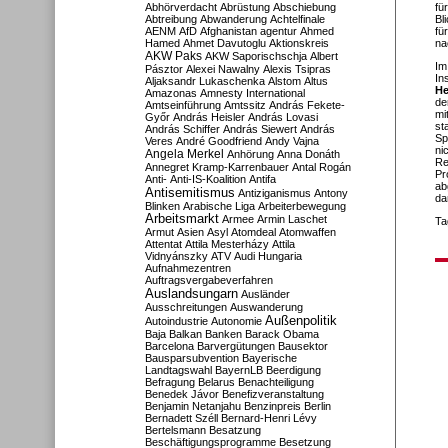
Abhörverdacht
Abrüstung
Abschiebung
fü
Abtreibung
Abwanderung
Achtelfinale
Bl
AENM
AfD
Afghanistan
agentur
Ahmed
fü
Hamed
Ahmet Davutoglu
Aktionskreis
na
AKW Paks
AKW Saporischschja
Albert
Im
Pásztor
Alexei Nawalny
Alexis Tsipras
In
Aljaksandr Lukaschenka
Alstom
Altus
He
Amazonas
Amnesty International
de
Amtseinführung
Amtssitz
András Fekete-
mi
Győr
András Heisler
András Lovasi
st
András Schiffer
András Siewert
András
Sp
Veres
André Goodfriend
Andy Vajna
ni
Angela Merkel
Anhörung
Anna Donáth
Re
Annegret Kramp-Karrenbauer
Antal Rogán
Pr
Anti-
Anti-IS-Koalition
Antifa
ab
Antisemitismus
Antiziganismus
Antony
da
Blinken
Arabische Liga
Arbeiterbewegung
Arbeitsmarkt
Armee
Armin Laschet
Ta
Armut
Asien
Asyl
Atomdeal
Atomwaffen
Attentat
Attila Mesterházy
Attila
Vidnyánszky
ATV
Audi Hungaria
Aufnahmezentren
Auftragsvergabeverfahren
Auslandsungarn
Ausländer
Ausschreitungen
Auswanderung
Außenpolitik
Autoindustrie
Autonomie
Baja
Balkan
Banken
Barack Obama
Barcelona
Barvergütungen
Bausektor
Bausparsubvention
Bayerische
Landtagswahl
BayernLB
Beerdigung
Befragung
Belarus
Benachteiligung
Benedek Jávor
Benefizveranstaltung
Benjamin Netanjahu
Benzinpreis
Berlin
Bernadett Széll
Bernard-Henri Lévy
Bertelsmann
Besatzung
Beschäftigungsprogramme
Besetzung