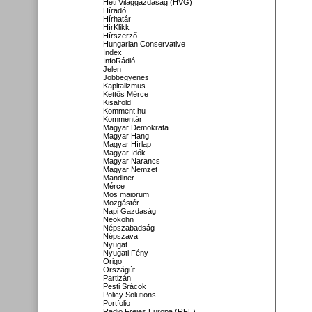
Heti Világgazdaság (HVG)
Híradó
Hírhatár
HírKlikk
Hírszerző
Hungarian Conservative
Index
InfoRádió
Jelen
Jobbegyenes
Kapitalizmus
Kettős Mérce
Kisalföld
Komment.hu
Kommentár
Magyar Demokrata
Magyar Hang
Magyar Hírlap
Magyar Idők
Magyar Narancs
Magyar Nemzet
Mandiner
Mérce
Mos maiorum
Mozgástér
Napi Gazdaság
Neokohn
Népszabadság
Népszava
Nyugat
Nyugati Fény
Origo
Országút
Partizán
Pesti Srácok
Policy Solutions
Portfolio
Radio Freies Europa (RFE)