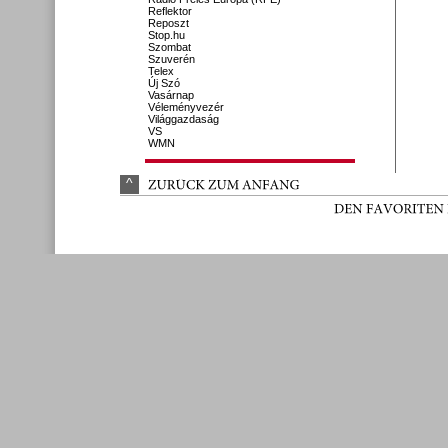
Reflektor
Reposzt
Stop.hu
Szombat
Szuverén
Telex
Új Szó
Vasárnap
Véleményvezér
Világgazdaság
VS
WMN
^
ZURÜ
CK 
ZUM 
ANFANG
DEN 
FAVORITEN 