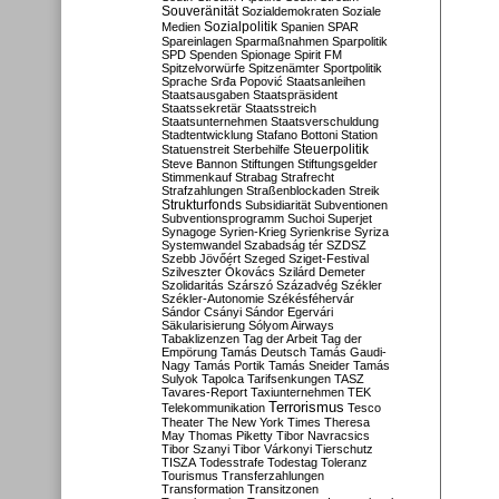
Souveränität
Sozialdemokraten
Soziale
Sozialpolitik
Medien
Spanien
SPAR
Spareinlagen
Sparmaßnahmen
Sparpolitik
SPD
Spenden
Spionage
Spirit FM
Spitzelvorwürfe
Spitzenämter
Sportpolitik
Sprache
Srđa Popović
Staatsanleihen
Staatsausgaben
Staatspräsident
Staatssekretär
Staatsstreich
Staatsunternehmen
Staatsverschuldung
Stadtentwicklung
Stafano Bottoni
Station
Steuerpolitik
Statuenstreit
Sterbehilfe
Steve Bannon
Stiftungen
Stiftungsgelder
Stimmenkauf
Strabag
Strafrecht
Strafzahlungen
Straßenblockaden
Streik
Strukturfonds
Subsidiarität
Subventionen
Subventionsprogramm
Suchoi Superjet
Synagoge
Syrien-Krieg
Syrienkrise
Syriza
Systemwandel
Szabadság tér
SZDSZ
Szebb Jövőért
Szeged
Sziget-Festival
Szilveszter Ókovács
Szilárd Demeter
Szolidaritás
Szárszó
Századvég
Székler
Székler-Autonomie
Székésféhervár
Sándor Csányi
Sándor Egervári
Säkularisierung
Sólyom Airways
Tabaklizenzen
Tag der Arbeit
Tag der
Empörung
Tamás Deutsch
Tamás Gaudi-
Nagy
Tamás Portik
Tamás Sneider
Tamás
Sulyok
Tapolca
Tarifsenkungen
TASZ
Tavares-Report
Taxiunternehmen
TEK
Terrorismus
Telekommunikation
Tesco
Theater
The New York Times
Theresa
May
Thomas Piketty
Tibor Navracsics
Tibor Szanyi
Tibor Várkonyi
Tierschutz
TISZA
Todesstrafe
Todestag
Toleranz
Tourismus
Transferzahlungen
Transformation
Transitzonen