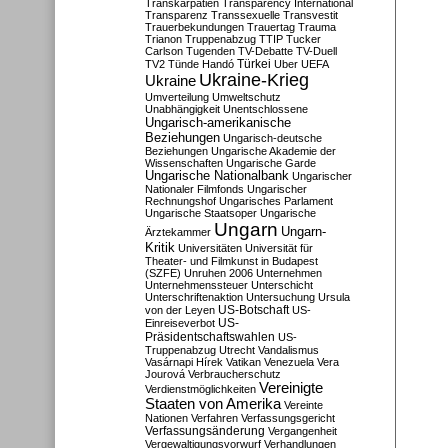
Transkarpatien
Transparency International
Transparenz
Transsexuelle
Transvestit
Trauerbekundungen
Trauertag
Trauma
Trianon
Truppenabzug
TTIP
Tucker
Carlson
Tugenden
TV-Debatte
TV-Duell
Türkei
TV2
Tünde Handó
Uber
UEFA
Ukraine-Krieg
Ukraine
Umverteilung
Umweltschutz
Unabhängigkeit
Unentschlossene
Ungarisch-amerikanische
Beziehungen
Ungarisch-deutsche
Beziehungen
Ungarische Akademie der
Wissenschaften
Ungarische Garde
Ungarische Nationalbank
Ungarischer
Nationaler Filmfonds
Ungarischer
Rechnungshof
Ungarisches Parlament
Ungarische Staatsoper
Ungarische
Ungarn
Ungarn-
Ärztekammer
Kritik
Universitäten
Universität für
Theater- und Filmkunst in Budapest
(SZFE)
Unruhen 2006
Unternehmen
Unternehmenssteuer
Unterschicht
Unterschriftenaktion
Untersuchung
Ursula
US-Botschaft
von der Leyen
US-
US-
Einreiseverbot
Präsidentschaftswahlen
US-
Truppenabzug
Utrecht
Vandalismus
Vasárnapi Hírek
Vatikan
Venezuela
Vera
Jourová
Verbraucherschutz
Vereinigte
Verdienstmöglichkeiten
Staaten von Amerika
Vereinte
Nationen
Verfahren
Verfassungsgericht
Verfassungsänderung
Vergangenheit
Vergewaltigungsvorwurf
Verhandlungen