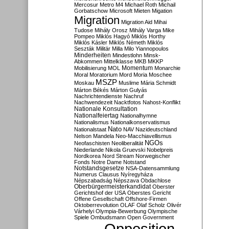
Mercosur
Metro M4
Michael Roth
Michail
Gorbatschow
Microsoft
Mieten
Migation
Migration
Migration Aid
Mihai
Tudose
Mihály Orosz
Mihály Varga
Mike
Pompeo
Miklós Hagyó
Miklós Horthy
Miklós Kásler
Miklós Németh
Miklós
Seszták
Militär
Milla
Milo Yiannopoulos
Minderheiten
Mindestlohn
Minsk-
Abkommen
Mittelklasse
MKB
MKKP
Momentum
Mobilisierung
MOL
Monarchie
Moral
Moratorium
Mord
Moria
Moschee
MSZP
Moskau
Muslime
Mária Schmidt
Márton Békés
Márton Gulyás
Nachrichtendienste
Nachruf
Nachwendezeit
Nacktfotos
Nahost-Konflikt
Nationale Konsultation
Nationalfeiertag
Nationalhymne
Nationalismus
Nationalkonservatismus
Nato
Nationalstaat
NAV
Nazideutschland
Nelson Mandela
Neo-Macchiavellismus
NGOs
Neofaschisten
Neoliberalität
Niederlande
Nikola Gruevski
Nobelpreis
Nordkorea
Nord Stream
Norwegischer
Fonds
Notre Dame
Notstand
Notstandsgesetze
NSA-Datensammlung
Numerus Clausus
Nyíregyháza
Népszabadság
Népszava
Obdachlose
Oberbürgermeisterkandidat
Oberster
Gerichtshof der USA
Oberstes Gericht
Offene Gesellschaft
Offshore-Firmen
Oktoberrevolution
OLAF
Olaf Scholz
Olivér
Várhelyi
Olympia-Bewerbung
Olympische
Spiele
Ombudsmann
Open Government
Opposition