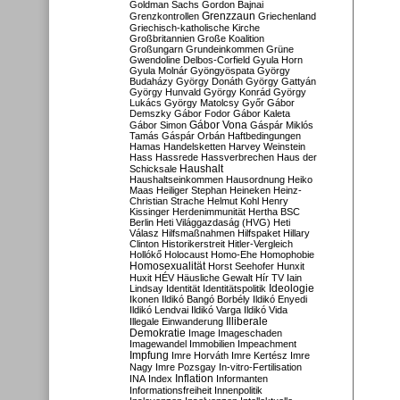
Goldman Sachs
Gordon Bajnai
Grenzzaun
Grenzkontrollen
Griechenland
Griechisch-katholische Kirche
Großbritannien
Große Koalition
Großungarn
Grundeinkommen
Grüne
Gwendoline Delbos-Corfield
Gyula Horn
Gyula Molnár
Gyöngyöspata
György
Budaházy
György Donáth
György Gattyán
György Hunvald
György Konrád
György
Lukács
György Matolcsy
Győr
Gábor
Demszky
Gábor Fodor
Gábor Kaleta
Gábor Vona
Gábor Simon
Gáspár Miklós
Tamás
Gáspár Orbán
Haftbedingungen
Hamas
Handelsketten
Harvey Weinstein
Hass
Hassrede
Hassverbrechen
Haus der
Haushalt
Schicksale
Haushaltseinkommen
Hausordnung
Heiko
Maas
Heiliger Stephan
Heineken
Heinz-
Christian Strache
Helmut Kohl
Henry
Kissinger
Herdenimmunität
Hertha BSC
Berlin
Heti Világgazdaság (HVG)
Heti
Válasz
Hilfsmaßnahmen
Hilfspaket
Hillary
Clinton
Historikerstreit
Hitler-Vergleich
Hollókő
Holocaust
Homo-Ehe
Homophobie
Homosexualität
Horst Seehofer
Hunxit
Huxit
HÉV
Häusliche Gewalt
Hír TV
Iain
Lindsay
Identität
Identitätspolitik
Ideologie
Ikonen
Ildikó Bangó Borbély
Ildikó Enyedi
Ildikó Lendvai
Ildikó Varga
Ildikó Vida
Illiberale
Illegale Einwanderung
Demokratie
Image
Imageschaden
Imagewandel
Immobilien
Impeachment
Impfung
Imre Horváth
Imre Kertész
Imre
Nagy
Imre Pozsgay
In-vitro-Fertilisation
Inflation
INA
Index
Informanten
Informationsfreiheit
Innenpolitik