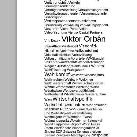
Verjährungsfrist
Verkehr
Vermögenserklärung
Vermögensverwaltung
Versammlungsrecht
Verschwörungstheorien
Versorgungstarife
Verteidigung
Vertragsverletzungsverfahren
Verurteilung
Verwaltung
Verwaltungsgericht
Veszprém
Victor Ponta
Video
Videofälschung
Vienna Capital Partners
Viktor Orbán
VIII. Bezirk
Visegrád-
Visa-Affäre
Visafreiheit
Staaten
Vodafone
Volksaufstand
Volksbefindlichkeit
Volkszählung
Vollbeschäftigung
Vorurteile
VW-Skandal
Völkerverwandtschaft
Waffenlieferungen
Wahlen
Wagner-Aufstand
Wahlbündnis
Wahlfälschung
Wahlgesetz
Wahlkampf
Wallfahrt
Wechselkurs
Weihnachten
Weltbank
Weltkrieg
Weltmeisterschaft
Weltwirtschaftsforum
Wende
Werbesteuer
Werbung
Werte
Westbalkan
Wettbewerbsfähigkeit
Wetterdienst
Whistleblower
Wiederaufbau
Wirtschaftspolitik
Wien
Wirtschaftswachstum
Wissenschaft
Wladimir Putin
WM-Finale
Woche der
Ehe
Wohltätigkeitsveranstaltung
Wohneigentum
Wohnpark Ócsa
Wohnungsmarkt
Wolodymyr Selenskyj
World Happiness Report
World Press
Photo
Wortschatz
Währungsunion
Xi
Jinping
ZDF
Zeitgeist
Zeitungssterben
Zensur
Zentrales Machtgefüge
Zinspolitik