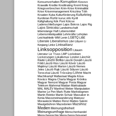
Korruption
Konsumverhalten
Kosovo
Krawalle
Kredite
Kreditrating
Kreml
Krieg
Kriegsverbrechen
Krim-Krise
Kriminalität
Krise
Krisenmanagement
Krisztina Tóth
Kulturkrieg
Kroatien
Kuba
Kulturförderung
Kurdistan
Kurie
kuruc.info
Kyrill
Käfighaltung
Kék Pont
Kötcse
Ladenschließungen
Lajos Bokros
Lajos Rig
Lajos Simicska
Landwirtschaft
lebenslange Haft
Lebensmittel
Lebensmittelqualität
Lehrkräfte
Lehrplan
LGBTQ
Leichtathletik-WM
Lenin
LIBE
Liberale
Liberalismus
Libri
Libyen
Li
Linksallianz
Keqiang
Linke
Linksopposition
Litauen
Literatur
Liz Truss
LMP
Lockdown
Lockerungen
Lokalismus
London
Lánchíd
Rádió
László Botka
László Donáth
László
Földi
László Kiss
László Kövér
László
Majtényi
László Marton
László Nemes
Jeles
László Rajk
László Sólyom
László
Löhne
Toroczkai
László Trócsányi
Macht
Machtkampf
Mafiastaat
Magda Kósa-
Kovács
Magna Charta
Magyar Krónika
Magyar Nemzet
Magyar Posta
Magyar
Telekom
Mahnmal
Maidan
Makkabiade
MAL
MALÉV
Manfred Weber
Manipulation
Marine Le Pen
Mark Rutte
Marktdogmen
Martin Reinke
Martin Schulz
Massaker in
Kenia
Masseneinwanderung
Mateusz
Morawiecki
Matteo Renzi
Matteo Salvini
Mautgebühren
Mazedonien
Mazsihisz
Medien
Meinungsfreiheit
Meinungsumfrage
Menschenhandel
Menschenrechte
Menschenschmuggel