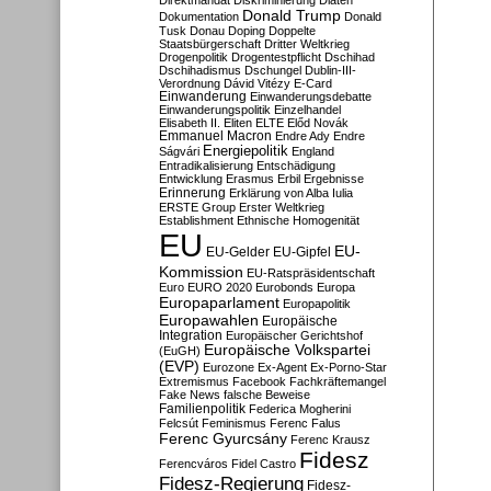
Direktmandat
Diskriminierung
Diäten
Donald Trump
Dokumentation
Donald
Tusk
Donau
Doping
Doppelte
Staatsbürgerschaft
Dritter Weltkrieg
Drogenpolitik
Drogentestpflicht
Dschihad
Dschihadismus
Dschungel
Dublin-III-
Verordnung
Dávid Vitézy
E-Card
Einwanderung
Einwanderungsdebatte
Einwanderungspolitik
Einzelhandel
Elisabeth II.
Eliten
ELTE
Előd Novák
Emmanuel Macron
Endre Ady
Endre
Energiepolitik
Ságvári
England
Entradikalisierung
Entschädigung
Entwicklung
Erasmus
Erbil
Ergebnisse
Erinnerung
Erklärung von Alba Iulia
ERSTE Group
Erster Weltkrieg
Establishment
Ethnische Homogenität
EU
EU-
EU-Gelder
EU-Gipfel
Kommission
EU-Ratspräsidentschaft
Euro
EURO 2020
Eurobonds
Europa
Europaparlament
Europapolitik
Europawahlen
Europäische
Integration
Europäischer Gerichtshof
Europäische Volkspartei
(EuGH)
(EVP)
Eurozone
Ex-Agent
Ex-Porno-Star
Extremismus
Facebook
Fachkräftemangel
Fake News
falsche Beweise
Familienpolitik
Federica Mogherini
Felcsút
Feminismus
Ferenc Falus
Ferenc Gyurcsány
Ferenc Krausz
Fidesz
Ferencváros
Fidel Castro
Fidesz-Regierung
Fidesz-