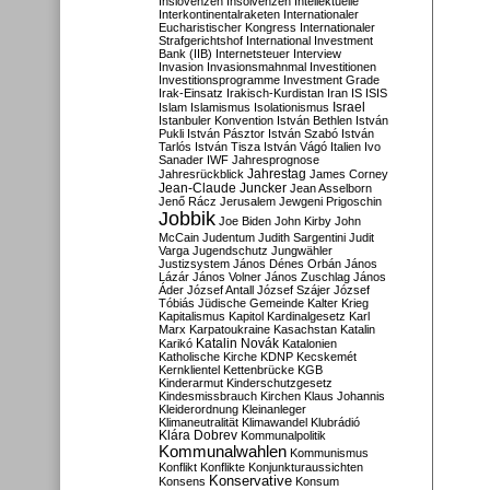
Inslovenzen
Insolvenzen
Intellektuelle
Interkontinentalraketen
Internationaler
Eucharistischer Kongress
Internationaler
Strafgerichtshof
International Investment
Bank (IIB)
Internetsteuer
Interview
Invasion
Invasionsmahnmal
Investitionen
Investitionsprogramme
Investment Grade
Irak-Einsatz
Irakisch-Kurdistan
Iran
IS
ISIS
Israel
Islam
Islamismus
Isolationismus
Istanbuler Konvention
István Bethlen
István
Pukli
István Pásztor
István Szabó
István
Tarlós
István Tisza
István Vágó
Italien
Ivo
Sanader
IWF
Jahresprognose
Jahrestag
Jahresrückblick
James Corney
Jean-Claude Juncker
Jean Asselborn
Jenő Rácz
Jerusalem
Jewgeni Prigoschin
Jobbik
Joe Biden
John Kirby
John
McCain
Judentum
Judith Sargentini
Judit
Varga
Jugendschutz
Jungwähler
Justizsystem
János Dénes Orbán
János
Lázár
János Volner
János Zuschlag
János
Áder
József Antall
József Szájer
József
Tóbiás
Jüdische Gemeinde
Kalter Krieg
Kapitalismus
Kapitol
Kardinalgesetz
Karl
Marx
Karpatoukraine
Kasachstan
Katalin
Katalin Novák
Karikó
Katalonien
Katholische Kirche
KDNP
Kecskemét
Kernklientel
Kettenbrücke
KGB
Kinderarmut
Kinderschutzgesetz
Kindesmissbrauch
Kirchen
Klaus Johannis
Kleiderordnung
Kleinanleger
Klimaneutralität
Klimawandel
Klubrádió
Klára Dobrev
Kommunalpolitik
Kommunalwahlen
Kommunismus
Konflikt
Konflikte
Konjunkturaussichten
Konservative
Konsens
Konsum