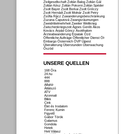
Zivilgesellschaft
Zoltán Balog
Zoltán Gál
Zoltán Kész
Zoltán Pokorni
Zoltán Spéder
Zsolt Bayer
Zsolt Borkai
Zsolt Gréczy
Zsolt Hernádi
Zsolt Molnár
Zsolt Petry
Zsófia Rácz
Zuwanderungsbeschränkung
Zuzana Čaputová
Zwangsräumungen
Zweidrittelmehrheit
Zweiter Weltkrieg
Zwischenkriegszeit
Ágnes Geréb
Ákos
Kovács
Árpád Göncz
Ásotthalom
Ärzteabwanderung
Érpatak
Ózd
Öffentliche Aufträge
Öffentlicher Dienst
Öl-
Embargo
Österreich
ÖVP
Újpest
Überalterung
Überstunden
Überwachung
Őszöd
UNSERE QUELLEN
168 Óra
24.hu
444
888
Alfahír
Átlátszó
ATV
Azonnali
Blikk
Cink
Élet és Irodalom
Ferenc Kumin
Figyelő
Gábor Török
Galamus
Gondola
Hetek
Heti Válasz