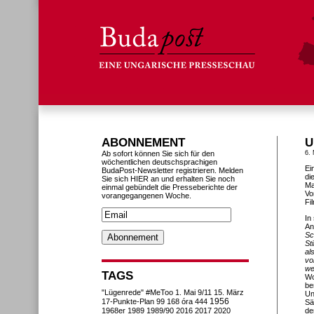
ABONNEMENT
U
Ab sofort können Sie sich für den
6. 
wöchentlichen deutschsprachigen
Ei
BudaPost-Newsletter registrieren. Melden
di
Sie sich HIER an und erhalten Sie noch
Ma
einmal gebündelt die Presseberichte der
Vo
vorangegangenen Woche.
Fi
In
An
Sc
St
al
vo
we
TAGS
Wo
be
"Lügenrede"
#MeToo
1. Mai
9/11
15. März
Un
1956
17-Punkte-Plan
99
168 óra
444
Sä
1968er
1989
1989/90
2016
2017
2020
de