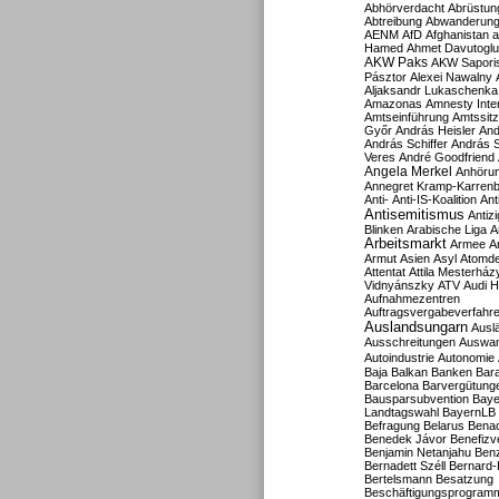
Abhörverdacht
Abrüstun
Abtreibung
Abwanderun
AENM
AfD
Afghanistan
a
Hamed
Ahmet Davutoglu
AKW Paks
AKW Sapori
Pásztor
Alexei Nawalny
Aljaksandr Lukaschenka
Amazonas
Amnesty Inter
Amtseinführung
Amtssitz
Győr
András Heisler
And
András Schiffer
András S
Veres
André Goodfriend
Angela Merkel
Anhöru
Annegret Kramp-Karren
Anti-
Anti-IS-Koalition
Ant
Antisemitismus
Antiz
Blinken
Arabische Liga
A
Arbeitsmarkt
Armee
A
Armut
Asien
Asyl
Atomde
Attentat
Attila Mesterház
Vidnyánszky
ATV
Audi H
Aufnahmezentren
Auftragsvergabeverfahr
Auslandsungarn
Ausl
Ausschreitungen
Auswa
Autoindustrie
Autonomie
Baja
Balkan
Banken
Bar
Barcelona
Barvergütung
Bausparsubvention
Baye
Landtagswahl
BayernLB
Befragung
Belarus
Benac
Benedek Jávor
Benefizv
Benjamin Netanjahu
Benz
Bernadett Széll
Bernard-
Bertelsmann
Besatzung
Beschäftigungsprogram