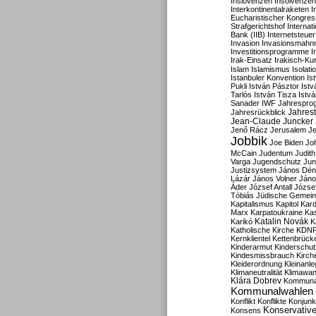
Inslovenzen
Insolvenzen
Interkontinentalraketen
I
Eucharistischer Kongres
Strafgerichtshof
Internat
Bank (IIB)
Internetsteuer
Invasion
Invasionsmahn
Investitionsprogramme
I
Irak-Einsatz
Irakisch-Ku
Islam
Islamismus
Isolat
Istanbuler Konvention
Is
Pukli
István Pásztor
Ist
Tarlós
István Tisza
Istv
Sanader
IWF
Jahrespro
Jahres
Jahresrückblick
Jean-Claude Juncker
Jenő Rácz
Jerusalem
Je
Jobbik
Joe Biden
Jo
McCain
Judentum
Judith
Varga
Jugendschutz
Jun
Justizsystem
János Dén
Lázár
János Volner
Jáno
Áder
József Antall
József
Tóbiás
Jüdische Gemei
Kapitalismus
Kapitol
Kard
Marx
Karpatoukraine
Ka
Katalin Novák
Karikó
K
Katholische Kirche
KDN
Kernklientel
Kettenbrück
Kinderarmut
Kinderschu
Kindesmissbrauch
Kirch
Kleiderordnung
Kleinanle
Klimaneutralität
Klimawan
Klára Dobrev
Kommunal
Kommunalwahlen
Konflikt
Konflikte
Konjunk
Konservativ
Konsens