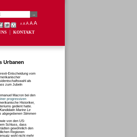
A
A
A
A
A
UNS
KONTAKT
es Urbanen
Brexit-Entscheidung vom
amerikanischer
identschaftswahl als
nlass zum Jubeln
Emmanuel Macron bei den
einer progressiven
merikanische Historiker,
teriums gedient hatte.
 Kandidatin Marine Le
aris abgegebenen Stimmen
owie von den US-
dem Schluss, dass
ßstädten gewöhnlich den
dlichen Regionen
gensatz wohl nicht mehr