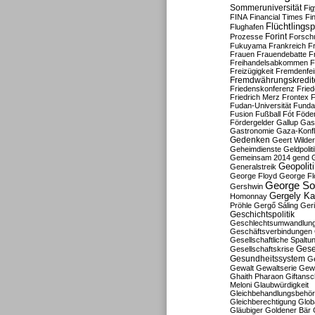
Sommeruniversität
Fig
FINA
Financial Times
Fi
Flüchtlingsp
Flughafen
Forint
Prozesse
Forsch
Fukuyama
Frankreich
F
Frauen
Frauendebatte
F
Freihandelsabkommen
F
Freizügigkeit
Fremdenfein
Fremdwährungskredit
Friedenskonferenz
Frie
Friedrich Merz
Frontex
F
Fudan-Universität
Funda
Fusion
Fußball
Fót
Föder
Fördergelder
Gallup
Gast
Gastronomie
Gaza-Konfl
Gedenken
Geert Wilde
Geheimdienste
Geldpolit
Gemeinsam 2014
gend
Geopolit
Generalstreik
George Floyd
George Fl
George So
Gershwin
Gergely K
Homonnay
Pröhle
Gergő Sáling
Geri
Geschichtspolitik
Geschlechtsumwandlun
Geschäftsverbindungen
Gesellschaftliche Spaltu
Gese
Gesellschaftskrise
Gesundheitssystem
Ge
Gewalt
Gewaltserie
Gew
Ghaith Pharaon
Giftansc
Meloni
Glaubwürdigkeit
Gleichbehandlungsbehö
Gleichberechtigung
Glob
Gläubiger
Goldener Bär