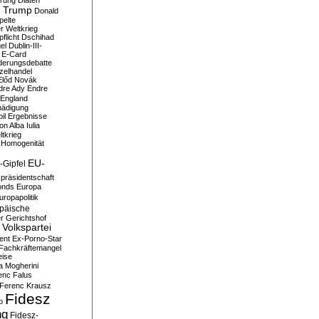
erung
Diäten
 Trump
Donald
pelte
er Weltkrieg
flicht
Dschihad
el
Dublin-III-
E-Card
derungsdebatte
zelhandel
Előd Novák
dre Ady
Endre
England
hädigung
il
Ergebnisse
n Alba Iulia
ltkrieg
 Homogenität
EU-
-Gipfel
präsidentschaft
onds
Europa
uropapolitik
päische
r Gerichtshof
Volkspartei
ent
Ex-Porno-Star
Fachkräftemangel
eise
a Mogherini
enc Falus
Ferenc Krausz
Fidesz
o
ng
Fidesz-