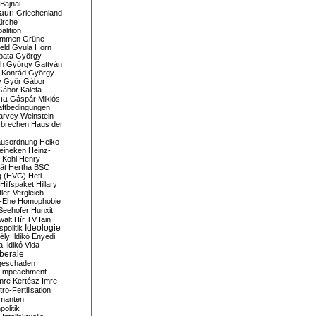
Bajnai
aun
Griechenland
irche
lition
ommen
Grüne
eld
Gyula Horn
pata
György
th
György Gattyán
 Konrád
György
y
Győr
Gábor
Gábor Kaleta
na
Gáspár Miklós
ftbedingungen
arvey Weinstein
brechen
Haus der
usordnung
Heiko
eineken
Heinz-
 Kohl
Henry
ät
Hertha BSC
g (HVG)
Heti
Hilfspaket
Hillary
tler-Vergleich
-Ehe
Homophobie
Seehofer
Hunxit
walt
Hír TV
Iain
spolitik
Ideologie
ély
Ildikó Enyedi
a
Ildikó Vida
liberale
geschaden
Impeachment
mre Kertész
Imre
itro-Fertilisation
rmanten
politik