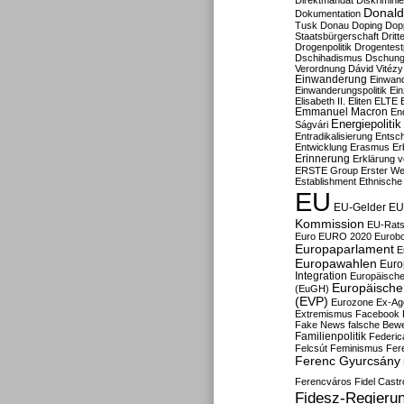
Direktmandat
Diskrimini
Donald
Dokumentation
Tusk
Donau
Doping
Dop
Staatsbürgerschaft
Dritt
Drogenpolitik
Drogentestp
Dschihadismus
Dschung
Verordnung
Dávid Vitézy
Einwanderung
Einwan
Einwanderungspolitik
Ein
Elisabeth II.
Eliten
ELTE
Emmanuel Macron
En
Energiepolitik
Ságvári
Entradikalisierung
Entsc
Entwicklung
Erasmus
Erb
Erinnerung
Erklärung vo
ERSTE Group
Erster We
Establishment
Ethnische
EU
EU-Gelder
EU
Kommission
EU-Rats
Euro
EURO 2020
Eurob
Europaparlament
E
Europawahlen
Euro
Integration
Europäische
Europäische 
(EuGH)
(EVP)
Eurozone
Ex-Ag
Extremismus
Facebook
Fake News
falsche Bew
Familienpolitik
Federic
Felcsút
Feminismus
Fer
Ferenc Gyurcsány
Ferencváros
Fidel Castr
Fidesz-Regieru