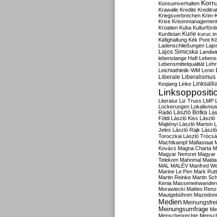
Korru
Konsumverhalten
Krawalle
Kredite
Kreditra
Kriegsverbrechen
Krim-K
Krise
Krisenmanagemen
Kroatien
Kuba
Kulturförd
Kurdistan
Kurie
kuruc.in
Käfighaltung
Kék Pont
Kö
Ladenschließungen
Lajo
Lajos Simicska
Landwir
lebenslange Haft
Lebensm
Lebensmittelqualität
Lehr
Leichtathletik-WM
Lenin
Liberale
Liberalismus
Linksalli
Keqiang
Linke
Linksoppositi
Literatur
Liz Truss
LMP
Lockerungen
Lokalismu
Rádió
László Botka
Lás
Földi
László Kiss
László
Majtényi
László Marton
L
Jeles
László Rajk
Lászl
Toroczkai
László Trócsá
Machtkampf
Mafiastaat
Kovács
Magna Charta
M
Magyar Nemzet
Magyar 
Telekom
Mahnmal
Maida
MAL
MALÉV
Manfred W
Marine Le Pen
Mark Rut
Martin Reinke
Martin Sch
Kenia
Masseneinwander
Morawiecki
Matteo Renz
Mautgebühren
Mazedoni
Medien
Meinungsfrei
Meinungsumfrage
Me
Menschenrechte
Mensc