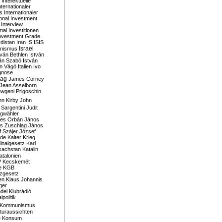
Intellektuelle
nternationaler
s
Internationaler
ional Investment
Interview
mal
Investitionen
nvestment Grade
rdistan
Iran
IS
ISIS
Israel
ionismus
tván Bethlen
István
ván Szabó
István
án Vágó
Italien
Ivo
gnose
tag
James Corney
Jean Asselborn
wgeni Prigoschin
hn Kirby
John
 Sargentini
Judit
gwähler
es Orbán
János
s Zuschlag
János
 Szájer
József
nde
Kalter Krieg
inalgesetz
Karl
sachstan
Katalin
atalonien
P
Kecskemét
e
KGB
tzgesetz
en
Klaus Johannis
ger
del
Klubrádió
politik
Kommunismus
turaussichten
e
Konsum