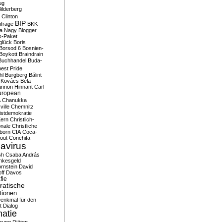
ug
ilderberg
l Clinton
BIP
frage
BKK
ka Nagy
Blogger
s-Paket
glück
Boris
Borsod 6
Bosnien-
Boykott
Braindrain
Buchhandel
Buda-
est Pride
hl
Burgberg
Bálint
 Kovács
Béla
nnon Hinnant
Carl
uropean
A
Chanukka
ville
Chemnitz
istdemokratie
Kern
Christlich-
onale
Christliche
born
CIA
Coca-
out
Conchita
avirus
sh
Csaba András
nkesgeld
rnstein
David
ff
Davos
fie
atische
tionen
enkmal für den
t
Dialog
atie