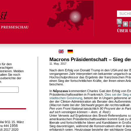
ÜBER 
Macrons Präsidentschaft – Sieg d
h für den
11. May. 2017
prachigen
Nach dem Erfolg von Donald Trump in den USA und der 
istrieren. Melden
vergangenen Jahr interpretiert ein bekannter ungarisch-
alten Sie noch
Hochschulprofessor das Ergebnis der französischen Präs
sseberichte der
einen Sieg der fortschrittlichen Kräfte, der ihnen einen A
e.
beschere.
In
Népszava
kommentiert Charles Gati den Erfolg von 
Präsidentschaftswahlen in Frankreich.
Dies sei der Sieg 
städtischen Gesinnung
, betont der in Ungarn geborene a
der der Clinton-Administration als Berater des Außenminis
(
Macron hatte bei der Stichwahl gegen die rechtsradikale
Pen vom Front National tatsächlich 90 Prozent der in P
auf sich vereinigen können – Anm. d. Red.
)
Unter Verweis auf Ergebnisse des Brexit-Referendums s
amerikanischen Präsidentschaftswahlen kommt Gati zu 
Mai
9/11
15. März
liberale und fortschrittliche Ideen und Kandidaten in Gro
1956
ra
444
Sieg davontrügen, während die Konservativen eher in län
16
2017
2020
erfolgreich seien. Heutzutage bestehe der wichtigste Ge