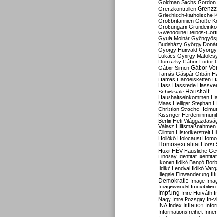
Goldman Sachs
Gordon 
Grenzz
Grenzkontrollen
Griechisch-katholische K
Großbritannien
Große Koa
Großungarn
Grundeink
Gwendoline Delbos-Corfi
Gyula Molnár
Gyöngyös
Budaházy
György Doná
György Hunvald
György
Lukács
György Matolcs
Demszky
Gábor Fodor
Gábor Vo
Gábor Simon
Tamás
Gáspár Orbán
Ha
Hamas
Handelsketten
H
Hass
Hassrede
Hassver
Haushalt
Schicksale
Haushaltseinkommen
Ha
Maas
Heiliger Stephan
H
Christian Strache
Helmut
Kissinger
Herdenimmunit
Berlin
Heti Világgazdasá
Válasz
Hilfsmaßnahmen
Clinton
Historikerstreit
Hi
Hollókő
Holocaust
Homo
Homosexualität
Horst 
Huxit
HÉV
Häusliche Ge
Lindsay
Identität
Identität
Ikonen
Ildikó Bangó Borb
Ildikó Lendvai
Ildikó Varg
Il
Illegale Einwanderung
Demokratie
Image
Ima
Imagewandel
Immobilien
Impfung
Imre Horváth
I
Nagy
Imre Pozsgay
In-v
Inflation
INA
Index
Info
Informationsfreiheit
Innen