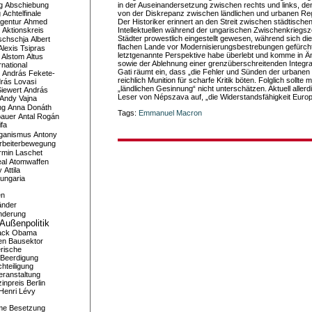
g
Abschiebung
in der Auseinandersetzung zwischen rechts und links, 
g
Achtelfinale
von der Diskrepanz zwischen ländlichen und urbanen Re
gentur
Ahmed
Der Historiker erinnert an den Streit zwischen städtische
Aktionskreis
Intellektuellen während der ungarischen Zwischenkriegsze
Städter prowestlich eingestellt gewesen, während sich die 
schschja
Albert
flachen Lande vor Modernisierungsbestrebungen gefürcht
Alexis Tsipras
letztgenannte Perspektive habe überlebt und komme in 
Alstom
Altus
sowie der Ablehnung einer grenzüberschreitenden Integr
national
Gati räumt ein, dass „die Fehler und Sünden der urbane
András Fekete-
reichlich Munition für scharfe Kritik böten. Folglich sollte
rás Lovasi
„ländlichen Gesinnung“ nicht unterschätzen. Aktuell allerdi
iewert
András
Leser von Népszava auf, „die Widerstandsfähigkeit Europ
Andy Vajna
ng
Anna Donáth
Tags:
Emmanuel Macron
bauer
Antal Rogán
ifa
iganismus
Antony
rbeiterbewegung
rmin Laschet
al
Atomwaffen
y
Attila
ungaria
en
änder
nderung
Außenpolitik
ack Obama
en
Bausektor
rische
Beerdigung
hteiligung
eranstaltung
inpreis
Berlin
Henri Lévy
me
Besetzung