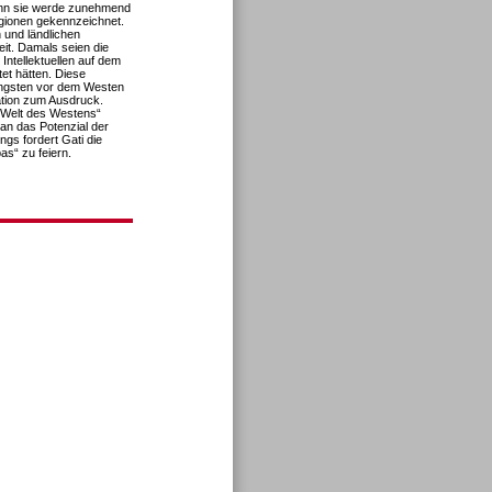
denn sie werde zunehmend
gionen gekennzeichnet.
n und ländlichen
it. Damals seien die
Intellektuellen auf dem
et hätten. Diese
Ängsten vor dem Westen
ation zum Ausdruck.
n Welt des Westens“
 man das Potenzial der
ngs fordert Gati die
as“ zu feiern.