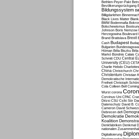
Bethlen-Peyer-Pakt
Betr
Bevölkerungsrückgang
B
Bildungssystem
Bil
Billigdarlehen
Binnennach
Black Lives Matter
Blan
BMW
Bodenmafia
Bokro
Bolschewismus
Bootsun
Johnson
Boris Nemzow
Herzegowina
Boulevard
Brexit
Brand
Bratislava
Budapest
Cash
Budap
Bulgarien
Bundestagswa
Hóman
Béla Biszku
Béla
Markó
Bündnis
Calais
Ca
Central E
Schmitt
CDU
University (CEU)
CET
Charlie Hebdo
Charlottes
China
Christchurch
Chr
Christentum
Christian 
Demokratische Internati
Freiheit
Christoph Schön
Cola
Colleen Bell
Coming
Coron
Wurst
corona
Corvinus-Uni
CPAC
Cra
Dézsi
CSU
Csíki Sör
Da
Datenschutz
David B. Co
Cameron
David Schwezo
Demogra
Debrecen
defi
Demokratie
Demokr
Koalition
Demonstra
Denkfabriken
Denkmal
D
nationalen Zusammenhal
Diplom
Digitalisierung