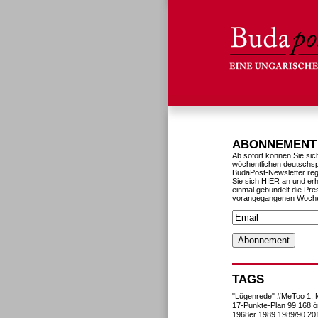
ABONNEMENT
Ab sofort können Sie sic
wöchentlichen deutschs
BudaPost-Newsletter reg
Sie sich HIER an und erh
einmal gebündelt die Pre
vorangegangenen Woch
TAGS
"Lügenrede"
#MeToo
1. 
17-Punkte-Plan
99
168 ó
1968er
1989
1989/90
20