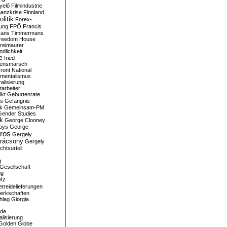
yelő
Filmindustrie
nanzkrise
Finnland
olitik
Forex-
ung
FPÖ
Francis
rans Timmermans
reedom House
reimaurer
dlichkeit
e
fried
densmarsch
ront National
mentalismus
alisierung
arbeiter
ikt
Geburtenrate
rs
Gefängnis
ik
Gemeinsam-PM
Gender Studies
ik
George Clooney
oys
George
ros
Gergely
arácsony
Gergely
chtsurteil
g
Gesellschaft
ng
tz
treidelieferungen
erkschaften
hlag
Giorgia
rde
alisierung
Golden Globe