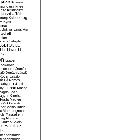
ption
Kosovo
ting
Kreml
Krieg
rise
Kriminalität
t
Krisztina Tóth
Kulturkrieg
erung
fo
Kyrill
tcse
s Bokros
Lajos Rig
tschaft
ittel
kräfte
Lehrplan
LGBTQ
LIBE
Libri
Libyen
Li
anz
on
Litauen
Lockdown
s
London
Lánchíd
zló Donáth
László
 Kövér
László
ászló Nemes
ó Sólyom
László
Löhne
nyi
Macht
Magda Kósa-
agyar Krónika
Posta
Magyar
n
Makkabiade
eber
Manipulation
te
Marktdogmen
ulz
Massaker in
ung
Mateusz
i
Matteo Salvini
en
Mazsihisz
heit
nschenhandel
henschmuggel