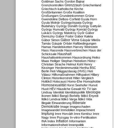
Goldman Sachs
Gordon Bajnai
Grenzzaun
Grenzkontrollen
Griechenland
Griechisch-katholische Kirche
Großbritannien
Große Koalition
Großungarn
Grundeinkommen
Grüne
Gwendoline Delbos-Corfield
Gyula Horn
Gyula Molnár
Gyöngyöspata
György
Budaházy
György Donáth
György Gattyán
György Hunvald
György Konrád
György
Lukács
György Matolcsy
Győr
Gábor
Demszky
Gábor Fodor
Gábor Kaleta
Gábor Vona
Gábor Simon
Gáspár Miklós
Tamás
Gáspár Orbán
Haftbedingungen
Hamas
Handelsketten
Harvey Weinstein
Hass
Hassrede
Hassverbrechen
Haus der
Haushalt
Schicksale
Haushaltseinkommen
Hausordnung
Heiko
Maas
Heiliger Stephan
Heineken
Heinz-
Christian Strache
Helmut Kohl
Henry
Kissinger
Herdenimmunität
Hertha BSC
Berlin
Heti Világgazdaság (HVG)
Heti
Válasz
Hilfsmaßnahmen
Hilfspaket
Hillary
Clinton
Historikerstreit
Hitler-Vergleich
Hollókő
Holocaust
Homo-Ehe
Homophobie
Homosexualität
Horst Seehofer
Hunxit
Huxit
HÉV
Häusliche Gewalt
Hír TV
Iain
Lindsay
Identität
Identitätspolitik
Ideologie
Ikonen
Ildikó Bangó Borbély
Ildikó Enyedi
Ildikó Lendvai
Ildikó Varga
Ildikó Vida
Illiberale
Illegale Einwanderung
Demokratie
Image
Imageschaden
Imagewandel
Immobilien
Impeachment
Impfung
Imre Horváth
Imre Kertész
Imre
Nagy
Imre Pozsgay
In-vitro-Fertilisation
Inflation
INA
Index
Informanten
Informationsfreiheit
Innenpolitik