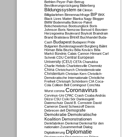
Bethlen-Peyer-Pakt
Betrug
Bevölkerungsrückgang
Bilderberg
Bildungssystem
Bill Clinton
BIP
Billigdarlehen
Binnennachfrage
BKK
Black Lives Matter
Blanka Nagy
Blogger
BMW
Bodenmafia
Bokros-Paket
Bolschewismus
Bootsunglück
Boris
Johnson
Boris Nemzow
Borsod 6
Bosnien-
Herzegowina
Boulevard
Boykott
Braindrain
Brexit
Brand
Bratislava
Buchhandel
Buda-
Budapest
Cash
Budapest Pride
Bulgarien
Bundestagswahl
Burgberg
Bálint
Hóman
Béla Biszku
Béla Kovács
Béla
Markó
Bündnis
Calais
Cannon Hinnant
Carl
Central European
Schmitt
CDU
University (CEU)
CETA
Chanukka
Charlie Hebdo
Charlottesville
Chemnitz
China
Christchurch
Christdemokratie
Christentum
Christian Kern
Christlich-
Demokratische Internationale
Christliche
Freiheit
Christoph Schönborn
CIA
Coca-
Cola
Colleen Bell
Comingout
Conchita
Coronavirus
Wurst
corona
Corvinus-Uni
CPAC
Crash
Csaba András
Dézsi
CSU
Csíki Sör
Dankesgeld
Datenschutz
David B. Cornstein
David
Cameron
David Schwezoff
Davos
Demografie
Debrecen
defi
Demokratie
Demokratische
Koalition
Demonstrationen
Denkfabriken
Denkmal
Denkmal für den
nationalen Zusammenhalt
Dialog
Diplomatie
Digitalisierung