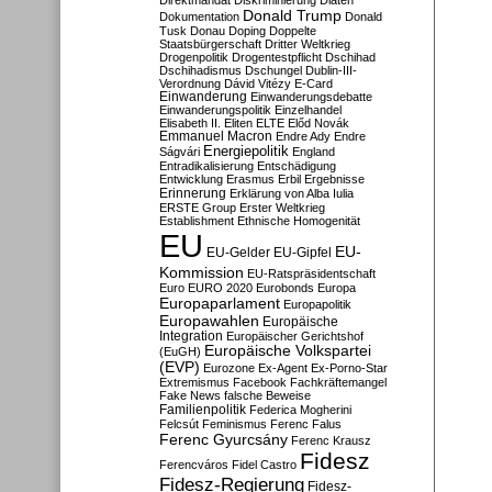
Direktmandat
Diskriminierung
Diäten
Donald Trump
Dokumentation
Donald
Tusk
Donau
Doping
Doppelte
Staatsbürgerschaft
Dritter Weltkrieg
Drogenpolitik
Drogentestpflicht
Dschihad
Dschihadismus
Dschungel
Dublin-III-
Verordnung
Dávid Vitézy
E-Card
Einwanderung
Einwanderungsdebatte
Einwanderungspolitik
Einzelhandel
Elisabeth II.
Eliten
ELTE
Előd Novák
Emmanuel Macron
Endre Ady
Endre
Energiepolitik
Ságvári
England
Entradikalisierung
Entschädigung
Entwicklung
Erasmus
Erbil
Ergebnisse
Erinnerung
Erklärung von Alba Iulia
ERSTE Group
Erster Weltkrieg
Establishment
Ethnische Homogenität
EU
EU-
EU-Gelder
EU-Gipfel
Kommission
EU-Ratspräsidentschaft
Euro
EURO 2020
Eurobonds
Europa
Europaparlament
Europapolitik
Europawahlen
Europäische
Integration
Europäischer Gerichtshof
Europäische Volkspartei
(EuGH)
(EVP)
Eurozone
Ex-Agent
Ex-Porno-Star
Extremismus
Facebook
Fachkräftemangel
Fake News
falsche Beweise
Familienpolitik
Federica Mogherini
Felcsút
Feminismus
Ferenc Falus
Ferenc Gyurcsány
Ferenc Krausz
Fidesz
Ferencváros
Fidel Castro
Fidesz-Regierung
Fidesz-