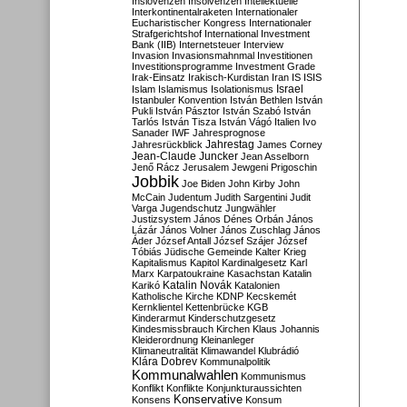
Inslovenzen
Insolvenzen
Intellektuelle
Interkontinentalraketen
Internationaler
Eucharistischer Kongress
Internationaler
Strafgerichtshof
International Investment
Bank (IIB)
Internetsteuer
Interview
Invasion
Invasionsmahnmal
Investitionen
Investitionsprogramme
Investment Grade
Irak-Einsatz
Irakisch-Kurdistan
Iran
IS
ISIS
Israel
Islam
Islamismus
Isolationismus
Istanbuler Konvention
István Bethlen
István
Pukli
István Pásztor
István Szabó
István
Tarlós
István Tisza
István Vágó
Italien
Ivo
Sanader
IWF
Jahresprognose
Jahrestag
Jahresrückblick
James Corney
Jean-Claude Juncker
Jean Asselborn
Jenő Rácz
Jerusalem
Jewgeni Prigoschin
Jobbik
Joe Biden
John Kirby
John
McCain
Judentum
Judith Sargentini
Judit
Varga
Jugendschutz
Jungwähler
Justizsystem
János Dénes Orbán
János
Lázár
János Volner
János Zuschlag
János
Áder
József Antall
József Szájer
József
Tóbiás
Jüdische Gemeinde
Kalter Krieg
Kapitalismus
Kapitol
Kardinalgesetz
Karl
Marx
Karpatoukraine
Kasachstan
Katalin
Katalin Novák
Karikó
Katalonien
Katholische Kirche
KDNP
Kecskemét
Kernklientel
Kettenbrücke
KGB
Kinderarmut
Kinderschutzgesetz
Kindesmissbrauch
Kirchen
Klaus Johannis
Kleiderordnung
Kleinanleger
Klimaneutralität
Klimawandel
Klubrádió
Klára Dobrev
Kommunalpolitik
Kommunalwahlen
Kommunismus
Konflikt
Konflikte
Konjunkturaussichten
Konservative
Konsens
Konsum