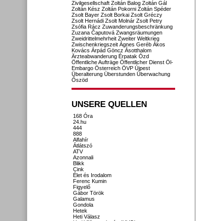
Zivilgesellschaft
Zoltán Balog
Zoltán Gál
Zoltán Kész
Zoltán Pokorni
Zoltán Spéder
Zsolt Bayer
Zsolt Borkai
Zsolt Gréczy
Zsolt Hernádi
Zsolt Molnár
Zsolt Petry
Zsófia Rácz
Zuwanderungsbeschränkung
Zuzana Čaputová
Zwangsräumungen
Zweidrittelmehrheit
Zweiter Weltkrieg
Zwischenkriegszeit
Ágnes Geréb
Ákos
Kovács
Árpád Göncz
Ásotthalom
Ärzteabwanderung
Érpatak
Ózd
Öffentliche Aufträge
Öffentlicher Dienst
Öl-
Embargo
Österreich
ÖVP
Újpest
Überalterung
Überstunden
Überwachung
Őszöd
UNSERE QUELLEN
168 Óra
24.hu
444
888
Alfahír
Átlátszó
ATV
Azonnali
Blikk
Cink
Élet és Irodalom
Ferenc Kumin
Figyelő
Gábor Török
Galamus
Gondola
Hetek
Heti Válasz