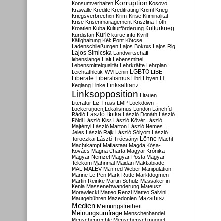
Korruption
Konsumverhalten
Kosovo
Krawalle
Kredite
Kreditrating
Kreml
Krieg
Kriegsverbrechen
Krim-Krise
Kriminalität
Krise
Krisenmanagement
Krisztina Tóth
Kulturkrieg
Kroatien
Kuba
Kulturförderung
Kurdistan
Kurie
kuruc.info
Kyrill
Käfighaltung
Kék Pont
Kötcse
Ladenschließungen
Lajos Bokros
Lajos Rig
Lajos Simicska
Landwirtschaft
lebenslange Haft
Lebensmittel
Lebensmittelqualität
Lehrkräfte
Lehrplan
LGBTQ
Leichtathletik-WM
Lenin
LIBE
Liberale
Liberalismus
Libri
Libyen
Li
Linksallianz
Keqiang
Linke
Linksopposition
Litauen
Literatur
Liz Truss
LMP
Lockdown
Lockerungen
Lokalismus
London
Lánchíd
Rádió
László Botka
László Donáth
László
Földi
László Kiss
László Kövér
László
Majtényi
László Marton
László Nemes
Jeles
László Rajk
László Sólyom
László
Löhne
Toroczkai
László Trócsányi
Macht
Machtkampf
Mafiastaat
Magda Kósa-
Kovács
Magna Charta
Magyar Krónika
Magyar Nemzet
Magyar Posta
Magyar
Telekom
Mahnmal
Maidan
Makkabiade
MAL
MALÉV
Manfred Weber
Manipulation
Marine Le Pen
Mark Rutte
Marktdogmen
Martin Reinke
Martin Schulz
Massaker in
Kenia
Masseneinwanderung
Mateusz
Morawiecki
Matteo Renzi
Matteo Salvini
Mautgebühren
Mazedonien
Mazsihisz
Medien
Meinungsfreiheit
Meinungsumfrage
Menschenhandel
Menschenrechte
Menschenschmuggel