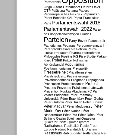
Partnership
Origo
Oscar
Ostbahnhof
Ostern
OSZE
OTP
Palästina
Panama Papers
Paneuropäisches Picknick
Paparazzo
Papst Benedikt XVI.
Papst Franziskus
Parlamentswahl 2018
Paris
Parlamentswahl 2022
Partei
des doppelschwänzigen Hundes
Parteien
Party-Bezirk
Patentstreit
Patriotismus
Pegasus
Personenkennzahl
Persönlichkeitsrechte
Petition
Petőfi-
Literaturmuseum
Pharmaunternehmen
Philosophie
Pipeline
PiS
Pisa-Studie
Plakat-
Polen
Krieg
Polizei
Polnischer
Populismus
Abhörskandal
Postkommunismus
Preispolitik
Pressefreiheit
Privatfernsehen
Privatinsolvenz
Privatisierungen
Privatkundenbank
Prognose
Propaganda
Protest
Prostitution
Protektionismus
Prozess
Prozesse
Präsidentschaftswahl
Prävention
Puskás Akadémia FC
Pál
Völner
Pädophilie
Péter-Pázmány-
Universität
Péter Esterházy
Péter Gothár
Péter Gulácsi
Péter Jakab
Péter Juhász
Péter
Péter Magyar
Péter Medgyessy
Márki-Zay
Péter Nadás
Péter
Niedermüller
Péter Polt
Péter Róna
Péter
Szijjártó
Qasim Soleimani
Quaestor
Quaestor-Pleite
Quotensystem
Radikalismus
Radikalität
Radio Free
Europe
Radnóti
Randalph L. Braham
Rassismus
Ratkó-Kinder
Rattenplage
Re-