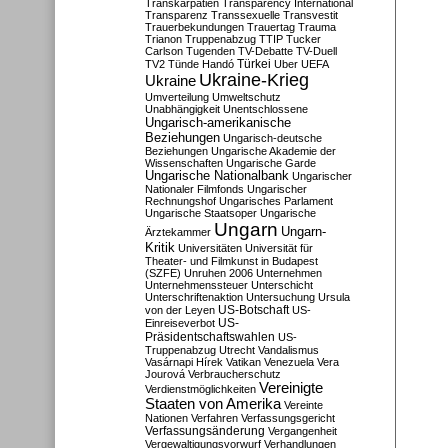
Transkarpatien
Transparency International
Transparenz
Transsexuelle
Transvestit
Trauerbekundungen
Trauertag
Trauma
Trianon
Truppenabzug
TTIP
Tucker
Carlson
Tugenden
TV-Debatte
TV-Duell
Türkei
TV2
Tünde Handó
Uber
UEFA
Ukraine-Krieg
Ukraine
Umverteilung
Umweltschutz
Unabhängigkeit
Unentschlossene
Ungarisch-amerikanische
Beziehungen
Ungarisch-deutsche
Beziehungen
Ungarische Akademie der
Wissenschaften
Ungarische Garde
Ungarische Nationalbank
Ungarischer
Nationaler Filmfonds
Ungarischer
Rechnungshof
Ungarisches Parlament
Ungarische Staatsoper
Ungarische
Ungarn
Ungarn-
Ärztekammer
Kritik
Universitäten
Universität für
Theater- und Filmkunst in Budapest
(SZFE)
Unruhen 2006
Unternehmen
Unternehmenssteuer
Unterschicht
Unterschriftenaktion
Untersuchung
Ursula
US-Botschaft
von der Leyen
US-
US-
Einreiseverbot
Präsidentschaftswahlen
US-
Truppenabzug
Utrecht
Vandalismus
Vasárnapi Hírek
Vatikan
Venezuela
Vera
Jourová
Verbraucherschutz
Vereinigte
Verdienstmöglichkeiten
Staaten von Amerika
Vereinte
Nationen
Verfahren
Verfassungsgericht
Verfassungsänderung
Vergangenheit
Vergewaltigungsvorwurf
Verhandlungen