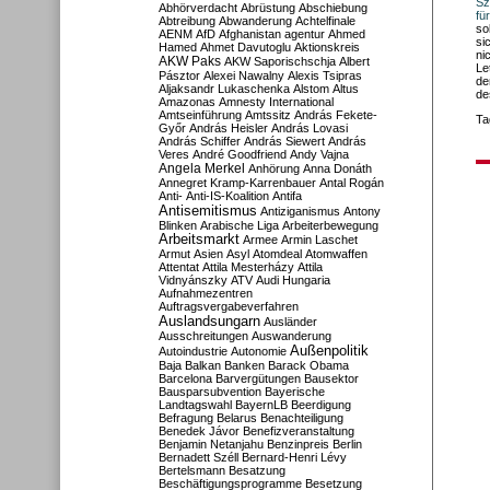
Sz
Abhörverdacht
Abrüstung
Abschiebung
fü
Abtreibung
Abwanderung
Achtelfinale
so
AENM
AfD
Afghanistan
agentur
Ahmed
si
Hamed
Ahmet Davutoglu
Aktionskreis
ni
AKW Paks
AKW Saporischschja
Albert
Le
Pásztor
Alexei Nawalny
Alexis Tsipras
de
Aljaksandr Lukaschenka
Alstom
Altus
de
Amazonas
Amnesty International
Amtseinführung
Amtssitz
András Fekete-
Ta
Győr
András Heisler
András Lovasi
András Schiffer
András Siewert
András
Veres
André Goodfriend
Andy Vajna
Angela Merkel
Anhörung
Anna Donáth
Annegret Kramp-Karrenbauer
Antal Rogán
Anti-
Anti-IS-Koalition
Antifa
Antisemitismus
Antiziganismus
Antony
Blinken
Arabische Liga
Arbeiterbewegung
Arbeitsmarkt
Armee
Armin Laschet
Armut
Asien
Asyl
Atomdeal
Atomwaffen
Attentat
Attila Mesterházy
Attila
Vidnyánszky
ATV
Audi Hungaria
Aufnahmezentren
Auftragsvergabeverfahren
Auslandsungarn
Ausländer
Ausschreitungen
Auswanderung
Außenpolitik
Autoindustrie
Autonomie
Baja
Balkan
Banken
Barack Obama
Barcelona
Barvergütungen
Bausektor
Bausparsubvention
Bayerische
Landtagswahl
BayernLB
Beerdigung
Befragung
Belarus
Benachteiligung
Benedek Jávor
Benefizveranstaltung
Benjamin Netanjahu
Benzinpreis
Berlin
Bernadett Széll
Bernard-Henri Lévy
Bertelsmann
Besatzung
Beschäftigungsprogramme
Besetzung