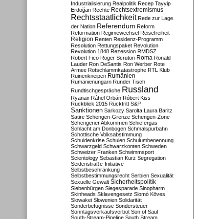
Industrialisierung
Realpolitik
Recep Tayyip
Rechtsextremismus
Erdoğan
Rechte
Rechtsstaatlichkeit
Rede zur Lage
Referendum
der Nation
Reform
Reformation
Regimewechsel
Reisefreiheit
Religion
Renten
Residenz-Programm
Resolution
Rettungspaket
Revolution
Revolution 1848
Rezession
RMDSZ
Roma
Robert Fico
Roger Scruton
Ronald
Lauder
Ron DeSantis
Ron Werber
Rote
Armee
Rotschlammkatastrophe
RTL Klub
Ruinenkneipen
Rumänien
Rumänienungarn
Runder Tisch
Russland
Rundtischgespräche
Ryanair
Ráhel Orbán
Róbert Kiss
Rückblick 2015
Rücktritt
S&P
Sanktionen
Sarkozy
Sarolta Laura Baritz
Satire
Schengen-Grenze
Schengen-Zone
Schengener Abkommen
Schiefergas
Schlacht am Donbogen
Schmalspurbahn
Schottische Volksabstimmung
Schuldenkrise
Schulen
Schulumbenennung
Schwarzgeld
Schwarzkonten
Schweden
Schweizer Franken
Schwimmsport
Scientology
Sebastian Kurz
Segregation
Seidenstraße-Initiative
Selbstbeschränkung
Selbstbestimmungsrecht
Serbien
Sexualität
Sicherheitspolitik
Sexuelle Gewalt
Siebenbürgen
Siegesparade
Sinopharm
Skinheads
Sklavengesetz
Slomó Köves
Slowakei
Slowenien
Solidarität
Sonderbefugnisse
Sondersteuer
Sonntagsverkaufsverbot
Son of Saul
South-Stream-Pipeline
South Stream