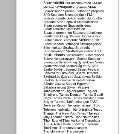
Souveränität
Sozialdemokraten
Soziale
Sozialpolitik
Medien
Spanien
SPAR
Spareinlagen
Sparmaßnahmen
Sparpolitik
SPD
Spenden
Spionage
Spirit FM
Spitzelvorwürfe
Spitzenämter
Sportpolitik
Sprache
Srđa Popović
Staatsanleihen
Staatsausgaben
Staatspräsident
Staatssekretär
Staatsstreich
Staatsunternehmen
Staatsverschuldung
Stadtentwicklung
Stafano Bottoni
Station
Steuerpolitik
Statuenstreit
Sterbehilfe
Steve Bannon
Stiftungen
Stiftungsgelder
Stimmenkauf
Strabag
Strafrecht
Strafzahlungen
Straßenblockaden
Streik
Strukturfonds
Subsidiarität
Subventionen
Subventionsprogramm
Suchoi Superjet
Synagoge
Syrien-Krieg
Syrienkrise
Syriza
Systemwandel
Szabadság tér
SZDSZ
Szebb Jövőért
Szeged
Sziget-Festival
Szilveszter Ókovács
Szilárd Demeter
Szolidaritás
Szárszó
Századvég
Székler
Székler-Autonomie
Székésféhervár
Sándor Csányi
Sándor Egervári
Säkularisierung
Sólyom Airways
Tabaklizenzen
Tag der Arbeit
Tag der
Empörung
Tamás Deutsch
Tamás Gaudi-
Nagy
Tamás Portik
Tamás Sneider
Tamás
Sulyok
Tapolca
Tarifsenkungen
TASZ
Tavares-Report
Taxiunternehmen
TEK
Terrorismus
Telekommunikation
Tesco
Theater
The New York Times
Theresa
May
Thomas Piketty
Tibor Navracsics
Tibor Szanyi
Tibor Várkonyi
Tierschutz
TISZA
Todesstrafe
Todestag
Toleranz
Tourismus
Transferzahlungen
Transformation
Transitzonen