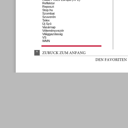
Reflektor
Reposzt
Stop.hu
Szombat
Szuverén
Telex
Új Szó
Vasárnap
Véleményvezér
Világgazdaság
VS
WMN
^
ZURÜ
CK 
ZUM 
ANFANG
DEN 
FAVORITEN 