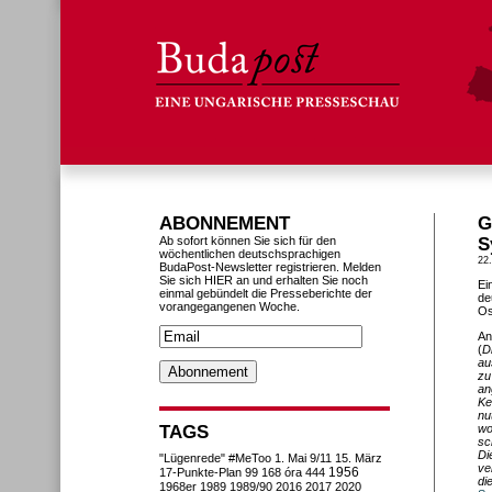
ABONNEMENT
G
Ab sofort können Sie sich für den
S
wöchentlichen deutschsprachigen
22
BudaPost-Newsletter registrieren. Melden
Sie sich HIER an und erhalten Sie noch
Ei
einmal gebündelt die Presseberichte der
de
vorangegangenen Woche.
Os
An
(
D
au
zu
an
Ke
nu
TAGS
wo
sc
Di
"Lügenrede"
#MeToo
1. Mai
9/11
15. März
ve
1956
17-Punkte-Plan
99
168 óra
444
di
1968er
1989
1989/90
2016
2017
2020