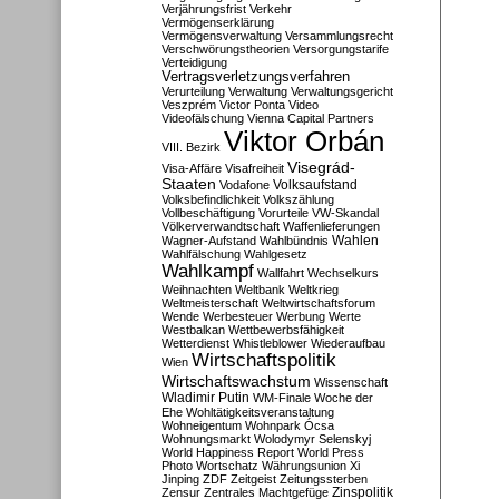
Verjährungsfrist
Verkehr
Vermögenserklärung
Vermögensverwaltung
Versammlungsrecht
Verschwörungstheorien
Versorgungstarife
Verteidigung
Vertragsverletzungsverfahren
Verurteilung
Verwaltung
Verwaltungsgericht
Veszprém
Victor Ponta
Video
Videofälschung
Vienna Capital Partners
Viktor Orbán
VIII. Bezirk
Visegrád-
Visa-Affäre
Visafreiheit
Staaten
Vodafone
Volksaufstand
Volksbefindlichkeit
Volkszählung
Vollbeschäftigung
Vorurteile
VW-Skandal
Völkerverwandtschaft
Waffenlieferungen
Wahlen
Wagner-Aufstand
Wahlbündnis
Wahlfälschung
Wahlgesetz
Wahlkampf
Wallfahrt
Wechselkurs
Weihnachten
Weltbank
Weltkrieg
Weltmeisterschaft
Weltwirtschaftsforum
Wende
Werbesteuer
Werbung
Werte
Westbalkan
Wettbewerbsfähigkeit
Wetterdienst
Whistleblower
Wiederaufbau
Wirtschaftspolitik
Wien
Wirtschaftswachstum
Wissenschaft
Wladimir Putin
WM-Finale
Woche der
Ehe
Wohltätigkeitsveranstaltung
Wohneigentum
Wohnpark Ócsa
Wohnungsmarkt
Wolodymyr Selenskyj
World Happiness Report
World Press
Photo
Wortschatz
Währungsunion
Xi
Jinping
ZDF
Zeitgeist
Zeitungssterben
Zensur
Zentrales Machtgefüge
Zinspolitik