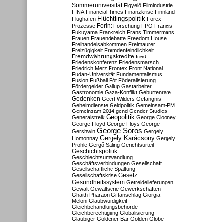
Sommeruniversität
Figyelő
Filmindustrie
FINA
Financial Times
Finanzkrise
Finnland
Flüchtlingspolitik
Flughafen
Forex-
Forint
Prozesse
Forschung
FPÖ
Francis
Fukuyama
Frankreich
Frans Timmermans
Frauen
Frauendebatte
Freedom House
Freihandelsabkommen
Freimaurer
Freizügigkeit
Fremdenfeindlichkeit
Fremdwährungskredite
fried
Friedenskonferenz
Friedensmarsch
Friedrich Merz
Frontex
Front National
Fudan-Universität
Fundamentalismus
Fusion
Fußball
Fót
Föderalisierung
Fördergelder
Gallup
Gastarbeiter
Gastronomie
Gaza-Konflikt
Geburtenrate
Gedenken
Geert Wilders
Gefängnis
Geheimdienste
Geldpolitik
Gemeinsam-PM
Gemeinsam 2014
gend
Gender Studies
Geopolitik
Generalstreik
George Clooney
George Floyd
George Floys
George
George Soros
Gershwin
Gergely
Gergely Karácsony
Homonnay
Gergely
Pröhle
Gergő Sáling
Gerichtsurteil
Geschichtspolitik
Geschlechtsumwandlung
Geschäftsverbindungen
Gesellschaft
Gesellschaftliche Spaltung
Gesetz
Gesellschaftskrise
Gesundheitssystem
Getreidelieferungen
Gewalt
Gewaltserie
Gewerkschaften
Ghaith Pharaon
Giftanschlag
Giorgia
Meloni
Glaubwürdigkeit
Gleichbehandlungsbehörde
Gleichberechtigung
Globalisierung
Gläubiger
Goldener Bär
Golden Globe