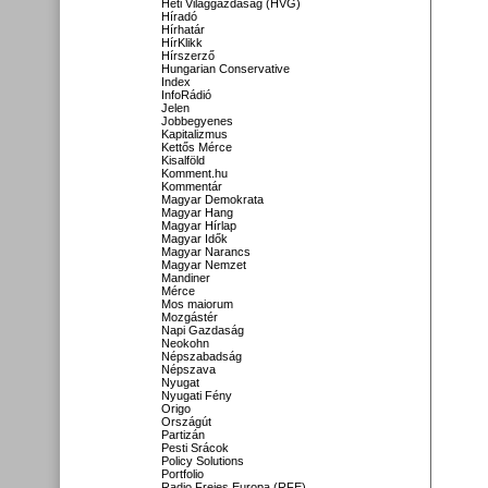
Heti Világgazdaság (HVG)
Híradó
Hírhatár
HírKlikk
Hírszerző
Hungarian Conservative
Index
InfoRádió
Jelen
Jobbegyenes
Kapitalizmus
Kettős Mérce
Kisalföld
Komment.hu
Kommentár
Magyar Demokrata
Magyar Hang
Magyar Hírlap
Magyar Idők
Magyar Narancs
Magyar Nemzet
Mandiner
Mérce
Mos maiorum
Mozgástér
Napi Gazdaság
Neokohn
Népszabadság
Népszava
Nyugat
Nyugati Fény
Origo
Országút
Partizán
Pesti Srácok
Policy Solutions
Portfolio
Radio Freies Europa (RFE)