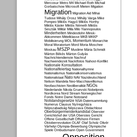
Mercosur
Metro M4
Michael Roth
Michail
Gorbatschow
Microsoft
Mieten
Migation
Migration
Migration Aid
Mihai
Tudose
Mihály Orosz
Mihály Varga
Mike
Pompeo
Miklós Hagyó
Miklós Horthy
Miklós Kásler
Miklós Németh
Miklós
Seszták
Militär
Milla
Milo Yiannopoulos
Minderheiten
Mindestlohn
Minsk-
Abkommen
Mittelklasse
MKB
MKKP
Momentum
Mobilisierung
MOL
Monarchie
Moral
Moratorium
Mord
Moria
Moschee
MSZP
Moskau
Muslime
Mária Schmidt
Márton Békés
Márton Gulyás
Nachrichtendienste
Nachruf
Nachwendezeit
Nacktfotos
Nahost-Konflikt
Nationale Konsultation
Nationalfeiertag
Nationalhymne
Nationalismus
Nationalkonservatismus
Nato
Nationalstaat
NAV
Nazideutschland
Nelson Mandela
Neo-Macchiavellismus
NGOs
Neofaschisten
Neoliberalität
Niederlande
Nikola Gruevski
Nobelpreis
Nordkorea
Nord Stream
Norwegischer
Fonds
Notre Dame
Notstand
Notstandsgesetze
NSA-Datensammlung
Numerus Clausus
Nyíregyháza
Népszabadság
Népszava
Obdachlose
Oberbürgermeisterkandidat
Oberster
Gerichtshof der USA
Oberstes Gericht
Offene Gesellschaft
Offshore-Firmen
Oktoberrevolution
OLAF
Olaf Scholz
Olivér
Várhelyi
Olympia-Bewerbung
Olympische
Spiele
Ombudsmann
Open Government
Opposition