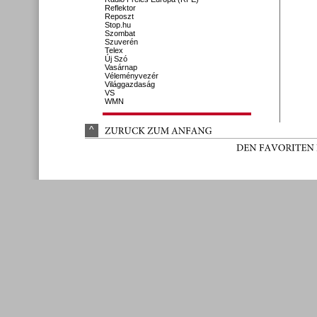
Reflektor
Reposzt
Stop.hu
Szombat
Szuverén
Telex
Új Szó
Vasárnap
Véleményvezér
Világgazdaság
VS
WMN
^
ZURÜ
CK 
ZUM 
ANFANG
DEN 
FAVORITEN 