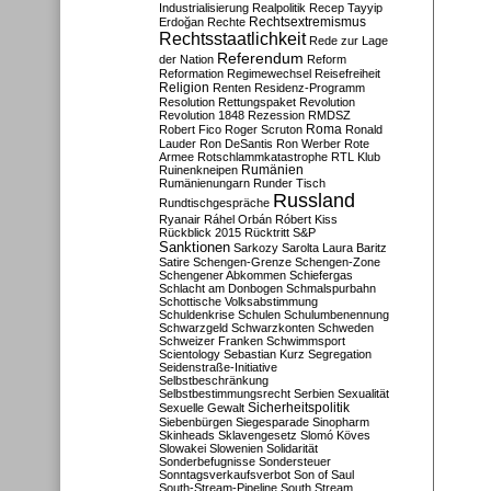
Industrialisierung
Realpolitik
Recep Tayyip
Rechtsextremismus
Erdoğan
Rechte
Rechtsstaatlichkeit
Rede zur Lage
Referendum
der Nation
Reform
Reformation
Regimewechsel
Reisefreiheit
Religion
Renten
Residenz-Programm
Resolution
Rettungspaket
Revolution
Revolution 1848
Rezession
RMDSZ
Roma
Robert Fico
Roger Scruton
Ronald
Lauder
Ron DeSantis
Ron Werber
Rote
Armee
Rotschlammkatastrophe
RTL Klub
Ruinenkneipen
Rumänien
Rumänienungarn
Runder Tisch
Russland
Rundtischgespräche
Ryanair
Ráhel Orbán
Róbert Kiss
Rückblick 2015
Rücktritt
S&P
Sanktionen
Sarkozy
Sarolta Laura Baritz
Satire
Schengen-Grenze
Schengen-Zone
Schengener Abkommen
Schiefergas
Schlacht am Donbogen
Schmalspurbahn
Schottische Volksabstimmung
Schuldenkrise
Schulen
Schulumbenennung
Schwarzgeld
Schwarzkonten
Schweden
Schweizer Franken
Schwimmsport
Scientology
Sebastian Kurz
Segregation
Seidenstraße-Initiative
Selbstbeschränkung
Selbstbestimmungsrecht
Serbien
Sexualität
Sicherheitspolitik
Sexuelle Gewalt
Siebenbürgen
Siegesparade
Sinopharm
Skinheads
Sklavengesetz
Slomó Köves
Slowakei
Slowenien
Solidarität
Sonderbefugnisse
Sondersteuer
Sonntagsverkaufsverbot
Son of Saul
South-Stream-Pipeline
South Stream