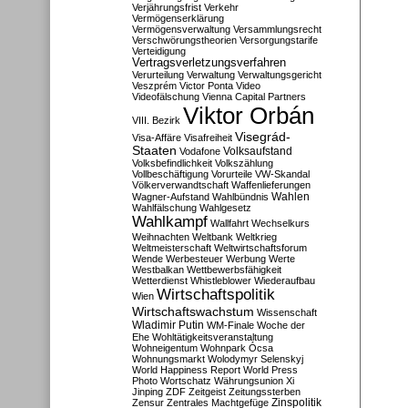
Verjährungsfrist
Verkehr
Vermögenserklärung
Vermögensverwaltung
Versammlungsrecht
Verschwörungstheorien
Versorgungstarife
Verteidigung
Vertragsverletzungsverfahren
Verurteilung
Verwaltung
Verwaltungsgericht
Veszprém
Victor Ponta
Video
Videofälschung
Vienna Capital Partners
Viktor Orbán
VIII. Bezirk
Visegrád-
Visa-Affäre
Visafreiheit
Staaten
Vodafone
Volksaufstand
Volksbefindlichkeit
Volkszählung
Vollbeschäftigung
Vorurteile
VW-Skandal
Völkerverwandtschaft
Waffenlieferungen
Wahlen
Wagner-Aufstand
Wahlbündnis
Wahlfälschung
Wahlgesetz
Wahlkampf
Wallfahrt
Wechselkurs
Weihnachten
Weltbank
Weltkrieg
Weltmeisterschaft
Weltwirtschaftsforum
Wende
Werbesteuer
Werbung
Werte
Westbalkan
Wettbewerbsfähigkeit
Wetterdienst
Whistleblower
Wiederaufbau
Wirtschaftspolitik
Wien
Wirtschaftswachstum
Wissenschaft
Wladimir Putin
WM-Finale
Woche der
Ehe
Wohltätigkeitsveranstaltung
Wohneigentum
Wohnpark Ócsa
Wohnungsmarkt
Wolodymyr Selenskyj
World Happiness Report
World Press
Photo
Wortschatz
Währungsunion
Xi
Jinping
ZDF
Zeitgeist
Zeitungssterben
Zensur
Zentrales Machtgefüge
Zinspolitik