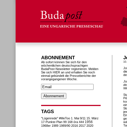
ABONNEMENT
J
Ab sofort können Sie sich für den
10.
wöchentlichen deutschsprachigen
Jo
BudaPost-Newsletter registrieren. Melden
di
Sie sich HIER an und erhalten Sie noch
de
einmal gebündelt die Presseberichte der
vorangegangenen Woche.
Jo
de
We
St
Pé
ko
ei
Sl
TAGS
je
Ei
"Lügenrede"
#MeToo
1. Mai
9/11
15. März
ge
1956
17-Punkte-Plan
99
168 óra
444
wä
Ta
1968er
1989
1989/90
2016
2017
2020