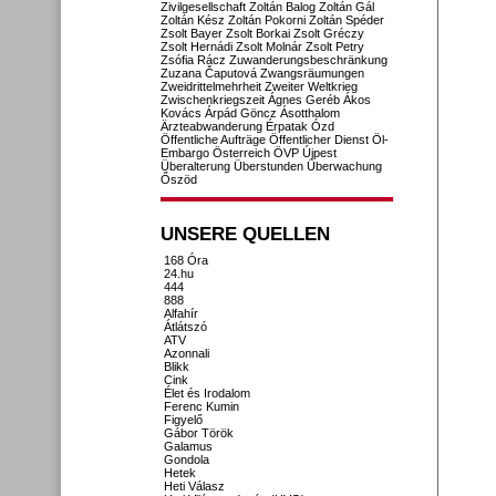
Zivilgesellschaft
Zoltán Balog
Zoltán Gál
Zoltán Kész
Zoltán Pokorni
Zoltán Spéder
Zsolt Bayer
Zsolt Borkai
Zsolt Gréczy
Zsolt Hernádi
Zsolt Molnár
Zsolt Petry
Zsófia Rácz
Zuwanderungsbeschränkung
Zuzana Čaputová
Zwangsräumungen
Zweidrittelmehrheit
Zweiter Weltkrieg
Zwischenkriegszeit
Ágnes Geréb
Ákos
Kovács
Árpád Göncz
Ásotthalom
Ärzteabwanderung
Érpatak
Ózd
Öffentliche Aufträge
Öffentlicher Dienst
Öl-
Embargo
Österreich
ÖVP
Újpest
Überalterung
Überstunden
Überwachung
Őszöd
UNSERE QUELLEN
168 Óra
24.hu
444
888
Alfahír
Átlátszó
ATV
Azonnali
Blikk
Cink
Élet és Irodalom
Ferenc Kumin
Figyelő
Gábor Török
Galamus
Gondola
Hetek
Heti Válasz