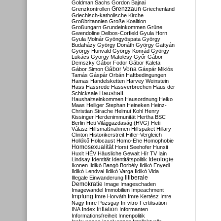
Goldman Sachs
Gordon Bajnai
Grenzzaun
Grenzkontrollen
Griechenland
Griechisch-katholische Kirche
Großbritannien
Große Koalition
Großungarn
Grundeinkommen
Grüne
Gwendoline Delbos-Corfield
Gyula Horn
Gyula Molnár
Gyöngyöspata
György
Budaházy
György Donáth
György Gattyán
György Hunvald
György Konrád
György
Lukács
György Matolcsy
Győr
Gábor
Demszky
Gábor Fodor
Gábor Kaleta
Gábor Vona
Gábor Simon
Gáspár Miklós
Tamás
Gáspár Orbán
Haftbedingungen
Hamas
Handelsketten
Harvey Weinstein
Hass
Hassrede
Hassverbrechen
Haus der
Haushalt
Schicksale
Haushaltseinkommen
Hausordnung
Heiko
Maas
Heiliger Stephan
Heineken
Heinz-
Christian Strache
Helmut Kohl
Henry
Kissinger
Herdenimmunität
Hertha BSC
Berlin
Heti Világgazdaság (HVG)
Heti
Válasz
Hilfsmaßnahmen
Hilfspaket
Hillary
Clinton
Historikerstreit
Hitler-Vergleich
Hollókő
Holocaust
Homo-Ehe
Homophobie
Homosexualität
Horst Seehofer
Hunxit
Huxit
HÉV
Häusliche Gewalt
Hír TV
Iain
Lindsay
Identität
Identitätspolitik
Ideologie
Ikonen
Ildikó Bangó Borbély
Ildikó Enyedi
Ildikó Lendvai
Ildikó Varga
Ildikó Vida
Illiberale
Illegale Einwanderung
Demokratie
Image
Imageschaden
Imagewandel
Immobilien
Impeachment
Impfung
Imre Horváth
Imre Kertész
Imre
Nagy
Imre Pozsgay
In-vitro-Fertilisation
Inflation
INA
Index
Informanten
Informationsfreiheit
Innenpolitik