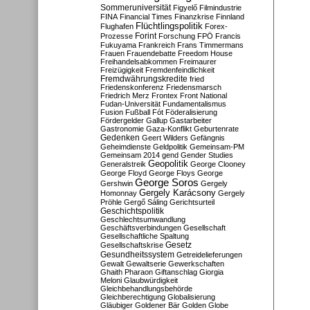
Sommeruniversität
Figyelő
Filmindustrie
FINA
Financial Times
Finanzkrise
Finnland
Flüchtlingspolitik
Flughafen
Forex-
Forint
Prozesse
Forschung
FPÖ
Francis
Fukuyama
Frankreich
Frans Timmermans
Frauen
Frauendebatte
Freedom House
Freihandelsabkommen
Freimaurer
Freizügigkeit
Fremdenfeindlichkeit
Fremdwährungskredite
fried
Friedenskonferenz
Friedensmarsch
Friedrich Merz
Frontex
Front National
Fudan-Universität
Fundamentalismus
Fusion
Fußball
Fót
Föderalisierung
Fördergelder
Gallup
Gastarbeiter
Gastronomie
Gaza-Konflikt
Geburtenrate
Gedenken
Geert Wilders
Gefängnis
Geheimdienste
Geldpolitik
Gemeinsam-PM
Gemeinsam 2014
gend
Gender Studies
Geopolitik
Generalstreik
George Clooney
George Floyd
George Floys
George
George Soros
Gershwin
Gergely
Gergely Karácsony
Homonnay
Gergely
Pröhle
Gergő Sáling
Gerichtsurteil
Geschichtspolitik
Geschlechtsumwandlung
Geschäftsverbindungen
Gesellschaft
Gesellschaftliche Spaltung
Gesetz
Gesellschaftskrise
Gesundheitssystem
Getreidelieferungen
Gewalt
Gewaltserie
Gewerkschaften
Ghaith Pharaon
Giftanschlag
Giorgia
Meloni
Glaubwürdigkeit
Gleichbehandlungsbehörde
Gleichberechtigung
Globalisierung
Gläubiger
Goldener Bär
Golden Globe