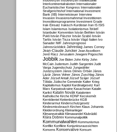
Inslovenzen
Insolvenzen
Intellektuelle
Interkontinentalraketen
Internationaler
Eucharistischer Kongress
Internationaler
Strafgerichtshof
International Investment
Bank (IIB)
Internetsteuer
Interview
Invasion
Invasionsmahnmal
Investitionen
Investitionsprogramme
Investment Grade
Irak-Einsatz
Irakisch-Kurdistan
Iran
IS
ISIS
Israel
Islam
Islamismus
Isolationismus
Istanbuler Konvention
István Bethlen
István
Pukli
István Pásztor
István Szabó
István
Tarlós
István Tisza
István Vágó
Italien
Ivo
Sanader
IWF
Jahresprognose
Jahrestag
Jahresrückblick
James Corney
Jean-Claude Juncker
Jean Asselborn
Jenő Rácz
Jerusalem
Jewgeni Prigoschin
Jobbik
Joe Biden
John Kirby
John
McCain
Judentum
Judith Sargentini
Judit
Varga
Jugendschutz
Jungwähler
Justizsystem
János Dénes Orbán
János
Lázár
János Volner
János Zuschlag
János
Áder
József Antall
József Szájer
József
Tóbiás
Jüdische Gemeinde
Kalter Krieg
Kapitalismus
Kapitol
Kardinalgesetz
Karl
Marx
Karpatoukraine
Kasachstan
Katalin
Katalin Novák
Karikó
Katalonien
Katholische Kirche
KDNP
Kecskemét
Kernklientel
Kettenbrücke
KGB
Kinderarmut
Kinderschutzgesetz
Kindesmissbrauch
Kirchen
Klaus Johannis
Kleiderordnung
Kleinanleger
Klimaneutralität
Klimawandel
Klubrádió
Klára Dobrev
Kommunalpolitik
Kommunalwahlen
Kommunismus
Konflikt
Konflikte
Konjunkturaussichten
Konservative
Konsens
Konsum