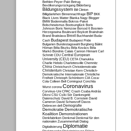
Bethlen-Peyer-Pakt
Betrug
Bevölkerungsrückgang
Bilderberg
Bildungssystem
Bill Clinton
BIP
Billigdarlehen
Binnennachfrage
BKK
Black Lives Matter
Blanka Nagy
Blogger
BMW
Bodenmafia
Bokros-Paket
Bolschewismus
Bootsunglück
Boris
Johnson
Boris Nemzow
Borsod 6
Bosnien-
Herzegowina
Boulevard
Boykott
Braindrain
Brexit
Brand
Bratislava
Buchhandel
Buda-
Budapest
Cash
Budapest Pride
Bulgarien
Bundestagswahl
Burgberg
Bálint
Hóman
Béla Biszku
Béla Kovács
Béla
Markó
Bündnis
Calais
Cannon Hinnant
Carl
Central European
Schmitt
CDU
University (CEU)
CETA
Chanukka
Charlie Hebdo
Charlottesville
Chemnitz
China
Christchurch
Christdemokratie
Christentum
Christian Kern
Christlich-
Demokratische Internationale
Christliche
Freiheit
Christoph Schönborn
CIA
Coca-
Cola
Colleen Bell
Comingout
Conchita
Coronavirus
Wurst
corona
Corvinus-Uni
CPAC
Crash
Csaba András
Dézsi
CSU
Csíki Sör
Dankesgeld
Datenschutz
David B. Cornstein
David
Cameron
David Schwezoff
Davos
Demografie
Debrecen
defi
Demokratie
Demokratische
Koalition
Demonstrationen
Denkfabriken
Denkmal
Denkmal für den
nationalen Zusammenhalt
Dialog
Diplomatie
Digitalisierung