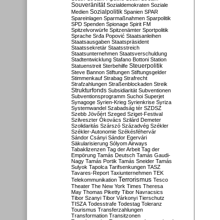
Souveränität
Sozialdemokraten
Soziale
Sozialpolitik
Medien
Spanien
SPAR
Spareinlagen
Sparmaßnahmen
Sparpolitik
SPD
Spenden
Spionage
Spirit FM
Spitzelvorwürfe
Spitzenämter
Sportpolitik
Sprache
Srđa Popović
Staatsanleihen
Staatsausgaben
Staatspräsident
Staatssekretär
Staatsstreich
Staatsunternehmen
Staatsverschuldung
Stadtentwicklung
Stafano Bottoni
Station
Steuerpolitik
Statuenstreit
Sterbehilfe
Steve Bannon
Stiftungen
Stiftungsgelder
Stimmenkauf
Strabag
Strafrecht
Strafzahlungen
Straßenblockaden
Streik
Strukturfonds
Subsidiarität
Subventionen
Subventionsprogramm
Suchoi Superjet
Synagoge
Syrien-Krieg
Syrienkrise
Syriza
Systemwandel
Szabadság tér
SZDSZ
Szebb Jövőért
Szeged
Sziget-Festival
Szilveszter Ókovács
Szilárd Demeter
Szolidaritás
Szárszó
Századvég
Székler
Székler-Autonomie
Székésféhervár
Sándor Csányi
Sándor Egervári
Säkularisierung
Sólyom Airways
Tabaklizenzen
Tag der Arbeit
Tag der
Empörung
Tamás Deutsch
Tamás Gaudi-
Nagy
Tamás Portik
Tamás Sneider
Tamás
Sulyok
Tapolca
Tarifsenkungen
TASZ
Tavares-Report
Taxiunternehmen
TEK
Terrorismus
Telekommunikation
Tesco
Theater
The New York Times
Theresa
May
Thomas Piketty
Tibor Navracsics
Tibor Szanyi
Tibor Várkonyi
Tierschutz
TISZA
Todesstrafe
Todestag
Toleranz
Tourismus
Transferzahlungen
Transformation
Transitzonen