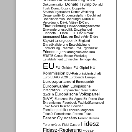
Direktmandat
Diskriminierung
Diäten
Donald Trump
Dokumentation
Donald
Tusk
Donau
Doping
Doppelte
Staatsbürgerschaft
Dritter Weltkrieg
Drogenpolitik
Drogentestpflicht
Dschihad
Dschihadismus
Dschungel
Dublin-III-
Verordnung
Dávid Vitézy
E-Card
Einwanderung
Einwanderungsdebatte
Einwanderungspolitik
Einzelhandel
Elisabeth II.
Eliten
ELTE
Előd Novák
Emmanuel Macron
Endre Ady
Endre
Energiepolitik
Ságvári
England
Entradikalisierung
Entschädigung
Entwicklung
Erasmus
Erbil
Ergebnisse
Erinnerung
Erklärung von Alba Iulia
ERSTE Group
Erster Weltkrieg
Establishment
Ethnische Homogenität
EU
EU-
EU-Gelder
EU-Gipfel
Kommission
EU-Ratspräsidentschaft
Euro
EURO 2020
Eurobonds
Europa
Europaparlament
Europapolitik
Europawahlen
Europäische
Integration
Europäischer Gerichtshof
Europäische Volkspartei
(EuGH)
(EVP)
Eurozone
Ex-Agent
Ex-Porno-Star
Extremismus
Facebook
Fachkräftemangel
Fake News
falsche Beweise
Familienpolitik
Federica Mogherini
Felcsút
Feminismus
Ferenc Falus
Ferenc Gyurcsány
Ferenc Krausz
Fidesz
Ferencváros
Fidel Castro
Fidesz-Regierung
Fidesz-