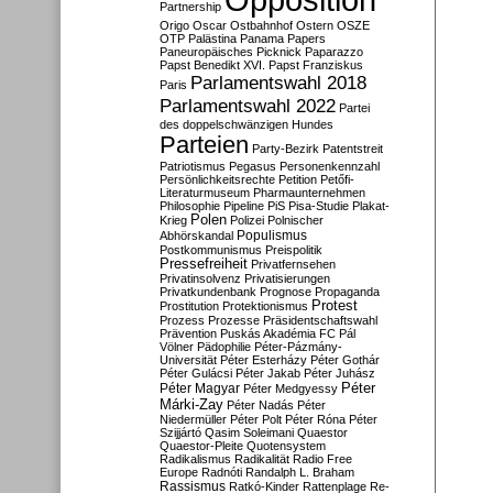
Partnership
Origo
Oscar
Ostbahnhof
Ostern
OSZE
OTP
Palästina
Panama Papers
Paneuropäisches Picknick
Paparazzo
Papst Benedikt XVI.
Papst Franziskus
Parlamentswahl 2018
Paris
Parlamentswahl 2022
Partei
des doppelschwänzigen Hundes
Parteien
Party-Bezirk
Patentstreit
Patriotismus
Pegasus
Personenkennzahl
Persönlichkeitsrechte
Petition
Petőfi-
Literaturmuseum
Pharmaunternehmen
Philosophie
Pipeline
PiS
Pisa-Studie
Plakat-
Polen
Krieg
Polizei
Polnischer
Populismus
Abhörskandal
Postkommunismus
Preispolitik
Pressefreiheit
Privatfernsehen
Privatinsolvenz
Privatisierungen
Privatkundenbank
Prognose
Propaganda
Protest
Prostitution
Protektionismus
Prozess
Prozesse
Präsidentschaftswahl
Prävention
Puskás Akadémia FC
Pál
Völner
Pädophilie
Péter-Pázmány-
Universität
Péter Esterházy
Péter Gothár
Péter Gulácsi
Péter Jakab
Péter Juhász
Péter
Péter Magyar
Péter Medgyessy
Márki-Zay
Péter Nadás
Péter
Niedermüller
Péter Polt
Péter Róna
Péter
Szijjártó
Qasim Soleimani
Quaestor
Quaestor-Pleite
Quotensystem
Radikalismus
Radikalität
Radio Free
Europe
Radnóti
Randalph L. Braham
Rassismus
Ratkó-Kinder
Rattenplage
Re-