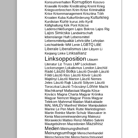
Korruption
Konsumverhalten
Kosovo
Krawalle
Kredite
Kreditrating
Kreml
Krieg
Kriegsverbrechen
Krim-Krise
Kriminalität
Krise
Krisenmanagement
Krisztina Tóth
Kulturkrieg
Kroatien
Kuba
Kulturförderung
Kurdistan
Kurie
kuruc.info
Kyrill
Käfighaltung
Kék Pont
Kötcse
Ladenschließungen
Lajos Bokros
Lajos Rig
Lajos Simicska
Landwirtschaft
lebenslange Haft
Lebensmittel
Lebensmittelqualität
Lehrkräfte
Lehrplan
LGBTQ
Leichtathletik-WM
Lenin
LIBE
Liberale
Liberalismus
Libri
Libyen
Li
Linksallianz
Keqiang
Linke
Linksopposition
Litauen
Literatur
Liz Truss
LMP
Lockdown
Lockerungen
Lokalismus
London
Lánchíd
Rádió
László Botka
László Donáth
László
Földi
László Kiss
László Kövér
László
Majtényi
László Marton
László Nemes
Jeles
László Rajk
László Sólyom
László
Löhne
Toroczkai
László Trócsányi
Macht
Machtkampf
Mafiastaat
Magda Kósa-
Kovács
Magna Charta
Magyar Krónika
Magyar Nemzet
Magyar Posta
Magyar
Telekom
Mahnmal
Maidan
Makkabiade
MAL
MALÉV
Manfred Weber
Manipulation
Marine Le Pen
Mark Rutte
Marktdogmen
Martin Reinke
Martin Schulz
Massaker in
Kenia
Masseneinwanderung
Mateusz
Morawiecki
Matteo Renzi
Matteo Salvini
Mautgebühren
Mazedonien
Mazsihisz
Medien
Meinungsfreiheit
Meinungsumfrage
Menschenhandel
Menschenrechte
Menschenschmuggel