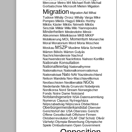
Mercosur
Metro M4
Michael Roth
Michail
Gorbatschow
Microsoft
Mieten
Migation
Migration
Migration Aid
Mihai
Tudose
Mihály Orosz
Mihály Varga
Mike
Pompeo
Miklós Hagyó
Miklós Horthy
Miklós Kásler
Miklós Németh
Miklós
Seszták
Militär
Milla
Milo Yiannopoulos
Minderheiten
Mindestlohn
Minsk-
Abkommen
Mittelklasse
MKB
MKKP
Momentum
Mobilisierung
MOL
Monarchie
Moral
Moratorium
Mord
Moria
Moschee
MSZP
Moskau
Muslime
Mária Schmidt
Márton Békés
Márton Gulyás
Nachrichtendienste
Nachruf
Nachwendezeit
Nacktfotos
Nahost-Konflikt
Nationale Konsultation
Nationalfeiertag
Nationalhymne
Nationalismus
Nationalkonservatismus
Nato
Nationalstaat
NAV
Nazideutschland
Nelson Mandela
Neo-Macchiavellismus
NGOs
Neofaschisten
Neoliberalität
Niederlande
Nikola Gruevski
Nobelpreis
Nordkorea
Nord Stream
Norwegischer
Fonds
Notre Dame
Notstand
Notstandsgesetze
NSA-Datensammlung
Numerus Clausus
Nyíregyháza
Népszabadság
Népszava
Obdachlose
Oberbürgermeisterkandidat
Oberster
Gerichtshof der USA
Oberstes Gericht
Offene Gesellschaft
Offshore-Firmen
Oktoberrevolution
OLAF
Olaf Scholz
Olivér
Várhelyi
Olympia-Bewerbung
Olympische
Spiele
Ombudsmann
Open Government
Opposition