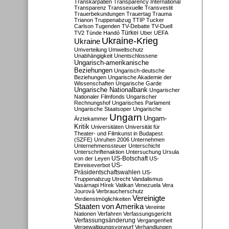
Transkarpatien
Transparency International
Transparenz
Transsexuelle
Transvestit
Trauerbekundungen
Trauertag
Trauma
Trianon
Truppenabzug
TTIP
Tucker
Carlson
Tugenden
TV-Debatte
TV-Duell
Türkei
TV2
Tünde Handó
Uber
UEFA
Ukraine-Krieg
Ukraine
Umverteilung
Umweltschutz
Unabhängigkeit
Unentschlossene
Ungarisch-amerikanische
Beziehungen
Ungarisch-deutsche
Beziehungen
Ungarische Akademie der
Wissenschaften
Ungarische Garde
Ungarische Nationalbank
Ungarischer
Nationaler Filmfonds
Ungarischer
Rechnungshof
Ungarisches Parlament
Ungarische Staatsoper
Ungarische
Ungarn
Ungarn-
Ärztekammer
Kritik
Universitäten
Universität für
Theater- und Filmkunst in Budapest
(SZFE)
Unruhen 2006
Unternehmen
Unternehmenssteuer
Unterschicht
Unterschriftenaktion
Untersuchung
Ursula
US-Botschaft
von der Leyen
US-
US-
Einreiseverbot
Präsidentschaftswahlen
US-
Truppenabzug
Utrecht
Vandalismus
Vasárnapi Hírek
Vatikan
Venezuela
Vera
Jourová
Verbraucherschutz
Vereinigte
Verdienstmöglichkeiten
Staaten von Amerika
Vereinte
Nationen
Verfahren
Verfassungsgericht
Verfassungsänderung
Vergangenheit
Vergewaltigungsvorwurf
Verhandlungen