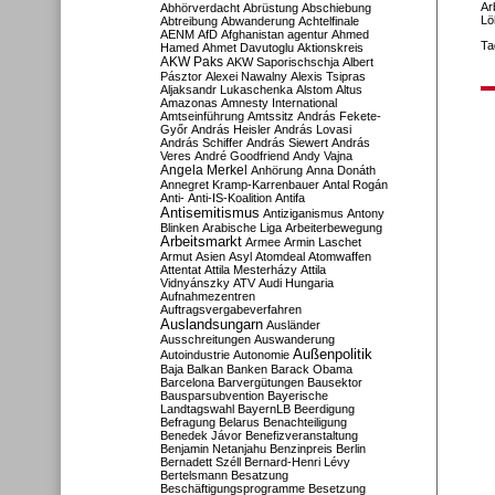
Ar
Abhörverdacht
Abrüstung
Abschiebung
Lö
Abtreibung
Abwanderung
Achtelfinale
AENM
AfD
Afghanistan
agentur
Ahmed
Ta
Hamed
Ahmet Davutoglu
Aktionskreis
AKW Paks
AKW Saporischschja
Albert
Pásztor
Alexei Nawalny
Alexis Tsipras
Aljaksandr Lukaschenka
Alstom
Altus
Amazonas
Amnesty International
Amtseinführung
Amtssitz
András Fekete-
Győr
András Heisler
András Lovasi
András Schiffer
András Siewert
András
Veres
André Goodfriend
Andy Vajna
Angela Merkel
Anhörung
Anna Donáth
Annegret Kramp-Karrenbauer
Antal Rogán
Anti-
Anti-IS-Koalition
Antifa
Antisemitismus
Antiziganismus
Antony
Blinken
Arabische Liga
Arbeiterbewegung
Arbeitsmarkt
Armee
Armin Laschet
Armut
Asien
Asyl
Atomdeal
Atomwaffen
Attentat
Attila Mesterházy
Attila
Vidnyánszky
ATV
Audi Hungaria
Aufnahmezentren
Auftragsvergabeverfahren
Auslandsungarn
Ausländer
Ausschreitungen
Auswanderung
Außenpolitik
Autoindustrie
Autonomie
Baja
Balkan
Banken
Barack Obama
Barcelona
Barvergütungen
Bausektor
Bausparsubvention
Bayerische
Landtagswahl
BayernLB
Beerdigung
Befragung
Belarus
Benachteiligung
Benedek Jávor
Benefizveranstaltung
Benjamin Netanjahu
Benzinpreis
Berlin
Bernadett Széll
Bernard-Henri Lévy
Bertelsmann
Besatzung
Beschäftigungsprogramme
Besetzung