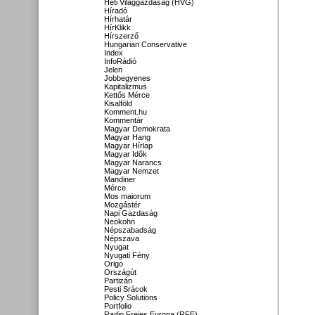
Heti Világgazdaság (HVG)
Híradó
Hírhatár
HírKlikk
Hírszerző
Hungarian Conservative
Index
InfoRádió
Jelen
Jobbegyenes
Kapitalizmus
Kettős Mérce
Kisalföld
Komment.hu
Kommentár
Magyar Demokrata
Magyar Hang
Magyar Hírlap
Magyar Idők
Magyar Narancs
Magyar Nemzet
Mandiner
Mérce
Mos maiorum
Mozgástér
Napi Gazdaság
Neokohn
Népszabadság
Népszava
Nyugat
Nyugati Fény
Origo
Országút
Partizán
Pesti Srácok
Policy Solutions
Portfolio
Radio Freies Europa (RFE)