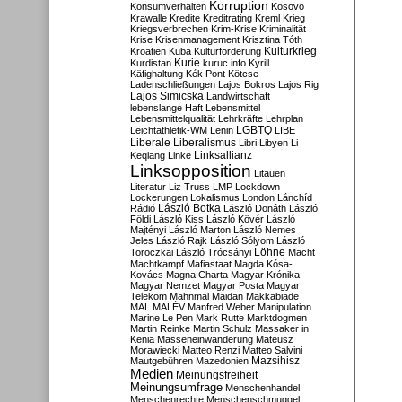
Korruption
Konsumverhalten
Kosovo
Krawalle
Kredite
Kreditrating
Kreml
Krieg
Kriegsverbrechen
Krim-Krise
Kriminalität
Krise
Krisenmanagement
Krisztina Tóth
Kulturkrieg
Kroatien
Kuba
Kulturförderung
Kurdistan
Kurie
kuruc.info
Kyrill
Käfighaltung
Kék Pont
Kötcse
Ladenschließungen
Lajos Bokros
Lajos Rig
Lajos Simicska
Landwirtschaft
lebenslange Haft
Lebensmittel
Lebensmittelqualität
Lehrkräfte
Lehrplan
LGBTQ
Leichtathletik-WM
Lenin
LIBE
Liberale
Liberalismus
Libri
Libyen
Li
Linksallianz
Keqiang
Linke
Linksopposition
Litauen
Literatur
Liz Truss
LMP
Lockdown
Lockerungen
Lokalismus
London
Lánchíd
Rádió
László Botka
László Donáth
László
Földi
László Kiss
László Kövér
László
Majtényi
László Marton
László Nemes
Jeles
László Rajk
László Sólyom
László
Löhne
Toroczkai
László Trócsányi
Macht
Machtkampf
Mafiastaat
Magda Kósa-
Kovács
Magna Charta
Magyar Krónika
Magyar Nemzet
Magyar Posta
Magyar
Telekom
Mahnmal
Maidan
Makkabiade
MAL
MALÉV
Manfred Weber
Manipulation
Marine Le Pen
Mark Rutte
Marktdogmen
Martin Reinke
Martin Schulz
Massaker in
Kenia
Masseneinwanderung
Mateusz
Morawiecki
Matteo Renzi
Matteo Salvini
Mautgebühren
Mazedonien
Mazsihisz
Medien
Meinungsfreiheit
Meinungsumfrage
Menschenhandel
Menschenrechte
Menschenschmuggel