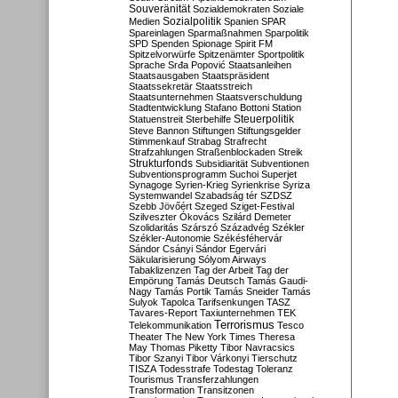
Souveränität
Sozialdemokraten
Soziale
Sozialpolitik
Medien
Spanien
SPAR
Spareinlagen
Sparmaßnahmen
Sparpolitik
SPD
Spenden
Spionage
Spirit FM
Spitzelvorwürfe
Spitzenämter
Sportpolitik
Sprache
Srđa Popović
Staatsanleihen
Staatsausgaben
Staatspräsident
Staatssekretär
Staatsstreich
Staatsunternehmen
Staatsverschuldung
Stadtentwicklung
Stafano Bottoni
Station
Steuerpolitik
Statuenstreit
Sterbehilfe
Steve Bannon
Stiftungen
Stiftungsgelder
Stimmenkauf
Strabag
Strafrecht
Strafzahlungen
Straßenblockaden
Streik
Strukturfonds
Subsidiarität
Subventionen
Subventionsprogramm
Suchoi Superjet
Synagoge
Syrien-Krieg
Syrienkrise
Syriza
Systemwandel
Szabadság tér
SZDSZ
Szebb Jövőért
Szeged
Sziget-Festival
Szilveszter Ókovács
Szilárd Demeter
Szolidaritás
Szárszó
Századvég
Székler
Székler-Autonomie
Székésféhervár
Sándor Csányi
Sándor Egervári
Säkularisierung
Sólyom Airways
Tabaklizenzen
Tag der Arbeit
Tag der
Empörung
Tamás Deutsch
Tamás Gaudi-
Nagy
Tamás Portik
Tamás Sneider
Tamás
Sulyok
Tapolca
Tarifsenkungen
TASZ
Tavares-Report
Taxiunternehmen
TEK
Terrorismus
Telekommunikation
Tesco
Theater
The New York Times
Theresa
May
Thomas Piketty
Tibor Navracsics
Tibor Szanyi
Tibor Várkonyi
Tierschutz
TISZA
Todesstrafe
Todestag
Toleranz
Tourismus
Transferzahlungen
Transformation
Transitzonen