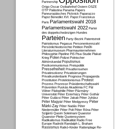
Partnership
Origo
Oscar
Ostbahnhof
Ostern
OSZE
OTP
Palästina
Panama Papers
Paneuropäisches Picknick
Paparazzo
Papst Benedikt XVI.
Papst Franziskus
Parlamentswahl 2018
Paris
Parlamentswahl 2022
Partei
des doppelschwänzigen Hundes
Parteien
Party-Bezirk
Patentstreit
Patriotismus
Pegasus
Personenkennzahl
Persönlichkeitsrechte
Petition
Petőfi-
Literaturmuseum
Pharmaunternehmen
Philosophie
Pipeline
PiS
Pisa-Studie
Plakat-
Polen
Krieg
Polizei
Polnischer
Populismus
Abhörskandal
Postkommunismus
Preispolitik
Pressefreiheit
Privatfernsehen
Privatinsolvenz
Privatisierungen
Privatkundenbank
Prognose
Propaganda
Protest
Prostitution
Protektionismus
Prozess
Prozesse
Präsidentschaftswahl
Prävention
Puskás Akadémia FC
Pál
Völner
Pädophilie
Péter-Pázmány-
Universität
Péter Esterházy
Péter Gothár
Péter Gulácsi
Péter Jakab
Péter Juhász
Péter
Péter Magyar
Péter Medgyessy
Márki-Zay
Péter Nadás
Péter
Niedermüller
Péter Polt
Péter Róna
Péter
Szijjártó
Qasim Soleimani
Quaestor
Quaestor-Pleite
Quotensystem
Radikalismus
Radikalität
Radio Free
Europe
Radnóti
Randalph L. Braham
Rassismus
Ratkó-Kinder
Rattenplage
Re-