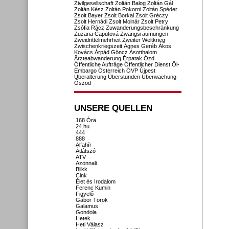
Zivilgesellschaft
Zoltán Balog
Zoltán Gál
Zoltán Kész
Zoltán Pokorni
Zoltán Spéder
Zsolt Bayer
Zsolt Borkai
Zsolt Gréczy
Zsolt Hernádi
Zsolt Molnár
Zsolt Petry
Zsófia Rácz
Zuwanderungsbeschränkung
Zuzana Čaputová
Zwangsräumungen
Zweidrittelmehrheit
Zweiter Weltkrieg
Zwischenkriegszeit
Ágnes Geréb
Ákos
Kovács
Árpád Göncz
Ásotthalom
Ärzteabwanderung
Érpatak
Ózd
Öffentliche Aufträge
Öffentlicher Dienst
Öl-
Embargo
Österreich
ÖVP
Újpest
Überalterung
Überstunden
Überwachung
Őszöd
UNSERE QUELLEN
168 Óra
24.hu
444
888
Alfahír
Átlátszó
ATV
Azonnali
Blikk
Cink
Élet és Irodalom
Ferenc Kumin
Figyelő
Gábor Török
Galamus
Gondola
Hetek
Heti Válasz