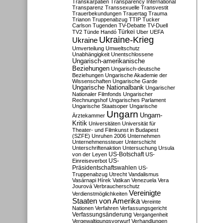
Transkarpatien
Transparency International
Transparenz
Transsexuelle
Transvestit
Trauerbekundungen
Trauertag
Trauma
Trianon
Truppenabzug
TTIP
Tucker
Carlson
Tugenden
TV-Debatte
TV-Duell
Türkei
TV2
Tünde Handó
Uber
UEFA
Ukraine-Krieg
Ukraine
Umverteilung
Umweltschutz
Unabhängigkeit
Unentschlossene
Ungarisch-amerikanische
Beziehungen
Ungarisch-deutsche
Beziehungen
Ungarische Akademie der
Wissenschaften
Ungarische Garde
Ungarische Nationalbank
Ungarischer
Nationaler Filmfonds
Ungarischer
Rechnungshof
Ungarisches Parlament
Ungarische Staatsoper
Ungarische
Ungarn
Ungarn-
Ärztekammer
Kritik
Universitäten
Universität für
Theater- und Filmkunst in Budapest
(SZFE)
Unruhen 2006
Unternehmen
Unternehmenssteuer
Unterschicht
Unterschriftenaktion
Untersuchung
Ursula
US-Botschaft
von der Leyen
US-
US-
Einreiseverbot
Präsidentschaftswahlen
US-
Truppenabzug
Utrecht
Vandalismus
Vasárnapi Hírek
Vatikan
Venezuela
Vera
Jourová
Verbraucherschutz
Vereinigte
Verdienstmöglichkeiten
Staaten von Amerika
Vereinte
Nationen
Verfahren
Verfassungsgericht
Verfassungsänderung
Vergangenheit
Vergewaltigungsvorwurf
Verhandlungen