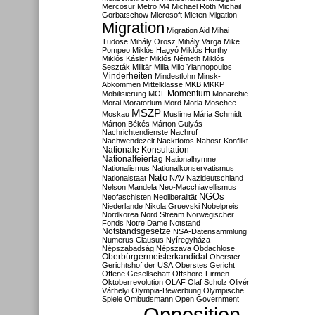
Mercosur
Metro M4
Michael Roth
Michail
Gorbatschow
Microsoft
Mieten
Migation
Migration
Migration Aid
Mihai
Tudose
Mihály Orosz
Mihály Varga
Mike
Pompeo
Miklós Hagyó
Miklós Horthy
Miklós Kásler
Miklós Németh
Miklós
Seszták
Militär
Milla
Milo Yiannopoulos
Minderheiten
Mindestlohn
Minsk-
Abkommen
Mittelklasse
MKB
MKKP
Momentum
Mobilisierung
MOL
Monarchie
Moral
Moratorium
Mord
Moria
Moschee
MSZP
Moskau
Muslime
Mária Schmidt
Márton Békés
Márton Gulyás
Nachrichtendienste
Nachruf
Nachwendezeit
Nacktfotos
Nahost-Konflikt
Nationale Konsultation
Nationalfeiertag
Nationalhymne
Nationalismus
Nationalkonservatismus
Nato
Nationalstaat
NAV
Nazideutschland
Nelson Mandela
Neo-Macchiavellismus
NGOs
Neofaschisten
Neoliberalität
Niederlande
Nikola Gruevski
Nobelpreis
Nordkorea
Nord Stream
Norwegischer
Fonds
Notre Dame
Notstand
Notstandsgesetze
NSA-Datensammlung
Numerus Clausus
Nyíregyháza
Népszabadság
Népszava
Obdachlose
Oberbürgermeisterkandidat
Oberster
Gerichtshof der USA
Oberstes Gericht
Offene Gesellschaft
Offshore-Firmen
Oktoberrevolution
OLAF
Olaf Scholz
Olivér
Várhelyi
Olympia-Bewerbung
Olympische
Spiele
Ombudsmann
Open Government
Opposition