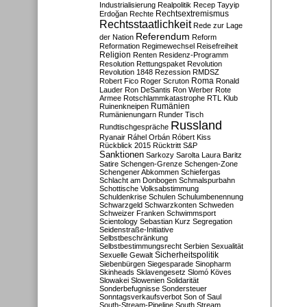
Industrialisierung
Realpolitik
Recep Tayyip
Rechtsextremismus
Erdoğan
Rechte
Rechtsstaatlichkeit
Rede zur Lage
Referendum
der Nation
Reform
Reformation
Regimewechsel
Reisefreiheit
Religion
Renten
Residenz-Programm
Resolution
Rettungspaket
Revolution
Revolution 1848
Rezession
RMDSZ
Roma
Robert Fico
Roger Scruton
Ronald
Lauder
Ron DeSantis
Ron Werber
Rote
Armee
Rotschlammkatastrophe
RTL Klub
Ruinenkneipen
Rumänien
Rumänienungarn
Runder Tisch
Russland
Rundtischgespräche
Ryanair
Ráhel Orbán
Róbert Kiss
Rückblick 2015
Rücktritt
S&P
Sanktionen
Sarkozy
Sarolta Laura Baritz
Satire
Schengen-Grenze
Schengen-Zone
Schengener Abkommen
Schiefergas
Schlacht am Donbogen
Schmalspurbahn
Schottische Volksabstimmung
Schuldenkrise
Schulen
Schulumbenennung
Schwarzgeld
Schwarzkonten
Schweden
Schweizer Franken
Schwimmsport
Scientology
Sebastian Kurz
Segregation
Seidenstraße-Initiative
Selbstbeschränkung
Selbstbestimmungsrecht
Serbien
Sexualität
Sicherheitspolitik
Sexuelle Gewalt
Siebenbürgen
Siegesparade
Sinopharm
Skinheads
Sklavengesetz
Slomó Köves
Slowakei
Slowenien
Solidarität
Sonderbefugnisse
Sondersteuer
Sonntagsverkaufsverbot
Son of Saul
South-Stream-Pipeline
South Stream