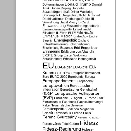
Direktmandat
Diskriminierung
Diäten
Donald Trump
Dokumentation
Donald
Tusk
Donau
Doping
Doppelte
Staatsbürgerschaft
Dritter Weltkrieg
Drogenpolitik
Drogentestpflicht
Dschihad
Dschihadismus
Dschungel
Dublin-III-
Verordnung
Dávid Vitézy
E-Card
Einwanderung
Einwanderungsdebatte
Einwanderungspolitik
Einzelhandel
Elisabeth II.
Eliten
ELTE
Előd Novák
Emmanuel Macron
Endre Ady
Endre
Energiepolitik
Ságvári
England
Entradikalisierung
Entschädigung
Entwicklung
Erasmus
Erbil
Ergebnisse
Erinnerung
Erklärung von Alba Iulia
ERSTE Group
Erster Weltkrieg
Establishment
Ethnische Homogenität
EU
EU-
EU-Gelder
EU-Gipfel
Kommission
EU-Ratspräsidentschaft
Euro
EURO 2020
Eurobonds
Europa
Europaparlament
Europapolitik
Europawahlen
Europäische
Integration
Europäischer Gerichtshof
Europäische Volkspartei
(EuGH)
(EVP)
Eurozone
Ex-Agent
Ex-Porno-Star
Extremismus
Facebook
Fachkräftemangel
Fake News
falsche Beweise
Familienpolitik
Federica Mogherini
Felcsút
Feminismus
Ferenc Falus
Ferenc Gyurcsány
Ferenc Krausz
Fidesz
Ferencváros
Fidel Castro
Fidesz-Regierung
Fidesz-