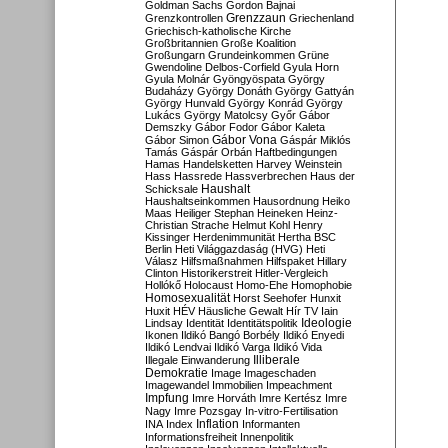
Goldman Sachs
Gordon Bajnai
Grenzzaun
Grenzkontrollen
Griechenland
Griechisch-katholische Kirche
Großbritannien
Große Koalition
Großungarn
Grundeinkommen
Grüne
Gwendoline Delbos-Corfield
Gyula Horn
Gyula Molnár
Gyöngyöspata
György
Budaházy
György Donáth
György Gattyán
György Hunvald
György Konrád
György
Lukács
György Matolcsy
Győr
Gábor
Demszky
Gábor Fodor
Gábor Kaleta
Gábor Vona
Gábor Simon
Gáspár Miklós
Tamás
Gáspár Orbán
Haftbedingungen
Hamas
Handelsketten
Harvey Weinstein
Hass
Hassrede
Hassverbrechen
Haus der
Haushalt
Schicksale
Haushaltseinkommen
Hausordnung
Heiko
Maas
Heiliger Stephan
Heineken
Heinz-
Christian Strache
Helmut Kohl
Henry
Kissinger
Herdenimmunität
Hertha BSC
Berlin
Heti Világgazdaság (HVG)
Heti
Válasz
Hilfsmaßnahmen
Hilfspaket
Hillary
Clinton
Historikerstreit
Hitler-Vergleich
Hollókő
Holocaust
Homo-Ehe
Homophobie
Homosexualität
Horst Seehofer
Hunxit
Huxit
HÉV
Häusliche Gewalt
Hír TV
Iain
Lindsay
Identität
Identitätspolitik
Ideologie
Ikonen
Ildikó Bangó Borbély
Ildikó Enyedi
Ildikó Lendvai
Ildikó Varga
Ildikó Vida
Illiberale
Illegale Einwanderung
Demokratie
Image
Imageschaden
Imagewandel
Immobilien
Impeachment
Impfung
Imre Horváth
Imre Kertész
Imre
Nagy
Imre Pozsgay
In-vitro-Fertilisation
Inflation
INA
Index
Informanten
Informationsfreiheit
Innenpolitik