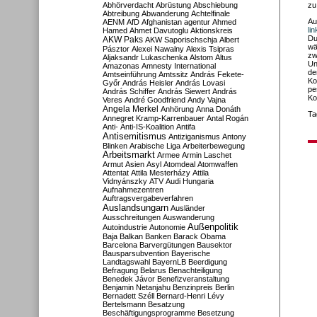
Abhörverdacht
Abrüstung
Abschiebung
zu
Abtreibung
Abwanderung
Achtelfinale
Au
AENM
AfD
Afghanistan
agentur
Ahmed
li
Hamed
Ahmet Davutoglu
Aktionskreis
Du
AKW Paks
AKW Saporischschja
Albert
wä
Pásztor
Alexei Nawalny
Alexis Tsipras
zw
Aljaksandr Lukaschenka
Alstom
Altus
Un
Amazonas
Amnesty International
de
Amtseinführung
Amtssitz
András Fekete-
Ko
Győr
András Heisler
András Lovasi
pe
András Schiffer
András Siewert
András
Ko
Veres
André Goodfriend
Andy Vajna
Angela Merkel
Anhörung
Anna Donáth
Ta
Annegret Kramp-Karrenbauer
Antal Rogán
Anti-
Anti-IS-Koalition
Antifa
Antisemitismus
Antiziganismus
Antony
Blinken
Arabische Liga
Arbeiterbewegung
Arbeitsmarkt
Armee
Armin Laschet
Armut
Asien
Asyl
Atomdeal
Atomwaffen
Attentat
Attila Mesterházy
Attila
Vidnyánszky
ATV
Audi Hungaria
Aufnahmezentren
Auftragsvergabeverfahren
Auslandsungarn
Ausländer
Ausschreitungen
Auswanderung
Außenpolitik
Autoindustrie
Autonomie
Baja
Balkan
Banken
Barack Obama
Barcelona
Barvergütungen
Bausektor
Bausparsubvention
Bayerische
Landtagswahl
BayernLB
Beerdigung
Befragung
Belarus
Benachteiligung
Benedek Jávor
Benefizveranstaltung
Benjamin Netanjahu
Benzinpreis
Berlin
Bernadett Széll
Bernard-Henri Lévy
Bertelsmann
Besatzung
Beschäftigungsprogramme
Besetzung