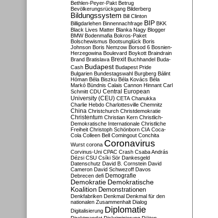
Bethlen-Peyer-Pakt
Betrug
Bevölkerungsrückgang
Bilderberg
Bildungssystem
Bill Clinton
BIP
Billigdarlehen
Binnennachfrage
BKK
Black Lives Matter
Blanka Nagy
Blogger
BMW
Bodenmafia
Bokros-Paket
Bolschewismus
Bootsunglück
Boris
Johnson
Boris Nemzow
Borsod 6
Bosnien-
Herzegowina
Boulevard
Boykott
Braindrain
Brexit
Brand
Bratislava
Buchhandel
Buda-
Budapest
Cash
Budapest Pride
Bulgarien
Bundestagswahl
Burgberg
Bálint
Hóman
Béla Biszku
Béla Kovács
Béla
Markó
Bündnis
Calais
Cannon Hinnant
Carl
Central European
Schmitt
CDU
University (CEU)
CETA
Chanukka
Charlie Hebdo
Charlottesville
Chemnitz
China
Christchurch
Christdemokratie
Christentum
Christian Kern
Christlich-
Demokratische Internationale
Christliche
Freiheit
Christoph Schönborn
CIA
Coca-
Cola
Colleen Bell
Comingout
Conchita
Coronavirus
Wurst
corona
Corvinus-Uni
CPAC
Crash
Csaba András
Dézsi
CSU
Csíki Sör
Dankesgeld
Datenschutz
David B. Cornstein
David
Cameron
David Schwezoff
Davos
Demografie
Debrecen
defi
Demokratie
Demokratische
Koalition
Demonstrationen
Denkfabriken
Denkmal
Denkmal für den
nationalen Zusammenhalt
Dialog
Diplomatie
Digitalisierung