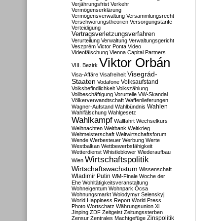
Verjährungsfrist
Verkehr
Vermögenserklärung
Vermögensverwaltung
Versammlungsrecht
Verschwörungstheorien
Versorgungstarife
Verteidigung
Vertragsverletzungsverfahren
Verurteilung
Verwaltung
Verwaltungsgericht
Veszprém
Victor Ponta
Video
Videofälschung
Vienna Capital Partners
Viktor Orbán
VIII. Bezirk
Visegrád-
Visa-Affäre
Visafreiheit
Staaten
Vodafone
Volksaufstand
Volksbefindlichkeit
Volkszählung
Vollbeschäftigung
Vorurteile
VW-Skandal
Völkerverwandtschaft
Waffenlieferungen
Wahlen
Wagner-Aufstand
Wahlbündnis
Wahlfälschung
Wahlgesetz
Wahlkampf
Wallfahrt
Wechselkurs
Weihnachten
Weltbank
Weltkrieg
Weltmeisterschaft
Weltwirtschaftsforum
Wende
Werbesteuer
Werbung
Werte
Westbalkan
Wettbewerbsfähigkeit
Wetterdienst
Whistleblower
Wiederaufbau
Wirtschaftspolitik
Wien
Wirtschaftswachstum
Wissenschaft
Wladimir Putin
WM-Finale
Woche der
Ehe
Wohltätigkeitsveranstaltung
Wohneigentum
Wohnpark Ócsa
Wohnungsmarkt
Wolodymyr Selenskyj
World Happiness Report
World Press
Photo
Wortschatz
Währungsunion
Xi
Jinping
ZDF
Zeitgeist
Zeitungssterben
Zensur
Zentrales Machtgefüge
Zinspolitik