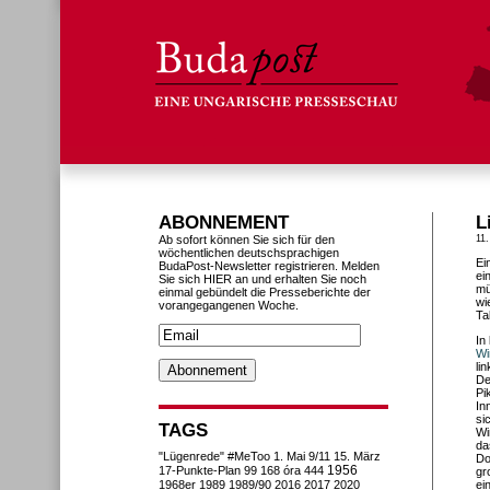
ABONNEMENT
L
Ab sofort können Sie sich für den
11.
wöchentlichen deutschsprachigen
Ei
BudaPost-Newsletter registrieren. Melden
ei
Sie sich HIER an und erhalten Sie noch
mü
einmal gebündelt die Presseberichte der
wi
vorangegangenen Woche.
Ta
In
Wi
li
De
Pi
In
si
TAGS
Wi
da
"Lügenrede"
#MeToo
1. Mai
9/11
15. März
Do
1956
17-Punkte-Plan
99
168 óra
444
gr
1968er
1989
1989/90
2016
2017
2020
ei