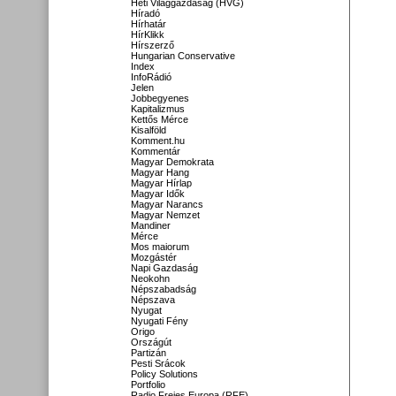
Heti Világgazdaság (HVG)
Híradó
Hírhatár
HírKlikk
Hírszerző
Hungarian Conservative
Index
InfoRádió
Jelen
Jobbegyenes
Kapitalizmus
Kettős Mérce
Kisalföld
Komment.hu
Kommentár
Magyar Demokrata
Magyar Hang
Magyar Hírlap
Magyar Idők
Magyar Narancs
Magyar Nemzet
Mandiner
Mérce
Mos maiorum
Mozgástér
Napi Gazdaság
Neokohn
Népszabadság
Népszava
Nyugat
Nyugati Fény
Origo
Országút
Partizán
Pesti Srácok
Policy Solutions
Portfolio
Radio Freies Europa (RFE)