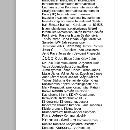
Inslovenzen
Insolvenzen
Intellektuelle
Interkontinentalraketen
Internationaler
Eucharistischer Kongress
Internationaler
Strafgerichtshof
International Investment
Bank (IIB)
Internetsteuer
Interview
Invasion
Invasionsmahnmal
Investitionen
Investitionsprogramme
Investment Grade
Irak-Einsatz
Irakisch-Kurdistan
Iran
IS
ISIS
Israel
Islam
Islamismus
Isolationismus
Istanbuler Konvention
István Bethlen
István
Pukli
István Pásztor
István Szabó
István
Tarlós
István Tisza
István Vágó
Italien
Ivo
Sanader
IWF
Jahresprognose
Jahrestag
Jahresrückblick
James Corney
Jean-Claude Juncker
Jean Asselborn
Jenő Rácz
Jerusalem
Jewgeni Prigoschin
Jobbik
Joe Biden
John Kirby
John
McCain
Judentum
Judith Sargentini
Judit
Varga
Jugendschutz
Jungwähler
Justizsystem
János Dénes Orbán
János
Lázár
János Volner
János Zuschlag
János
Áder
József Antall
József Szájer
József
Tóbiás
Jüdische Gemeinde
Kalter Krieg
Kapitalismus
Kapitol
Kardinalgesetz
Karl
Marx
Karpatoukraine
Kasachstan
Katalin
Katalin Novák
Karikó
Katalonien
Katholische Kirche
KDNP
Kecskemét
Kernklientel
Kettenbrücke
KGB
Kinderarmut
Kinderschutzgesetz
Kindesmissbrauch
Kirchen
Klaus Johannis
Kleiderordnung
Kleinanleger
Klimaneutralität
Klimawandel
Klubrádió
Klára Dobrev
Kommunalpolitik
Kommunalwahlen
Kommunismus
Konflikt
Konflikte
Konjunkturaussichten
Konservative
Konsens
Konsum