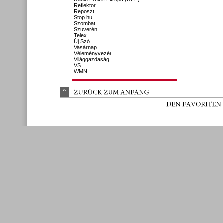
Reflektor
Reposzt
Stop.hu
Szombat
Szuverén
Telex
Új Szó
Vasárnap
Véleményvezér
Világgazdaság
VS
WMN
^
ZURÜ
CK 
ZUM 
ANFANG
DEN 
FAVORITEN 