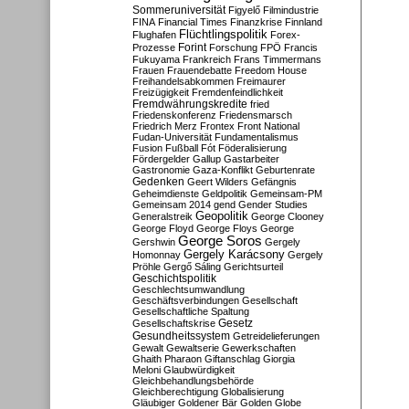
Sommeruniversität
Figyelő
Filmindustrie
FINA
Financial Times
Finanzkrise
Finnland
Flüchtlingspolitik
Flughafen
Forex-
Forint
Prozesse
Forschung
FPÖ
Francis
Fukuyama
Frankreich
Frans Timmermans
Frauen
Frauendebatte
Freedom House
Freihandelsabkommen
Freimaurer
Freizügigkeit
Fremdenfeindlichkeit
Fremdwährungskredite
fried
Friedenskonferenz
Friedensmarsch
Friedrich Merz
Frontex
Front National
Fudan-Universität
Fundamentalismus
Fusion
Fußball
Fót
Föderalisierung
Fördergelder
Gallup
Gastarbeiter
Gastronomie
Gaza-Konflikt
Geburtenrate
Gedenken
Geert Wilders
Gefängnis
Geheimdienste
Geldpolitik
Gemeinsam-PM
Gemeinsam 2014
gend
Gender Studies
Geopolitik
Generalstreik
George Clooney
George Floyd
George Floys
George
George Soros
Gershwin
Gergely
Gergely Karácsony
Homonnay
Gergely
Pröhle
Gergő Sáling
Gerichtsurteil
Geschichtspolitik
Geschlechtsumwandlung
Geschäftsverbindungen
Gesellschaft
Gesellschaftliche Spaltung
Gesetz
Gesellschaftskrise
Gesundheitssystem
Getreidelieferungen
Gewalt
Gewaltserie
Gewerkschaften
Ghaith Pharaon
Giftanschlag
Giorgia
Meloni
Glaubwürdigkeit
Gleichbehandlungsbehörde
Gleichberechtigung
Globalisierung
Gläubiger
Goldener Bär
Golden Globe