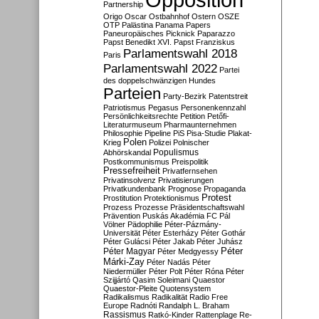
Partnership
Origo
Oscar
Ostbahnhof
Ostern
OSZE
OTP
Palästina
Panama Papers
Paneuropäisches Picknick
Paparazzo
Papst Benedikt XVI.
Papst Franziskus
Parlamentswahl 2018
Paris
Parlamentswahl 2022
Partei
des doppelschwänzigen Hundes
Parteien
Party-Bezirk
Patentstreit
Patriotismus
Pegasus
Personenkennzahl
Persönlichkeitsrechte
Petition
Petőfi-
Literaturmuseum
Pharmaunternehmen
Philosophie
Pipeline
PiS
Pisa-Studie
Plakat-
Polen
Krieg
Polizei
Polnischer
Populismus
Abhörskandal
Postkommunismus
Preispolitik
Pressefreiheit
Privatfernsehen
Privatinsolvenz
Privatisierungen
Privatkundenbank
Prognose
Propaganda
Protest
Prostitution
Protektionismus
Prozess
Prozesse
Präsidentschaftswahl
Prävention
Puskás Akadémia FC
Pál
Völner
Pädophilie
Péter-Pázmány-
Universität
Péter Esterházy
Péter Gothár
Péter Gulácsi
Péter Jakab
Péter Juhász
Péter
Péter Magyar
Péter Medgyessy
Márki-Zay
Péter Nadás
Péter
Niedermüller
Péter Polt
Péter Róna
Péter
Szijjártó
Qasim Soleimani
Quaestor
Quaestor-Pleite
Quotensystem
Radikalismus
Radikalität
Radio Free
Europe
Radnóti
Randalph L. Braham
Rassismus
Ratkó-Kinder
Rattenplage
Re-