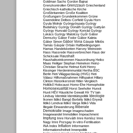
Goldman Sachs
Gordon Bajnai
Grenzzaun
Grenzkontrollen
Griechenland
Griechisch-katholische Kirche
Großbritannien
Große Koalition
Großungarn
Grundeinkommen
Grüne
Gwendoline Delbos-Corfield
Gyula Horn
Gyula Molnár
Gyöngyöspata
György
Budaházy
György Donáth
György Gattyán
György Hunvald
György Konrád
György
Lukács
György Matolcsy
Győr
Gábor
Demszky
Gábor Fodor
Gábor Kaleta
Gábor Vona
Gábor Simon
Gáspár Miklós
Tamás
Gáspár Orbán
Haftbedingungen
Hamas
Handelsketten
Harvey Weinstein
Hass
Hassrede
Hassverbrechen
Haus der
Haushalt
Schicksale
Haushaltseinkommen
Hausordnung
Heiko
Maas
Heiliger Stephan
Heineken
Heinz-
Christian Strache
Helmut Kohl
Henry
Kissinger
Herdenimmunität
Hertha BSC
Berlin
Heti Világgazdaság (HVG)
Heti
Válasz
Hilfsmaßnahmen
Hilfspaket
Hillary
Clinton
Historikerstreit
Hitler-Vergleich
Hollókő
Holocaust
Homo-Ehe
Homophobie
Homosexualität
Horst Seehofer
Hunxit
Huxit
HÉV
Häusliche Gewalt
Hír TV
Iain
Lindsay
Identität
Identitätspolitik
Ideologie
Ikonen
Ildikó Bangó Borbély
Ildikó Enyedi
Ildikó Lendvai
Ildikó Varga
Ildikó Vida
Illiberale
Illegale Einwanderung
Demokratie
Image
Imageschaden
Imagewandel
Immobilien
Impeachment
Impfung
Imre Horváth
Imre Kertész
Imre
Nagy
Imre Pozsgay
In-vitro-Fertilisation
Inflation
INA
Index
Informanten
Informationsfreiheit
Innenpolitik