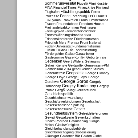
Sommeruniversität
Figyelő
Filmindustrie
FINA
Financial Times
Finanzkrise
Finnland
Flüchtlingspolitik
Flughafen
Forex-
Forint
Prozesse
Forschung
FPÖ
Francis
Fukuyama
Frankreich
Frans Timmermans
Frauen
Frauendebatte
Freedom House
Freihandelsabkommen
Freimaurer
Freizügigkeit
Fremdenfeindlichkeit
Fremdwährungskredite
fried
Friedenskonferenz
Friedensmarsch
Friedrich Merz
Frontex
Front National
Fudan-Universität
Fundamentalismus
Fusion
Fußball
Fót
Föderalisierung
Fördergelder
Gallup
Gastarbeiter
Gastronomie
Gaza-Konflikt
Geburtenrate
Gedenken
Geert Wilders
Gefängnis
Geheimdienste
Geldpolitik
Gemeinsam-PM
Gemeinsam 2014
gend
Gender Studies
Geopolitik
Generalstreik
George Clooney
George Floyd
George Floys
George
George Soros
Gershwin
Gergely
Gergely Karácsony
Homonnay
Gergely
Pröhle
Gergő Sáling
Gerichtsurteil
Geschichtspolitik
Geschlechtsumwandlung
Geschäftsverbindungen
Gesellschaft
Gesellschaftliche Spaltung
Gesetz
Gesellschaftskrise
Gesundheitssystem
Getreidelieferungen
Gewalt
Gewaltserie
Gewerkschaften
Ghaith Pharaon
Giftanschlag
Giorgia
Meloni
Glaubwürdigkeit
Gleichbehandlungsbehörde
Gleichberechtigung
Globalisierung
Gläubiger
Goldener Bär
Golden Globe