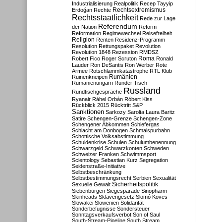
Industrialisierung
Realpolitik
Recep Tayyip
Rechtsextremismus
Erdoğan
Rechte
Rechtsstaatlichkeit
Rede zur Lage
Referendum
der Nation
Reform
Reformation
Regimewechsel
Reisefreiheit
Religion
Renten
Residenz-Programm
Resolution
Rettungspaket
Revolution
Revolution 1848
Rezession
RMDSZ
Roma
Robert Fico
Roger Scruton
Ronald
Lauder
Ron DeSantis
Ron Werber
Rote
Armee
Rotschlammkatastrophe
RTL Klub
Ruinenkneipen
Rumänien
Rumänienungarn
Runder Tisch
Russland
Rundtischgespräche
Ryanair
Ráhel Orbán
Róbert Kiss
Rückblick 2015
Rücktritt
S&P
Sanktionen
Sarkozy
Sarolta Laura Baritz
Satire
Schengen-Grenze
Schengen-Zone
Schengener Abkommen
Schiefergas
Schlacht am Donbogen
Schmalspurbahn
Schottische Volksabstimmung
Schuldenkrise
Schulen
Schulumbenennung
Schwarzgeld
Schwarzkonten
Schweden
Schweizer Franken
Schwimmsport
Scientology
Sebastian Kurz
Segregation
Seidenstraße-Initiative
Selbstbeschränkung
Selbstbestimmungsrecht
Serbien
Sexualität
Sicherheitspolitik
Sexuelle Gewalt
Siebenbürgen
Siegesparade
Sinopharm
Skinheads
Sklavengesetz
Slomó Köves
Slowakei
Slowenien
Solidarität
Sonderbefugnisse
Sondersteuer
Sonntagsverkaufsverbot
Son of Saul
South-Stream-Pipeline
South Stream