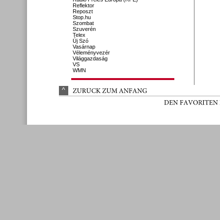
Reflektor
Reposzt
Stop.hu
Szombat
Szuverén
Telex
Új Szó
Vasárnap
Véleményvezér
Világgazdaság
VS
WMN
^
ZURÜ
CK 
ZUM 
ANFANG
DEN 
FAVORITEN 