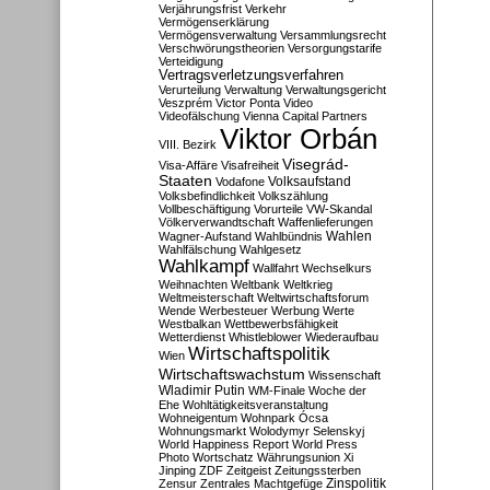
Verjährungsfrist
Verkehr
Vermögenserklärung
Vermögensverwaltung
Versammlungsrecht
Verschwörungstheorien
Versorgungstarife
Verteidigung
Vertragsverletzungsverfahren
Verurteilung
Verwaltung
Verwaltungsgericht
Veszprém
Victor Ponta
Video
Videofälschung
Vienna Capital Partners
Viktor Orbán
VIII. Bezirk
Visegrád-
Visa-Affäre
Visafreiheit
Staaten
Vodafone
Volksaufstand
Volksbefindlichkeit
Volkszählung
Vollbeschäftigung
Vorurteile
VW-Skandal
Völkerverwandtschaft
Waffenlieferungen
Wahlen
Wagner-Aufstand
Wahlbündnis
Wahlfälschung
Wahlgesetz
Wahlkampf
Wallfahrt
Wechselkurs
Weihnachten
Weltbank
Weltkrieg
Weltmeisterschaft
Weltwirtschaftsforum
Wende
Werbesteuer
Werbung
Werte
Westbalkan
Wettbewerbsfähigkeit
Wetterdienst
Whistleblower
Wiederaufbau
Wirtschaftspolitik
Wien
Wirtschaftswachstum
Wissenschaft
Wladimir Putin
WM-Finale
Woche der
Ehe
Wohltätigkeitsveranstaltung
Wohneigentum
Wohnpark Ócsa
Wohnungsmarkt
Wolodymyr Selenskyj
World Happiness Report
World Press
Photo
Wortschatz
Währungsunion
Xi
Jinping
ZDF
Zeitgeist
Zeitungssterben
Zensur
Zentrales Machtgefüge
Zinspolitik