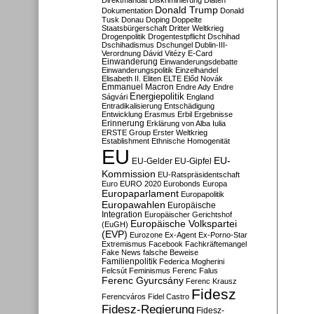
Direktmandat
Diskriminierung
Diäten
Donald Trump
Dokumentation
Donald
Tusk
Donau
Doping
Doppelte
Staatsbürgerschaft
Dritter Weltkrieg
Drogenpolitik
Drogentestpflicht
Dschihad
Dschihadismus
Dschungel
Dublin-III-
Verordnung
Dávid Vitézy
E-Card
Einwanderung
Einwanderungsdebatte
Einwanderungspolitik
Einzelhandel
Elisabeth II.
Eliten
ELTE
Előd Novák
Emmanuel Macron
Endre Ady
Endre
Energiepolitik
Ságvári
England
Entradikalisierung
Entschädigung
Entwicklung
Erasmus
Erbil
Ergebnisse
Erinnerung
Erklärung von Alba Iulia
ERSTE Group
Erster Weltkrieg
Establishment
Ethnische Homogenität
EU
EU-
EU-Gelder
EU-Gipfel
Kommission
EU-Ratspräsidentschaft
Euro
EURO 2020
Eurobonds
Europa
Europaparlament
Europapolitik
Europawahlen
Europäische
Integration
Europäischer Gerichtshof
Europäische Volkspartei
(EuGH)
(EVP)
Eurozone
Ex-Agent
Ex-Porno-Star
Extremismus
Facebook
Fachkräftemangel
Fake News
falsche Beweise
Familienpolitik
Federica Mogherini
Felcsút
Feminismus
Ferenc Falus
Ferenc Gyurcsány
Ferenc Krausz
Fidesz
Ferencváros
Fidel Castro
Fidesz-Regierung
Fidesz-