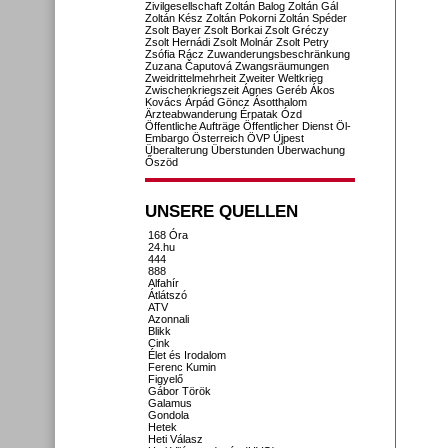
Zivilgesellschaft
Zoltán Balog
Zoltán Gál
Zoltán Kész
Zoltán Pokorni
Zoltán Spéder
Zsolt Bayer
Zsolt Borkai
Zsolt Gréczy
Zsolt Hernádi
Zsolt Molnár
Zsolt Petry
Zsófia Rácz
Zuwanderungsbeschränkung
Zuzana Čaputová
Zwangsräumungen
Zweidrittelmehrheit
Zweiter Weltkrieg
Zwischenkriegszeit
Ágnes Geréb
Ákos
Kovács
Árpád Göncz
Ásotthalom
Ärzteabwanderung
Érpatak
Ózd
Öffentliche Aufträge
Öffentlicher Dienst
Öl-
Embargo
Österreich
ÖVP
Újpest
Überalterung
Überstunden
Überwachung
Őszöd
UNSERE QUELLEN
168 Óra
24.hu
444
888
Alfahír
Átlátszó
ATV
Azonnali
Blikk
Cink
Élet és Irodalom
Ferenc Kumin
Figyelő
Gábor Török
Galamus
Gondola
Hetek
Heti Válasz