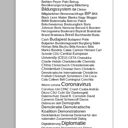
Bethlen-Peyer-Pakt
Betrug
Bevölkerungsrückgang
Bilderberg
Bildungssystem
Bill Clinton
BIP
Billigdarlehen
Binnennachfrage
BKK
Black Lives Matter
Blanka Nagy
Blogger
BMW
Bodenmafia
Bokros-Paket
Bolschewismus
Bootsunglück
Boris
Johnson
Boris Nemzow
Borsod 6
Bosnien-
Herzegowina
Boulevard
Boykott
Braindrain
Brexit
Brand
Bratislava
Buchhandel
Buda-
Budapest
Cash
Budapest Pride
Bulgarien
Bundestagswahl
Burgberg
Bálint
Hóman
Béla Biszku
Béla Kovács
Béla
Markó
Bündnis
Calais
Cannon Hinnant
Carl
Central European
Schmitt
CDU
University (CEU)
CETA
Chanukka
Charlie Hebdo
Charlottesville
Chemnitz
China
Christchurch
Christdemokratie
Christentum
Christian Kern
Christlich-
Demokratische Internationale
Christliche
Freiheit
Christoph Schönborn
CIA
Coca-
Cola
Colleen Bell
Comingout
Conchita
Coronavirus
Wurst
corona
Corvinus-Uni
CPAC
Crash
Csaba András
Dézsi
CSU
Csíki Sör
Dankesgeld
Datenschutz
David B. Cornstein
David
Cameron
David Schwezoff
Davos
Demografie
Debrecen
defi
Demokratie
Demokratische
Koalition
Demonstrationen
Denkfabriken
Denkmal
Denkmal für den
nationalen Zusammenhalt
Dialog
Diplomatie
Digitalisierung