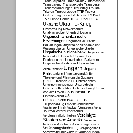
Transkarpatien
Transparency International
Transparenz
Transsexuelle
Transvestit
Trauerbekundungen
Trauertag
Trauma
Trianon
Truppenabzug
TTIP
Tucker
Carlson
Tugenden
TV-Debatte
TV-Duell
Türkei
TV2
Tünde Handó
Uber
UEFA
Ukraine-Krieg
Ukraine
Umverteilung
Umweltschutz
Unabhängigkeit
Unentschlossene
Ungarisch-amerikanische
Beziehungen
Ungarisch-deutsche
Beziehungen
Ungarische Akademie der
Wissenschaften
Ungarische Garde
Ungarische Nationalbank
Ungarischer
Nationaler Filmfonds
Ungarischer
Rechnungshof
Ungarisches Parlament
Ungarische Staatsoper
Ungarische
Ungarn
Ungarn-
Ärztekammer
Kritik
Universitäten
Universität für
Theater- und Filmkunst in Budapest
(SZFE)
Unruhen 2006
Unternehmen
Unternehmenssteuer
Unterschicht
Unterschriftenaktion
Untersuchung
Ursula
US-Botschaft
von der Leyen
US-
US-
Einreiseverbot
Präsidentschaftswahlen
US-
Truppenabzug
Utrecht
Vandalismus
Vasárnapi Hírek
Vatikan
Venezuela
Vera
Jourová
Verbraucherschutz
Vereinigte
Verdienstmöglichkeiten
Staaten von Amerika
Vereinte
Nationen
Verfahren
Verfassungsgericht
Verfassungsänderung
Vergangenheit
Vergewaltigungsvorwurf
Verhandlungen