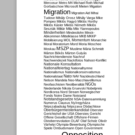
Mercosur
Metro M4
Michael Roth
Michail
Gorbatschow
Microsoft
Mieten
Migation
Migration
Migration Aid
Mihai
Tudose
Mihály Orosz
Mihály Varga
Mike
Pompeo
Miklós Hagyó
Miklós Horthy
Miklós Kásler
Miklós Németh
Miklós
Seszták
Militär
Milla
Milo Yiannopoulos
Minderheiten
Mindestlohn
Minsk-
Abkommen
Mittelklasse
MKB
MKKP
Momentum
Mobilisierung
MOL
Monarchie
Moral
Moratorium
Mord
Moria
Moschee
MSZP
Moskau
Muslime
Mária Schmidt
Márton Békés
Márton Gulyás
Nachrichtendienste
Nachruf
Nachwendezeit
Nacktfotos
Nahost-Konflikt
Nationale Konsultation
Nationalfeiertag
Nationalhymne
Nationalismus
Nationalkonservatismus
Nato
Nationalstaat
NAV
Nazideutschland
Nelson Mandela
Neo-Macchiavellismus
NGOs
Neofaschisten
Neoliberalität
Niederlande
Nikola Gruevski
Nobelpreis
Nordkorea
Nord Stream
Norwegischer
Fonds
Notre Dame
Notstand
Notstandsgesetze
NSA-Datensammlung
Numerus Clausus
Nyíregyháza
Népszabadság
Népszava
Obdachlose
Oberbürgermeisterkandidat
Oberster
Gerichtshof der USA
Oberstes Gericht
Offene Gesellschaft
Offshore-Firmen
Oktoberrevolution
OLAF
Olaf Scholz
Olivér
Várhelyi
Olympia-Bewerbung
Olympische
Spiele
Ombudsmann
Open Government
Opposition