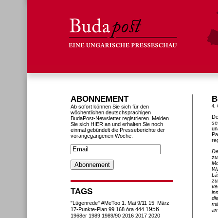
ABONNEMENT
B
Ab sofort können Sie sich für den
4. 
wöchentlichen deutschsprachigen
De
BudaPost-Newsletter registrieren. Melden
se
Sie sich HIER an und erhalten Sie noch
un
einmal gebündelt die Presseberichte der
Pa
vorangegangenen Woche.
re
De
zu
Mo
Wa
Lá
zu
ve
TAGS
in
di
"Lügenrede"
#MeToo
1. Mai
9/11
15. März
mi
1956
17-Punkte-Plan
99
168 óra
444
am
1968er
1989
1989/90
2016
2017
2020