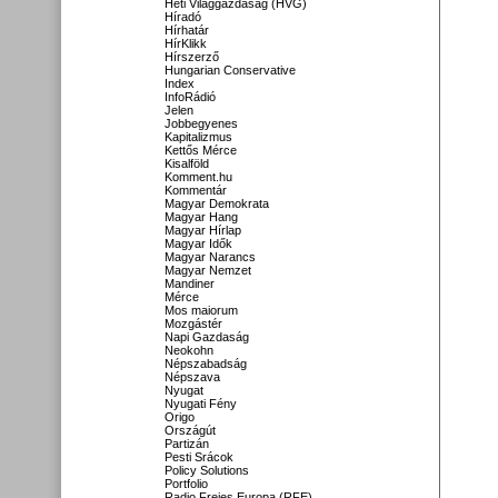
Heti Világgazdaság (HVG)
Híradó
Hírhatár
HírKlikk
Hírszerző
Hungarian Conservative
Index
InfoRádió
Jelen
Jobbegyenes
Kapitalizmus
Kettős Mérce
Kisalföld
Komment.hu
Kommentár
Magyar Demokrata
Magyar Hang
Magyar Hírlap
Magyar Idők
Magyar Narancs
Magyar Nemzet
Mandiner
Mérce
Mos maiorum
Mozgástér
Napi Gazdaság
Neokohn
Népszabadság
Népszava
Nyugat
Nyugati Fény
Origo
Országút
Partizán
Pesti Srácok
Policy Solutions
Portfolio
Radio Freies Europa (RFE)