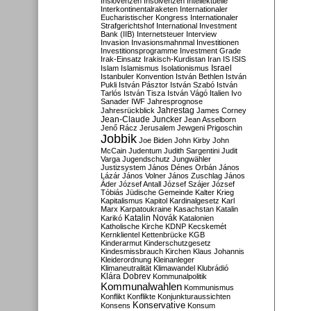
Inslovenzen
Insolvenzen
Intellektuelle
Interkontinentalraketen
Internationaler
Eucharistischer Kongress
Internationaler
Strafgerichtshof
International Investment
Bank (IIB)
Internetsteuer
Interview
Invasion
Invasionsmahnmal
Investitionen
Investitionsprogramme
Investment Grade
Irak-Einsatz
Irakisch-Kurdistan
Iran
IS
ISIS
Israel
Islam
Islamismus
Isolationismus
Istanbuler Konvention
István Bethlen
István
Pukli
István Pásztor
István Szabó
István
Tarlós
István Tisza
István Vágó
Italien
Ivo
Sanader
IWF
Jahresprognose
Jahrestag
Jahresrückblick
James Corney
Jean-Claude Juncker
Jean Asselborn
Jenő Rácz
Jerusalem
Jewgeni Prigoschin
Jobbik
Joe Biden
John Kirby
John
McCain
Judentum
Judith Sargentini
Judit
Varga
Jugendschutz
Jungwähler
Justizsystem
János Dénes Orbán
János
Lázár
János Volner
János Zuschlag
János
Áder
József Antall
József Szájer
József
Tóbiás
Jüdische Gemeinde
Kalter Krieg
Kapitalismus
Kapitol
Kardinalgesetz
Karl
Marx
Karpatoukraine
Kasachstan
Katalin
Katalin Novák
Karikó
Katalonien
Katholische Kirche
KDNP
Kecskemét
Kernklientel
Kettenbrücke
KGB
Kinderarmut
Kinderschutzgesetz
Kindesmissbrauch
Kirchen
Klaus Johannis
Kleiderordnung
Kleinanleger
Klimaneutralität
Klimawandel
Klubrádió
Klára Dobrev
Kommunalpolitik
Kommunalwahlen
Kommunismus
Konflikt
Konflikte
Konjunkturaussichten
Konservative
Konsens
Konsum