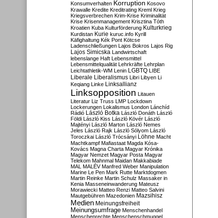
Korruption
Konsumverhalten
Kosovo
Krawalle
Kredite
Kreditrating
Kreml
Krieg
Kriegsverbrechen
Krim-Krise
Kriminalität
Krise
Krisenmanagement
Krisztina Tóth
Kulturkrieg
Kroatien
Kuba
Kulturförderung
Kurdistan
Kurie
kuruc.info
Kyrill
Käfighaltung
Kék Pont
Kötcse
Ladenschließungen
Lajos Bokros
Lajos Rig
Lajos Simicska
Landwirtschaft
lebenslange Haft
Lebensmittel
Lebensmittelqualität
Lehrkräfte
Lehrplan
LGBTQ
Leichtathletik-WM
Lenin
LIBE
Liberale
Liberalismus
Libri
Libyen
Li
Linksallianz
Keqiang
Linke
Linksopposition
Litauen
Literatur
Liz Truss
LMP
Lockdown
Lockerungen
Lokalismus
London
Lánchíd
Rádió
László Botka
László Donáth
László
Földi
László Kiss
László Kövér
László
Majtényi
László Marton
László Nemes
Jeles
László Rajk
László Sólyom
László
Löhne
Toroczkai
László Trócsányi
Macht
Machtkampf
Mafiastaat
Magda Kósa-
Kovács
Magna Charta
Magyar Krónika
Magyar Nemzet
Magyar Posta
Magyar
Telekom
Mahnmal
Maidan
Makkabiade
MAL
MALÉV
Manfred Weber
Manipulation
Marine Le Pen
Mark Rutte
Marktdogmen
Martin Reinke
Martin Schulz
Massaker in
Kenia
Masseneinwanderung
Mateusz
Morawiecki
Matteo Renzi
Matteo Salvini
Mautgebühren
Mazedonien
Mazsihisz
Medien
Meinungsfreiheit
Meinungsumfrage
Menschenhandel
Menschenrechte
Menschenschmuggel