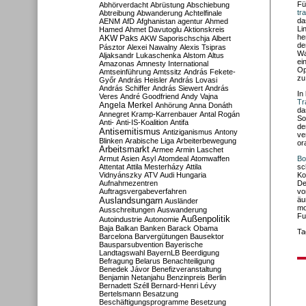
Fü
Abhörverdacht
Abrüstung
Abschiebung
tr
Abtreibung
Abwanderung
Achtelfinale
da
AENM
AfD
Afghanistan
agentur
Ahmed
Li
Hamed
Ahmet Davutoglu
Aktionskreis
he
AKW Paks
AKW Saporischschja
Albert
de
Pásztor
Alexei Nawalny
Alexis Tsipras
Wa
Aljaksandr Lukaschenka
Alstom
Altus
ei
Amazonas
Amnesty International
Op
Amtseinführung
Amtssitz
András Fekete-
zu
Győr
András Heisler
András Lovasi
András Schiffer
András Siewert
András
In
Veres
André Goodfriend
Andy Vajna
Tr
Angela Merkel
Anhörung
Anna Donáth
da
Annegret Kramp-Karrenbauer
Antal Rogán
So
Anti-
Anti-IS-Koalition
Antifa
de
Antisemitismus
Antiziganismus
Antony
ve
Blinken
Arabische Liga
Arbeiterbewegung
or
Arbeitsmarkt
Armee
Armin Laschet
Armut
Asien
Asyl
Atomdeal
Atomwaffen
Bo
Attentat
Attila Mesterházy
Attila
sc
Vidnyánszky
ATV
Audi Hungaria
Ko
Aufnahmezentren
De
Auftragsvergabeverfahren
vo
Auslandsungarn
äu
Ausländer
mo
Ausschreitungen
Auswanderung
Fu
Außenpolitik
Autoindustrie
Autonomie
Baja
Balkan
Banken
Barack Obama
Ta
Barcelona
Barvergütungen
Bausektor
Bausparsubvention
Bayerische
Landtagswahl
BayernLB
Beerdigung
Befragung
Belarus
Benachteiligung
Benedek Jávor
Benefizveranstaltung
Benjamin Netanjahu
Benzinpreis
Berlin
Bernadett Széll
Bernard-Henri Lévy
Bertelsmann
Besatzung
Beschäftigungsprogramme
Besetzung