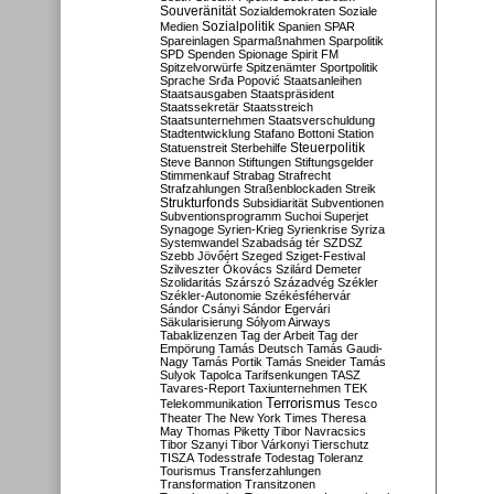
Souveränität
Sozialdemokraten
Soziale
Sozialpolitik
Medien
Spanien
SPAR
Spareinlagen
Sparmaßnahmen
Sparpolitik
SPD
Spenden
Spionage
Spirit FM
Spitzelvorwürfe
Spitzenämter
Sportpolitik
Sprache
Srđa Popović
Staatsanleihen
Staatsausgaben
Staatspräsident
Staatssekretär
Staatsstreich
Staatsunternehmen
Staatsverschuldung
Stadtentwicklung
Stafano Bottoni
Station
Steuerpolitik
Statuenstreit
Sterbehilfe
Steve Bannon
Stiftungen
Stiftungsgelder
Stimmenkauf
Strabag
Strafrecht
Strafzahlungen
Straßenblockaden
Streik
Strukturfonds
Subsidiarität
Subventionen
Subventionsprogramm
Suchoi Superjet
Synagoge
Syrien-Krieg
Syrienkrise
Syriza
Systemwandel
Szabadság tér
SZDSZ
Szebb Jövőért
Szeged
Sziget-Festival
Szilveszter Ókovács
Szilárd Demeter
Szolidaritás
Szárszó
Századvég
Székler
Székler-Autonomie
Székésféhervár
Sándor Csányi
Sándor Egervári
Säkularisierung
Sólyom Airways
Tabaklizenzen
Tag der Arbeit
Tag der
Empörung
Tamás Deutsch
Tamás Gaudi-
Nagy
Tamás Portik
Tamás Sneider
Tamás
Sulyok
Tapolca
Tarifsenkungen
TASZ
Tavares-Report
Taxiunternehmen
TEK
Terrorismus
Telekommunikation
Tesco
Theater
The New York Times
Theresa
May
Thomas Piketty
Tibor Navracsics
Tibor Szanyi
Tibor Várkonyi
Tierschutz
TISZA
Todesstrafe
Todestag
Toleranz
Tourismus
Transferzahlungen
Transformation
Transitzonen