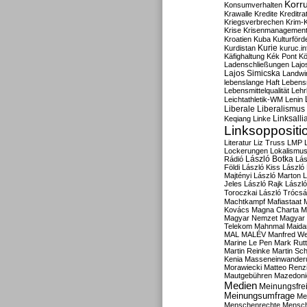
Korru
Konsumverhalten
Krawalle
Kredite
Kreditra
Kriegsverbrechen
Krim-K
Krise
Krisenmanagemen
Kroatien
Kuba
Kulturförd
Kurdistan
Kurie
kuruc.in
Käfighaltung
Kék Pont
Kö
Ladenschließungen
Lajo
Lajos Simicska
Landwir
lebenslange Haft
Lebensm
Lebensmittelqualität
Lehr
Leichtathletik-WM
Lenin
Liberale
Liberalismus
Linksalli
Keqiang
Linke
Linksoppositi
Literatur
Liz Truss
LMP
Lockerungen
Lokalismu
Rádió
László Botka
Lás
Földi
László Kiss
László
Majtényi
László Marton
L
Jeles
László Rajk
Lászl
Toroczkai
László Trócsá
Machtkampf
Mafiastaat
Kovács
Magna Charta
M
Magyar Nemzet
Magyar 
Telekom
Mahnmal
Maida
MAL
MALÉV
Manfred W
Marine Le Pen
Mark Rut
Martin Reinke
Martin Sch
Kenia
Masseneinwander
Morawiecki
Matteo Renz
Mautgebühren
Mazedoni
Medien
Meinungsfrei
Meinungsumfrage
Me
Menschenrechte
Mensc