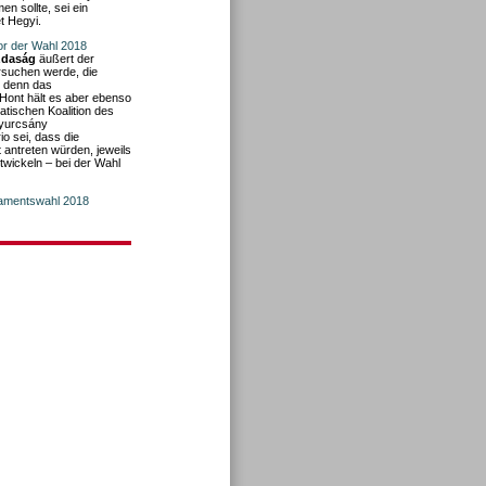
n sollte, sei ein
t Hegyi.
vor der Wahl 2018
zdaság
äußert der
rsuchen werde, die
, denn das
 Hont hält es aber ebenso
tischen Koalition des
Gyurcsány
o sei, dass die
 antreten würden, jeweils
twickeln – bei der Wahl
amentswahl 2018