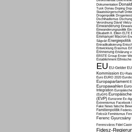
Direktmandat
Diskrimini
Donald
Dokumentation
Tusk
Donau
Doping
Dop
Staatsbürgerschaft
Dritt
Drogenpolitik
Drogentestp
Dschihadismus
Dschung
Verordnung
Dávid Vitézy
Einwanderung
Einwan
Einwanderungspolitik
Ein
Elisabeth II.
Eliten
ELTE
Emmanuel Macron
En
Energiepolitik
Ságvári
Entradikalisierung
Entsc
Entwicklung
Erasmus
Erb
Erinnerung
Erklärung vo
ERSTE Group
Erster We
Establishment
Ethnische
EU
EU-Gelder
EU
Kommission
EU-Rats
Euro
EURO 2020
Eurob
Europaparlament
E
Europawahlen
Euro
Integration
Europäische
Europäische 
(EuGH)
(EVP)
Eurozone
Ex-Ag
Extremismus
Facebook
Fake News
falsche Bew
Familienpolitik
Federic
Felcsút
Feminismus
Fer
Ferenc Gyurcsány
Ferencváros
Fidel Castr
Fidesz-Regieru