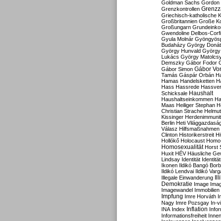
Goldman Sachs
Gordon 
Grenzz
Grenzkontrollen
Griechisch-katholische K
Großbritannien
Große Koa
Großungarn
Grundeink
Gwendoline Delbos-Corfi
Gyula Molnár
Gyöngyös
Budaházy
György Doná
György Hunvald
György
Lukács
György Matolcs
Demszky
Gábor Fodor
Gábor Vo
Gábor Simon
Tamás
Gáspár Orbán
Ha
Hamas
Handelsketten
H
Hass
Hassrede
Hassver
Haushalt
Schicksale
Haushaltseinkommen
Ha
Maas
Heiliger Stephan
H
Christian Strache
Helmut
Kissinger
Herdenimmunit
Berlin
Heti Világgazdasá
Válasz
Hilfsmaßnahmen
Clinton
Historikerstreit
Hi
Hollókő
Holocaust
Homo
Homosexualität
Horst 
Huxit
HÉV
Häusliche Ge
Lindsay
Identität
Identität
Ikonen
Ildikó Bangó Borb
Ildikó Lendvai
Ildikó Varg
Il
Illegale Einwanderung
Demokratie
Image
Ima
Imagewandel
Immobilien
Impfung
Imre Horváth
I
Nagy
Imre Pozsgay
In-v
Inflation
INA
Index
Info
Informationsfreiheit
Innen