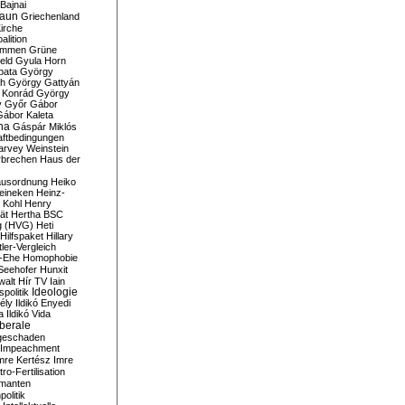
Bajnai
aun
Griechenland
irche
lition
ommen
Grüne
eld
Gyula Horn
pata
György
th
György Gattyán
 Konrád
György
y
Győr
Gábor
Gábor Kaleta
na
Gáspár Miklós
ftbedingungen
arvey Weinstein
brechen
Haus der
usordnung
Heiko
eineken
Heinz-
 Kohl
Henry
ät
Hertha BSC
g (HVG)
Heti
Hilfspaket
Hillary
tler-Vergleich
-Ehe
Homophobie
Seehofer
Hunxit
walt
Hír TV
Iain
spolitik
Ideologie
ély
Ildikó Enyedi
a
Ildikó Vida
liberale
geschaden
Impeachment
mre Kertész
Imre
itro-Fertilisation
rmanten
politik