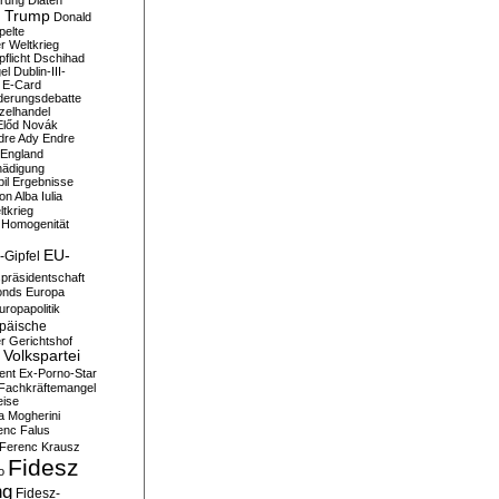
erung
Diäten
 Trump
Donald
pelte
er Weltkrieg
flicht
Dschihad
el
Dublin-III-
E-Card
derungsdebatte
zelhandel
Előd Novák
dre Ady
Endre
England
hädigung
il
Ergebnisse
n Alba Iulia
ltkrieg
 Homogenität
EU-
-Gipfel
präsidentschaft
onds
Europa
uropapolitik
päische
r Gerichtshof
Volkspartei
ent
Ex-Porno-Star
Fachkräftemangel
eise
a Mogherini
enc Falus
Ferenc Krausz
Fidesz
o
ng
Fidesz-