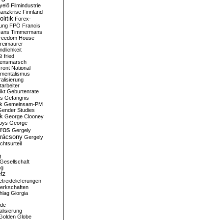
yelő
Filmindustrie
nanzkrise
Finnland
olitik
Forex-
ung
FPÖ
Francis
rans Timmermans
reedom House
reimaurer
dlichkeit
e
fried
densmarsch
ront National
mentalismus
alisierung
arbeiter
ikt
Geburtenrate
rs
Gefängnis
ik
Gemeinsam-PM
Gender Studies
ik
George Clooney
oys
George
ros
Gergely
arácsony
Gergely
chtsurteil
g
Gesellschaft
ng
tz
treidelieferungen
erkschaften
hlag
Giorgia
rde
alisierung
Golden Globe