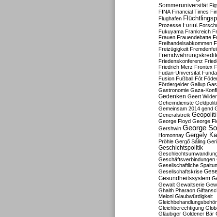
Sommeruniversität
Fig
FINA
Financial Times
Fi
Flüchtlingsp
Flughafen
Forint
Prozesse
Forsch
Fukuyama
Frankreich
F
Frauen
Frauendebatte
F
Freihandelsabkommen
F
Freizügigkeit
Fremdenfein
Fremdwährungskredit
Friedenskonferenz
Frie
Friedrich Merz
Frontex
F
Fudan-Universität
Funda
Fusion
Fußball
Fót
Föder
Fördergelder
Gallup
Gast
Gastronomie
Gaza-Konfl
Gedenken
Geert Wilde
Geheimdienste
Geldpolit
Gemeinsam 2014
gend
Geopolit
Generalstreik
George Floyd
George Fl
George So
Gershwin
Gergely K
Homonnay
Pröhle
Gergő Sáling
Geri
Geschichtspolitik
Geschlechtsumwandlun
Geschäftsverbindungen
Gesellschaftliche Spaltu
Gese
Gesellschaftskrise
Gesundheitssystem
Ge
Gewalt
Gewaltserie
Gew
Ghaith Pharaon
Giftansc
Meloni
Glaubwürdigkeit
Gleichbehandlungsbehö
Gleichberechtigung
Glob
Gläubiger
Goldener Bär