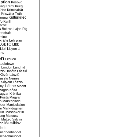
ption
Kosovo
ting
Kreml
Krieg
rise
Kriminalität
t
Krisztina Tóth
Kulturkrieg
erung
fo
Kyrill
tcse
s Bokros
Lajos Rig
tschaft
ittel
kräfte
Lehrplan
LGBTQ
LIBE
Libri
Libyen
Li
anz
on
Litauen
Lockdown
s
London
Lánchíd
zló Donáth
László
 Kövér
László
ászló Nemes
ó Sólyom
László
Löhne
nyi
Macht
Magda Kósa-
agyar Krónika
Posta
Magyar
n
Makkabiade
eber
Manipulation
te
Marktdogmen
ulz
Massaker in
ung
Mateusz
i
Matteo Salvini
en
Mazsihisz
heit
nschenhandel
henschmuggel