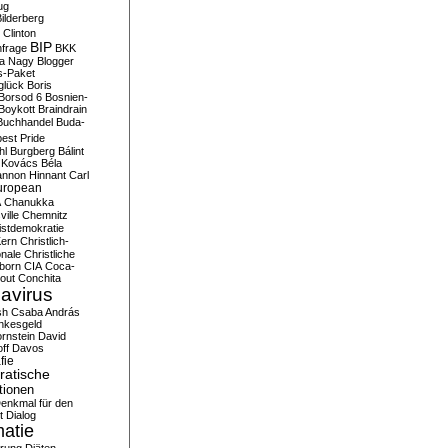
ug
ilderberg
l Clinton
BIP
frage
BKK
ka Nagy
Blogger
s-Paket
glück
Boris
Borsod 6
Bosnien-
Boykott
Braindrain
Buchhandel
Buda-
est Pride
hl
Burgberg
Bálint
 Kovács
Béla
nnon Hinnant
Carl
uropean
A
Chanukka
ville
Chemnitz
istdemokratie
Kern
Christlich-
onale
Christliche
born
CIA
Coca-
out
Conchita
avirus
sh
Csaba András
nkesgeld
rnstein
David
ff
Davos
fie
atische
tionen
enkmal für den
t
Dialog
atie