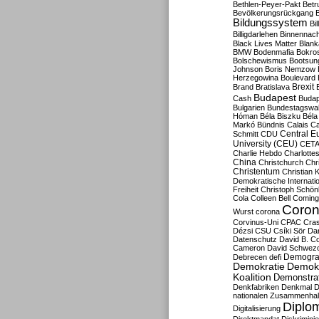
Bethlen-Peyer-Pakt
Betr
Bevölkerungsrückgang
B
Bildungssystem
Bil
Billigdarlehen
Binnennach
Black Lives Matter
Blan
BMW
Bodenmafia
Bokro
Bolschewismus
Bootsun
Johnson
Boris Nemzow
Herzegowina
Boulevard
Brexit
Brand
Bratislava
Budapest
Cash
Budap
Bulgarien
Bundestagswa
Hóman
Béla Biszku
Béla
Markó
Bündnis
Calais
Ca
Central E
Schmitt
CDU
University (CEU)
CET
Charlie Hebdo
Charlottes
China
Christchurch
Chr
Christentum
Christian 
Demokratische Internati
Freiheit
Christoph Schön
Cola
Colleen Bell
Coming
Coron
Wurst
corona
Corvinus-Uni
CPAC
Cra
Dézsi
CSU
Csíki Sör
Da
Datenschutz
David B. Co
Cameron
David Schwezo
Demogra
Debrecen
defi
Demokratie
Demokr
Koalition
Demonstra
Denkfabriken
Denkmal
D
nationalen Zusammenhal
Diplom
Digitalisierung