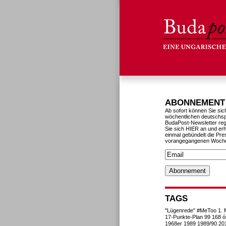
ABONNEMENT
Ab sofort können Sie sic
wöchentlichen deutschs
BudaPost-Newsletter reg
Sie sich HIER an und erh
einmal gebündelt die Pre
vorangegangenen Woch
TAGS
"Lügenrede"
#MeToo
1. 
17-Punkte-Plan
99
168 ó
1968er
1989
1989/90
20