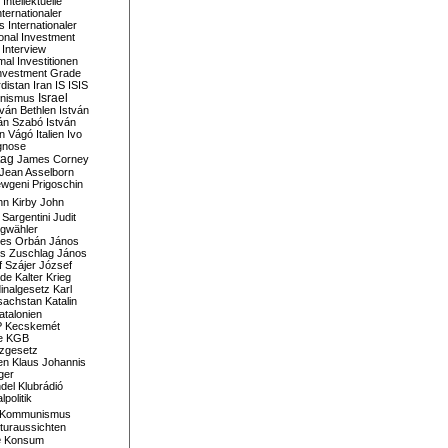
Intellektuelle
nternationaler
s
Internationaler
ional Investment
Interview
mal
Investitionen
nvestment Grade
rdistan
Iran
IS
ISIS
Israel
ionismus
tván Bethlen
István
ván Szabó
István
án Vágó
Italien
Ivo
gnose
tag
James Corney
Jean Asselborn
wgeni Prigoschin
hn Kirby
John
 Sargentini
Judit
gwähler
es Orbán
János
s Zuschlag
János
 Szájer
József
nde
Kalter Krieg
inalgesetz
Karl
sachstan
Katalin
atalonien
P
Kecskemét
e
KGB
tzgesetz
en
Klaus Johannis
ger
del
Klubrádió
politik
Kommunismus
turaussichten
e
Konsum