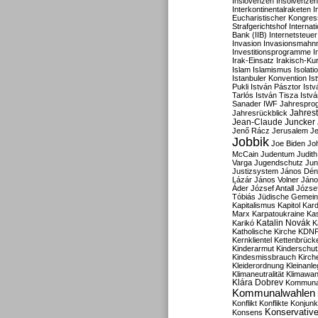
Inslovenzen
Insolvenzen
Interkontinentalraketen
I
Eucharistischer Kongres
Strafgerichtshof
Internat
Bank (IIB)
Internetsteuer
Invasion
Invasionsmahn
Investitionsprogramme
I
Irak-Einsatz
Irakisch-Ku
Islam
Islamismus
Isolat
Istanbuler Konvention
Is
Pukli
István Pásztor
Ist
Tarlós
István Tisza
Istv
Sanader
IWF
Jahrespro
Jahres
Jahresrückblick
Jean-Claude Juncker
Jenő Rácz
Jerusalem
Je
Jobbik
Joe Biden
Jo
McCain
Judentum
Judith
Varga
Jugendschutz
Jun
Justizsystem
János Dén
Lázár
János Volner
Jáno
Áder
József Antall
József
Tóbiás
Jüdische Gemei
Kapitalismus
Kapitol
Kard
Marx
Karpatoukraine
Ka
Katalin Novák
Karikó
K
Katholische Kirche
KDN
Kernklientel
Kettenbrück
Kinderarmut
Kinderschu
Kindesmissbrauch
Kirch
Kleiderordnung
Kleinanle
Klimaneutralität
Klimawan
Klára Dobrev
Kommunal
Kommunalwahlen
Konflikt
Konflikte
Konjunk
Konservativ
Konsens