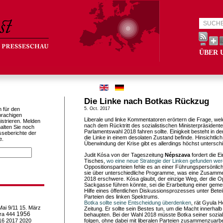
ÜBER 
Die Linke nach Botkas Rückzug
h für den
5. Oct. 2017
prachigen
Liberale und linke Kommentatoren erörtern die Frage, wel
istrieren. Melden
nach dem Rücktritt des sozialistischen Ministerpräsident
alten Sie noch
Parlamentswahl 2018 fahren sollte. Einigkeit besteht in 
sseberichte der
die Linke in einem desolaten Zustand befinde. Hinsichtlich
e.
Überwindung der Krise gibt es allerdings höchst untersch
Judit Kósa von der Tageszeitung
Népszava
fordert die 
Tisches,
wo eine neue Strategie der Linken gefunden wer
Oppositionsparteien fehle es an einer Führungspersönlic
sie über unterschiedliche Programme, was eine Zusamme
2018 erschwere. Kósa glaubt, der einzige Weg, der die O
Sackgasse führen könnte, sei die Erarbeitung einer geme
Hilfe eines öffentlichen Diskussionsprozesses unter Betei
Parteien des linken Spektrums.
Botka sollte seine Entscheidung überdenken
, rät Gyula H
Mai
9/11
15. März
Zeitung. Er sollte sein Bestes tun, um die Macht innerhalb
1956
ra
444
behaupten. Bei der Wahl 2018 müsste Botka seiner sozia
16
2017
2020
folgen, ohne dabei mit liberalen Parteien zusammenzuarbe