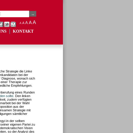
A
A
A
A
A
UNS
KONTAKT
che Strategie die Linke
enkandidaten bei der
der Diagnose, wonach sich
 einer Therapie zur
iedliche Empfehlungen.
Einberufung eines Runden
den sollte
. Den linken
hkeit, zudem verfügten
narbeit bei der Wahl
pposition aus der
insamen Strategie mit
ligungen sämtlicher
egyi in der selben
 seiner eigenen Partei zu
ldemokratischen Vision
iten, so der Analyst des