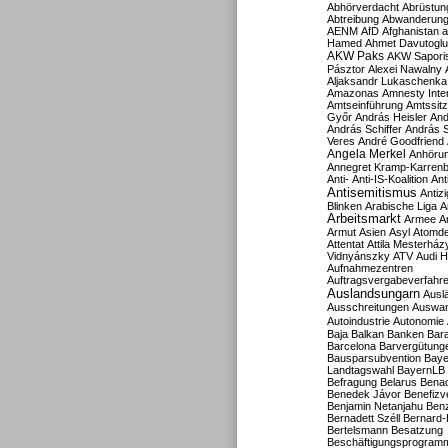
Abhörverdacht
Abrüstun
Abtreibung
Abwanderun
AENM
AfD
Afghanistan
a
Hamed
Ahmet Davutoglu
AKW Paks
AKW Sapori
Pásztor
Alexei Nawalny
Aljaksandr Lukaschenka
Amazonas
Amnesty Inter
Amtseinführung
Amtssitz
Győr
András Heisler
And
András Schiffer
András S
Veres
André Goodfriend
Angela Merkel
Anhöru
Annegret Kramp-Karren
Anti-
Anti-IS-Koalition
Ant
Antisemitismus
Antiz
Blinken
Arabische Liga
A
Arbeitsmarkt
Armee
A
Armut
Asien
Asyl
Atomde
Attentat
Attila Mesterház
Vidnyánszky
ATV
Audi H
Aufnahmezentren
Auftragsvergabeverfahr
Auslandsungarn
Ausl
Ausschreitungen
Auswa
Autoindustrie
Autonomie
Baja
Balkan
Banken
Bar
Barcelona
Barvergütung
Bausparsubvention
Baye
Landtagswahl
BayernLB
Befragung
Belarus
Benac
Benedek Jávor
Benefizv
Benjamin Netanjahu
Benz
Bernadett Széll
Bernard-
Bertelsmann
Besatzung
Beschäftigungsprogram