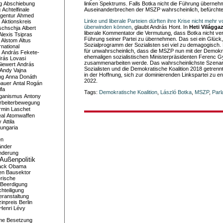
g
Abschiebung
linken Spektrums. Falls Botka nicht die Führung übernehme
g
Achtelfinale
Auseinanderbrechen der MSZP wahrscheinlich, befürchte
gentur
Ahmed
Linke und liberale Parteien dürften ihre Krise nicht mehr 
Aktionskreis
überwinden können
, glaubt András Hont. In
Heti Világga
schschja
Albert
liberale Kommentator die Vermutung, dass Botka nicht ve
Alexis Tsipras
Führung seiner Partei zu übernehmen. Das sei ein Glück
Alstom
Altus
Sozialprogramm der Sozialisten sei viel zu demagogisch.
national
für unwahrscheinlich, dass die MSZP nun mit der Demokra
András Fekete-
ehemaligen sozialistischen Ministerpräsidenten Ferenc 
rás Lovasi
zusammenarbeiten werde. Das wahrscheinlichste Szenari
iewert
András
Sozialisten und die Demokratische Koalition 2018 getrennt
Andy Vajna
in der Hoffnung, sich zur dominierenden Linkspartei zu en
ng
Anna Donáth
2022.
bauer
Antal Rogán
ifa
Tags:
Demokratische Koalition
,
László Botka
,
MSZP
,
Parl
iganismus
Antony
rbeiterbewegung
rmin Laschet
al
Atomwaffen
y
Attila
ungaria
en
änder
nderung
Außenpolitik
ack Obama
en
Bausektor
rische
Beerdigung
hteiligung
eranstaltung
inpreis
Berlin
Henri Lévy
me
Besetzung