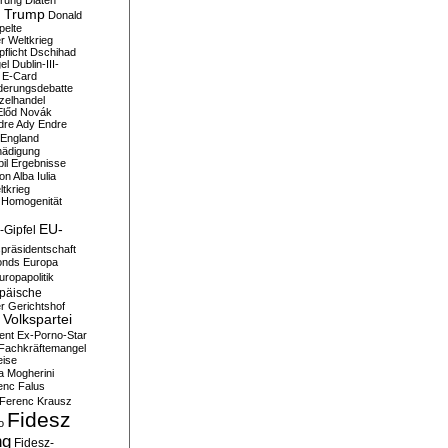
erung
Diäten
 Trump
Donald
pelte
er Weltkrieg
flicht
Dschihad
el
Dublin-III-
E-Card
derungsdebatte
zelhandel
Előd Novák
dre Ady
Endre
England
hädigung
il
Ergebnisse
n Alba Iulia
ltkrieg
 Homogenität
EU-
-Gipfel
präsidentschaft
onds
Europa
uropapolitik
päische
r Gerichtshof
Volkspartei
ent
Ex-Porno-Star
Fachkräftemangel
eise
a Mogherini
enc Falus
Ferenc Krausz
Fidesz
o
ng
Fidesz-