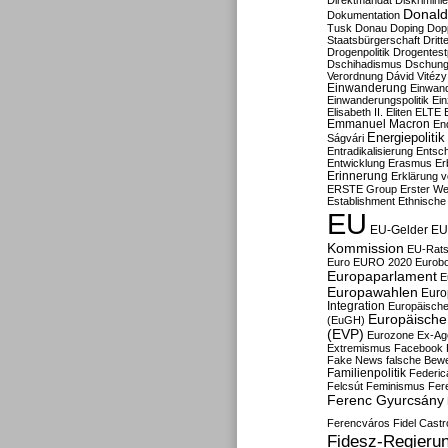
Direktmandat
Diskrimini
Donald
Dokumentation
Tusk
Donau
Doping
Dop
Staatsbürgerschaft
Dritt
Drogenpolitik
Drogentestp
Dschihadismus
Dschung
Verordnung
Dávid Vitézy
Einwanderung
Einwan
Einwanderungspolitik
Ein
Elisabeth II.
Eliten
ELTE
Emmanuel Macron
En
Energiepolitik
Ságvári
Entradikalisierung
Entsc
Entwicklung
Erasmus
Erb
Erinnerung
Erklärung vo
ERSTE Group
Erster We
Establishment
Ethnische
EU
EU-Gelder
EU
Kommission
EU-Rats
Euro
EURO 2020
Eurob
Europaparlament
E
Europawahlen
Euro
Integration
Europäische
Europäische 
(EuGH)
(EVP)
Eurozone
Ex-Ag
Extremismus
Facebook
Fake News
falsche Bew
Familienpolitik
Federic
Felcsút
Feminismus
Fer
Ferenc Gyurcsány
Ferencváros
Fidel Castr
Fidesz-Regieru