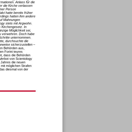
rmationen. Anlass für die
r die Kirche verlassen
iner Person
lvi hatte bereits früher
rdings hatten ihm andere
 auf Mahnungen
ogy stets mit Argwohn.
es Kirchengesetz. In
nzige Möglichkeit sei,
zu verwehren. Doch habe
Schritte unternommen.
te, durchsuchte die
eweise sicherzustellen –
den Behörden aus,
en Forint teures
ht, dass die Behörden
 Verbot von Scientology
Jahres die neuen
 mit möglichen Strafen
 das diesmal von der