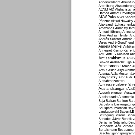
Abhörverdacht
Abrüstun
Abtreibung
Abwanderun
AENM
AfD
Afghanistan
a
Hamed
Ahmet Davutoglu
AKW Paks
AKW Sapori
Pásztor
Alexei Nawalny
Aljaksandr Lukaschenka
Amazonas
Amnesty Inter
Amtseinführung
Amtssitz
Győr
András Heisler
And
András Schiffer
András S
Veres
André Goodfriend
Angela Merkel
Anhöru
Annegret Kramp-Karren
Anti-
Anti-IS-Koalition
Ant
Antisemitismus
Antiz
Blinken
Arabische Liga
A
Arbeitsmarkt
Armee
A
Armut
Asien
Asyl
Atomde
Attentat
Attila Mesterház
Vidnyánszky
ATV
Audi H
Aufnahmezentren
Auftragsvergabeverfahr
Auslandsungarn
Ausl
Ausschreitungen
Auswa
Autoindustrie
Autonomie
Baja
Balkan
Banken
Bar
Barcelona
Barvergütung
Bausparsubvention
Baye
Landtagswahl
BayernLB
Befragung
Belarus
Benac
Benedek Jávor
Benefizv
Benjamin Netanjahu
Benz
Bernadett Széll
Bernard-
Bertelsmann
Besatzung
Beschäftigungsprogram