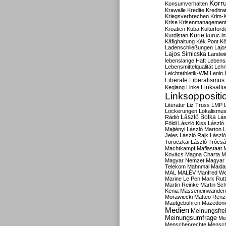
Korru
Konsumverhalten
Krawalle
Kredite
Kreditra
Kriegsverbrechen
Krim-K
Krise
Krisenmanagemen
Kroatien
Kuba
Kulturförd
Kurdistan
Kurie
kuruc.in
Käfighaltung
Kék Pont
Kö
Ladenschließungen
Lajo
Lajos Simicska
Landwir
lebenslange Haft
Lebensm
Lebensmittelqualität
Lehr
Leichtathletik-WM
Lenin
Liberale
Liberalismus
Linksalli
Keqiang
Linke
Linksoppositi
Literatur
Liz Truss
LMP
Lockerungen
Lokalismu
Rádió
László Botka
Lás
Földi
László Kiss
László
Majtényi
László Marton
L
Jeles
László Rajk
Lászl
Toroczkai
László Trócsá
Machtkampf
Mafiastaat
Kovács
Magna Charta
M
Magyar Nemzet
Magyar 
Telekom
Mahnmal
Maida
MAL
MALÉV
Manfred W
Marine Le Pen
Mark Rut
Martin Reinke
Martin Sch
Kenia
Masseneinwander
Morawiecki
Matteo Renz
Mautgebühren
Mazedoni
Medien
Meinungsfrei
Meinungsumfrage
Me
Menschenrechte
Mensc