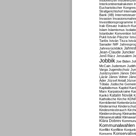
Inslovenzen
Insolvenzen
Interkontinentalraketen
I
Eucharistischer Kongres
Strafgerichtshof
Internat
Bank (IIB)
Internetsteuer
Invasion
Invasionsmahn
Investitionsprogramme
I
Irak-Einsatz
Irakisch-Ku
Islam
Islamismus
Isolat
Istanbuler Konvention
Is
Pukli
István Pásztor
Ist
Tarlós
István Tisza
Istv
Sanader
IWF
Jahrespro
Jahres
Jahresrückblick
Jean-Claude Juncker
Jenő Rácz
Jerusalem
Je
Jobbik
Joe Biden
Jo
McCain
Judentum
Judith
Varga
Jugendschutz
Jun
Justizsystem
János Dén
Lázár
János Volner
Jáno
Áder
József Antall
József
Tóbiás
Jüdische Gemei
Kapitalismus
Kapitol
Kard
Marx
Karpatoukraine
Ka
Katalin Novák
Karikó
K
Katholische Kirche
KDN
Kernklientel
Kettenbrück
Kinderarmut
Kinderschu
Kindesmissbrauch
Kirch
Kleiderordnung
Kleinanle
Klimaneutralität
Klimawan
Klára Dobrev
Kommunal
Kommunalwahlen
Konflikt
Konflikte
Konjunk
Konservativ
Konsens