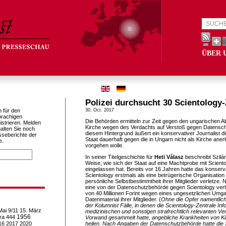
ÜBER 
Polizei durchsucht 30 Scientology
h für den
30. Oct. 2017
prachigen
Die Behörden ermitteln zur Zeit gegen den ungarischen Ab
istrieren. Melden
Kirche wegen des Verdachts auf Verstoß gegen Datensc
alten Sie noch
diesem Hintergrund äußert ein konservativer Journalist d
sseberichte der
Staat dauerhaft gegen die in Ungarn nicht als Kirche ane
e.
vorgehen wolle.
In seiner Titelgeschichte für
Heti Válasz
beschreibt Szilár
Weise, wie sich der Staat auf eine Machtprobe mit Scient
eingelassen hat. Bereits vor 16 Jahren hatte das konse
Scientology erstmals als eine betrügerische Organisation 
persönliche Selbstbestimmtheit ihrer Mitglieder verletze
eine von der Datenschutzbehörde gegen Scientology verh
von 40 Millionen Forint wegen eines ungesetzlichen Umg
Datenmaterial ihrer Mitglieder. (
Ohne die Opfer namentlich
der Kolumnist Fälle, in denen die Scientology-Zentrale In
Mai
9/11
15. März
medizinischen und sonstigen strafrechtlich relevanten V
1956
ra
444
Vorwand gesammelt hatte, angebliche Krankheiten von Ki
16
2017
2020
heilen. Nach Angaben der Datenschutzbehörde hatte die