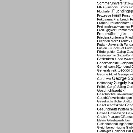
Sommeruniversität
Fig
FINA
Financial Times
Fi
Flüchtlingsp
Flughafen
Forint
Prozesse
Forsch
Fukuyama
Frankreich
F
Frauen
Frauendebatte
F
Freihandelsabkommen
F
Freizügigkeit
Fremdenfein
Fremdwährungskredit
Friedenskonferenz
Frie
Friedrich Merz
Frontex
F
Fudan-Universität
Funda
Fusion
Fußball
Fót
Föder
Fördergelder
Gallup
Gast
Gastronomie
Gaza-Konfl
Gedenken
Geert Wilde
Geheimdienste
Geldpolit
Gemeinsam 2014
gend
Geopolit
Generalstreik
George Floyd
George Fl
George So
Gershwin
Gergely K
Homonnay
Pröhle
Gergő Sáling
Geri
Geschichtspolitik
Geschlechtsumwandlun
Geschäftsverbindungen
Gesellschaftliche Spaltu
Gese
Gesellschaftskrise
Gesundheitssystem
Ge
Gewalt
Gewaltserie
Gew
Ghaith Pharaon
Giftansc
Meloni
Glaubwürdigkeit
Gleichbehandlungsbehö
Gleichberechtigung
Glob
Gläubiger
Goldener Bär