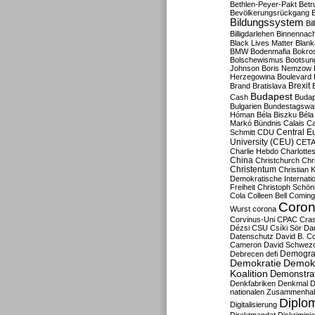
Bethlen-Peyer-Pakt
Betr
Bevölkerungsrückgang
B
Bildungssystem
Bil
Billigdarlehen
Binnennach
Black Lives Matter
Blan
BMW
Bodenmafia
Bokro
Bolschewismus
Bootsun
Johnson
Boris Nemzow
Herzegowina
Boulevard
Brexit
Brand
Bratislava
Budapest
Cash
Budap
Bulgarien
Bundestagswa
Hóman
Béla Biszku
Béla
Markó
Bündnis
Calais
Ca
Central E
Schmitt
CDU
University (CEU)
CET
Charlie Hebdo
Charlottes
China
Christchurch
Chr
Christentum
Christian 
Demokratische Internati
Freiheit
Christoph Schön
Cola
Colleen Bell
Coming
Coron
Wurst
corona
Corvinus-Uni
CPAC
Cra
Dézsi
CSU
Csíki Sör
Da
Datenschutz
David B. Co
Cameron
David Schwezo
Demogra
Debrecen
defi
Demokratie
Demokr
Koalition
Demonstra
Denkfabriken
Denkmal
D
nationalen Zusammenhal
Diplom
Digitalisierung