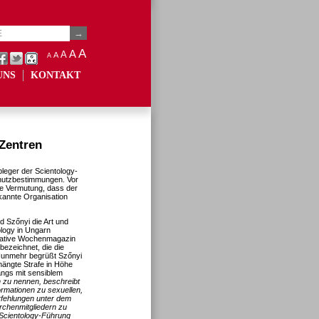
A
A
A
A
A
UNS
KONTAKT
-Zentren
leger der Scientology-
hutzbestimmungen. Vor
ie Vermutung, dass der
rkannte Organisation
d Szőnyi die Art und
ology in Ungarn
rvative Wochenmagazin
bezeichnet, die die
. Nunmehr begrüßt Szőnyi
ängte Strafe in Höhe
angs mit sensiblem
 zu nennen, beschreibt
formationen zu sexuellen,
erfehlungen unter dem
rchenmitgliedern zu
 Scientology-Führung