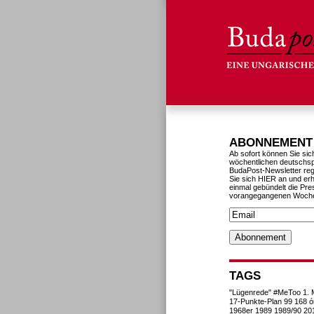
ABONNEMENT
Ab sofort können Sie sic
wöchentlichen deutschs
BudaPost-Newsletter reg
Sie sich HIER an und erh
einmal gebündelt die Pre
vorangegangenen Woch
TAGS
"Lügenrede"
#MeToo
1. 
17-Punkte-Plan
99
168 ó
1968er
1989
1989/90
20