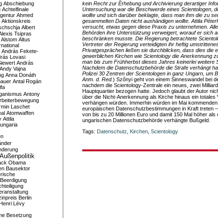
g
Abschiebung
kein Recht zur Erhebung und Archivierung derartiger Info
g
Achtelfinale
Untersuchung war die Beschwerde eines Scientologen, de
gentur
Ahmed
wollte und sich darüber beklagte, dass man ihm die zu se
Aktionskreis
gesammelten Daten nicht aushändigen wollte. Attila Péterfa
versucht, etwas gegen diese Praxis zu unternehmen. Alle
schschja
Albert
Behörden ihre Unterstützung verweigert, worauf er sich
Alexis Tsipras
beschränken musste. Die Regierung betrachtete Scientol
Alstom
Altus
Vertreter der Regierung verteidigten ihr heftig umstritten
national
Privatgesprächen ließen sie durchblicken, dass dies die ei
András Fekete-
gewerblichen Kirchen wie Scientology die Anerkennung 
rás Lovasi
man bis zum Frühherbst dieses Jahres keinerlei weitere 
iewert
András
Nachdem die Datenschutzbehörde die Strafe verhängt hat
Andy Vajna
Polizei 30 Zentren der Scientologen in ganz Ungarn, um B
ng
Anna Donáth
Anm. d. Red.
) Szőnyi geht von einem Sinneswandel bei 
bauer
Antal Rogán
nachdem die Scientology-Zentrale ein neues, zwei Milliard
ifa
Hauptquartier bezogen hatte. Jedoch glaubt der Autor nic
iganismus
Antony
über die Nicht-Anerkennung als Kirche hinaus ein totales
rbeiterbewegung
verhängen würden. Immerhin würden im Mai kommenden 
rmin Laschet
europäischen Datenschutzbestimmungen in Kraft treten –
al
Atomwaffen
von bis zu 20 Millionen Euro und damit 150 Mal höher als
y
Attila
ungarischen Datenschutzbehörde verhängte Bußgeld.
ungaria
Tags:
Datenschutz
,
Kirchen
,
Scientology
en
änder
nderung
Außenpolitik
ack Obama
en
Bausektor
rische
Beerdigung
hteiligung
eranstaltung
inpreis
Berlin
Henri Lévy
me
Besetzung