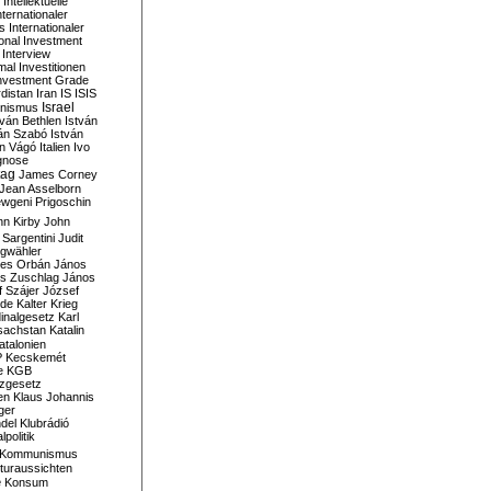
Intellektuelle
nternationaler
s
Internationaler
ional Investment
Interview
mal
Investitionen
nvestment Grade
rdistan
Iran
IS
ISIS
Israel
ionismus
tván Bethlen
István
ván Szabó
István
án Vágó
Italien
Ivo
gnose
tag
James Corney
Jean Asselborn
wgeni Prigoschin
hn Kirby
John
 Sargentini
Judit
gwähler
es Orbán
János
s Zuschlag
János
 Szájer
József
nde
Kalter Krieg
inalgesetz
Karl
sachstan
Katalin
atalonien
P
Kecskemét
e
KGB
tzgesetz
en
Klaus Johannis
ger
del
Klubrádió
politik
Kommunismus
turaussichten
e
Konsum