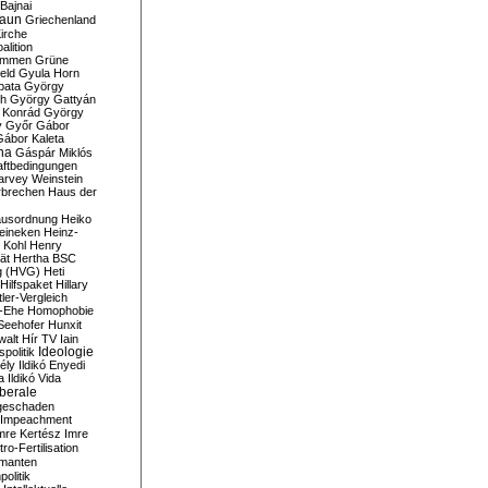
Bajnai
aun
Griechenland
irche
lition
ommen
Grüne
eld
Gyula Horn
pata
György
th
György Gattyán
 Konrád
György
y
Győr
Gábor
Gábor Kaleta
na
Gáspár Miklós
ftbedingungen
arvey Weinstein
brechen
Haus der
usordnung
Heiko
eineken
Heinz-
 Kohl
Henry
ät
Hertha BSC
g (HVG)
Heti
Hilfspaket
Hillary
tler-Vergleich
-Ehe
Homophobie
Seehofer
Hunxit
walt
Hír TV
Iain
spolitik
Ideologie
ély
Ildikó Enyedi
a
Ildikó Vida
liberale
geschaden
Impeachment
mre Kertész
Imre
itro-Fertilisation
rmanten
politik