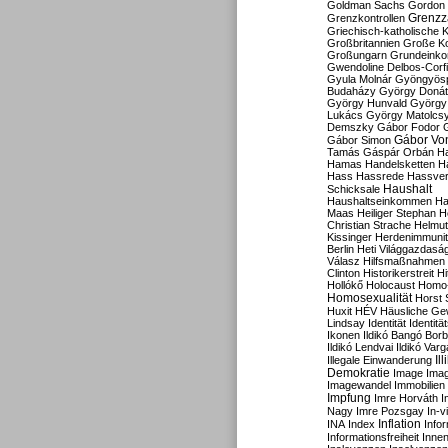
Goldman Sachs
Gordon 
Grenzz
Grenzkontrollen
Griechisch-katholische K
Großbritannien
Große Koa
Großungarn
Grundeink
Gwendoline Delbos-Corfi
Gyula Molnár
Gyöngyös
Budaházy
György Doná
György Hunvald
György
Lukács
György Matolcs
Demszky
Gábor Fodor
Gábor Vo
Gábor Simon
Tamás
Gáspár Orbán
Ha
Hamas
Handelsketten
H
Hass
Hassrede
Hassver
Haushalt
Schicksale
Haushaltseinkommen
Ha
Maas
Heiliger Stephan
H
Christian Strache
Helmut
Kissinger
Herdenimmunit
Berlin
Heti Világgazdasá
Válasz
Hilfsmaßnahmen
Clinton
Historikerstreit
Hi
Hollókő
Holocaust
Homo
Homosexualität
Horst 
Huxit
HÉV
Häusliche Ge
Lindsay
Identität
Identität
Ikonen
Ildikó Bangó Borb
Ildikó Lendvai
Ildikó Varg
Il
Illegale Einwanderung
Demokratie
Image
Ima
Imagewandel
Immobilien
Impfung
Imre Horváth
I
Nagy
Imre Pozsgay
In-v
Inflation
INA
Index
Info
Informationsfreiheit
Innen