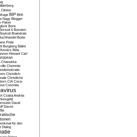
ug
ilderberg
l Clinton
BIP
frage
BKK
ka Nagy
Blogger
s-Paket
glück
Boris
Borsod 6
Bosnien-
Boykott
Braindrain
Buchhandel
Buda-
est Pride
hl
Burgberg
Bálint
 Kovács
Béla
nnon Hinnant
Carl
uropean
A
Chanukka
ville
Chemnitz
istdemokratie
Kern
Christlich-
onale
Christliche
born
CIA
Coca-
out
Conchita
avirus
sh
Csaba András
nkesgeld
rnstein
David
ff
Davos
fie
atische
tionen
enkmal für den
t
Dialog
atie