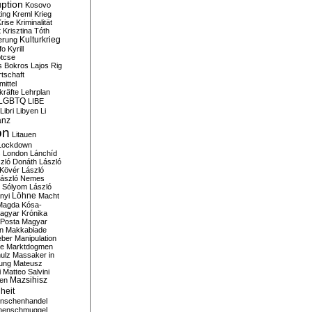
ption
Kosovo
ting
Kreml
Krieg
rise
Kriminalität
t
Krisztina Tóth
Kulturkrieg
erung
fo
Kyrill
tcse
s Bokros
Lajos Rig
tschaft
ittel
kräfte
Lehrplan
LGBTQ
LIBE
Libri
Libyen
Li
anz
on
Litauen
Lockdown
s
London
Lánchíd
zló Donáth
László
 Kövér
László
ászló Nemes
ó Sólyom
László
Löhne
nyi
Macht
Magda Kósa-
agyar Krónika
Posta
Magyar
n
Makkabiade
eber
Manipulation
te
Marktdogmen
ulz
Massaker in
ung
Mateusz
i
Matteo Salvini
en
Mazsihisz
heit
nschenhandel
henschmuggel