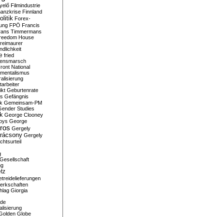
yelő
Filmindustrie
nanzkrise
Finnland
olitik
Forex-
ung
FPÖ
Francis
rans Timmermans
reedom House
reimaurer
dlichkeit
e
fried
densmarsch
ront National
mentalismus
alisierung
arbeiter
ikt
Geburtenrate
rs
Gefängnis
ik
Gemeinsam-PM
Gender Studies
ik
George Clooney
oys
George
ros
Gergely
arácsony
Gergely
chtsurteil
g
Gesellschaft
ng
tz
treidelieferungen
erkschaften
hlag
Giorgia
rde
alisierung
Golden Globe