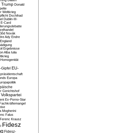
erung
Diäten
 Trump
Donald
pelte
er Weltkrieg
flicht
Dschihad
el
Dublin-III-
E-Card
derungsdebatte
zelhandel
Előd Novák
dre Ady
Endre
England
hädigung
il
Ergebnisse
n Alba Iulia
ltkrieg
 Homogenität
EU-
-Gipfel
präsidentschaft
onds
Europa
uropapolitik
päische
r Gerichtshof
Volkspartei
ent
Ex-Porno-Star
Fachkräftemangel
eise
a Mogherini
enc Falus
Ferenc Krausz
Fidesz
o
ng
Fidesz-