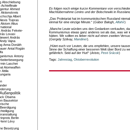
g
Abschiebung
g
Achtelfinale
Es folgen noch einige kurze Kommentare von verschieden
gentur
Ahmed
Machtübernahme Lenins und der Bolschewiki in Russlan
Aktionskreis
schschja
Albert
„Das Proletariat hat im kommunistischen Russland niemal
Alexis Tsipras
einmal für eine einzige Minute.“ (
Gábor Balogh,
Alfahír
)
Alstom
Altus
national
„Manche Leute würden uns den Gedanken verkaufen, da
András Fekete-
Kommunismus etwas ganz anderes sei als das, was wir im
rás Lovasi
hätten. Wir sollten es lieber nicht auf einen zweiten Ver
iewert
András
(
Gergely Szilvay,
Mandiner
).
Andy Vajna
ng
Anna Donáth
„Hütet euch vor Leuten, die uns empfehlen, unsere tausen
bauer
Antal Rogán
Sinne der Schaffung einer besseren Welt über Bord zu wer
ifa
gefährlich. Seid auf der Hut!“ (
Aristo,
Pesti Srácok
)
iganismus
Antony
Tags:
Jahrestag
,
Oktoberrevolution
rbeiterbewegung
rmin Laschet
al
Atomwaffen
y
Attila
ungaria
en
änder
nderung
Außenpolitik
ack Obama
en
Bausektor
rische
Beerdigung
hteiligung
eranstaltung
inpreis
Berlin
Henri Lévy
me
Besetzung