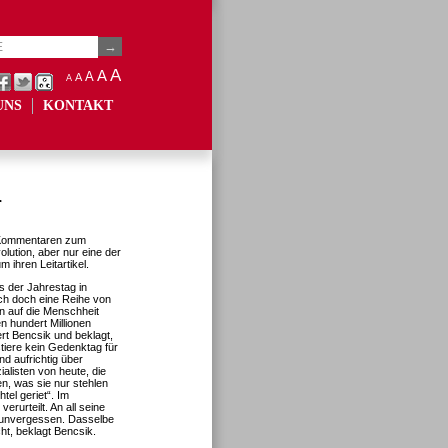
A
A
A
A
A
UNS
KONTAKT
r
n Kommentaren zum
lution, aber nur eine der
ihren Leitartikel.
s der Jahrestag in
ich doch eine Reihe von
n auf die Menschheit
n hundert Millionen
t Bencsik und beklagt,
tiere kein Gedenktag für
nd aufrichtig über
alisten von heute, die
en, was sie nur stehlen
tel geriet“. Im
rurteilt. An all seine
 unvergessen. Dasselbe
ht, beklagt Bencsik.