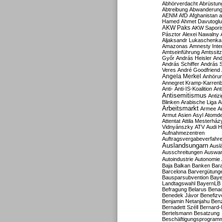
Abhörverdacht
Abrüstun
Abtreibung
Abwanderun
AENM
AfD
Afghanistan
a
Hamed
Ahmet Davutoglu
AKW Paks
AKW Sapori
Pásztor
Alexei Nawalny
Aljaksandr Lukaschenka
Amazonas
Amnesty Inter
Amtseinführung
Amtssitz
Győr
András Heisler
And
András Schiffer
András S
Veres
André Goodfriend
Angela Merkel
Anhöru
Annegret Kramp-Karren
Anti-
Anti-IS-Koalition
Ant
Antisemitismus
Antiz
Blinken
Arabische Liga
A
Arbeitsmarkt
Armee
A
Armut
Asien
Asyl
Atomde
Attentat
Attila Mesterház
Vidnyánszky
ATV
Audi H
Aufnahmezentren
Auftragsvergabeverfahr
Auslandsungarn
Ausl
Ausschreitungen
Auswa
Autoindustrie
Autonomie
Baja
Balkan
Banken
Bar
Barcelona
Barvergütung
Bausparsubvention
Baye
Landtagswahl
BayernLB
Befragung
Belarus
Benac
Benedek Jávor
Benefizv
Benjamin Netanjahu
Benz
Bernadett Széll
Bernard-
Bertelsmann
Besatzung
Beschäftigungsprogram