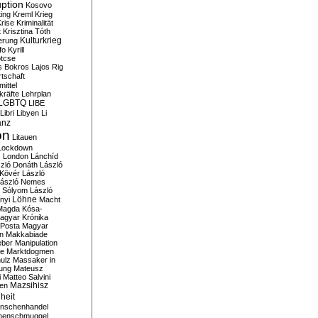
ption
Kosovo
ting
Kreml
Krieg
rise
Kriminalität
t
Krisztina Tóth
Kulturkrieg
erung
fo
Kyrill
tcse
s Bokros
Lajos Rig
tschaft
ittel
kräfte
Lehrplan
LGBTQ
LIBE
Libri
Libyen
Li
anz
on
Litauen
Lockdown
s
London
Lánchíd
zló Donáth
László
 Kövér
László
ászló Nemes
ó Sólyom
László
Löhne
nyi
Macht
Magda Kósa-
agyar Krónika
Posta
Magyar
n
Makkabiade
eber
Manipulation
te
Marktdogmen
ulz
Massaker in
ung
Mateusz
i
Matteo Salvini
en
Mazsihisz
heit
nschenhandel
henschmuggel