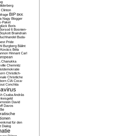
ug
ilderberg
l Clinton
BIP
frage
BKK
ka Nagy
Blogger
s-Paket
glück
Boris
Borsod 6
Bosnien-
Boykott
Braindrain
Buchhandel
Buda-
est Pride
hl
Burgberg
Bálint
 Kovács
Béla
nnon Hinnant
Carl
uropean
A
Chanukka
ville
Chemnitz
istdemokratie
Kern
Christlich-
onale
Christliche
born
CIA
Coca-
out
Conchita
avirus
sh
Csaba András
nkesgeld
rnstein
David
ff
Davos
fie
atische
tionen
enkmal für den
t
Dialog
atie