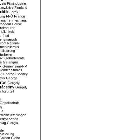
yelő
Filmindustrie
nanzkrise
Finnland
olitik
Forex-
ung
FPÖ
Francis
rans Timmermans
reedom House
reimaurer
dlichkeit
e
fried
densmarsch
ront National
mentalismus
alisierung
arbeiter
ikt
Geburtenrate
rs
Gefängnis
ik
Gemeinsam-PM
Gender Studies
ik
George Clooney
oys
George
ros
Gergely
arácsony
Gergely
chtsurteil
g
Gesellschaft
ng
tz
treidelieferungen
erkschaften
hlag
Giorgia
rde
alisierung
Golden Globe