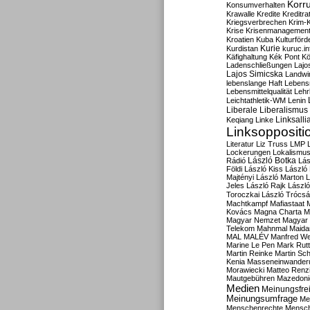
Korru
Konsumverhalten
Krawalle
Kredite
Kreditra
Kriegsverbrechen
Krim-K
Krise
Krisenmanagemen
Kroatien
Kuba
Kulturförd
Kurdistan
Kurie
kuruc.in
Käfighaltung
Kék Pont
Kö
Ladenschließungen
Lajo
Lajos Simicska
Landwir
lebenslange Haft
Lebensm
Lebensmittelqualität
Lehr
Leichtathletik-WM
Lenin
Liberale
Liberalismus
Linksalli
Keqiang
Linke
Linksoppositi
Literatur
Liz Truss
LMP
Lockerungen
Lokalismu
Rádió
László Botka
Lás
Földi
László Kiss
László
Majtényi
László Marton
L
Jeles
László Rajk
Lászl
Toroczkai
László Trócsá
Machtkampf
Mafiastaat
Kovács
Magna Charta
M
Magyar Nemzet
Magyar 
Telekom
Mahnmal
Maida
MAL
MALÉV
Manfred W
Marine Le Pen
Mark Rut
Martin Reinke
Martin Sch
Kenia
Masseneinwander
Morawiecki
Matteo Renz
Mautgebühren
Mazedoni
Medien
Meinungsfrei
Meinungsumfrage
Me
Menschenrechte
Mensc