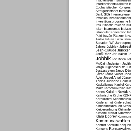
Inslovenzen
Insolvenzen
Interkontinentalraketen
I
Eucharistischer Kongres
Strafgerichtshof
Internat
Bank (IIB)
Internetsteuer
Invasion
Invasionsmahn
Investitionsprogramme
I
Irak-Einsatz
Irakisch-Ku
Islam
Islamismus
Isolat
Istanbuler Konvention
Is
Pukli
István Pásztor
Ist
Tarlós
István Tisza
Istv
Sanader
IWF
Jahrespro
Jahres
Jahresrückblick
Jean-Claude Juncker
Jenő Rácz
Jerusalem
Je
Jobbik
Joe Biden
Jo
McCain
Judentum
Judith
Varga
Jugendschutz
Jun
Justizsystem
János Dén
Lázár
János Volner
Jáno
Áder
József Antall
József
Tóbiás
Jüdische Gemei
Kapitalismus
Kapitol
Kard
Marx
Karpatoukraine
Ka
Katalin Novák
Karikó
K
Katholische Kirche
KDN
Kernklientel
Kettenbrück
Kinderarmut
Kinderschu
Kindesmissbrauch
Kirch
Kleiderordnung
Kleinanle
Klimaneutralität
Klimawan
Klára Dobrev
Kommunal
Kommunalwahlen
Konflikt
Konflikte
Konjunk
Konservativ
Konsens