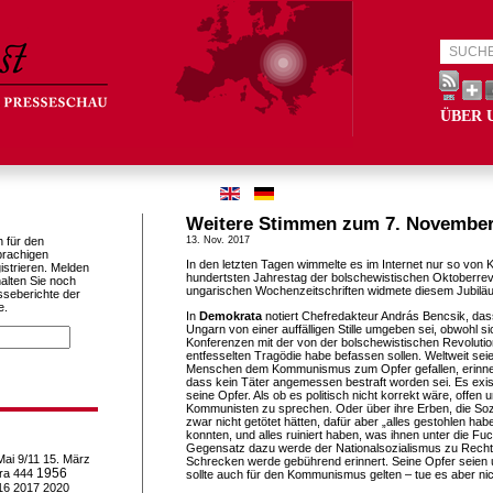
ÜBER 
Weitere Stimmen zum 7. Novembe
h für den
13. Nov. 2017
prachigen
In den letzten Tagen wimmelte es im Internet nur so vo
istrieren. Melden
hundertsten Jahrestag der bolschewistischen Oktoberrevo
alten Sie noch
ungarischen Wochenzeitschriften widmete diesem Jubiläum 
sseberichte der
e.
In
Demokrata
notiert Chefredakteur András Bencsik, das
Ungarn von einer auffälligen Stille umgeben sei, obwohl s
Konferenzen mit der von der bolschewistischen Revolutio
entfesselten Tragödie habe befassen sollen. Weltweit seie
Menschen dem Kommunismus zum Opfer gefallen, erinner
dass kein Täter angemessen bestraft worden sei. Es exis
seine Opfer. Als ob es politisch nicht korrekt wäre, offen u
Kommunisten zu sprechen. Oder über ihre Erben, die Sozi
zwar nicht getötet hätten, dafür aber „alles gestohlen hab
konnten, und alles ruiniert haben, was ihnen unter die Fuch
Gegensatz dazu werde der Nationalsozialismus zu Recht ve
Mai
9/11
15. März
Schrecken werde gebührend erinnert. Seine Opfer seien
1956
ra
444
sollte auch für den Kommunismus gelten – tue es aber nic
16
2017
2020