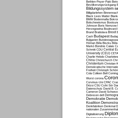
Bethlen-Peyer-Pakt
Betr
Bevölkerungsrückgang
B
Bildungssystem
Bil
Billigdarlehen
Binnennach
Black Lives Matter
Blan
BMW
Bodenmafia
Bokro
Bolschewismus
Bootsun
Johnson
Boris Nemzow
Herzegowina
Boulevard
Brexit
Brand
Bratislava
Budapest
Cash
Budap
Bulgarien
Bundestagswa
Hóman
Béla Biszku
Béla
Markó
Bündnis
Calais
Ca
Central E
Schmitt
CDU
University (CEU)
CET
Charlie Hebdo
Charlottes
China
Christchurch
Chr
Christentum
Christian 
Demokratische Internati
Freiheit
Christoph Schön
Cola
Colleen Bell
Coming
Coron
Wurst
corona
Corvinus-Uni
CPAC
Cra
Dézsi
CSU
Csíki Sör
Da
Datenschutz
David B. Co
Cameron
David Schwezo
Demogra
Debrecen
defi
Demokratie
Demokr
Koalition
Demonstra
Denkfabriken
Denkmal
D
nationalen Zusammenhal
Diplom
Digitalisierung