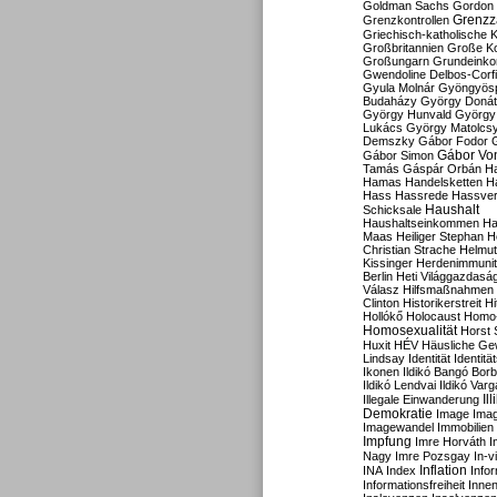
Goldman Sachs
Gordon 
Grenzz
Grenzkontrollen
Griechisch-katholische K
Großbritannien
Große Koa
Großungarn
Grundeink
Gwendoline Delbos-Corfi
Gyula Molnár
Gyöngyös
Budaházy
György Doná
György Hunvald
György
Lukács
György Matolcs
Demszky
Gábor Fodor
Gábor Vo
Gábor Simon
Tamás
Gáspár Orbán
Ha
Hamas
Handelsketten
H
Hass
Hassrede
Hassver
Haushalt
Schicksale
Haushaltseinkommen
Ha
Maas
Heiliger Stephan
H
Christian Strache
Helmut
Kissinger
Herdenimmunit
Berlin
Heti Világgazdasá
Válasz
Hilfsmaßnahmen
Clinton
Historikerstreit
Hi
Hollókő
Holocaust
Homo
Homosexualität
Horst 
Huxit
HÉV
Häusliche Ge
Lindsay
Identität
Identität
Ikonen
Ildikó Bangó Borb
Ildikó Lendvai
Ildikó Varg
Il
Illegale Einwanderung
Demokratie
Image
Ima
Imagewandel
Immobilien
Impfung
Imre Horváth
I
Nagy
Imre Pozsgay
In-v
Inflation
INA
Index
Info
Informationsfreiheit
Innen