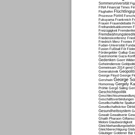
Sommeruniversität
Fig
FINA
Financial Times
Fi
Flüchtlingsp
Flughafen
Forint
Prozesse
Forsch
Fukuyama
Frankreich
F
Frauen
Frauendebatte
F
Freihandelsabkommen
F
Freizügigkeit
Fremdenfein
Fremdwährungskredit
Friedenskonferenz
Frie
Friedrich Merz
Frontex
F
Fudan-Universität
Funda
Fusion
Fußball
Fót
Föder
Fördergelder
Gallup
Gast
Gastronomie
Gaza-Konfl
Gedenken
Geert Wilde
Geheimdienste
Geldpolit
Gemeinsam 2014
gend
Geopolit
Generalstreik
George Floyd
George Fl
George So
Gershwin
Gergely K
Homonnay
Pröhle
Gergő Sáling
Geri
Geschichtspolitik
Geschlechtsumwandlun
Geschäftsverbindungen
Gesellschaftliche Spaltu
Gese
Gesellschaftskrise
Gesundheitssystem
Ge
Gewalt
Gewaltserie
Gew
Ghaith Pharaon
Giftansc
Meloni
Glaubwürdigkeit
Gleichbehandlungsbehö
Gleichberechtigung
Glob
Gläubiger
Goldener Bär