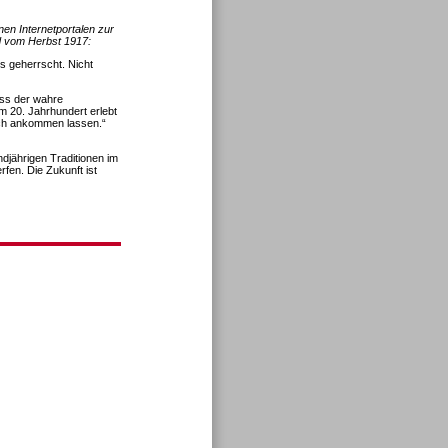
en Internetportalen zur
d vom Herbst 1917:
s geherrscht. Nicht
ss der wahre
 20. Jahrhundert erlebt
such ankommen lassen.“
djährigen Traditionen im
fen. Die Zukunft ist