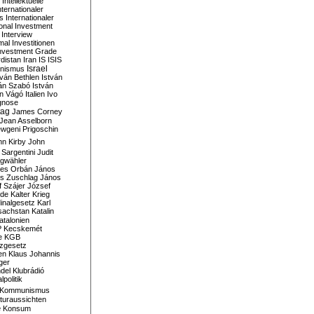
Intellektuelle
nternationaler
s
Internationaler
ional Investment
Interview
mal
Investitionen
nvestment Grade
rdistan
Iran
IS
ISIS
Israel
ionismus
tván Bethlen
István
ván Szabó
István
án Vágó
Italien
Ivo
gnose
tag
James Corney
Jean Asselborn
wgeni Prigoschin
hn Kirby
John
 Sargentini
Judit
gwähler
es Orbán
János
s Zuschlag
János
 Szájer
József
nde
Kalter Krieg
inalgesetz
Karl
sachstan
Katalin
atalonien
P
Kecskemét
e
KGB
tzgesetz
en
Klaus Johannis
ger
del
Klubrádió
politik
Kommunismus
turaussichten
e
Konsum