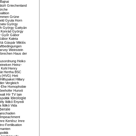
Bajnai
aun
Griechenland
irche
lition
ommen
Grüne
eld
Gyula Horn
pata
György
th
György Gattyán
 Konrád
György
y
Győr
Gábor
Gábor Kaleta
na
Gáspár Miklós
ftbedingungen
arvey Weinstein
brechen
Haus der
usordnung
Heiko
eineken
Heinz-
 Kohl
Henry
ät
Hertha BSC
g (HVG)
Heti
Hilfspaket
Hillary
tler-Vergleich
-Ehe
Homophobie
Seehofer
Hunxit
walt
Hír TV
Iain
spolitik
Ideologie
ély
Ildikó Enyedi
a
Ildikó Vida
liberale
geschaden
Impeachment
mre Kertész
Imre
itro-Fertilisation
rmanten
politik