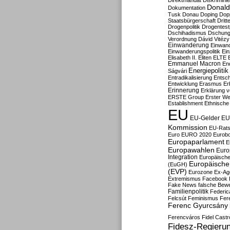
Direktmandat
Diskrimini
Donald
Dokumentation
Tusk
Donau
Doping
Dop
Staatsbürgerschaft
Dritt
Drogenpolitik
Drogentestp
Dschihadismus
Dschung
Verordnung
Dávid Vitézy
Einwanderung
Einwan
Einwanderungspolitik
Ein
Elisabeth II.
Eliten
ELTE
Emmanuel Macron
En
Energiepolitik
Ságvári
Entradikalisierung
Entsc
Entwicklung
Erasmus
Erb
Erinnerung
Erklärung vo
ERSTE Group
Erster We
Establishment
Ethnische
EU
EU-Gelder
EU
Kommission
EU-Rats
Euro
EURO 2020
Eurob
Europaparlament
E
Europawahlen
Euro
Integration
Europäische
Europäische 
(EuGH)
(EVP)
Eurozone
Ex-Ag
Extremismus
Facebook
Fake News
falsche Bew
Familienpolitik
Federic
Felcsút
Feminismus
Fer
Ferenc Gyurcsány
Ferencváros
Fidel Castr
Fidesz-Regieru