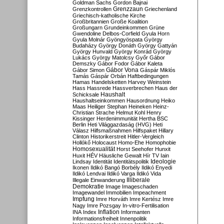
Goldman Sachs
Gordon Bajnai
Grenzzaun
Grenzkontrollen
Griechenland
Griechisch-katholische Kirche
Großbritannien
Große Koalition
Großungarn
Grundeinkommen
Grüne
Gwendoline Delbos-Corfield
Gyula Horn
Gyula Molnár
Gyöngyöspata
György
Budaházy
György Donáth
György Gattyán
György Hunvald
György Konrád
György
Lukács
György Matolcsy
Győr
Gábor
Demszky
Gábor Fodor
Gábor Kaleta
Gábor Vona
Gábor Simon
Gáspár Miklós
Tamás
Gáspár Orbán
Haftbedingungen
Hamas
Handelsketten
Harvey Weinstein
Hass
Hassrede
Hassverbrechen
Haus der
Haushalt
Schicksale
Haushaltseinkommen
Hausordnung
Heiko
Maas
Heiliger Stephan
Heineken
Heinz-
Christian Strache
Helmut Kohl
Henry
Kissinger
Herdenimmunität
Hertha BSC
Berlin
Heti Világgazdaság (HVG)
Heti
Válasz
Hilfsmaßnahmen
Hilfspaket
Hillary
Clinton
Historikerstreit
Hitler-Vergleich
Hollókő
Holocaust
Homo-Ehe
Homophobie
Homosexualität
Horst Seehofer
Hunxit
Huxit
HÉV
Häusliche Gewalt
Hír TV
Iain
Lindsay
Identität
Identitätspolitik
Ideologie
Ikonen
Ildikó Bangó Borbély
Ildikó Enyedi
Ildikó Lendvai
Ildikó Varga
Ildikó Vida
Illiberale
Illegale Einwanderung
Demokratie
Image
Imageschaden
Imagewandel
Immobilien
Impeachment
Impfung
Imre Horváth
Imre Kertész
Imre
Nagy
Imre Pozsgay
In-vitro-Fertilisation
Inflation
INA
Index
Informanten
Informationsfreiheit
Innenpolitik