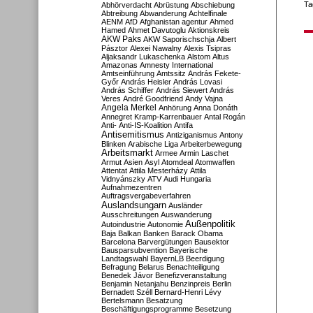
Ta
Abhörverdacht
Abrüstung
Abschiebung
Abtreibung
Abwanderung
Achtelfinale
AENM
AfD
Afghanistan
agentur
Ahmed
Hamed
Ahmet Davutoglu
Aktionskreis
AKW Paks
AKW Saporischschja
Albert
Pásztor
Alexei Nawalny
Alexis Tsipras
Aljaksandr Lukaschenka
Alstom
Altus
Amazonas
Amnesty International
Amtseinführung
Amtssitz
András Fekete-
Győr
András Heisler
András Lovasi
András Schiffer
András Siewert
András
Veres
André Goodfriend
Andy Vajna
Angela Merkel
Anhörung
Anna Donáth
Annegret Kramp-Karrenbauer
Antal Rogán
Anti-
Anti-IS-Koalition
Antifa
Antisemitismus
Antiziganismus
Antony
Blinken
Arabische Liga
Arbeiterbewegung
Arbeitsmarkt
Armee
Armin Laschet
Armut
Asien
Asyl
Atomdeal
Atomwaffen
Attentat
Attila Mesterházy
Attila
Vidnyánszky
ATV
Audi Hungaria
Aufnahmezentren
Auftragsvergabeverfahren
Auslandsungarn
Ausländer
Ausschreitungen
Auswanderung
Außenpolitik
Autoindustrie
Autonomie
Baja
Balkan
Banken
Barack Obama
Barcelona
Barvergütungen
Bausektor
Bausparsubvention
Bayerische
Landtagswahl
BayernLB
Beerdigung
Befragung
Belarus
Benachteiligung
Benedek Jávor
Benefizveranstaltung
Benjamin Netanjahu
Benzinpreis
Berlin
Bernadett Széll
Bernard-Henri Lévy
Bertelsmann
Besatzung
Beschäftigungsprogramme
Besetzung