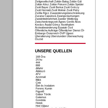
Zivilgesellschaft
Zoltán Balog
Zoltán Gál
Zoltán Kész
Zoltán Pokorni
Zoltán Spéder
Zsolt Bayer
Zsolt Borkai
Zsolt Gréczy
Zsolt Hernádi
Zsolt Molnár
Zsolt Petry
Zsófia Rácz
Zuwanderungsbeschränkung
Zuzana Čaputová
Zwangsräumungen
Zweidrittelmehrheit
Zweiter Weltkrieg
Zwischenkriegszeit
Ágnes Geréb
Ákos
Kovács
Árpád Göncz
Ásotthalom
Ärzteabwanderung
Érpatak
Ózd
Öffentliche Aufträge
Öffentlicher Dienst
Öl-
Embargo
Österreich
ÖVP
Újpest
Überalterung
Überstunden
Überwachung
Őszöd
UNSERE QUELLEN
168 Óra
24.hu
444
888
Alfahír
Átlátszó
ATV
Azonnali
Blikk
Cink
Élet és Irodalom
Ferenc Kumin
Figyelő
Gábor Török
Galamus
Gondola
Hetek
Heti Válasz