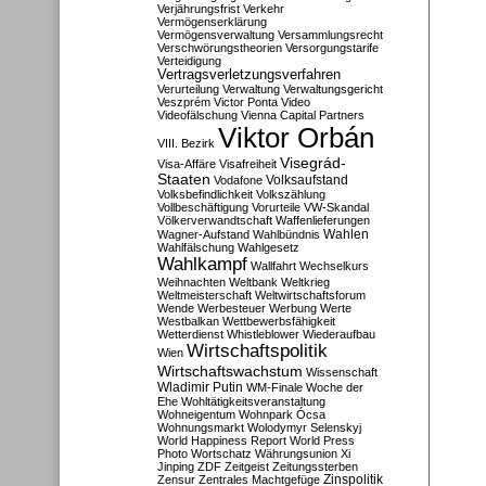
Verjährungsfrist
Verkehr
Vermögenserklärung
Vermögensverwaltung
Versammlungsrecht
Verschwörungstheorien
Versorgungstarife
Verteidigung
Vertragsverletzungsverfahren
Verurteilung
Verwaltung
Verwaltungsgericht
Veszprém
Victor Ponta
Video
Videofälschung
Vienna Capital Partners
Viktor Orbán
VIII. Bezirk
Visegrád-
Visa-Affäre
Visafreiheit
Staaten
Vodafone
Volksaufstand
Volksbefindlichkeit
Volkszählung
Vollbeschäftigung
Vorurteile
VW-Skandal
Völkerverwandtschaft
Waffenlieferungen
Wahlen
Wagner-Aufstand
Wahlbündnis
Wahlfälschung
Wahlgesetz
Wahlkampf
Wallfahrt
Wechselkurs
Weihnachten
Weltbank
Weltkrieg
Weltmeisterschaft
Weltwirtschaftsforum
Wende
Werbesteuer
Werbung
Werte
Westbalkan
Wettbewerbsfähigkeit
Wetterdienst
Whistleblower
Wiederaufbau
Wirtschaftspolitik
Wien
Wirtschaftswachstum
Wissenschaft
Wladimir Putin
WM-Finale
Woche der
Ehe
Wohltätigkeitsveranstaltung
Wohneigentum
Wohnpark Ócsa
Wohnungsmarkt
Wolodymyr Selenskyj
World Happiness Report
World Press
Photo
Wortschatz
Währungsunion
Xi
Jinping
ZDF
Zeitgeist
Zeitungssterben
Zensur
Zentrales Machtgefüge
Zinspolitik