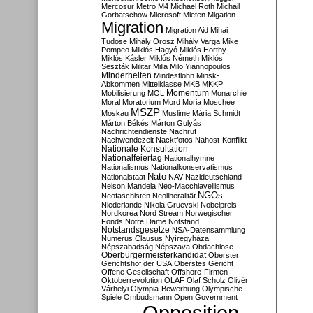
Mercosur
Metro M4
Michael Roth
Michail
Gorbatschow
Microsoft
Mieten
Migation
Migration
Migration Aid
Mihai
Tudose
Mihály Orosz
Mihály Varga
Mike
Pompeo
Miklós Hagyó
Miklós Horthy
Miklós Kásler
Miklós Németh
Miklós
Seszták
Militär
Milla
Milo Yiannopoulos
Minderheiten
Mindestlohn
Minsk-
Abkommen
Mittelklasse
MKB
MKKP
Momentum
Mobilisierung
MOL
Monarchie
Moral
Moratorium
Mord
Moria
Moschee
MSZP
Moskau
Muslime
Mária Schmidt
Márton Békés
Márton Gulyás
Nachrichtendienste
Nachruf
Nachwendezeit
Nacktfotos
Nahost-Konflikt
Nationale Konsultation
Nationalfeiertag
Nationalhymne
Nationalismus
Nationalkonservatismus
Nato
Nationalstaat
NAV
Nazideutschland
Nelson Mandela
Neo-Macchiavellismus
NGOs
Neofaschisten
Neoliberalität
Niederlande
Nikola Gruevski
Nobelpreis
Nordkorea
Nord Stream
Norwegischer
Fonds
Notre Dame
Notstand
Notstandsgesetze
NSA-Datensammlung
Numerus Clausus
Nyíregyháza
Népszabadság
Népszava
Obdachlose
Oberbürgermeisterkandidat
Oberster
Gerichtshof der USA
Oberstes Gericht
Offene Gesellschaft
Offshore-Firmen
Oktoberrevolution
OLAF
Olaf Scholz
Olivér
Várhelyi
Olympia-Bewerbung
Olympische
Spiele
Ombudsmann
Open Government
Opposition