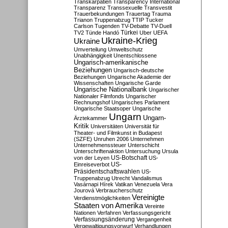
Transkarpatien
Transparency International
Transparenz
Transsexuelle
Transvestit
Trauerbekundungen
Trauertag
Trauma
Trianon
Truppenabzug
TTIP
Tucker
Carlson
Tugenden
TV-Debatte
TV-Duell
Türkei
TV2
Tünde Handó
Uber
UEFA
Ukraine-Krieg
Ukraine
Umverteilung
Umweltschutz
Unabhängigkeit
Unentschlossene
Ungarisch-amerikanische
Beziehungen
Ungarisch-deutsche
Beziehungen
Ungarische Akademie der
Wissenschaften
Ungarische Garde
Ungarische Nationalbank
Ungarischer
Nationaler Filmfonds
Ungarischer
Rechnungshof
Ungarisches Parlament
Ungarische Staatsoper
Ungarische
Ungarn
Ungarn-
Ärztekammer
Kritik
Universitäten
Universität für
Theater- und Filmkunst in Budapest
(SZFE)
Unruhen 2006
Unternehmen
Unternehmenssteuer
Unterschicht
Unterschriftenaktion
Untersuchung
Ursula
US-Botschaft
von der Leyen
US-
US-
Einreiseverbot
Präsidentschaftswahlen
US-
Truppenabzug
Utrecht
Vandalismus
Vasárnapi Hírek
Vatikan
Venezuela
Vera
Jourová
Verbraucherschutz
Vereinigte
Verdienstmöglichkeiten
Staaten von Amerika
Vereinte
Nationen
Verfahren
Verfassungsgericht
Verfassungsänderung
Vergangenheit
Vergewaltigungsvorwurf
Verhandlungen