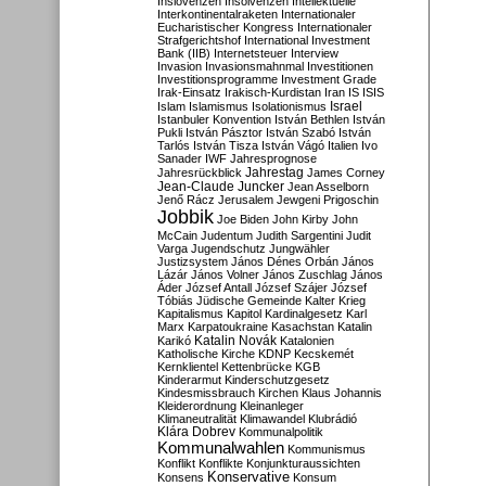
Inslovenzen
Insolvenzen
Intellektuelle
Interkontinentalraketen
Internationaler
Eucharistischer Kongress
Internationaler
Strafgerichtshof
International Investment
Bank (IIB)
Internetsteuer
Interview
Invasion
Invasionsmahnmal
Investitionen
Investitionsprogramme
Investment Grade
Irak-Einsatz
Irakisch-Kurdistan
Iran
IS
ISIS
Israel
Islam
Islamismus
Isolationismus
Istanbuler Konvention
István Bethlen
István
Pukli
István Pásztor
István Szabó
István
Tarlós
István Tisza
István Vágó
Italien
Ivo
Sanader
IWF
Jahresprognose
Jahrestag
Jahresrückblick
James Corney
Jean-Claude Juncker
Jean Asselborn
Jenő Rácz
Jerusalem
Jewgeni Prigoschin
Jobbik
Joe Biden
John Kirby
John
McCain
Judentum
Judith Sargentini
Judit
Varga
Jugendschutz
Jungwähler
Justizsystem
János Dénes Orbán
János
Lázár
János Volner
János Zuschlag
János
Áder
József Antall
József Szájer
József
Tóbiás
Jüdische Gemeinde
Kalter Krieg
Kapitalismus
Kapitol
Kardinalgesetz
Karl
Marx
Karpatoukraine
Kasachstan
Katalin
Katalin Novák
Karikó
Katalonien
Katholische Kirche
KDNP
Kecskemét
Kernklientel
Kettenbrücke
KGB
Kinderarmut
Kinderschutzgesetz
Kindesmissbrauch
Kirchen
Klaus Johannis
Kleiderordnung
Kleinanleger
Klimaneutralität
Klimawandel
Klubrádió
Klára Dobrev
Kommunalpolitik
Kommunalwahlen
Kommunismus
Konflikt
Konflikte
Konjunkturaussichten
Konservative
Konsens
Konsum