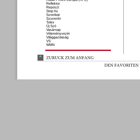
Reflektor
Reposzt
Stop.hu
Szombat
Szuverén
Telex
Új Szó
Vasárnap
Véleményvezér
Világgazdaság
VS
WMN
^
ZURÜ
CK 
ZUM 
ANFANG
DEN 
FAVORITEN 