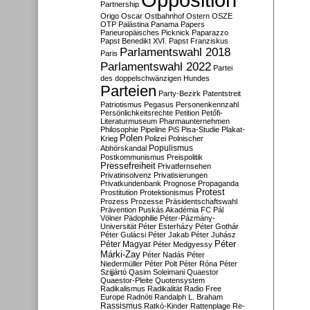
Partnership
Origo
Oscar
Ostbahnhof
Ostern
OSZE
OTP
Palästina
Panama Papers
Paneuropäisches Picknick
Paparazzo
Papst Benedikt XVI.
Papst Franziskus
Parlamentswahl 2018
Paris
Parlamentswahl 2022
Partei
des doppelschwänzigen Hundes
Parteien
Party-Bezirk
Patentstreit
Patriotismus
Pegasus
Personenkennzahl
Persönlichkeitsrechte
Petition
Petőfi-
Literaturmuseum
Pharmaunternehmen
Philosophie
Pipeline
PiS
Pisa-Studie
Plakat-
Polen
Krieg
Polizei
Polnischer
Populismus
Abhörskandal
Postkommunismus
Preispolitik
Pressefreiheit
Privatfernsehen
Privatinsolvenz
Privatisierungen
Privatkundenbank
Prognose
Propaganda
Protest
Prostitution
Protektionismus
Prozess
Prozesse
Präsidentschaftswahl
Prävention
Puskás Akadémia FC
Pál
Völner
Pädophilie
Péter-Pázmány-
Universität
Péter Esterházy
Péter Gothár
Péter Gulácsi
Péter Jakab
Péter Juhász
Péter
Péter Magyar
Péter Medgyessy
Márki-Zay
Péter Nadás
Péter
Niedermüller
Péter Polt
Péter Róna
Péter
Szijjártó
Qasim Soleimani
Quaestor
Quaestor-Pleite
Quotensystem
Radikalismus
Radikalität
Radio Free
Europe
Radnóti
Randalph L. Braham
Rassismus
Ratkó-Kinder
Rattenplage
Re-