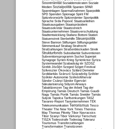
Souveränität
Sozialdemokraten
Soziale
Sozialpolitik
Medien
Spanien
SPAR
Spareinlagen
Sparmaßnahmen
Sparpolitik
SPD
Spenden
Spionage
Spirit FM
Spitzelvorwürfe
Spitzenämter
Sportpolitik
Sprache
Srđa Popović
Staatsanleihen
Staatsausgaben
Staatspräsident
Staatssekretär
Staatsstreich
Staatsunternehmen
Staatsverschuldung
Stadtentwicklung
Stafano Bottoni
Station
Steuerpolitik
Statuenstreit
Sterbehilfe
Steve Bannon
Stiftungen
Stiftungsgelder
Stimmenkauf
Strabag
Strafrecht
Strafzahlungen
Straßenblockaden
Streik
Strukturfonds
Subsidiarität
Subventionen
Subventionsprogramm
Suchoi Superjet
Synagoge
Syrien-Krieg
Syrienkrise
Syriza
Systemwandel
Szabadság tér
SZDSZ
Szebb Jövőért
Szeged
Sziget-Festival
Szilveszter Ókovács
Szilárd Demeter
Szolidaritás
Szárszó
Századvég
Székler
Székler-Autonomie
Székésféhervár
Sándor Csányi
Sándor Egervári
Säkularisierung
Sólyom Airways
Tabaklizenzen
Tag der Arbeit
Tag der
Empörung
Tamás Deutsch
Tamás Gaudi-
Nagy
Tamás Portik
Tamás Sneider
Tamás
Sulyok
Tapolca
Tarifsenkungen
TASZ
Tavares-Report
Taxiunternehmen
TEK
Terrorismus
Telekommunikation
Tesco
Theater
The New York Times
Theresa
May
Thomas Piketty
Tibor Navracsics
Tibor Szanyi
Tibor Várkonyi
Tierschutz
TISZA
Todesstrafe
Todestag
Toleranz
Tourismus
Transferzahlungen
Transformation
Transitzonen