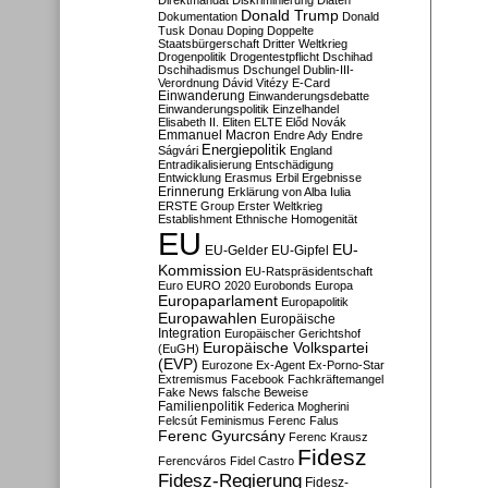
Direktmandat
Diskriminierung
Diäten
Donald Trump
Dokumentation
Donald
Tusk
Donau
Doping
Doppelte
Staatsbürgerschaft
Dritter Weltkrieg
Drogenpolitik
Drogentestpflicht
Dschihad
Dschihadismus
Dschungel
Dublin-III-
Verordnung
Dávid Vitézy
E-Card
Einwanderung
Einwanderungsdebatte
Einwanderungspolitik
Einzelhandel
Elisabeth II.
Eliten
ELTE
Előd Novák
Emmanuel Macron
Endre Ady
Endre
Energiepolitik
Ságvári
England
Entradikalisierung
Entschädigung
Entwicklung
Erasmus
Erbil
Ergebnisse
Erinnerung
Erklärung von Alba Iulia
ERSTE Group
Erster Weltkrieg
Establishment
Ethnische Homogenität
EU
EU-
EU-Gelder
EU-Gipfel
Kommission
EU-Ratspräsidentschaft
Euro
EURO 2020
Eurobonds
Europa
Europaparlament
Europapolitik
Europawahlen
Europäische
Integration
Europäischer Gerichtshof
Europäische Volkspartei
(EuGH)
(EVP)
Eurozone
Ex-Agent
Ex-Porno-Star
Extremismus
Facebook
Fachkräftemangel
Fake News
falsche Beweise
Familienpolitik
Federica Mogherini
Felcsút
Feminismus
Ferenc Falus
Ferenc Gyurcsány
Ferenc Krausz
Fidesz
Ferencváros
Fidel Castro
Fidesz-Regierung
Fidesz-