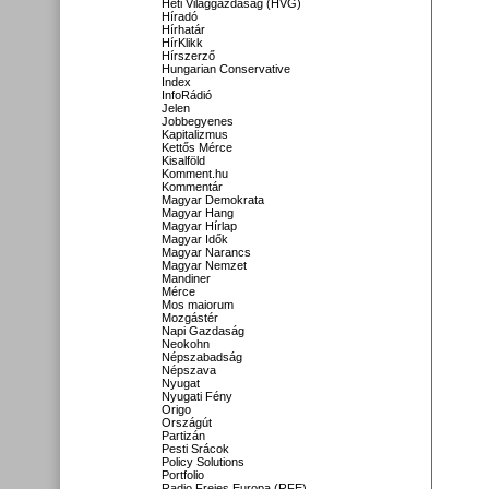
Heti Világgazdaság (HVG)
Híradó
Hírhatár
HírKlikk
Hírszerző
Hungarian Conservative
Index
InfoRádió
Jelen
Jobbegyenes
Kapitalizmus
Kettős Mérce
Kisalföld
Komment.hu
Kommentár
Magyar Demokrata
Magyar Hang
Magyar Hírlap
Magyar Idők
Magyar Narancs
Magyar Nemzet
Mandiner
Mérce
Mos maiorum
Mozgástér
Napi Gazdaság
Neokohn
Népszabadság
Népszava
Nyugat
Nyugati Fény
Origo
Országút
Partizán
Pesti Srácok
Policy Solutions
Portfolio
Radio Freies Europa (RFE)