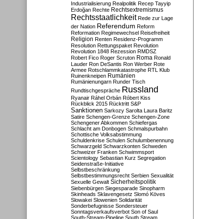
Industrialisierung
Realpolitik
Recep Tayyip
Rechtsextremismus
Erdoğan
Rechte
Rechtsstaatlichkeit
Rede zur Lage
Referendum
der Nation
Reform
Reformation
Regimewechsel
Reisefreiheit
Religion
Renten
Residenz-Programm
Resolution
Rettungspaket
Revolution
Revolution 1848
Rezession
RMDSZ
Roma
Robert Fico
Roger Scruton
Ronald
Lauder
Ron DeSantis
Ron Werber
Rote
Armee
Rotschlammkatastrophe
RTL Klub
Ruinenkneipen
Rumänien
Rumänienungarn
Runder Tisch
Russland
Rundtischgespräche
Ryanair
Ráhel Orbán
Róbert Kiss
Rückblick 2015
Rücktritt
S&P
Sanktionen
Sarkozy
Sarolta Laura Baritz
Satire
Schengen-Grenze
Schengen-Zone
Schengener Abkommen
Schiefergas
Schlacht am Donbogen
Schmalspurbahn
Schottische Volksabstimmung
Schuldenkrise
Schulen
Schulumbenennung
Schwarzgeld
Schwarzkonten
Schweden
Schweizer Franken
Schwimmsport
Scientology
Sebastian Kurz
Segregation
Seidenstraße-Initiative
Selbstbeschränkung
Selbstbestimmungsrecht
Serbien
Sexualität
Sicherheitspolitik
Sexuelle Gewalt
Siebenbürgen
Siegesparade
Sinopharm
Skinheads
Sklavengesetz
Slomó Köves
Slowakei
Slowenien
Solidarität
Sonderbefugnisse
Sondersteuer
Sonntagsverkaufsverbot
Son of Saul
South-Stream-Pipeline
South Stream