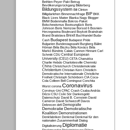
Bethlen-Peyer-Pakt
Betrug
Bevölkerungsrückgang
Bilderberg
Bildungssystem
Bill Clinton
BIP
Billigdarlehen
Binnennachfrage
BKK
Black Lives Matter
Blanka Nagy
Blogger
BMW
Bodenmafia
Bokros-Paket
Bolschewismus
Bootsunglück
Boris
Johnson
Boris Nemzow
Borsod 6
Bosnien-
Herzegowina
Boulevard
Boykott
Braindrain
Brexit
Brand
Bratislava
Buchhandel
Buda-
Budapest
Cash
Budapest Pride
Bulgarien
Bundestagswahl
Burgberg
Bálint
Hóman
Béla Biszku
Béla Kovács
Béla
Markó
Bündnis
Calais
Cannon Hinnant
Carl
Central European
Schmitt
CDU
University (CEU)
CETA
Chanukka
Charlie Hebdo
Charlottesville
Chemnitz
China
Christchurch
Christdemokratie
Christentum
Christian Kern
Christlich-
Demokratische Internationale
Christliche
Freiheit
Christoph Schönborn
CIA
Coca-
Cola
Colleen Bell
Comingout
Conchita
Coronavirus
Wurst
corona
Corvinus-Uni
CPAC
Crash
Csaba András
Dézsi
CSU
Csíki Sör
Dankesgeld
Datenschutz
David B. Cornstein
David
Cameron
David Schwezoff
Davos
Demografie
Debrecen
defi
Demokratie
Demokratische
Koalition
Demonstrationen
Denkfabriken
Denkmal
Denkmal für den
nationalen Zusammenhalt
Dialog
Diplomatie
Digitalisierung