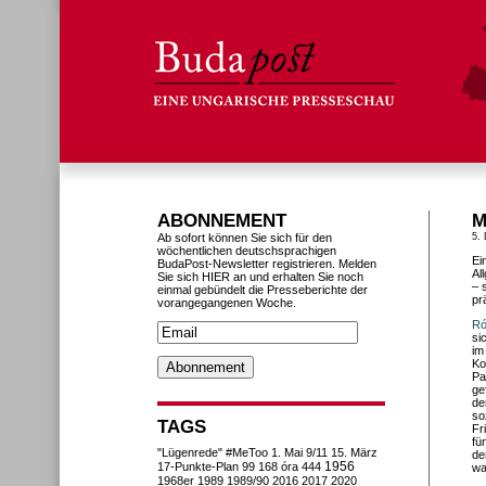
ABONNEMENT
M
Ab sofort können Sie sich für den
5.
wöchentlichen deutschsprachigen
Ei
BudaPost-Newsletter registrieren. Melden
Al
Sie sich HIER an und erhalten Sie noch
– 
einmal gebündelt die Presseberichte der
pr
vorangegangenen Woche.
Ró
si
im
Ko
Pa
ge
de
so
TAGS
Fr
fü
"Lügenrede"
#MeToo
1. Mai
9/11
15. März
de
1956
17-Punkte-Plan
99
168 óra
444
wa
1968er
1989
1989/90
2016
2017
2020