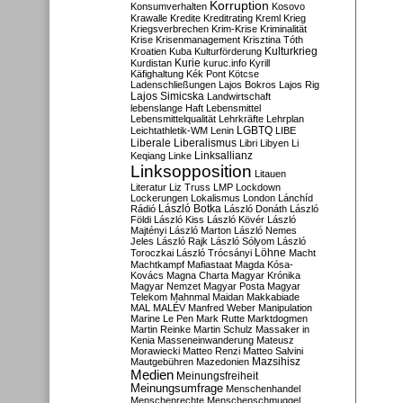
Korruption
Konsumverhalten
Kosovo
Krawalle
Kredite
Kreditrating
Kreml
Krieg
Kriegsverbrechen
Krim-Krise
Kriminalität
Krise
Krisenmanagement
Krisztina Tóth
Kulturkrieg
Kroatien
Kuba
Kulturförderung
Kurdistan
Kurie
kuruc.info
Kyrill
Käfighaltung
Kék Pont
Kötcse
Ladenschließungen
Lajos Bokros
Lajos Rig
Lajos Simicska
Landwirtschaft
lebenslange Haft
Lebensmittel
Lebensmittelqualität
Lehrkräfte
Lehrplan
LGBTQ
Leichtathletik-WM
Lenin
LIBE
Liberale
Liberalismus
Libri
Libyen
Li
Linksallianz
Keqiang
Linke
Linksopposition
Litauen
Literatur
Liz Truss
LMP
Lockdown
Lockerungen
Lokalismus
London
Lánchíd
Rádió
László Botka
László Donáth
László
Földi
László Kiss
László Kövér
László
Majtényi
László Marton
László Nemes
Jeles
László Rajk
László Sólyom
László
Löhne
Toroczkai
László Trócsányi
Macht
Machtkampf
Mafiastaat
Magda Kósa-
Kovács
Magna Charta
Magyar Krónika
Magyar Nemzet
Magyar Posta
Magyar
Telekom
Mahnmal
Maidan
Makkabiade
MAL
MALÉV
Manfred Weber
Manipulation
Marine Le Pen
Mark Rutte
Marktdogmen
Martin Reinke
Martin Schulz
Massaker in
Kenia
Masseneinwanderung
Mateusz
Morawiecki
Matteo Renzi
Matteo Salvini
Mautgebühren
Mazedonien
Mazsihisz
Medien
Meinungsfreiheit
Meinungsumfrage
Menschenhandel
Menschenrechte
Menschenschmuggel