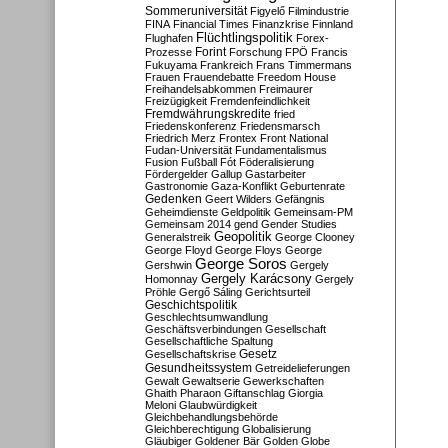
Sommeruniversität
Figyelő
Filmindustrie
FINA
Financial Times
Finanzkrise
Finnland
Flüchtlingspolitik
Flughafen
Forex-
Forint
Prozesse
Forschung
FPÖ
Francis
Fukuyama
Frankreich
Frans Timmermans
Frauen
Frauendebatte
Freedom House
Freihandelsabkommen
Freimaurer
Freizügigkeit
Fremdenfeindlichkeit
Fremdwährungskredite
fried
Friedenskonferenz
Friedensmarsch
Friedrich Merz
Frontex
Front National
Fudan-Universität
Fundamentalismus
Fusion
Fußball
Fót
Föderalisierung
Fördergelder
Gallup
Gastarbeiter
Gastronomie
Gaza-Konflikt
Geburtenrate
Gedenken
Geert Wilders
Gefängnis
Geheimdienste
Geldpolitik
Gemeinsam-PM
Gemeinsam 2014
gend
Gender Studies
Geopolitik
Generalstreik
George Clooney
George Floyd
George Floys
George
George Soros
Gershwin
Gergely
Gergely Karácsony
Homonnay
Gergely
Pröhle
Gergő Sáling
Gerichtsurteil
Geschichtspolitik
Geschlechtsumwandlung
Geschäftsverbindungen
Gesellschaft
Gesellschaftliche Spaltung
Gesetz
Gesellschaftskrise
Gesundheitssystem
Getreidelieferungen
Gewalt
Gewaltserie
Gewerkschaften
Ghaith Pharaon
Giftanschlag
Giorgia
Meloni
Glaubwürdigkeit
Gleichbehandlungsbehörde
Gleichberechtigung
Globalisierung
Gläubiger
Goldener Bär
Golden Globe