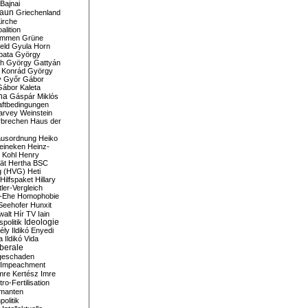
Bajnai
aun
Griechenland
irche
lition
ommen
Grüne
eld
Gyula Horn
pata
György
th
György Gattyán
 Konrád
György
y
Győr
Gábor
Gábor Kaleta
na
Gáspár Miklós
ftbedingungen
arvey Weinstein
brechen
Haus der
usordnung
Heiko
eineken
Heinz-
 Kohl
Henry
ät
Hertha BSC
g (HVG)
Heti
Hilfspaket
Hillary
tler-Vergleich
-Ehe
Homophobie
Seehofer
Hunxit
walt
Hír TV
Iain
spolitik
Ideologie
ély
Ildikó Enyedi
a
Ildikó Vida
liberale
geschaden
Impeachment
mre Kertész
Imre
itro-Fertilisation
rmanten
politik