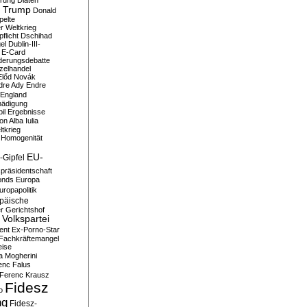
erung
Diäten
 Trump
Donald
pelte
er Weltkrieg
flicht
Dschihad
el
Dublin-III-
E-Card
derungsdebatte
zelhandel
Előd Novák
dre Ady
Endre
England
hädigung
il
Ergebnisse
n Alba Iulia
ltkrieg
 Homogenität
EU-
-Gipfel
präsidentschaft
onds
Europa
uropapolitik
päische
r Gerichtshof
Volkspartei
ent
Ex-Porno-Star
Fachkräftemangel
eise
a Mogherini
enc Falus
Ferenc Krausz
Fidesz
o
ng
Fidesz-