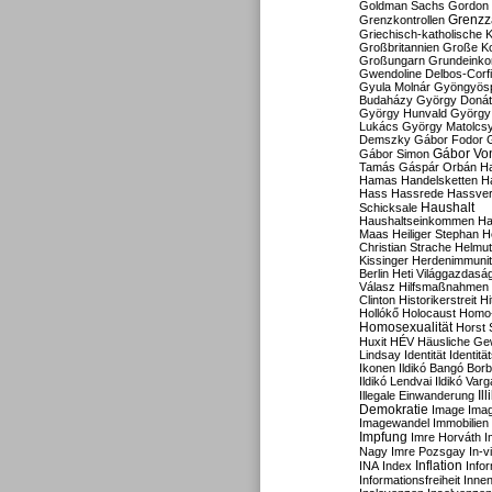
Goldman Sachs
Gordon 
Grenzz
Grenzkontrollen
Griechisch-katholische K
Großbritannien
Große Koa
Großungarn
Grundeink
Gwendoline Delbos-Corfi
Gyula Molnár
Gyöngyös
Budaházy
György Doná
György Hunvald
György
Lukács
György Matolcs
Demszky
Gábor Fodor
Gábor Vo
Gábor Simon
Tamás
Gáspár Orbán
Ha
Hamas
Handelsketten
H
Hass
Hassrede
Hassver
Haushalt
Schicksale
Haushaltseinkommen
Ha
Maas
Heiliger Stephan
H
Christian Strache
Helmut
Kissinger
Herdenimmunit
Berlin
Heti Világgazdasá
Válasz
Hilfsmaßnahmen
Clinton
Historikerstreit
Hi
Hollókő
Holocaust
Homo
Homosexualität
Horst 
Huxit
HÉV
Häusliche Ge
Lindsay
Identität
Identität
Ikonen
Ildikó Bangó Borb
Ildikó Lendvai
Ildikó Varg
Il
Illegale Einwanderung
Demokratie
Image
Ima
Imagewandel
Immobilien
Impfung
Imre Horváth
I
Nagy
Imre Pozsgay
In-v
Inflation
INA
Index
Info
Informationsfreiheit
Innen