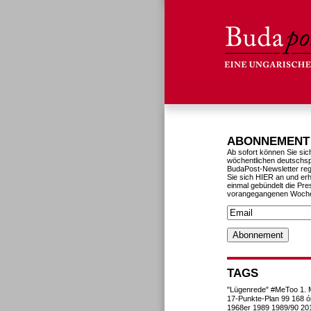
ABONNEMENT
Ab sofort können Sie sic
wöchentlichen deutschs
BudaPost-Newsletter reg
Sie sich HIER an und erh
einmal gebündelt die Pre
vorangegangenen Woch
TAGS
"Lügenrede"
#MeToo
1. 
17-Punkte-Plan
99
168 ó
1968er
1989
1989/90
20