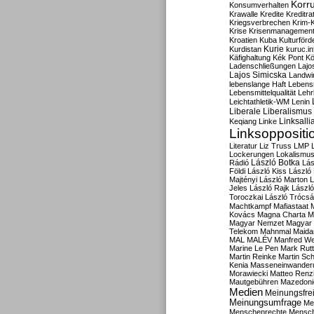
Korru
Konsumverhalten
Krawalle
Kredite
Kreditra
Kriegsverbrechen
Krim-K
Krise
Krisenmanagemen
Kroatien
Kuba
Kulturförd
Kurdistan
Kurie
kuruc.in
Käfighaltung
Kék Pont
Kö
Ladenschließungen
Lajo
Lajos Simicska
Landwir
lebenslange Haft
Lebensm
Lebensmittelqualität
Lehr
Leichtathletik-WM
Lenin
Liberale
Liberalismus
Linksalli
Keqiang
Linke
Linksoppositi
Literatur
Liz Truss
LMP
Lockerungen
Lokalismu
Rádió
László Botka
Lás
Földi
László Kiss
László
Majtényi
László Marton
L
Jeles
László Rajk
Lászl
Toroczkai
László Trócsá
Machtkampf
Mafiastaat
Kovács
Magna Charta
M
Magyar Nemzet
Magyar 
Telekom
Mahnmal
Maida
MAL
MALÉV
Manfred W
Marine Le Pen
Mark Rut
Martin Reinke
Martin Sch
Kenia
Masseneinwander
Morawiecki
Matteo Renz
Mautgebühren
Mazedoni
Medien
Meinungsfrei
Meinungsumfrage
Me
Menschenrechte
Mensc