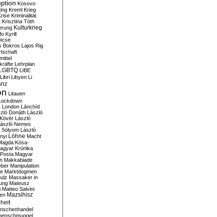
ption
Kosovo
ting
Kreml
Krieg
rise
Kriminalität
t
Krisztina Tóth
Kulturkrieg
erung
fo
Kyrill
tcse
s Bokros
Lajos Rig
tschaft
ittel
kräfte
Lehrplan
LGBTQ
LIBE
Libri
Libyen
Li
anz
on
Litauen
Lockdown
s
London
Lánchíd
zló Donáth
László
 Kövér
László
ászló Nemes
ó Sólyom
László
Löhne
nyi
Macht
Magda Kósa-
agyar Krónika
Posta
Magyar
n
Makkabiade
eber
Manipulation
te
Marktdogmen
ulz
Massaker in
ung
Mateusz
i
Matteo Salvini
en
Mazsihisz
heit
nschenhandel
henschmuggel