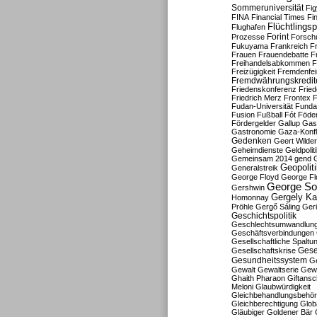
Sommeruniversität
Fig
FINA
Financial Times
Fi
Flüchtlingsp
Flughafen
Forint
Prozesse
Forsch
Fukuyama
Frankreich
F
Frauen
Frauendebatte
F
Freihandelsabkommen
F
Freizügigkeit
Fremdenfein
Fremdwährungskredit
Friedenskonferenz
Frie
Friedrich Merz
Frontex
F
Fudan-Universität
Funda
Fusion
Fußball
Fót
Föder
Fördergelder
Gallup
Gast
Gastronomie
Gaza-Konfl
Gedenken
Geert Wilde
Geheimdienste
Geldpolit
Gemeinsam 2014
gend
Geopolit
Generalstreik
George Floyd
George Fl
George So
Gershwin
Gergely K
Homonnay
Pröhle
Gergő Sáling
Geri
Geschichtspolitik
Geschlechtsumwandlun
Geschäftsverbindungen
Gesellschaftliche Spaltu
Gese
Gesellschaftskrise
Gesundheitssystem
Ge
Gewalt
Gewaltserie
Gew
Ghaith Pharaon
Giftansc
Meloni
Glaubwürdigkeit
Gleichbehandlungsbehö
Gleichberechtigung
Glob
Gläubiger
Goldener Bär