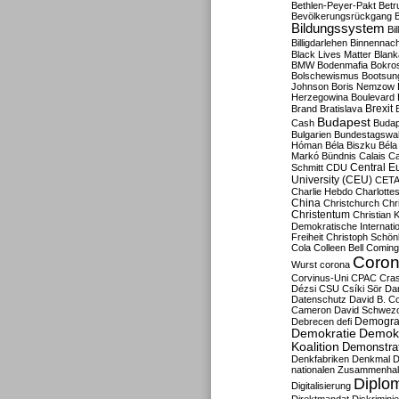
Bethlen-Peyer-Pakt
Betr
Bevölkerungsrückgang
B
Bildungssystem
Bil
Billigdarlehen
Binnennach
Black Lives Matter
Blan
BMW
Bodenmafia
Bokro
Bolschewismus
Bootsun
Johnson
Boris Nemzow
Herzegowina
Boulevard
Brexit
Brand
Bratislava
Budapest
Cash
Budap
Bulgarien
Bundestagswa
Hóman
Béla Biszku
Béla
Markó
Bündnis
Calais
Ca
Central E
Schmitt
CDU
University (CEU)
CET
Charlie Hebdo
Charlottes
China
Christchurch
Chr
Christentum
Christian 
Demokratische Internati
Freiheit
Christoph Schön
Cola
Colleen Bell
Coming
Coron
Wurst
corona
Corvinus-Uni
CPAC
Cra
Dézsi
CSU
Csíki Sör
Da
Datenschutz
David B. Co
Cameron
David Schwezo
Demogra
Debrecen
defi
Demokratie
Demokr
Koalition
Demonstra
Denkfabriken
Denkmal
D
nationalen Zusammenhal
Diplom
Digitalisierung