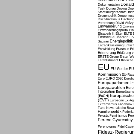
Direktmandat
Diskrimini
Donald
Dokumentation
Tusk
Donau
Doping
Dop
Staatsbürgerschaft
Dritt
Drogenpolitik
Drogentestp
Dschihadismus
Dschung
Verordnung
Dávid Vitézy
Einwanderung
Einwan
Einwanderungspolitik
Ein
Elisabeth II.
Eliten
ELTE
Emmanuel Macron
En
Energiepolitik
Ságvári
Entradikalisierung
Entsc
Entwicklung
Erasmus
Erb
Erinnerung
Erklärung vo
ERSTE Group
Erster We
Establishment
Ethnische
EU
EU-Gelder
EU
Kommission
EU-Rats
Euro
EURO 2020
Eurob
Europaparlament
E
Europawahlen
Euro
Integration
Europäische
Europäische 
(EuGH)
(EVP)
Eurozone
Ex-Ag
Extremismus
Facebook
Fake News
falsche Bew
Familienpolitik
Federic
Felcsút
Feminismus
Fer
Ferenc Gyurcsány
Ferencváros
Fidel Castr
Fidesz-Regieru