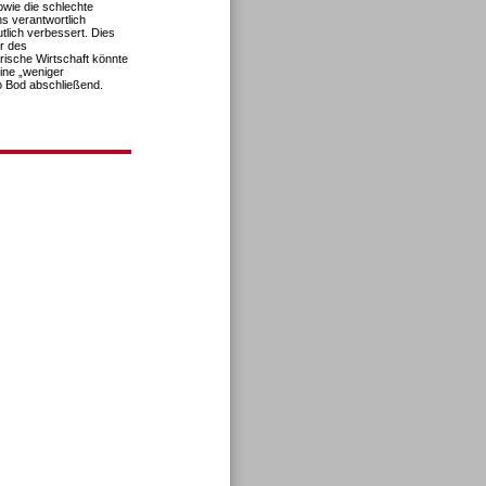
owie die schlechte
ns verantwortlich
tlich verbessert. Dies
hr des
ische Wirtschaft könnte
eine „weniger
so Bod abschließend.