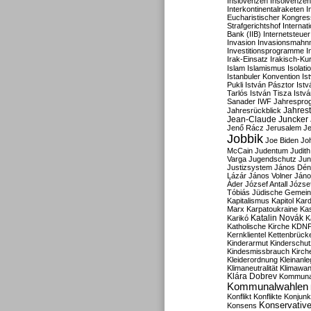
Inslovenzen
Insolvenzen
Interkontinentalraketen
I
Eucharistischer Kongres
Strafgerichtshof
Internat
Bank (IIB)
Internetsteuer
Invasion
Invasionsmahn
Investitionsprogramme
I
Irak-Einsatz
Irakisch-Ku
Islam
Islamismus
Isolat
Istanbuler Konvention
Is
Pukli
István Pásztor
Ist
Tarlós
István Tisza
Istv
Sanader
IWF
Jahrespro
Jahres
Jahresrückblick
Jean-Claude Juncker
Jenő Rácz
Jerusalem
Je
Jobbik
Joe Biden
Jo
McCain
Judentum
Judith
Varga
Jugendschutz
Jun
Justizsystem
János Dén
Lázár
János Volner
Jáno
Áder
József Antall
József
Tóbiás
Jüdische Gemei
Kapitalismus
Kapitol
Kard
Marx
Karpatoukraine
Ka
Katalin Novák
Karikó
K
Katholische Kirche
KDN
Kernklientel
Kettenbrück
Kinderarmut
Kinderschu
Kindesmissbrauch
Kirch
Kleiderordnung
Kleinanle
Klimaneutralität
Klimawan
Klára Dobrev
Kommunal
Kommunalwahlen
Konflikt
Konflikte
Konjunk
Konservativ
Konsens