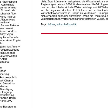
bilde. Zwar könne man weitgehend die Wirtschaftskrise s
g
Abschiebung
Regierungsarbeit vor 2010 für den relativen Verfall Ungar
g
Achtelfinale
machen. Auch habe sich die Wirtschaftslage seit 2009 deu
gentur
Ahmed
sei allerdings in erster Linie EU-Geldern und der Rückke
Aktionskreis
Wirtschaftswachstums in Europa zu verdanken. Die ungar
schschja
Albert
sich erheblich schneller entwickeln, wenn die Regierung 
Alexis Tsipras
voluntaristischen Wirtschaftsplanung“ betreiben würde, 
Alstom
Altus
national
Tags:
Löhne
,
Wirtschaftspolitik
András Fekete-
rás Lovasi
iewert
András
Andy Vajna
ng
Anna Donáth
bauer
Antal Rogán
ifa
iganismus
Antony
rbeiterbewegung
rmin Laschet
al
Atomwaffen
y
Attila
ungaria
en
änder
nderung
Außenpolitik
ack Obama
en
Bausektor
rische
Beerdigung
hteiligung
eranstaltung
inpreis
Berlin
Henri Lévy
me
Besetzung