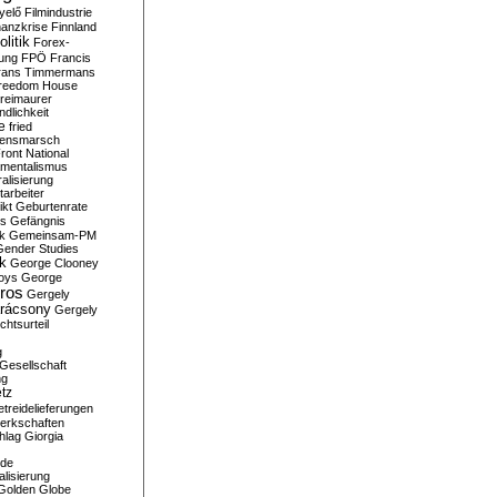
yelő
Filmindustrie
nanzkrise
Finnland
olitik
Forex-
ung
FPÖ
Francis
rans Timmermans
reedom House
reimaurer
dlichkeit
e
fried
densmarsch
ront National
mentalismus
alisierung
arbeiter
ikt
Geburtenrate
rs
Gefängnis
ik
Gemeinsam-PM
Gender Studies
ik
George Clooney
oys
George
ros
Gergely
arácsony
Gergely
chtsurteil
g
Gesellschaft
ng
tz
treidelieferungen
erkschaften
hlag
Giorgia
rde
alisierung
Golden Globe