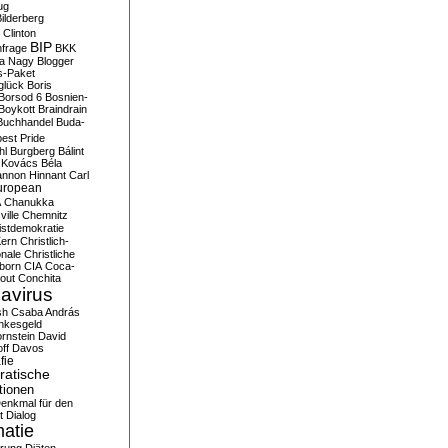
ug
ilderberg
l Clinton
BIP
frage
BKK
ka Nagy
Blogger
s-Paket
glück
Boris
Borsod 6
Bosnien-
Boykott
Braindrain
Buchhandel
Buda-
est Pride
hl
Burgberg
Bálint
 Kovács
Béla
nnon Hinnant
Carl
uropean
A
Chanukka
ville
Chemnitz
istdemokratie
Kern
Christlich-
onale
Christliche
born
CIA
Coca-
out
Conchita
avirus
sh
Csaba András
nkesgeld
rnstein
David
ff
Davos
fie
atische
tionen
enkmal für den
t
Dialog
atie