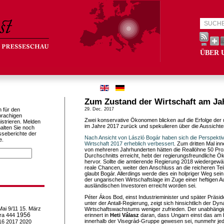
ÜBER 
Zum Zustand der Wirtschaft am Ja
h für den
29. Dec. 2017
prachigen
Zwei konservative Ökonomen blicken auf die Erfolge der 
istrieren. Melden
im Jahre 2017 zurück und spekulieren über die Aussichte
alten Sie noch
sseberichte der
Nach Ansicht von László Bogár haben sich die Perspekti
e.
Wirtschaft 2017 erheblich verbessert
. Zum dritten Mal in
von mehreren Jahrhunderten hätten die Reallöhne 50 Pro
Durchschnitts erreicht, hebt der regierungsfreundliche 
hervor. Sollte die amtierende Regierung 2018 wiedergewä
reale Chancen, weiter den Anschluss an die reicheren Tei
glaubt Bogár. Allerdings werde dies ein holpriger Weg sei
der ungarischen Wirtschaftslage im Zuge einer heftigen 
ausländischen Investoren erreicht worden sei.
Péter Ákos Bod, einst Industrieminister und später Präsi
unter der Antall-Regierung, zeigt sich hinsichtlich der D
Mai
9/11
15. März
Wirtschaftswachstums weniger zufrieden. Der unabhäng
1956
ra
444
erinnert in
Heti Válasz
daran, dass Ungarn einst das am 
innerhalb der Visegrád-Gruppe gewesen sei, nunmehr jed
16
2017
2020