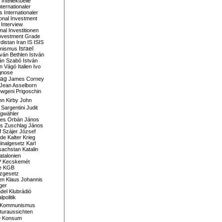
Intellektuelle
nternationaler
s
Internationaler
ional Investment
Interview
mal
Investitionen
nvestment Grade
rdistan
Iran
IS
ISIS
Israel
ionismus
tván Bethlen
István
ván Szabó
István
án Vágó
Italien
Ivo
gnose
tag
James Corney
Jean Asselborn
wgeni Prigoschin
hn Kirby
John
 Sargentini
Judit
gwähler
es Orbán
János
s Zuschlag
János
 Szájer
József
nde
Kalter Krieg
inalgesetz
Karl
sachstan
Katalin
atalonien
P
Kecskemét
e
KGB
tzgesetz
en
Klaus Johannis
ger
del
Klubrádió
politik
Kommunismus
turaussichten
e
Konsum