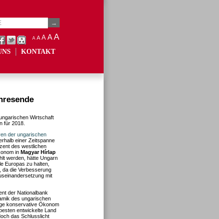
A
A
A
A
A
UNS
KONTAKT
hresende
ungarischen Wirtschaft
n für 2018.
ven der ungarischen
nerhalb einer Zeitspanne
zent des westlichen
Ökonom in
Magyar Hírlap
hlt werden, hätte Ungarn
le Europas zu halten,
n, da die Verbesserung
Auseinandersetzung mit
dent der Nationalbank
ynamik des ungarischen
ige konservative Ökonom
besten entwickelte Land
och das Schlusslicht