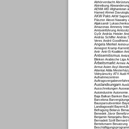
Abhörverdacht
Abrüstun
Abtreibung
Abwanderun
AENM
AfD
Afghanistan
a
Hamed
Ahmet Davutoglu
AKW Paks
AKW Sapori
Pásztor
Alexei Nawalny
Aljaksandr Lukaschenka
Amazonas
Amnesty Inter
Amtseinführung
Amtssitz
Győr
András Heisler
And
András Schiffer
András S
Veres
André Goodfriend
Angela Merkel
Anhöru
Annegret Kramp-Karren
Anti-
Anti-IS-Koalition
Ant
Antisemitismus
Antiz
Blinken
Arabische Liga
A
Arbeitsmarkt
Armee
A
Armut
Asien
Asyl
Atomde
Attentat
Attila Mesterház
Vidnyánszky
ATV
Audi H
Aufnahmezentren
Auftragsvergabeverfahr
Auslandsungarn
Ausl
Ausschreitungen
Auswa
Autoindustrie
Autonomie
Baja
Balkan
Banken
Bar
Barcelona
Barvergütung
Bausparsubvention
Baye
Landtagswahl
BayernLB
Befragung
Belarus
Benac
Benedek Jávor
Benefizv
Benjamin Netanjahu
Benz
Bernadett Széll
Bernard-
Bertelsmann
Besatzung
Beschäftigungsprogram