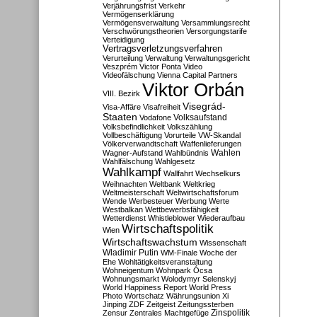
Verjährungsfrist
Verkehr
Vermögenserklärung
Vermögensverwaltung
Versammlungsrecht
Verschwörungstheorien
Versorgungstarife
Verteidigung
Vertragsverletzungsverfahren
Verurteilung
Verwaltung
Verwaltungsgericht
Veszprém
Victor Ponta
Video
Videofälschung
Vienna Capital Partners
Viktor Orbán
VIII. Bezirk
Visegrád-
Visa-Affäre
Visafreiheit
Staaten
Vodafone
Volksaufstand
Volksbefindlichkeit
Volkszählung
Vollbeschäftigung
Vorurteile
VW-Skandal
Völkerverwandtschaft
Waffenlieferungen
Wahlen
Wagner-Aufstand
Wahlbündnis
Wahlfälschung
Wahlgesetz
Wahlkampf
Wallfahrt
Wechselkurs
Weihnachten
Weltbank
Weltkrieg
Weltmeisterschaft
Weltwirtschaftsforum
Wende
Werbesteuer
Werbung
Werte
Westbalkan
Wettbewerbsfähigkeit
Wetterdienst
Whistleblower
Wiederaufbau
Wirtschaftspolitik
Wien
Wirtschaftswachstum
Wissenschaft
Wladimir Putin
WM-Finale
Woche der
Ehe
Wohltätigkeitsveranstaltung
Wohneigentum
Wohnpark Ócsa
Wohnungsmarkt
Wolodymyr Selenskyj
World Happiness Report
World Press
Photo
Wortschatz
Währungsunion
Xi
Jinping
ZDF
Zeitgeist
Zeitungssterben
Zensur
Zentrales Machtgefüge
Zinspolitik