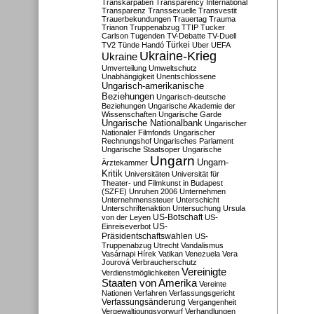
Transkarpatien
Transparency International
Transparenz
Transsexuelle
Transvestit
Trauerbekundungen
Trauertag
Trauma
Trianon
Truppenabzug
TTIP
Tucker
Carlson
Tugenden
TV-Debatte
TV-Duell
Türkei
TV2
Tünde Handó
Uber
UEFA
Ukraine-Krieg
Ukraine
Umverteilung
Umweltschutz
Unabhängigkeit
Unentschlossene
Ungarisch-amerikanische
Beziehungen
Ungarisch-deutsche
Beziehungen
Ungarische Akademie der
Wissenschaften
Ungarische Garde
Ungarische Nationalbank
Ungarischer
Nationaler Filmfonds
Ungarischer
Rechnungshof
Ungarisches Parlament
Ungarische Staatsoper
Ungarische
Ungarn
Ungarn-
Ärztekammer
Kritik
Universitäten
Universität für
Theater- und Filmkunst in Budapest
(SZFE)
Unruhen 2006
Unternehmen
Unternehmenssteuer
Unterschicht
Unterschriftenaktion
Untersuchung
Ursula
US-Botschaft
von der Leyen
US-
US-
Einreiseverbot
Präsidentschaftswahlen
US-
Truppenabzug
Utrecht
Vandalismus
Vasárnapi Hírek
Vatikan
Venezuela
Vera
Jourová
Verbraucherschutz
Vereinigte
Verdienstmöglichkeiten
Staaten von Amerika
Vereinte
Nationen
Verfahren
Verfassungsgericht
Verfassungsänderung
Vergangenheit
Vergewaltigungsvorwurf
Verhandlungen