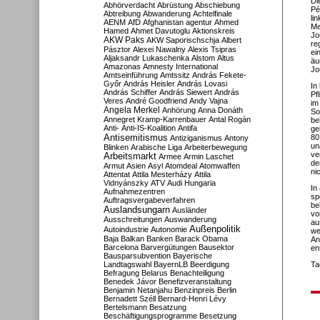
Di
Abhörverdacht
Abrüstung
Abschiebung
Pé
Abtreibung
Abwanderung
Achtelfinale
li
AENM
AfD
Afghanistan
agentur
Ahmed
Me
Hamed
Ahmet Davutoglu
Aktionskreis
Jo
AKW Paks
AKW Saporischschja
Albert
re
Pásztor
Alexei Nawalny
Alexis Tsipras
ei
Aljaksandr Lukaschenka
Alstom
Altus
äu
Amazonas
Amnesty International
Jo
Amtseinführung
Amtssitz
András Fekete-
Győr
András Heisler
András Lovasi
In
András Schiffer
András Siewert
András
Pf
Veres
André Goodfriend
Andy Vajna
im
Angela Merkel
Anhörung
Anna Donáth
So
Annegret Kramp-Karrenbauer
Antal Rogán
be
Anti-
Anti-IS-Koalition
Antifa
ge
Antisemitismus
80
Antiziganismus
Antony
un
Blinken
Arabische Liga
Arbeiterbewegung
ve
Arbeitsmarkt
Armee
Armin Laschet
de
Armut
Asien
Asyl
Atomdeal
Atomwaffen
ni
Attentat
Attila Mesterházy
Attila
Vidnyánszky
ATV
Audi Hungaria
In
Aufnahmezentren
sp
Auftragsvergabeverfahren
be
Auslandsungarn
Ausländer
vo
Ausschreitungen
Auswanderung
au
Außenpolitik
Autoindustrie
Autonomie
we
Baja
Balkan
Banken
Barack Obama
An
Barcelona
Barvergütungen
Bausektor
en
Bausparsubvention
Bayerische
Landtagswahl
BayernLB
Beerdigung
Ta
Befragung
Belarus
Benachteiligung
Benedek Jávor
Benefizveranstaltung
Benjamin Netanjahu
Benzinpreis
Berlin
Bernadett Széll
Bernard-Henri Lévy
Bertelsmann
Besatzung
Beschäftigungsprogramme
Besetzung