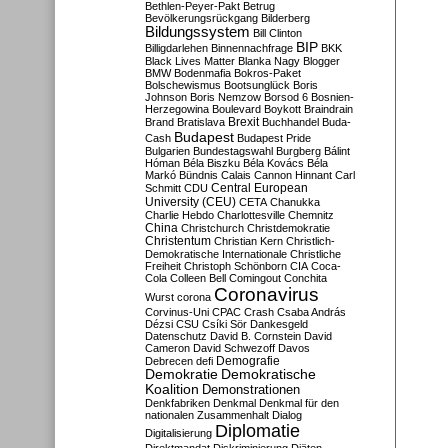
Bethlen-Peyer-Pakt
Betrug
Bevölkerungsrückgang
Bilderberg
Bildungssystem
Bill Clinton
BIP
Billigdarlehen
Binnennachfrage
BKK
Black Lives Matter
Blanka Nagy
Blogger
BMW
Bodenmafia
Bokros-Paket
Bolschewismus
Bootsunglück
Boris
Johnson
Boris Nemzow
Borsod 6
Bosnien-
Herzegowina
Boulevard
Boykott
Braindrain
Brexit
Brand
Bratislava
Buchhandel
Buda-
Budapest
Cash
Budapest Pride
Bulgarien
Bundestagswahl
Burgberg
Bálint
Hóman
Béla Biszku
Béla Kovács
Béla
Markó
Bündnis
Calais
Cannon Hinnant
Carl
Central European
Schmitt
CDU
University (CEU)
CETA
Chanukka
Charlie Hebdo
Charlottesville
Chemnitz
China
Christchurch
Christdemokratie
Christentum
Christian Kern
Christlich-
Demokratische Internationale
Christliche
Freiheit
Christoph Schönborn
CIA
Coca-
Cola
Colleen Bell
Comingout
Conchita
Coronavirus
Wurst
corona
Corvinus-Uni
CPAC
Crash
Csaba András
Dézsi
CSU
Csíki Sör
Dankesgeld
Datenschutz
David B. Cornstein
David
Cameron
David Schwezoff
Davos
Demografie
Debrecen
defi
Demokratie
Demokratische
Koalition
Demonstrationen
Denkfabriken
Denkmal
Denkmal für den
nationalen Zusammenhalt
Dialog
Diplomatie
Digitalisierung