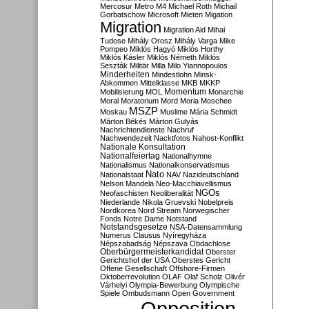
Mercosur
Metro M4
Michael Roth
Michail
Gorbatschow
Microsoft
Mieten
Migation
Migration
Migration Aid
Mihai
Tudose
Mihály Orosz
Mihály Varga
Mike
Pompeo
Miklós Hagyó
Miklós Horthy
Miklós Kásler
Miklós Németh
Miklós
Seszták
Militär
Milla
Milo Yiannopoulos
Minderheiten
Mindestlohn
Minsk-
Abkommen
Mittelklasse
MKB
MKKP
Momentum
Mobilisierung
MOL
Monarchie
Moral
Moratorium
Mord
Moria
Moschee
MSZP
Moskau
Muslime
Mária Schmidt
Márton Békés
Márton Gulyás
Nachrichtendienste
Nachruf
Nachwendezeit
Nacktfotos
Nahost-Konflikt
Nationale Konsultation
Nationalfeiertag
Nationalhymne
Nationalismus
Nationalkonservatismus
Nato
Nationalstaat
NAV
Nazideutschland
Nelson Mandela
Neo-Macchiavellismus
NGOs
Neofaschisten
Neoliberalität
Niederlande
Nikola Gruevski
Nobelpreis
Nordkorea
Nord Stream
Norwegischer
Fonds
Notre Dame
Notstand
Notstandsgesetze
NSA-Datensammlung
Numerus Clausus
Nyíregyháza
Népszabadság
Népszava
Obdachlose
Oberbürgermeisterkandidat
Oberster
Gerichtshof der USA
Oberstes Gericht
Offene Gesellschaft
Offshore-Firmen
Oktoberrevolution
OLAF
Olaf Scholz
Olivér
Várhelyi
Olympia-Bewerbung
Olympische
Spiele
Ombudsmann
Open Government
Opposition