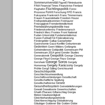
Sommeruniversität
Figyelő
Filmindustrie
FINA
Financial Times
Finanzkrise
Finnland
Flüchtlingspolitik
Flughafen
Forex-
Forint
Prozesse
Forschung
FPÖ
Francis
Fukuyama
Frankreich
Frans Timmermans
Frauen
Frauendebatte
Freedom House
Freihandelsabkommen
Freimaurer
Freizügigkeit
Fremdenfeindlichkeit
Fremdwährungskredite
fried
Friedenskonferenz
Friedensmarsch
Friedrich Merz
Frontex
Front National
Fudan-Universität
Fundamentalismus
Fusion
Fußball
Fót
Föderalisierung
Fördergelder
Gallup
Gastarbeiter
Gastronomie
Gaza-Konflikt
Geburtenrate
Gedenken
Geert Wilders
Gefängnis
Geheimdienste
Geldpolitik
Gemeinsam-PM
Gemeinsam 2014
gend
Gender Studies
Geopolitik
Generalstreik
George Clooney
George Floyd
George Floys
George
George Soros
Gershwin
Gergely
Gergely Karácsony
Homonnay
Gergely
Pröhle
Gergő Sáling
Gerichtsurteil
Geschichtspolitik
Geschlechtsumwandlung
Geschäftsverbindungen
Gesellschaft
Gesellschaftliche Spaltung
Gesetz
Gesellschaftskrise
Gesundheitssystem
Getreidelieferungen
Gewalt
Gewaltserie
Gewerkschaften
Ghaith Pharaon
Giftanschlag
Giorgia
Meloni
Glaubwürdigkeit
Gleichbehandlungsbehörde
Gleichberechtigung
Globalisierung
Gläubiger
Goldener Bär
Golden Globe