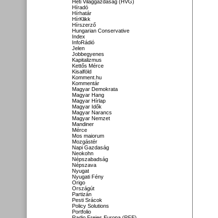
Heti Világgazdaság (HVG)
Híradó
Hírhatár
HírKlikk
Hírszerző
Hungarian Conservative
Index
InfoRádió
Jelen
Jobbegyenes
Kapitalizmus
Kettős Mérce
Kisalföld
Komment.hu
Kommentár
Magyar Demokrata
Magyar Hang
Magyar Hírlap
Magyar Idők
Magyar Narancs
Magyar Nemzet
Mandiner
Mérce
Mos maiorum
Mozgástér
Napi Gazdaság
Neokohn
Népszabadság
Népszava
Nyugat
Nyugati Fény
Origo
Országút
Partizán
Pesti Srácok
Policy Solutions
Portfolio
Radio Freies Europa (RFE)