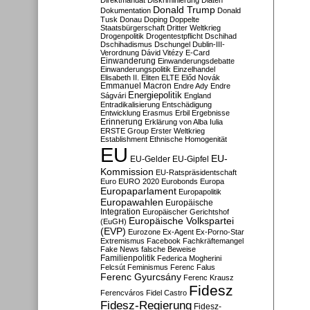
Direktmandat
Diskriminierung
Diäten
Donald Trump
Dokumentation
Donald
Tusk
Donau
Doping
Doppelte
Staatsbürgerschaft
Dritter Weltkrieg
Drogenpolitik
Drogentestpflicht
Dschihad
Dschihadismus
Dschungel
Dublin-III-
Verordnung
Dávid Vitézy
E-Card
Einwanderung
Einwanderungsdebatte
Einwanderungspolitik
Einzelhandel
Elisabeth II.
Eliten
ELTE
Előd Novák
Emmanuel Macron
Endre Ady
Endre
Energiepolitik
Ságvári
England
Entradikalisierung
Entschädigung
Entwicklung
Erasmus
Erbil
Ergebnisse
Erinnerung
Erklärung von Alba Iulia
ERSTE Group
Erster Weltkrieg
Establishment
Ethnische Homogenität
EU
EU-
EU-Gelder
EU-Gipfel
Kommission
EU-Ratspräsidentschaft
Euro
EURO 2020
Eurobonds
Europa
Europaparlament
Europapolitik
Europawahlen
Europäische
Integration
Europäischer Gerichtshof
Europäische Volkspartei
(EuGH)
(EVP)
Eurozone
Ex-Agent
Ex-Porno-Star
Extremismus
Facebook
Fachkräftemangel
Fake News
falsche Beweise
Familienpolitik
Federica Mogherini
Felcsút
Feminismus
Ferenc Falus
Ferenc Gyurcsány
Ferenc Krausz
Fidesz
Ferencváros
Fidel Castro
Fidesz-Regierung
Fidesz-