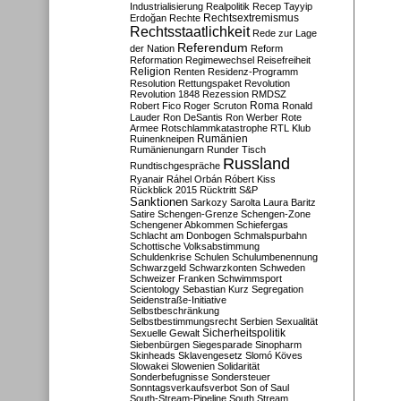
Industrialisierung
Realpolitik
Recep Tayyip
Rechtsextremismus
Erdoğan
Rechte
Rechtsstaatlichkeit
Rede zur Lage
Referendum
der Nation
Reform
Reformation
Regimewechsel
Reisefreiheit
Religion
Renten
Residenz-Programm
Resolution
Rettungspaket
Revolution
Revolution 1848
Rezession
RMDSZ
Roma
Robert Fico
Roger Scruton
Ronald
Lauder
Ron DeSantis
Ron Werber
Rote
Armee
Rotschlammkatastrophe
RTL Klub
Ruinenkneipen
Rumänien
Rumänienungarn
Runder Tisch
Russland
Rundtischgespräche
Ryanair
Ráhel Orbán
Róbert Kiss
Rückblick 2015
Rücktritt
S&P
Sanktionen
Sarkozy
Sarolta Laura Baritz
Satire
Schengen-Grenze
Schengen-Zone
Schengener Abkommen
Schiefergas
Schlacht am Donbogen
Schmalspurbahn
Schottische Volksabstimmung
Schuldenkrise
Schulen
Schulumbenennung
Schwarzgeld
Schwarzkonten
Schweden
Schweizer Franken
Schwimmsport
Scientology
Sebastian Kurz
Segregation
Seidenstraße-Initiative
Selbstbeschränkung
Selbstbestimmungsrecht
Serbien
Sexualität
Sicherheitspolitik
Sexuelle Gewalt
Siebenbürgen
Siegesparade
Sinopharm
Skinheads
Sklavengesetz
Slomó Köves
Slowakei
Slowenien
Solidarität
Sonderbefugnisse
Sondersteuer
Sonntagsverkaufsverbot
Son of Saul
South-Stream-Pipeline
South Stream