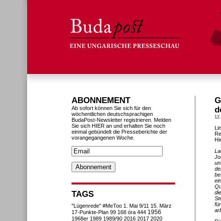
ABONNEMENT
G
Ab sofort können Sie sich für den
d
wöchentlichen deutschsprachigen
12
BudaPost-Newsletter registrieren. Melden
Sie sich HIER an und erhalten Sie noch
Li
einmal gebündelt die Presseberichte der
Re
vorangegangenen Woche.
Hi
La
Jo
un
de
be
ei
Qu
TAGS
di
St
fü
"Lügenrede"
#MeToo
1. Mai
9/11
15. März
ar
1956
17-Punkte-Plan
99
168 óra
444
1968er
1989
1989/90
2016
2017
2020