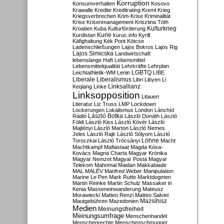
Korruption
Konsumverhalten
Kosovo
Krawalle
Kredite
Kreditrating
Kreml
Krieg
Kriegsverbrechen
Krim-Krise
Kriminalität
Krise
Krisenmanagement
Krisztina Tóth
Kulturkrieg
Kroatien
Kuba
Kulturförderung
Kurdistan
Kurie
kuruc.info
Kyrill
Käfighaltung
Kék Pont
Kötcse
Ladenschließungen
Lajos Bokros
Lajos Rig
Lajos Simicska
Landwirtschaft
lebenslange Haft
Lebensmittel
Lebensmittelqualität
Lehrkräfte
Lehrplan
LGBTQ
Leichtathletik-WM
Lenin
LIBE
Liberale
Liberalismus
Libri
Libyen
Li
Linksallianz
Keqiang
Linke
Linksopposition
Litauen
Literatur
Liz Truss
LMP
Lockdown
Lockerungen
Lokalismus
London
Lánchíd
Rádió
László Botka
László Donáth
László
Földi
László Kiss
László Kövér
László
Majtényi
László Marton
László Nemes
Jeles
László Rajk
László Sólyom
László
Löhne
Toroczkai
László Trócsányi
Macht
Machtkampf
Mafiastaat
Magda Kósa-
Kovács
Magna Charta
Magyar Krónika
Magyar Nemzet
Magyar Posta
Magyar
Telekom
Mahnmal
Maidan
Makkabiade
MAL
MALÉV
Manfred Weber
Manipulation
Marine Le Pen
Mark Rutte
Marktdogmen
Martin Reinke
Martin Schulz
Massaker in
Kenia
Masseneinwanderung
Mateusz
Morawiecki
Matteo Renzi
Matteo Salvini
Mautgebühren
Mazedonien
Mazsihisz
Medien
Meinungsfreiheit
Meinungsumfrage
Menschenhandel
Menschenrechte
Menschenschmuggel