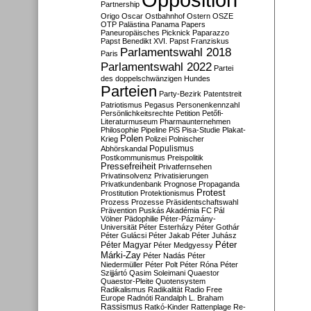
Partnership
Origo
Oscar
Ostbahnhof
Ostern
OSZE
OTP
Palästina
Panama Papers
Paneuropäisches Picknick
Paparazzo
Papst Benedikt XVI.
Papst Franziskus
Parlamentswahl 2018
Paris
Parlamentswahl 2022
Partei
des doppelschwänzigen Hundes
Parteien
Party-Bezirk
Patentstreit
Patriotismus
Pegasus
Personenkennzahl
Persönlichkeitsrechte
Petition
Petőfi-
Literaturmuseum
Pharmaunternehmen
Philosophie
Pipeline
PiS
Pisa-Studie
Plakat-
Polen
Krieg
Polizei
Polnischer
Populismus
Abhörskandal
Postkommunismus
Preispolitik
Pressefreiheit
Privatfernsehen
Privatinsolvenz
Privatisierungen
Privatkundenbank
Prognose
Propaganda
Protest
Prostitution
Protektionismus
Prozess
Prozesse
Präsidentschaftswahl
Prävention
Puskás Akadémia FC
Pál
Völner
Pädophilie
Péter-Pázmány-
Universität
Péter Esterházy
Péter Gothár
Péter Gulácsi
Péter Jakab
Péter Juhász
Péter
Péter Magyar
Péter Medgyessy
Márki-Zay
Péter Nadás
Péter
Niedermüller
Péter Polt
Péter Róna
Péter
Szijjártó
Qasim Soleimani
Quaestor
Quaestor-Pleite
Quotensystem
Radikalismus
Radikalität
Radio Free
Europe
Radnóti
Randalph L. Braham
Rassismus
Ratkó-Kinder
Rattenplage
Re-