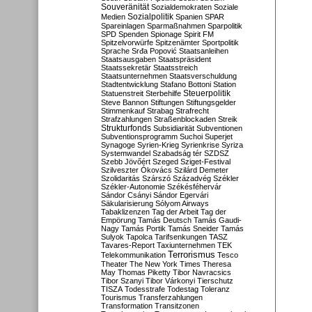
Souveränität
Sozialdemokraten
Soziale
Sozialpolitik
Medien
Spanien
SPAR
Spareinlagen
Sparmaßnahmen
Sparpolitik
SPD
Spenden
Spionage
Spirit FM
Spitzelvorwürfe
Spitzenämter
Sportpolitik
Sprache
Srđa Popović
Staatsanleihen
Staatsausgaben
Staatspräsident
Staatssekretär
Staatsstreich
Staatsunternehmen
Staatsverschuldung
Stadtentwicklung
Stafano Bottoni
Station
Steuerpolitik
Statuenstreit
Sterbehilfe
Steve Bannon
Stiftungen
Stiftungsgelder
Stimmenkauf
Strabag
Strafrecht
Strafzahlungen
Straßenblockaden
Streik
Strukturfonds
Subsidiarität
Subventionen
Subventionsprogramm
Suchoi Superjet
Synagoge
Syrien-Krieg
Syrienkrise
Syriza
Systemwandel
Szabadság tér
SZDSZ
Szebb Jövőért
Szeged
Sziget-Festival
Szilveszter Ókovács
Szilárd Demeter
Szolidaritás
Szárszó
Századvég
Székler
Székler-Autonomie
Székésféhervár
Sándor Csányi
Sándor Egervári
Säkularisierung
Sólyom Airways
Tabaklizenzen
Tag der Arbeit
Tag der
Empörung
Tamás Deutsch
Tamás Gaudi-
Nagy
Tamás Portik
Tamás Sneider
Tamás
Sulyok
Tapolca
Tarifsenkungen
TASZ
Tavares-Report
Taxiunternehmen
TEK
Terrorismus
Telekommunikation
Tesco
Theater
The New York Times
Theresa
May
Thomas Piketty
Tibor Navracsics
Tibor Szanyi
Tibor Várkonyi
Tierschutz
TISZA
Todesstrafe
Todestag
Toleranz
Tourismus
Transferzahlungen
Transformation
Transitzonen