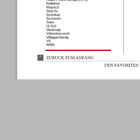
Reflektor
Reposzt
Stop.hu
Szombat
Szuverén
Telex
Új Szó
Vasárnap
Véleményvezér
Világgazdaság
VS
WMN
^
ZURÜ
CK 
ZUM 
ANFANG
DEN 
FAVORITEN 