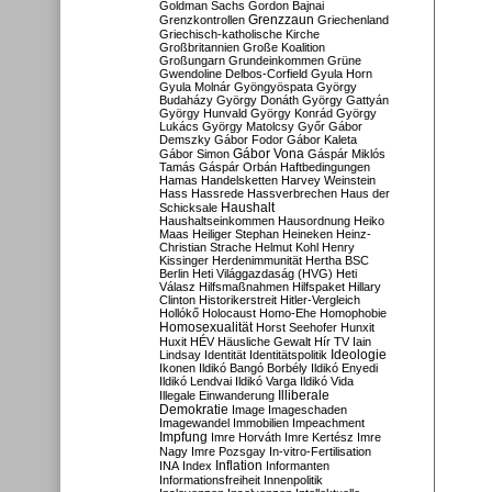
Goldman Sachs
Gordon Bajnai
Grenzzaun
Grenzkontrollen
Griechenland
Griechisch-katholische Kirche
Großbritannien
Große Koalition
Großungarn
Grundeinkommen
Grüne
Gwendoline Delbos-Corfield
Gyula Horn
Gyula Molnár
Gyöngyöspata
György
Budaházy
György Donáth
György Gattyán
György Hunvald
György Konrád
György
Lukács
György Matolcsy
Győr
Gábor
Demszky
Gábor Fodor
Gábor Kaleta
Gábor Vona
Gábor Simon
Gáspár Miklós
Tamás
Gáspár Orbán
Haftbedingungen
Hamas
Handelsketten
Harvey Weinstein
Hass
Hassrede
Hassverbrechen
Haus der
Haushalt
Schicksale
Haushaltseinkommen
Hausordnung
Heiko
Maas
Heiliger Stephan
Heineken
Heinz-
Christian Strache
Helmut Kohl
Henry
Kissinger
Herdenimmunität
Hertha BSC
Berlin
Heti Világgazdaság (HVG)
Heti
Válasz
Hilfsmaßnahmen
Hilfspaket
Hillary
Clinton
Historikerstreit
Hitler-Vergleich
Hollókő
Holocaust
Homo-Ehe
Homophobie
Homosexualität
Horst Seehofer
Hunxit
Huxit
HÉV
Häusliche Gewalt
Hír TV
Iain
Lindsay
Identität
Identitätspolitik
Ideologie
Ikonen
Ildikó Bangó Borbély
Ildikó Enyedi
Ildikó Lendvai
Ildikó Varga
Ildikó Vida
Illiberale
Illegale Einwanderung
Demokratie
Image
Imageschaden
Imagewandel
Immobilien
Impeachment
Impfung
Imre Horváth
Imre Kertész
Imre
Nagy
Imre Pozsgay
In-vitro-Fertilisation
Inflation
INA
Index
Informanten
Informationsfreiheit
Innenpolitik