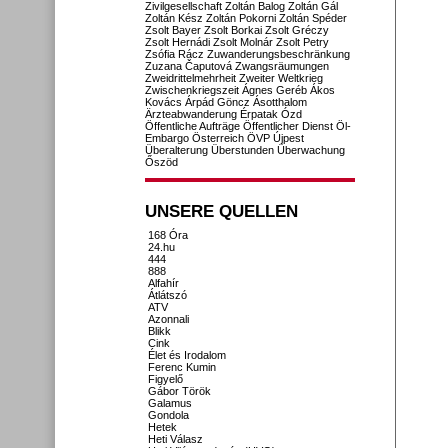
Zivilgesellschaft
Zoltán Balog
Zoltán Gál
Zoltán Kész
Zoltán Pokorni
Zoltán Spéder
Zsolt Bayer
Zsolt Borkai
Zsolt Gréczy
Zsolt Hernádi
Zsolt Molnár
Zsolt Petry
Zsófia Rácz
Zuwanderungsbeschränkung
Zuzana Čaputová
Zwangsräumungen
Zweidrittelmehrheit
Zweiter Weltkrieg
Zwischenkriegszeit
Ágnes Geréb
Ákos
Kovács
Árpád Göncz
Ásotthalom
Ärzteabwanderung
Érpatak
Ózd
Öffentliche Aufträge
Öffentlicher Dienst
Öl-
Embargo
Österreich
ÖVP
Újpest
Überalterung
Überstunden
Überwachung
Őszöd
UNSERE QUELLEN
168 Óra
24.hu
444
888
Alfahír
Átlátszó
ATV
Azonnali
Blikk
Cink
Élet és Irodalom
Ferenc Kumin
Figyelő
Gábor Török
Galamus
Gondola
Hetek
Heti Válasz