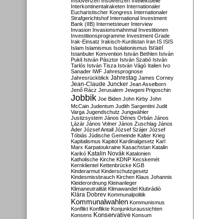
Inslovenzen
Insolvenzen
Intellektuelle
Interkontinentalraketen
Internationaler
Eucharistischer Kongress
Internationaler
Strafgerichtshof
International Investment
Bank (IIB)
Internetsteuer
Interview
Invasion
Invasionsmahnmal
Investitionen
Investitionsprogramme
Investment Grade
Irak-Einsatz
Irakisch-Kurdistan
Iran
IS
ISIS
Israel
Islam
Islamismus
Isolationismus
Istanbuler Konvention
István Bethlen
István
Pukli
István Pásztor
István Szabó
István
Tarlós
István Tisza
István Vágó
Italien
Ivo
Sanader
IWF
Jahresprognose
Jahrestag
Jahresrückblick
James Corney
Jean-Claude Juncker
Jean Asselborn
Jenő Rácz
Jerusalem
Jewgeni Prigoschin
Jobbik
Joe Biden
John Kirby
John
McCain
Judentum
Judith Sargentini
Judit
Varga
Jugendschutz
Jungwähler
Justizsystem
János Dénes Orbán
János
Lázár
János Volner
János Zuschlag
János
Áder
József Antall
József Szájer
József
Tóbiás
Jüdische Gemeinde
Kalter Krieg
Kapitalismus
Kapitol
Kardinalgesetz
Karl
Marx
Karpatoukraine
Kasachstan
Katalin
Katalin Novák
Karikó
Katalonien
Katholische Kirche
KDNP
Kecskemét
Kernklientel
Kettenbrücke
KGB
Kinderarmut
Kinderschutzgesetz
Kindesmissbrauch
Kirchen
Klaus Johannis
Kleiderordnung
Kleinanleger
Klimaneutralität
Klimawandel
Klubrádió
Klára Dobrev
Kommunalpolitik
Kommunalwahlen
Kommunismus
Konflikt
Konflikte
Konjunkturaussichten
Konservative
Konsens
Konsum