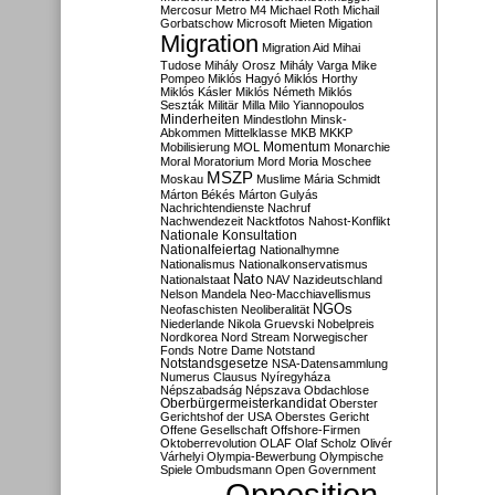
Mercosur
Metro M4
Michael Roth
Michail
Gorbatschow
Microsoft
Mieten
Migation
Migration
Migration Aid
Mihai
Tudose
Mihály Orosz
Mihály Varga
Mike
Pompeo
Miklós Hagyó
Miklós Horthy
Miklós Kásler
Miklós Németh
Miklós
Seszták
Militär
Milla
Milo Yiannopoulos
Minderheiten
Mindestlohn
Minsk-
Abkommen
Mittelklasse
MKB
MKKP
Momentum
Mobilisierung
MOL
Monarchie
Moral
Moratorium
Mord
Moria
Moschee
MSZP
Moskau
Muslime
Mária Schmidt
Márton Békés
Márton Gulyás
Nachrichtendienste
Nachruf
Nachwendezeit
Nacktfotos
Nahost-Konflikt
Nationale Konsultation
Nationalfeiertag
Nationalhymne
Nationalismus
Nationalkonservatismus
Nato
Nationalstaat
NAV
Nazideutschland
Nelson Mandela
Neo-Macchiavellismus
NGOs
Neofaschisten
Neoliberalität
Niederlande
Nikola Gruevski
Nobelpreis
Nordkorea
Nord Stream
Norwegischer
Fonds
Notre Dame
Notstand
Notstandsgesetze
NSA-Datensammlung
Numerus Clausus
Nyíregyháza
Népszabadság
Népszava
Obdachlose
Oberbürgermeisterkandidat
Oberster
Gerichtshof der USA
Oberstes Gericht
Offene Gesellschaft
Offshore-Firmen
Oktoberrevolution
OLAF
Olaf Scholz
Olivér
Várhelyi
Olympia-Bewerbung
Olympische
Spiele
Ombudsmann
Open Government
Opposition