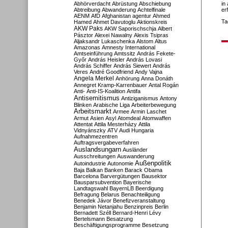
Abhörverdacht
Abrüstung
Abschiebung
in
Abtreibung
Abwanderung
Achtelfinale
er
AENM
AfD
Afghanistan
agentur
Ahmed
Ta
Hamed
Ahmet Davutoglu
Aktionskreis
AKW Paks
AKW Saporischschja
Albert
Pásztor
Alexei Nawalny
Alexis Tsipras
Aljaksandr Lukaschenka
Alstom
Altus
Amazonas
Amnesty International
Amtseinführung
Amtssitz
András Fekete-
Győr
András Heisler
András Lovasi
András Schiffer
András Siewert
András
Veres
André Goodfriend
Andy Vajna
Angela Merkel
Anhörung
Anna Donáth
Annegret Kramp-Karrenbauer
Antal Rogán
Anti-
Anti-IS-Koalition
Antifa
Antisemitismus
Antiziganismus
Antony
Blinken
Arabische Liga
Arbeiterbewegung
Arbeitsmarkt
Armee
Armin Laschet
Armut
Asien
Asyl
Atomdeal
Atomwaffen
Attentat
Attila Mesterházy
Attila
Vidnyánszky
ATV
Audi Hungaria
Aufnahmezentren
Auftragsvergabeverfahren
Auslandsungarn
Ausländer
Ausschreitungen
Auswanderung
Außenpolitik
Autoindustrie
Autonomie
Baja
Balkan
Banken
Barack Obama
Barcelona
Barvergütungen
Bausektor
Bausparsubvention
Bayerische
Landtagswahl
BayernLB
Beerdigung
Befragung
Belarus
Benachteiligung
Benedek Jávor
Benefizveranstaltung
Benjamin Netanjahu
Benzinpreis
Berlin
Bernadett Széll
Bernard-Henri Lévy
Bertelsmann
Besatzung
Beschäftigungsprogramme
Besetzung