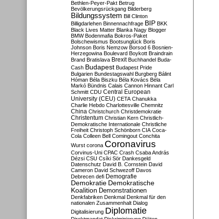
Bethlen-Peyer-Pakt
Betrug
Bevölkerungsrückgang
Bilderberg
Bildungssystem
Bill Clinton
BIP
Billigdarlehen
Binnennachfrage
BKK
Black Lives Matter
Blanka Nagy
Blogger
BMW
Bodenmafia
Bokros-Paket
Bolschewismus
Bootsunglück
Boris
Johnson
Boris Nemzow
Borsod 6
Bosnien-
Herzegowina
Boulevard
Boykott
Braindrain
Brexit
Brand
Bratislava
Buchhandel
Buda-
Budapest
Cash
Budapest Pride
Bulgarien
Bundestagswahl
Burgberg
Bálint
Hóman
Béla Biszku
Béla Kovács
Béla
Markó
Bündnis
Calais
Cannon Hinnant
Carl
Central European
Schmitt
CDU
University (CEU)
CETA
Chanukka
Charlie Hebdo
Charlottesville
Chemnitz
China
Christchurch
Christdemokratie
Christentum
Christian Kern
Christlich-
Demokratische Internationale
Christliche
Freiheit
Christoph Schönborn
CIA
Coca-
Cola
Colleen Bell
Comingout
Conchita
Coronavirus
Wurst
corona
Corvinus-Uni
CPAC
Crash
Csaba András
Dézsi
CSU
Csíki Sör
Dankesgeld
Datenschutz
David B. Cornstein
David
Cameron
David Schwezoff
Davos
Demografie
Debrecen
defi
Demokratie
Demokratische
Koalition
Demonstrationen
Denkfabriken
Denkmal
Denkmal für den
nationalen Zusammenhalt
Dialog
Diplomatie
Digitalisierung