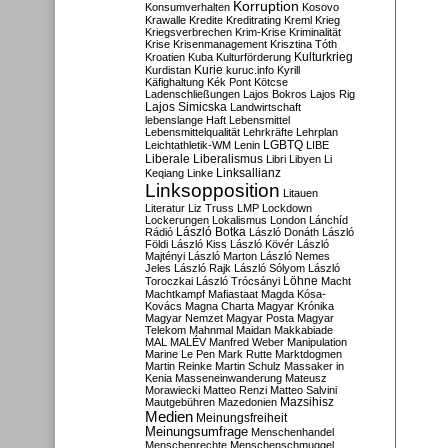
Korruption
Konsumverhalten
Kosovo
Krawalle
Kredite
Kreditrating
Kreml
Krieg
Kriegsverbrechen
Krim-Krise
Kriminalität
Krise
Krisenmanagement
Krisztina Tóth
Kulturkrieg
Kroatien
Kuba
Kulturförderung
Kurdistan
Kurie
kuruc.info
Kyrill
Käfighaltung
Kék Pont
Kötcse
Ladenschließungen
Lajos Bokros
Lajos Rig
Lajos Simicska
Landwirtschaft
lebenslange Haft
Lebensmittel
Lebensmittelqualität
Lehrkräfte
Lehrplan
LGBTQ
Leichtathletik-WM
Lenin
LIBE
Liberale
Liberalismus
Libri
Libyen
Li
Linksallianz
Keqiang
Linke
Linksopposition
Litauen
Literatur
Liz Truss
LMP
Lockdown
Lockerungen
Lokalismus
London
Lánchíd
Rádió
László Botka
László Donáth
László
Földi
László Kiss
László Kövér
László
Majtényi
László Marton
László Nemes
Jeles
László Rajk
László Sólyom
László
Löhne
Toroczkai
László Trócsányi
Macht
Machtkampf
Mafiastaat
Magda Kósa-
Kovács
Magna Charta
Magyar Krónika
Magyar Nemzet
Magyar Posta
Magyar
Telekom
Mahnmal
Maidan
Makkabiade
MAL
MALÉV
Manfred Weber
Manipulation
Marine Le Pen
Mark Rutte
Marktdogmen
Martin Reinke
Martin Schulz
Massaker in
Kenia
Masseneinwanderung
Mateusz
Morawiecki
Matteo Renzi
Matteo Salvini
Mautgebühren
Mazedonien
Mazsihisz
Medien
Meinungsfreiheit
Meinungsumfrage
Menschenhandel
Menschenrechte
Menschenschmuggel