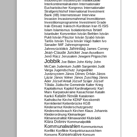
Inslovenzen
Insolvenzen
Intellektuelle
Interkontinentalraketen
Internationaler
Eucharistischer Kongress
Internationaler
Strafgerichtshof
International Investment
Bank (IIB)
Internetsteuer
Interview
Invasion
Invasionsmahnmal
Investitionen
Investitionsprogramme
Investment Grade
Irak-Einsatz
Irakisch-Kurdistan
Iran
IS
ISIS
Israel
Islam
Islamismus
Isolationismus
Istanbuler Konvention
István Bethlen
István
Pukli
István Pásztor
István Szabó
István
Tarlós
István Tisza
István Vágó
Italien
Ivo
Sanader
IWF
Jahresprognose
Jahrestag
Jahresrückblick
James Corney
Jean-Claude Juncker
Jean Asselborn
Jenő Rácz
Jerusalem
Jewgeni Prigoschin
Jobbik
Joe Biden
John Kirby
John
McCain
Judentum
Judith Sargentini
Judit
Varga
Jugendschutz
Jungwähler
Justizsystem
János Dénes Orbán
János
Lázár
János Volner
János Zuschlag
János
Áder
József Antall
József Szájer
József
Tóbiás
Jüdische Gemeinde
Kalter Krieg
Kapitalismus
Kapitol
Kardinalgesetz
Karl
Marx
Karpatoukraine
Kasachstan
Katalin
Katalin Novák
Karikó
Katalonien
Katholische Kirche
KDNP
Kecskemét
Kernklientel
Kettenbrücke
KGB
Kinderarmut
Kinderschutzgesetz
Kindesmissbrauch
Kirchen
Klaus Johannis
Kleiderordnung
Kleinanleger
Klimaneutralität
Klimawandel
Klubrádió
Klára Dobrev
Kommunalpolitik
Kommunalwahlen
Kommunismus
Konflikt
Konflikte
Konjunkturaussichten
Konservative
Konsens
Konsum