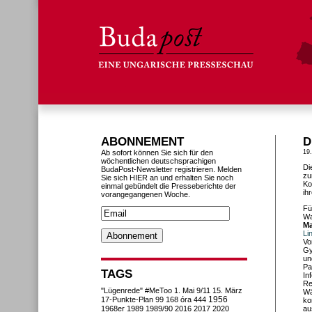
ABONNEMENT
D
Ab sofort können Sie sich für den
19.
wöchentlichen deutschsprachigen
Di
BudaPost-Newsletter registrieren. Melden
zu
Sie sich HIER an und erhalten Sie noch
Ko
einmal gebündelt die Presseberichte der
ih
vorangegangenen Woche.
Fü
Wa
Ma
Li
Vo
Gy
un
Pa
TAGS
In
Re
"Lügenrede"
#MeToo
1. Mai
9/11
15. März
Wä
1956
17-Punkte-Plan
99
168 óra
444
ko
1968er
1989
1989/90
2016
2017
2020
au