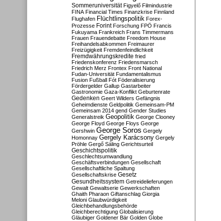
Sommeruniversität
Figyelő
Filmindustrie
FINA
Financial Times
Finanzkrise
Finnland
Flüchtlingspolitik
Flughafen
Forex-
Forint
Prozesse
Forschung
FPÖ
Francis
Fukuyama
Frankreich
Frans Timmermans
Frauen
Frauendebatte
Freedom House
Freihandelsabkommen
Freimaurer
Freizügigkeit
Fremdenfeindlichkeit
Fremdwährungskredite
fried
Friedenskonferenz
Friedensmarsch
Friedrich Merz
Frontex
Front National
Fudan-Universität
Fundamentalismus
Fusion
Fußball
Fót
Föderalisierung
Fördergelder
Gallup
Gastarbeiter
Gastronomie
Gaza-Konflikt
Geburtenrate
Gedenken
Geert Wilders
Gefängnis
Geheimdienste
Geldpolitik
Gemeinsam-PM
Gemeinsam 2014
gend
Gender Studies
Geopolitik
Generalstreik
George Clooney
George Floyd
George Floys
George
George Soros
Gershwin
Gergely
Gergely Karácsony
Homonnay
Gergely
Pröhle
Gergő Sáling
Gerichtsurteil
Geschichtspolitik
Geschlechtsumwandlung
Geschäftsverbindungen
Gesellschaft
Gesellschaftliche Spaltung
Gesetz
Gesellschaftskrise
Gesundheitssystem
Getreidelieferungen
Gewalt
Gewaltserie
Gewerkschaften
Ghaith Pharaon
Giftanschlag
Giorgia
Meloni
Glaubwürdigkeit
Gleichbehandlungsbehörde
Gleichberechtigung
Globalisierung
Gläubiger
Goldener Bär
Golden Globe