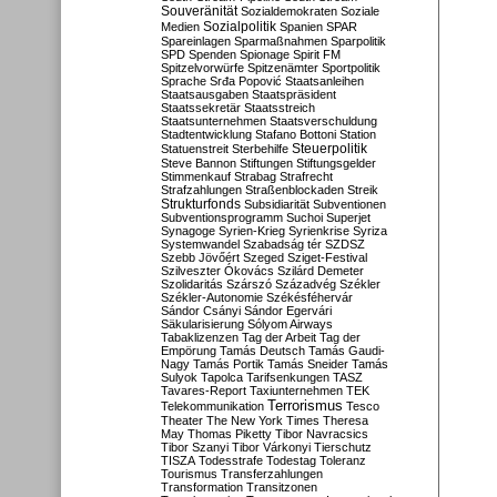
Souveränität
Sozialdemokraten
Soziale
Sozialpolitik
Medien
Spanien
SPAR
Spareinlagen
Sparmaßnahmen
Sparpolitik
SPD
Spenden
Spionage
Spirit FM
Spitzelvorwürfe
Spitzenämter
Sportpolitik
Sprache
Srđa Popović
Staatsanleihen
Staatsausgaben
Staatspräsident
Staatssekretär
Staatsstreich
Staatsunternehmen
Staatsverschuldung
Stadtentwicklung
Stafano Bottoni
Station
Steuerpolitik
Statuenstreit
Sterbehilfe
Steve Bannon
Stiftungen
Stiftungsgelder
Stimmenkauf
Strabag
Strafrecht
Strafzahlungen
Straßenblockaden
Streik
Strukturfonds
Subsidiarität
Subventionen
Subventionsprogramm
Suchoi Superjet
Synagoge
Syrien-Krieg
Syrienkrise
Syriza
Systemwandel
Szabadság tér
SZDSZ
Szebb Jövőért
Szeged
Sziget-Festival
Szilveszter Ókovács
Szilárd Demeter
Szolidaritás
Szárszó
Századvég
Székler
Székler-Autonomie
Székésféhervár
Sándor Csányi
Sándor Egervári
Säkularisierung
Sólyom Airways
Tabaklizenzen
Tag der Arbeit
Tag der
Empörung
Tamás Deutsch
Tamás Gaudi-
Nagy
Tamás Portik
Tamás Sneider
Tamás
Sulyok
Tapolca
Tarifsenkungen
TASZ
Tavares-Report
Taxiunternehmen
TEK
Terrorismus
Telekommunikation
Tesco
Theater
The New York Times
Theresa
May
Thomas Piketty
Tibor Navracsics
Tibor Szanyi
Tibor Várkonyi
Tierschutz
TISZA
Todesstrafe
Todestag
Toleranz
Tourismus
Transferzahlungen
Transformation
Transitzonen