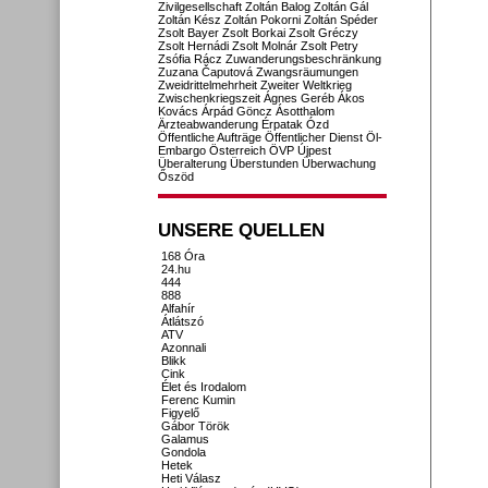
Zivilgesellschaft
Zoltán Balog
Zoltán Gál
Zoltán Kész
Zoltán Pokorni
Zoltán Spéder
Zsolt Bayer
Zsolt Borkai
Zsolt Gréczy
Zsolt Hernádi
Zsolt Molnár
Zsolt Petry
Zsófia Rácz
Zuwanderungsbeschränkung
Zuzana Čaputová
Zwangsräumungen
Zweidrittelmehrheit
Zweiter Weltkrieg
Zwischenkriegszeit
Ágnes Geréb
Ákos
Kovács
Árpád Göncz
Ásotthalom
Ärzteabwanderung
Érpatak
Ózd
Öffentliche Aufträge
Öffentlicher Dienst
Öl-
Embargo
Österreich
ÖVP
Újpest
Überalterung
Überstunden
Überwachung
Őszöd
UNSERE QUELLEN
168 Óra
24.hu
444
888
Alfahír
Átlátszó
ATV
Azonnali
Blikk
Cink
Élet és Irodalom
Ferenc Kumin
Figyelő
Gábor Török
Galamus
Gondola
Hetek
Heti Válasz