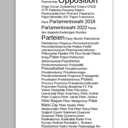
Partnership
Origo
Oscar
Ostbahnhof
Ostern
OSZE
OTP
Palästina
Panama Papers
Paneuropäisches Picknick
Paparazzo
Papst Benedikt XVI.
Papst Franziskus
Parlamentswahl 2018
Paris
Parlamentswahl 2022
Partei
des doppelschwänzigen Hundes
Parteien
Party-Bezirk
Patentstreit
Patriotismus
Pegasus
Personenkennzahl
Persönlichkeitsrechte
Petition
Petőfi-
Literaturmuseum
Pharmaunternehmen
Philosophie
Pipeline
PiS
Pisa-Studie
Plakat-
Polen
Krieg
Polizei
Polnischer
Populismus
Abhörskandal
Postkommunismus
Preispolitik
Pressefreiheit
Privatfernsehen
Privatinsolvenz
Privatisierungen
Privatkundenbank
Prognose
Propaganda
Protest
Prostitution
Protektionismus
Prozess
Prozesse
Präsidentschaftswahl
Prävention
Puskás Akadémia FC
Pál
Völner
Pädophilie
Péter-Pázmány-
Universität
Péter Esterházy
Péter Gothár
Péter Gulácsi
Péter Jakab
Péter Juhász
Péter
Péter Magyar
Péter Medgyessy
Márki-Zay
Péter Nadás
Péter
Niedermüller
Péter Polt
Péter Róna
Péter
Szijjártó
Qasim Soleimani
Quaestor
Quaestor-Pleite
Quotensystem
Radikalismus
Radikalität
Radio Free
Europe
Radnóti
Randalph L. Braham
Rassismus
Ratkó-Kinder
Rattenplage
Re-