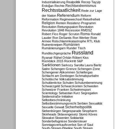
Industrialisierung
Realpolitik
Recep Tayyip
Rechtsextremismus
Erdoğan
Rechte
Rechtsstaatlichkeit
Rede zur Lage
Referendum
der Nation
Reform
Reformation
Regimewechsel
Reisefreiheit
Religion
Renten
Residenz-Programm
Resolution
Rettungspaket
Revolution
Revolution 1848
Rezession
RMDSZ
Roma
Robert Fico
Roger Scruton
Ronald
Lauder
Ron DeSantis
Ron Werber
Rote
Armee
Rotschlammkatastrophe
RTL Klub
Ruinenkneipen
Rumänien
Rumänienungarn
Runder Tisch
Russland
Rundtischgespräche
Ryanair
Ráhel Orbán
Róbert Kiss
Rückblick 2015
Rücktritt
S&P
Sanktionen
Sarkozy
Sarolta Laura Baritz
Satire
Schengen-Grenze
Schengen-Zone
Schengener Abkommen
Schiefergas
Schlacht am Donbogen
Schmalspurbahn
Schottische Volksabstimmung
Schuldenkrise
Schulen
Schulumbenennung
Schwarzgeld
Schwarzkonten
Schweden
Schweizer Franken
Schwimmsport
Scientology
Sebastian Kurz
Segregation
Seidenstraße-Initiative
Selbstbeschränkung
Selbstbestimmungsrecht
Serbien
Sexualität
Sicherheitspolitik
Sexuelle Gewalt
Siebenbürgen
Siegesparade
Sinopharm
Skinheads
Sklavengesetz
Slomó Köves
Slowakei
Slowenien
Solidarität
Sonderbefugnisse
Sondersteuer
Sonntagsverkaufsverbot
Son of Saul
South-Stream-Pipeline
South Stream