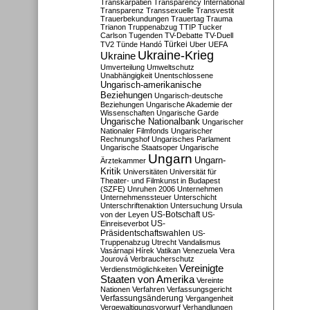
Transkarpatien
Transparency International
Transparenz
Transsexuelle
Transvestit
Trauerbekundungen
Trauertag
Trauma
Trianon
Truppenabzug
TTIP
Tucker
Carlson
Tugenden
TV-Debatte
TV-Duell
Türkei
TV2
Tünde Handó
Uber
UEFA
Ukraine-Krieg
Ukraine
Umverteilung
Umweltschutz
Unabhängigkeit
Unentschlossene
Ungarisch-amerikanische
Beziehungen
Ungarisch-deutsche
Beziehungen
Ungarische Akademie der
Wissenschaften
Ungarische Garde
Ungarische Nationalbank
Ungarischer
Nationaler Filmfonds
Ungarischer
Rechnungshof
Ungarisches Parlament
Ungarische Staatsoper
Ungarische
Ungarn
Ungarn-
Ärztekammer
Kritik
Universitäten
Universität für
Theater- und Filmkunst in Budapest
(SZFE)
Unruhen 2006
Unternehmen
Unternehmenssteuer
Unterschicht
Unterschriftenaktion
Untersuchung
Ursula
US-Botschaft
von der Leyen
US-
US-
Einreiseverbot
Präsidentschaftswahlen
US-
Truppenabzug
Utrecht
Vandalismus
Vasárnapi Hírek
Vatikan
Venezuela
Vera
Jourová
Verbraucherschutz
Vereinigte
Verdienstmöglichkeiten
Staaten von Amerika
Vereinte
Nationen
Verfahren
Verfassungsgericht
Verfassungsänderung
Vergangenheit
Vergewaltigungsvorwurf
Verhandlungen