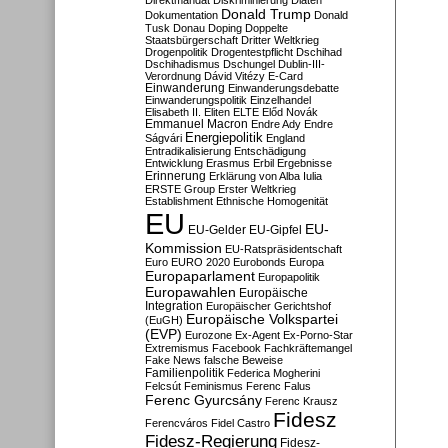
Direktmandat
Diskriminierung
Diäten
Donald Trump
Dokumentation
Donald
Tusk
Donau
Doping
Doppelte
Staatsbürgerschaft
Dritter Weltkrieg
Drogenpolitik
Drogentestpflicht
Dschihad
Dschihadismus
Dschungel
Dublin-III-
Verordnung
Dávid Vitézy
E-Card
Einwanderung
Einwanderungsdebatte
Einwanderungspolitik
Einzelhandel
Elisabeth II.
Eliten
ELTE
Előd Novák
Emmanuel Macron
Endre Ady
Endre
Energiepolitik
Ságvári
England
Entradikalisierung
Entschädigung
Entwicklung
Erasmus
Erbil
Ergebnisse
Erinnerung
Erklärung von Alba Iulia
ERSTE Group
Erster Weltkrieg
Establishment
Ethnische Homogenität
EU
EU-
EU-Gelder
EU-Gipfel
Kommission
EU-Ratspräsidentschaft
Euro
EURO 2020
Eurobonds
Europa
Europaparlament
Europapolitik
Europawahlen
Europäische
Integration
Europäischer Gerichtshof
Europäische Volkspartei
(EuGH)
(EVP)
Eurozone
Ex-Agent
Ex-Porno-Star
Extremismus
Facebook
Fachkräftemangel
Fake News
falsche Beweise
Familienpolitik
Federica Mogherini
Felcsút
Feminismus
Ferenc Falus
Ferenc Gyurcsány
Ferenc Krausz
Fidesz
Ferencváros
Fidel Castro
Fidesz-Regierung
Fidesz-