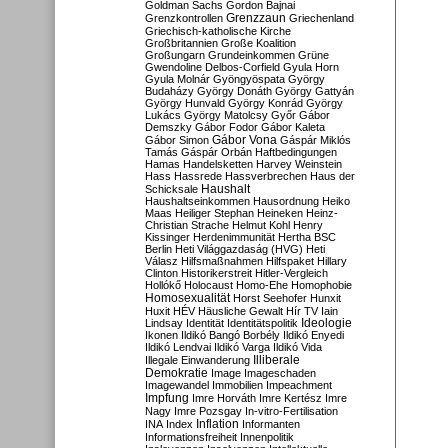
Goldman Sachs
Gordon Bajnai
Grenzzaun
Grenzkontrollen
Griechenland
Griechisch-katholische Kirche
Großbritannien
Große Koalition
Großungarn
Grundeinkommen
Grüne
Gwendoline Delbos-Corfield
Gyula Horn
Gyula Molnár
Gyöngyöspata
György
Budaházy
György Donáth
György Gattyán
György Hunvald
György Konrád
György
Lukács
György Matolcsy
Győr
Gábor
Demszky
Gábor Fodor
Gábor Kaleta
Gábor Vona
Gábor Simon
Gáspár Miklós
Tamás
Gáspár Orbán
Haftbedingungen
Hamas
Handelsketten
Harvey Weinstein
Hass
Hassrede
Hassverbrechen
Haus der
Haushalt
Schicksale
Haushaltseinkommen
Hausordnung
Heiko
Maas
Heiliger Stephan
Heineken
Heinz-
Christian Strache
Helmut Kohl
Henry
Kissinger
Herdenimmunität
Hertha BSC
Berlin
Heti Világgazdaság (HVG)
Heti
Válasz
Hilfsmaßnahmen
Hilfspaket
Hillary
Clinton
Historikerstreit
Hitler-Vergleich
Hollókő
Holocaust
Homo-Ehe
Homophobie
Homosexualität
Horst Seehofer
Hunxit
Huxit
HÉV
Häusliche Gewalt
Hír TV
Iain
Lindsay
Identität
Identitätspolitik
Ideologie
Ikonen
Ildikó Bangó Borbély
Ildikó Enyedi
Ildikó Lendvai
Ildikó Varga
Ildikó Vida
Illiberale
Illegale Einwanderung
Demokratie
Image
Imageschaden
Imagewandel
Immobilien
Impeachment
Impfung
Imre Horváth
Imre Kertész
Imre
Nagy
Imre Pozsgay
In-vitro-Fertilisation
Inflation
INA
Index
Informanten
Informationsfreiheit
Innenpolitik