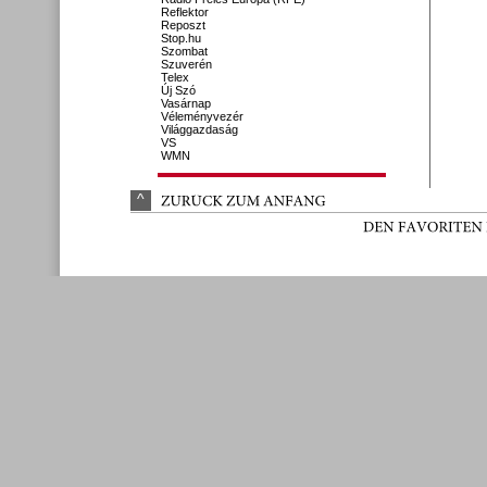
Reflektor
Reposzt
Stop.hu
Szombat
Szuverén
Telex
Új Szó
Vasárnap
Véleményvezér
Világgazdaság
VS
WMN
^
ZURÜ
CK 
ZUM 
ANFANG
DEN 
FAVORITEN 