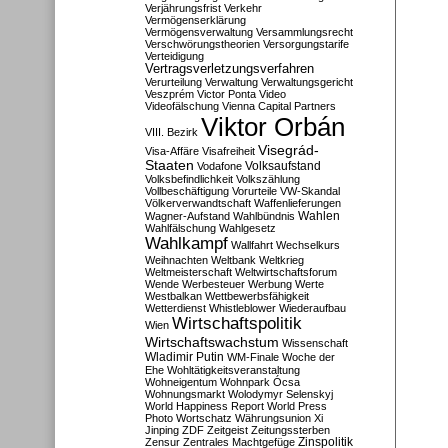
Verjährungsfrist
Verkehr
Vermögenserklärung
Vermögensverwaltung
Versammlungsrecht
Verschwörungstheorien
Versorgungstarife
Verteidigung
Vertragsverletzungsverfahren
Verurteilung
Verwaltung
Verwaltungsgericht
Veszprém
Victor Ponta
Video
Videofälschung
Vienna Capital Partners
Viktor Orbán
VIII. Bezirk
Visegrád-
Visa-Affäre
Visafreiheit
Staaten
Vodafone
Volksaufstand
Volksbefindlichkeit
Volkszählung
Vollbeschäftigung
Vorurteile
VW-Skandal
Völkerverwandtschaft
Waffenlieferungen
Wahlen
Wagner-Aufstand
Wahlbündnis
Wahlfälschung
Wahlgesetz
Wahlkampf
Wallfahrt
Wechselkurs
Weihnachten
Weltbank
Weltkrieg
Weltmeisterschaft
Weltwirtschaftsforum
Wende
Werbesteuer
Werbung
Werte
Westbalkan
Wettbewerbsfähigkeit
Wetterdienst
Whistleblower
Wiederaufbau
Wirtschaftspolitik
Wien
Wirtschaftswachstum
Wissenschaft
Wladimir Putin
WM-Finale
Woche der
Ehe
Wohltätigkeitsveranstaltung
Wohneigentum
Wohnpark Ócsa
Wohnungsmarkt
Wolodymyr Selenskyj
World Happiness Report
World Press
Photo
Wortschatz
Währungsunion
Xi
Jinping
ZDF
Zeitgeist
Zeitungssterben
Zensur
Zentrales Machtgefüge
Zinspolitik