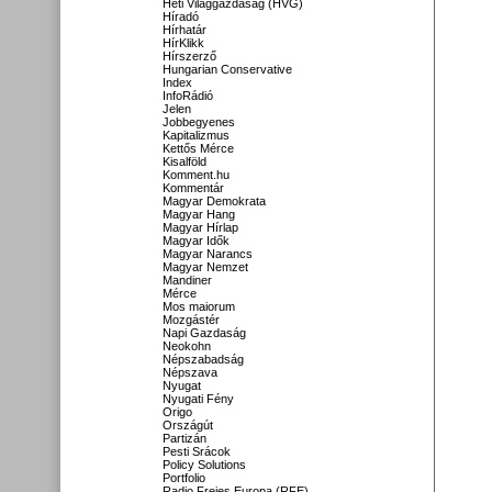
Heti Világgazdaság (HVG)
Híradó
Hírhatár
HírKlikk
Hírszerző
Hungarian Conservative
Index
InfoRádió
Jelen
Jobbegyenes
Kapitalizmus
Kettős Mérce
Kisalföld
Komment.hu
Kommentár
Magyar Demokrata
Magyar Hang
Magyar Hírlap
Magyar Idők
Magyar Narancs
Magyar Nemzet
Mandiner
Mérce
Mos maiorum
Mozgástér
Napi Gazdaság
Neokohn
Népszabadság
Népszava
Nyugat
Nyugati Fény
Origo
Országút
Partizán
Pesti Srácok
Policy Solutions
Portfolio
Radio Freies Europa (RFE)