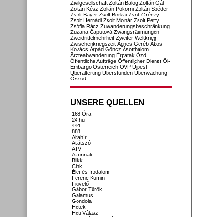
Zivilgesellschaft
Zoltán Balog
Zoltán Gál
Zoltán Kész
Zoltán Pokorni
Zoltán Spéder
Zsolt Bayer
Zsolt Borkai
Zsolt Gréczy
Zsolt Hernádi
Zsolt Molnár
Zsolt Petry
Zsófia Rácz
Zuwanderungsbeschränkung
Zuzana Čaputová
Zwangsräumungen
Zweidrittelmehrheit
Zweiter Weltkrieg
Zwischenkriegszeit
Ágnes Geréb
Ákos
Kovács
Árpád Göncz
Ásotthalom
Ärzteabwanderung
Érpatak
Ózd
Öffentliche Aufträge
Öffentlicher Dienst
Öl-
Embargo
Österreich
ÖVP
Újpest
Überalterung
Überstunden
Überwachung
Őszöd
UNSERE QUELLEN
168 Óra
24.hu
444
888
Alfahír
Átlátszó
ATV
Azonnali
Blikk
Cink
Élet és Irodalom
Ferenc Kumin
Figyelő
Gábor Török
Galamus
Gondola
Hetek
Heti Válasz