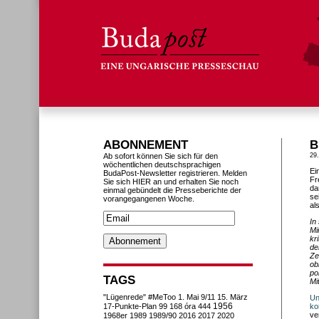
ABONNEMENT
B
Ab sofort können Sie sich für den
29
wöchentlichen deutschsprachigen
Ei
BudaPost-Newsletter registrieren. Melden
Fr
Sie sich HIER an und erhalten Sie noch
da
einmal gebündelt die Presseberichte der
se
vorangegangenen Woche.
al
In
Mi
kr
de
Ze
ob
po
TAGS
Mi
"Lügenrede"
#MeToo
1. Mai
9/11
15. März
Un
1956
17-Punkte-Plan
99
168 óra
444
ko
ve
1968er
1989
1989/90
2016
2017
2020