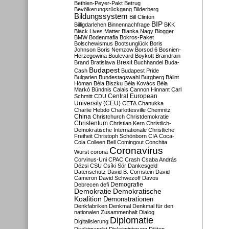
Bethlen-Peyer-Pakt
Betrug
Bevölkerungsrückgang
Bilderberg
Bildungssystem
Bill Clinton
BIP
Billigdarlehen
Binnennachfrage
BKK
Black Lives Matter
Blanka Nagy
Blogger
BMW
Bodenmafia
Bokros-Paket
Bolschewismus
Bootsunglück
Boris
Johnson
Boris Nemzow
Borsod 6
Bosnien-
Herzegowina
Boulevard
Boykott
Braindrain
Brexit
Brand
Bratislava
Buchhandel
Buda-
Budapest
Cash
Budapest Pride
Bulgarien
Bundestagswahl
Burgberg
Bálint
Hóman
Béla Biszku
Béla Kovács
Béla
Markó
Bündnis
Calais
Cannon Hinnant
Carl
Central European
Schmitt
CDU
University (CEU)
CETA
Chanukka
Charlie Hebdo
Charlottesville
Chemnitz
China
Christchurch
Christdemokratie
Christentum
Christian Kern
Christlich-
Demokratische Internationale
Christliche
Freiheit
Christoph Schönborn
CIA
Coca-
Cola
Colleen Bell
Comingout
Conchita
Coronavirus
Wurst
corona
Corvinus-Uni
CPAC
Crash
Csaba András
Dézsi
CSU
Csíki Sör
Dankesgeld
Datenschutz
David B. Cornstein
David
Cameron
David Schwezoff
Davos
Demografie
Debrecen
defi
Demokratie
Demokratische
Koalition
Demonstrationen
Denkfabriken
Denkmal
Denkmal für den
nationalen Zusammenhalt
Dialog
Diplomatie
Digitalisierung