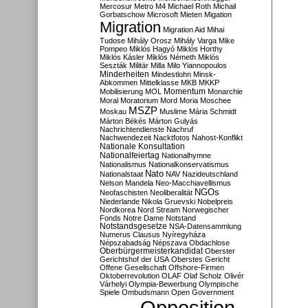
Mercosur
Metro M4
Michael Roth
Michail
Gorbatschow
Microsoft
Mieten
Migation
Migration
Migration Aid
Mihai
Tudose
Mihály Orosz
Mihály Varga
Mike
Pompeo
Miklós Hagyó
Miklós Horthy
Miklós Kásler
Miklós Németh
Miklós
Seszták
Militär
Milla
Milo Yiannopoulos
Minderheiten
Mindestlohn
Minsk-
Abkommen
Mittelklasse
MKB
MKKP
Momentum
Mobilisierung
MOL
Monarchie
Moral
Moratorium
Mord
Moria
Moschee
MSZP
Moskau
Muslime
Mária Schmidt
Márton Békés
Márton Gulyás
Nachrichtendienste
Nachruf
Nachwendezeit
Nacktfotos
Nahost-Konflikt
Nationale Konsultation
Nationalfeiertag
Nationalhymne
Nationalismus
Nationalkonservatismus
Nato
Nationalstaat
NAV
Nazideutschland
Nelson Mandela
Neo-Macchiavellismus
NGOs
Neofaschisten
Neoliberalität
Niederlande
Nikola Gruevski
Nobelpreis
Nordkorea
Nord Stream
Norwegischer
Fonds
Notre Dame
Notstand
Notstandsgesetze
NSA-Datensammlung
Numerus Clausus
Nyíregyháza
Népszabadság
Népszava
Obdachlose
Oberbürgermeisterkandidat
Oberster
Gerichtshof der USA
Oberstes Gericht
Offene Gesellschaft
Offshore-Firmen
Oktoberrevolution
OLAF
Olaf Scholz
Olivér
Várhelyi
Olympia-Bewerbung
Olympische
Spiele
Ombudsmann
Open Government
Opposition