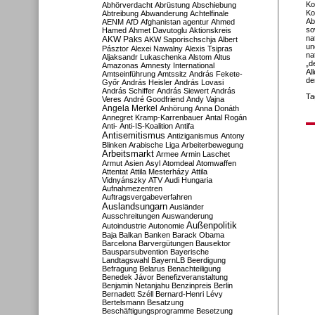
Ko
Abhörverdacht
Abrüstung
Abschiebung
Ko
Abtreibung
Abwanderung
Achtelfinale
Ab
AENM
AfD
Afghanistan
agentur
Ahmed
so
Hamed
Ahmet Davutoglu
Aktionskreis
na
AKW Paks
AKW Saporischschja
Albert
un
Pásztor
Alexei Nawalny
Alexis Tsipras
na
Aljaksandr Lukaschenka
Alstom
Altus
„d
Amazonas
Amnesty International
Al
Amtseinführung
Amtssitz
András Fekete-
de
Győr
András Heisler
András Lovasi
András Schiffer
András Siewert
András
Ta
Veres
André Goodfriend
Andy Vajna
Angela Merkel
Anhörung
Anna Donáth
Annegret Kramp-Karrenbauer
Antal Rogán
Anti-
Anti-IS-Koalition
Antifa
Antisemitismus
Antiziganismus
Antony
Blinken
Arabische Liga
Arbeiterbewegung
Arbeitsmarkt
Armee
Armin Laschet
Armut
Asien
Asyl
Atomdeal
Atomwaffen
Attentat
Attila Mesterházy
Attila
Vidnyánszky
ATV
Audi Hungaria
Aufnahmezentren
Auftragsvergabeverfahren
Auslandsungarn
Ausländer
Ausschreitungen
Auswanderung
Außenpolitik
Autoindustrie
Autonomie
Baja
Balkan
Banken
Barack Obama
Barcelona
Barvergütungen
Bausektor
Bausparsubvention
Bayerische
Landtagswahl
BayernLB
Beerdigung
Befragung
Belarus
Benachteiligung
Benedek Jávor
Benefizveranstaltung
Benjamin Netanjahu
Benzinpreis
Berlin
Bernadett Széll
Bernard-Henri Lévy
Bertelsmann
Besatzung
Beschäftigungsprogramme
Besetzung