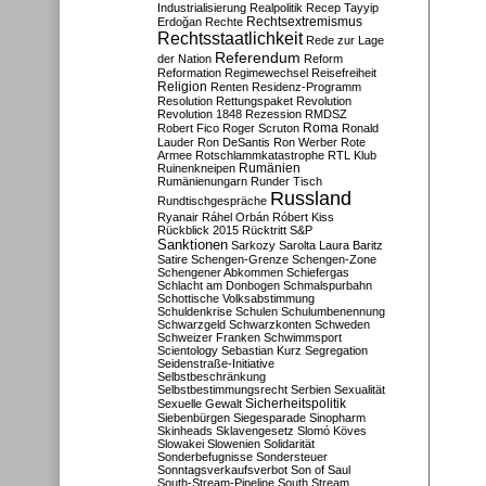
Industrialisierung
Realpolitik
Recep Tayyip
Rechtsextremismus
Erdoğan
Rechte
Rechtsstaatlichkeit
Rede zur Lage
Referendum
der Nation
Reform
Reformation
Regimewechsel
Reisefreiheit
Religion
Renten
Residenz-Programm
Resolution
Rettungspaket
Revolution
Revolution 1848
Rezession
RMDSZ
Roma
Robert Fico
Roger Scruton
Ronald
Lauder
Ron DeSantis
Ron Werber
Rote
Armee
Rotschlammkatastrophe
RTL Klub
Ruinenkneipen
Rumänien
Rumänienungarn
Runder Tisch
Russland
Rundtischgespräche
Ryanair
Ráhel Orbán
Róbert Kiss
Rückblick 2015
Rücktritt
S&P
Sanktionen
Sarkozy
Sarolta Laura Baritz
Satire
Schengen-Grenze
Schengen-Zone
Schengener Abkommen
Schiefergas
Schlacht am Donbogen
Schmalspurbahn
Schottische Volksabstimmung
Schuldenkrise
Schulen
Schulumbenennung
Schwarzgeld
Schwarzkonten
Schweden
Schweizer Franken
Schwimmsport
Scientology
Sebastian Kurz
Segregation
Seidenstraße-Initiative
Selbstbeschränkung
Selbstbestimmungsrecht
Serbien
Sexualität
Sicherheitspolitik
Sexuelle Gewalt
Siebenbürgen
Siegesparade
Sinopharm
Skinheads
Sklavengesetz
Slomó Köves
Slowakei
Slowenien
Solidarität
Sonderbefugnisse
Sondersteuer
Sonntagsverkaufsverbot
Son of Saul
South-Stream-Pipeline
South Stream