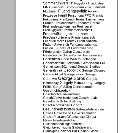
Sommeruniversität
Figyelő
Filmindustrie
FINA
Financial Times
Finanzkrise
Finnland
Flüchtlingspolitik
Flughafen
Forex-
Forint
Prozesse
Forschung
FPÖ
Francis
Fukuyama
Frankreich
Frans Timmermans
Frauen
Frauendebatte
Freedom House
Freihandelsabkommen
Freimaurer
Freizügigkeit
Fremdenfeindlichkeit
Fremdwährungskredite
fried
Friedenskonferenz
Friedensmarsch
Friedrich Merz
Frontex
Front National
Fudan-Universität
Fundamentalismus
Fusion
Fußball
Fót
Föderalisierung
Fördergelder
Gallup
Gastarbeiter
Gastronomie
Gaza-Konflikt
Geburtenrate
Gedenken
Geert Wilders
Gefängnis
Geheimdienste
Geldpolitik
Gemeinsam-PM
Gemeinsam 2014
gend
Gender Studies
Geopolitik
Generalstreik
George Clooney
George Floyd
George Floys
George
George Soros
Gershwin
Gergely
Gergely Karácsony
Homonnay
Gergely
Pröhle
Gergő Sáling
Gerichtsurteil
Geschichtspolitik
Geschlechtsumwandlung
Geschäftsverbindungen
Gesellschaft
Gesellschaftliche Spaltung
Gesetz
Gesellschaftskrise
Gesundheitssystem
Getreidelieferungen
Gewalt
Gewaltserie
Gewerkschaften
Ghaith Pharaon
Giftanschlag
Giorgia
Meloni
Glaubwürdigkeit
Gleichbehandlungsbehörde
Gleichberechtigung
Globalisierung
Gläubiger
Goldener Bär
Golden Globe