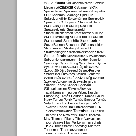
Souveränität
Sozialdemokraten
Soziale
Sozialpolitik
Medien
Spanien
SPAR
Spareinlagen
Sparmaßnahmen
Sparpolitik
SPD
Spenden
Spionage
Spirit FM
Spitzelvorwürfe
Spitzenämter
Sportpolitik
Sprache
Srđa Popović
Staatsanleihen
Staatsausgaben
Staatspräsident
Staatssekretär
Staatsstreich
Staatsunternehmen
Staatsverschuldung
Stadtentwicklung
Stafano Bottoni
Station
Steuerpolitik
Statuenstreit
Sterbehilfe
Steve Bannon
Stiftungen
Stiftungsgelder
Stimmenkauf
Strabag
Strafrecht
Strafzahlungen
Straßenblockaden
Streik
Strukturfonds
Subsidiarität
Subventionen
Subventionsprogramm
Suchoi Superjet
Synagoge
Syrien-Krieg
Syrienkrise
Syriza
Systemwandel
Szabadság tér
SZDSZ
Szebb Jövőért
Szeged
Sziget-Festival
Szilveszter Ókovács
Szilárd Demeter
Szolidaritás
Szárszó
Századvég
Székler
Székler-Autonomie
Székésféhervár
Sándor Csányi
Sándor Egervári
Säkularisierung
Sólyom Airways
Tabaklizenzen
Tag der Arbeit
Tag der
Empörung
Tamás Deutsch
Tamás Gaudi-
Nagy
Tamás Portik
Tamás Sneider
Tamás
Sulyok
Tapolca
Tarifsenkungen
TASZ
Tavares-Report
Taxiunternehmen
TEK
Terrorismus
Telekommunikation
Tesco
Theater
The New York Times
Theresa
May
Thomas Piketty
Tibor Navracsics
Tibor Szanyi
Tibor Várkonyi
Tierschutz
TISZA
Todesstrafe
Todestag
Toleranz
Tourismus
Transferzahlungen
Transformation
Transitzonen