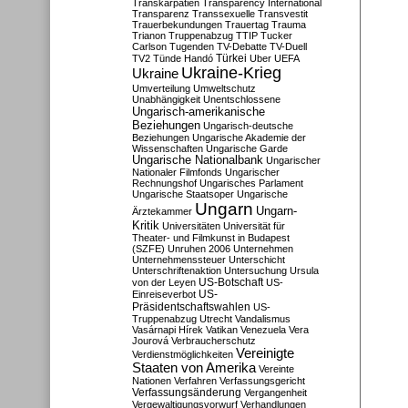
Transkarpatien
Transparency International
Transparenz
Transsexuelle
Transvestit
Trauerbekundungen
Trauertag
Trauma
Trianon
Truppenabzug
TTIP
Tucker
Carlson
Tugenden
TV-Debatte
TV-Duell
Türkei
TV2
Tünde Handó
Uber
UEFA
Ukraine-Krieg
Ukraine
Umverteilung
Umweltschutz
Unabhängigkeit
Unentschlossene
Ungarisch-amerikanische
Beziehungen
Ungarisch-deutsche
Beziehungen
Ungarische Akademie der
Wissenschaften
Ungarische Garde
Ungarische Nationalbank
Ungarischer
Nationaler Filmfonds
Ungarischer
Rechnungshof
Ungarisches Parlament
Ungarische Staatsoper
Ungarische
Ungarn
Ungarn-
Ärztekammer
Kritik
Universitäten
Universität für
Theater- und Filmkunst in Budapest
(SZFE)
Unruhen 2006
Unternehmen
Unternehmenssteuer
Unterschicht
Unterschriftenaktion
Untersuchung
Ursula
US-Botschaft
von der Leyen
US-
US-
Einreiseverbot
Präsidentschaftswahlen
US-
Truppenabzug
Utrecht
Vandalismus
Vasárnapi Hírek
Vatikan
Venezuela
Vera
Jourová
Verbraucherschutz
Vereinigte
Verdienstmöglichkeiten
Staaten von Amerika
Vereinte
Nationen
Verfahren
Verfassungsgericht
Verfassungsänderung
Vergangenheit
Vergewaltigungsvorwurf
Verhandlungen