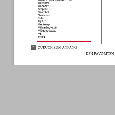
Reflektor
Reposzt
Stop.hu
Szombat
Szuverén
Telex
Új Szó
Vasárnap
Véleményvezér
Világgazdaság
VS
WMN
^
ZURÜ
CK 
ZUM 
ANFANG
DEN 
FAVORITEN 