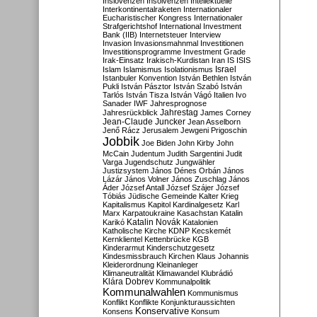
Inslovenzen
Insolvenzen
Intellektuelle
Interkontinentalraketen
Internationaler
Eucharistischer Kongress
Internationaler
Strafgerichtshof
International Investment
Bank (IIB)
Internetsteuer
Interview
Invasion
Invasionsmahnmal
Investitionen
Investitionsprogramme
Investment Grade
Irak-Einsatz
Irakisch-Kurdistan
Iran
IS
ISIS
Israel
Islam
Islamismus
Isolationismus
Istanbuler Konvention
István Bethlen
István
Pukli
István Pásztor
István Szabó
István
Tarlós
István Tisza
István Vágó
Italien
Ivo
Sanader
IWF
Jahresprognose
Jahrestag
Jahresrückblick
James Corney
Jean-Claude Juncker
Jean Asselborn
Jenő Rácz
Jerusalem
Jewgeni Prigoschin
Jobbik
Joe Biden
John Kirby
John
McCain
Judentum
Judith Sargentini
Judit
Varga
Jugendschutz
Jungwähler
Justizsystem
János Dénes Orbán
János
Lázár
János Volner
János Zuschlag
János
Áder
József Antall
József Szájer
József
Tóbiás
Jüdische Gemeinde
Kalter Krieg
Kapitalismus
Kapitol
Kardinalgesetz
Karl
Marx
Karpatoukraine
Kasachstan
Katalin
Katalin Novák
Karikó
Katalonien
Katholische Kirche
KDNP
Kecskemét
Kernklientel
Kettenbrücke
KGB
Kinderarmut
Kinderschutzgesetz
Kindesmissbrauch
Kirchen
Klaus Johannis
Kleiderordnung
Kleinanleger
Klimaneutralität
Klimawandel
Klubrádió
Klára Dobrev
Kommunalpolitik
Kommunalwahlen
Kommunismus
Konflikt
Konflikte
Konjunkturaussichten
Konservative
Konsens
Konsum