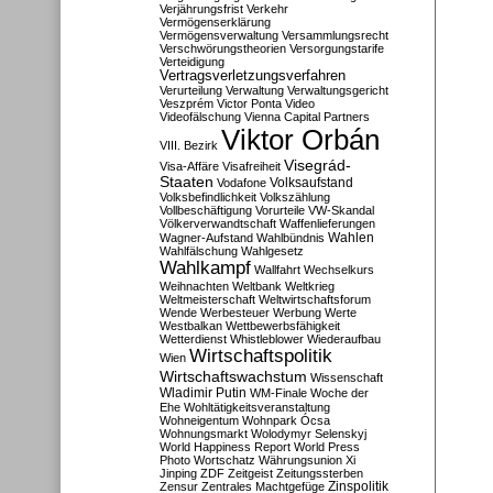
Verjährungsfrist
Verkehr
Vermögenserklärung
Vermögensverwaltung
Versammlungsrecht
Verschwörungstheorien
Versorgungstarife
Verteidigung
Vertragsverletzungsverfahren
Verurteilung
Verwaltung
Verwaltungsgericht
Veszprém
Victor Ponta
Video
Videofälschung
Vienna Capital Partners
Viktor Orbán
VIII. Bezirk
Visegrád-
Visa-Affäre
Visafreiheit
Staaten
Vodafone
Volksaufstand
Volksbefindlichkeit
Volkszählung
Vollbeschäftigung
Vorurteile
VW-Skandal
Völkerverwandtschaft
Waffenlieferungen
Wahlen
Wagner-Aufstand
Wahlbündnis
Wahlfälschung
Wahlgesetz
Wahlkampf
Wallfahrt
Wechselkurs
Weihnachten
Weltbank
Weltkrieg
Weltmeisterschaft
Weltwirtschaftsforum
Wende
Werbesteuer
Werbung
Werte
Westbalkan
Wettbewerbsfähigkeit
Wetterdienst
Whistleblower
Wiederaufbau
Wirtschaftspolitik
Wien
Wirtschaftswachstum
Wissenschaft
Wladimir Putin
WM-Finale
Woche der
Ehe
Wohltätigkeitsveranstaltung
Wohneigentum
Wohnpark Ócsa
Wohnungsmarkt
Wolodymyr Selenskyj
World Happiness Report
World Press
Photo
Wortschatz
Währungsunion
Xi
Jinping
ZDF
Zeitgeist
Zeitungssterben
Zensur
Zentrales Machtgefüge
Zinspolitik