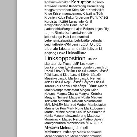
Korruption
Konsumverhalten
Kosovo
Krawalle
Kredite
Kreditrating
Kreml
Krieg
Kriegsverbrechen
Krim-Krise
Kriminalität
Krise
Krisenmanagement
Krisztina Tóth
Kulturkrieg
Kroatien
Kuba
Kulturförderung
Kurdistan
Kurie
kuruc.info
Kyrill
Käfighaltung
Kék Pont
Kötcse
Ladenschließungen
Lajos Bokros
Lajos Rig
Lajos Simicska
Landwirtschaft
lebenslange Haft
Lebensmittel
Lebensmittelqualität
Lehrkräfte
Lehrplan
LGBTQ
Leichtathletik-WM
Lenin
LIBE
Liberale
Liberalismus
Libri
Libyen
Li
Linksallianz
Keqiang
Linke
Linksopposition
Litauen
Literatur
Liz Truss
LMP
Lockdown
Lockerungen
Lokalismus
London
Lánchíd
Rádió
László Botka
László Donáth
László
Földi
László Kiss
László Kövér
László
Majtényi
László Marton
László Nemes
Jeles
László Rajk
László Sólyom
László
Löhne
Toroczkai
László Trócsányi
Macht
Machtkampf
Mafiastaat
Magda Kósa-
Kovács
Magna Charta
Magyar Krónika
Magyar Nemzet
Magyar Posta
Magyar
Telekom
Mahnmal
Maidan
Makkabiade
MAL
MALÉV
Manfred Weber
Manipulation
Marine Le Pen
Mark Rutte
Marktdogmen
Martin Reinke
Martin Schulz
Massaker in
Kenia
Masseneinwanderung
Mateusz
Morawiecki
Matteo Renzi
Matteo Salvini
Mautgebühren
Mazedonien
Mazsihisz
Medien
Meinungsfreiheit
Meinungsumfrage
Menschenhandel
Menschenrechte
Menschenschmuggel