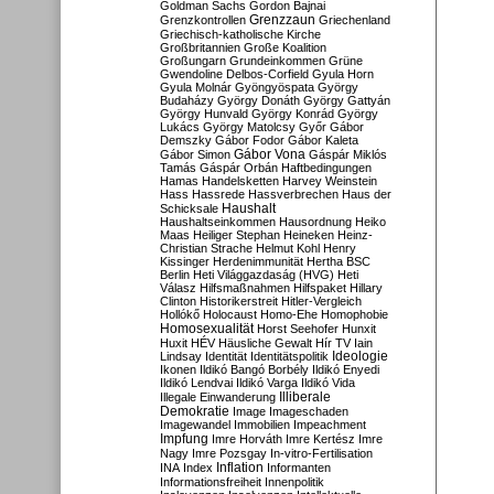
Goldman Sachs
Gordon Bajnai
Grenzzaun
Grenzkontrollen
Griechenland
Griechisch-katholische Kirche
Großbritannien
Große Koalition
Großungarn
Grundeinkommen
Grüne
Gwendoline Delbos-Corfield
Gyula Horn
Gyula Molnár
Gyöngyöspata
György
Budaházy
György Donáth
György Gattyán
György Hunvald
György Konrád
György
Lukács
György Matolcsy
Győr
Gábor
Demszky
Gábor Fodor
Gábor Kaleta
Gábor Vona
Gábor Simon
Gáspár Miklós
Tamás
Gáspár Orbán
Haftbedingungen
Hamas
Handelsketten
Harvey Weinstein
Hass
Hassrede
Hassverbrechen
Haus der
Haushalt
Schicksale
Haushaltseinkommen
Hausordnung
Heiko
Maas
Heiliger Stephan
Heineken
Heinz-
Christian Strache
Helmut Kohl
Henry
Kissinger
Herdenimmunität
Hertha BSC
Berlin
Heti Világgazdaság (HVG)
Heti
Válasz
Hilfsmaßnahmen
Hilfspaket
Hillary
Clinton
Historikerstreit
Hitler-Vergleich
Hollókő
Holocaust
Homo-Ehe
Homophobie
Homosexualität
Horst Seehofer
Hunxit
Huxit
HÉV
Häusliche Gewalt
Hír TV
Iain
Lindsay
Identität
Identitätspolitik
Ideologie
Ikonen
Ildikó Bangó Borbély
Ildikó Enyedi
Ildikó Lendvai
Ildikó Varga
Ildikó Vida
Illiberale
Illegale Einwanderung
Demokratie
Image
Imageschaden
Imagewandel
Immobilien
Impeachment
Impfung
Imre Horváth
Imre Kertész
Imre
Nagy
Imre Pozsgay
In-vitro-Fertilisation
Inflation
INA
Index
Informanten
Informationsfreiheit
Innenpolitik