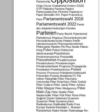
Partnership
Origo
Oscar
Ostbahnhof
Ostern
OSZE
OTP
Palästina
Panama Papers
Paneuropäisches Picknick
Paparazzo
Papst Benedikt XVI.
Papst Franziskus
Parlamentswahl 2018
Paris
Parlamentswahl 2022
Partei
des doppelschwänzigen Hundes
Parteien
Party-Bezirk
Patentstreit
Patriotismus
Pegasus
Personenkennzahl
Persönlichkeitsrechte
Petition
Petőfi-
Literaturmuseum
Pharmaunternehmen
Philosophie
Pipeline
PiS
Pisa-Studie
Plakat-
Polen
Krieg
Polizei
Polnischer
Populismus
Abhörskandal
Postkommunismus
Preispolitik
Pressefreiheit
Privatfernsehen
Privatinsolvenz
Privatisierungen
Privatkundenbank
Prognose
Propaganda
Protest
Prostitution
Protektionismus
Prozess
Prozesse
Präsidentschaftswahl
Prävention
Puskás Akadémia FC
Pál
Völner
Pädophilie
Péter-Pázmány-
Universität
Péter Esterházy
Péter Gothár
Péter Gulácsi
Péter Jakab
Péter Juhász
Péter
Péter Magyar
Péter Medgyessy
Márki-Zay
Péter Nadás
Péter
Niedermüller
Péter Polt
Péter Róna
Péter
Szijjártó
Qasim Soleimani
Quaestor
Quaestor-Pleite
Quotensystem
Radikalismus
Radikalität
Radio Free
Europe
Radnóti
Randalph L. Braham
Rassismus
Ratkó-Kinder
Rattenplage
Re-