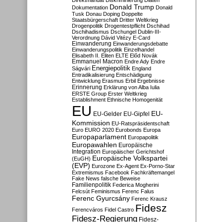
Direktmandat
Diskriminierung
Diäten
Donald Trump
Dokumentation
Donald
Tusk
Donau
Doping
Doppelte
Staatsbürgerschaft
Dritter Weltkrieg
Drogenpolitik
Drogentestpflicht
Dschihad
Dschihadismus
Dschungel
Dublin-III-
Verordnung
Dávid Vitézy
E-Card
Einwanderung
Einwanderungsdebatte
Einwanderungspolitik
Einzelhandel
Elisabeth II.
Eliten
ELTE
Előd Novák
Emmanuel Macron
Endre Ady
Endre
Energiepolitik
Ságvári
England
Entradikalisierung
Entschädigung
Entwicklung
Erasmus
Erbil
Ergebnisse
Erinnerung
Erklärung von Alba Iulia
ERSTE Group
Erster Weltkrieg
Establishment
Ethnische Homogenität
EU
EU-
EU-Gelder
EU-Gipfel
Kommission
EU-Ratspräsidentschaft
Euro
EURO 2020
Eurobonds
Europa
Europaparlament
Europapolitik
Europawahlen
Europäische
Integration
Europäischer Gerichtshof
Europäische Volkspartei
(EuGH)
(EVP)
Eurozone
Ex-Agent
Ex-Porno-Star
Extremismus
Facebook
Fachkräftemangel
Fake News
falsche Beweise
Familienpolitik
Federica Mogherini
Felcsút
Feminismus
Ferenc Falus
Ferenc Gyurcsány
Ferenc Krausz
Fidesz
Ferencváros
Fidel Castro
Fidesz-Regierung
Fidesz-