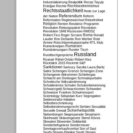
Industrialisierung
Realpolitik
Recep Tayyip
Rechtsextremismus
Erdoğan
Rechte
Rechtsstaatlichkeit
Rede zur Lage
Referendum
der Nation
Reform
Reformation
Regimewechsel
Reisefreiheit
Religion
Renten
Residenz-Programm
Resolution
Rettungspaket
Revolution
Revolution 1848
Rezession
RMDSZ
Roma
Robert Fico
Roger Scruton
Ronald
Lauder
Ron DeSantis
Ron Werber
Rote
Armee
Rotschlammkatastrophe
RTL Klub
Ruinenkneipen
Rumänien
Rumänienungarn
Runder Tisch
Russland
Rundtischgespräche
Ryanair
Ráhel Orbán
Róbert Kiss
Rückblick 2015
Rücktritt
S&P
Sanktionen
Sarkozy
Sarolta Laura Baritz
Satire
Schengen-Grenze
Schengen-Zone
Schengener Abkommen
Schiefergas
Schlacht am Donbogen
Schmalspurbahn
Schottische Volksabstimmung
Schuldenkrise
Schulen
Schulumbenennung
Schwarzgeld
Schwarzkonten
Schweden
Schweizer Franken
Schwimmsport
Scientology
Sebastian Kurz
Segregation
Seidenstraße-Initiative
Selbstbeschränkung
Selbstbestimmungsrecht
Serbien
Sexualität
Sicherheitspolitik
Sexuelle Gewalt
Siebenbürgen
Siegesparade
Sinopharm
Skinheads
Sklavengesetz
Slomó Köves
Slowakei
Slowenien
Solidarität
Sonderbefugnisse
Sondersteuer
Sonntagsverkaufsverbot
Son of Saul
South-Stream-Pipeline
South Stream