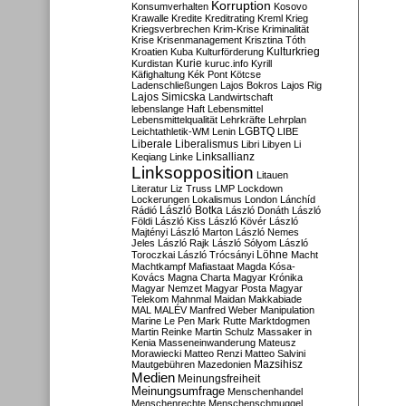
Korruption
Konsumverhalten
Kosovo
Krawalle
Kredite
Kreditrating
Kreml
Krieg
Kriegsverbrechen
Krim-Krise
Kriminalität
Krise
Krisenmanagement
Krisztina Tóth
Kulturkrieg
Kroatien
Kuba
Kulturförderung
Kurdistan
Kurie
kuruc.info
Kyrill
Käfighaltung
Kék Pont
Kötcse
Ladenschließungen
Lajos Bokros
Lajos Rig
Lajos Simicska
Landwirtschaft
lebenslange Haft
Lebensmittel
Lebensmittelqualität
Lehrkräfte
Lehrplan
LGBTQ
Leichtathletik-WM
Lenin
LIBE
Liberale
Liberalismus
Libri
Libyen
Li
Linksallianz
Keqiang
Linke
Linksopposition
Litauen
Literatur
Liz Truss
LMP
Lockdown
Lockerungen
Lokalismus
London
Lánchíd
Rádió
László Botka
László Donáth
László
Földi
László Kiss
László Kövér
László
Majtényi
László Marton
László Nemes
Jeles
László Rajk
László Sólyom
László
Löhne
Toroczkai
László Trócsányi
Macht
Machtkampf
Mafiastaat
Magda Kósa-
Kovács
Magna Charta
Magyar Krónika
Magyar Nemzet
Magyar Posta
Magyar
Telekom
Mahnmal
Maidan
Makkabiade
MAL
MALÉV
Manfred Weber
Manipulation
Marine Le Pen
Mark Rutte
Marktdogmen
Martin Reinke
Martin Schulz
Massaker in
Kenia
Masseneinwanderung
Mateusz
Morawiecki
Matteo Renzi
Matteo Salvini
Mautgebühren
Mazedonien
Mazsihisz
Medien
Meinungsfreiheit
Meinungsumfrage
Menschenhandel
Menschenrechte
Menschenschmuggel