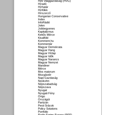
Heti Világgazdaság (HVG)
Híradó
Hírhatár
HírKlikk
Hírszerző
Hungarian Conservative
Index
InfoRádió
Jelen
Jobbegyenes
Kapitalizmus
Kettős Mérce
Kisalföld
Komment.hu
Kommentár
Magyar Demokrata
Magyar Hang
Magyar Hírlap
Magyar Idők
Magyar Narancs
Magyar Nemzet
Mandiner
Mérce
Mos maiorum
Mozgástér
Napi Gazdaság
Neokohn
Népszabadság
Népszava
Nyugat
Nyugati Fény
Origo
Országút
Partizán
Pesti Srácok
Policy Solutions
Portfolio
Radio Freies Europa (RFE)