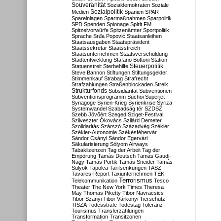
Souveränität
Sozialdemokraten
Soziale
Sozialpolitik
Medien
Spanien
SPAR
Spareinlagen
Sparmaßnahmen
Sparpolitik
SPD
Spenden
Spionage
Spirit FM
Spitzelvorwürfe
Spitzenämter
Sportpolitik
Sprache
Srđa Popović
Staatsanleihen
Staatsausgaben
Staatspräsident
Staatssekretär
Staatsstreich
Staatsunternehmen
Staatsverschuldung
Stadtentwicklung
Stafano Bottoni
Station
Steuerpolitik
Statuenstreit
Sterbehilfe
Steve Bannon
Stiftungen
Stiftungsgelder
Stimmenkauf
Strabag
Strafrecht
Strafzahlungen
Straßenblockaden
Streik
Strukturfonds
Subsidiarität
Subventionen
Subventionsprogramm
Suchoi Superjet
Synagoge
Syrien-Krieg
Syrienkrise
Syriza
Systemwandel
Szabadság tér
SZDSZ
Szebb Jövőért
Szeged
Sziget-Festival
Szilveszter Ókovács
Szilárd Demeter
Szolidaritás
Szárszó
Századvég
Székler
Székler-Autonomie
Székésféhervár
Sándor Csányi
Sándor Egervári
Säkularisierung
Sólyom Airways
Tabaklizenzen
Tag der Arbeit
Tag der
Empörung
Tamás Deutsch
Tamás Gaudi-
Nagy
Tamás Portik
Tamás Sneider
Tamás
Sulyok
Tapolca
Tarifsenkungen
TASZ
Tavares-Report
Taxiunternehmen
TEK
Terrorismus
Telekommunikation
Tesco
Theater
The New York Times
Theresa
May
Thomas Piketty
Tibor Navracsics
Tibor Szanyi
Tibor Várkonyi
Tierschutz
TISZA
Todesstrafe
Todestag
Toleranz
Tourismus
Transferzahlungen
Transformation
Transitzonen