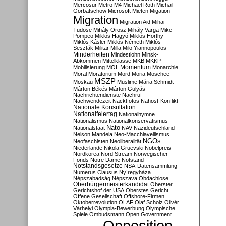
Mercosur
Metro M4
Michael Roth
Michail
Gorbatschow
Microsoft
Mieten
Migation
Migration
Migration Aid
Mihai
Tudose
Mihály Orosz
Mihály Varga
Mike
Pompeo
Miklós Hagyó
Miklós Horthy
Miklós Kásler
Miklós Németh
Miklós
Seszták
Militär
Milla
Milo Yiannopoulos
Minderheiten
Mindestlohn
Minsk-
Abkommen
Mittelklasse
MKB
MKKP
Momentum
Mobilisierung
MOL
Monarchie
Moral
Moratorium
Mord
Moria
Moschee
MSZP
Moskau
Muslime
Mária Schmidt
Márton Békés
Márton Gulyás
Nachrichtendienste
Nachruf
Nachwendezeit
Nacktfotos
Nahost-Konflikt
Nationale Konsultation
Nationalfeiertag
Nationalhymne
Nationalismus
Nationalkonservatismus
Nato
Nationalstaat
NAV
Nazideutschland
Nelson Mandela
Neo-Macchiavellismus
NGOs
Neofaschisten
Neoliberalität
Niederlande
Nikola Gruevski
Nobelpreis
Nordkorea
Nord Stream
Norwegischer
Fonds
Notre Dame
Notstand
Notstandsgesetze
NSA-Datensammlung
Numerus Clausus
Nyíregyháza
Népszabadság
Népszava
Obdachlose
Oberbürgermeisterkandidat
Oberster
Gerichtshof der USA
Oberstes Gericht
Offene Gesellschaft
Offshore-Firmen
Oktoberrevolution
OLAF
Olaf Scholz
Olivér
Várhelyi
Olympia-Bewerbung
Olympische
Spiele
Ombudsmann
Open Government
Opposition