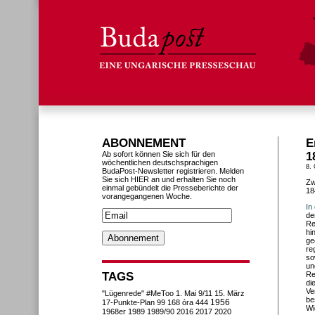
ABONNEMENT
E
Ab sofort können Sie sich für den
1
wöchentlichen deutschsprachigen
8. 
BudaPost-Newsletter registrieren. Melden
Sie sich HIER an und erhalten Sie noch
Zw
einmal gebündelt die Presseberichte der
18
vorangegangenen Woche.
In
de
Re
hi
ge
re
so
un
TAGS
Re
di
Ve
"Lügenrede"
#MeToo
1. Mai
9/11
15. März
be
1956
17-Punkte-Plan
99
168 óra
444
Wi
1968er
1989
1989/90
2016
2017
2020