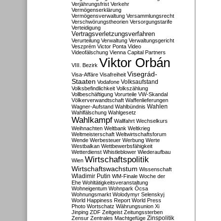
Verjährungsfrist
Verkehr
Vermögenserklärung
Vermögensverwaltung
Versammlungsrecht
Verschwörungstheorien
Versorgungstarife
Verteidigung
Vertragsverletzungsverfahren
Verurteilung
Verwaltung
Verwaltungsgericht
Veszprém
Victor Ponta
Video
Videofälschung
Vienna Capital Partners
Viktor Orbán
VIII. Bezirk
Visegrád-
Visa-Affäre
Visafreiheit
Staaten
Vodafone
Volksaufstand
Volksbefindlichkeit
Volkszählung
Vollbeschäftigung
Vorurteile
VW-Skandal
Völkerverwandtschaft
Waffenlieferungen
Wahlen
Wagner-Aufstand
Wahlbündnis
Wahlfälschung
Wahlgesetz
Wahlkampf
Wallfahrt
Wechselkurs
Weihnachten
Weltbank
Weltkrieg
Weltmeisterschaft
Weltwirtschaftsforum
Wende
Werbesteuer
Werbung
Werte
Westbalkan
Wettbewerbsfähigkeit
Wetterdienst
Whistleblower
Wiederaufbau
Wirtschaftspolitik
Wien
Wirtschaftswachstum
Wissenschaft
Wladimir Putin
WM-Finale
Woche der
Ehe
Wohltätigkeitsveranstaltung
Wohneigentum
Wohnpark Ócsa
Wohnungsmarkt
Wolodymyr Selenskyj
World Happiness Report
World Press
Photo
Wortschatz
Währungsunion
Xi
Jinping
ZDF
Zeitgeist
Zeitungssterben
Zensur
Zentrales Machtgefüge
Zinspolitik