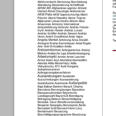
na
Abhörverdacht
Abrüstung
Abschiebung
od
Abtreibung
Abwanderung
Achtelfinale
Fa
AENM
AfD
Afghanistan
agentur
Ahmed
Hamed
Ahmet Davutoglu
Aktionskreis
Au
AKW Paks
AKW Saporischschja
Albert
18
Pásztor
Alexei Nawalny
Alexis Tsipras
se
Aljaksandr Lukaschenka
Alstom
Altus
Un
Amazonas
Amnesty International
„d
Amtseinführung
Amtssitz
András Fekete-
Se
Győr
András Heisler
András Lovasi
En
András Schiffer
András Siewert
András
da
Veres
André Goodfriend
Andy Vajna
Angela Merkel
Anhörung
Anna Donáth
Ta
Annegret Kramp-Karrenbauer
Antal Rogán
Anti-
Anti-IS-Koalition
Antifa
Antisemitismus
Antiziganismus
Antony
Blinken
Arabische Liga
Arbeiterbewegung
Arbeitsmarkt
Armee
Armin Laschet
Armut
Asien
Asyl
Atomdeal
Atomwaffen
Attentat
Attila Mesterházy
Attila
Vidnyánszky
ATV
Audi Hungaria
Aufnahmezentren
Auftragsvergabeverfahren
Auslandsungarn
Ausländer
Ausschreitungen
Auswanderung
Außenpolitik
Autoindustrie
Autonomie
Baja
Balkan
Banken
Barack Obama
Barcelona
Barvergütungen
Bausektor
Bausparsubvention
Bayerische
Landtagswahl
BayernLB
Beerdigung
Befragung
Belarus
Benachteiligung
Benedek Jávor
Benefizveranstaltung
Benjamin Netanjahu
Benzinpreis
Berlin
Bernadett Széll
Bernard-Henri Lévy
Bertelsmann
Besatzung
Beschäftigungsprogramme
Besetzung