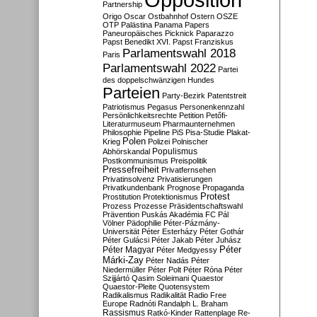
Partnership
Origo
Oscar
Ostbahnhof
Ostern
OSZE
OTP
Palästina
Panama Papers
Paneuropäisches Picknick
Paparazzo
Papst Benedikt XVI.
Papst Franziskus
Parlamentswahl 2018
Paris
Parlamentswahl 2022
Partei
des doppelschwänzigen Hundes
Parteien
Party-Bezirk
Patentstreit
Patriotismus
Pegasus
Personenkennzahl
Persönlichkeitsrechte
Petition
Petőfi-
Literaturmuseum
Pharmaunternehmen
Philosophie
Pipeline
PiS
Pisa-Studie
Plakat-
Polen
Krieg
Polizei
Polnischer
Populismus
Abhörskandal
Postkommunismus
Preispolitik
Pressefreiheit
Privatfernsehen
Privatinsolvenz
Privatisierungen
Privatkundenbank
Prognose
Propaganda
Protest
Prostitution
Protektionismus
Prozess
Prozesse
Präsidentschaftswahl
Prävention
Puskás Akadémia FC
Pál
Völner
Pädophilie
Péter-Pázmány-
Universität
Péter Esterházy
Péter Gothár
Péter Gulácsi
Péter Jakab
Péter Juhász
Péter
Péter Magyar
Péter Medgyessy
Márki-Zay
Péter Nadás
Péter
Niedermüller
Péter Polt
Péter Róna
Péter
Szijjártó
Qasim Soleimani
Quaestor
Quaestor-Pleite
Quotensystem
Radikalismus
Radikalität
Radio Free
Europe
Radnóti
Randalph L. Braham
Rassismus
Ratkó-Kinder
Rattenplage
Re-