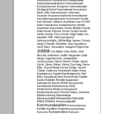
Inslovenzen
Insolvenzen
Intellektuelle
Interkontinentalraketen
Internationaler
Eucharistischer Kongress
Internationaler
Strafgerichtshof
International Investment
Bank (IIB)
Internetsteuer
Interview
Invasion
Invasionsmahnmal
Investitionen
Investitionsprogramme
Investment Grade
Irak-Einsatz
Irakisch-Kurdistan
Iran
IS
ISIS
Israel
Islam
Islamismus
Isolationismus
Istanbuler Konvention
István Bethlen
István
Pukli
István Pásztor
István Szabó
István
Tarlós
István Tisza
István Vágó
Italien
Ivo
Sanader
IWF
Jahresprognose
Jahrestag
Jahresrückblick
James Corney
Jean-Claude Juncker
Jean Asselborn
Jenő Rácz
Jerusalem
Jewgeni Prigoschin
Jobbik
Joe Biden
John Kirby
John
McCain
Judentum
Judith Sargentini
Judit
Varga
Jugendschutz
Jungwähler
Justizsystem
János Dénes Orbán
János
Lázár
János Volner
János Zuschlag
János
Áder
József Antall
József Szájer
József
Tóbiás
Jüdische Gemeinde
Kalter Krieg
Kapitalismus
Kapitol
Kardinalgesetz
Karl
Marx
Karpatoukraine
Kasachstan
Katalin
Katalin Novák
Karikó
Katalonien
Katholische Kirche
KDNP
Kecskemét
Kernklientel
Kettenbrücke
KGB
Kinderarmut
Kinderschutzgesetz
Kindesmissbrauch
Kirchen
Klaus Johannis
Kleiderordnung
Kleinanleger
Klimaneutralität
Klimawandel
Klubrádió
Klára Dobrev
Kommunalpolitik
Kommunalwahlen
Kommunismus
Konflikt
Konflikte
Konjunkturaussichten
Konservative
Konsens
Konsum