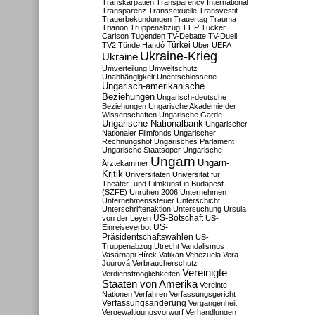
Transkarpatien
Transparency International
Transparenz
Transsexuelle
Transvestit
Trauerbekundungen
Trauertag
Trauma
Trianon
Truppenabzug
TTIP
Tucker
Carlson
Tugenden
TV-Debatte
TV-Duell
Türkei
TV2
Tünde Handó
Uber
UEFA
Ukraine-Krieg
Ukraine
Umverteilung
Umweltschutz
Unabhängigkeit
Unentschlossene
Ungarisch-amerikanische
Beziehungen
Ungarisch-deutsche
Beziehungen
Ungarische Akademie der
Wissenschaften
Ungarische Garde
Ungarische Nationalbank
Ungarischer
Nationaler Filmfonds
Ungarischer
Rechnungshof
Ungarisches Parlament
Ungarische Staatsoper
Ungarische
Ungarn
Ungarn-
Ärztekammer
Kritik
Universitäten
Universität für
Theater- und Filmkunst in Budapest
(SZFE)
Unruhen 2006
Unternehmen
Unternehmenssteuer
Unterschicht
Unterschriftenaktion
Untersuchung
Ursula
US-Botschaft
von der Leyen
US-
US-
Einreiseverbot
Präsidentschaftswahlen
US-
Truppenabzug
Utrecht
Vandalismus
Vasárnapi Hírek
Vatikan
Venezuela
Vera
Jourová
Verbraucherschutz
Vereinigte
Verdienstmöglichkeiten
Staaten von Amerika
Vereinte
Nationen
Verfahren
Verfassungsgericht
Verfassungsänderung
Vergangenheit
Vergewaltigungsvorwurf
Verhandlungen