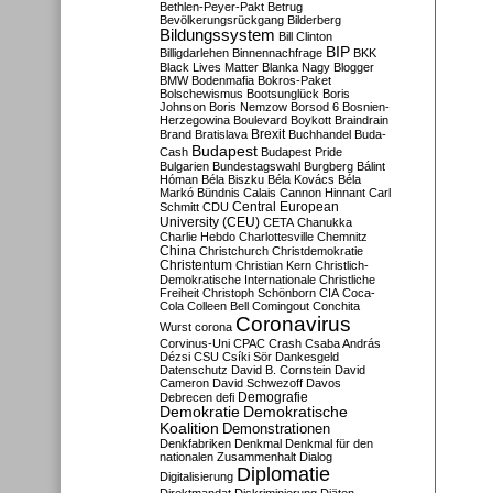
Bethlen-Peyer-Pakt
Betrug
Bevölkerungsrückgang
Bilderberg
Bildungssystem
Bill Clinton
BIP
Billigdarlehen
Binnennachfrage
BKK
Black Lives Matter
Blanka Nagy
Blogger
BMW
Bodenmafia
Bokros-Paket
Bolschewismus
Bootsunglück
Boris
Johnson
Boris Nemzow
Borsod 6
Bosnien-
Herzegowina
Boulevard
Boykott
Braindrain
Brexit
Brand
Bratislava
Buchhandel
Buda-
Budapest
Cash
Budapest Pride
Bulgarien
Bundestagswahl
Burgberg
Bálint
Hóman
Béla Biszku
Béla Kovács
Béla
Markó
Bündnis
Calais
Cannon Hinnant
Carl
Central European
Schmitt
CDU
University (CEU)
CETA
Chanukka
Charlie Hebdo
Charlottesville
Chemnitz
China
Christchurch
Christdemokratie
Christentum
Christian Kern
Christlich-
Demokratische Internationale
Christliche
Freiheit
Christoph Schönborn
CIA
Coca-
Cola
Colleen Bell
Comingout
Conchita
Coronavirus
Wurst
corona
Corvinus-Uni
CPAC
Crash
Csaba András
Dézsi
CSU
Csíki Sör
Dankesgeld
Datenschutz
David B. Cornstein
David
Cameron
David Schwezoff
Davos
Demografie
Debrecen
defi
Demokratie
Demokratische
Koalition
Demonstrationen
Denkfabriken
Denkmal
Denkmal für den
nationalen Zusammenhalt
Dialog
Diplomatie
Digitalisierung