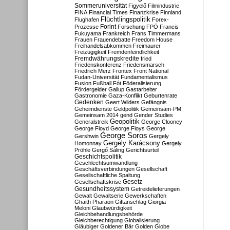
Sommeruniversität
Figyelő
Filmindustrie
FINA
Financial Times
Finanzkrise
Finnland
Flüchtlingspolitik
Flughafen
Forex-
Forint
Prozesse
Forschung
FPÖ
Francis
Fukuyama
Frankreich
Frans Timmermans
Frauen
Frauendebatte
Freedom House
Freihandelsabkommen
Freimaurer
Freizügigkeit
Fremdenfeindlichkeit
Fremdwährungskredite
fried
Friedenskonferenz
Friedensmarsch
Friedrich Merz
Frontex
Front National
Fudan-Universität
Fundamentalismus
Fusion
Fußball
Fót
Föderalisierung
Fördergelder
Gallup
Gastarbeiter
Gastronomie
Gaza-Konflikt
Geburtenrate
Gedenken
Geert Wilders
Gefängnis
Geheimdienste
Geldpolitik
Gemeinsam-PM
Gemeinsam 2014
gend
Gender Studies
Geopolitik
Generalstreik
George Clooney
George Floyd
George Floys
George
George Soros
Gershwin
Gergely
Gergely Karácsony
Homonnay
Gergely
Pröhle
Gergő Sáling
Gerichtsurteil
Geschichtspolitik
Geschlechtsumwandlung
Geschäftsverbindungen
Gesellschaft
Gesellschaftliche Spaltung
Gesetz
Gesellschaftskrise
Gesundheitssystem
Getreidelieferungen
Gewalt
Gewaltserie
Gewerkschaften
Ghaith Pharaon
Giftanschlag
Giorgia
Meloni
Glaubwürdigkeit
Gleichbehandlungsbehörde
Gleichberechtigung
Globalisierung
Gläubiger
Goldener Bär
Golden Globe