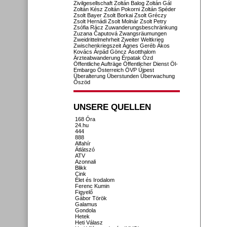
Zivilgesellschaft
Zoltán Balog
Zoltán Gál
Zoltán Kész
Zoltán Pokorni
Zoltán Spéder
Zsolt Bayer
Zsolt Borkai
Zsolt Gréczy
Zsolt Hernádi
Zsolt Molnár
Zsolt Petry
Zsófia Rácz
Zuwanderungsbeschränkung
Zuzana Čaputová
Zwangsräumungen
Zweidrittelmehrheit
Zweiter Weltkrieg
Zwischenkriegszeit
Ágnes Geréb
Ákos
Kovács
Árpád Göncz
Ásotthalom
Ärzteabwanderung
Érpatak
Ózd
Öffentliche Aufträge
Öffentlicher Dienst
Öl-
Embargo
Österreich
ÖVP
Újpest
Überalterung
Überstunden
Überwachung
Őszöd
UNSERE QUELLEN
168 Óra
24.hu
444
888
Alfahír
Átlátszó
ATV
Azonnali
Blikk
Cink
Élet és Irodalom
Ferenc Kumin
Figyelő
Gábor Török
Galamus
Gondola
Hetek
Heti Válasz