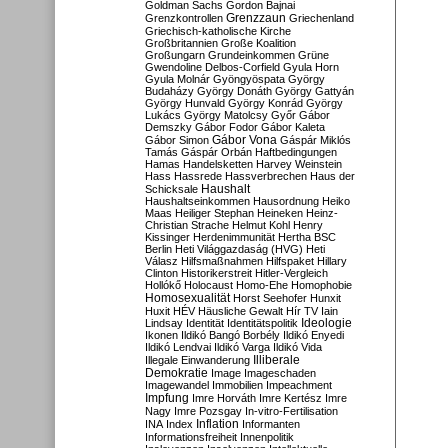
Goldman Sachs
Gordon Bajnai
Grenzzaun
Grenzkontrollen
Griechenland
Griechisch-katholische Kirche
Großbritannien
Große Koalition
Großungarn
Grundeinkommen
Grüne
Gwendoline Delbos-Corfield
Gyula Horn
Gyula Molnár
Gyöngyöspata
György
Budaházy
György Donáth
György Gattyán
György Hunvald
György Konrád
György
Lukács
György Matolcsy
Győr
Gábor
Demszky
Gábor Fodor
Gábor Kaleta
Gábor Vona
Gábor Simon
Gáspár Miklós
Tamás
Gáspár Orbán
Haftbedingungen
Hamas
Handelsketten
Harvey Weinstein
Hass
Hassrede
Hassverbrechen
Haus der
Haushalt
Schicksale
Haushaltseinkommen
Hausordnung
Heiko
Maas
Heiliger Stephan
Heineken
Heinz-
Christian Strache
Helmut Kohl
Henry
Kissinger
Herdenimmunität
Hertha BSC
Berlin
Heti Világgazdaság (HVG)
Heti
Válasz
Hilfsmaßnahmen
Hilfspaket
Hillary
Clinton
Historikerstreit
Hitler-Vergleich
Hollókő
Holocaust
Homo-Ehe
Homophobie
Homosexualität
Horst Seehofer
Hunxit
Huxit
HÉV
Häusliche Gewalt
Hír TV
Iain
Lindsay
Identität
Identitätspolitik
Ideologie
Ikonen
Ildikó Bangó Borbély
Ildikó Enyedi
Ildikó Lendvai
Ildikó Varga
Ildikó Vida
Illiberale
Illegale Einwanderung
Demokratie
Image
Imageschaden
Imagewandel
Immobilien
Impeachment
Impfung
Imre Horváth
Imre Kertész
Imre
Nagy
Imre Pozsgay
In-vitro-Fertilisation
Inflation
INA
Index
Informanten
Informationsfreiheit
Innenpolitik