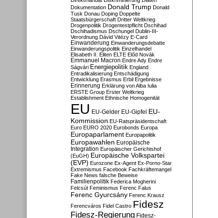
Direktmandat
Diskriminierung
Diäten
Donald Trump
Dokumentation
Donald
Tusk
Donau
Doping
Doppelte
Staatsbürgerschaft
Dritter Weltkrieg
Drogenpolitik
Drogentestpflicht
Dschihad
Dschihadismus
Dschungel
Dublin-III-
Verordnung
Dávid Vitézy
E-Card
Einwanderung
Einwanderungsdebatte
Einwanderungspolitik
Einzelhandel
Elisabeth II.
Eliten
ELTE
Előd Novák
Emmanuel Macron
Endre Ady
Endre
Energiepolitik
Ságvári
England
Entradikalisierung
Entschädigung
Entwicklung
Erasmus
Erbil
Ergebnisse
Erinnerung
Erklärung von Alba Iulia
ERSTE Group
Erster Weltkrieg
Establishment
Ethnische Homogenität
EU
EU-
EU-Gelder
EU-Gipfel
Kommission
EU-Ratspräsidentschaft
Euro
EURO 2020
Eurobonds
Europa
Europaparlament
Europapolitik
Europawahlen
Europäische
Integration
Europäischer Gerichtshof
Europäische Volkspartei
(EuGH)
(EVP)
Eurozone
Ex-Agent
Ex-Porno-Star
Extremismus
Facebook
Fachkräftemangel
Fake News
falsche Beweise
Familienpolitik
Federica Mogherini
Felcsút
Feminismus
Ferenc Falus
Ferenc Gyurcsány
Ferenc Krausz
Fidesz
Ferencváros
Fidel Castro
Fidesz-Regierung
Fidesz-