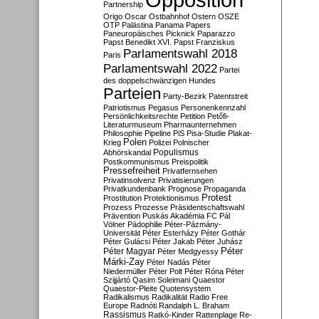
Partnership
Origo
Oscar
Ostbahnhof
Ostern
OSZE
OTP
Palästina
Panama Papers
Paneuropäisches Picknick
Paparazzo
Papst Benedikt XVI.
Papst Franziskus
Parlamentswahl 2018
Paris
Parlamentswahl 2022
Partei
des doppelschwänzigen Hundes
Parteien
Party-Bezirk
Patentstreit
Patriotismus
Pegasus
Personenkennzahl
Persönlichkeitsrechte
Petition
Petőfi-
Literaturmuseum
Pharmaunternehmen
Philosophie
Pipeline
PiS
Pisa-Studie
Plakat-
Polen
Krieg
Polizei
Polnischer
Populismus
Abhörskandal
Postkommunismus
Preispolitik
Pressefreiheit
Privatfernsehen
Privatinsolvenz
Privatisierungen
Privatkundenbank
Prognose
Propaganda
Protest
Prostitution
Protektionismus
Prozess
Prozesse
Präsidentschaftswahl
Prävention
Puskás Akadémia FC
Pál
Völner
Pädophilie
Péter-Pázmány-
Universität
Péter Esterházy
Péter Gothár
Péter Gulácsi
Péter Jakab
Péter Juhász
Péter
Péter Magyar
Péter Medgyessy
Márki-Zay
Péter Nadás
Péter
Niedermüller
Péter Polt
Péter Róna
Péter
Szijjártó
Qasim Soleimani
Quaestor
Quaestor-Pleite
Quotensystem
Radikalismus
Radikalität
Radio Free
Europe
Radnóti
Randalph L. Braham
Rassismus
Ratkó-Kinder
Rattenplage
Re-