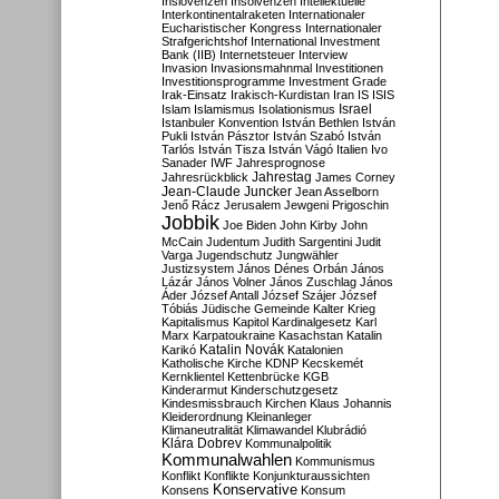
Inslovenzen
Insolvenzen
Intellektuelle
Interkontinentalraketen
Internationaler
Eucharistischer Kongress
Internationaler
Strafgerichtshof
International Investment
Bank (IIB)
Internetsteuer
Interview
Invasion
Invasionsmahnmal
Investitionen
Investitionsprogramme
Investment Grade
Irak-Einsatz
Irakisch-Kurdistan
Iran
IS
ISIS
Israel
Islam
Islamismus
Isolationismus
Istanbuler Konvention
István Bethlen
István
Pukli
István Pásztor
István Szabó
István
Tarlós
István Tisza
István Vágó
Italien
Ivo
Sanader
IWF
Jahresprognose
Jahrestag
Jahresrückblick
James Corney
Jean-Claude Juncker
Jean Asselborn
Jenő Rácz
Jerusalem
Jewgeni Prigoschin
Jobbik
Joe Biden
John Kirby
John
McCain
Judentum
Judith Sargentini
Judit
Varga
Jugendschutz
Jungwähler
Justizsystem
János Dénes Orbán
János
Lázár
János Volner
János Zuschlag
János
Áder
József Antall
József Szájer
József
Tóbiás
Jüdische Gemeinde
Kalter Krieg
Kapitalismus
Kapitol
Kardinalgesetz
Karl
Marx
Karpatoukraine
Kasachstan
Katalin
Katalin Novák
Karikó
Katalonien
Katholische Kirche
KDNP
Kecskemét
Kernklientel
Kettenbrücke
KGB
Kinderarmut
Kinderschutzgesetz
Kindesmissbrauch
Kirchen
Klaus Johannis
Kleiderordnung
Kleinanleger
Klimaneutralität
Klimawandel
Klubrádió
Klára Dobrev
Kommunalpolitik
Kommunalwahlen
Kommunismus
Konflikt
Konflikte
Konjunkturaussichten
Konservative
Konsens
Konsum