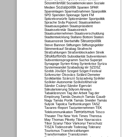
Souveränität
Sozialdemokraten
Soziale
Sozialpolitik
Medien
Spanien
SPAR
Spareinlagen
Sparmaßnahmen
Sparpolitik
SPD
Spenden
Spionage
Spirit FM
Spitzelvorwürfe
Spitzenämter
Sportpolitik
Sprache
Srđa Popović
Staatsanleihen
Staatsausgaben
Staatspräsident
Staatssekretär
Staatsstreich
Staatsunternehmen
Staatsverschuldung
Stadtentwicklung
Stafano Bottoni
Station
Steuerpolitik
Statuenstreit
Sterbehilfe
Steve Bannon
Stiftungen
Stiftungsgelder
Stimmenkauf
Strabag
Strafrecht
Strafzahlungen
Straßenblockaden
Streik
Strukturfonds
Subsidiarität
Subventionen
Subventionsprogramm
Suchoi Superjet
Synagoge
Syrien-Krieg
Syrienkrise
Syriza
Systemwandel
Szabadság tér
SZDSZ
Szebb Jövőért
Szeged
Sziget-Festival
Szilveszter Ókovács
Szilárd Demeter
Szolidaritás
Szárszó
Századvég
Székler
Székler-Autonomie
Székésféhervár
Sándor Csányi
Sándor Egervári
Säkularisierung
Sólyom Airways
Tabaklizenzen
Tag der Arbeit
Tag der
Empörung
Tamás Deutsch
Tamás Gaudi-
Nagy
Tamás Portik
Tamás Sneider
Tamás
Sulyok
Tapolca
Tarifsenkungen
TASZ
Tavares-Report
Taxiunternehmen
TEK
Terrorismus
Telekommunikation
Tesco
Theater
The New York Times
Theresa
May
Thomas Piketty
Tibor Navracsics
Tibor Szanyi
Tibor Várkonyi
Tierschutz
TISZA
Todesstrafe
Todestag
Toleranz
Tourismus
Transferzahlungen
Transformation
Transitzonen