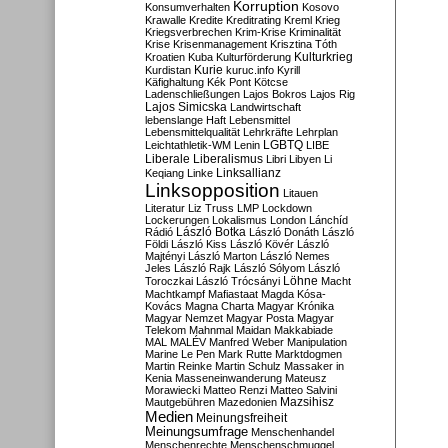
Korruption
Konsumverhalten
Kosovo
Krawalle
Kredite
Kreditrating
Kreml
Krieg
Kriegsverbrechen
Krim-Krise
Kriminalität
Krise
Krisenmanagement
Krisztina Tóth
Kulturkrieg
Kroatien
Kuba
Kulturförderung
Kurdistan
Kurie
kuruc.info
Kyrill
Käfighaltung
Kék Pont
Kötcse
Ladenschließungen
Lajos Bokros
Lajos Rig
Lajos Simicska
Landwirtschaft
lebenslange Haft
Lebensmittel
Lebensmittelqualität
Lehrkräfte
Lehrplan
LGBTQ
Leichtathletik-WM
Lenin
LIBE
Liberale
Liberalismus
Libri
Libyen
Li
Linksallianz
Keqiang
Linke
Linksopposition
Litauen
Literatur
Liz Truss
LMP
Lockdown
Lockerungen
Lokalismus
London
Lánchíd
Rádió
László Botka
László Donáth
László
Földi
László Kiss
László Kövér
László
Majtényi
László Marton
László Nemes
Jeles
László Rajk
László Sólyom
László
Löhne
Toroczkai
László Trócsányi
Macht
Machtkampf
Mafiastaat
Magda Kósa-
Kovács
Magna Charta
Magyar Krónika
Magyar Nemzet
Magyar Posta
Magyar
Telekom
Mahnmal
Maidan
Makkabiade
MAL
MALÉV
Manfred Weber
Manipulation
Marine Le Pen
Mark Rutte
Marktdogmen
Martin Reinke
Martin Schulz
Massaker in
Kenia
Masseneinwanderung
Mateusz
Morawiecki
Matteo Renzi
Matteo Salvini
Mautgebühren
Mazedonien
Mazsihisz
Medien
Meinungsfreiheit
Meinungsumfrage
Menschenhandel
Menschenrechte
Menschenschmuggel