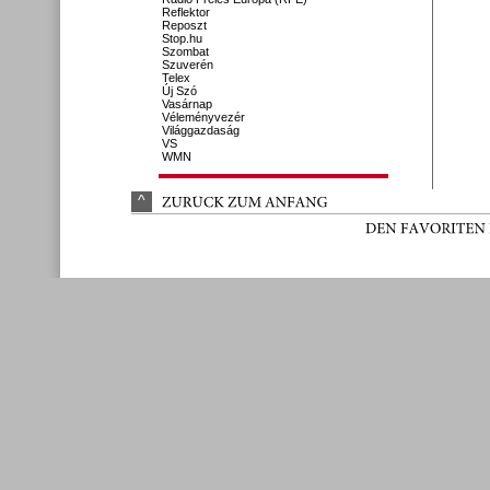
Reflektor
Reposzt
Stop.hu
Szombat
Szuverén
Telex
Új Szó
Vasárnap
Véleményvezér
Világgazdaság
VS
WMN
^
ZURÜ
CK 
ZUM 
ANFANG
DEN 
FAVORITEN 