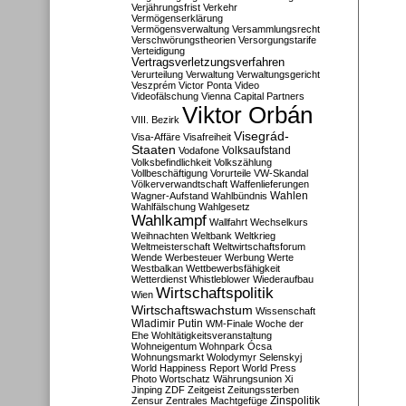
Verjährungsfrist
Verkehr
Vermögenserklärung
Vermögensverwaltung
Versammlungsrecht
Verschwörungstheorien
Versorgungstarife
Verteidigung
Vertragsverletzungsverfahren
Verurteilung
Verwaltung
Verwaltungsgericht
Veszprém
Victor Ponta
Video
Videofälschung
Vienna Capital Partners
Viktor Orbán
VIII. Bezirk
Visegrád-
Visa-Affäre
Visafreiheit
Staaten
Vodafone
Volksaufstand
Volksbefindlichkeit
Volkszählung
Vollbeschäftigung
Vorurteile
VW-Skandal
Völkerverwandtschaft
Waffenlieferungen
Wahlen
Wagner-Aufstand
Wahlbündnis
Wahlfälschung
Wahlgesetz
Wahlkampf
Wallfahrt
Wechselkurs
Weihnachten
Weltbank
Weltkrieg
Weltmeisterschaft
Weltwirtschaftsforum
Wende
Werbesteuer
Werbung
Werte
Westbalkan
Wettbewerbsfähigkeit
Wetterdienst
Whistleblower
Wiederaufbau
Wirtschaftspolitik
Wien
Wirtschaftswachstum
Wissenschaft
Wladimir Putin
WM-Finale
Woche der
Ehe
Wohltätigkeitsveranstaltung
Wohneigentum
Wohnpark Ócsa
Wohnungsmarkt
Wolodymyr Selenskyj
World Happiness Report
World Press
Photo
Wortschatz
Währungsunion
Xi
Jinping
ZDF
Zeitgeist
Zeitungssterben
Zensur
Zentrales Machtgefüge
Zinspolitik