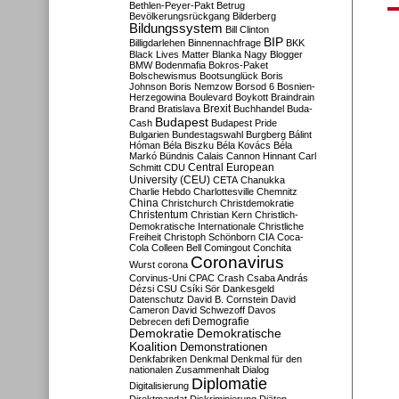
Bethlen-Peyer-Pakt
Betrug
Bevölkerungsrückgang
Bilderberg
Bildungssystem
Bill Clinton
BIP
Billigdarlehen
Binnennachfrage
BKK
Black Lives Matter
Blanka Nagy
Blogger
BMW
Bodenmafia
Bokros-Paket
Bolschewismus
Bootsunglück
Boris
Johnson
Boris Nemzow
Borsod 6
Bosnien-
Herzegowina
Boulevard
Boykott
Braindrain
Brexit
Brand
Bratislava
Buchhandel
Buda-
Budapest
Cash
Budapest Pride
Bulgarien
Bundestagswahl
Burgberg
Bálint
Hóman
Béla Biszku
Béla Kovács
Béla
Markó
Bündnis
Calais
Cannon Hinnant
Carl
Central European
Schmitt
CDU
University (CEU)
CETA
Chanukka
Charlie Hebdo
Charlottesville
Chemnitz
China
Christchurch
Christdemokratie
Christentum
Christian Kern
Christlich-
Demokratische Internationale
Christliche
Freiheit
Christoph Schönborn
CIA
Coca-
Cola
Colleen Bell
Comingout
Conchita
Coronavirus
Wurst
corona
Corvinus-Uni
CPAC
Crash
Csaba András
Dézsi
CSU
Csíki Sör
Dankesgeld
Datenschutz
David B. Cornstein
David
Cameron
David Schwezoff
Davos
Demografie
Debrecen
defi
Demokratie
Demokratische
Koalition
Demonstrationen
Denkfabriken
Denkmal
Denkmal für den
nationalen Zusammenhalt
Dialog
Diplomatie
Digitalisierung