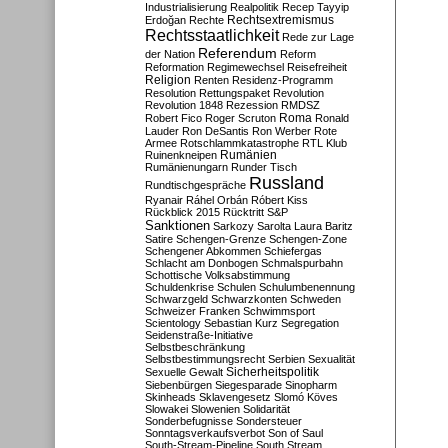
Industrialisierung
Realpolitik
Recep Tayyip
Rechtsextremismus
Erdoğan
Rechte
Rechtsstaatlichkeit
Rede zur Lage
Referendum
der Nation
Reform
Reformation
Regimewechsel
Reisefreiheit
Religion
Renten
Residenz-Programm
Resolution
Rettungspaket
Revolution
Revolution 1848
Rezession
RMDSZ
Roma
Robert Fico
Roger Scruton
Ronald
Lauder
Ron DeSantis
Ron Werber
Rote
Armee
Rotschlammkatastrophe
RTL Klub
Ruinenkneipen
Rumänien
Rumänienungarn
Runder Tisch
Russland
Rundtischgespräche
Ryanair
Ráhel Orbán
Róbert Kiss
Rückblick 2015
Rücktritt
S&P
Sanktionen
Sarkozy
Sarolta Laura Baritz
Satire
Schengen-Grenze
Schengen-Zone
Schengener Abkommen
Schiefergas
Schlacht am Donbogen
Schmalspurbahn
Schottische Volksabstimmung
Schuldenkrise
Schulen
Schulumbenennung
Schwarzgeld
Schwarzkonten
Schweden
Schweizer Franken
Schwimmsport
Scientology
Sebastian Kurz
Segregation
Seidenstraße-Initiative
Selbstbeschränkung
Selbstbestimmungsrecht
Serbien
Sexualität
Sicherheitspolitik
Sexuelle Gewalt
Siebenbürgen
Siegesparade
Sinopharm
Skinheads
Sklavengesetz
Slomó Köves
Slowakei
Slowenien
Solidarität
Sonderbefugnisse
Sondersteuer
Sonntagsverkaufsverbot
Son of Saul
South-Stream-Pipeline
South Stream