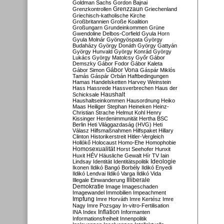
Goldman Sachs
Gordon Bajnai
Grenzzaun
Grenzkontrollen
Griechenland
Griechisch-katholische Kirche
Großbritannien
Große Koalition
Großungarn
Grundeinkommen
Grüne
Gwendoline Delbos-Corfield
Gyula Horn
Gyula Molnár
Gyöngyöspata
György
Budaházy
György Donáth
György Gattyán
György Hunvald
György Konrád
György
Lukács
György Matolcsy
Győr
Gábor
Demszky
Gábor Fodor
Gábor Kaleta
Gábor Vona
Gábor Simon
Gáspár Miklós
Tamás
Gáspár Orbán
Haftbedingungen
Hamas
Handelsketten
Harvey Weinstein
Hass
Hassrede
Hassverbrechen
Haus der
Haushalt
Schicksale
Haushaltseinkommen
Hausordnung
Heiko
Maas
Heiliger Stephan
Heineken
Heinz-
Christian Strache
Helmut Kohl
Henry
Kissinger
Herdenimmunität
Hertha BSC
Berlin
Heti Világgazdaság (HVG)
Heti
Válasz
Hilfsmaßnahmen
Hilfspaket
Hillary
Clinton
Historikerstreit
Hitler-Vergleich
Hollókő
Holocaust
Homo-Ehe
Homophobie
Homosexualität
Horst Seehofer
Hunxit
Huxit
HÉV
Häusliche Gewalt
Hír TV
Iain
Lindsay
Identität
Identitätspolitik
Ideologie
Ikonen
Ildikó Bangó Borbély
Ildikó Enyedi
Ildikó Lendvai
Ildikó Varga
Ildikó Vida
Illiberale
Illegale Einwanderung
Demokratie
Image
Imageschaden
Imagewandel
Immobilien
Impeachment
Impfung
Imre Horváth
Imre Kertész
Imre
Nagy
Imre Pozsgay
In-vitro-Fertilisation
Inflation
INA
Index
Informanten
Informationsfreiheit
Innenpolitik