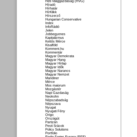
Heti Világgazdaság (HVG)
Híradó
Hírhatár
HírKlikk
Hírszerző
Hungarian Conservative
Index
InfoRádió
Jelen
Jobbegyenes
Kapitalizmus
Kettős Mérce
Kisalföld
Komment.hu
Kommentár
Magyar Demokrata
Magyar Hang
Magyar Hírlap
Magyar Idők
Magyar Narancs
Magyar Nemzet
Mandiner
Mérce
Mos maiorum
Mozgástér
Napi Gazdaság
Neokohn
Népszabadság
Népszava
Nyugat
Nyugati Fény
Origo
Országút
Partizán
Pesti Srácok
Policy Solutions
Portfolio
Radio Freies Europa (RFE)