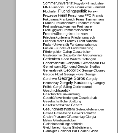
Sommeruniversität
Figyelő
Filmindustrie
FINA
Financial Times
Finanzkrise
Finnland
Flüchtlingspolitik
Flughafen
Forex-
Forint
Prozesse
Forschung
FPÖ
Francis
Fukuyama
Frankreich
Frans Timmermans
Frauen
Frauendebatte
Freedom House
Freihandelsabkommen
Freimaurer
Freizügigkeit
Fremdenfeindlichkeit
Fremdwährungskredite
fried
Friedenskonferenz
Friedensmarsch
Friedrich Merz
Frontex
Front National
Fudan-Universität
Fundamentalismus
Fusion
Fußball
Fót
Föderalisierung
Fördergelder
Gallup
Gastarbeiter
Gastronomie
Gaza-Konflikt
Geburtenrate
Gedenken
Geert Wilders
Gefängnis
Geheimdienste
Geldpolitik
Gemeinsam-PM
Gemeinsam 2014
gend
Gender Studies
Geopolitik
Generalstreik
George Clooney
George Floyd
George Floys
George
George Soros
Gershwin
Gergely
Gergely Karácsony
Homonnay
Gergely
Pröhle
Gergő Sáling
Gerichtsurteil
Geschichtspolitik
Geschlechtsumwandlung
Geschäftsverbindungen
Gesellschaft
Gesellschaftliche Spaltung
Gesetz
Gesellschaftskrise
Gesundheitssystem
Getreidelieferungen
Gewalt
Gewaltserie
Gewerkschaften
Ghaith Pharaon
Giftanschlag
Giorgia
Meloni
Glaubwürdigkeit
Gleichbehandlungsbehörde
Gleichberechtigung
Globalisierung
Gläubiger
Goldener Bär
Golden Globe