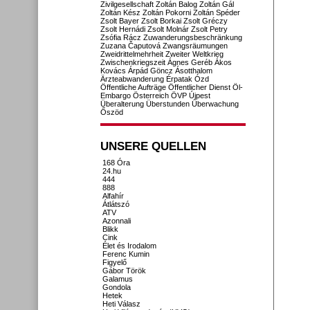
Zivilgesellschaft
Zoltán Balog
Zoltán Gál
Zoltán Kész
Zoltán Pokorni
Zoltán Spéder
Zsolt Bayer
Zsolt Borkai
Zsolt Gréczy
Zsolt Hernádi
Zsolt Molnár
Zsolt Petry
Zsófia Rácz
Zuwanderungsbeschränkung
Zuzana Čaputová
Zwangsräumungen
Zweidrittelmehrheit
Zweiter Weltkrieg
Zwischenkriegszeit
Ágnes Geréb
Ákos
Kovács
Árpád Göncz
Ásotthalom
Ärzteabwanderung
Érpatak
Ózd
Öffentliche Aufträge
Öffentlicher Dienst
Öl-
Embargo
Österreich
ÖVP
Újpest
Überalterung
Überstunden
Überwachung
Őszöd
UNSERE QUELLEN
168 Óra
24.hu
444
888
Alfahír
Átlátszó
ATV
Azonnali
Blikk
Cink
Élet és Irodalom
Ferenc Kumin
Figyelő
Gábor Török
Galamus
Gondola
Hetek
Heti Válasz