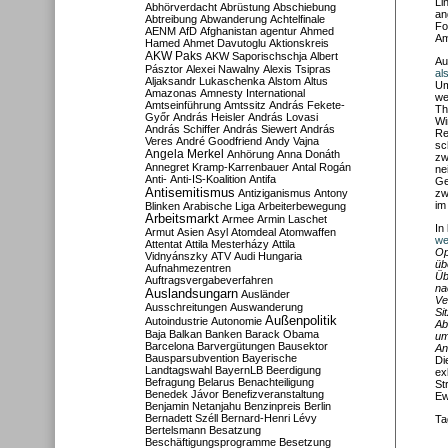
Li
Abhörverdacht
Abrüstung
Abschiebung
an
Abtreibung
Abwanderung
Achtelfinale
Fo
AENM
AfD
Afghanistan
agentur
Ahmed
Am
Hamed
Ahmet Davutoglu
Aktionskreis
AKW Paks
AKW Saporischschja
Albert
Au
Pásztor
Alexei Nawalny
Alexis Tsipras
al
Aljaksandr Lukaschenka
Alstom
Altus
Um
Amazonas
Amnesty International
we
Amtseinführung
Amtssitz
András Fekete-
Th
Győr
András Heisler
András Lovasi
Wi
András Schiffer
András Siewert
András
Re
Veres
André Goodfriend
Andy Vajna
sc
Angela Merkel
Anhörung
Anna Donáth
zw
Annegret Kramp-Karrenbauer
Antal Rogán
ne
Anti-
Anti-IS-Koalition
Antifa
Ge
Antisemitismus
Antiziganismus
Antony
zw
im
Blinken
Arabische Liga
Arbeiterbewegung
Arbeitsmarkt
Armee
Armin Laschet
In
Armut
Asien
Asyl
Atomdeal
Atomwaffen
we
Attentat
Attila Mesterházy
Attila
Op
Vidnyánszky
ATV
Audi Hungaria
üb
Aufnahmezentren
Üb
Auftragsvergabeverfahren
na
Auslandsungarn
Ausländer
Ve
Ausschreitungen
Auswanderung
Si
Außenpolitik
Autoindustrie
Autonomie
Ab
Baja
Balkan
Banken
Barack Obama
um
Barcelona
Barvergütungen
Bausektor
An
Bausparsubvention
Bayerische
Di
Landtagswahl
BayernLB
Beerdigung
ex
Befragung
Belarus
Benachteiligung
St
Benedek Jávor
Benefizveranstaltung
Ew
Benjamin Netanjahu
Benzinpreis
Berlin
Bernadett Széll
Bernard-Henri Lévy
Ta
Bertelsmann
Besatzung
Beschäftigungsprogramme
Besetzung