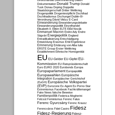
Direktmandat
Diskriminierung
Diäten
Donald Trump
Dokumentation
Donald
Tusk
Donau
Doping
Doppelte
Staatsbürgerschaft
Dritter Weltkrieg
Drogenpolitik
Drogentestpflicht
Dschihad
Dschihadismus
Dschungel
Dublin-III-
Verordnung
Dávid Vitézy
E-Card
Einwanderung
Einwanderungsdebatte
Einwanderungspolitik
Einzelhandel
Elisabeth II.
Eliten
ELTE
Előd Novák
Emmanuel Macron
Endre Ady
Endre
Energiepolitik
Ságvári
England
Entradikalisierung
Entschädigung
Entwicklung
Erasmus
Erbil
Ergebnisse
Erinnerung
Erklärung von Alba Iulia
ERSTE Group
Erster Weltkrieg
Establishment
Ethnische Homogenität
EU
EU-
EU-Gelder
EU-Gipfel
Kommission
EU-Ratspräsidentschaft
Euro
EURO 2020
Eurobonds
Europa
Europaparlament
Europapolitik
Europawahlen
Europäische
Integration
Europäischer Gerichtshof
Europäische Volkspartei
(EuGH)
(EVP)
Eurozone
Ex-Agent
Ex-Porno-Star
Extremismus
Facebook
Fachkräftemangel
Fake News
falsche Beweise
Familienpolitik
Federica Mogherini
Felcsút
Feminismus
Ferenc Falus
Ferenc Gyurcsány
Ferenc Krausz
Fidesz
Ferencváros
Fidel Castro
Fidesz-Regierung
Fidesz-