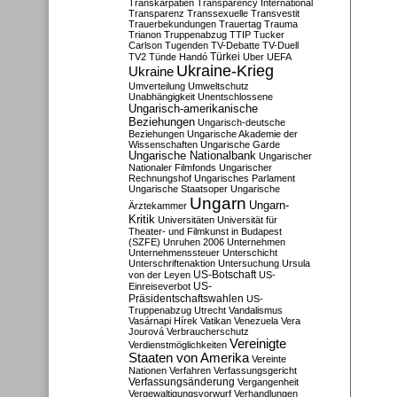
Transkarpatien
Transparency International
Transparenz
Transsexuelle
Transvestit
Trauerbekundungen
Trauertag
Trauma
Trianon
Truppenabzug
TTIP
Tucker
Carlson
Tugenden
TV-Debatte
TV-Duell
Türkei
TV2
Tünde Handó
Uber
UEFA
Ukraine-Krieg
Ukraine
Umverteilung
Umweltschutz
Unabhängigkeit
Unentschlossene
Ungarisch-amerikanische
Beziehungen
Ungarisch-deutsche
Beziehungen
Ungarische Akademie der
Wissenschaften
Ungarische Garde
Ungarische Nationalbank
Ungarischer
Nationaler Filmfonds
Ungarischer
Rechnungshof
Ungarisches Parlament
Ungarische Staatsoper
Ungarische
Ungarn
Ungarn-
Ärztekammer
Kritik
Universitäten
Universität für
Theater- und Filmkunst in Budapest
(SZFE)
Unruhen 2006
Unternehmen
Unternehmenssteuer
Unterschicht
Unterschriftenaktion
Untersuchung
Ursula
US-Botschaft
von der Leyen
US-
US-
Einreiseverbot
Präsidentschaftswahlen
US-
Truppenabzug
Utrecht
Vandalismus
Vasárnapi Hírek
Vatikan
Venezuela
Vera
Jourová
Verbraucherschutz
Vereinigte
Verdienstmöglichkeiten
Staaten von Amerika
Vereinte
Nationen
Verfahren
Verfassungsgericht
Verfassungsänderung
Vergangenheit
Vergewaltigungsvorwurf
Verhandlungen