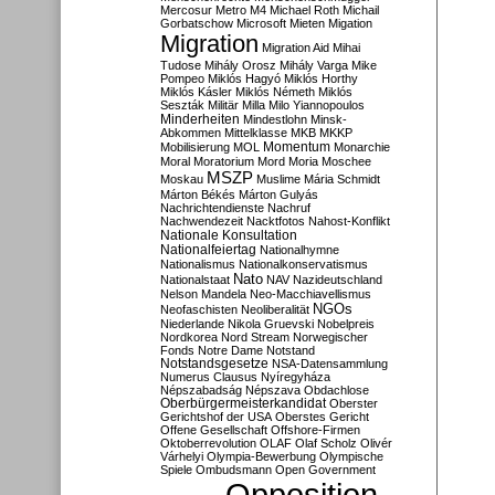
Mercosur
Metro M4
Michael Roth
Michail
Gorbatschow
Microsoft
Mieten
Migation
Migration
Migration Aid
Mihai
Tudose
Mihály Orosz
Mihály Varga
Mike
Pompeo
Miklós Hagyó
Miklós Horthy
Miklós Kásler
Miklós Németh
Miklós
Seszták
Militär
Milla
Milo Yiannopoulos
Minderheiten
Mindestlohn
Minsk-
Abkommen
Mittelklasse
MKB
MKKP
Momentum
Mobilisierung
MOL
Monarchie
Moral
Moratorium
Mord
Moria
Moschee
MSZP
Moskau
Muslime
Mária Schmidt
Márton Békés
Márton Gulyás
Nachrichtendienste
Nachruf
Nachwendezeit
Nacktfotos
Nahost-Konflikt
Nationale Konsultation
Nationalfeiertag
Nationalhymne
Nationalismus
Nationalkonservatismus
Nato
Nationalstaat
NAV
Nazideutschland
Nelson Mandela
Neo-Macchiavellismus
NGOs
Neofaschisten
Neoliberalität
Niederlande
Nikola Gruevski
Nobelpreis
Nordkorea
Nord Stream
Norwegischer
Fonds
Notre Dame
Notstand
Notstandsgesetze
NSA-Datensammlung
Numerus Clausus
Nyíregyháza
Népszabadság
Népszava
Obdachlose
Oberbürgermeisterkandidat
Oberster
Gerichtshof der USA
Oberstes Gericht
Offene Gesellschaft
Offshore-Firmen
Oktoberrevolution
OLAF
Olaf Scholz
Olivér
Várhelyi
Olympia-Bewerbung
Olympische
Spiele
Ombudsmann
Open Government
Opposition