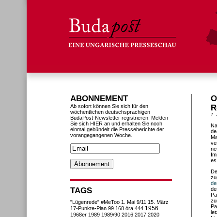
ABONNEMENT
O
Ab sofort können Sie sich für den
R
wöchentlichen deutschsprachigen
7. 
BudaPost-Newsletter registrieren. Melden
Sie sich HIER an und erhalten Sie noch
Na
einmal gebündelt die Presseberichte der
de
vorangegangenen Woche.
Ma
ve
ne
Im
es
De
zu
de
TAGS
de
Pa
zu
"Lügenrede"
#MeToo
1. Mai
9/11
15. März
Pa
1956
17-Punkte-Plan
99
168 óra
444
le
1968er
1989
1989/90
2016
2017
2020