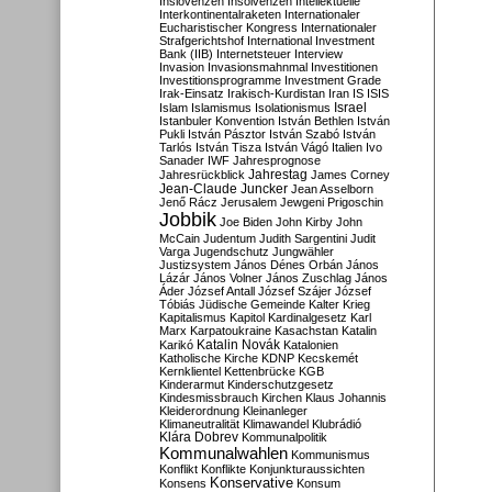
Inslovenzen
Insolvenzen
Intellektuelle
Interkontinentalraketen
Internationaler
Eucharistischer Kongress
Internationaler
Strafgerichtshof
International Investment
Bank (IIB)
Internetsteuer
Interview
Invasion
Invasionsmahnmal
Investitionen
Investitionsprogramme
Investment Grade
Irak-Einsatz
Irakisch-Kurdistan
Iran
IS
ISIS
Israel
Islam
Islamismus
Isolationismus
Istanbuler Konvention
István Bethlen
István
Pukli
István Pásztor
István Szabó
István
Tarlós
István Tisza
István Vágó
Italien
Ivo
Sanader
IWF
Jahresprognose
Jahrestag
Jahresrückblick
James Corney
Jean-Claude Juncker
Jean Asselborn
Jenő Rácz
Jerusalem
Jewgeni Prigoschin
Jobbik
Joe Biden
John Kirby
John
McCain
Judentum
Judith Sargentini
Judit
Varga
Jugendschutz
Jungwähler
Justizsystem
János Dénes Orbán
János
Lázár
János Volner
János Zuschlag
János
Áder
József Antall
József Szájer
József
Tóbiás
Jüdische Gemeinde
Kalter Krieg
Kapitalismus
Kapitol
Kardinalgesetz
Karl
Marx
Karpatoukraine
Kasachstan
Katalin
Katalin Novák
Karikó
Katalonien
Katholische Kirche
KDNP
Kecskemét
Kernklientel
Kettenbrücke
KGB
Kinderarmut
Kinderschutzgesetz
Kindesmissbrauch
Kirchen
Klaus Johannis
Kleiderordnung
Kleinanleger
Klimaneutralität
Klimawandel
Klubrádió
Klára Dobrev
Kommunalpolitik
Kommunalwahlen
Kommunismus
Konflikt
Konflikte
Konjunkturaussichten
Konservative
Konsens
Konsum