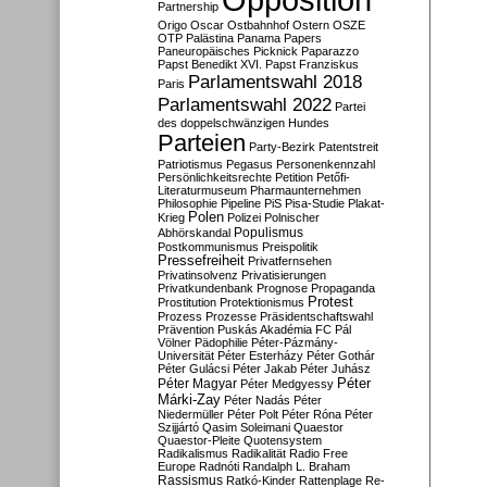
Partnership
Origo
Oscar
Ostbahnhof
Ostern
OSZE
OTP
Palästina
Panama Papers
Paneuropäisches Picknick
Paparazzo
Papst Benedikt XVI.
Papst Franziskus
Parlamentswahl 2018
Paris
Parlamentswahl 2022
Partei
des doppelschwänzigen Hundes
Parteien
Party-Bezirk
Patentstreit
Patriotismus
Pegasus
Personenkennzahl
Persönlichkeitsrechte
Petition
Petőfi-
Literaturmuseum
Pharmaunternehmen
Philosophie
Pipeline
PiS
Pisa-Studie
Plakat-
Polen
Krieg
Polizei
Polnischer
Populismus
Abhörskandal
Postkommunismus
Preispolitik
Pressefreiheit
Privatfernsehen
Privatinsolvenz
Privatisierungen
Privatkundenbank
Prognose
Propaganda
Protest
Prostitution
Protektionismus
Prozess
Prozesse
Präsidentschaftswahl
Prävention
Puskás Akadémia FC
Pál
Völner
Pädophilie
Péter-Pázmány-
Universität
Péter Esterházy
Péter Gothár
Péter Gulácsi
Péter Jakab
Péter Juhász
Péter
Péter Magyar
Péter Medgyessy
Márki-Zay
Péter Nadás
Péter
Niedermüller
Péter Polt
Péter Róna
Péter
Szijjártó
Qasim Soleimani
Quaestor
Quaestor-Pleite
Quotensystem
Radikalismus
Radikalität
Radio Free
Europe
Radnóti
Randalph L. Braham
Rassismus
Ratkó-Kinder
Rattenplage
Re-