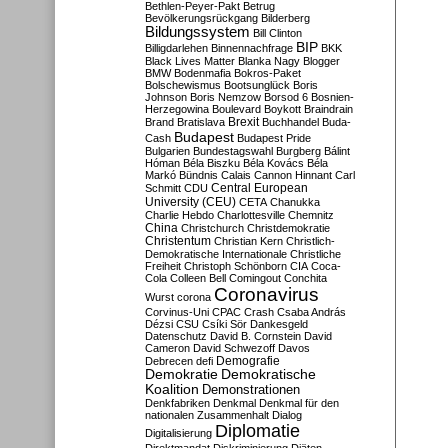
Bethlen-Peyer-Pakt
Betrug
Bevölkerungsrückgang
Bilderberg
Bildungssystem
Bill Clinton
BIP
Billigdarlehen
Binnennachfrage
BKK
Black Lives Matter
Blanka Nagy
Blogger
BMW
Bodenmafia
Bokros-Paket
Bolschewismus
Bootsunglück
Boris
Johnson
Boris Nemzow
Borsod 6
Bosnien-
Herzegowina
Boulevard
Boykott
Braindrain
Brexit
Brand
Bratislava
Buchhandel
Buda-
Budapest
Cash
Budapest Pride
Bulgarien
Bundestagswahl
Burgberg
Bálint
Hóman
Béla Biszku
Béla Kovács
Béla
Markó
Bündnis
Calais
Cannon Hinnant
Carl
Central European
Schmitt
CDU
University (CEU)
CETA
Chanukka
Charlie Hebdo
Charlottesville
Chemnitz
China
Christchurch
Christdemokratie
Christentum
Christian Kern
Christlich-
Demokratische Internationale
Christliche
Freiheit
Christoph Schönborn
CIA
Coca-
Cola
Colleen Bell
Comingout
Conchita
Coronavirus
Wurst
corona
Corvinus-Uni
CPAC
Crash
Csaba András
Dézsi
CSU
Csíki Sör
Dankesgeld
Datenschutz
David B. Cornstein
David
Cameron
David Schwezoff
Davos
Demografie
Debrecen
defi
Demokratie
Demokratische
Koalition
Demonstrationen
Denkfabriken
Denkmal
Denkmal für den
nationalen Zusammenhalt
Dialog
Diplomatie
Digitalisierung