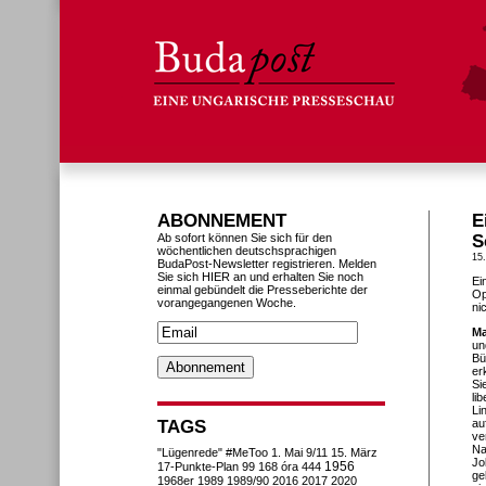
ABONNEMENT
E
Ab sofort können Sie sich für den
S
wöchentlichen deutschsprachigen
15.
BudaPost-Newsletter registrieren. Melden
Sie sich HIER an und erhalten Sie noch
Ei
einmal gebündelt die Presseberichte der
Op
vorangegangenen Woche.
ni
Ma
un
Bü
er
Si
li
Li
TAGS
au
ve
Na
"Lügenrede"
#MeToo
1. Mai
9/11
15. März
Jo
1956
17-Punkte-Plan
99
168 óra
444
ge
1968er
1989
1989/90
2016
2017
2020