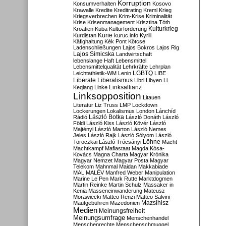
Korruption
Konsumverhalten
Kosovo
Krawalle
Kredite
Kreditrating
Kreml
Krieg
Kriegsverbrechen
Krim-Krise
Kriminalität
Krise
Krisenmanagement
Krisztina Tóth
Kulturkrieg
Kroatien
Kuba
Kulturförderung
Kurdistan
Kurie
kuruc.info
Kyrill
Käfighaltung
Kék Pont
Kötcse
Ladenschließungen
Lajos Bokros
Lajos Rig
Lajos Simicska
Landwirtschaft
lebenslange Haft
Lebensmittel
Lebensmittelqualität
Lehrkräfte
Lehrplan
LGBTQ
Leichtathletik-WM
Lenin
LIBE
Liberale
Liberalismus
Libri
Libyen
Li
Linksallianz
Keqiang
Linke
Linksopposition
Litauen
Literatur
Liz Truss
LMP
Lockdown
Lockerungen
Lokalismus
London
Lánchíd
Rádió
László Botka
László Donáth
László
Földi
László Kiss
László Kövér
László
Majtényi
László Marton
László Nemes
Jeles
László Rajk
László Sólyom
László
Löhne
Toroczkai
László Trócsányi
Macht
Machtkampf
Mafiastaat
Magda Kósa-
Kovács
Magna Charta
Magyar Krónika
Magyar Nemzet
Magyar Posta
Magyar
Telekom
Mahnmal
Maidan
Makkabiade
MAL
MALÉV
Manfred Weber
Manipulation
Marine Le Pen
Mark Rutte
Marktdogmen
Martin Reinke
Martin Schulz
Massaker in
Kenia
Masseneinwanderung
Mateusz
Morawiecki
Matteo Renzi
Matteo Salvini
Mautgebühren
Mazedonien
Mazsihisz
Medien
Meinungsfreiheit
Meinungsumfrage
Menschenhandel
Menschenrechte
Menschenschmuggel