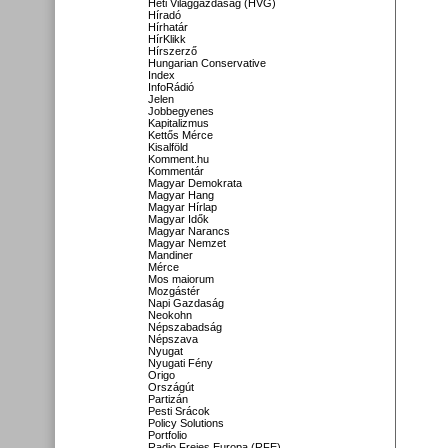
Heti Világgazdaság (HVG)
Híradó
Hírhatár
HírKlikk
Hírszerző
Hungarian Conservative
Index
InfoRádió
Jelen
Jobbegyenes
Kapitalizmus
Kettős Mérce
Kisalföld
Komment.hu
Kommentár
Magyar Demokrata
Magyar Hang
Magyar Hírlap
Magyar Idők
Magyar Narancs
Magyar Nemzet
Mandiner
Mérce
Mos maiorum
Mozgástér
Napi Gazdaság
Neokohn
Népszabadság
Népszava
Nyugat
Nyugati Fény
Origo
Országút
Partizán
Pesti Srácok
Policy Solutions
Portfolio
Radio Freies Europa (RFE)