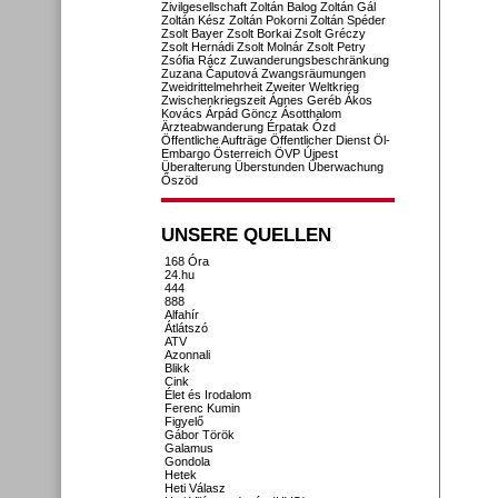
Zivilgesellschaft
Zoltán Balog
Zoltán Gál
Zoltán Kész
Zoltán Pokorni
Zoltán Spéder
Zsolt Bayer
Zsolt Borkai
Zsolt Gréczy
Zsolt Hernádi
Zsolt Molnár
Zsolt Petry
Zsófia Rácz
Zuwanderungsbeschränkung
Zuzana Čaputová
Zwangsräumungen
Zweidrittelmehrheit
Zweiter Weltkrieg
Zwischenkriegszeit
Ágnes Geréb
Ákos
Kovács
Árpád Göncz
Ásotthalom
Ärzteabwanderung
Érpatak
Ózd
Öffentliche Aufträge
Öffentlicher Dienst
Öl-
Embargo
Österreich
ÖVP
Újpest
Überalterung
Überstunden
Überwachung
Őszöd
UNSERE QUELLEN
168 Óra
24.hu
444
888
Alfahír
Átlátszó
ATV
Azonnali
Blikk
Cink
Élet és Irodalom
Ferenc Kumin
Figyelő
Gábor Török
Galamus
Gondola
Hetek
Heti Válasz