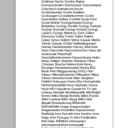
Goldman Sachs
Gordon Bajnai
Grenzzaun
Grenzkontrollen
Griechenland
Griechisch-katholische Kirche
Großbritannien
Große Koalition
Großungarn
Grundeinkommen
Grüne
Gwendoline Delbos-Corfield
Gyula Horn
Gyula Molnár
Gyöngyöspata
György
Budaházy
György Donáth
György Gattyán
György Hunvald
György Konrád
György
Lukács
György Matolcsy
Győr
Gábor
Demszky
Gábor Fodor
Gábor Kaleta
Gábor Vona
Gábor Simon
Gáspár Miklós
Tamás
Gáspár Orbán
Haftbedingungen
Hamas
Handelsketten
Harvey Weinstein
Hass
Hassrede
Hassverbrechen
Haus der
Haushalt
Schicksale
Haushaltseinkommen
Hausordnung
Heiko
Maas
Heiliger Stephan
Heineken
Heinz-
Christian Strache
Helmut Kohl
Henry
Kissinger
Herdenimmunität
Hertha BSC
Berlin
Heti Világgazdaság (HVG)
Heti
Válasz
Hilfsmaßnahmen
Hilfspaket
Hillary
Clinton
Historikerstreit
Hitler-Vergleich
Hollókő
Holocaust
Homo-Ehe
Homophobie
Homosexualität
Horst Seehofer
Hunxit
Huxit
HÉV
Häusliche Gewalt
Hír TV
Iain
Lindsay
Identität
Identitätspolitik
Ideologie
Ikonen
Ildikó Bangó Borbély
Ildikó Enyedi
Ildikó Lendvai
Ildikó Varga
Ildikó Vida
Illiberale
Illegale Einwanderung
Demokratie
Image
Imageschaden
Imagewandel
Immobilien
Impeachment
Impfung
Imre Horváth
Imre Kertész
Imre
Nagy
Imre Pozsgay
In-vitro-Fertilisation
Inflation
INA
Index
Informanten
Informationsfreiheit
Innenpolitik