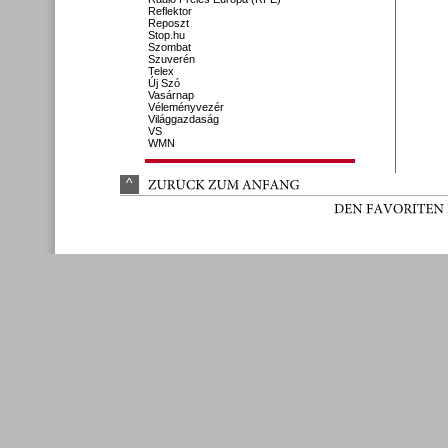
Reflektor
Reposzt
Stop.hu
Szombat
Szuverén
Telex
Új Szó
Vasárnap
Véleményvezér
Világgazdaság
VS
WMN
^
ZURÜ
CK 
ZUM 
ANFANG
DEN 
FAVORITEN 