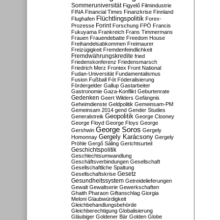
Sommeruniversität
Figyelő
Filmindustrie
FINA
Financial Times
Finanzkrise
Finnland
Flüchtlingspolitik
Flughafen
Forex-
Forint
Prozesse
Forschung
FPÖ
Francis
Fukuyama
Frankreich
Frans Timmermans
Frauen
Frauendebatte
Freedom House
Freihandelsabkommen
Freimaurer
Freizügigkeit
Fremdenfeindlichkeit
Fremdwährungskredite
fried
Friedenskonferenz
Friedensmarsch
Friedrich Merz
Frontex
Front National
Fudan-Universität
Fundamentalismus
Fusion
Fußball
Fót
Föderalisierung
Fördergelder
Gallup
Gastarbeiter
Gastronomie
Gaza-Konflikt
Geburtenrate
Gedenken
Geert Wilders
Gefängnis
Geheimdienste
Geldpolitik
Gemeinsam-PM
Gemeinsam 2014
gend
Gender Studies
Geopolitik
Generalstreik
George Clooney
George Floyd
George Floys
George
George Soros
Gershwin
Gergely
Gergely Karácsony
Homonnay
Gergely
Pröhle
Gergő Sáling
Gerichtsurteil
Geschichtspolitik
Geschlechtsumwandlung
Geschäftsverbindungen
Gesellschaft
Gesellschaftliche Spaltung
Gesetz
Gesellschaftskrise
Gesundheitssystem
Getreidelieferungen
Gewalt
Gewaltserie
Gewerkschaften
Ghaith Pharaon
Giftanschlag
Giorgia
Meloni
Glaubwürdigkeit
Gleichbehandlungsbehörde
Gleichberechtigung
Globalisierung
Gläubiger
Goldener Bär
Golden Globe