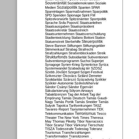
Souveränität
Sozialdemokraten
Soziale
Sozialpolitik
Medien
Spanien
SPAR
Spareinlagen
Sparmaßnahmen
Sparpolitik
SPD
Spenden
Spionage
Spirit FM
Spitzelvorwürfe
Spitzenämter
Sportpolitik
Sprache
Srđa Popović
Staatsanleihen
Staatsausgaben
Staatspräsident
Staatssekretär
Staatsstreich
Staatsunternehmen
Staatsverschuldung
Stadtentwicklung
Stafano Bottoni
Station
Steuerpolitik
Statuenstreit
Sterbehilfe
Steve Bannon
Stiftungen
Stiftungsgelder
Stimmenkauf
Strabag
Strafrecht
Strafzahlungen
Straßenblockaden
Streik
Strukturfonds
Subsidiarität
Subventionen
Subventionsprogramm
Suchoi Superjet
Synagoge
Syrien-Krieg
Syrienkrise
Syriza
Systemwandel
Szabadság tér
SZDSZ
Szebb Jövőért
Szeged
Sziget-Festival
Szilveszter Ókovács
Szilárd Demeter
Szolidaritás
Szárszó
Századvég
Székler
Székler-Autonomie
Székésféhervár
Sándor Csányi
Sándor Egervári
Säkularisierung
Sólyom Airways
Tabaklizenzen
Tag der Arbeit
Tag der
Empörung
Tamás Deutsch
Tamás Gaudi-
Nagy
Tamás Portik
Tamás Sneider
Tamás
Sulyok
Tapolca
Tarifsenkungen
TASZ
Tavares-Report
Taxiunternehmen
TEK
Terrorismus
Telekommunikation
Tesco
Theater
The New York Times
Theresa
May
Thomas Piketty
Tibor Navracsics
Tibor Szanyi
Tibor Várkonyi
Tierschutz
TISZA
Todesstrafe
Todestag
Toleranz
Tourismus
Transferzahlungen
Transformation
Transitzonen