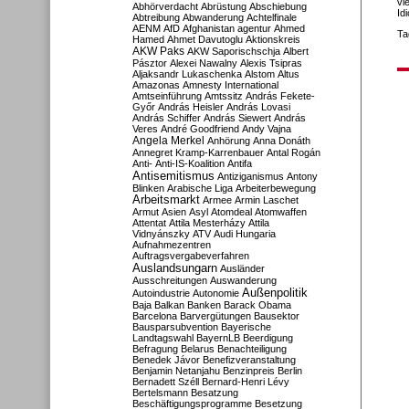
vi
Abhörverdacht
Abrüstung
Abschiebung
Id
Abtreibung
Abwanderung
Achtelfinale
AENM
AfD
Afghanistan
agentur
Ahmed
Ta
Hamed
Ahmet Davutoglu
Aktionskreis
AKW Paks
AKW Saporischschja
Albert
Pásztor
Alexei Nawalny
Alexis Tsipras
Aljaksandr Lukaschenka
Alstom
Altus
Amazonas
Amnesty International
Amtseinführung
Amtssitz
András Fekete-
Győr
András Heisler
András Lovasi
András Schiffer
András Siewert
András
Veres
André Goodfriend
Andy Vajna
Angela Merkel
Anhörung
Anna Donáth
Annegret Kramp-Karrenbauer
Antal Rogán
Anti-
Anti-IS-Koalition
Antifa
Antisemitismus
Antiziganismus
Antony
Blinken
Arabische Liga
Arbeiterbewegung
Arbeitsmarkt
Armee
Armin Laschet
Armut
Asien
Asyl
Atomdeal
Atomwaffen
Attentat
Attila Mesterházy
Attila
Vidnyánszky
ATV
Audi Hungaria
Aufnahmezentren
Auftragsvergabeverfahren
Auslandsungarn
Ausländer
Ausschreitungen
Auswanderung
Außenpolitik
Autoindustrie
Autonomie
Baja
Balkan
Banken
Barack Obama
Barcelona
Barvergütungen
Bausektor
Bausparsubvention
Bayerische
Landtagswahl
BayernLB
Beerdigung
Befragung
Belarus
Benachteiligung
Benedek Jávor
Benefizveranstaltung
Benjamin Netanjahu
Benzinpreis
Berlin
Bernadett Széll
Bernard-Henri Lévy
Bertelsmann
Besatzung
Beschäftigungsprogramme
Besetzung