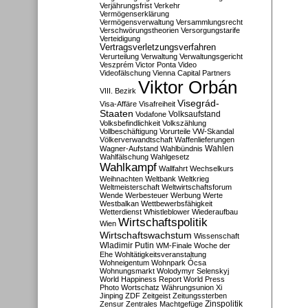
Verjährungsfrist
Verkehr
Vermögenserklärung
Vermögensverwaltung
Versammlungsrecht
Verschwörungstheorien
Versorgungstarife
Verteidigung
Vertragsverletzungsverfahren
Verurteilung
Verwaltung
Verwaltungsgericht
Veszprém
Victor Ponta
Video
Videofälschung
Vienna Capital Partners
Viktor Orbán
VIII. Bezirk
Visegrád-
Visa-Affäre
Visafreiheit
Staaten
Vodafone
Volksaufstand
Volksbefindlichkeit
Volkszählung
Vollbeschäftigung
Vorurteile
VW-Skandal
Völkerverwandtschaft
Waffenlieferungen
Wahlen
Wagner-Aufstand
Wahlbündnis
Wahlfälschung
Wahlgesetz
Wahlkampf
Wallfahrt
Wechselkurs
Weihnachten
Weltbank
Weltkrieg
Weltmeisterschaft
Weltwirtschaftsforum
Wende
Werbesteuer
Werbung
Werte
Westbalkan
Wettbewerbsfähigkeit
Wetterdienst
Whistleblower
Wiederaufbau
Wirtschaftspolitik
Wien
Wirtschaftswachstum
Wissenschaft
Wladimir Putin
WM-Finale
Woche der
Ehe
Wohltätigkeitsveranstaltung
Wohneigentum
Wohnpark Ócsa
Wohnungsmarkt
Wolodymyr Selenskyj
World Happiness Report
World Press
Photo
Wortschatz
Währungsunion
Xi
Jinping
ZDF
Zeitgeist
Zeitungssterben
Zensur
Zentrales Machtgefüge
Zinspolitik