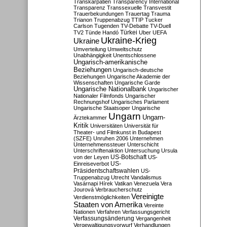
Transkarpatien
Transparency International
Transparenz
Transsexuelle
Transvestit
Trauerbekundungen
Trauertag
Trauma
Trianon
Truppenabzug
TTIP
Tucker
Carlson
Tugenden
TV-Debatte
TV-Duell
Türkei
TV2
Tünde Handó
Uber
UEFA
Ukraine-Krieg
Ukraine
Umverteilung
Umweltschutz
Unabhängigkeit
Unentschlossene
Ungarisch-amerikanische
Beziehungen
Ungarisch-deutsche
Beziehungen
Ungarische Akademie der
Wissenschaften
Ungarische Garde
Ungarische Nationalbank
Ungarischer
Nationaler Filmfonds
Ungarischer
Rechnungshof
Ungarisches Parlament
Ungarische Staatsoper
Ungarische
Ungarn
Ungarn-
Ärztekammer
Kritik
Universitäten
Universität für
Theater- und Filmkunst in Budapest
(SZFE)
Unruhen 2006
Unternehmen
Unternehmenssteuer
Unterschicht
Unterschriftenaktion
Untersuchung
Ursula
US-Botschaft
von der Leyen
US-
US-
Einreiseverbot
Präsidentschaftswahlen
US-
Truppenabzug
Utrecht
Vandalismus
Vasárnapi Hírek
Vatikan
Venezuela
Vera
Jourová
Verbraucherschutz
Vereinigte
Verdienstmöglichkeiten
Staaten von Amerika
Vereinte
Nationen
Verfahren
Verfassungsgericht
Verfassungsänderung
Vergangenheit
Vergewaltigungsvorwurf
Verhandlungen