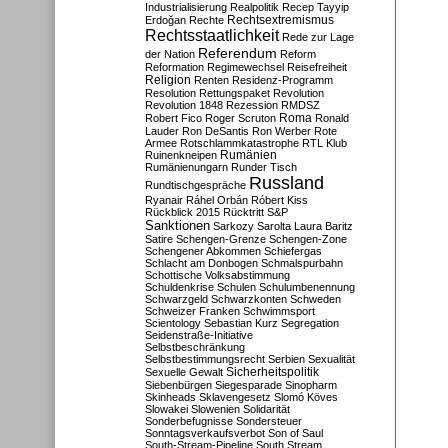
Industrialisierung
Realpolitik
Recep Tayyip
Rechtsextremismus
Erdoğan
Rechte
Rechtsstaatlichkeit
Rede zur Lage
Referendum
der Nation
Reform
Reformation
Regimewechsel
Reisefreiheit
Religion
Renten
Residenz-Programm
Resolution
Rettungspaket
Revolution
Revolution 1848
Rezession
RMDSZ
Roma
Robert Fico
Roger Scruton
Ronald
Lauder
Ron DeSantis
Ron Werber
Rote
Armee
Rotschlammkatastrophe
RTL Klub
Ruinenkneipen
Rumänien
Rumänienungarn
Runder Tisch
Russland
Rundtischgespräche
Ryanair
Ráhel Orbán
Róbert Kiss
Rückblick 2015
Rücktritt
S&P
Sanktionen
Sarkozy
Sarolta Laura Baritz
Satire
Schengen-Grenze
Schengen-Zone
Schengener Abkommen
Schiefergas
Schlacht am Donbogen
Schmalspurbahn
Schottische Volksabstimmung
Schuldenkrise
Schulen
Schulumbenennung
Schwarzgeld
Schwarzkonten
Schweden
Schweizer Franken
Schwimmsport
Scientology
Sebastian Kurz
Segregation
Seidenstraße-Initiative
Selbstbeschränkung
Selbstbestimmungsrecht
Serbien
Sexualität
Sicherheitspolitik
Sexuelle Gewalt
Siebenbürgen
Siegesparade
Sinopharm
Skinheads
Sklavengesetz
Slomó Köves
Slowakei
Slowenien
Solidarität
Sonderbefugnisse
Sondersteuer
Sonntagsverkaufsverbot
Son of Saul
South-Stream-Pipeline
South Stream