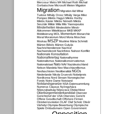
Mercosur
Metro M4
Michael Roth
Michail
Gorbatschow
Microsoft
Mieten
Migation
Migration
Migration Aid
Mihai
Tudose
Mihály Orosz
Mihály Varga
Mike
Pompeo
Miklós Hagyó
Miklós Horthy
Miklós Kásler
Miklós Németh
Miklós
Seszták
Militär
Milla
Milo Yiannopoulos
Minderheiten
Mindestlohn
Minsk-
Abkommen
Mittelklasse
MKB
MKKP
Momentum
Mobilisierung
MOL
Monarchie
Moral
Moratorium
Mord
Moria
Moschee
MSZP
Moskau
Muslime
Mária Schmidt
Márton Békés
Márton Gulyás
Nachrichtendienste
Nachruf
Nachwendezeit
Nacktfotos
Nahost-Konflikt
Nationale Konsultation
Nationalfeiertag
Nationalhymne
Nationalismus
Nationalkonservatismus
Nato
Nationalstaat
NAV
Nazideutschland
Nelson Mandela
Neo-Macchiavellismus
NGOs
Neofaschisten
Neoliberalität
Niederlande
Nikola Gruevski
Nobelpreis
Nordkorea
Nord Stream
Norwegischer
Fonds
Notre Dame
Notstand
Notstandsgesetze
NSA-Datensammlung
Numerus Clausus
Nyíregyháza
Népszabadság
Népszava
Obdachlose
Oberbürgermeisterkandidat
Oberster
Gerichtshof der USA
Oberstes Gericht
Offene Gesellschaft
Offshore-Firmen
Oktoberrevolution
OLAF
Olaf Scholz
Olivér
Várhelyi
Olympia-Bewerbung
Olympische
Spiele
Ombudsmann
Open Government
Opposition