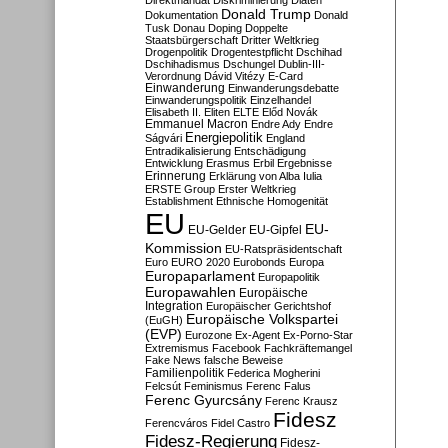
Direktmandat
Diskriminierung
Diäten
Donald Trump
Dokumentation
Donald
Tusk
Donau
Doping
Doppelte
Staatsbürgerschaft
Dritter Weltkrieg
Drogenpolitik
Drogentestpflicht
Dschihad
Dschihadismus
Dschungel
Dublin-III-
Verordnung
Dávid Vitézy
E-Card
Einwanderung
Einwanderungsdebatte
Einwanderungspolitik
Einzelhandel
Elisabeth II.
Eliten
ELTE
Előd Novák
Emmanuel Macron
Endre Ady
Endre
Energiepolitik
Ságvári
England
Entradikalisierung
Entschädigung
Entwicklung
Erasmus
Erbil
Ergebnisse
Erinnerung
Erklärung von Alba Iulia
ERSTE Group
Erster Weltkrieg
Establishment
Ethnische Homogenität
EU
EU-
EU-Gelder
EU-Gipfel
Kommission
EU-Ratspräsidentschaft
Euro
EURO 2020
Eurobonds
Europa
Europaparlament
Europapolitik
Europawahlen
Europäische
Integration
Europäischer Gerichtshof
Europäische Volkspartei
(EuGH)
(EVP)
Eurozone
Ex-Agent
Ex-Porno-Star
Extremismus
Facebook
Fachkräftemangel
Fake News
falsche Beweise
Familienpolitik
Federica Mogherini
Felcsút
Feminismus
Ferenc Falus
Ferenc Gyurcsány
Ferenc Krausz
Fidesz
Ferencváros
Fidel Castro
Fidesz-Regierung
Fidesz-