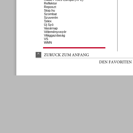
Reflektor
Reposzt
Stop.hu
Szombat
Szuverén
Telex
Új Szó
Vasárnap
Véleményvezér
Világgazdaság
VS
WMN
^
ZURÜ
CK 
ZUM 
ANFANG
DEN 
FAVORITEN 