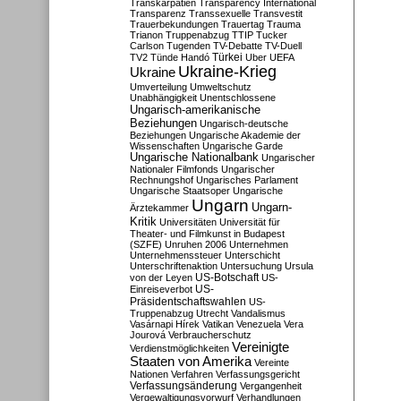
Transkarpatien
Transparency International
Transparenz
Transsexuelle
Transvestit
Trauerbekundungen
Trauertag
Trauma
Trianon
Truppenabzug
TTIP
Tucker
Carlson
Tugenden
TV-Debatte
TV-Duell
Türkei
TV2
Tünde Handó
Uber
UEFA
Ukraine-Krieg
Ukraine
Umverteilung
Umweltschutz
Unabhängigkeit
Unentschlossene
Ungarisch-amerikanische
Beziehungen
Ungarisch-deutsche
Beziehungen
Ungarische Akademie der
Wissenschaften
Ungarische Garde
Ungarische Nationalbank
Ungarischer
Nationaler Filmfonds
Ungarischer
Rechnungshof
Ungarisches Parlament
Ungarische Staatsoper
Ungarische
Ungarn
Ungarn-
Ärztekammer
Kritik
Universitäten
Universität für
Theater- und Filmkunst in Budapest
(SZFE)
Unruhen 2006
Unternehmen
Unternehmenssteuer
Unterschicht
Unterschriftenaktion
Untersuchung
Ursula
US-Botschaft
von der Leyen
US-
US-
Einreiseverbot
Präsidentschaftswahlen
US-
Truppenabzug
Utrecht
Vandalismus
Vasárnapi Hírek
Vatikan
Venezuela
Vera
Jourová
Verbraucherschutz
Vereinigte
Verdienstmöglichkeiten
Staaten von Amerika
Vereinte
Nationen
Verfahren
Verfassungsgericht
Verfassungsänderung
Vergangenheit
Vergewaltigungsvorwurf
Verhandlungen