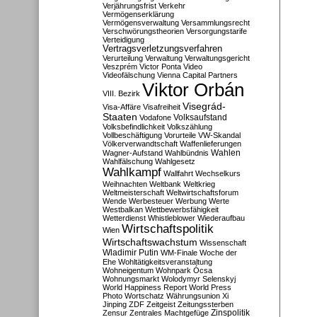
Verjährungsfrist
Verkehr
Vermögenserklärung
Vermögensverwaltung
Versammlungsrecht
Verschwörungstheorien
Versorgungstarife
Verteidigung
Vertragsverletzungsverfahren
Verurteilung
Verwaltung
Verwaltungsgericht
Veszprém
Victor Ponta
Video
Videofälschung
Vienna Capital Partners
Viktor Orbán
VIII. Bezirk
Visegrád-
Visa-Affäre
Visafreiheit
Staaten
Vodafone
Volksaufstand
Volksbefindlichkeit
Volkszählung
Vollbeschäftigung
Vorurteile
VW-Skandal
Völkerverwandtschaft
Waffenlieferungen
Wahlen
Wagner-Aufstand
Wahlbündnis
Wahlfälschung
Wahlgesetz
Wahlkampf
Wallfahrt
Wechselkurs
Weihnachten
Weltbank
Weltkrieg
Weltmeisterschaft
Weltwirtschaftsforum
Wende
Werbesteuer
Werbung
Werte
Westbalkan
Wettbewerbsfähigkeit
Wetterdienst
Whistleblower
Wiederaufbau
Wirtschaftspolitik
Wien
Wirtschaftswachstum
Wissenschaft
Wladimir Putin
WM-Finale
Woche der
Ehe
Wohltätigkeitsveranstaltung
Wohneigentum
Wohnpark Ócsa
Wohnungsmarkt
Wolodymyr Selenskyj
World Happiness Report
World Press
Photo
Wortschatz
Währungsunion
Xi
Jinping
ZDF
Zeitgeist
Zeitungssterben
Zensur
Zentrales Machtgefüge
Zinspolitik