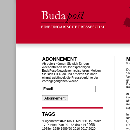
ABONNEMENT
M
Ab sofort können Sie sich für den
9. 
wöchentlichen deutschsprachigen
De
BudaPost-Newsletter registrieren. Melden
St
Sie sich HIER an und erhalten Sie noch
Vo
einmal gebündelt die Presseberichte der
ge
vorangegangenen Woche.
Re
Ka
In
ko
hi
Ko
re
TAGS
In
si
"Lügenrede"
#MeToo
1. Mai
9/11
15. März
Um
1956
17-Punkte-Plan
99
168 óra
444
(D
wo
1968er
1989
1989/90
2016
2017
2020