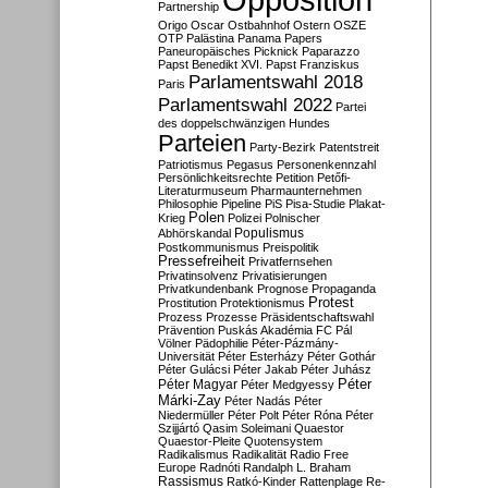
Partnership
Origo
Oscar
Ostbahnhof
Ostern
OSZE
OTP
Palästina
Panama Papers
Paneuropäisches Picknick
Paparazzo
Papst Benedikt XVI.
Papst Franziskus
Parlamentswahl 2018
Paris
Parlamentswahl 2022
Partei
des doppelschwänzigen Hundes
Parteien
Party-Bezirk
Patentstreit
Patriotismus
Pegasus
Personenkennzahl
Persönlichkeitsrechte
Petition
Petőfi-
Literaturmuseum
Pharmaunternehmen
Philosophie
Pipeline
PiS
Pisa-Studie
Plakat-
Polen
Krieg
Polizei
Polnischer
Populismus
Abhörskandal
Postkommunismus
Preispolitik
Pressefreiheit
Privatfernsehen
Privatinsolvenz
Privatisierungen
Privatkundenbank
Prognose
Propaganda
Protest
Prostitution
Protektionismus
Prozess
Prozesse
Präsidentschaftswahl
Prävention
Puskás Akadémia FC
Pál
Völner
Pädophilie
Péter-Pázmány-
Universität
Péter Esterházy
Péter Gothár
Péter Gulácsi
Péter Jakab
Péter Juhász
Péter
Péter Magyar
Péter Medgyessy
Márki-Zay
Péter Nadás
Péter
Niedermüller
Péter Polt
Péter Róna
Péter
Szijjártó
Qasim Soleimani
Quaestor
Quaestor-Pleite
Quotensystem
Radikalismus
Radikalität
Radio Free
Europe
Radnóti
Randalph L. Braham
Rassismus
Ratkó-Kinder
Rattenplage
Re-