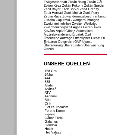
Zivilgesellschaft
Zoltán Balog
Zoltán Gál
Zoltán Kész
Zoltán Pokorni
Zoltán Spéder
Zsolt Bayer
Zsolt Borkai
Zsolt Gréczy
Zsolt Hernádi
Zsolt Molnár
Zsolt Petry
Zsófia Rácz
Zuwanderungsbeschränkung
Zuzana Čaputová
Zwangsräumungen
Zweidrittelmehrheit
Zweiter Weltkrieg
Zwischenkriegszeit
Ágnes Geréb
Ákos
Kovács
Árpád Göncz
Ásotthalom
Ärzteabwanderung
Érpatak
Ózd
Öffentliche Aufträge
Öffentlicher Dienst
Öl-
Embargo
Österreich
ÖVP
Újpest
Überalterung
Überstunden
Überwachung
Őszöd
UNSERE QUELLEN
168 Óra
24.hu
444
888
Alfahír
Átlátszó
ATV
Azonnali
Blikk
Cink
Élet és Irodalom
Ferenc Kumin
Figyelő
Gábor Török
Galamus
Gondola
Hetek
Heti Válasz