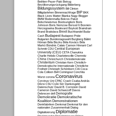
Bethlen-Peyer-Pakt
Betrug
Bevölkerungsrückgang
Bilderberg
Bildungssystem
Bill Clinton
BIP
Billigdarlehen
Binnennachfrage
BKK
Black Lives Matter
Blanka Nagy
Blogger
BMW
Bodenmafia
Bokros-Paket
Bolschewismus
Bootsunglück
Boris
Johnson
Boris Nemzow
Borsod 6
Bosnien-
Herzegowina
Boulevard
Boykott
Braindrain
Brexit
Brand
Bratislava
Buchhandel
Buda-
Budapest
Cash
Budapest Pride
Bulgarien
Bundestagswahl
Burgberg
Bálint
Hóman
Béla Biszku
Béla Kovács
Béla
Markó
Bündnis
Calais
Cannon Hinnant
Carl
Central European
Schmitt
CDU
University (CEU)
CETA
Chanukka
Charlie Hebdo
Charlottesville
Chemnitz
China
Christchurch
Christdemokratie
Christentum
Christian Kern
Christlich-
Demokratische Internationale
Christliche
Freiheit
Christoph Schönborn
CIA
Coca-
Cola
Colleen Bell
Comingout
Conchita
Coronavirus
Wurst
corona
Corvinus-Uni
CPAC
Crash
Csaba András
Dézsi
CSU
Csíki Sör
Dankesgeld
Datenschutz
David B. Cornstein
David
Cameron
David Schwezoff
Davos
Demografie
Debrecen
defi
Demokratie
Demokratische
Koalition
Demonstrationen
Denkfabriken
Denkmal
Denkmal für den
nationalen Zusammenhalt
Dialog
Diplomatie
Digitalisierung