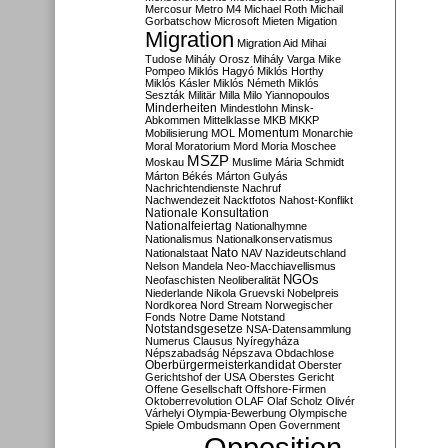
Mercosur
Metro M4
Michael Roth
Michail
Gorbatschow
Microsoft
Mieten
Migation
Migration
Migration Aid
Mihai
Tudose
Mihály Orosz
Mihály Varga
Mike
Pompeo
Miklós Hagyó
Miklós Horthy
Miklós Kásler
Miklós Németh
Miklós
Seszták
Militär
Milla
Milo Yiannopoulos
Minderheiten
Mindestlohn
Minsk-
Abkommen
Mittelklasse
MKB
MKKP
Momentum
Mobilisierung
MOL
Monarchie
Moral
Moratorium
Mord
Moria
Moschee
MSZP
Moskau
Muslime
Mária Schmidt
Márton Békés
Márton Gulyás
Nachrichtendienste
Nachruf
Nachwendezeit
Nacktfotos
Nahost-Konflikt
Nationale Konsultation
Nationalfeiertag
Nationalhymne
Nationalismus
Nationalkonservatismus
Nato
Nationalstaat
NAV
Nazideutschland
Nelson Mandela
Neo-Macchiavellismus
NGOs
Neofaschisten
Neoliberalität
Niederlande
Nikola Gruevski
Nobelpreis
Nordkorea
Nord Stream
Norwegischer
Fonds
Notre Dame
Notstand
Notstandsgesetze
NSA-Datensammlung
Numerus Clausus
Nyíregyháza
Népszabadság
Népszava
Obdachlose
Oberbürgermeisterkandidat
Oberster
Gerichtshof der USA
Oberstes Gericht
Offene Gesellschaft
Offshore-Firmen
Oktoberrevolution
OLAF
Olaf Scholz
Olivér
Várhelyi
Olympia-Bewerbung
Olympische
Spiele
Ombudsmann
Open Government
Opposition