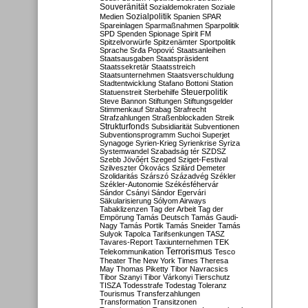
Souveränität
Sozialdemokraten
Soziale
Sozialpolitik
Medien
Spanien
SPAR
Spareinlagen
Sparmaßnahmen
Sparpolitik
SPD
Spenden
Spionage
Spirit FM
Spitzelvorwürfe
Spitzenämter
Sportpolitik
Sprache
Srđa Popović
Staatsanleihen
Staatsausgaben
Staatspräsident
Staatssekretär
Staatsstreich
Staatsunternehmen
Staatsverschuldung
Stadtentwicklung
Stafano Bottoni
Station
Steuerpolitik
Statuenstreit
Sterbehilfe
Steve Bannon
Stiftungen
Stiftungsgelder
Stimmenkauf
Strabag
Strafrecht
Strafzahlungen
Straßenblockaden
Streik
Strukturfonds
Subsidiarität
Subventionen
Subventionsprogramm
Suchoi Superjet
Synagoge
Syrien-Krieg
Syrienkrise
Syriza
Systemwandel
Szabadság tér
SZDSZ
Szebb Jövőért
Szeged
Sziget-Festival
Szilveszter Ókovács
Szilárd Demeter
Szolidaritás
Szárszó
Századvég
Székler
Székler-Autonomie
Székésféhervár
Sándor Csányi
Sándor Egervári
Säkularisierung
Sólyom Airways
Tabaklizenzen
Tag der Arbeit
Tag der
Empörung
Tamás Deutsch
Tamás Gaudi-
Nagy
Tamás Portik
Tamás Sneider
Tamás
Sulyok
Tapolca
Tarifsenkungen
TASZ
Tavares-Report
Taxiunternehmen
TEK
Terrorismus
Telekommunikation
Tesco
Theater
The New York Times
Theresa
May
Thomas Piketty
Tibor Navracsics
Tibor Szanyi
Tibor Várkonyi
Tierschutz
TISZA
Todesstrafe
Todestag
Toleranz
Tourismus
Transferzahlungen
Transformation
Transitzonen