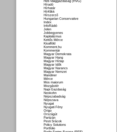
Heti Világgazdaság (HVG)
Híradó
Hírhatár
HírKlikk
Hírszerző
Hungarian Conservative
Index
InfoRádió
Jelen
Jobbegyenes
Kapitalizmus
Kettős Mérce
Kisalföld
Komment.hu
Kommentár
Magyar Demokrata
Magyar Hang
Magyar Hírlap
Magyar Idők
Magyar Narancs
Magyar Nemzet
Mandiner
Mérce
Mos maiorum
Mozgástér
Napi Gazdaság
Neokohn
Népszabadság
Népszava
Nyugat
Nyugati Fény
Origo
Országút
Partizán
Pesti Srácok
Policy Solutions
Portfolio
Radio Freies Europa (RFE)