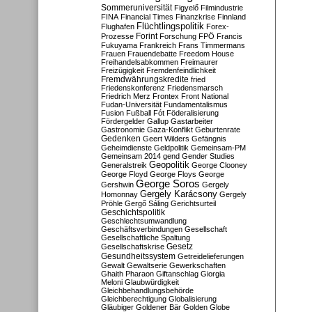
Sommeruniversität
Figyelő
Filmindustrie
FINA
Financial Times
Finanzkrise
Finnland
Flüchtlingspolitik
Flughafen
Forex-
Forint
Prozesse
Forschung
FPÖ
Francis
Fukuyama
Frankreich
Frans Timmermans
Frauen
Frauendebatte
Freedom House
Freihandelsabkommen
Freimaurer
Freizügigkeit
Fremdenfeindlichkeit
Fremdwährungskredite
fried
Friedenskonferenz
Friedensmarsch
Friedrich Merz
Frontex
Front National
Fudan-Universität
Fundamentalismus
Fusion
Fußball
Fót
Föderalisierung
Fördergelder
Gallup
Gastarbeiter
Gastronomie
Gaza-Konflikt
Geburtenrate
Gedenken
Geert Wilders
Gefängnis
Geheimdienste
Geldpolitik
Gemeinsam-PM
Gemeinsam 2014
gend
Gender Studies
Geopolitik
Generalstreik
George Clooney
George Floyd
George Floys
George
George Soros
Gershwin
Gergely
Gergely Karácsony
Homonnay
Gergely
Pröhle
Gergő Sáling
Gerichtsurteil
Geschichtspolitik
Geschlechtsumwandlung
Geschäftsverbindungen
Gesellschaft
Gesellschaftliche Spaltung
Gesetz
Gesellschaftskrise
Gesundheitssystem
Getreidelieferungen
Gewalt
Gewaltserie
Gewerkschaften
Ghaith Pharaon
Giftanschlag
Giorgia
Meloni
Glaubwürdigkeit
Gleichbehandlungsbehörde
Gleichberechtigung
Globalisierung
Gläubiger
Goldener Bär
Golden Globe