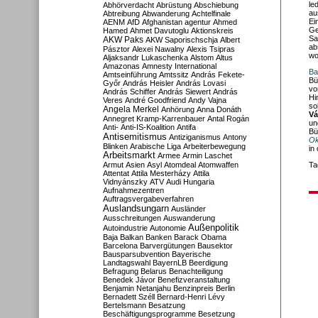
le
Abhörverdacht
Abrüstung
Abschiebung
au
Abtreibung
Abwanderung
Achtelfinale
Ei
AENM
AfD
Afghanistan
agentur
Ahmed
Ge
Hamed
Ahmet Davutoglu
Aktionskreis
Sa
AKW Paks
AKW Saporischschja
Albert
ab
Pásztor
Alexei Nawalny
Alexis Tsipras
wo
Aljaksandr Lukaschenka
Alstom
Altus
Amazonas
Amnesty International
Ba
Amtseinführung
Amtssitz
András Fekete-
Bü
Győr
András Heisler
András Lovasi
vo
András Schiffer
András Siewert
András
Hi
Veres
André Goodfriend
Andy Vajna
so
Angela Merkel
Anhörung
Anna Donáth
Vá
Annegret Kramp-Karrenbauer
Antal Rogán
un
Anti-
Anti-IS-Koalition
Antifa
Bü
Antisemitismus
Antiziganismus
Antony
Ok
Blinken
Arabische Liga
Arbeiterbewegung
in
Arbeitsmarkt
Armee
Armin Laschet
Armut
Asien
Asyl
Atomdeal
Atomwaffen
Ta
Attentat
Attila Mesterházy
Attila
Vidnyánszky
ATV
Audi Hungaria
Aufnahmezentren
Auftragsvergabeverfahren
Auslandsungarn
Ausländer
Ausschreitungen
Auswanderung
Außenpolitik
Autoindustrie
Autonomie
Baja
Balkan
Banken
Barack Obama
Barcelona
Barvergütungen
Bausektor
Bausparsubvention
Bayerische
Landtagswahl
BayernLB
Beerdigung
Befragung
Belarus
Benachteiligung
Benedek Jávor
Benefizveranstaltung
Benjamin Netanjahu
Benzinpreis
Berlin
Bernadett Széll
Bernard-Henri Lévy
Bertelsmann
Besatzung
Beschäftigungsprogramme
Besetzung