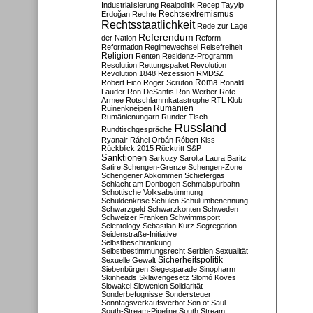
Industrialisierung
Realpolitik
Recep Tayyip
Rechtsextremismus
Erdoğan
Rechte
Rechtsstaatlichkeit
Rede zur Lage
Referendum
der Nation
Reform
Reformation
Regimewechsel
Reisefreiheit
Religion
Renten
Residenz-Programm
Resolution
Rettungspaket
Revolution
Revolution 1848
Rezession
RMDSZ
Roma
Robert Fico
Roger Scruton
Ronald
Lauder
Ron DeSantis
Ron Werber
Rote
Armee
Rotschlammkatastrophe
RTL Klub
Ruinenkneipen
Rumänien
Rumänienungarn
Runder Tisch
Russland
Rundtischgespräche
Ryanair
Ráhel Orbán
Róbert Kiss
Rückblick 2015
Rücktritt
S&P
Sanktionen
Sarkozy
Sarolta Laura Baritz
Satire
Schengen-Grenze
Schengen-Zone
Schengener Abkommen
Schiefergas
Schlacht am Donbogen
Schmalspurbahn
Schottische Volksabstimmung
Schuldenkrise
Schulen
Schulumbenennung
Schwarzgeld
Schwarzkonten
Schweden
Schweizer Franken
Schwimmsport
Scientology
Sebastian Kurz
Segregation
Seidenstraße-Initiative
Selbstbeschränkung
Selbstbestimmungsrecht
Serbien
Sexualität
Sicherheitspolitik
Sexuelle Gewalt
Siebenbürgen
Siegesparade
Sinopharm
Skinheads
Sklavengesetz
Slomó Köves
Slowakei
Slowenien
Solidarität
Sonderbefugnisse
Sondersteuer
Sonntagsverkaufsverbot
Son of Saul
South-Stream-Pipeline
South Stream