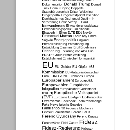
Direktmandat
Diskriminierung
Diäten
Donald Trump
Dokumentation
Donald
Tusk
Donau
Doping
Doppelte
Staatsbürgerschaft
Dritter Weltkrieg
Drogenpolitik
Drogentestpflicht
Dschihad
Dschihadismus
Dschungel
Dublin-III-
Verordnung
Dávid Vitézy
E-Card
Einwanderung
Einwanderungsdebatte
Einwanderungspolitik
Einzelhandel
Elisabeth II.
Eliten
ELTE
Előd Novák
Emmanuel Macron
Endre Ady
Endre
Energiepolitik
Ságvári
England
Entradikalisierung
Entschädigung
Entwicklung
Erasmus
Erbil
Ergebnisse
Erinnerung
Erklärung von Alba Iulia
ERSTE Group
Erster Weltkrieg
Establishment
Ethnische Homogenität
EU
EU-
EU-Gelder
EU-Gipfel
Kommission
EU-Ratspräsidentschaft
Euro
EURO 2020
Eurobonds
Europa
Europaparlament
Europapolitik
Europawahlen
Europäische
Integration
Europäischer Gerichtshof
Europäische Volkspartei
(EuGH)
(EVP)
Eurozone
Ex-Agent
Ex-Porno-Star
Extremismus
Facebook
Fachkräftemangel
Fake News
falsche Beweise
Familienpolitik
Federica Mogherini
Felcsút
Feminismus
Ferenc Falus
Ferenc Gyurcsány
Ferenc Krausz
Fidesz
Ferencváros
Fidel Castro
Fidesz-Regierung
Fidesz-