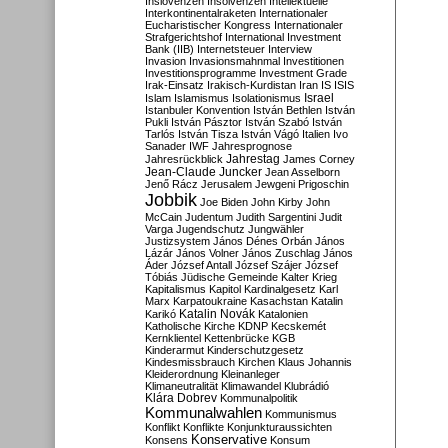
Inslovenzen
Insolvenzen
Intellektuelle
Interkontinentalraketen
Internationaler
Eucharistischer Kongress
Internationaler
Strafgerichtshof
International Investment
Bank (IIB)
Internetsteuer
Interview
Invasion
Invasionsmahnmal
Investitionen
Investitionsprogramme
Investment Grade
Irak-Einsatz
Irakisch-Kurdistan
Iran
IS
ISIS
Israel
Islam
Islamismus
Isolationismus
Istanbuler Konvention
István Bethlen
István
Pukli
István Pásztor
István Szabó
István
Tarlós
István Tisza
István Vágó
Italien
Ivo
Sanader
IWF
Jahresprognose
Jahrestag
Jahresrückblick
James Corney
Jean-Claude Juncker
Jean Asselborn
Jenő Rácz
Jerusalem
Jewgeni Prigoschin
Jobbik
Joe Biden
John Kirby
John
McCain
Judentum
Judith Sargentini
Judit
Varga
Jugendschutz
Jungwähler
Justizsystem
János Dénes Orbán
János
Lázár
János Volner
János Zuschlag
János
Áder
József Antall
József Szájer
József
Tóbiás
Jüdische Gemeinde
Kalter Krieg
Kapitalismus
Kapitol
Kardinalgesetz
Karl
Marx
Karpatoukraine
Kasachstan
Katalin
Katalin Novák
Karikó
Katalonien
Katholische Kirche
KDNP
Kecskemét
Kernklientel
Kettenbrücke
KGB
Kinderarmut
Kinderschutzgesetz
Kindesmissbrauch
Kirchen
Klaus Johannis
Kleiderordnung
Kleinanleger
Klimaneutralität
Klimawandel
Klubrádió
Klára Dobrev
Kommunalpolitik
Kommunalwahlen
Kommunismus
Konflikt
Konflikte
Konjunkturaussichten
Konservative
Konsens
Konsum