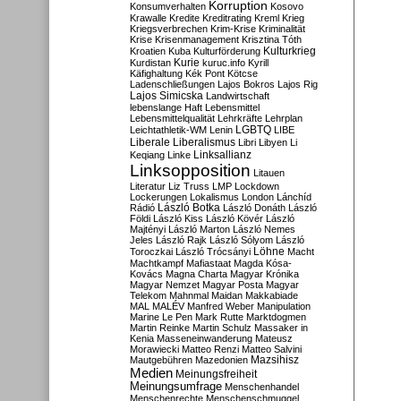
Korruption
Konsumverhalten
Kosovo
Krawalle
Kredite
Kreditrating
Kreml
Krieg
Kriegsverbrechen
Krim-Krise
Kriminalität
Krise
Krisenmanagement
Krisztina Tóth
Kulturkrieg
Kroatien
Kuba
Kulturförderung
Kurdistan
Kurie
kuruc.info
Kyrill
Käfighaltung
Kék Pont
Kötcse
Ladenschließungen
Lajos Bokros
Lajos Rig
Lajos Simicska
Landwirtschaft
lebenslange Haft
Lebensmittel
Lebensmittelqualität
Lehrkräfte
Lehrplan
LGBTQ
Leichtathletik-WM
Lenin
LIBE
Liberale
Liberalismus
Libri
Libyen
Li
Linksallianz
Keqiang
Linke
Linksopposition
Litauen
Literatur
Liz Truss
LMP
Lockdown
Lockerungen
Lokalismus
London
Lánchíd
Rádió
László Botka
László Donáth
László
Földi
László Kiss
László Kövér
László
Majtényi
László Marton
László Nemes
Jeles
László Rajk
László Sólyom
László
Löhne
Toroczkai
László Trócsányi
Macht
Machtkampf
Mafiastaat
Magda Kósa-
Kovács
Magna Charta
Magyar Krónika
Magyar Nemzet
Magyar Posta
Magyar
Telekom
Mahnmal
Maidan
Makkabiade
MAL
MALÉV
Manfred Weber
Manipulation
Marine Le Pen
Mark Rutte
Marktdogmen
Martin Reinke
Martin Schulz
Massaker in
Kenia
Masseneinwanderung
Mateusz
Morawiecki
Matteo Renzi
Matteo Salvini
Mautgebühren
Mazedonien
Mazsihisz
Medien
Meinungsfreiheit
Meinungsumfrage
Menschenhandel
Menschenrechte
Menschenschmuggel