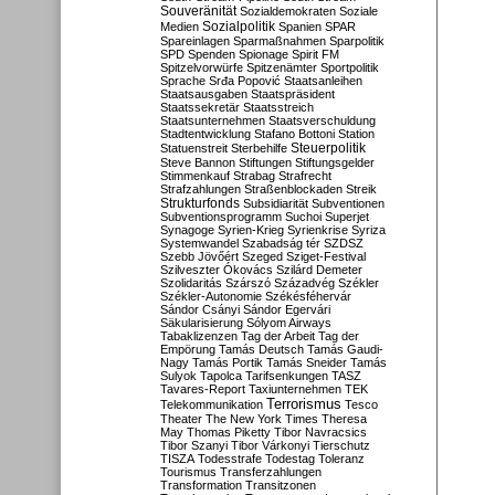
Souveränität
Sozialdemokraten
Soziale
Sozialpolitik
Medien
Spanien
SPAR
Spareinlagen
Sparmaßnahmen
Sparpolitik
SPD
Spenden
Spionage
Spirit FM
Spitzelvorwürfe
Spitzenämter
Sportpolitik
Sprache
Srđa Popović
Staatsanleihen
Staatsausgaben
Staatspräsident
Staatssekretär
Staatsstreich
Staatsunternehmen
Staatsverschuldung
Stadtentwicklung
Stafano Bottoni
Station
Steuerpolitik
Statuenstreit
Sterbehilfe
Steve Bannon
Stiftungen
Stiftungsgelder
Stimmenkauf
Strabag
Strafrecht
Strafzahlungen
Straßenblockaden
Streik
Strukturfonds
Subsidiarität
Subventionen
Subventionsprogramm
Suchoi Superjet
Synagoge
Syrien-Krieg
Syrienkrise
Syriza
Systemwandel
Szabadság tér
SZDSZ
Szebb Jövőért
Szeged
Sziget-Festival
Szilveszter Ókovács
Szilárd Demeter
Szolidaritás
Szárszó
Századvég
Székler
Székler-Autonomie
Székésféhervár
Sándor Csányi
Sándor Egervári
Säkularisierung
Sólyom Airways
Tabaklizenzen
Tag der Arbeit
Tag der
Empörung
Tamás Deutsch
Tamás Gaudi-
Nagy
Tamás Portik
Tamás Sneider
Tamás
Sulyok
Tapolca
Tarifsenkungen
TASZ
Tavares-Report
Taxiunternehmen
TEK
Terrorismus
Telekommunikation
Tesco
Theater
The New York Times
Theresa
May
Thomas Piketty
Tibor Navracsics
Tibor Szanyi
Tibor Várkonyi
Tierschutz
TISZA
Todesstrafe
Todestag
Toleranz
Tourismus
Transferzahlungen
Transformation
Transitzonen