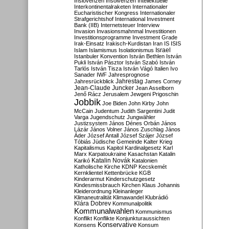
Inslovenzen
Insolvenzen
Intellektuelle
Interkontinentalraketen
Internationaler
Eucharistischer Kongress
Internationaler
Strafgerichtshof
International Investment
Bank (IIB)
Internetsteuer
Interview
Invasion
Invasionsmahnmal
Investitionen
Investitionsprogramme
Investment Grade
Irak-Einsatz
Irakisch-Kurdistan
Iran
IS
ISIS
Israel
Islam
Islamismus
Isolationismus
Istanbuler Konvention
István Bethlen
István
Pukli
István Pásztor
István Szabó
István
Tarlós
István Tisza
István Vágó
Italien
Ivo
Sanader
IWF
Jahresprognose
Jahrestag
Jahresrückblick
James Corney
Jean-Claude Juncker
Jean Asselborn
Jenő Rácz
Jerusalem
Jewgeni Prigoschin
Jobbik
Joe Biden
John Kirby
John
McCain
Judentum
Judith Sargentini
Judit
Varga
Jugendschutz
Jungwähler
Justizsystem
János Dénes Orbán
János
Lázár
János Volner
János Zuschlag
János
Áder
József Antall
József Szájer
József
Tóbiás
Jüdische Gemeinde
Kalter Krieg
Kapitalismus
Kapitol
Kardinalgesetz
Karl
Marx
Karpatoukraine
Kasachstan
Katalin
Katalin Novák
Karikó
Katalonien
Katholische Kirche
KDNP
Kecskemét
Kernklientel
Kettenbrücke
KGB
Kinderarmut
Kinderschutzgesetz
Kindesmissbrauch
Kirchen
Klaus Johannis
Kleiderordnung
Kleinanleger
Klimaneutralität
Klimawandel
Klubrádió
Klára Dobrev
Kommunalpolitik
Kommunalwahlen
Kommunismus
Konflikt
Konflikte
Konjunkturaussichten
Konservative
Konsens
Konsum