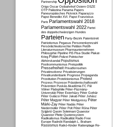
Partnership
Origo
Oscar
Ostbahnhof
Ostern
OSZE
OTP
Palästina
Panama Papers
Paneuropäisches Picknick
Paparazzo
Papst Benedikt XVI.
Papst Franziskus
Parlamentswahl 2018
Paris
Parlamentswahl 2022
Partei
des doppelschwänzigen Hundes
Parteien
Party-Bezirk
Patentstreit
Patriotismus
Pegasus
Personenkennzahl
Persönlichkeitsrechte
Petition
Petőfi-
Literaturmuseum
Pharmaunternehmen
Philosophie
Pipeline
PiS
Pisa-Studie
Plakat-
Polen
Krieg
Polizei
Polnischer
Populismus
Abhörskandal
Postkommunismus
Preispolitik
Pressefreiheit
Privatfernsehen
Privatinsolvenz
Privatisierungen
Privatkundenbank
Prognose
Propaganda
Protest
Prostitution
Protektionismus
Prozess
Prozesse
Präsidentschaftswahl
Prävention
Puskás Akadémia FC
Pál
Völner
Pädophilie
Péter-Pázmány-
Universität
Péter Esterházy
Péter Gothár
Péter Gulácsi
Péter Jakab
Péter Juhász
Péter
Péter Magyar
Péter Medgyessy
Márki-Zay
Péter Nadás
Péter
Niedermüller
Péter Polt
Péter Róna
Péter
Szijjártó
Qasim Soleimani
Quaestor
Quaestor-Pleite
Quotensystem
Radikalismus
Radikalität
Radio Free
Europe
Radnóti
Randalph L. Braham
Rassismus
Ratkó-Kinder
Rattenplage
Re-