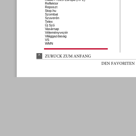
Reflektor
Reposzt
Stop.hu
Szombat
Szuverén
Telex
Új Szó
Vasárnap
Véleményvezér
Világgazdaság
VS
WMN
^
ZURÜ
CK 
ZUM 
ANFANG
DEN 
FAVORITEN 