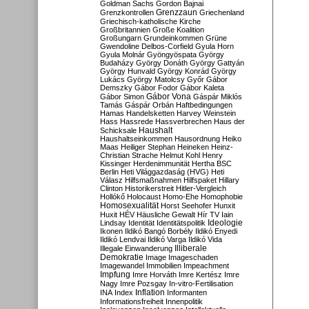
Goldman Sachs
Gordon Bajnai
Grenzzaun
Grenzkontrollen
Griechenland
Griechisch-katholische Kirche
Großbritannien
Große Koalition
Großungarn
Grundeinkommen
Grüne
Gwendoline Delbos-Corfield
Gyula Horn
Gyula Molnár
Gyöngyöspata
György
Budaházy
György Donáth
György Gattyán
György Hunvald
György Konrád
György
Lukács
György Matolcsy
Győr
Gábor
Demszky
Gábor Fodor
Gábor Kaleta
Gábor Vona
Gábor Simon
Gáspár Miklós
Tamás
Gáspár Orbán
Haftbedingungen
Hamas
Handelsketten
Harvey Weinstein
Hass
Hassrede
Hassverbrechen
Haus der
Haushalt
Schicksale
Haushaltseinkommen
Hausordnung
Heiko
Maas
Heiliger Stephan
Heineken
Heinz-
Christian Strache
Helmut Kohl
Henry
Kissinger
Herdenimmunität
Hertha BSC
Berlin
Heti Világgazdaság (HVG)
Heti
Válasz
Hilfsmaßnahmen
Hilfspaket
Hillary
Clinton
Historikerstreit
Hitler-Vergleich
Hollókő
Holocaust
Homo-Ehe
Homophobie
Homosexualität
Horst Seehofer
Hunxit
Huxit
HÉV
Häusliche Gewalt
Hír TV
Iain
Lindsay
Identität
Identitätspolitik
Ideologie
Ikonen
Ildikó Bangó Borbély
Ildikó Enyedi
Ildikó Lendvai
Ildikó Varga
Ildikó Vida
Illiberale
Illegale Einwanderung
Demokratie
Image
Imageschaden
Imagewandel
Immobilien
Impeachment
Impfung
Imre Horváth
Imre Kertész
Imre
Nagy
Imre Pozsgay
In-vitro-Fertilisation
Inflation
INA
Index
Informanten
Informationsfreiheit
Innenpolitik