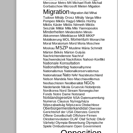
Mercosur
Metro M4
Michael Roth
Michail
Gorbatschow
Microsoft
Mieten
Migation
Migration
Migration Aid
Mihai
Tudose
Mihály Orosz
Mihály Varga
Mike
Pompeo
Miklós Hagyó
Miklós Horthy
Miklós Kásler
Miklós Németh
Miklós
Seszták
Militär
Milla
Milo Yiannopoulos
Minderheiten
Mindestlohn
Minsk-
Abkommen
Mittelklasse
MKB
MKKP
Momentum
Mobilisierung
MOL
Monarchie
Moral
Moratorium
Mord
Moria
Moschee
MSZP
Moskau
Muslime
Mária Schmidt
Márton Békés
Márton Gulyás
Nachrichtendienste
Nachruf
Nachwendezeit
Nacktfotos
Nahost-Konflikt
Nationale Konsultation
Nationalfeiertag
Nationalhymne
Nationalismus
Nationalkonservatismus
Nato
Nationalstaat
NAV
Nazideutschland
Nelson Mandela
Neo-Macchiavellismus
NGOs
Neofaschisten
Neoliberalität
Niederlande
Nikola Gruevski
Nobelpreis
Nordkorea
Nord Stream
Norwegischer
Fonds
Notre Dame
Notstand
Notstandsgesetze
NSA-Datensammlung
Numerus Clausus
Nyíregyháza
Népszabadság
Népszava
Obdachlose
Oberbürgermeisterkandidat
Oberster
Gerichtshof der USA
Oberstes Gericht
Offene Gesellschaft
Offshore-Firmen
Oktoberrevolution
OLAF
Olaf Scholz
Olivér
Várhelyi
Olympia-Bewerbung
Olympische
Spiele
Ombudsmann
Open Government
Opposition