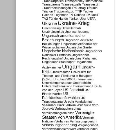
Transkarpatien
Transparency International
Transparenz
Transsexuelle
Transvestit
Trauerbekundungen
Trauertag
Trauma
Trianon
Truppenabzug
TTIP
Tucker
Carlson
Tugenden
TV-Debatte
TV-Duell
Türkei
TV2
Tünde Handó
Uber
UEFA
Ukraine-Krieg
Ukraine
Umverteilung
Umweltschutz
Unabhängigkeit
Unentschlossene
Ungarisch-amerikanische
Beziehungen
Ungarisch-deutsche
Beziehungen
Ungarische Akademie der
Wissenschaften
Ungarische Garde
Ungarische Nationalbank
Ungarischer
Nationaler Filmfonds
Ungarischer
Rechnungshof
Ungarisches Parlament
Ungarische Staatsoper
Ungarische
Ungarn
Ungarn-
Ärztekammer
Kritik
Universitäten
Universität für
Theater- und Filmkunst in Budapest
(SZFE)
Unruhen 2006
Unternehmen
Unternehmenssteuer
Unterschicht
Unterschriftenaktion
Untersuchung
Ursula
US-Botschaft
von der Leyen
US-
US-
Einreiseverbot
Präsidentschaftswahlen
US-
Truppenabzug
Utrecht
Vandalismus
Vasárnapi Hírek
Vatikan
Venezuela
Vera
Jourová
Verbraucherschutz
Vereinigte
Verdienstmöglichkeiten
Staaten von Amerika
Vereinte
Nationen
Verfahren
Verfassungsgericht
Verfassungsänderung
Vergangenheit
Vergewaltigungsvorwurf
Verhandlungen