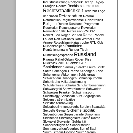
Industrialisierung
Realpolitik
Recep Tayyip
Rechtsextremismus
Erdoğan
Rechte
Rechtsstaatlichkeit
Rede zur Lage
Referendum
der Nation
Reform
Reformation
Regimewechsel
Reisefreiheit
Religion
Renten
Residenz-Programm
Resolution
Rettungspaket
Revolution
Revolution 1848
Rezession
RMDSZ
Roma
Robert Fico
Roger Scruton
Ronald
Lauder
Ron DeSantis
Ron Werber
Rote
Armee
Rotschlammkatastrophe
RTL Klub
Ruinenkneipen
Rumänien
Rumänienungarn
Runder Tisch
Russland
Rundtischgespräche
Ryanair
Ráhel Orbán
Róbert Kiss
Rückblick 2015
Rücktritt
S&P
Sanktionen
Sarkozy
Sarolta Laura Baritz
Satire
Schengen-Grenze
Schengen-Zone
Schengener Abkommen
Schiefergas
Schlacht am Donbogen
Schmalspurbahn
Schottische Volksabstimmung
Schuldenkrise
Schulen
Schulumbenennung
Schwarzgeld
Schwarzkonten
Schweden
Schweizer Franken
Schwimmsport
Scientology
Sebastian Kurz
Segregation
Seidenstraße-Initiative
Selbstbeschränkung
Selbstbestimmungsrecht
Serbien
Sexualität
Sicherheitspolitik
Sexuelle Gewalt
Siebenbürgen
Siegesparade
Sinopharm
Skinheads
Sklavengesetz
Slomó Köves
Slowakei
Slowenien
Solidarität
Sonderbefugnisse
Sondersteuer
Sonntagsverkaufsverbot
Son of Saul
South-Stream-Pipeline
South Stream