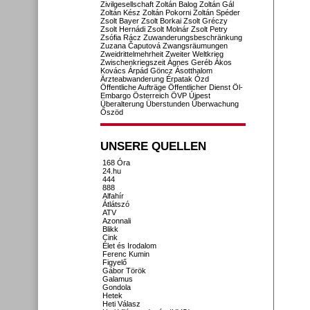
Zivilgesellschaft
Zoltán Balog
Zoltán Gál
Zoltán Kész
Zoltán Pokorni
Zoltán Spéder
Zsolt Bayer
Zsolt Borkai
Zsolt Gréczy
Zsolt Hernádi
Zsolt Molnár
Zsolt Petry
Zsófia Rácz
Zuwanderungsbeschränkung
Zuzana Čaputová
Zwangsräumungen
Zweidrittelmehrheit
Zweiter Weltkrieg
Zwischenkriegszeit
Ágnes Geréb
Ákos
Kovács
Árpád Göncz
Ásotthalom
Ärzteabwanderung
Érpatak
Ózd
Öffentliche Aufträge
Öffentlicher Dienst
Öl-
Embargo
Österreich
ÖVP
Újpest
Überalterung
Überstunden
Überwachung
Őszöd
UNSERE QUELLEN
168 Óra
24.hu
444
888
Alfahír
Átlátszó
ATV
Azonnali
Blikk
Cink
Élet és Irodalom
Ferenc Kumin
Figyelő
Gábor Török
Galamus
Gondola
Hetek
Heti Válasz