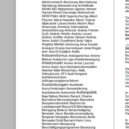
wo
Abhörverdacht
Abrüstung
Abschiebung
un
Abtreibung
Abwanderung
Achtelfinale
Rü
AENM
AfD
Afghanistan
agentur
Ahmed
ab
Hamed
Ahmet Davutoglu
Aktionskreis
AKW Paks
AKW Saporischschja
Albert
Ta
Pásztor
Alexei Nawalny
Alexis Tsipras
Sc
Aljaksandr Lukaschenka
Alstom
Altus
Wi
Amazonas
Amnesty International
de
Amtseinführung
Amtssitz
András Fekete-
be
Győr
András Heisler
András Lovasi
In
András Schiffer
András Siewert
András
gl
Veres
André Goodfriend
Andy Vajna
Angela Merkel
Anhörung
Anna Donáth
„Z
Annegret Kramp-Karrenbauer
Antal Rogán
24
Anti-
Anti-IS-Koalition
Antifa
ko
Antisemitismus
Bu
Antiziganismus
Antony
Er
Blinken
Arabische Liga
Arbeiterbewegung
Pe
Arbeitsmarkt
Armee
Armin Laschet
Armut
Asien
Asyl
Atomdeal
Atomwaffen
De
Attentat
Attila Mesterházy
Attila
Op
Vidnyánszky
ATV
Audi Hungaria
Se
Aufnahmezentren
hä
Auftragsvergabeverfahren
si
Auslandsungarn
Ausländer
ma
Ausschreitungen
Auswanderung
Außenpolitik
Autoindustrie
Autonomie
In
Baja
Balkan
Banken
Barack Obama
Sz
Barcelona
Barvergütungen
Bausektor
la
Bausparsubvention
Bayerische
ei
Landtagswahl
BayernLB
Beerdigung
Di
Befragung
Belarus
Benachteiligung
Ho
Benedek Jávor
Benefizveranstaltung
Pa
Benjamin Netanjahu
Benzinpreis
Berlin
In
Bernadett Széll
Bernard-Henri Lévy
Be
Bertelsmann
Besatzung
Se
Beschäftigungsprogramme
Besetzung