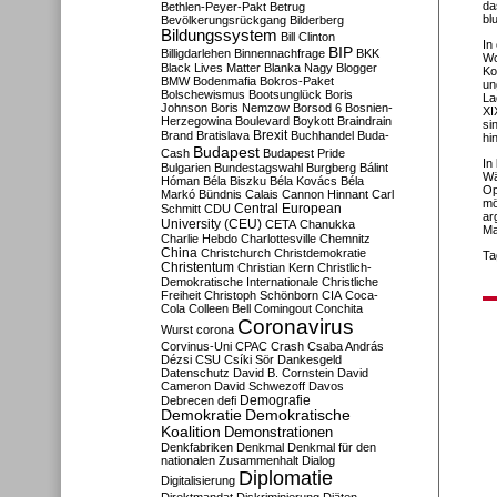
da
Bethlen-Peyer-Pakt
Betrug
bl
Bevölkerungsrückgang
Bilderberg
Bildungssystem
Bill Clinton
In
BIP
Billigdarlehen
Binnennachfrage
BKK
Wo
Black Lives Matter
Blanka Nagy
Blogger
Ko
BMW
Bodenmafia
Bokros-Paket
un
Bolschewismus
Bootsunglück
Boris
La
Johnson
Boris Nemzow
Borsod 6
Bosnien-
XI
Herzegowina
Boulevard
Boykott
Braindrain
si
Brexit
Brand
Bratislava
Buchhandel
Buda-
hi
Budapest
Cash
Budapest Pride
In
Bulgarien
Bundestagswahl
Burgberg
Bálint
Wä
Hóman
Béla Biszku
Béla Kovács
Béla
Op
Markó
Bündnis
Calais
Cannon Hinnant
Carl
mö
Central European
Schmitt
CDU
ar
University (CEU)
CETA
Chanukka
Ma
Charlie Hebdo
Charlottesville
Chemnitz
China
Christchurch
Christdemokratie
Ta
Christentum
Christian Kern
Christlich-
Demokratische Internationale
Christliche
Freiheit
Christoph Schönborn
CIA
Coca-
Cola
Colleen Bell
Comingout
Conchita
Coronavirus
Wurst
corona
Corvinus-Uni
CPAC
Crash
Csaba András
Dézsi
CSU
Csíki Sör
Dankesgeld
Datenschutz
David B. Cornstein
David
Cameron
David Schwezoff
Davos
Demografie
Debrecen
defi
Demokratie
Demokratische
Koalition
Demonstrationen
Denkfabriken
Denkmal
Denkmal für den
nationalen Zusammenhalt
Dialog
Diplomatie
Digitalisierung