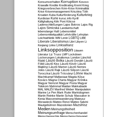
Korruption
Konsumverhalten
Kosovo
Krawalle
Kredite
Kreditrating
Kreml
Krieg
Kriegsverbrechen
Krim-Krise
Kriminalität
Krise
Krisenmanagement
Krisztina Tóth
Kulturkrieg
Kroatien
Kuba
Kulturförderung
Kurdistan
Kurie
kuruc.info
Kyrill
Käfighaltung
Kék Pont
Kötcse
Ladenschließungen
Lajos Bokros
Lajos Rig
Lajos Simicska
Landwirtschaft
lebenslange Haft
Lebensmittel
Lebensmittelqualität
Lehrkräfte
Lehrplan
LGBTQ
Leichtathletik-WM
Lenin
LIBE
Liberale
Liberalismus
Libri
Libyen
Li
Linksallianz
Keqiang
Linke
Linksopposition
Litauen
Literatur
Liz Truss
LMP
Lockdown
Lockerungen
Lokalismus
London
Lánchíd
Rádió
László Botka
László Donáth
László
Földi
László Kiss
László Kövér
László
Majtényi
László Marton
László Nemes
Jeles
László Rajk
László Sólyom
László
Löhne
Toroczkai
László Trócsányi
Macht
Machtkampf
Mafiastaat
Magda Kósa-
Kovács
Magna Charta
Magyar Krónika
Magyar Nemzet
Magyar Posta
Magyar
Telekom
Mahnmal
Maidan
Makkabiade
MAL
MALÉV
Manfred Weber
Manipulation
Marine Le Pen
Mark Rutte
Marktdogmen
Martin Reinke
Martin Schulz
Massaker in
Kenia
Masseneinwanderung
Mateusz
Morawiecki
Matteo Renzi
Matteo Salvini
Mautgebühren
Mazedonien
Mazsihisz
Medien
Meinungsfreiheit
Meinungsumfrage
Menschenhandel
Menschenrechte
Menschenschmuggel