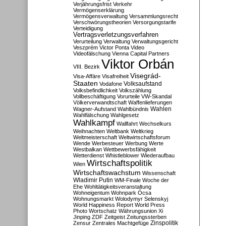
Verjährungsfrist
Verkehr
Vermögenserklärung
Vermögensverwaltung
Versammlungsrecht
Verschwörungstheorien
Versorgungstarife
Verteidigung
Vertragsverletzungsverfahren
Verurteilung
Verwaltung
Verwaltungsgericht
Veszprém
Victor Ponta
Video
Videofälschung
Vienna Capital Partners
Viktor Orbán
VIII. Bezirk
Visegrád-
Visa-Affäre
Visafreiheit
Staaten
Vodafone
Volksaufstand
Volksbefindlichkeit
Volkszählung
Vollbeschäftigung
Vorurteile
VW-Skandal
Völkerverwandtschaft
Waffenlieferungen
Wahlen
Wagner-Aufstand
Wahlbündnis
Wahlfälschung
Wahlgesetz
Wahlkampf
Wallfahrt
Wechselkurs
Weihnachten
Weltbank
Weltkrieg
Weltmeisterschaft
Weltwirtschaftsforum
Wende
Werbesteuer
Werbung
Werte
Westbalkan
Wettbewerbsfähigkeit
Wetterdienst
Whistleblower
Wiederaufbau
Wirtschaftspolitik
Wien
Wirtschaftswachstum
Wissenschaft
Wladimir Putin
WM-Finale
Woche der
Ehe
Wohltätigkeitsveranstaltung
Wohneigentum
Wohnpark Ócsa
Wohnungsmarkt
Wolodymyr Selenskyj
World Happiness Report
World Press
Photo
Wortschatz
Währungsunion
Xi
Jinping
ZDF
Zeitgeist
Zeitungssterben
Zensur
Zentrales Machtgefüge
Zinspolitik