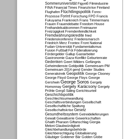
Sommeruniversität
Figyelő
Filmindustrie
FINA
Financial Times
Finanzkrise
Finnland
Flüchtlingspolitik
Flughafen
Forex-
Forint
Prozesse
Forschung
FPÖ
Francis
Fukuyama
Frankreich
Frans Timmermans
Frauen
Frauendebatte
Freedom House
Freihandelsabkommen
Freimaurer
Freizügigkeit
Fremdenfeindlichkeit
Fremdwährungskredite
fried
Friedenskonferenz
Friedensmarsch
Friedrich Merz
Frontex
Front National
Fudan-Universität
Fundamentalismus
Fusion
Fußball
Fót
Föderalisierung
Fördergelder
Gallup
Gastarbeiter
Gastronomie
Gaza-Konflikt
Geburtenrate
Gedenken
Geert Wilders
Gefängnis
Geheimdienste
Geldpolitik
Gemeinsam-PM
Gemeinsam 2014
gend
Gender Studies
Geopolitik
Generalstreik
George Clooney
George Floyd
George Floys
George
George Soros
Gershwin
Gergely
Gergely Karácsony
Homonnay
Gergely
Pröhle
Gergő Sáling
Gerichtsurteil
Geschichtspolitik
Geschlechtsumwandlung
Geschäftsverbindungen
Gesellschaft
Gesellschaftliche Spaltung
Gesetz
Gesellschaftskrise
Gesundheitssystem
Getreidelieferungen
Gewalt
Gewaltserie
Gewerkschaften
Ghaith Pharaon
Giftanschlag
Giorgia
Meloni
Glaubwürdigkeit
Gleichbehandlungsbehörde
Gleichberechtigung
Globalisierung
Gläubiger
Goldener Bär
Golden Globe