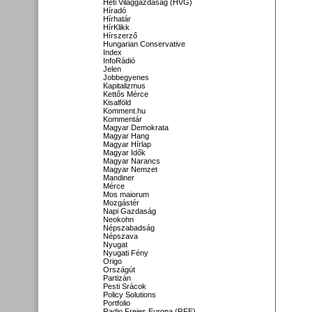
Heti Világgazdaság (HVG)
Híradó
Hírhatár
HírKlikk
Hírszerző
Hungarian Conservative
Index
InfoRádió
Jelen
Jobbegyenes
Kapitalizmus
Kettős Mérce
Kisalföld
Komment.hu
Kommentár
Magyar Demokrata
Magyar Hang
Magyar Hírlap
Magyar Idők
Magyar Narancs
Magyar Nemzet
Mandiner
Mérce
Mos maiorum
Mozgástér
Napi Gazdaság
Neokohn
Népszabadság
Népszava
Nyugat
Nyugati Fény
Origo
Országút
Partizán
Pesti Srácok
Policy Solutions
Portfolio
Radio Freies Europa (RFE)