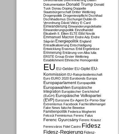
Direktmandat
Diskriminierung
Diäten
Donald Trump
Dokumentation
Donald
Tusk
Donau
Doping
Doppelte
Staatsbürgerschaft
Dritter Weltkrieg
Drogenpolitik
Drogentestpflicht
Dschihad
Dschihadismus
Dschungel
Dublin-III-
Verordnung
Dávid Vitézy
E-Card
Einwanderung
Einwanderungsdebatte
Einwanderungspolitik
Einzelhandel
Elisabeth II.
Eliten
ELTE
Előd Novák
Emmanuel Macron
Endre Ady
Endre
Energiepolitik
Ságvári
England
Entradikalisierung
Entschädigung
Entwicklung
Erasmus
Erbil
Ergebnisse
Erinnerung
Erklärung von Alba Iulia
ERSTE Group
Erster Weltkrieg
Establishment
Ethnische Homogenität
EU
EU-
EU-Gelder
EU-Gipfel
Kommission
EU-Ratspräsidentschaft
Euro
EURO 2020
Eurobonds
Europa
Europaparlament
Europapolitik
Europawahlen
Europäische
Integration
Europäischer Gerichtshof
Europäische Volkspartei
(EuGH)
(EVP)
Eurozone
Ex-Agent
Ex-Porno-Star
Extremismus
Facebook
Fachkräftemangel
Fake News
falsche Beweise
Familienpolitik
Federica Mogherini
Felcsút
Feminismus
Ferenc Falus
Ferenc Gyurcsány
Ferenc Krausz
Fidesz
Ferencváros
Fidel Castro
Fidesz-Regierung
Fidesz-