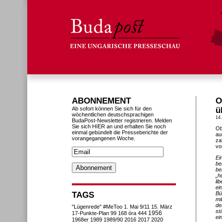
ABONNEMENT
O
Ab sofort können Sie sich für den
ü
wöchentlichen deutschsprachigen
14
BudaPost-Newsletter registrieren. Melden
Sie sich HIER an und erhalten Sie noch
Ob
einmal gebündelt die Presseberichte der
au
vorangegangenen Woche.
za
vo
Ei
be
be
„h
li
ei
TAGS
Bü
mi
de
"Lügenrede"
#MeToo
1. Mai
9/11
15. März
st
1956
17-Punkte-Plan
99
168 óra
444
ei
1968er
1989
1989/90
2016
2017
2020