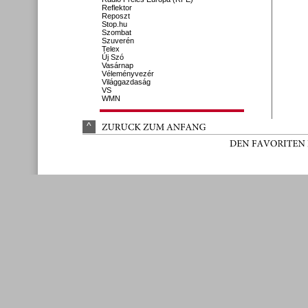
Reflektor
Reposzt
Stop.hu
Szombat
Szuverén
Telex
Új Szó
Vasárnap
Véleményvezér
Világgazdaság
VS
WMN
^
ZURÜ
CK 
ZUM 
ANFANG
DEN 
FAVORITEN 