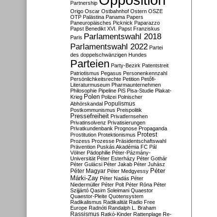
Partnership
Origo
Oscar
Ostbahnhof
Ostern
OSZE
OTP
Palästina
Panama Papers
Paneuropäisches Picknick
Paparazzo
Papst Benedikt XVI.
Papst Franziskus
Parlamentswahl 2018
Paris
Parlamentswahl 2022
Partei
des doppelschwänzigen Hundes
Parteien
Party-Bezirk
Patentstreit
Patriotismus
Pegasus
Personenkennzahl
Persönlichkeitsrechte
Petition
Petőfi-
Literaturmuseum
Pharmaunternehmen
Philosophie
Pipeline
PiS
Pisa-Studie
Plakat-
Polen
Krieg
Polizei
Polnischer
Populismus
Abhörskandal
Postkommunismus
Preispolitik
Pressefreiheit
Privatfernsehen
Privatinsolvenz
Privatisierungen
Privatkundenbank
Prognose
Propaganda
Protest
Prostitution
Protektionismus
Prozess
Prozesse
Präsidentschaftswahl
Prävention
Puskás Akadémia FC
Pál
Völner
Pädophilie
Péter-Pázmány-
Universität
Péter Esterházy
Péter Gothár
Péter Gulácsi
Péter Jakab
Péter Juhász
Péter
Péter Magyar
Péter Medgyessy
Márki-Zay
Péter Nadás
Péter
Niedermüller
Péter Polt
Péter Róna
Péter
Szijjártó
Qasim Soleimani
Quaestor
Quaestor-Pleite
Quotensystem
Radikalismus
Radikalität
Radio Free
Europe
Radnóti
Randalph L. Braham
Rassismus
Ratkó-Kinder
Rattenplage
Re-