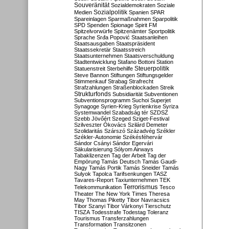
Souveränität
Sozialdemokraten
Soziale
Sozialpolitik
Medien
Spanien
SPAR
Spareinlagen
Sparmaßnahmen
Sparpolitik
SPD
Spenden
Spionage
Spirit FM
Spitzelvorwürfe
Spitzenämter
Sportpolitik
Sprache
Srđa Popović
Staatsanleihen
Staatsausgaben
Staatspräsident
Staatssekretär
Staatsstreich
Staatsunternehmen
Staatsverschuldung
Stadtentwicklung
Stafano Bottoni
Station
Steuerpolitik
Statuenstreit
Sterbehilfe
Steve Bannon
Stiftungen
Stiftungsgelder
Stimmenkauf
Strabag
Strafrecht
Strafzahlungen
Straßenblockaden
Streik
Strukturfonds
Subsidiarität
Subventionen
Subventionsprogramm
Suchoi Superjet
Synagoge
Syrien-Krieg
Syrienkrise
Syriza
Systemwandel
Szabadság tér
SZDSZ
Szebb Jövőért
Szeged
Sziget-Festival
Szilveszter Ókovács
Szilárd Demeter
Szolidaritás
Szárszó
Századvég
Székler
Székler-Autonomie
Székésféhervár
Sándor Csányi
Sándor Egervári
Säkularisierung
Sólyom Airways
Tabaklizenzen
Tag der Arbeit
Tag der
Empörung
Tamás Deutsch
Tamás Gaudi-
Nagy
Tamás Portik
Tamás Sneider
Tamás
Sulyok
Tapolca
Tarifsenkungen
TASZ
Tavares-Report
Taxiunternehmen
TEK
Terrorismus
Telekommunikation
Tesco
Theater
The New York Times
Theresa
May
Thomas Piketty
Tibor Navracsics
Tibor Szanyi
Tibor Várkonyi
Tierschutz
TISZA
Todesstrafe
Todestag
Toleranz
Tourismus
Transferzahlungen
Transformation
Transitzonen