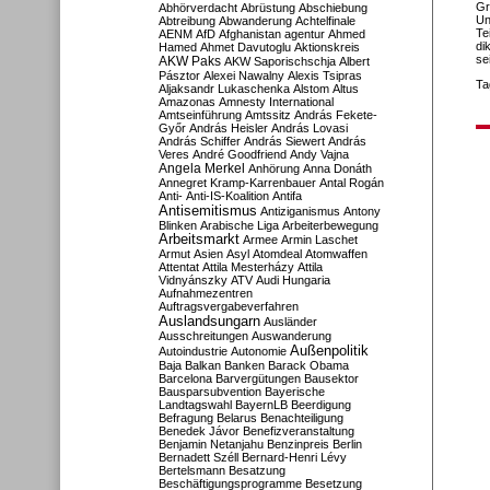
Gr
Abhörverdacht
Abrüstung
Abschiebung
Un
Abtreibung
Abwanderung
Achtelfinale
Te
AENM
AfD
Afghanistan
agentur
Ahmed
di
Hamed
Ahmet Davutoglu
Aktionskreis
se
AKW Paks
AKW Saporischschja
Albert
Pásztor
Alexei Nawalny
Alexis Tsipras
Ta
Aljaksandr Lukaschenka
Alstom
Altus
Amazonas
Amnesty International
Amtseinführung
Amtssitz
András Fekete-
Győr
András Heisler
András Lovasi
András Schiffer
András Siewert
András
Veres
André Goodfriend
Andy Vajna
Angela Merkel
Anhörung
Anna Donáth
Annegret Kramp-Karrenbauer
Antal Rogán
Anti-
Anti-IS-Koalition
Antifa
Antisemitismus
Antiziganismus
Antony
Blinken
Arabische Liga
Arbeiterbewegung
Arbeitsmarkt
Armee
Armin Laschet
Armut
Asien
Asyl
Atomdeal
Atomwaffen
Attentat
Attila Mesterházy
Attila
Vidnyánszky
ATV
Audi Hungaria
Aufnahmezentren
Auftragsvergabeverfahren
Auslandsungarn
Ausländer
Ausschreitungen
Auswanderung
Außenpolitik
Autoindustrie
Autonomie
Baja
Balkan
Banken
Barack Obama
Barcelona
Barvergütungen
Bausektor
Bausparsubvention
Bayerische
Landtagswahl
BayernLB
Beerdigung
Befragung
Belarus
Benachteiligung
Benedek Jávor
Benefizveranstaltung
Benjamin Netanjahu
Benzinpreis
Berlin
Bernadett Széll
Bernard-Henri Lévy
Bertelsmann
Besatzung
Beschäftigungsprogramme
Besetzung