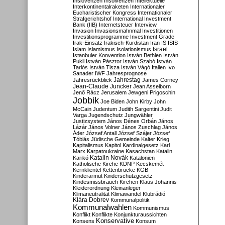
Inslovenzen
Insolvenzen
Intellektuelle
Interkontinentalraketen
Internationaler
Eucharistischer Kongress
Internationaler
Strafgerichtshof
International Investment
Bank (IIB)
Internetsteuer
Interview
Invasion
Invasionsmahnmal
Investitionen
Investitionsprogramme
Investment Grade
Irak-Einsatz
Irakisch-Kurdistan
Iran
IS
ISIS
Israel
Islam
Islamismus
Isolationismus
Istanbuler Konvention
István Bethlen
István
Pukli
István Pásztor
István Szabó
István
Tarlós
István Tisza
István Vágó
Italien
Ivo
Sanader
IWF
Jahresprognose
Jahrestag
Jahresrückblick
James Corney
Jean-Claude Juncker
Jean Asselborn
Jenő Rácz
Jerusalem
Jewgeni Prigoschin
Jobbik
Joe Biden
John Kirby
John
McCain
Judentum
Judith Sargentini
Judit
Varga
Jugendschutz
Jungwähler
Justizsystem
János Dénes Orbán
János
Lázár
János Volner
János Zuschlag
János
Áder
József Antall
József Szájer
József
Tóbiás
Jüdische Gemeinde
Kalter Krieg
Kapitalismus
Kapitol
Kardinalgesetz
Karl
Marx
Karpatoukraine
Kasachstan
Katalin
Katalin Novák
Karikó
Katalonien
Katholische Kirche
KDNP
Kecskemét
Kernklientel
Kettenbrücke
KGB
Kinderarmut
Kinderschutzgesetz
Kindesmissbrauch
Kirchen
Klaus Johannis
Kleiderordnung
Kleinanleger
Klimaneutralität
Klimawandel
Klubrádió
Klára Dobrev
Kommunalpolitik
Kommunalwahlen
Kommunismus
Konflikt
Konflikte
Konjunkturaussichten
Konservative
Konsens
Konsum