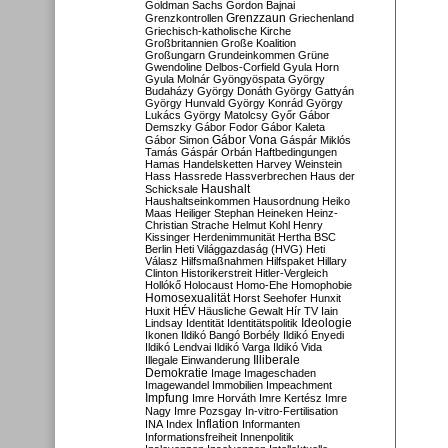
Goldman Sachs
Gordon Bajnai
Grenzzaun
Grenzkontrollen
Griechenland
Griechisch-katholische Kirche
Großbritannien
Große Koalition
Großungarn
Grundeinkommen
Grüne
Gwendoline Delbos-Corfield
Gyula Horn
Gyula Molnár
Gyöngyöspata
György
Budaházy
György Donáth
György Gattyán
György Hunvald
György Konrád
György
Lukács
György Matolcsy
Győr
Gábor
Demszky
Gábor Fodor
Gábor Kaleta
Gábor Vona
Gábor Simon
Gáspár Miklós
Tamás
Gáspár Orbán
Haftbedingungen
Hamas
Handelsketten
Harvey Weinstein
Hass
Hassrede
Hassverbrechen
Haus der
Haushalt
Schicksale
Haushaltseinkommen
Hausordnung
Heiko
Maas
Heiliger Stephan
Heineken
Heinz-
Christian Strache
Helmut Kohl
Henry
Kissinger
Herdenimmunität
Hertha BSC
Berlin
Heti Világgazdaság (HVG)
Heti
Válasz
Hilfsmaßnahmen
Hilfspaket
Hillary
Clinton
Historikerstreit
Hitler-Vergleich
Hollókő
Holocaust
Homo-Ehe
Homophobie
Homosexualität
Horst Seehofer
Hunxit
Huxit
HÉV
Häusliche Gewalt
Hír TV
Iain
Lindsay
Identität
Identitätspolitik
Ideologie
Ikonen
Ildikó Bangó Borbély
Ildikó Enyedi
Ildikó Lendvai
Ildikó Varga
Ildikó Vida
Illiberale
Illegale Einwanderung
Demokratie
Image
Imageschaden
Imagewandel
Immobilien
Impeachment
Impfung
Imre Horváth
Imre Kertész
Imre
Nagy
Imre Pozsgay
In-vitro-Fertilisation
Inflation
INA
Index
Informanten
Informationsfreiheit
Innenpolitik