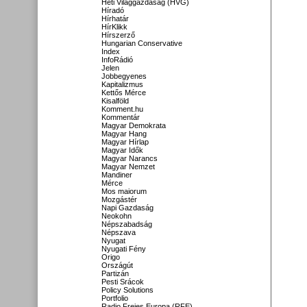
Heti Világgazdaság (HVG)
Híradó
Hírhatár
HírKlikk
Hírszerző
Hungarian Conservative
Index
InfoRádió
Jelen
Jobbegyenes
Kapitalizmus
Kettős Mérce
Kisalföld
Komment.hu
Kommentár
Magyar Demokrata
Magyar Hang
Magyar Hírlap
Magyar Idők
Magyar Narancs
Magyar Nemzet
Mandiner
Mérce
Mos maiorum
Mozgástér
Napi Gazdaság
Neokohn
Népszabadság
Népszava
Nyugat
Nyugati Fény
Origo
Országút
Partizán
Pesti Srácok
Policy Solutions
Portfolio
Radio Freies Europa (RFE)