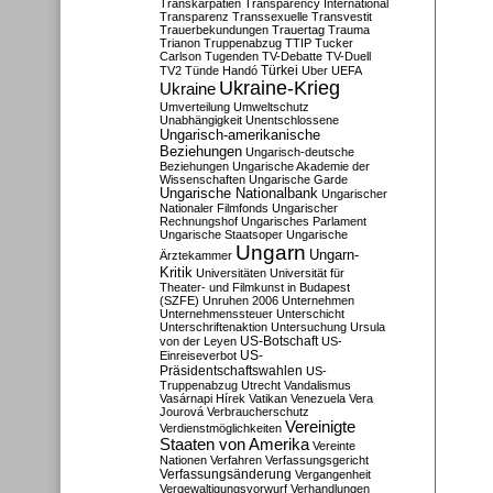
Transkarpatien
Transparency International
Transparenz
Transsexuelle
Transvestit
Trauerbekundungen
Trauertag
Trauma
Trianon
Truppenabzug
TTIP
Tucker
Carlson
Tugenden
TV-Debatte
TV-Duell
Türkei
TV2
Tünde Handó
Uber
UEFA
Ukraine-Krieg
Ukraine
Umverteilung
Umweltschutz
Unabhängigkeit
Unentschlossene
Ungarisch-amerikanische
Beziehungen
Ungarisch-deutsche
Beziehungen
Ungarische Akademie der
Wissenschaften
Ungarische Garde
Ungarische Nationalbank
Ungarischer
Nationaler Filmfonds
Ungarischer
Rechnungshof
Ungarisches Parlament
Ungarische Staatsoper
Ungarische
Ungarn
Ungarn-
Ärztekammer
Kritik
Universitäten
Universität für
Theater- und Filmkunst in Budapest
(SZFE)
Unruhen 2006
Unternehmen
Unternehmenssteuer
Unterschicht
Unterschriftenaktion
Untersuchung
Ursula
US-Botschaft
von der Leyen
US-
US-
Einreiseverbot
Präsidentschaftswahlen
US-
Truppenabzug
Utrecht
Vandalismus
Vasárnapi Hírek
Vatikan
Venezuela
Vera
Jourová
Verbraucherschutz
Vereinigte
Verdienstmöglichkeiten
Staaten von Amerika
Vereinte
Nationen
Verfahren
Verfassungsgericht
Verfassungsänderung
Vergangenheit
Vergewaltigungsvorwurf
Verhandlungen