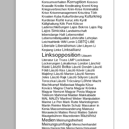
Korruption
Konsumverhalten
Kosovo
Krawalle
Kredite
Kreditrating
Kreml
Krieg
Kriegsverbrechen
Krim-Krise
Kriminalität
Krise
Krisenmanagement
Krisztina Tóth
Kulturkrieg
Kroatien
Kuba
Kulturförderung
Kurdistan
Kurie
kuruc.info
Kyrill
Käfighaltung
Kék Pont
Kötcse
Ladenschließungen
Lajos Bokros
Lajos Rig
Lajos Simicska
Landwirtschaft
lebenslange Haft
Lebensmittel
Lebensmittelqualität
Lehrkräfte
Lehrplan
LGBTQ
Leichtathletik-WM
Lenin
LIBE
Liberale
Liberalismus
Libri
Libyen
Li
Linksallianz
Keqiang
Linke
Linksopposition
Litauen
Literatur
Liz Truss
LMP
Lockdown
Lockerungen
Lokalismus
London
Lánchíd
Rádió
László Botka
László Donáth
László
Földi
László Kiss
László Kövér
László
Majtényi
László Marton
László Nemes
Jeles
László Rajk
László Sólyom
László
Löhne
Toroczkai
László Trócsányi
Macht
Machtkampf
Mafiastaat
Magda Kósa-
Kovács
Magna Charta
Magyar Krónika
Magyar Nemzet
Magyar Posta
Magyar
Telekom
Mahnmal
Maidan
Makkabiade
MAL
MALÉV
Manfred Weber
Manipulation
Marine Le Pen
Mark Rutte
Marktdogmen
Martin Reinke
Martin Schulz
Massaker in
Kenia
Masseneinwanderung
Mateusz
Morawiecki
Matteo Renzi
Matteo Salvini
Mautgebühren
Mazedonien
Mazsihisz
Medien
Meinungsfreiheit
Meinungsumfrage
Menschenhandel
Menschenrechte
Menschenschmuggel