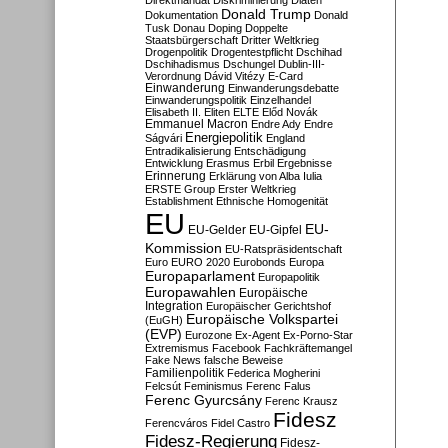
Direktmandat
Diskriminierung
Diäten
Donald Trump
Dokumentation
Donald
Tusk
Donau
Doping
Doppelte
Staatsbürgerschaft
Dritter Weltkrieg
Drogenpolitik
Drogentestpflicht
Dschihad
Dschihadismus
Dschungel
Dublin-III-
Verordnung
Dávid Vitézy
E-Card
Einwanderung
Einwanderungsdebatte
Einwanderungspolitik
Einzelhandel
Elisabeth II.
Eliten
ELTE
Előd Novák
Emmanuel Macron
Endre Ady
Endre
Energiepolitik
Ságvári
England
Entradikalisierung
Entschädigung
Entwicklung
Erasmus
Erbil
Ergebnisse
Erinnerung
Erklärung von Alba Iulia
ERSTE Group
Erster Weltkrieg
Establishment
Ethnische Homogenität
EU
EU-
EU-Gelder
EU-Gipfel
Kommission
EU-Ratspräsidentschaft
Euro
EURO 2020
Eurobonds
Europa
Europaparlament
Europapolitik
Europawahlen
Europäische
Integration
Europäischer Gerichtshof
Europäische Volkspartei
(EuGH)
(EVP)
Eurozone
Ex-Agent
Ex-Porno-Star
Extremismus
Facebook
Fachkräftemangel
Fake News
falsche Beweise
Familienpolitik
Federica Mogherini
Felcsút
Feminismus
Ferenc Falus
Ferenc Gyurcsány
Ferenc Krausz
Fidesz
Ferencváros
Fidel Castro
Fidesz-Regierung
Fidesz-