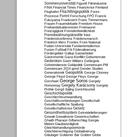
Sommeruniversität
Figyelő
Filmindustrie
FINA
Financial Times
Finanzkrise
Finnland
Flüchtlingspolitik
Flughafen
Forex-
Forint
Prozesse
Forschung
FPÖ
Francis
Fukuyama
Frankreich
Frans Timmermans
Frauen
Frauendebatte
Freedom House
Freihandelsabkommen
Freimaurer
Freizügigkeit
Fremdenfeindlichkeit
Fremdwährungskredite
fried
Friedenskonferenz
Friedensmarsch
Friedrich Merz
Frontex
Front National
Fudan-Universität
Fundamentalismus
Fusion
Fußball
Fót
Föderalisierung
Fördergelder
Gallup
Gastarbeiter
Gastronomie
Gaza-Konflikt
Geburtenrate
Gedenken
Geert Wilders
Gefängnis
Geheimdienste
Geldpolitik
Gemeinsam-PM
Gemeinsam 2014
gend
Gender Studies
Geopolitik
Generalstreik
George Clooney
George Floyd
George Floys
George
George Soros
Gershwin
Gergely
Gergely Karácsony
Homonnay
Gergely
Pröhle
Gergő Sáling
Gerichtsurteil
Geschichtspolitik
Geschlechtsumwandlung
Geschäftsverbindungen
Gesellschaft
Gesellschaftliche Spaltung
Gesetz
Gesellschaftskrise
Gesundheitssystem
Getreidelieferungen
Gewalt
Gewaltserie
Gewerkschaften
Ghaith Pharaon
Giftanschlag
Giorgia
Meloni
Glaubwürdigkeit
Gleichbehandlungsbehörde
Gleichberechtigung
Globalisierung
Gläubiger
Goldener Bär
Golden Globe