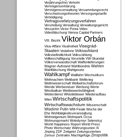
Verjährungsfrist
Verkehr
Vermögenserklärung
Vermögensverwaltung
Versammlungsrecht
Verschwörungstheorien
Versorgungstarife
Verteidigung
Vertragsverletzungsverfahren
Verurteilung
Verwaltung
Verwaltungsgericht
Veszprém
Victor Ponta
Video
Videofälschung
Vienna Capital Partners
Viktor Orbán
VIII. Bezirk
Visegrád-
Visa-Affäre
Visafreiheit
Staaten
Vodafone
Volksaufstand
Volksbefindlichkeit
Volkszählung
Vollbeschäftigung
Vorurteile
VW-Skandal
Völkerverwandtschaft
Waffenlieferungen
Wahlen
Wagner-Aufstand
Wahlbündnis
Wahlfälschung
Wahlgesetz
Wahlkampf
Wallfahrt
Wechselkurs
Weihnachten
Weltbank
Weltkrieg
Weltmeisterschaft
Weltwirtschaftsforum
Wende
Werbesteuer
Werbung
Werte
Westbalkan
Wettbewerbsfähigkeit
Wetterdienst
Whistleblower
Wiederaufbau
Wirtschaftspolitik
Wien
Wirtschaftswachstum
Wissenschaft
Wladimir Putin
WM-Finale
Woche der
Ehe
Wohltätigkeitsveranstaltung
Wohneigentum
Wohnpark Ócsa
Wohnungsmarkt
Wolodymyr Selenskyj
World Happiness Report
World Press
Photo
Wortschatz
Währungsunion
Xi
Jinping
ZDF
Zeitgeist
Zeitungssterben
Zensur
Zentrales Machtgefüge
Zinspolitik