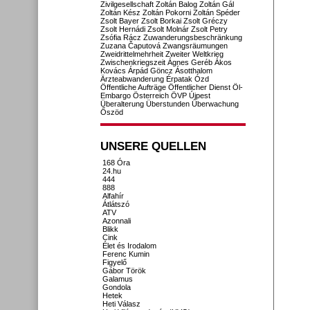
Zivilgesellschaft
Zoltán Balog
Zoltán Gál
Zoltán Kész
Zoltán Pokorni
Zoltán Spéder
Zsolt Bayer
Zsolt Borkai
Zsolt Gréczy
Zsolt Hernádi
Zsolt Molnár
Zsolt Petry
Zsófia Rácz
Zuwanderungsbeschränkung
Zuzana Čaputová
Zwangsräumungen
Zweidrittelmehrheit
Zweiter Weltkrieg
Zwischenkriegszeit
Ágnes Geréb
Ákos
Kovács
Árpád Göncz
Ásotthalom
Ärzteabwanderung
Érpatak
Ózd
Öffentliche Aufträge
Öffentlicher Dienst
Öl-
Embargo
Österreich
ÖVP
Újpest
Überalterung
Überstunden
Überwachung
Őszöd
UNSERE QUELLEN
168 Óra
24.hu
444
888
Alfahír
Átlátszó
ATV
Azonnali
Blikk
Cink
Élet és Irodalom
Ferenc Kumin
Figyelő
Gábor Török
Galamus
Gondola
Hetek
Heti Válasz