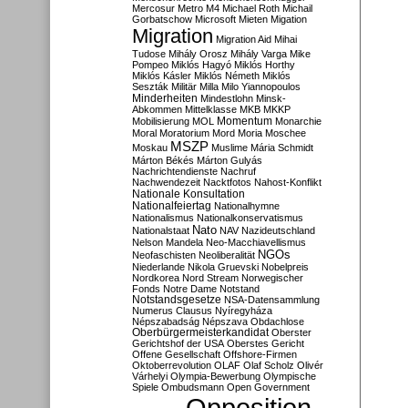
Mercosur
Metro M4
Michael Roth
Michail
Gorbatschow
Microsoft
Mieten
Migation
Migration
Migration Aid
Mihai
Tudose
Mihály Orosz
Mihály Varga
Mike
Pompeo
Miklós Hagyó
Miklós Horthy
Miklós Kásler
Miklós Németh
Miklós
Seszták
Militär
Milla
Milo Yiannopoulos
Minderheiten
Mindestlohn
Minsk-
Abkommen
Mittelklasse
MKB
MKKP
Momentum
Mobilisierung
MOL
Monarchie
Moral
Moratorium
Mord
Moria
Moschee
MSZP
Moskau
Muslime
Mária Schmidt
Márton Békés
Márton Gulyás
Nachrichtendienste
Nachruf
Nachwendezeit
Nacktfotos
Nahost-Konflikt
Nationale Konsultation
Nationalfeiertag
Nationalhymne
Nationalismus
Nationalkonservatismus
Nato
Nationalstaat
NAV
Nazideutschland
Nelson Mandela
Neo-Macchiavellismus
NGOs
Neofaschisten
Neoliberalität
Niederlande
Nikola Gruevski
Nobelpreis
Nordkorea
Nord Stream
Norwegischer
Fonds
Notre Dame
Notstand
Notstandsgesetze
NSA-Datensammlung
Numerus Clausus
Nyíregyháza
Népszabadság
Népszava
Obdachlose
Oberbürgermeisterkandidat
Oberster
Gerichtshof der USA
Oberstes Gericht
Offene Gesellschaft
Offshore-Firmen
Oktoberrevolution
OLAF
Olaf Scholz
Olivér
Várhelyi
Olympia-Bewerbung
Olympische
Spiele
Ombudsmann
Open Government
Opposition