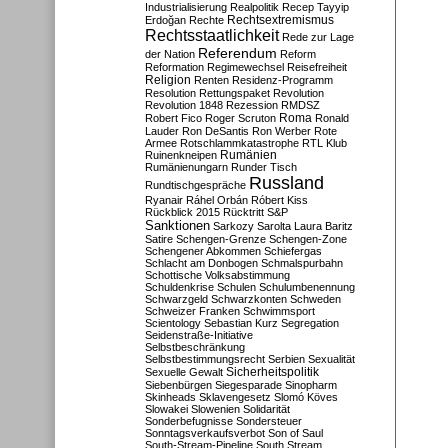
Industrialisierung
Realpolitik
Recep Tayyip
Rechtsextremismus
Erdoğan
Rechte
Rechtsstaatlichkeit
Rede zur Lage
Referendum
der Nation
Reform
Reformation
Regimewechsel
Reisefreiheit
Religion
Renten
Residenz-Programm
Resolution
Rettungspaket
Revolution
Revolution 1848
Rezession
RMDSZ
Roma
Robert Fico
Roger Scruton
Ronald
Lauder
Ron DeSantis
Ron Werber
Rote
Armee
Rotschlammkatastrophe
RTL Klub
Ruinenkneipen
Rumänien
Rumänienungarn
Runder Tisch
Russland
Rundtischgespräche
Ryanair
Ráhel Orbán
Róbert Kiss
Rückblick 2015
Rücktritt
S&P
Sanktionen
Sarkozy
Sarolta Laura Baritz
Satire
Schengen-Grenze
Schengen-Zone
Schengener Abkommen
Schiefergas
Schlacht am Donbogen
Schmalspurbahn
Schottische Volksabstimmung
Schuldenkrise
Schulen
Schulumbenennung
Schwarzgeld
Schwarzkonten
Schweden
Schweizer Franken
Schwimmsport
Scientology
Sebastian Kurz
Segregation
Seidenstraße-Initiative
Selbstbeschränkung
Selbstbestimmungsrecht
Serbien
Sexualität
Sicherheitspolitik
Sexuelle Gewalt
Siebenbürgen
Siegesparade
Sinopharm
Skinheads
Sklavengesetz
Slomó Köves
Slowakei
Slowenien
Solidarität
Sonderbefugnisse
Sondersteuer
Sonntagsverkaufsverbot
Son of Saul
South-Stream-Pipeline
South Stream