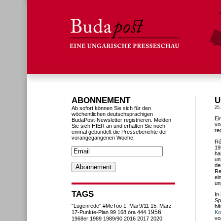
ABONNEMENT
U
Ab sofort können Sie sich für den
25
wöchentlichen deutschsprachigen
Ei
BudaPost-Newsletter registrieren. Melden
vo
Sie sich HIER an und erhalten Sie noch
re
einmal gebündelt die Presseberichte der
vorangegangenen Woche.
Ró
19
ha
un
de
Re
ei
un
TAGS
In
Sp
"Lügenrede"
#MeToo
1. Mai
9/11
15. März
hä
1956
17-Punkte-Plan
99
168 óra
444
Ko
vo
1968er
1989
1989/90
2016
2017
2020