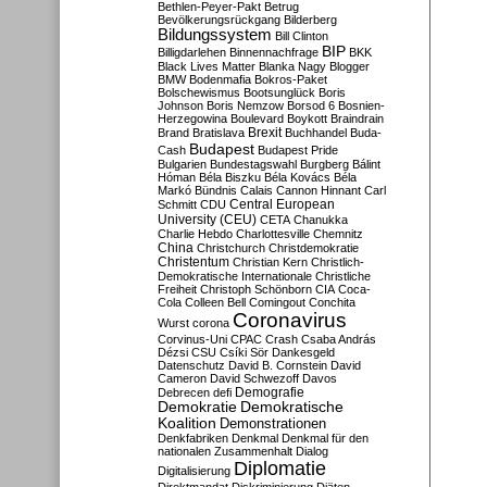
Bethlen-Peyer-Pakt
Betrug
Bevölkerungsrückgang
Bilderberg
Bildungssystem
Bill Clinton
BIP
Billigdarlehen
Binnennachfrage
BKK
Black Lives Matter
Blanka Nagy
Blogger
BMW
Bodenmafia
Bokros-Paket
Bolschewismus
Bootsunglück
Boris
Johnson
Boris Nemzow
Borsod 6
Bosnien-
Herzegowina
Boulevard
Boykott
Braindrain
Brexit
Brand
Bratislava
Buchhandel
Buda-
Budapest
Cash
Budapest Pride
Bulgarien
Bundestagswahl
Burgberg
Bálint
Hóman
Béla Biszku
Béla Kovács
Béla
Markó
Bündnis
Calais
Cannon Hinnant
Carl
Central European
Schmitt
CDU
University (CEU)
CETA
Chanukka
Charlie Hebdo
Charlottesville
Chemnitz
China
Christchurch
Christdemokratie
Christentum
Christian Kern
Christlich-
Demokratische Internationale
Christliche
Freiheit
Christoph Schönborn
CIA
Coca-
Cola
Colleen Bell
Comingout
Conchita
Coronavirus
Wurst
corona
Corvinus-Uni
CPAC
Crash
Csaba András
Dézsi
CSU
Csíki Sör
Dankesgeld
Datenschutz
David B. Cornstein
David
Cameron
David Schwezoff
Davos
Demografie
Debrecen
defi
Demokratie
Demokratische
Koalition
Demonstrationen
Denkfabriken
Denkmal
Denkmal für den
nationalen Zusammenhalt
Dialog
Diplomatie
Digitalisierung