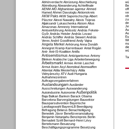
Abhörverdacht
Abrüstung
Abschiebung
wü
Abtreibung
Abwanderung
Achtelfinale
Be
AENM
AfD
Afghanistan
agentur
Ahmed
of
Hamed
Ahmet Davutoglu
Aktionskreis
ve
AKW Paks
ob
AKW Saporischschja
Albert
zu
Pásztor
Alexei Nawalny
Alexis Tsipras
de
Aljaksandr Lukaschenka
Alstom
Altus
Je
Amazonas
Amnesty International
Au
Amtseinführung
Amtssitz
András Fekete-
Au
Győr
András Heisler
András Lovasi
Eu
András Schiffer
András Siewert
András
Wi
Veres
André Goodfriend
Andy Vajna
ma
Angela Merkel
Anhörung
Anna Donáth
di
Annegret Kramp-Karrenbauer
Antal Rogán
wü
Anti-
Anti-IS-Koalition
Antifa
Antisemitismus
Antiziganismus
Antony
Ta
Blinken
Arabische Liga
Arbeiterbewegung
Arbeitsmarkt
Armee
Armin Laschet
Armut
Asien
Asyl
Atomdeal
Atomwaffen
Attentat
Attila Mesterházy
Attila
Vidnyánszky
ATV
Audi Hungaria
Aufnahmezentren
Auftragsvergabeverfahren
Auslandsungarn
Ausländer
Ausschreitungen
Auswanderung
Außenpolitik
Autoindustrie
Autonomie
Baja
Balkan
Banken
Barack Obama
Barcelona
Barvergütungen
Bausektor
Bausparsubvention
Bayerische
Landtagswahl
BayernLB
Beerdigung
Befragung
Belarus
Benachteiligung
Benedek Jávor
Benefizveranstaltung
Benjamin Netanjahu
Benzinpreis
Berlin
Bernadett Széll
Bernard-Henri Lévy
Bertelsmann
Besatzung
Beschäftigungsprogramme
Besetzung