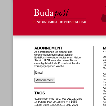
ABONNEMENT
M
Ab sofort können Sie sich für den
7.
wöchentlichen deutschsprachigen
De
BudaPost-Newsletter registrieren. Melden
Ze
Sie sich HIER an und erhalten Sie noch
de
einmal gebündelt die Presseberichte der
hä
vorangegangenen Woche.
Ge
Au
So
be
Ei
Fe
Au
le
TAGS
an
ge
"Lügenrede"
#MeToo
1. Mai
9/11
15. März
Di
1956
17-Punkte-Plan
99
168 óra
444
ge
1968er
1989
1989/90
2016
2017
2020
se