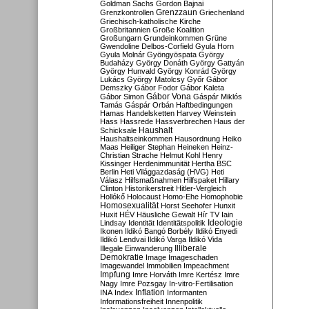
Goldman Sachs
Gordon Bajnai
Grenzzaun
Grenzkontrollen
Griechenland
Griechisch-katholische Kirche
Großbritannien
Große Koalition
Großungarn
Grundeinkommen
Grüne
Gwendoline Delbos-Corfield
Gyula Horn
Gyula Molnár
Gyöngyöspata
György
Budaházy
György Donáth
György Gattyán
György Hunvald
György Konrád
György
Lukács
György Matolcsy
Győr
Gábor
Demszky
Gábor Fodor
Gábor Kaleta
Gábor Vona
Gábor Simon
Gáspár Miklós
Tamás
Gáspár Orbán
Haftbedingungen
Hamas
Handelsketten
Harvey Weinstein
Hass
Hassrede
Hassverbrechen
Haus der
Haushalt
Schicksale
Haushaltseinkommen
Hausordnung
Heiko
Maas
Heiliger Stephan
Heineken
Heinz-
Christian Strache
Helmut Kohl
Henry
Kissinger
Herdenimmunität
Hertha BSC
Berlin
Heti Világgazdaság (HVG)
Heti
Válasz
Hilfsmaßnahmen
Hilfspaket
Hillary
Clinton
Historikerstreit
Hitler-Vergleich
Hollókő
Holocaust
Homo-Ehe
Homophobie
Homosexualität
Horst Seehofer
Hunxit
Huxit
HÉV
Häusliche Gewalt
Hír TV
Iain
Lindsay
Identität
Identitätspolitik
Ideologie
Ikonen
Ildikó Bangó Borbély
Ildikó Enyedi
Ildikó Lendvai
Ildikó Varga
Ildikó Vida
Illiberale
Illegale Einwanderung
Demokratie
Image
Imageschaden
Imagewandel
Immobilien
Impeachment
Impfung
Imre Horváth
Imre Kertész
Imre
Nagy
Imre Pozsgay
In-vitro-Fertilisation
Inflation
INA
Index
Informanten
Informationsfreiheit
Innenpolitik