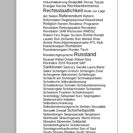
Industrialisierung
Realpolitik
Recep Tayyip
Rechtsextremismus
Erdoğan
Rechte
Rechtsstaatlichkeit
Rede zur Lage
Referendum
der Nation
Reform
Reformation
Regimewechsel
Reisefreiheit
Religion
Renten
Residenz-Programm
Resolution
Rettungspaket
Revolution
Revolution 1848
Rezession
RMDSZ
Roma
Robert Fico
Roger Scruton
Ronald
Lauder
Ron DeSantis
Ron Werber
Rote
Armee
Rotschlammkatastrophe
RTL Klub
Ruinenkneipen
Rumänien
Rumänienungarn
Runder Tisch
Russland
Rundtischgespräche
Ryanair
Ráhel Orbán
Róbert Kiss
Rückblick 2015
Rücktritt
S&P
Sanktionen
Sarkozy
Sarolta Laura Baritz
Satire
Schengen-Grenze
Schengen-Zone
Schengener Abkommen
Schiefergas
Schlacht am Donbogen
Schmalspurbahn
Schottische Volksabstimmung
Schuldenkrise
Schulen
Schulumbenennung
Schwarzgeld
Schwarzkonten
Schweden
Schweizer Franken
Schwimmsport
Scientology
Sebastian Kurz
Segregation
Seidenstraße-Initiative
Selbstbeschränkung
Selbstbestimmungsrecht
Serbien
Sexualität
Sicherheitspolitik
Sexuelle Gewalt
Siebenbürgen
Siegesparade
Sinopharm
Skinheads
Sklavengesetz
Slomó Köves
Slowakei
Slowenien
Solidarität
Sonderbefugnisse
Sondersteuer
Sonntagsverkaufsverbot
Son of Saul
South-Stream-Pipeline
South Stream