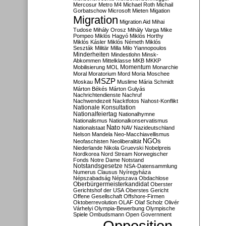
Mercosur
Metro M4
Michael Roth
Michail
Gorbatschow
Microsoft
Mieten
Migation
Migration
Migration Aid
Mihai
Tudose
Mihály Orosz
Mihály Varga
Mike
Pompeo
Miklós Hagyó
Miklós Horthy
Miklós Kásler
Miklós Németh
Miklós
Seszták
Militär
Milla
Milo Yiannopoulos
Minderheiten
Mindestlohn
Minsk-
Abkommen
Mittelklasse
MKB
MKKP
Momentum
Mobilisierung
MOL
Monarchie
Moral
Moratorium
Mord
Moria
Moschee
MSZP
Moskau
Muslime
Mária Schmidt
Márton Békés
Márton Gulyás
Nachrichtendienste
Nachruf
Nachwendezeit
Nacktfotos
Nahost-Konflikt
Nationale Konsultation
Nationalfeiertag
Nationalhymne
Nationalismus
Nationalkonservatismus
Nato
Nationalstaat
NAV
Nazideutschland
Nelson Mandela
Neo-Macchiavellismus
NGOs
Neofaschisten
Neoliberalität
Niederlande
Nikola Gruevski
Nobelpreis
Nordkorea
Nord Stream
Norwegischer
Fonds
Notre Dame
Notstand
Notstandsgesetze
NSA-Datensammlung
Numerus Clausus
Nyíregyháza
Népszabadság
Népszava
Obdachlose
Oberbürgermeisterkandidat
Oberster
Gerichtshof der USA
Oberstes Gericht
Offene Gesellschaft
Offshore-Firmen
Oktoberrevolution
OLAF
Olaf Scholz
Olivér
Várhelyi
Olympia-Bewerbung
Olympische
Spiele
Ombudsmann
Open Government
Opposition