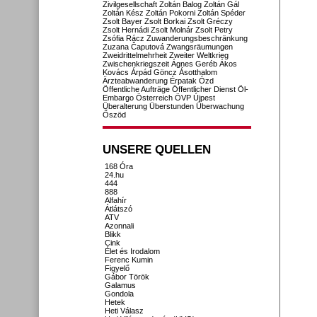
Zivilgesellschaft
Zoltán Balog
Zoltán Gál
Zoltán Kész
Zoltán Pokorni
Zoltán Spéder
Zsolt Bayer
Zsolt Borkai
Zsolt Gréczy
Zsolt Hernádi
Zsolt Molnár
Zsolt Petry
Zsófia Rácz
Zuwanderungsbeschränkung
Zuzana Čaputová
Zwangsräumungen
Zweidrittelmehrheit
Zweiter Weltkrieg
Zwischenkriegszeit
Ágnes Geréb
Ákos
Kovács
Árpád Göncz
Ásotthalom
Ärzteabwanderung
Érpatak
Ózd
Öffentliche Aufträge
Öffentlicher Dienst
Öl-
Embargo
Österreich
ÖVP
Újpest
Überalterung
Überstunden
Überwachung
Őszöd
UNSERE QUELLEN
168 Óra
24.hu
444
888
Alfahír
Átlátszó
ATV
Azonnali
Blikk
Cink
Élet és Irodalom
Ferenc Kumin
Figyelő
Gábor Török
Galamus
Gondola
Hetek
Heti Válasz