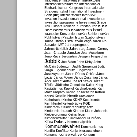
Inslovenzen
Insolvenzen
Intellektuelle
Interkontinentalraketen
Internationaler
Eucharistischer Kongress
Internationaler
Strafgerichtshof
International Investment
Bank (IIB)
Internetsteuer
Interview
Invasion
Invasionsmahnmal
Investitionen
Investitionsprogramme
Investment Grade
Irak-Einsatz
Irakisch-Kurdistan
Iran
IS
ISIS
Israel
Islam
Islamismus
Isolationismus
Istanbuler Konvention
István Bethlen
István
Pukli
István Pásztor
István Szabó
István
Tarlós
István Tisza
István Vágó
Italien
Ivo
Sanader
IWF
Jahresprognose
Jahrestag
Jahresrückblick
James Corney
Jean-Claude Juncker
Jean Asselborn
Jenő Rácz
Jerusalem
Jewgeni Prigoschin
Jobbik
Joe Biden
John Kirby
John
McCain
Judentum
Judith Sargentini
Judit
Varga
Jugendschutz
Jungwähler
Justizsystem
János Dénes Orbán
János
Lázár
János Volner
János Zuschlag
János
Áder
József Antall
József Szájer
József
Tóbiás
Jüdische Gemeinde
Kalter Krieg
Kapitalismus
Kapitol
Kardinalgesetz
Karl
Marx
Karpatoukraine
Kasachstan
Katalin
Katalin Novák
Karikó
Katalonien
Katholische Kirche
KDNP
Kecskemét
Kernklientel
Kettenbrücke
KGB
Kinderarmut
Kinderschutzgesetz
Kindesmissbrauch
Kirchen
Klaus Johannis
Kleiderordnung
Kleinanleger
Klimaneutralität
Klimawandel
Klubrádió
Klára Dobrev
Kommunalpolitik
Kommunalwahlen
Kommunismus
Konflikt
Konflikte
Konjunkturaussichten
Konservative
Konsens
Konsum