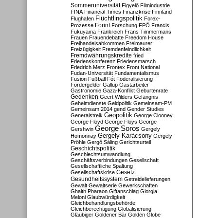
Sommeruniversität
Figyelő
Filmindustrie
FINA
Financial Times
Finanzkrise
Finnland
Flüchtlingspolitik
Flughafen
Forex-
Forint
Prozesse
Forschung
FPÖ
Francis
Fukuyama
Frankreich
Frans Timmermans
Frauen
Frauendebatte
Freedom House
Freihandelsabkommen
Freimaurer
Freizügigkeit
Fremdenfeindlichkeit
Fremdwährungskredite
fried
Friedenskonferenz
Friedensmarsch
Friedrich Merz
Frontex
Front National
Fudan-Universität
Fundamentalismus
Fusion
Fußball
Fót
Föderalisierung
Fördergelder
Gallup
Gastarbeiter
Gastronomie
Gaza-Konflikt
Geburtenrate
Gedenken
Geert Wilders
Gefängnis
Geheimdienste
Geldpolitik
Gemeinsam-PM
Gemeinsam 2014
gend
Gender Studies
Geopolitik
Generalstreik
George Clooney
George Floyd
George Floys
George
George Soros
Gershwin
Gergely
Gergely Karácsony
Homonnay
Gergely
Pröhle
Gergő Sáling
Gerichtsurteil
Geschichtspolitik
Geschlechtsumwandlung
Geschäftsverbindungen
Gesellschaft
Gesellschaftliche Spaltung
Gesetz
Gesellschaftskrise
Gesundheitssystem
Getreidelieferungen
Gewalt
Gewaltserie
Gewerkschaften
Ghaith Pharaon
Giftanschlag
Giorgia
Meloni
Glaubwürdigkeit
Gleichbehandlungsbehörde
Gleichberechtigung
Globalisierung
Gläubiger
Goldener Bär
Golden Globe