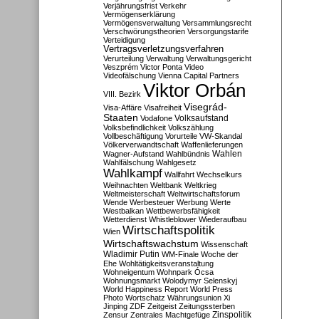
Verjährungsfrist
Verkehr
Vermögenserklärung
Vermögensverwaltung
Versammlungsrecht
Verschwörungstheorien
Versorgungstarife
Verteidigung
Vertragsverletzungsverfahren
Verurteilung
Verwaltung
Verwaltungsgericht
Veszprém
Victor Ponta
Video
Videofälschung
Vienna Capital Partners
Viktor Orbán
VIII. Bezirk
Visegrád-
Visa-Affäre
Visafreiheit
Staaten
Vodafone
Volksaufstand
Volksbefindlichkeit
Volkszählung
Vollbeschäftigung
Vorurteile
VW-Skandal
Völkerverwandtschaft
Waffenlieferungen
Wahlen
Wagner-Aufstand
Wahlbündnis
Wahlfälschung
Wahlgesetz
Wahlkampf
Wallfahrt
Wechselkurs
Weihnachten
Weltbank
Weltkrieg
Weltmeisterschaft
Weltwirtschaftsforum
Wende
Werbesteuer
Werbung
Werte
Westbalkan
Wettbewerbsfähigkeit
Wetterdienst
Whistleblower
Wiederaufbau
Wirtschaftspolitik
Wien
Wirtschaftswachstum
Wissenschaft
Wladimir Putin
WM-Finale
Woche der
Ehe
Wohltätigkeitsveranstaltung
Wohneigentum
Wohnpark Ócsa
Wohnungsmarkt
Wolodymyr Selenskyj
World Happiness Report
World Press
Photo
Wortschatz
Währungsunion
Xi
Jinping
ZDF
Zeitgeist
Zeitungssterben
Zensur
Zentrales Machtgefüge
Zinspolitik