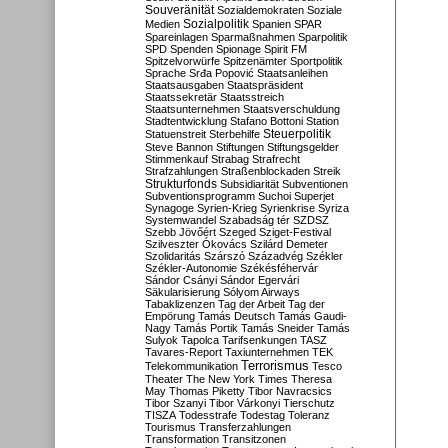
Souveränität
Sozialdemokraten
Soziale
Sozialpolitik
Medien
Spanien
SPAR
Spareinlagen
Sparmaßnahmen
Sparpolitik
SPD
Spenden
Spionage
Spirit FM
Spitzelvorwürfe
Spitzenämter
Sportpolitik
Sprache
Srđa Popović
Staatsanleihen
Staatsausgaben
Staatspräsident
Staatssekretär
Staatsstreich
Staatsunternehmen
Staatsverschuldung
Stadtentwicklung
Stafano Bottoni
Station
Steuerpolitik
Statuenstreit
Sterbehilfe
Steve Bannon
Stiftungen
Stiftungsgelder
Stimmenkauf
Strabag
Strafrecht
Strafzahlungen
Straßenblockaden
Streik
Strukturfonds
Subsidiarität
Subventionen
Subventionsprogramm
Suchoi Superjet
Synagoge
Syrien-Krieg
Syrienkrise
Syriza
Systemwandel
Szabadság tér
SZDSZ
Szebb Jövőért
Szeged
Sziget-Festival
Szilveszter Ókovács
Szilárd Demeter
Szolidaritás
Szárszó
Századvég
Székler
Székler-Autonomie
Székésféhervár
Sándor Csányi
Sándor Egervári
Säkularisierung
Sólyom Airways
Tabaklizenzen
Tag der Arbeit
Tag der
Empörung
Tamás Deutsch
Tamás Gaudi-
Nagy
Tamás Portik
Tamás Sneider
Tamás
Sulyok
Tapolca
Tarifsenkungen
TASZ
Tavares-Report
Taxiunternehmen
TEK
Terrorismus
Telekommunikation
Tesco
Theater
The New York Times
Theresa
May
Thomas Piketty
Tibor Navracsics
Tibor Szanyi
Tibor Várkonyi
Tierschutz
TISZA
Todesstrafe
Todestag
Toleranz
Tourismus
Transferzahlungen
Transformation
Transitzonen