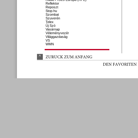
Reflektor
Reposzt
Stop.hu
Szombat
Szuverén
Telex
Új Szó
Vasárnap
Véleményvezér
Világgazdaság
VS
WMN
^
ZURÜ
CK 
ZUM 
ANFANG
DEN 
FAVORITEN 