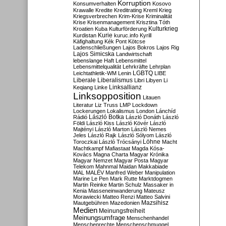
Korruption
Konsumverhalten
Kosovo
Krawalle
Kredite
Kreditrating
Kreml
Krieg
Kriegsverbrechen
Krim-Krise
Kriminalität
Krise
Krisenmanagement
Krisztina Tóth
Kulturkrieg
Kroatien
Kuba
Kulturförderung
Kurdistan
Kurie
kuruc.info
Kyrill
Käfighaltung
Kék Pont
Kötcse
Ladenschließungen
Lajos Bokros
Lajos Rig
Lajos Simicska
Landwirtschaft
lebenslange Haft
Lebensmittel
Lebensmittelqualität
Lehrkräfte
Lehrplan
LGBTQ
Leichtathletik-WM
Lenin
LIBE
Liberale
Liberalismus
Libri
Libyen
Li
Linksallianz
Keqiang
Linke
Linksopposition
Litauen
Literatur
Liz Truss
LMP
Lockdown
Lockerungen
Lokalismus
London
Lánchíd
Rádió
László Botka
László Donáth
László
Földi
László Kiss
László Kövér
László
Majtényi
László Marton
László Nemes
Jeles
László Rajk
László Sólyom
László
Löhne
Toroczkai
László Trócsányi
Macht
Machtkampf
Mafiastaat
Magda Kósa-
Kovács
Magna Charta
Magyar Krónika
Magyar Nemzet
Magyar Posta
Magyar
Telekom
Mahnmal
Maidan
Makkabiade
MAL
MALÉV
Manfred Weber
Manipulation
Marine Le Pen
Mark Rutte
Marktdogmen
Martin Reinke
Martin Schulz
Massaker in
Kenia
Masseneinwanderung
Mateusz
Morawiecki
Matteo Renzi
Matteo Salvini
Mautgebühren
Mazedonien
Mazsihisz
Medien
Meinungsfreiheit
Meinungsumfrage
Menschenhandel
Menschenrechte
Menschenschmuggel