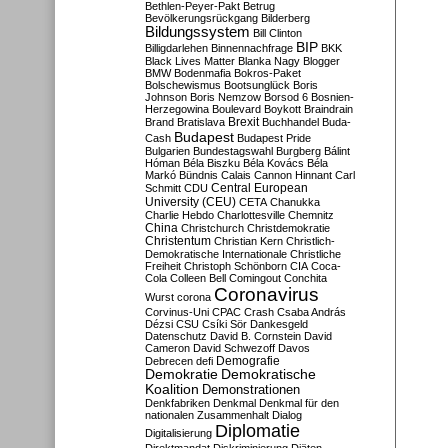
Bethlen-Peyer-Pakt
Betrug
Bevölkerungsrückgang
Bilderberg
Bildungssystem
Bill Clinton
BIP
Billigdarlehen
Binnennachfrage
BKK
Black Lives Matter
Blanka Nagy
Blogger
BMW
Bodenmafia
Bokros-Paket
Bolschewismus
Bootsunglück
Boris
Johnson
Boris Nemzow
Borsod 6
Bosnien-
Herzegowina
Boulevard
Boykott
Braindrain
Brexit
Brand
Bratislava
Buchhandel
Buda-
Budapest
Cash
Budapest Pride
Bulgarien
Bundestagswahl
Burgberg
Bálint
Hóman
Béla Biszku
Béla Kovács
Béla
Markó
Bündnis
Calais
Cannon Hinnant
Carl
Central European
Schmitt
CDU
University (CEU)
CETA
Chanukka
Charlie Hebdo
Charlottesville
Chemnitz
China
Christchurch
Christdemokratie
Christentum
Christian Kern
Christlich-
Demokratische Internationale
Christliche
Freiheit
Christoph Schönborn
CIA
Coca-
Cola
Colleen Bell
Comingout
Conchita
Coronavirus
Wurst
corona
Corvinus-Uni
CPAC
Crash
Csaba András
Dézsi
CSU
Csíki Sör
Dankesgeld
Datenschutz
David B. Cornstein
David
Cameron
David Schwezoff
Davos
Demografie
Debrecen
defi
Demokratie
Demokratische
Koalition
Demonstrationen
Denkfabriken
Denkmal
Denkmal für den
nationalen Zusammenhalt
Dialog
Diplomatie
Digitalisierung