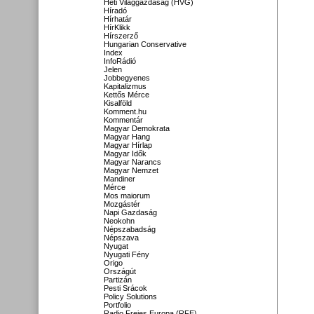
Heti Világgazdaság (HVG)
Híradó
Hírhatár
HírKlikk
Hírszerző
Hungarian Conservative
Index
InfoRádió
Jelen
Jobbegyenes
Kapitalizmus
Kettős Mérce
Kisalföld
Komment.hu
Kommentár
Magyar Demokrata
Magyar Hang
Magyar Hírlap
Magyar Idők
Magyar Narancs
Magyar Nemzet
Mandiner
Mérce
Mos maiorum
Mozgástér
Napi Gazdaság
Neokohn
Népszabadság
Népszava
Nyugat
Nyugati Fény
Origo
Országút
Partizán
Pesti Srácok
Policy Solutions
Portfolio
Radio Freies Europa (RFE)