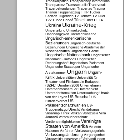
Transkarpatien
Transparency International
Transparenz
Transsexuelle
Transvestit
Trauerbekundungen
Trauertag
Trauma
Trianon
Truppenabzug
TTIP
Tucker
Carlson
Tugenden
TV-Debatte
TV-Duell
Türkei
TV2
Tünde Handó
Uber
UEFA
Ukraine-Krieg
Ukraine
Umverteilung
Umweltschutz
Unabhängigkeit
Unentschlossene
Ungarisch-amerikanische
Beziehungen
Ungarisch-deutsche
Beziehungen
Ungarische Akademie der
Wissenschaften
Ungarische Garde
Ungarische Nationalbank
Ungarischer
Nationaler Filmfonds
Ungarischer
Rechnungshof
Ungarisches Parlament
Ungarische Staatsoper
Ungarische
Ungarn
Ungarn-
Ärztekammer
Kritik
Universitäten
Universität für
Theater- und Filmkunst in Budapest
(SZFE)
Unruhen 2006
Unternehmen
Unternehmenssteuer
Unterschicht
Unterschriftenaktion
Untersuchung
Ursula
US-Botschaft
von der Leyen
US-
US-
Einreiseverbot
Präsidentschaftswahlen
US-
Truppenabzug
Utrecht
Vandalismus
Vasárnapi Hírek
Vatikan
Venezuela
Vera
Jourová
Verbraucherschutz
Vereinigte
Verdienstmöglichkeiten
Staaten von Amerika
Vereinte
Nationen
Verfahren
Verfassungsgericht
Verfassungsänderung
Vergangenheit
Vergewaltigungsvorwurf
Verhandlungen