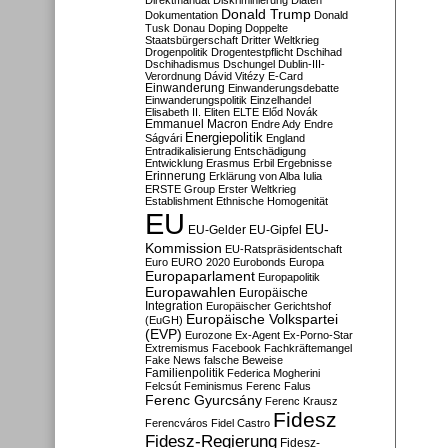
Direktmandat
Diskriminierung
Diäten
Donald Trump
Dokumentation
Donald
Tusk
Donau
Doping
Doppelte
Staatsbürgerschaft
Dritter Weltkrieg
Drogenpolitik
Drogentestpflicht
Dschihad
Dschihadismus
Dschungel
Dublin-III-
Verordnung
Dávid Vitézy
E-Card
Einwanderung
Einwanderungsdebatte
Einwanderungspolitik
Einzelhandel
Elisabeth II.
Eliten
ELTE
Előd Novák
Emmanuel Macron
Endre Ady
Endre
Energiepolitik
Ságvári
England
Entradikalisierung
Entschädigung
Entwicklung
Erasmus
Erbil
Ergebnisse
Erinnerung
Erklärung von Alba Iulia
ERSTE Group
Erster Weltkrieg
Establishment
Ethnische Homogenität
EU
EU-
EU-Gelder
EU-Gipfel
Kommission
EU-Ratspräsidentschaft
Euro
EURO 2020
Eurobonds
Europa
Europaparlament
Europapolitik
Europawahlen
Europäische
Integration
Europäischer Gerichtshof
Europäische Volkspartei
(EuGH)
(EVP)
Eurozone
Ex-Agent
Ex-Porno-Star
Extremismus
Facebook
Fachkräftemangel
Fake News
falsche Beweise
Familienpolitik
Federica Mogherini
Felcsút
Feminismus
Ferenc Falus
Ferenc Gyurcsány
Ferenc Krausz
Fidesz
Ferencváros
Fidel Castro
Fidesz-Regierung
Fidesz-