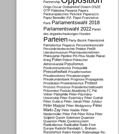
Partnership
Origo
Oscar
Ostbahnhof
Ostern
OSZE
OTP
Palästina
Panama Papers
Paneuropäisches Picknick
Paparazzo
Papst Benedikt XVI.
Papst Franziskus
Parlamentswahl 2018
Paris
Parlamentswahl 2022
Partei
des doppelschwänzigen Hundes
Parteien
Party-Bezirk
Patentstreit
Patriotismus
Pegasus
Personenkennzahl
Persönlichkeitsrechte
Petition
Petőfi-
Literaturmuseum
Pharmaunternehmen
Philosophie
Pipeline
PiS
Pisa-Studie
Plakat-
Polen
Krieg
Polizei
Polnischer
Populismus
Abhörskandal
Postkommunismus
Preispolitik
Pressefreiheit
Privatfernsehen
Privatinsolvenz
Privatisierungen
Privatkundenbank
Prognose
Propaganda
Protest
Prostitution
Protektionismus
Prozess
Prozesse
Präsidentschaftswahl
Prävention
Puskás Akadémia FC
Pál
Völner
Pädophilie
Péter-Pázmány-
Universität
Péter Esterházy
Péter Gothár
Péter Gulácsi
Péter Jakab
Péter Juhász
Péter
Péter Magyar
Péter Medgyessy
Márki-Zay
Péter Nadás
Péter
Niedermüller
Péter Polt
Péter Róna
Péter
Szijjártó
Qasim Soleimani
Quaestor
Quaestor-Pleite
Quotensystem
Radikalismus
Radikalität
Radio Free
Europe
Radnóti
Randalph L. Braham
Rassismus
Ratkó-Kinder
Rattenplage
Re-