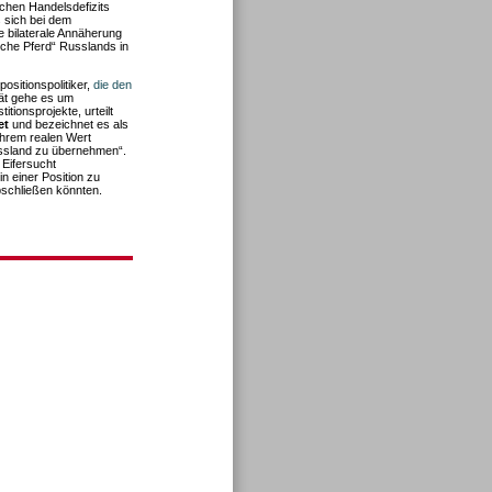
schen Handelsdefizits
s sich bei dem
e bilaterale Annäherung
sche Pferd“ Russlands in
positionspolitiker,
die den
ität gehe es um
titionsprojekte, urteilt
et
und bezeichnet es als
ihrem realen Wert
ussland zu übernehmen“.
 Eifersucht
n einer Position zu
bschließen könnten.