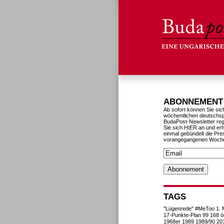
ABONNEMENT
Ab sofort können Sie sic
wöchentlichen deutschs
BudaPost-Newsletter reg
Sie sich HIER an und erh
einmal gebündelt die Pre
vorangegangenen Woch
TAGS
"Lügenrede"
#MeToo
1. 
17-Punkte-Plan
99
168 ó
1968er
1989
1989/90
20