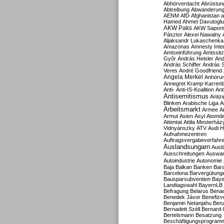
Abhörverdacht
Abrüstun
Abtreibung
Abwanderun
AENM
AfD
Afghanistan
a
Hamed
Ahmet Davutoglu
AKW Paks
AKW Sapori
Pásztor
Alexei Nawalny
Aljaksandr Lukaschenka
Amazonas
Amnesty Inter
Amtseinführung
Amtssitz
Győr
András Heisler
And
András Schiffer
András S
Veres
André Goodfriend
Angela Merkel
Anhöru
Annegret Kramp-Karren
Anti-
Anti-IS-Koalition
Ant
Antisemitismus
Antiz
Blinken
Arabische Liga
A
Arbeitsmarkt
Armee
A
Armut
Asien
Asyl
Atomde
Attentat
Attila Mesterház
Vidnyánszky
ATV
Audi H
Aufnahmezentren
Auftragsvergabeverfahr
Auslandsungarn
Ausl
Ausschreitungen
Auswa
Autoindustrie
Autonomie
Baja
Balkan
Banken
Bar
Barcelona
Barvergütung
Bausparsubvention
Baye
Landtagswahl
BayernLB
Befragung
Belarus
Benac
Benedek Jávor
Benefizv
Benjamin Netanjahu
Benz
Bernadett Széll
Bernard-
Bertelsmann
Besatzung
Beschäftigungsprogram