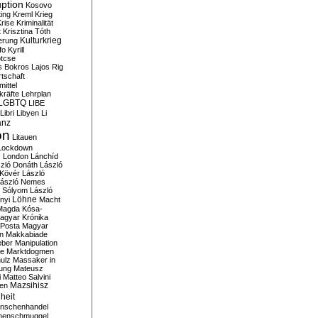
ption
Kosovo
ting
Kreml
Krieg
rise
Kriminalität
t
Krisztina Tóth
Kulturkrieg
erung
fo
Kyrill
tcse
s Bokros
Lajos Rig
tschaft
ittel
kräfte
Lehrplan
LGBTQ
LIBE
Libri
Libyen
Li
anz
on
Litauen
Lockdown
s
London
Lánchíd
zló Donáth
László
 Kövér
László
ászló Nemes
ó Sólyom
László
Löhne
nyi
Macht
Magda Kósa-
agyar Krónika
Posta
Magyar
n
Makkabiade
eber
Manipulation
te
Marktdogmen
ulz
Massaker in
ung
Mateusz
i
Matteo Salvini
en
Mazsihisz
heit
nschenhandel
henschmuggel