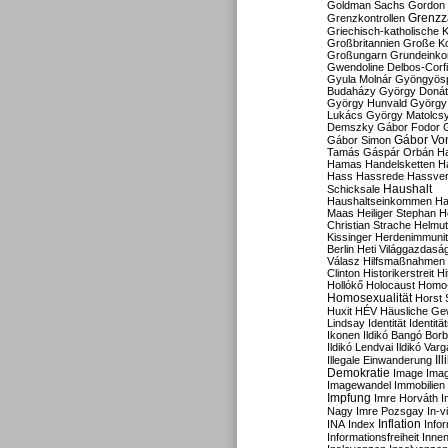
Goldman Sachs
Gordon 
Grenzz
Grenzkontrollen
Griechisch-katholische K
Großbritannien
Große Koa
Großungarn
Grundeink
Gwendoline Delbos-Corfi
Gyula Molnár
Gyöngyös
Budaházy
György Doná
György Hunvald
György
Lukács
György Matolcs
Demszky
Gábor Fodor
Gábor Vo
Gábor Simon
Tamás
Gáspár Orbán
Ha
Hamas
Handelsketten
H
Hass
Hassrede
Hassver
Haushalt
Schicksale
Haushaltseinkommen
Ha
Maas
Heiliger Stephan
H
Christian Strache
Helmut
Kissinger
Herdenimmunit
Berlin
Heti Világgazdasá
Válasz
Hilfsmaßnahmen
Clinton
Historikerstreit
Hi
Hollókő
Holocaust
Homo
Homosexualität
Horst 
Huxit
HÉV
Häusliche Ge
Lindsay
Identität
Identität
Ikonen
Ildikó Bangó Borb
Ildikó Lendvai
Ildikó Varg
Il
Illegale Einwanderung
Demokratie
Image
Ima
Imagewandel
Immobilien
Impfung
Imre Horváth
I
Nagy
Imre Pozsgay
In-v
Inflation
INA
Index
Info
Informationsfreiheit
Innen