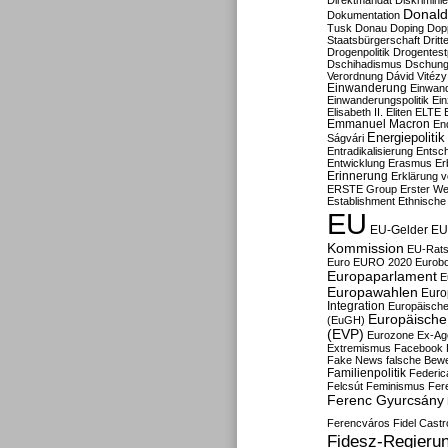
Direktmandat
Diskrimini
Donald
Dokumentation
Tusk
Donau
Doping
Dop
Staatsbürgerschaft
Dritt
Drogenpolitik
Drogentestp
Dschihadismus
Dschung
Verordnung
Dávid Vitézy
Einwanderung
Einwan
Einwanderungspolitik
Ein
Elisabeth II.
Eliten
ELTE
Emmanuel Macron
En
Energiepolitik
Ságvári
Entradikalisierung
Entsc
Entwicklung
Erasmus
Erb
Erinnerung
Erklärung vo
ERSTE Group
Erster We
Establishment
Ethnische
EU
EU-Gelder
EU
Kommission
EU-Rats
Euro
EURO 2020
Eurob
Europaparlament
E
Europawahlen
Euro
Integration
Europäische
Europäische 
(EuGH)
(EVP)
Eurozone
Ex-Ag
Extremismus
Facebook
Fake News
falsche Bew
Familienpolitik
Federic
Felcsút
Feminismus
Fer
Ferenc Gyurcsány
Ferencváros
Fidel Castr
Fidesz-Regieru