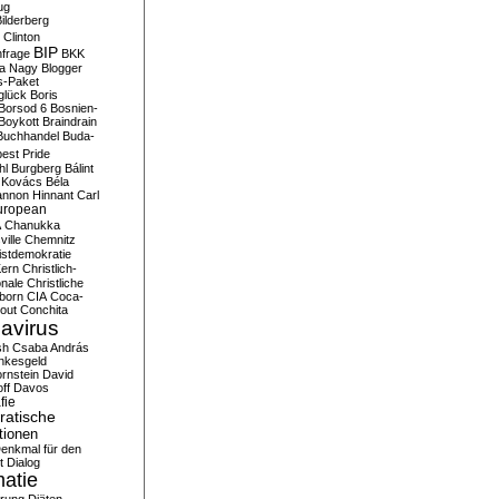
ug
ilderberg
l Clinton
BIP
frage
BKK
ka Nagy
Blogger
s-Paket
glück
Boris
Borsod 6
Bosnien-
Boykott
Braindrain
Buchhandel
Buda-
est Pride
hl
Burgberg
Bálint
 Kovács
Béla
nnon Hinnant
Carl
uropean
A
Chanukka
ville
Chemnitz
istdemokratie
Kern
Christlich-
onale
Christliche
born
CIA
Coca-
out
Conchita
avirus
sh
Csaba András
nkesgeld
rnstein
David
ff
Davos
fie
atische
tionen
enkmal für den
t
Dialog
atie