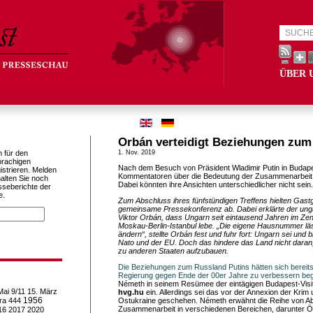
ÜBER 
Orbán verteidigt Beziehungen zum
h für den
1. Nov. 2019
prachigen
Nach dem Besuch von Präsident Wladimir Putin in Budap
istrieren. Melden
Kommentatoren über die Bedeutung der Zusammenarbeit
alten Sie noch
Dabei könnten ihre Ansichten unterschiedlicher nicht sein.
sseberichte der
e.
Zum Abschluss ihres fünfstündigen Treffens hielten Gast
gemeinsame Pressekonferenz ab. Dabei erklärte der unga
Viktor Orbán, dass Ungarn seit eintausend Jahren im Ze
Moskau-Berlin-Istanbul lebe. „Die eigene Hausnummer lässt
ändern“, stellte Orbán fest und fuhr fort: Ungarn sei und bl
Nato und der EU. Doch das hindere das Land nicht daran
zu anderen Staaten aufzubauen.
Die Beziehungen zum Russland Putins hätten sich bereits 
Regierung gegen Ende der 00er Jahre zu verbessern be
Németh in seinem Resümee der eintägigen Budapest-Visi
Mai
9/11
15. März
hvg.hu
ein. Allerdings sei das vor der Annexion der Krim 
1956
ra
444
Ostukraine geschehen. Németh erwähnt die Reihe von 
Zusammenarbeit in verschiedenen Bereichen, darunter Öl
16
2017
2020