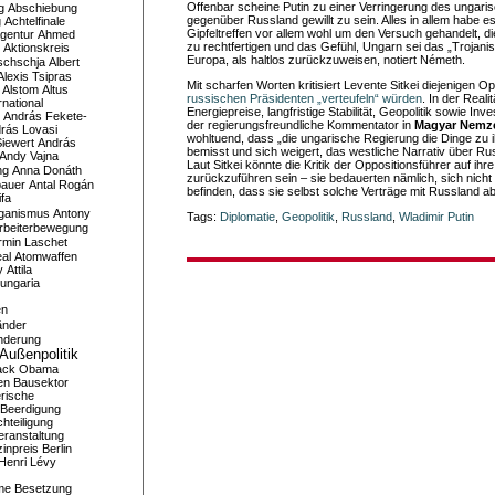
Offenbar scheine Putin zu einer Verringerung des ungari
g
Abschiebung
gegenüber Russland gewillt zu sein. Alles in allem habe e
g
Achtelfinale
Gipfeltreffen vor allem wohl um den Versuch gehandelt, di
gentur
Ahmed
zu rechtfertigen und das Gefühl, Ungarn sei das „Trojani
Aktionskreis
Europa, als haltlos zurückzuweisen, notiert Németh.
schschja
Albert
Alexis Tsipras
Mit scharfen Worten kritisiert Levente Sitkei diejenigen Op
Alstom
Altus
russischen Präsidenten „verteufeln“ würden
. In der Real
national
Energiepreise, langfristige Stabilität, Geopolitik sowie Inves
András Fekete-
der regierungsfreundliche Kommentator in
Magyar Nemz
rás Lovasi
wohltuend, dass „die ungarische Regierung die Dinge zu 
iewert
András
bemisst und sich weigert, das westliche Narrativ über R
Andy Vajna
Laut Sitkei könnte die Kritik der Oppositionsführer auf ihre
ng
Anna Donáth
zurückzuführen sein – sie bedauerten nämlich, sich nicht i
bauer
Antal Rogán
befinden, dass sie selbst solche Verträge mit Russland a
ifa
iganismus
Antony
Tags:
Diplomatie
,
Geopolitik
,
Russland
,
Wladimir Putin
rbeiterbewegung
rmin Laschet
al
Atomwaffen
y
Attila
ungaria
en
änder
nderung
Außenpolitik
ack Obama
en
Bausektor
rische
Beerdigung
hteiligung
eranstaltung
inpreis
Berlin
Henri Lévy
me
Besetzung