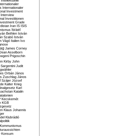
Intellektuelle
nternationaler
s
Internationaler
ional Investment
Interview
mal
Investitionen
nvestment Grade
rdistan
Iran
IS
ISIS
Israel
ionismus
tván Bethlen
István
ván Szabó
István
án Vágó
Italien
Ivo
gnose
tag
James Corney
Jean Asselborn
wgeni Prigoschin
hn Kirby
John
 Sargentini
Judit
gwähler
es Orbán
János
s Zuschlag
János
 Szájer
József
nde
Kalter Krieg
inalgesetz
Karl
sachstan
Katalin
atalonien
P
Kecskemét
e
KGB
tzgesetz
en
Klaus Johannis
ger
del
Klubrádió
politik
Kommunismus
turaussichten
e
Konsum