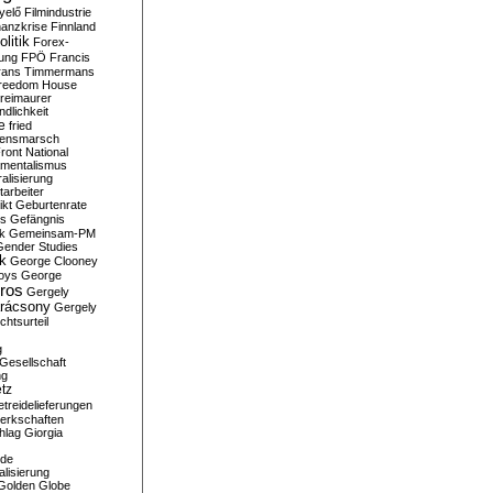
yelő
Filmindustrie
nanzkrise
Finnland
olitik
Forex-
ung
FPÖ
Francis
rans Timmermans
reedom House
reimaurer
dlichkeit
e
fried
densmarsch
ront National
mentalismus
alisierung
arbeiter
ikt
Geburtenrate
rs
Gefängnis
ik
Gemeinsam-PM
Gender Studies
ik
George Clooney
oys
George
ros
Gergely
arácsony
Gergely
chtsurteil
g
Gesellschaft
ng
tz
treidelieferungen
erkschaften
hlag
Giorgia
rde
alisierung
Golden Globe