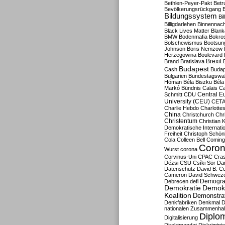
Bethlen-Peyer-Pakt
Betr
Bevölkerungsrückgang
B
Bildungssystem
Bil
Billigdarlehen
Binnennach
Black Lives Matter
Blan
BMW
Bodenmafia
Bokro
Bolschewismus
Bootsun
Johnson
Boris Nemzow
Herzegowina
Boulevard
Brexit
Brand
Bratislava
Budapest
Cash
Budap
Bulgarien
Bundestagswa
Hóman
Béla Biszku
Béla
Markó
Bündnis
Calais
Ca
Central E
Schmitt
CDU
University (CEU)
CET
Charlie Hebdo
Charlottes
China
Christchurch
Chr
Christentum
Christian 
Demokratische Internati
Freiheit
Christoph Schön
Cola
Colleen Bell
Coming
Coron
Wurst
corona
Corvinus-Uni
CPAC
Cra
Dézsi
CSU
Csíki Sör
Da
Datenschutz
David B. Co
Cameron
David Schwezo
Demogra
Debrecen
defi
Demokratie
Demokr
Koalition
Demonstra
Denkfabriken
Denkmal
D
nationalen Zusammenhal
Diplom
Digitalisierung