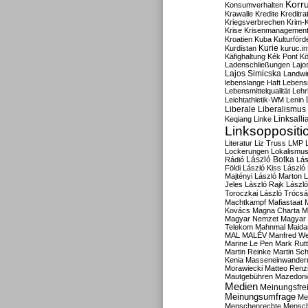
Korru
Konsumverhalten
Krawalle
Kredite
Kreditra
Kriegsverbrechen
Krim-K
Krise
Krisenmanagemen
Kroatien
Kuba
Kulturförd
Kurdistan
Kurie
kuruc.in
Käfighaltung
Kék Pont
Kö
Ladenschließungen
Lajo
Lajos Simicska
Landwir
lebenslange Haft
Lebensm
Lebensmittelqualität
Lehr
Leichtathletik-WM
Lenin
Liberale
Liberalismus
Linksalli
Keqiang
Linke
Linksoppositi
Literatur
Liz Truss
LMP
Lockerungen
Lokalismu
Rádió
László Botka
Lás
Földi
László Kiss
László
Majtényi
László Marton
L
Jeles
László Rajk
Lászl
Toroczkai
László Trócsá
Machtkampf
Mafiastaat
Kovács
Magna Charta
M
Magyar Nemzet
Magyar 
Telekom
Mahnmal
Maida
MAL
MALÉV
Manfred W
Marine Le Pen
Mark Rut
Martin Reinke
Martin Sch
Kenia
Masseneinwander
Morawiecki
Matteo Renz
Mautgebühren
Mazedoni
Medien
Meinungsfrei
Meinungsumfrage
Me
Menschenrechte
Mensc