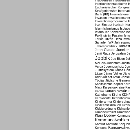
Inslovenzen
Insolvenzen
Interkontinentalraketen
I
Eucharistischer Kongres
Strafgerichtshof
Internat
Bank (IIB)
Internetsteuer
Invasion
Invasionsmahn
Investitionsprogramme
I
Irak-Einsatz
Irakisch-Ku
Islam
Islamismus
Isolat
Istanbuler Konvention
Is
Pukli
István Pásztor
Ist
Tarlós
István Tisza
Istv
Sanader
IWF
Jahrespro
Jahres
Jahresrückblick
Jean-Claude Juncker
Jenő Rácz
Jerusalem
Je
Jobbik
Joe Biden
Jo
McCain
Judentum
Judith
Varga
Jugendschutz
Jun
Justizsystem
János Dén
Lázár
János Volner
Jáno
Áder
József Antall
József
Tóbiás
Jüdische Gemei
Kapitalismus
Kapitol
Kard
Marx
Karpatoukraine
Ka
Katalin Novák
Karikó
K
Katholische Kirche
KDN
Kernklientel
Kettenbrück
Kinderarmut
Kinderschu
Kindesmissbrauch
Kirch
Kleiderordnung
Kleinanle
Klimaneutralität
Klimawan
Klára Dobrev
Kommunal
Kommunalwahlen
Konflikt
Konflikte
Konjunk
Konservativ
Konsens