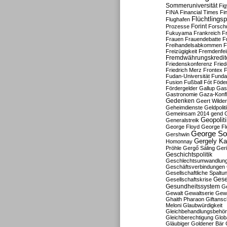
Sommeruniversität
Fig
FINA
Financial Times
Fi
Flüchtlingsp
Flughafen
Forint
Prozesse
Forsch
Fukuyama
Frankreich
F
Frauen
Frauendebatte
F
Freihandelsabkommen
F
Freizügigkeit
Fremdenfein
Fremdwährungskredit
Friedenskonferenz
Frie
Friedrich Merz
Frontex
F
Fudan-Universität
Funda
Fusion
Fußball
Fót
Föder
Fördergelder
Gallup
Gast
Gastronomie
Gaza-Konfl
Gedenken
Geert Wilde
Geheimdienste
Geldpolit
Gemeinsam 2014
gend
Geopolit
Generalstreik
George Floyd
George Fl
George So
Gershwin
Gergely K
Homonnay
Pröhle
Gergő Sáling
Geri
Geschichtspolitik
Geschlechtsumwandlun
Geschäftsverbindungen
Gesellschaftliche Spaltu
Gese
Gesellschaftskrise
Gesundheitssystem
Ge
Gewalt
Gewaltserie
Gew
Ghaith Pharaon
Giftansc
Meloni
Glaubwürdigkeit
Gleichbehandlungsbehö
Gleichberechtigung
Glob
Gläubiger
Goldener Bär