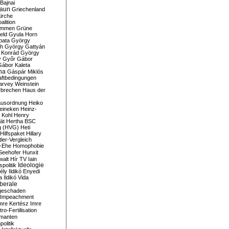
Bajnai
aun
Griechenland
irche
lition
ommen
Grüne
eld
Gyula Horn
pata
György
th
György Gattyán
 Konrád
György
y
Győr
Gábor
Gábor Kaleta
na
Gáspár Miklós
ftbedingungen
arvey Weinstein
brechen
Haus der
usordnung
Heiko
eineken
Heinz-
 Kohl
Henry
ät
Hertha BSC
g (HVG)
Heti
Hilfspaket
Hillary
tler-Vergleich
-Ehe
Homophobie
Seehofer
Hunxit
walt
Hír TV
Iain
spolitik
Ideologie
ély
Ildikó Enyedi
a
Ildikó Vida
liberale
geschaden
Impeachment
mre Kertész
Imre
itro-Fertilisation
rmanten
politik