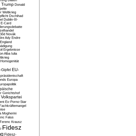
erung
Diäten
 Trump
Donald
pelte
er Weltkrieg
flicht
Dschihad
el
Dublin-III-
E-Card
derungsdebatte
zelhandel
Előd Novák
dre Ady
Endre
England
hädigung
il
Ergebnisse
n Alba Iulia
ltkrieg
 Homogenität
EU-
-Gipfel
präsidentschaft
onds
Europa
uropapolitik
päische
r Gerichtshof
Volkspartei
ent
Ex-Porno-Star
Fachkräftemangel
eise
a Mogherini
enc Falus
Ferenc Krausz
Fidesz
o
ng
Fidesz-