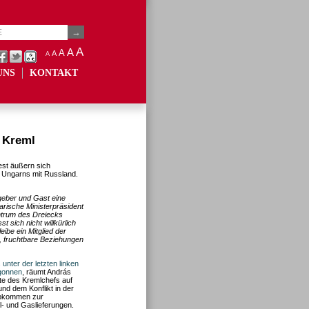
A
A
A
A
A
UNS
KONTAKT
 Kreml
est äußern sich
 Ungarns mit Russland.
geber und Gast eine
rische Ministerpräsident
ntrum des Dreiecks
 sich nicht willkürlich
eibe ein Mitglied der
, fruchtbare Beziehungen
unter der letzten linken
gonnen
, räumt András
te des Kremlchefs auf
und dem Konflikt in der
Abkommen zur
- und Gaslieferungen.