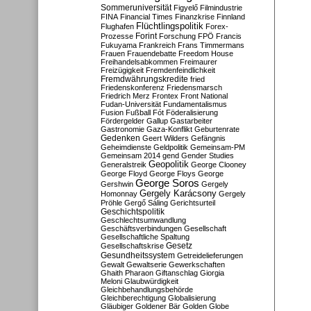
Sommeruniversität
Figyelő
Filmindustrie
FINA
Financial Times
Finanzkrise
Finnland
Flüchtlingspolitik
Flughafen
Forex-
Forint
Prozesse
Forschung
FPÖ
Francis
Fukuyama
Frankreich
Frans Timmermans
Frauen
Frauendebatte
Freedom House
Freihandelsabkommen
Freimaurer
Freizügigkeit
Fremdenfeindlichkeit
Fremdwährungskredite
fried
Friedenskonferenz
Friedensmarsch
Friedrich Merz
Frontex
Front National
Fudan-Universität
Fundamentalismus
Fusion
Fußball
Fót
Föderalisierung
Fördergelder
Gallup
Gastarbeiter
Gastronomie
Gaza-Konflikt
Geburtenrate
Gedenken
Geert Wilders
Gefängnis
Geheimdienste
Geldpolitik
Gemeinsam-PM
Gemeinsam 2014
gend
Gender Studies
Geopolitik
Generalstreik
George Clooney
George Floyd
George Floys
George
George Soros
Gershwin
Gergely
Gergely Karácsony
Homonnay
Gergely
Pröhle
Gergő Sáling
Gerichtsurteil
Geschichtspolitik
Geschlechtsumwandlung
Geschäftsverbindungen
Gesellschaft
Gesellschaftliche Spaltung
Gesetz
Gesellschaftskrise
Gesundheitssystem
Getreidelieferungen
Gewalt
Gewaltserie
Gewerkschaften
Ghaith Pharaon
Giftanschlag
Giorgia
Meloni
Glaubwürdigkeit
Gleichbehandlungsbehörde
Gleichberechtigung
Globalisierung
Gläubiger
Goldener Bär
Golden Globe