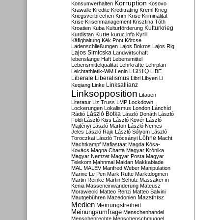
Korruption
Konsumverhalten
Kosovo
Krawalle
Kredite
Kreditrating
Kreml
Krieg
Kriegsverbrechen
Krim-Krise
Kriminalität
Krise
Krisenmanagement
Krisztina Tóth
Kulturkrieg
Kroatien
Kuba
Kulturförderung
Kurdistan
Kurie
kuruc.info
Kyrill
Käfighaltung
Kék Pont
Kötcse
Ladenschließungen
Lajos Bokros
Lajos Rig
Lajos Simicska
Landwirtschaft
lebenslange Haft
Lebensmittel
Lebensmittelqualität
Lehrkräfte
Lehrplan
LGBTQ
Leichtathletik-WM
Lenin
LIBE
Liberale
Liberalismus
Libri
Libyen
Li
Linksallianz
Keqiang
Linke
Linksopposition
Litauen
Literatur
Liz Truss
LMP
Lockdown
Lockerungen
Lokalismus
London
Lánchíd
Rádió
László Botka
László Donáth
László
Földi
László Kiss
László Kövér
László
Majtényi
László Marton
László Nemes
Jeles
László Rajk
László Sólyom
László
Löhne
Toroczkai
László Trócsányi
Macht
Machtkampf
Mafiastaat
Magda Kósa-
Kovács
Magna Charta
Magyar Krónika
Magyar Nemzet
Magyar Posta
Magyar
Telekom
Mahnmal
Maidan
Makkabiade
MAL
MALÉV
Manfred Weber
Manipulation
Marine Le Pen
Mark Rutte
Marktdogmen
Martin Reinke
Martin Schulz
Massaker in
Kenia
Masseneinwanderung
Mateusz
Morawiecki
Matteo Renzi
Matteo Salvini
Mautgebühren
Mazedonien
Mazsihisz
Medien
Meinungsfreiheit
Meinungsumfrage
Menschenhandel
Menschenrechte
Menschenschmuggel