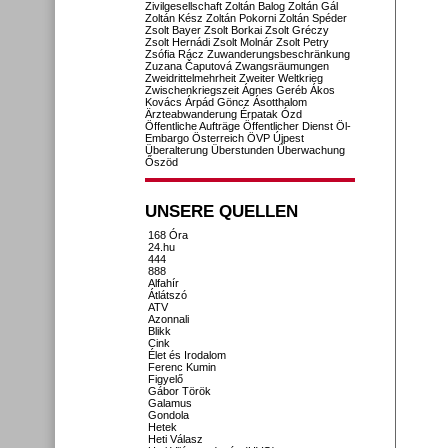
Zivilgesellschaft
Zoltán Balog
Zoltán Gál
Zoltán Kész
Zoltán Pokorni
Zoltán Spéder
Zsolt Bayer
Zsolt Borkai
Zsolt Gréczy
Zsolt Hernádi
Zsolt Molnár
Zsolt Petry
Zsófia Rácz
Zuwanderungsbeschränkung
Zuzana Čaputová
Zwangsräumungen
Zweidrittelmehrheit
Zweiter Weltkrieg
Zwischenkriegszeit
Ágnes Geréb
Ákos
Kovács
Árpád Göncz
Ásotthalom
Ärzteabwanderung
Érpatak
Ózd
Öffentliche Aufträge
Öffentlicher Dienst
Öl-
Embargo
Österreich
ÖVP
Újpest
Überalterung
Überstunden
Überwachung
Őszöd
UNSERE QUELLEN
168 Óra
24.hu
444
888
Alfahír
Átlátszó
ATV
Azonnali
Blikk
Cink
Élet és Irodalom
Ferenc Kumin
Figyelő
Gábor Török
Galamus
Gondola
Hetek
Heti Válasz