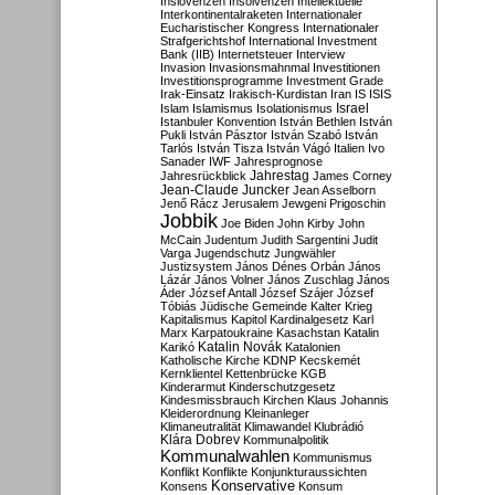
Inslovenzen
Insolvenzen
Intellektuelle
Interkontinentalraketen
Internationaler
Eucharistischer Kongress
Internationaler
Strafgerichtshof
International Investment
Bank (IIB)
Internetsteuer
Interview
Invasion
Invasionsmahnmal
Investitionen
Investitionsprogramme
Investment Grade
Irak-Einsatz
Irakisch-Kurdistan
Iran
IS
ISIS
Israel
Islam
Islamismus
Isolationismus
Istanbuler Konvention
István Bethlen
István
Pukli
István Pásztor
István Szabó
István
Tarlós
István Tisza
István Vágó
Italien
Ivo
Sanader
IWF
Jahresprognose
Jahrestag
Jahresrückblick
James Corney
Jean-Claude Juncker
Jean Asselborn
Jenő Rácz
Jerusalem
Jewgeni Prigoschin
Jobbik
Joe Biden
John Kirby
John
McCain
Judentum
Judith Sargentini
Judit
Varga
Jugendschutz
Jungwähler
Justizsystem
János Dénes Orbán
János
Lázár
János Volner
János Zuschlag
János
Áder
József Antall
József Szájer
József
Tóbiás
Jüdische Gemeinde
Kalter Krieg
Kapitalismus
Kapitol
Kardinalgesetz
Karl
Marx
Karpatoukraine
Kasachstan
Katalin
Katalin Novák
Karikó
Katalonien
Katholische Kirche
KDNP
Kecskemét
Kernklientel
Kettenbrücke
KGB
Kinderarmut
Kinderschutzgesetz
Kindesmissbrauch
Kirchen
Klaus Johannis
Kleiderordnung
Kleinanleger
Klimaneutralität
Klimawandel
Klubrádió
Klára Dobrev
Kommunalpolitik
Kommunalwahlen
Kommunismus
Konflikt
Konflikte
Konjunkturaussichten
Konservative
Konsens
Konsum