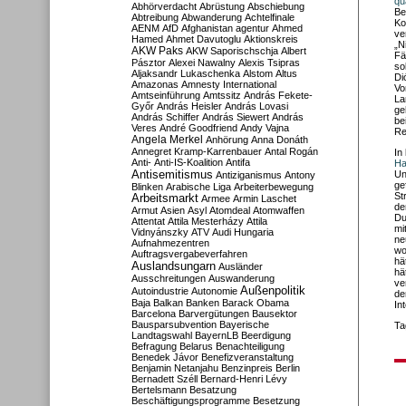
qu
Abhörverdacht
Abrüstung
Abschiebung
Be
Abtreibung
Abwanderung
Achtelfinale
Ko
AENM
AfD
Afghanistan
agentur
Ahmed
ve
Hamed
Ahmet Davutoglu
Aktionskreis
„N
AKW Paks
AKW Saporischschja
Albert
Fä
Pásztor
Alexei Nawalny
Alexis Tsipras
so
Aljaksandr Lukaschenka
Alstom
Altus
Di
Amazonas
Amnesty International
Vo
Amtseinführung
Amtssitz
András Fekete-
La
Győr
András Heisler
András Lovasi
ge
András Schiffer
András Siewert
András
be
Veres
André Goodfriend
Andy Vajna
Re
Angela Merkel
Anhörung
Anna Donáth
Annegret Kramp-Karrenbauer
Antal Rogán
In
Anti-
Anti-IS-Koalition
Antifa
Ha
Antisemitismus
Un
Antiziganismus
Antony
ge
Blinken
Arabische Liga
Arbeiterbewegung
St
Arbeitsmarkt
Armee
Armin Laschet
de
Armut
Asien
Asyl
Atomdeal
Atomwaffen
Du
Attentat
Attila Mesterházy
Attila
mi
Vidnyánszky
ATV
Audi Hungaria
ne
Aufnahmezentren
wo
Auftragsvergabeverfahren
hä
Auslandsungarn
Ausländer
hä
Ausschreitungen
Auswanderung
ve
Außenpolitik
Autoindustrie
Autonomie
de
Baja
Balkan
Banken
Barack Obama
In
Barcelona
Barvergütungen
Bausektor
Bausparsubvention
Bayerische
Ta
Landtagswahl
BayernLB
Beerdigung
Befragung
Belarus
Benachteiligung
Benedek Jávor
Benefizveranstaltung
Benjamin Netanjahu
Benzinpreis
Berlin
Bernadett Széll
Bernard-Henri Lévy
Bertelsmann
Besatzung
Beschäftigungsprogramme
Besetzung