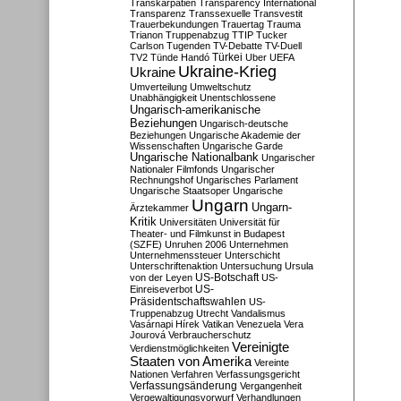
Transkarpatien
Transparency International
Transparenz
Transsexuelle
Transvestit
Trauerbekundungen
Trauertag
Trauma
Trianon
Truppenabzug
TTIP
Tucker
Carlson
Tugenden
TV-Debatte
TV-Duell
Türkei
TV2
Tünde Handó
Uber
UEFA
Ukraine-Krieg
Ukraine
Umverteilung
Umweltschutz
Unabhängigkeit
Unentschlossene
Ungarisch-amerikanische
Beziehungen
Ungarisch-deutsche
Beziehungen
Ungarische Akademie der
Wissenschaften
Ungarische Garde
Ungarische Nationalbank
Ungarischer
Nationaler Filmfonds
Ungarischer
Rechnungshof
Ungarisches Parlament
Ungarische Staatsoper
Ungarische
Ungarn
Ungarn-
Ärztekammer
Kritik
Universitäten
Universität für
Theater- und Filmkunst in Budapest
(SZFE)
Unruhen 2006
Unternehmen
Unternehmenssteuer
Unterschicht
Unterschriftenaktion
Untersuchung
Ursula
US-Botschaft
von der Leyen
US-
US-
Einreiseverbot
Präsidentschaftswahlen
US-
Truppenabzug
Utrecht
Vandalismus
Vasárnapi Hírek
Vatikan
Venezuela
Vera
Jourová
Verbraucherschutz
Vereinigte
Verdienstmöglichkeiten
Staaten von Amerika
Vereinte
Nationen
Verfahren
Verfassungsgericht
Verfassungsänderung
Vergangenheit
Vergewaltigungsvorwurf
Verhandlungen