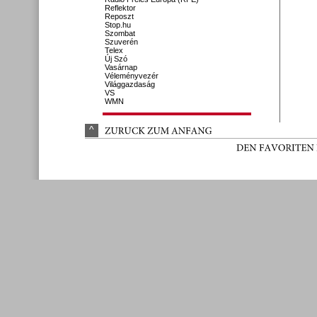
Reflektor
Reposzt
Stop.hu
Szombat
Szuverén
Telex
Új Szó
Vasárnap
Véleményvezér
Világgazdaság
VS
WMN
^
ZURÜ
CK 
ZUM 
ANFANG
DEN 
FAVORITEN 