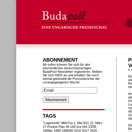
ABONNEMENT
P
Ab sofort können Sie sich für den
V
wöchentlichen deutschsprachigen
6.
BudaPost-Newsletter registrieren. Melden
Sie sich HIER an und erhalten Sie noch
Ei
einmal gebündelt die Presseberichte der
al
vorangegangenen Woche.
Re
hi
Am
al
De
La
re
Wa
TAGS
Zw
Ab
"Lügenrede"
#MeToo
1. Mai
9/11
15. März
Nó
1956
17-Punkte-Plan
99
168 óra
444
Be
1968er
1989
1989/90
2016
2017
2020