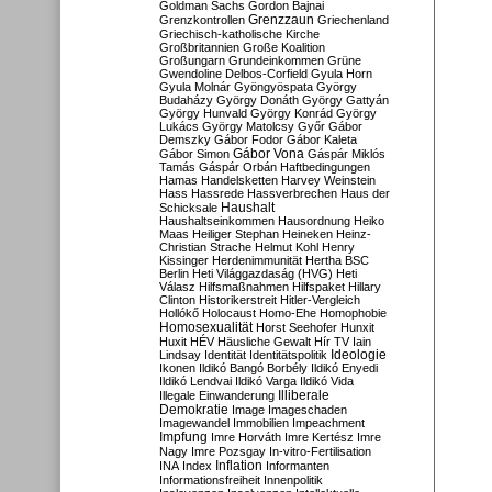
Goldman Sachs
Gordon Bajnai
Grenzzaun
Grenzkontrollen
Griechenland
Griechisch-katholische Kirche
Großbritannien
Große Koalition
Großungarn
Grundeinkommen
Grüne
Gwendoline Delbos-Corfield
Gyula Horn
Gyula Molnár
Gyöngyöspata
György
Budaházy
György Donáth
György Gattyán
György Hunvald
György Konrád
György
Lukács
György Matolcsy
Győr
Gábor
Demszky
Gábor Fodor
Gábor Kaleta
Gábor Vona
Gábor Simon
Gáspár Miklós
Tamás
Gáspár Orbán
Haftbedingungen
Hamas
Handelsketten
Harvey Weinstein
Hass
Hassrede
Hassverbrechen
Haus der
Haushalt
Schicksale
Haushaltseinkommen
Hausordnung
Heiko
Maas
Heiliger Stephan
Heineken
Heinz-
Christian Strache
Helmut Kohl
Henry
Kissinger
Herdenimmunität
Hertha BSC
Berlin
Heti Világgazdaság (HVG)
Heti
Válasz
Hilfsmaßnahmen
Hilfspaket
Hillary
Clinton
Historikerstreit
Hitler-Vergleich
Hollókő
Holocaust
Homo-Ehe
Homophobie
Homosexualität
Horst Seehofer
Hunxit
Huxit
HÉV
Häusliche Gewalt
Hír TV
Iain
Lindsay
Identität
Identitätspolitik
Ideologie
Ikonen
Ildikó Bangó Borbély
Ildikó Enyedi
Ildikó Lendvai
Ildikó Varga
Ildikó Vida
Illiberale
Illegale Einwanderung
Demokratie
Image
Imageschaden
Imagewandel
Immobilien
Impeachment
Impfung
Imre Horváth
Imre Kertész
Imre
Nagy
Imre Pozsgay
In-vitro-Fertilisation
Inflation
INA
Index
Informanten
Informationsfreiheit
Innenpolitik