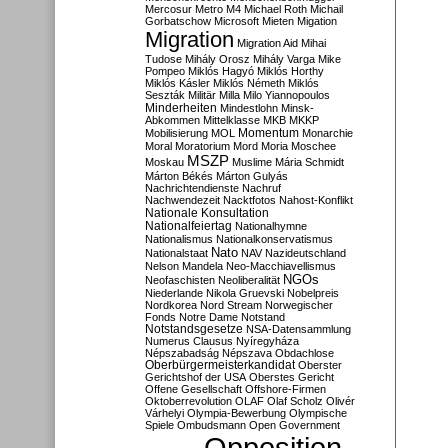
Mercosur
Metro M4
Michael Roth
Michail
Gorbatschow
Microsoft
Mieten
Migation
Migration
Migration Aid
Mihai
Tudose
Mihály Orosz
Mihály Varga
Mike
Pompeo
Miklós Hagyó
Miklós Horthy
Miklós Kásler
Miklós Németh
Miklós
Seszták
Militär
Milla
Milo Yiannopoulos
Minderheiten
Mindestlohn
Minsk-
Abkommen
Mittelklasse
MKB
MKKP
Momentum
Mobilisierung
MOL
Monarchie
Moral
Moratorium
Mord
Moria
Moschee
MSZP
Moskau
Muslime
Mária Schmidt
Márton Békés
Márton Gulyás
Nachrichtendienste
Nachruf
Nachwendezeit
Nacktfotos
Nahost-Konflikt
Nationale Konsultation
Nationalfeiertag
Nationalhymne
Nationalismus
Nationalkonservatismus
Nato
Nationalstaat
NAV
Nazideutschland
Nelson Mandela
Neo-Macchiavellismus
NGOs
Neofaschisten
Neoliberalität
Niederlande
Nikola Gruevski
Nobelpreis
Nordkorea
Nord Stream
Norwegischer
Fonds
Notre Dame
Notstand
Notstandsgesetze
NSA-Datensammlung
Numerus Clausus
Nyíregyháza
Népszabadság
Népszava
Obdachlose
Oberbürgermeisterkandidat
Oberster
Gerichtshof der USA
Oberstes Gericht
Offene Gesellschaft
Offshore-Firmen
Oktoberrevolution
OLAF
Olaf Scholz
Olivér
Várhelyi
Olympia-Bewerbung
Olympische
Spiele
Ombudsmann
Open Government
Opposition