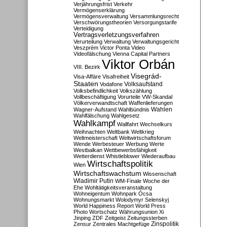
Verjährungsfrist
Verkehr
Vermögenserklärung
Vermögensverwaltung
Versammlungsrecht
Verschwörungstheorien
Versorgungstarife
Verteidigung
Vertragsverletzungsverfahren
Verurteilung
Verwaltung
Verwaltungsgericht
Veszprém
Victor Ponta
Video
Videofälschung
Vienna Capital Partners
Viktor Orbán
VIII. Bezirk
Visegrád-
Visa-Affäre
Visafreiheit
Staaten
Vodafone
Volksaufstand
Volksbefindlichkeit
Volkszählung
Vollbeschäftigung
Vorurteile
VW-Skandal
Völkerverwandtschaft
Waffenlieferungen
Wahlen
Wagner-Aufstand
Wahlbündnis
Wahlfälschung
Wahlgesetz
Wahlkampf
Wallfahrt
Wechselkurs
Weihnachten
Weltbank
Weltkrieg
Weltmeisterschaft
Weltwirtschaftsforum
Wende
Werbesteuer
Werbung
Werte
Westbalkan
Wettbewerbsfähigkeit
Wetterdienst
Whistleblower
Wiederaufbau
Wirtschaftspolitik
Wien
Wirtschaftswachstum
Wissenschaft
Wladimir Putin
WM-Finale
Woche der
Ehe
Wohltätigkeitsveranstaltung
Wohneigentum
Wohnpark Ócsa
Wohnungsmarkt
Wolodymyr Selenskyj
World Happiness Report
World Press
Photo
Wortschatz
Währungsunion
Xi
Jinping
ZDF
Zeitgeist
Zeitungssterben
Zensur
Zentrales Machtgefüge
Zinspolitik