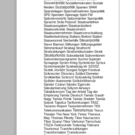
Souveränität
Sozialdemokraten
Soziale
Sozialpolitik
Medien
Spanien
SPAR
Spareinlagen
Sparmaßnahmen
Sparpolitik
SPD
Spenden
Spionage
Spirit FM
Spitzelvorwürfe
Spitzenämter
Sportpolitik
Sprache
Srđa Popović
Staatsanleihen
Staatsausgaben
Staatspräsident
Staatssekretär
Staatsstreich
Staatsunternehmen
Staatsverschuldung
Stadtentwicklung
Stafano Bottoni
Station
Steuerpolitik
Statuenstreit
Sterbehilfe
Steve Bannon
Stiftungen
Stiftungsgelder
Stimmenkauf
Strabag
Strafrecht
Strafzahlungen
Straßenblockaden
Streik
Strukturfonds
Subsidiarität
Subventionen
Subventionsprogramm
Suchoi Superjet
Synagoge
Syrien-Krieg
Syrienkrise
Syriza
Systemwandel
Szabadság tér
SZDSZ
Szebb Jövőért
Szeged
Sziget-Festival
Szilveszter Ókovács
Szilárd Demeter
Szolidaritás
Szárszó
Századvég
Székler
Székler-Autonomie
Székésféhervár
Sándor Csányi
Sándor Egervári
Säkularisierung
Sólyom Airways
Tabaklizenzen
Tag der Arbeit
Tag der
Empörung
Tamás Deutsch
Tamás Gaudi-
Nagy
Tamás Portik
Tamás Sneider
Tamás
Sulyok
Tapolca
Tarifsenkungen
TASZ
Tavares-Report
Taxiunternehmen
TEK
Terrorismus
Telekommunikation
Tesco
Theater
The New York Times
Theresa
May
Thomas Piketty
Tibor Navracsics
Tibor Szanyi
Tibor Várkonyi
Tierschutz
TISZA
Todesstrafe
Todestag
Toleranz
Tourismus
Transferzahlungen
Transformation
Transitzonen