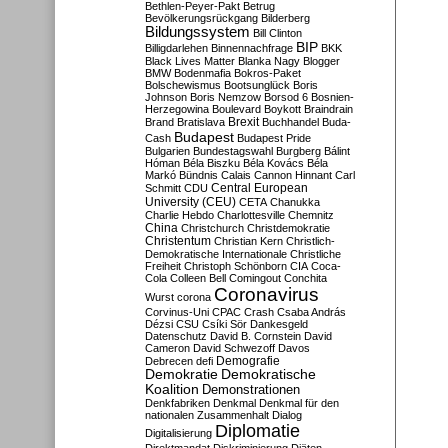
Bethlen-Peyer-Pakt
Betrug
Bevölkerungsrückgang
Bilderberg
Bildungssystem
Bill Clinton
BIP
Billigdarlehen
Binnennachfrage
BKK
Black Lives Matter
Blanka Nagy
Blogger
BMW
Bodenmafia
Bokros-Paket
Bolschewismus
Bootsunglück
Boris
Johnson
Boris Nemzow
Borsod 6
Bosnien-
Herzegowina
Boulevard
Boykott
Braindrain
Brexit
Brand
Bratislava
Buchhandel
Buda-
Budapest
Cash
Budapest Pride
Bulgarien
Bundestagswahl
Burgberg
Bálint
Hóman
Béla Biszku
Béla Kovács
Béla
Markó
Bündnis
Calais
Cannon Hinnant
Carl
Central European
Schmitt
CDU
University (CEU)
CETA
Chanukka
Charlie Hebdo
Charlottesville
Chemnitz
China
Christchurch
Christdemokratie
Christentum
Christian Kern
Christlich-
Demokratische Internationale
Christliche
Freiheit
Christoph Schönborn
CIA
Coca-
Cola
Colleen Bell
Comingout
Conchita
Coronavirus
Wurst
corona
Corvinus-Uni
CPAC
Crash
Csaba András
Dézsi
CSU
Csíki Sör
Dankesgeld
Datenschutz
David B. Cornstein
David
Cameron
David Schwezoff
Davos
Demografie
Debrecen
defi
Demokratie
Demokratische
Koalition
Demonstrationen
Denkfabriken
Denkmal
Denkmal für den
nationalen Zusammenhalt
Dialog
Diplomatie
Digitalisierung