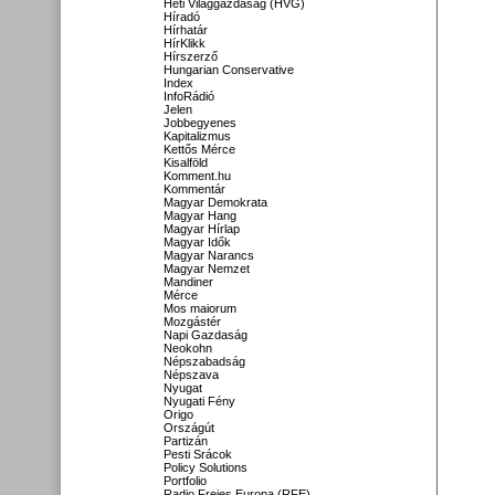
Heti Világgazdaság (HVG)
Híradó
Hírhatár
HírKlikk
Hírszerző
Hungarian Conservative
Index
InfoRádió
Jelen
Jobbegyenes
Kapitalizmus
Kettős Mérce
Kisalföld
Komment.hu
Kommentár
Magyar Demokrata
Magyar Hang
Magyar Hírlap
Magyar Idők
Magyar Narancs
Magyar Nemzet
Mandiner
Mérce
Mos maiorum
Mozgástér
Napi Gazdaság
Neokohn
Népszabadság
Népszava
Nyugat
Nyugati Fény
Origo
Országút
Partizán
Pesti Srácok
Policy Solutions
Portfolio
Radio Freies Europa (RFE)