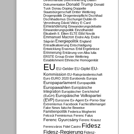
Direktmandat
Diskriminierung
Diäten
Donald Trump
Dokumentation
Donald
Tusk
Donau
Doping
Doppelte
Staatsbürgerschaft
Dritter Weltkrieg
Drogenpolitik
Drogentestpflicht
Dschihad
Dschihadismus
Dschungel
Dublin-III-
Verordnung
Dávid Vitézy
E-Card
Einwanderung
Einwanderungsdebatte
Einwanderungspolitik
Einzelhandel
Elisabeth II.
Eliten
ELTE
Előd Novák
Emmanuel Macron
Endre Ady
Endre
Energiepolitik
Ságvári
England
Entradikalisierung
Entschädigung
Entwicklung
Erasmus
Erbil
Ergebnisse
Erinnerung
Erklärung von Alba Iulia
ERSTE Group
Erster Weltkrieg
Establishment
Ethnische Homogenität
EU
EU-
EU-Gelder
EU-Gipfel
Kommission
EU-Ratspräsidentschaft
Euro
EURO 2020
Eurobonds
Europa
Europaparlament
Europapolitik
Europawahlen
Europäische
Integration
Europäischer Gerichtshof
Europäische Volkspartei
(EuGH)
(EVP)
Eurozone
Ex-Agent
Ex-Porno-Star
Extremismus
Facebook
Fachkräftemangel
Fake News
falsche Beweise
Familienpolitik
Federica Mogherini
Felcsút
Feminismus
Ferenc Falus
Ferenc Gyurcsány
Ferenc Krausz
Fidesz
Ferencváros
Fidel Castro
Fidesz-Regierung
Fidesz-