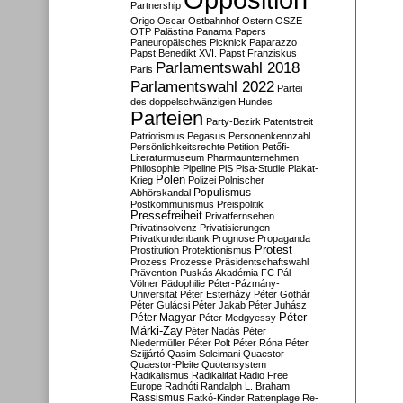
Partnership
Origo
Oscar
Ostbahnhof
Ostern
OSZE
OTP
Palästina
Panama Papers
Paneuropäisches Picknick
Paparazzo
Papst Benedikt XVI.
Papst Franziskus
Parlamentswahl 2018
Paris
Parlamentswahl 2022
Partei
des doppelschwänzigen Hundes
Parteien
Party-Bezirk
Patentstreit
Patriotismus
Pegasus
Personenkennzahl
Persönlichkeitsrechte
Petition
Petőfi-
Literaturmuseum
Pharmaunternehmen
Philosophie
Pipeline
PiS
Pisa-Studie
Plakat-
Polen
Krieg
Polizei
Polnischer
Populismus
Abhörskandal
Postkommunismus
Preispolitik
Pressefreiheit
Privatfernsehen
Privatinsolvenz
Privatisierungen
Privatkundenbank
Prognose
Propaganda
Protest
Prostitution
Protektionismus
Prozess
Prozesse
Präsidentschaftswahl
Prävention
Puskás Akadémia FC
Pál
Völner
Pädophilie
Péter-Pázmány-
Universität
Péter Esterházy
Péter Gothár
Péter Gulácsi
Péter Jakab
Péter Juhász
Péter
Péter Magyar
Péter Medgyessy
Márki-Zay
Péter Nadás
Péter
Niedermüller
Péter Polt
Péter Róna
Péter
Szijjártó
Qasim Soleimani
Quaestor
Quaestor-Pleite
Quotensystem
Radikalismus
Radikalität
Radio Free
Europe
Radnóti
Randalph L. Braham
Rassismus
Ratkó-Kinder
Rattenplage
Re-