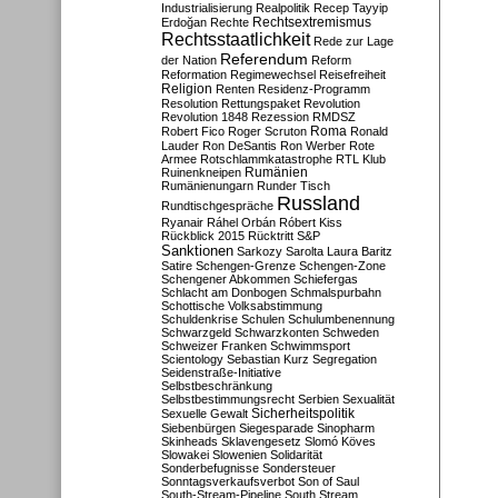
Industrialisierung
Realpolitik
Recep Tayyip
Rechtsextremismus
Erdoğan
Rechte
Rechtsstaatlichkeit
Rede zur Lage
Referendum
der Nation
Reform
Reformation
Regimewechsel
Reisefreiheit
Religion
Renten
Residenz-Programm
Resolution
Rettungspaket
Revolution
Revolution 1848
Rezession
RMDSZ
Roma
Robert Fico
Roger Scruton
Ronald
Lauder
Ron DeSantis
Ron Werber
Rote
Armee
Rotschlammkatastrophe
RTL Klub
Ruinenkneipen
Rumänien
Rumänienungarn
Runder Tisch
Russland
Rundtischgespräche
Ryanair
Ráhel Orbán
Róbert Kiss
Rückblick 2015
Rücktritt
S&P
Sanktionen
Sarkozy
Sarolta Laura Baritz
Satire
Schengen-Grenze
Schengen-Zone
Schengener Abkommen
Schiefergas
Schlacht am Donbogen
Schmalspurbahn
Schottische Volksabstimmung
Schuldenkrise
Schulen
Schulumbenennung
Schwarzgeld
Schwarzkonten
Schweden
Schweizer Franken
Schwimmsport
Scientology
Sebastian Kurz
Segregation
Seidenstraße-Initiative
Selbstbeschränkung
Selbstbestimmungsrecht
Serbien
Sexualität
Sicherheitspolitik
Sexuelle Gewalt
Siebenbürgen
Siegesparade
Sinopharm
Skinheads
Sklavengesetz
Slomó Köves
Slowakei
Slowenien
Solidarität
Sonderbefugnisse
Sondersteuer
Sonntagsverkaufsverbot
Son of Saul
South-Stream-Pipeline
South Stream