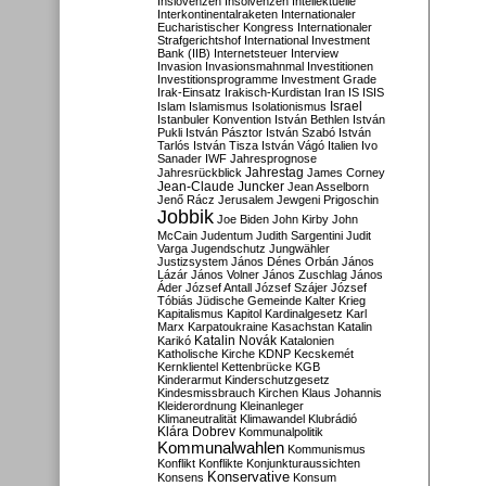
Inslovenzen
Insolvenzen
Intellektuelle
Interkontinentalraketen
Internationaler
Eucharistischer Kongress
Internationaler
Strafgerichtshof
International Investment
Bank (IIB)
Internetsteuer
Interview
Invasion
Invasionsmahnmal
Investitionen
Investitionsprogramme
Investment Grade
Irak-Einsatz
Irakisch-Kurdistan
Iran
IS
ISIS
Israel
Islam
Islamismus
Isolationismus
Istanbuler Konvention
István Bethlen
István
Pukli
István Pásztor
István Szabó
István
Tarlós
István Tisza
István Vágó
Italien
Ivo
Sanader
IWF
Jahresprognose
Jahrestag
Jahresrückblick
James Corney
Jean-Claude Juncker
Jean Asselborn
Jenő Rácz
Jerusalem
Jewgeni Prigoschin
Jobbik
Joe Biden
John Kirby
John
McCain
Judentum
Judith Sargentini
Judit
Varga
Jugendschutz
Jungwähler
Justizsystem
János Dénes Orbán
János
Lázár
János Volner
János Zuschlag
János
Áder
József Antall
József Szájer
József
Tóbiás
Jüdische Gemeinde
Kalter Krieg
Kapitalismus
Kapitol
Kardinalgesetz
Karl
Marx
Karpatoukraine
Kasachstan
Katalin
Katalin Novák
Karikó
Katalonien
Katholische Kirche
KDNP
Kecskemét
Kernklientel
Kettenbrücke
KGB
Kinderarmut
Kinderschutzgesetz
Kindesmissbrauch
Kirchen
Klaus Johannis
Kleiderordnung
Kleinanleger
Klimaneutralität
Klimawandel
Klubrádió
Klára Dobrev
Kommunalpolitik
Kommunalwahlen
Kommunismus
Konflikt
Konflikte
Konjunkturaussichten
Konservative
Konsens
Konsum