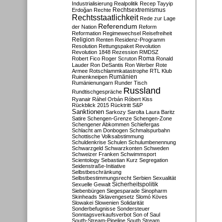
Industrialisierung
Realpolitik
Recep Tayyip
Rechtsextremismus
Erdoğan
Rechte
Rechtsstaatlichkeit
Rede zur Lage
Referendum
der Nation
Reform
Reformation
Regimewechsel
Reisefreiheit
Religion
Renten
Residenz-Programm
Resolution
Rettungspaket
Revolution
Revolution 1848
Rezession
RMDSZ
Roma
Robert Fico
Roger Scruton
Ronald
Lauder
Ron DeSantis
Ron Werber
Rote
Armee
Rotschlammkatastrophe
RTL Klub
Ruinenkneipen
Rumänien
Rumänienungarn
Runder Tisch
Russland
Rundtischgespräche
Ryanair
Ráhel Orbán
Róbert Kiss
Rückblick 2015
Rücktritt
S&P
Sanktionen
Sarkozy
Sarolta Laura Baritz
Satire
Schengen-Grenze
Schengen-Zone
Schengener Abkommen
Schiefergas
Schlacht am Donbogen
Schmalspurbahn
Schottische Volksabstimmung
Schuldenkrise
Schulen
Schulumbenennung
Schwarzgeld
Schwarzkonten
Schweden
Schweizer Franken
Schwimmsport
Scientology
Sebastian Kurz
Segregation
Seidenstraße-Initiative
Selbstbeschränkung
Selbstbestimmungsrecht
Serbien
Sexualität
Sicherheitspolitik
Sexuelle Gewalt
Siebenbürgen
Siegesparade
Sinopharm
Skinheads
Sklavengesetz
Slomó Köves
Slowakei
Slowenien
Solidarität
Sonderbefugnisse
Sondersteuer
Sonntagsverkaufsverbot
Son of Saul
South-Stream-Pipeline
South Stream