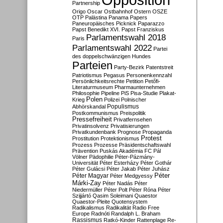
Partnership
Origo
Oscar
Ostbahnhof
Ostern
OSZE
OTP
Palästina
Panama Papers
Paneuropäisches Picknick
Paparazzo
Papst Benedikt XVI.
Papst Franziskus
Parlamentswahl 2018
Paris
Parlamentswahl 2022
Partei
des doppelschwänzigen Hundes
Parteien
Party-Bezirk
Patentstreit
Patriotismus
Pegasus
Personenkennzahl
Persönlichkeitsrechte
Petition
Petőfi-
Literaturmuseum
Pharmaunternehmen
Philosophie
Pipeline
PiS
Pisa-Studie
Plakat-
Polen
Krieg
Polizei
Polnischer
Populismus
Abhörskandal
Postkommunismus
Preispolitik
Pressefreiheit
Privatfernsehen
Privatinsolvenz
Privatisierungen
Privatkundenbank
Prognose
Propaganda
Protest
Prostitution
Protektionismus
Prozess
Prozesse
Präsidentschaftswahl
Prävention
Puskás Akadémia FC
Pál
Völner
Pädophilie
Péter-Pázmány-
Universität
Péter Esterházy
Péter Gothár
Péter Gulácsi
Péter Jakab
Péter Juhász
Péter
Péter Magyar
Péter Medgyessy
Márki-Zay
Péter Nadás
Péter
Niedermüller
Péter Polt
Péter Róna
Péter
Szijjártó
Qasim Soleimani
Quaestor
Quaestor-Pleite
Quotensystem
Radikalismus
Radikalität
Radio Free
Europe
Radnóti
Randalph L. Braham
Rassismus
Ratkó-Kinder
Rattenplage
Re-