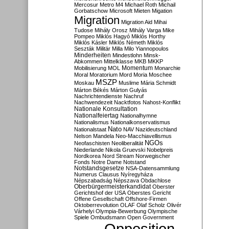
Mercosur
Metro M4
Michael Roth
Michail
Gorbatschow
Microsoft
Mieten
Migation
Migration
Migration Aid
Mihai
Tudose
Mihály Orosz
Mihály Varga
Mike
Pompeo
Miklós Hagyó
Miklós Horthy
Miklós Kásler
Miklós Németh
Miklós
Seszták
Militär
Milla
Milo Yiannopoulos
Minderheiten
Mindestlohn
Minsk-
Abkommen
Mittelklasse
MKB
MKKP
Momentum
Mobilisierung
MOL
Monarchie
Moral
Moratorium
Mord
Moria
Moschee
MSZP
Moskau
Muslime
Mária Schmidt
Márton Békés
Márton Gulyás
Nachrichtendienste
Nachruf
Nachwendezeit
Nacktfotos
Nahost-Konflikt
Nationale Konsultation
Nationalfeiertag
Nationalhymne
Nationalismus
Nationalkonservatismus
Nato
Nationalstaat
NAV
Nazideutschland
Nelson Mandela
Neo-Macchiavellismus
NGOs
Neofaschisten
Neoliberalität
Niederlande
Nikola Gruevski
Nobelpreis
Nordkorea
Nord Stream
Norwegischer
Fonds
Notre Dame
Notstand
Notstandsgesetze
NSA-Datensammlung
Numerus Clausus
Nyíregyháza
Népszabadság
Népszava
Obdachlose
Oberbürgermeisterkandidat
Oberster
Gerichtshof der USA
Oberstes Gericht
Offene Gesellschaft
Offshore-Firmen
Oktoberrevolution
OLAF
Olaf Scholz
Olivér
Várhelyi
Olympia-Bewerbung
Olympische
Spiele
Ombudsmann
Open Government
Opposition