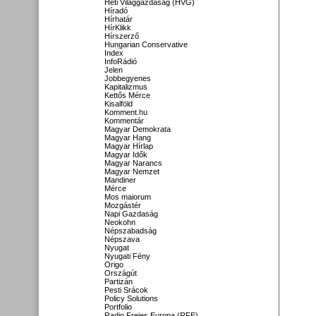
Heti Világgazdaság (HVG)
Híradó
Hírhatár
HírKlikk
Hírszerző
Hungarian Conservative
Index
InfoRádió
Jelen
Jobbegyenes
Kapitalizmus
Kettős Mérce
Kisalföld
Komment.hu
Kommentár
Magyar Demokrata
Magyar Hang
Magyar Hírlap
Magyar Idők
Magyar Narancs
Magyar Nemzet
Mandiner
Mérce
Mos maiorum
Mozgástér
Napi Gazdaság
Neokohn
Népszabadság
Népszava
Nyugat
Nyugati Fény
Origo
Országút
Partizán
Pesti Srácok
Policy Solutions
Portfolio
Radio Freies Europa (RFE)