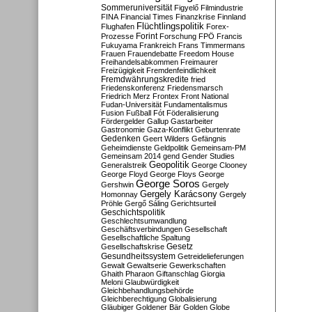
Sommeruniversität
Figyelő
Filmindustrie
FINA
Financial Times
Finanzkrise
Finnland
Flüchtlingspolitik
Flughafen
Forex-
Forint
Prozesse
Forschung
FPÖ
Francis
Fukuyama
Frankreich
Frans Timmermans
Frauen
Frauendebatte
Freedom House
Freihandelsabkommen
Freimaurer
Freizügigkeit
Fremdenfeindlichkeit
Fremdwährungskredite
fried
Friedenskonferenz
Friedensmarsch
Friedrich Merz
Frontex
Front National
Fudan-Universität
Fundamentalismus
Fusion
Fußball
Fót
Föderalisierung
Fördergelder
Gallup
Gastarbeiter
Gastronomie
Gaza-Konflikt
Geburtenrate
Gedenken
Geert Wilders
Gefängnis
Geheimdienste
Geldpolitik
Gemeinsam-PM
Gemeinsam 2014
gend
Gender Studies
Geopolitik
Generalstreik
George Clooney
George Floyd
George Floys
George
George Soros
Gershwin
Gergely
Gergely Karácsony
Homonnay
Gergely
Pröhle
Gergő Sáling
Gerichtsurteil
Geschichtspolitik
Geschlechtsumwandlung
Geschäftsverbindungen
Gesellschaft
Gesellschaftliche Spaltung
Gesetz
Gesellschaftskrise
Gesundheitssystem
Getreidelieferungen
Gewalt
Gewaltserie
Gewerkschaften
Ghaith Pharaon
Giftanschlag
Giorgia
Meloni
Glaubwürdigkeit
Gleichbehandlungsbehörde
Gleichberechtigung
Globalisierung
Gläubiger
Goldener Bär
Golden Globe