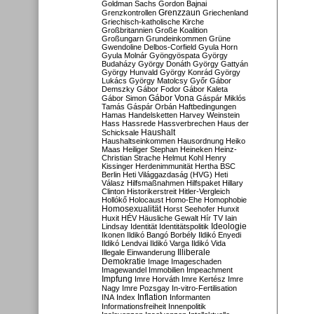
Goldman Sachs
Gordon Bajnai
Grenzzaun
Grenzkontrollen
Griechenland
Griechisch-katholische Kirche
Großbritannien
Große Koalition
Großungarn
Grundeinkommen
Grüne
Gwendoline Delbos-Corfield
Gyula Horn
Gyula Molnár
Gyöngyöspata
György
Budaházy
György Donáth
György Gattyán
György Hunvald
György Konrád
György
Lukács
György Matolcsy
Győr
Gábor
Demszky
Gábor Fodor
Gábor Kaleta
Gábor Vona
Gábor Simon
Gáspár Miklós
Tamás
Gáspár Orbán
Haftbedingungen
Hamas
Handelsketten
Harvey Weinstein
Hass
Hassrede
Hassverbrechen
Haus der
Haushalt
Schicksale
Haushaltseinkommen
Hausordnung
Heiko
Maas
Heiliger Stephan
Heineken
Heinz-
Christian Strache
Helmut Kohl
Henry
Kissinger
Herdenimmunität
Hertha BSC
Berlin
Heti Világgazdaság (HVG)
Heti
Válasz
Hilfsmaßnahmen
Hilfspaket
Hillary
Clinton
Historikerstreit
Hitler-Vergleich
Hollókő
Holocaust
Homo-Ehe
Homophobie
Homosexualität
Horst Seehofer
Hunxit
Huxit
HÉV
Häusliche Gewalt
Hír TV
Iain
Lindsay
Identität
Identitätspolitik
Ideologie
Ikonen
Ildikó Bangó Borbély
Ildikó Enyedi
Ildikó Lendvai
Ildikó Varga
Ildikó Vida
Illiberale
Illegale Einwanderung
Demokratie
Image
Imageschaden
Imagewandel
Immobilien
Impeachment
Impfung
Imre Horváth
Imre Kertész
Imre
Nagy
Imre Pozsgay
In-vitro-Fertilisation
Inflation
INA
Index
Informanten
Informationsfreiheit
Innenpolitik