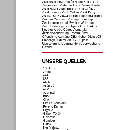
Zivilgesellschaft
Zoltán Balog
Zoltán Gál
Zoltán Kész
Zoltán Pokorni
Zoltán Spéder
Zsolt Bayer
Zsolt Borkai
Zsolt Gréczy
Zsolt Hernádi
Zsolt Molnár
Zsolt Petry
Zsófia Rácz
Zuwanderungsbeschränkung
Zuzana Čaputová
Zwangsräumungen
Zweidrittelmehrheit
Zweiter Weltkrieg
Zwischenkriegszeit
Ágnes Geréb
Ákos
Kovács
Árpád Göncz
Ásotthalom
Ärzteabwanderung
Érpatak
Ózd
Öffentliche Aufträge
Öffentlicher Dienst
Öl-
Embargo
Österreich
ÖVP
Újpest
Überalterung
Überstunden
Überwachung
Őszöd
UNSERE QUELLEN
168 Óra
24.hu
444
888
Alfahír
Átlátszó
ATV
Azonnali
Blikk
Cink
Élet és Irodalom
Ferenc Kumin
Figyelő
Gábor Török
Galamus
Gondola
Hetek
Heti Válasz