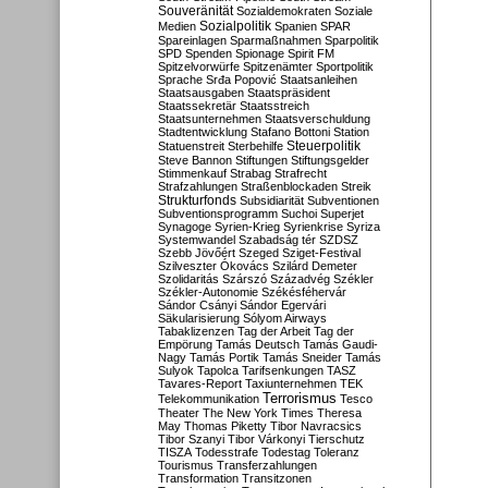
Souveränität
Sozialdemokraten
Soziale
Sozialpolitik
Medien
Spanien
SPAR
Spareinlagen
Sparmaßnahmen
Sparpolitik
SPD
Spenden
Spionage
Spirit FM
Spitzelvorwürfe
Spitzenämter
Sportpolitik
Sprache
Srđa Popović
Staatsanleihen
Staatsausgaben
Staatspräsident
Staatssekretär
Staatsstreich
Staatsunternehmen
Staatsverschuldung
Stadtentwicklung
Stafano Bottoni
Station
Steuerpolitik
Statuenstreit
Sterbehilfe
Steve Bannon
Stiftungen
Stiftungsgelder
Stimmenkauf
Strabag
Strafrecht
Strafzahlungen
Straßenblockaden
Streik
Strukturfonds
Subsidiarität
Subventionen
Subventionsprogramm
Suchoi Superjet
Synagoge
Syrien-Krieg
Syrienkrise
Syriza
Systemwandel
Szabadság tér
SZDSZ
Szebb Jövőért
Szeged
Sziget-Festival
Szilveszter Ókovács
Szilárd Demeter
Szolidaritás
Szárszó
Századvég
Székler
Székler-Autonomie
Székésféhervár
Sándor Csányi
Sándor Egervári
Säkularisierung
Sólyom Airways
Tabaklizenzen
Tag der Arbeit
Tag der
Empörung
Tamás Deutsch
Tamás Gaudi-
Nagy
Tamás Portik
Tamás Sneider
Tamás
Sulyok
Tapolca
Tarifsenkungen
TASZ
Tavares-Report
Taxiunternehmen
TEK
Terrorismus
Telekommunikation
Tesco
Theater
The New York Times
Theresa
May
Thomas Piketty
Tibor Navracsics
Tibor Szanyi
Tibor Várkonyi
Tierschutz
TISZA
Todesstrafe
Todestag
Toleranz
Tourismus
Transferzahlungen
Transformation
Transitzonen