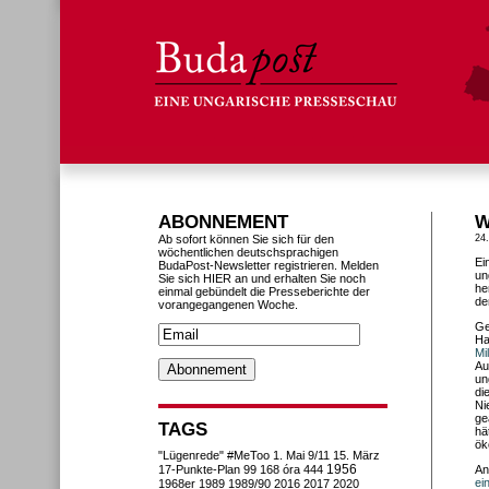
ABONNEMENT
W
Ab sofort können Sie sich für den
24
wöchentlichen deutschsprachigen
Ei
BudaPost-Newsletter registrieren. Melden
un
Sie sich HIER an und erhalten Sie noch
he
einmal gebündelt die Presseberichte der
de
vorangegangenen Woche.
Ge
Ha
Mi
Au
un
di
Ni
ge
TAGS
hä
ök
"Lügenrede"
#MeToo
1. Mai
9/11
15. März
1956
17-Punkte-Plan
99
168 óra
444
An
ei
1968er
1989
1989/90
2016
2017
2020