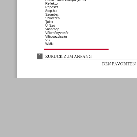
Reflektor
Reposzt
Stop.hu
Szombat
Szuverén
Telex
Új Szó
Vasárnap
Véleményvezér
Világgazdaság
VS
WMN
^
ZURÜ
CK 
ZUM 
ANFANG
DEN 
FAVORITEN 