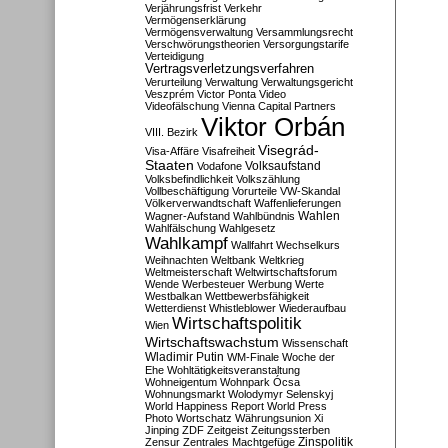
Verjährungsfrist
Verkehr
Vermögenserklärung
Vermögensverwaltung
Versammlungsrecht
Verschwörungstheorien
Versorgungstarife
Verteidigung
Vertragsverletzungsverfahren
Verurteilung
Verwaltung
Verwaltungsgericht
Veszprém
Victor Ponta
Video
Videofälschung
Vienna Capital Partners
Viktor Orbán
VIII. Bezirk
Visegrád-
Visa-Affäre
Visafreiheit
Staaten
Vodafone
Volksaufstand
Volksbefindlichkeit
Volkszählung
Vollbeschäftigung
Vorurteile
VW-Skandal
Völkerverwandtschaft
Waffenlieferungen
Wahlen
Wagner-Aufstand
Wahlbündnis
Wahlfälschung
Wahlgesetz
Wahlkampf
Wallfahrt
Wechselkurs
Weihnachten
Weltbank
Weltkrieg
Weltmeisterschaft
Weltwirtschaftsforum
Wende
Werbesteuer
Werbung
Werte
Westbalkan
Wettbewerbsfähigkeit
Wetterdienst
Whistleblower
Wiederaufbau
Wirtschaftspolitik
Wien
Wirtschaftswachstum
Wissenschaft
Wladimir Putin
WM-Finale
Woche der
Ehe
Wohltätigkeitsveranstaltung
Wohneigentum
Wohnpark Ócsa
Wohnungsmarkt
Wolodymyr Selenskyj
World Happiness Report
World Press
Photo
Wortschatz
Währungsunion
Xi
Jinping
ZDF
Zeitgeist
Zeitungssterben
Zensur
Zentrales Machtgefüge
Zinspolitik