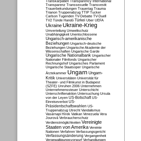
Transkarpatien
Transparency International
Transparenz
Transsexuelle
Transvestit
Trauerbekundungen
Trauertag
Trauma
Trianon
Truppenabzug
TTIP
Tucker
Carlson
Tugenden
TV-Debatte
TV-Duell
Türkei
TV2
Tünde Handó
Uber
UEFA
Ukraine-Krieg
Ukraine
Umverteilung
Umweltschutz
Unabhängigkeit
Unentschlossene
Ungarisch-amerikanische
Beziehungen
Ungarisch-deutsche
Beziehungen
Ungarische Akademie der
Wissenschaften
Ungarische Garde
Ungarische Nationalbank
Ungarischer
Nationaler Filmfonds
Ungarischer
Rechnungshof
Ungarisches Parlament
Ungarische Staatsoper
Ungarische
Ungarn
Ungarn-
Ärztekammer
Kritik
Universitäten
Universität für
Theater- und Filmkunst in Budapest
(SZFE)
Unruhen 2006
Unternehmen
Unternehmenssteuer
Unterschicht
Unterschriftenaktion
Untersuchung
Ursula
US-Botschaft
von der Leyen
US-
US-
Einreiseverbot
Präsidentschaftswahlen
US-
Truppenabzug
Utrecht
Vandalismus
Vasárnapi Hírek
Vatikan
Venezuela
Vera
Jourová
Verbraucherschutz
Vereinigte
Verdienstmöglichkeiten
Staaten von Amerika
Vereinte
Nationen
Verfahren
Verfassungsgericht
Verfassungsänderung
Vergangenheit
Vergewaltigungsvorwurf
Verhandlungen