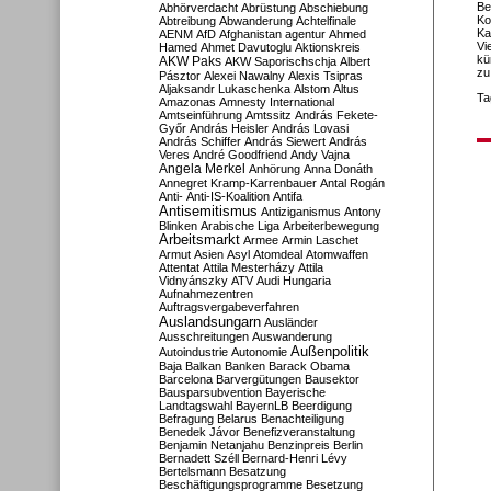
Be
Abhörverdacht
Abrüstung
Abschiebung
Ko
Abtreibung
Abwanderung
Achtelfinale
Ka
AENM
AfD
Afghanistan
agentur
Ahmed
Vi
Hamed
Ahmet Davutoglu
Aktionskreis
kü
AKW Paks
AKW Saporischschja
Albert
zu
Pásztor
Alexei Nawalny
Alexis Tsipras
Aljaksandr Lukaschenka
Alstom
Altus
Ta
Amazonas
Amnesty International
Amtseinführung
Amtssitz
András Fekete-
Győr
András Heisler
András Lovasi
András Schiffer
András Siewert
András
Veres
André Goodfriend
Andy Vajna
Angela Merkel
Anhörung
Anna Donáth
Annegret Kramp-Karrenbauer
Antal Rogán
Anti-
Anti-IS-Koalition
Antifa
Antisemitismus
Antiziganismus
Antony
Blinken
Arabische Liga
Arbeiterbewegung
Arbeitsmarkt
Armee
Armin Laschet
Armut
Asien
Asyl
Atomdeal
Atomwaffen
Attentat
Attila Mesterházy
Attila
Vidnyánszky
ATV
Audi Hungaria
Aufnahmezentren
Auftragsvergabeverfahren
Auslandsungarn
Ausländer
Ausschreitungen
Auswanderung
Außenpolitik
Autoindustrie
Autonomie
Baja
Balkan
Banken
Barack Obama
Barcelona
Barvergütungen
Bausektor
Bausparsubvention
Bayerische
Landtagswahl
BayernLB
Beerdigung
Befragung
Belarus
Benachteiligung
Benedek Jávor
Benefizveranstaltung
Benjamin Netanjahu
Benzinpreis
Berlin
Bernadett Széll
Bernard-Henri Lévy
Bertelsmann
Besatzung
Beschäftigungsprogramme
Besetzung