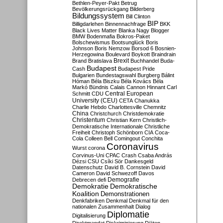
Bethlen-Peyer-Pakt
Betrug
Bevölkerungsrückgang
Bilderberg
Bildungssystem
Bill Clinton
BIP
Billigdarlehen
Binnennachfrage
BKK
Black Lives Matter
Blanka Nagy
Blogger
BMW
Bodenmafia
Bokros-Paket
Bolschewismus
Bootsunglück
Boris
Johnson
Boris Nemzow
Borsod 6
Bosnien-
Herzegowina
Boulevard
Boykott
Braindrain
Brexit
Brand
Bratislava
Buchhandel
Buda-
Budapest
Cash
Budapest Pride
Bulgarien
Bundestagswahl
Burgberg
Bálint
Hóman
Béla Biszku
Béla Kovács
Béla
Markó
Bündnis
Calais
Cannon Hinnant
Carl
Central European
Schmitt
CDU
University (CEU)
CETA
Chanukka
Charlie Hebdo
Charlottesville
Chemnitz
China
Christchurch
Christdemokratie
Christentum
Christian Kern
Christlich-
Demokratische Internationale
Christliche
Freiheit
Christoph Schönborn
CIA
Coca-
Cola
Colleen Bell
Comingout
Conchita
Coronavirus
Wurst
corona
Corvinus-Uni
CPAC
Crash
Csaba András
Dézsi
CSU
Csíki Sör
Dankesgeld
Datenschutz
David B. Cornstein
David
Cameron
David Schwezoff
Davos
Demografie
Debrecen
defi
Demokratie
Demokratische
Koalition
Demonstrationen
Denkfabriken
Denkmal
Denkmal für den
nationalen Zusammenhalt
Dialog
Diplomatie
Digitalisierung