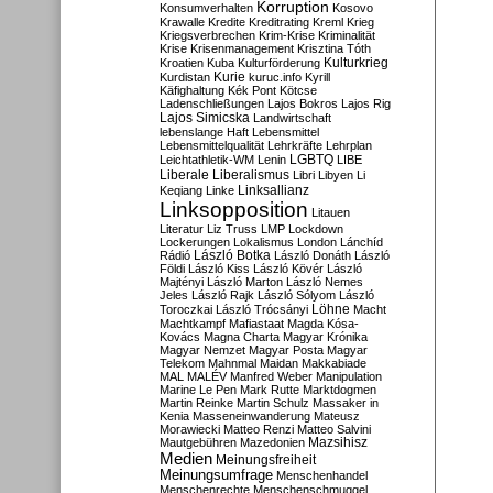
Korruption
Konsumverhalten
Kosovo
Krawalle
Kredite
Kreditrating
Kreml
Krieg
Kriegsverbrechen
Krim-Krise
Kriminalität
Krise
Krisenmanagement
Krisztina Tóth
Kulturkrieg
Kroatien
Kuba
Kulturförderung
Kurdistan
Kurie
kuruc.info
Kyrill
Käfighaltung
Kék Pont
Kötcse
Ladenschließungen
Lajos Bokros
Lajos Rig
Lajos Simicska
Landwirtschaft
lebenslange Haft
Lebensmittel
Lebensmittelqualität
Lehrkräfte
Lehrplan
LGBTQ
Leichtathletik-WM
Lenin
LIBE
Liberale
Liberalismus
Libri
Libyen
Li
Linksallianz
Keqiang
Linke
Linksopposition
Litauen
Literatur
Liz Truss
LMP
Lockdown
Lockerungen
Lokalismus
London
Lánchíd
Rádió
László Botka
László Donáth
László
Földi
László Kiss
László Kövér
László
Majtényi
László Marton
László Nemes
Jeles
László Rajk
László Sólyom
László
Löhne
Toroczkai
László Trócsányi
Macht
Machtkampf
Mafiastaat
Magda Kósa-
Kovács
Magna Charta
Magyar Krónika
Magyar Nemzet
Magyar Posta
Magyar
Telekom
Mahnmal
Maidan
Makkabiade
MAL
MALÉV
Manfred Weber
Manipulation
Marine Le Pen
Mark Rutte
Marktdogmen
Martin Reinke
Martin Schulz
Massaker in
Kenia
Masseneinwanderung
Mateusz
Morawiecki
Matteo Renzi
Matteo Salvini
Mautgebühren
Mazedonien
Mazsihisz
Medien
Meinungsfreiheit
Meinungsumfrage
Menschenhandel
Menschenrechte
Menschenschmuggel