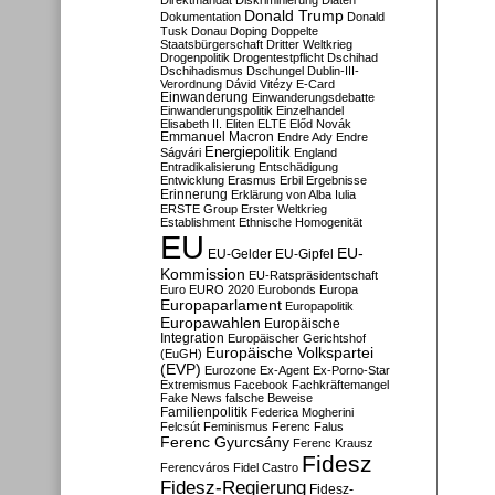
Direktmandat
Diskriminierung
Diäten
Donald Trump
Dokumentation
Donald
Tusk
Donau
Doping
Doppelte
Staatsbürgerschaft
Dritter Weltkrieg
Drogenpolitik
Drogentestpflicht
Dschihad
Dschihadismus
Dschungel
Dublin-III-
Verordnung
Dávid Vitézy
E-Card
Einwanderung
Einwanderungsdebatte
Einwanderungspolitik
Einzelhandel
Elisabeth II.
Eliten
ELTE
Előd Novák
Emmanuel Macron
Endre Ady
Endre
Energiepolitik
Ságvári
England
Entradikalisierung
Entschädigung
Entwicklung
Erasmus
Erbil
Ergebnisse
Erinnerung
Erklärung von Alba Iulia
ERSTE Group
Erster Weltkrieg
Establishment
Ethnische Homogenität
EU
EU-
EU-Gelder
EU-Gipfel
Kommission
EU-Ratspräsidentschaft
Euro
EURO 2020
Eurobonds
Europa
Europaparlament
Europapolitik
Europawahlen
Europäische
Integration
Europäischer Gerichtshof
Europäische Volkspartei
(EuGH)
(EVP)
Eurozone
Ex-Agent
Ex-Porno-Star
Extremismus
Facebook
Fachkräftemangel
Fake News
falsche Beweise
Familienpolitik
Federica Mogherini
Felcsút
Feminismus
Ferenc Falus
Ferenc Gyurcsány
Ferenc Krausz
Fidesz
Ferencváros
Fidel Castro
Fidesz-Regierung
Fidesz-