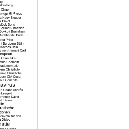
ug
ilderberg
l Clinton
BIP
frage
BKK
ka Nagy
Blogger
s-Paket
glück
Boris
Borsod 6
Bosnien-
Boykott
Braindrain
Buchhandel
Buda-
est Pride
hl
Burgberg
Bálint
 Kovács
Béla
nnon Hinnant
Carl
uropean
A
Chanukka
ville
Chemnitz
istdemokratie
Kern
Christlich-
onale
Christliche
born
CIA
Coca-
out
Conchita
avirus
sh
Csaba András
nkesgeld
rnstein
David
ff
Davos
fie
atische
tionen
enkmal für den
t
Dialog
atie