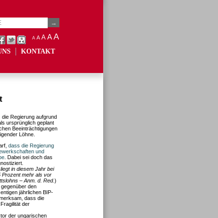
A
A
A
A
A
UNS
KONTAKT
t
ss die Regierung aufgrund
s ursprünglich geplant
lichen Beeinträchtigungen
eigender Löhne.
arf,
dass die Regierung
Gewerkschaften und
be
. Dabei sei doch das
nostiziert.
egt in diesem Jahr bei
 Prozent mehr als vor
ttslohns – Anm. d. Red.
)
t gegenüber den
entigen jährlichen BIP-
fmerksam, dass die
ragilität der
ktor der ungarischen