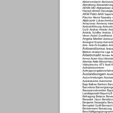
Abhörverdacht
Abrüstun
Abtreibung
Abwanderun
AENM
AfD
Afghanistan
a
Hamed
Ahmet Davutoglu
AKW Paks
AKW Sapori
Pásztor
Alexei Nawalny
Aljaksandr Lukaschenka
Amazonas
Amnesty Inter
Amtseinführung
Amtssitz
Győr
András Heisler
And
András Schiffer
András S
Veres
André Goodfriend
Angela Merkel
Anhöru
Annegret Kramp-Karren
Anti-
Anti-IS-Koalition
Ant
Antisemitismus
Antiz
Blinken
Arabische Liga
A
Arbeitsmarkt
Armee
A
Armut
Asien
Asyl
Atomde
Attentat
Attila Mesterház
Vidnyánszky
ATV
Audi H
Aufnahmezentren
Auftragsvergabeverfahr
Auslandsungarn
Ausl
Ausschreitungen
Auswa
Autoindustrie
Autonomie
Baja
Balkan
Banken
Bar
Barcelona
Barvergütung
Bausparsubvention
Baye
Landtagswahl
BayernLB
Befragung
Belarus
Benac
Benedek Jávor
Benefizv
Benjamin Netanjahu
Benz
Bernadett Széll
Bernard-
Bertelsmann
Besatzung
Beschäftigungsprogram