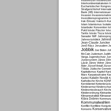
Inslovenzen
Insolvenzen
Interkontinentalraketen
I
Eucharistischer Kongres
Strafgerichtshof
Internat
Bank (IIB)
Internetsteuer
Invasion
Invasionsmahn
Investitionsprogramme
I
Irak-Einsatz
Irakisch-Ku
Islam
Islamismus
Isolat
Istanbuler Konvention
Is
Pukli
István Pásztor
Ist
Tarlós
István Tisza
Istv
Sanader
IWF
Jahrespro
Jahres
Jahresrückblick
Jean-Claude Juncker
Jenő Rácz
Jerusalem
Je
Jobbik
Joe Biden
Jo
McCain
Judentum
Judith
Varga
Jugendschutz
Jun
Justizsystem
János Dén
Lázár
János Volner
Jáno
Áder
József Antall
József
Tóbiás
Jüdische Gemei
Kapitalismus
Kapitol
Kard
Marx
Karpatoukraine
Ka
Katalin Novák
Karikó
K
Katholische Kirche
KDN
Kernklientel
Kettenbrück
Kinderarmut
Kinderschu
Kindesmissbrauch
Kirch
Kleiderordnung
Kleinanle
Klimaneutralität
Klimawan
Klára Dobrev
Kommunal
Kommunalwahlen
Konflikt
Konflikte
Konjunk
Konservativ
Konsens