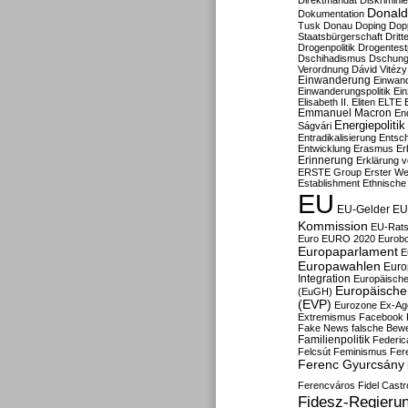
Direktmandat
Diskrimini
Donald
Dokumentation
Tusk
Donau
Doping
Dop
Staatsbürgerschaft
Dritt
Drogenpolitik
Drogentestp
Dschihadismus
Dschung
Verordnung
Dávid Vitézy
Einwanderung
Einwan
Einwanderungspolitik
Ein
Elisabeth II.
Eliten
ELTE
Emmanuel Macron
En
Energiepolitik
Ságvári
Entradikalisierung
Entsc
Entwicklung
Erasmus
Erb
Erinnerung
Erklärung vo
ERSTE Group
Erster We
Establishment
Ethnische
EU
EU-Gelder
EU
Kommission
EU-Rats
Euro
EURO 2020
Eurob
Europaparlament
E
Europawahlen
Euro
Integration
Europäische
Europäische 
(EuGH)
(EVP)
Eurozone
Ex-Ag
Extremismus
Facebook
Fake News
falsche Bew
Familienpolitik
Federic
Felcsút
Feminismus
Fer
Ferenc Gyurcsány
Ferencváros
Fidel Castr
Fidesz-Regieru