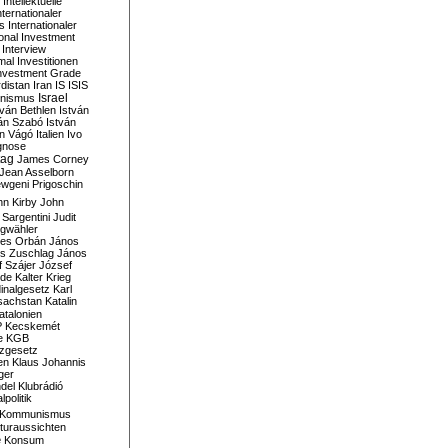
Intellektuelle
nternationaler
s
Internationaler
ional Investment
Interview
mal
Investitionen
nvestment Grade
rdistan
Iran
IS
ISIS
Israel
ionismus
tván Bethlen
István
ván Szabó
István
án Vágó
Italien
Ivo
gnose
tag
James Corney
Jean Asselborn
wgeni Prigoschin
hn Kirby
John
 Sargentini
Judit
gwähler
es Orbán
János
s Zuschlag
János
 Szájer
József
nde
Kalter Krieg
inalgesetz
Karl
sachstan
Katalin
atalonien
P
Kecskemét
e
KGB
tzgesetz
en
Klaus Johannis
ger
del
Klubrádió
politik
Kommunismus
turaussichten
e
Konsum