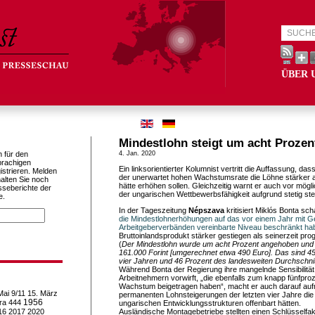
ÜBER 
Mindestlohn steigt um acht Prozen
h für den
4. Jan. 2020
prachigen
Ein linksorientierter Kolumnist vertritt die Auffassung, da
istrieren. Melden
der unerwartet hohen Wachstumsrate die Löhne stärker al
alten Sie noch
hätte erhöhen sollen. Gleichzeitig warnt er auch vor mög
sseberichte der
der ungarischen Wettbewerbsfähigkeit aufgrund stetig st
e.
In der Tageszeitung
Népszava
kritisiert Miklós Bonta sch
die Mindestlohnerhöhungen auf das vor einem Jahr mit 
Arbeitgeberverbänden vereinbarte Niveau beschränkt ha
Bruttoinlandsprodukt stärker gestiegen als seinerzeit prog
(
Der Mindestlohn wurde um acht Prozent angehoben und li
161.000 Forint [umgerechnet etwa 490 Euro]. Das sind 45
vier Jahren und 46 Prozent des landesweiten Durchschni
Während Bonta der Regierung ihre mangelnde Sensibilitä
Arbeitnehmern vorwirft, „die ebenfalls zum knapp fünfproz
Wachstum beigetragen haben“, macht er auch darauf au
Mai
9/11
15. März
permanenten Lohnsteigerungen der letzten vier Jahre die F
1956
ra
444
ungarischen Entwicklungsstrukturen offenbart hätten.
16
2017
2020
Ausländische Montagebetriebe stellten einen Schlüsselfa