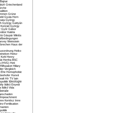
Bajnai
aun
Griechenland
irche
lition
ommen
Grüne
eld
Gyula Horn
pata
György
th
György Gattyán
 Konrád
György
y
Győr
Gábor
Gábor Kaleta
na
Gáspár Miklós
ftbedingungen
arvey Weinstein
brechen
Haus der
usordnung
Heiko
eineken
Heinz-
 Kohl
Henry
ät
Hertha BSC
g (HVG)
Heti
Hilfspaket
Hillary
tler-Vergleich
-Ehe
Homophobie
Seehofer
Hunxit
walt
Hír TV
Iain
spolitik
Ideologie
ély
Ildikó Enyedi
a
Ildikó Vida
liberale
geschaden
Impeachment
mre Kertész
Imre
itro-Fertilisation
rmanten
politik