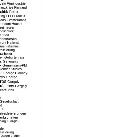
yelő
Filmindustrie
nanzkrise
Finnland
olitik
Forex-
ung
FPÖ
Francis
rans Timmermans
reedom House
reimaurer
dlichkeit
e
fried
densmarsch
ront National
mentalismus
alisierung
arbeiter
ikt
Geburtenrate
rs
Gefängnis
ik
Gemeinsam-PM
Gender Studies
ik
George Clooney
oys
George
ros
Gergely
arácsony
Gergely
chtsurteil
g
Gesellschaft
ng
tz
treidelieferungen
erkschaften
hlag
Giorgia
rde
alisierung
Golden Globe