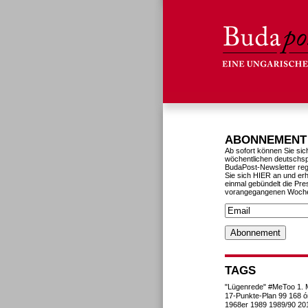
ABONNEMENT
Ab sofort können Sie sic
wöchentlichen deutschs
BudaPost-Newsletter reg
Sie sich HIER an und erh
einmal gebündelt die Pre
vorangegangenen Woch
TAGS
"Lügenrede"
#MeToo
1. 
17-Punkte-Plan
99
168 ó
1968er
1989
1989/90
20