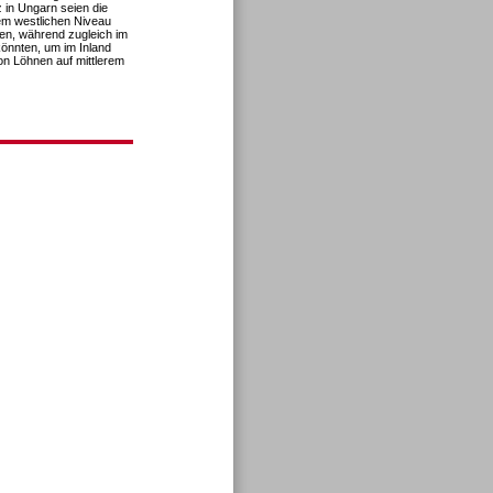
z in Ungarn seien die
dem westlichen Niveau
en, während zugleich im
önnten, um im Inland
von Löhnen auf mittlerem