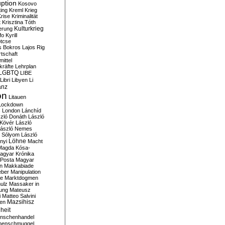
ption
Kosovo
ting
Kreml
Krieg
rise
Kriminalität
t
Krisztina Tóth
Kulturkrieg
erung
fo
Kyrill
tcse
s Bokros
Lajos Rig
tschaft
ittel
kräfte
Lehrplan
LGBTQ
LIBE
Libri
Libyen
Li
anz
on
Litauen
Lockdown
s
London
Lánchíd
zló Donáth
László
 Kövér
László
ászló Nemes
ó Sólyom
László
Löhne
nyi
Macht
Magda Kósa-
agyar Krónika
Posta
Magyar
n
Makkabiade
eber
Manipulation
te
Marktdogmen
ulz
Massaker in
ung
Mateusz
i
Matteo Salvini
en
Mazsihisz
heit
nschenhandel
henschmuggel