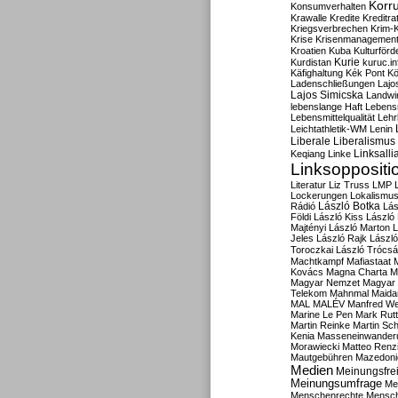
Korru
Konsumverhalten
Krawalle
Kredite
Kreditra
Kriegsverbrechen
Krim-K
Krise
Krisenmanagemen
Kroatien
Kuba
Kulturförd
Kurdistan
Kurie
kuruc.in
Käfighaltung
Kék Pont
Kö
Ladenschließungen
Lajo
Lajos Simicska
Landwir
lebenslange Haft
Lebensm
Lebensmittelqualität
Lehr
Leichtathletik-WM
Lenin
Liberale
Liberalismus
Linksalli
Keqiang
Linke
Linksoppositi
Literatur
Liz Truss
LMP
Lockerungen
Lokalismu
Rádió
László Botka
Lás
Földi
László Kiss
László
Majtényi
László Marton
L
Jeles
László Rajk
Lászl
Toroczkai
László Trócsá
Machtkampf
Mafiastaat
Kovács
Magna Charta
M
Magyar Nemzet
Magyar 
Telekom
Mahnmal
Maida
MAL
MALÉV
Manfred W
Marine Le Pen
Mark Rut
Martin Reinke
Martin Sch
Kenia
Masseneinwander
Morawiecki
Matteo Renz
Mautgebühren
Mazedoni
Medien
Meinungsfrei
Meinungsumfrage
Me
Menschenrechte
Mensc