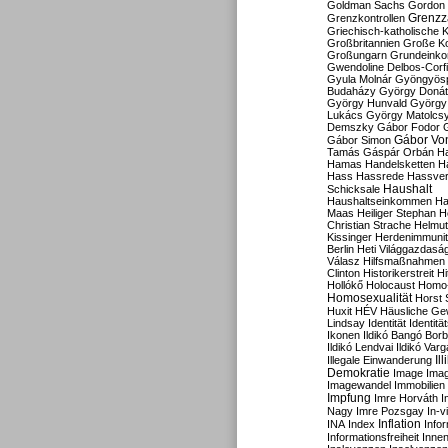
Goldman Sachs
Gordon 
Grenzz
Grenzkontrollen
Griechisch-katholische K
Großbritannien
Große Koa
Großungarn
Grundeink
Gwendoline Delbos-Corfi
Gyula Molnár
Gyöngyös
Budaházy
György Doná
György Hunvald
György
Lukács
György Matolcs
Demszky
Gábor Fodor
Gábor Vo
Gábor Simon
Tamás
Gáspár Orbán
Ha
Hamas
Handelsketten
H
Hass
Hassrede
Hassver
Haushalt
Schicksale
Haushaltseinkommen
Ha
Maas
Heiliger Stephan
H
Christian Strache
Helmut
Kissinger
Herdenimmunit
Berlin
Heti Világgazdasá
Válasz
Hilfsmaßnahmen
Clinton
Historikerstreit
Hi
Hollókő
Holocaust
Homo
Homosexualität
Horst 
Huxit
HÉV
Häusliche Ge
Lindsay
Identität
Identität
Ikonen
Ildikó Bangó Borb
Ildikó Lendvai
Ildikó Varg
Il
Illegale Einwanderung
Demokratie
Image
Ima
Imagewandel
Immobilien
Impfung
Imre Horváth
I
Nagy
Imre Pozsgay
In-v
Inflation
INA
Index
Info
Informationsfreiheit
Innen