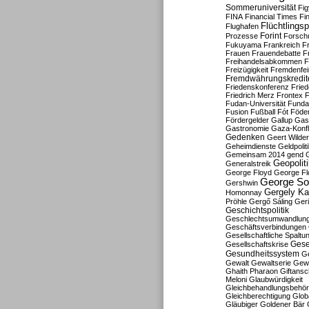
Sommeruniversität
Fig
FINA
Financial Times
Fi
Flüchtlingsp
Flughafen
Forint
Prozesse
Forsch
Fukuyama
Frankreich
F
Frauen
Frauendebatte
F
Freihandelsabkommen
F
Freizügigkeit
Fremdenfein
Fremdwährungskredit
Friedenskonferenz
Frie
Friedrich Merz
Frontex
F
Fudan-Universität
Funda
Fusion
Fußball
Fót
Föder
Fördergelder
Gallup
Gast
Gastronomie
Gaza-Konfl
Gedenken
Geert Wilde
Geheimdienste
Geldpolit
Gemeinsam 2014
gend
Geopolit
Generalstreik
George Floyd
George Fl
George So
Gershwin
Gergely K
Homonnay
Pröhle
Gergő Sáling
Geri
Geschichtspolitik
Geschlechtsumwandlun
Geschäftsverbindungen
Gesellschaftliche Spaltu
Gese
Gesellschaftskrise
Gesundheitssystem
Ge
Gewalt
Gewaltserie
Gew
Ghaith Pharaon
Giftansc
Meloni
Glaubwürdigkeit
Gleichbehandlungsbehö
Gleichberechtigung
Glob
Gläubiger
Goldener Bär