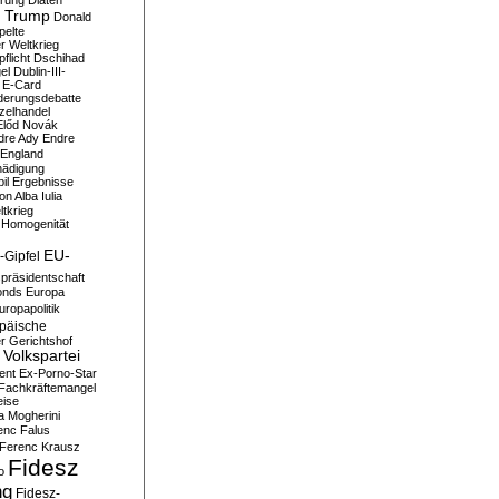
erung
Diäten
 Trump
Donald
pelte
er Weltkrieg
flicht
Dschihad
el
Dublin-III-
E-Card
derungsdebatte
zelhandel
Előd Novák
dre Ady
Endre
England
hädigung
il
Ergebnisse
n Alba Iulia
ltkrieg
 Homogenität
EU-
-Gipfel
präsidentschaft
onds
Europa
uropapolitik
päische
r Gerichtshof
Volkspartei
ent
Ex-Porno-Star
Fachkräftemangel
eise
a Mogherini
enc Falus
Ferenc Krausz
Fidesz
o
ng
Fidesz-