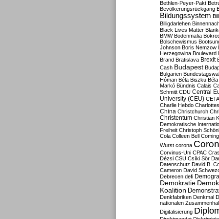
Bethlen-Peyer-Pakt
Betr
Bevölkerungsrückgang
B
Bildungssystem
Bil
Billigdarlehen
Binnennach
Black Lives Matter
Blan
BMW
Bodenmafia
Bokro
Bolschewismus
Bootsun
Johnson
Boris Nemzow
Herzegowina
Boulevard
Brexit
Brand
Bratislava
Budapest
Cash
Budap
Bulgarien
Bundestagswa
Hóman
Béla Biszku
Béla
Markó
Bündnis
Calais
Ca
Central E
Schmitt
CDU
University (CEU)
CET
Charlie Hebdo
Charlottes
China
Christchurch
Chr
Christentum
Christian 
Demokratische Internati
Freiheit
Christoph Schön
Cola
Colleen Bell
Coming
Coron
Wurst
corona
Corvinus-Uni
CPAC
Cra
Dézsi
CSU
Csíki Sör
Da
Datenschutz
David B. Co
Cameron
David Schwezo
Demogra
Debrecen
defi
Demokratie
Demokr
Koalition
Demonstra
Denkfabriken
Denkmal
D
nationalen Zusammenhal
Diplom
Digitalisierung