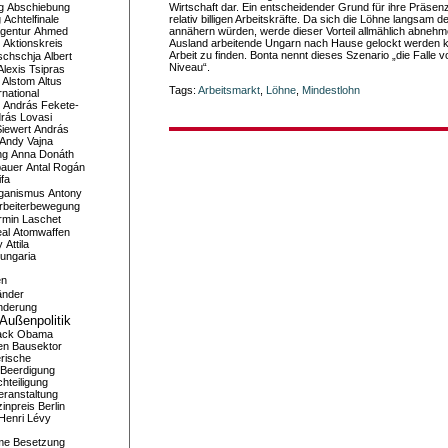
g
Abschiebung
Wirtschaft dar. Ein entscheidender Grund für ihre Präsen
g
Achtelfinale
relativ billigen Arbeitskräfte. Da sich die Löhne langsam 
gentur
Ahmed
annähern würden, werde dieser Vorteil allmählich abnehm
Aktionskreis
Ausland arbeitende Ungarn nach Hause gelockt werden k
Arbeit zu finden. Bonta nennt dieses Szenario „die Falle 
schschja
Albert
Niveau“.
Alexis Tsipras
Alstom
Altus
Tags:
Arbeitsmarkt
,
Löhne
,
Mindestlohn
national
András Fekete-
rás Lovasi
iewert
András
Andy Vajna
ng
Anna Donáth
bauer
Antal Rogán
ifa
iganismus
Antony
rbeiterbewegung
rmin Laschet
al
Atomwaffen
y
Attila
ungaria
en
änder
nderung
Außenpolitik
ack Obama
en
Bausektor
rische
Beerdigung
hteiligung
eranstaltung
inpreis
Berlin
Henri Lévy
me
Besetzung