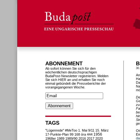
ABONNEMENT
B
Ab sofort können Sie sich für den
30.
wöchentlichen deutschsprachigen
An
BudaPost-Newsletter registrieren. Melden
Ha
Sie sich HIER an und erhalten Sie noch
Da
einmal gebündelt die Presseberichte der
Na
vorangegangenen Woche.
mö
De
Ge
zu
Fa
be
hi
St
TAGS
ge
"Lügenrede"
#MeToo
1. Mai
9/11
15. März
Ot
1956
17-Punkte-Plan
99
168 óra
444
Em
da
1968er
1989
1989/90
2016
2017
2020