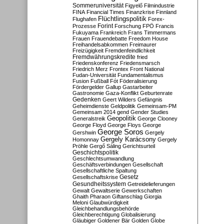
Sommeruniversität
Figyelő
Filmindustrie
FINA
Financial Times
Finanzkrise
Finnland
Flüchtlingspolitik
Flughafen
Forex-
Forint
Prozesse
Forschung
FPÖ
Francis
Fukuyama
Frankreich
Frans Timmermans
Frauen
Frauendebatte
Freedom House
Freihandelsabkommen
Freimaurer
Freizügigkeit
Fremdenfeindlichkeit
Fremdwährungskredite
fried
Friedenskonferenz
Friedensmarsch
Friedrich Merz
Frontex
Front National
Fudan-Universität
Fundamentalismus
Fusion
Fußball
Fót
Föderalisierung
Fördergelder
Gallup
Gastarbeiter
Gastronomie
Gaza-Konflikt
Geburtenrate
Gedenken
Geert Wilders
Gefängnis
Geheimdienste
Geldpolitik
Gemeinsam-PM
Gemeinsam 2014
gend
Gender Studies
Geopolitik
Generalstreik
George Clooney
George Floyd
George Floys
George
George Soros
Gershwin
Gergely
Gergely Karácsony
Homonnay
Gergely
Pröhle
Gergő Sáling
Gerichtsurteil
Geschichtspolitik
Geschlechtsumwandlung
Geschäftsverbindungen
Gesellschaft
Gesellschaftliche Spaltung
Gesetz
Gesellschaftskrise
Gesundheitssystem
Getreidelieferungen
Gewalt
Gewaltserie
Gewerkschaften
Ghaith Pharaon
Giftanschlag
Giorgia
Meloni
Glaubwürdigkeit
Gleichbehandlungsbehörde
Gleichberechtigung
Globalisierung
Gläubiger
Goldener Bär
Golden Globe