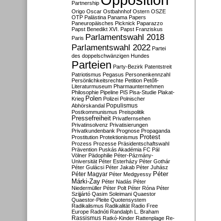
Partnership
Origo
Oscar
Ostbahnhof
Ostern
OSZE
OTP
Palästina
Panama Papers
Paneuropäisches Picknick
Paparazzo
Papst Benedikt XVI.
Papst Franziskus
Parlamentswahl 2018
Paris
Parlamentswahl 2022
Partei
des doppelschwänzigen Hundes
Parteien
Party-Bezirk
Patentstreit
Patriotismus
Pegasus
Personenkennzahl
Persönlichkeitsrechte
Petition
Petőfi-
Literaturmuseum
Pharmaunternehmen
Philosophie
Pipeline
PiS
Pisa-Studie
Plakat-
Polen
Krieg
Polizei
Polnischer
Populismus
Abhörskandal
Postkommunismus
Preispolitik
Pressefreiheit
Privatfernsehen
Privatinsolvenz
Privatisierungen
Privatkundenbank
Prognose
Propaganda
Protest
Prostitution
Protektionismus
Prozess
Prozesse
Präsidentschaftswahl
Prävention
Puskás Akadémia FC
Pál
Völner
Pädophilie
Péter-Pázmány-
Universität
Péter Esterházy
Péter Gothár
Péter Gulácsi
Péter Jakab
Péter Juhász
Péter
Péter Magyar
Péter Medgyessy
Márki-Zay
Péter Nadás
Péter
Niedermüller
Péter Polt
Péter Róna
Péter
Szijjártó
Qasim Soleimani
Quaestor
Quaestor-Pleite
Quotensystem
Radikalismus
Radikalität
Radio Free
Europe
Radnóti
Randalph L. Braham
Rassismus
Ratkó-Kinder
Rattenplage
Re-