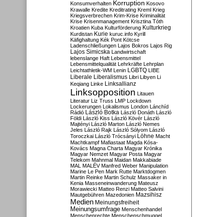
Korruption
Konsumverhalten
Kosovo
Krawalle
Kredite
Kreditrating
Kreml
Krieg
Kriegsverbrechen
Krim-Krise
Kriminalität
Krise
Krisenmanagement
Krisztina Tóth
Kulturkrieg
Kroatien
Kuba
Kulturförderung
Kurdistan
Kurie
kuruc.info
Kyrill
Käfighaltung
Kék Pont
Kötcse
Ladenschließungen
Lajos Bokros
Lajos Rig
Lajos Simicska
Landwirtschaft
lebenslange Haft
Lebensmittel
Lebensmittelqualität
Lehrkräfte
Lehrplan
LGBTQ
Leichtathletik-WM
Lenin
LIBE
Liberale
Liberalismus
Libri
Libyen
Li
Linksallianz
Keqiang
Linke
Linksopposition
Litauen
Literatur
Liz Truss
LMP
Lockdown
Lockerungen
Lokalismus
London
Lánchíd
Rádió
László Botka
László Donáth
László
Földi
László Kiss
László Kövér
László
Majtényi
László Marton
László Nemes
Jeles
László Rajk
László Sólyom
László
Löhne
Toroczkai
László Trócsányi
Macht
Machtkampf
Mafiastaat
Magda Kósa-
Kovács
Magna Charta
Magyar Krónika
Magyar Nemzet
Magyar Posta
Magyar
Telekom
Mahnmal
Maidan
Makkabiade
MAL
MALÉV
Manfred Weber
Manipulation
Marine Le Pen
Mark Rutte
Marktdogmen
Martin Reinke
Martin Schulz
Massaker in
Kenia
Masseneinwanderung
Mateusz
Morawiecki
Matteo Renzi
Matteo Salvini
Mautgebühren
Mazedonien
Mazsihisz
Medien
Meinungsfreiheit
Meinungsumfrage
Menschenhandel
Menschenrechte
Menschenschmuggel