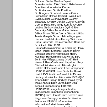
Goldman Sachs
Gordon Bajnai
Grenzzaun
Grenzkontrollen
Griechenland
Griechisch-katholische Kirche
Großbritannien
Große Koalition
Großungarn
Grundeinkommen
Grüne
Gwendoline Delbos-Corfield
Gyula Horn
Gyula Molnár
Gyöngyöspata
György
Budaházy
György Donáth
György Gattyán
György Hunvald
György Konrád
György
Lukács
György Matolcsy
Győr
Gábor
Demszky
Gábor Fodor
Gábor Kaleta
Gábor Vona
Gábor Simon
Gáspár Miklós
Tamás
Gáspár Orbán
Haftbedingungen
Hamas
Handelsketten
Harvey Weinstein
Hass
Hassrede
Hassverbrechen
Haus der
Haushalt
Schicksale
Haushaltseinkommen
Hausordnung
Heiko
Maas
Heiliger Stephan
Heineken
Heinz-
Christian Strache
Helmut Kohl
Henry
Kissinger
Herdenimmunität
Hertha BSC
Berlin
Heti Világgazdaság (HVG)
Heti
Válasz
Hilfsmaßnahmen
Hilfspaket
Hillary
Clinton
Historikerstreit
Hitler-Vergleich
Hollókő
Holocaust
Homo-Ehe
Homophobie
Homosexualität
Horst Seehofer
Hunxit
Huxit
HÉV
Häusliche Gewalt
Hír TV
Iain
Lindsay
Identität
Identitätspolitik
Ideologie
Ikonen
Ildikó Bangó Borbély
Ildikó Enyedi
Ildikó Lendvai
Ildikó Varga
Ildikó Vida
Illiberale
Illegale Einwanderung
Demokratie
Image
Imageschaden
Imagewandel
Immobilien
Impeachment
Impfung
Imre Horváth
Imre Kertész
Imre
Nagy
Imre Pozsgay
In-vitro-Fertilisation
Inflation
INA
Index
Informanten
Informationsfreiheit
Innenpolitik