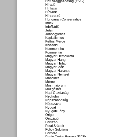
Heti Világgazdaság (HVG)
Híradó
Hírhatár
HírKlikk
Hírszerző
Hungarian Conservative
Index
InfoRádió
Jelen
Jobbegyenes
Kapitalizmus
Kettős Mérce
Kisalföld
Komment.hu
Kommentár
Magyar Demokrata
Magyar Hang
Magyar Hírlap
Magyar Idők
Magyar Narancs
Magyar Nemzet
Mandiner
Mérce
Mos maiorum
Mozgástér
Napi Gazdaság
Neokohn
Népszabadság
Népszava
Nyugat
Nyugati Fény
Origo
Országút
Partizán
Pesti Srácok
Policy Solutions
Portfolio
Radio Freies Europa (RFE)