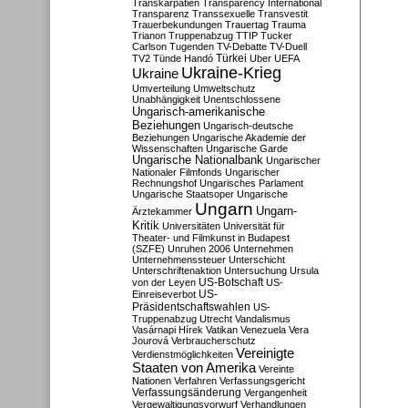
Transkarpatien
Transparency International
Transparenz
Transsexuelle
Transvestit
Trauerbekundungen
Trauertag
Trauma
Trianon
Truppenabzug
TTIP
Tucker
Carlson
Tugenden
TV-Debatte
TV-Duell
Türkei
TV2
Tünde Handó
Uber
UEFA
Ukraine-Krieg
Ukraine
Umverteilung
Umweltschutz
Unabhängigkeit
Unentschlossene
Ungarisch-amerikanische
Beziehungen
Ungarisch-deutsche
Beziehungen
Ungarische Akademie der
Wissenschaften
Ungarische Garde
Ungarische Nationalbank
Ungarischer
Nationaler Filmfonds
Ungarischer
Rechnungshof
Ungarisches Parlament
Ungarische Staatsoper
Ungarische
Ungarn
Ungarn-
Ärztekammer
Kritik
Universitäten
Universität für
Theater- und Filmkunst in Budapest
(SZFE)
Unruhen 2006
Unternehmen
Unternehmenssteuer
Unterschicht
Unterschriftenaktion
Untersuchung
Ursula
US-Botschaft
von der Leyen
US-
US-
Einreiseverbot
Präsidentschaftswahlen
US-
Truppenabzug
Utrecht
Vandalismus
Vasárnapi Hírek
Vatikan
Venezuela
Vera
Jourová
Verbraucherschutz
Vereinigte
Verdienstmöglichkeiten
Staaten von Amerika
Vereinte
Nationen
Verfahren
Verfassungsgericht
Verfassungsänderung
Vergangenheit
Vergewaltigungsvorwurf
Verhandlungen