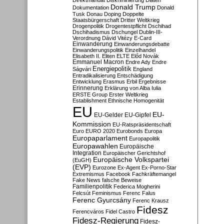
Direktmandat
Diskriminierung
Diäten
Donald Trump
Dokumentation
Donald
Tusk
Donau
Doping
Doppelte
Staatsbürgerschaft
Dritter Weltkrieg
Drogenpolitik
Drogentestpflicht
Dschihad
Dschihadismus
Dschungel
Dublin-III-
Verordnung
Dávid Vitézy
E-Card
Einwanderung
Einwanderungsdebatte
Einwanderungspolitik
Einzelhandel
Elisabeth II.
Eliten
ELTE
Előd Novák
Emmanuel Macron
Endre Ady
Endre
Energiepolitik
Ságvári
England
Entradikalisierung
Entschädigung
Entwicklung
Erasmus
Erbil
Ergebnisse
Erinnerung
Erklärung von Alba Iulia
ERSTE Group
Erster Weltkrieg
Establishment
Ethnische Homogenität
EU
EU-
EU-Gelder
EU-Gipfel
Kommission
EU-Ratspräsidentschaft
Euro
EURO 2020
Eurobonds
Europa
Europaparlament
Europapolitik
Europawahlen
Europäische
Integration
Europäischer Gerichtshof
Europäische Volkspartei
(EuGH)
(EVP)
Eurozone
Ex-Agent
Ex-Porno-Star
Extremismus
Facebook
Fachkräftemangel
Fake News
falsche Beweise
Familienpolitik
Federica Mogherini
Felcsút
Feminismus
Ferenc Falus
Ferenc Gyurcsány
Ferenc Krausz
Fidesz
Ferencváros
Fidel Castro
Fidesz-Regierung
Fidesz-