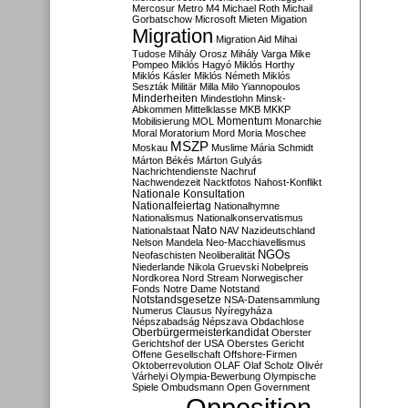
Mercosur
Metro M4
Michael Roth
Michail
Gorbatschow
Microsoft
Mieten
Migation
Migration
Migration Aid
Mihai
Tudose
Mihály Orosz
Mihály Varga
Mike
Pompeo
Miklós Hagyó
Miklós Horthy
Miklós Kásler
Miklós Németh
Miklós
Seszták
Militär
Milla
Milo Yiannopoulos
Minderheiten
Mindestlohn
Minsk-
Abkommen
Mittelklasse
MKB
MKKP
Momentum
Mobilisierung
MOL
Monarchie
Moral
Moratorium
Mord
Moria
Moschee
MSZP
Moskau
Muslime
Mária Schmidt
Márton Békés
Márton Gulyás
Nachrichtendienste
Nachruf
Nachwendezeit
Nacktfotos
Nahost-Konflikt
Nationale Konsultation
Nationalfeiertag
Nationalhymne
Nationalismus
Nationalkonservatismus
Nato
Nationalstaat
NAV
Nazideutschland
Nelson Mandela
Neo-Macchiavellismus
NGOs
Neofaschisten
Neoliberalität
Niederlande
Nikola Gruevski
Nobelpreis
Nordkorea
Nord Stream
Norwegischer
Fonds
Notre Dame
Notstand
Notstandsgesetze
NSA-Datensammlung
Numerus Clausus
Nyíregyháza
Népszabadság
Népszava
Obdachlose
Oberbürgermeisterkandidat
Oberster
Gerichtshof der USA
Oberstes Gericht
Offene Gesellschaft
Offshore-Firmen
Oktoberrevolution
OLAF
Olaf Scholz
Olivér
Várhelyi
Olympia-Bewerbung
Olympische
Spiele
Ombudsmann
Open Government
Opposition