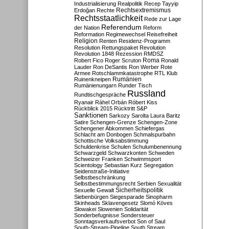
Industrialisierung
Realpolitik
Recep Tayyip
Rechtsextremismus
Erdoğan
Rechte
Rechtsstaatlichkeit
Rede zur Lage
Referendum
der Nation
Reform
Reformation
Regimewechsel
Reisefreiheit
Religion
Renten
Residenz-Programm
Resolution
Rettungspaket
Revolution
Revolution 1848
Rezession
RMDSZ
Roma
Robert Fico
Roger Scruton
Ronald
Lauder
Ron DeSantis
Ron Werber
Rote
Armee
Rotschlammkatastrophe
RTL Klub
Ruinenkneipen
Rumänien
Rumänienungarn
Runder Tisch
Russland
Rundtischgespräche
Ryanair
Ráhel Orbán
Róbert Kiss
Rückblick 2015
Rücktritt
S&P
Sanktionen
Sarkozy
Sarolta Laura Baritz
Satire
Schengen-Grenze
Schengen-Zone
Schengener Abkommen
Schiefergas
Schlacht am Donbogen
Schmalspurbahn
Schottische Volksabstimmung
Schuldenkrise
Schulen
Schulumbenennung
Schwarzgeld
Schwarzkonten
Schweden
Schweizer Franken
Schwimmsport
Scientology
Sebastian Kurz
Segregation
Seidenstraße-Initiative
Selbstbeschränkung
Selbstbestimmungsrecht
Serbien
Sexualität
Sicherheitspolitik
Sexuelle Gewalt
Siebenbürgen
Siegesparade
Sinopharm
Skinheads
Sklavengesetz
Slomó Köves
Slowakei
Slowenien
Solidarität
Sonderbefugnisse
Sondersteuer
Sonntagsverkaufsverbot
Son of Saul
South-Stream-Pipeline
South Stream