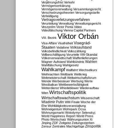
Verjährungsfrist
Verkehr
Vermögenserklärung
Vermögensverwaltung
Versammlungsrecht
Verschwörungstheorien
Versorgungstarife
Verteidigung
Vertragsverletzungsverfahren
Verurteilung
Verwaltung
Verwaltungsgericht
Veszprém
Victor Ponta
Video
Videofälschung
Vienna Capital Partners
Viktor Orbán
VIII. Bezirk
Visegrád-
Visa-Affäre
Visafreiheit
Staaten
Vodafone
Volksaufstand
Volksbefindlichkeit
Volkszählung
Vollbeschäftigung
Vorurteile
VW-Skandal
Völkerverwandtschaft
Waffenlieferungen
Wahlen
Wagner-Aufstand
Wahlbündnis
Wahlfälschung
Wahlgesetz
Wahlkampf
Wallfahrt
Wechselkurs
Weihnachten
Weltbank
Weltkrieg
Weltmeisterschaft
Weltwirtschaftsforum
Wende
Werbesteuer
Werbung
Werte
Westbalkan
Wettbewerbsfähigkeit
Wetterdienst
Whistleblower
Wiederaufbau
Wirtschaftspolitik
Wien
Wirtschaftswachstum
Wissenschaft
Wladimir Putin
WM-Finale
Woche der
Ehe
Wohltätigkeitsveranstaltung
Wohneigentum
Wohnpark Ócsa
Wohnungsmarkt
Wolodymyr Selenskyj
World Happiness Report
World Press
Photo
Wortschatz
Währungsunion
Xi
Jinping
ZDF
Zeitgeist
Zeitungssterben
Zensur
Zentrales Machtgefüge
Zinspolitik