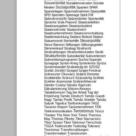
Souveränität
Sozialdemokraten
Soziale
Sozialpolitik
Medien
Spanien
SPAR
Spareinlagen
Sparmaßnahmen
Sparpolitik
SPD
Spenden
Spionage
Spirit FM
Spitzelvorwürfe
Spitzenämter
Sportpolitik
Sprache
Srđa Popović
Staatsanleihen
Staatsausgaben
Staatspräsident
Staatssekretär
Staatsstreich
Staatsunternehmen
Staatsverschuldung
Stadtentwicklung
Stafano Bottoni
Station
Steuerpolitik
Statuenstreit
Sterbehilfe
Steve Bannon
Stiftungen
Stiftungsgelder
Stimmenkauf
Strabag
Strafrecht
Strafzahlungen
Straßenblockaden
Streik
Strukturfonds
Subsidiarität
Subventionen
Subventionsprogramm
Suchoi Superjet
Synagoge
Syrien-Krieg
Syrienkrise
Syriza
Systemwandel
Szabadság tér
SZDSZ
Szebb Jövőért
Szeged
Sziget-Festival
Szilveszter Ókovács
Szilárd Demeter
Szolidaritás
Szárszó
Századvég
Székler
Székler-Autonomie
Székésféhervár
Sándor Csányi
Sándor Egervári
Säkularisierung
Sólyom Airways
Tabaklizenzen
Tag der Arbeit
Tag der
Empörung
Tamás Deutsch
Tamás Gaudi-
Nagy
Tamás Portik
Tamás Sneider
Tamás
Sulyok
Tapolca
Tarifsenkungen
TASZ
Tavares-Report
Taxiunternehmen
TEK
Terrorismus
Telekommunikation
Tesco
Theater
The New York Times
Theresa
May
Thomas Piketty
Tibor Navracsics
Tibor Szanyi
Tibor Várkonyi
Tierschutz
TISZA
Todesstrafe
Todestag
Toleranz
Tourismus
Transferzahlungen
Transformation
Transitzonen