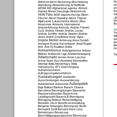
No
Abhörverdacht
Abrüstung
Abschiebung
wü
Abtreibung
Abwanderung
Achtelfinale
oh
AENM
AfD
Afghanistan
agentur
Ahmed
Re
Hamed
Ahmet Davutoglu
Aktionskreis
mi
AKW Paks
AKW Saporischschja
Albert
„g
Pásztor
Alexei Nawalny
Alexis Tsipras
da
Aljaksandr Lukaschenka
Alstom
Altus
Bu
Amazonas
Amnesty International
Amtseinführung
Amtssitz
András Fekete-
Dá
Győr
András Heisler
András Lovasi
Te
András Schiffer
András Siewert
András
fa
Veres
André Goodfriend
Andy Vajna
we
Angela Merkel
Anhörung
Anna Donáth
de
Annegret Kramp-Karrenbauer
Antal Rogán
li
Anti-
Anti-IS-Koalition
Antifa
Hö
Antisemitismus
Antiziganismus
Antony
Blinken
Arabische Liga
Arbeiterbewegung
Ta
Arbeitsmarkt
Armee
Armin Laschet
Armut
Asien
Asyl
Atomdeal
Atomwaffen
Attentat
Attila Mesterházy
Attila
Vidnyánszky
ATV
Audi Hungaria
Aufnahmezentren
Auftragsvergabeverfahren
Auslandsungarn
Ausländer
Ausschreitungen
Auswanderung
Außenpolitik
Autoindustrie
Autonomie
Baja
Balkan
Banken
Barack Obama
Barcelona
Barvergütungen
Bausektor
Bausparsubvention
Bayerische
Landtagswahl
BayernLB
Beerdigung
Befragung
Belarus
Benachteiligung
Benedek Jávor
Benefizveranstaltung
Benjamin Netanjahu
Benzinpreis
Berlin
Bernadett Széll
Bernard-Henri Lévy
Bertelsmann
Besatzung
Beschäftigungsprogramme
Besetzung