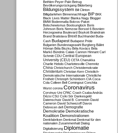
Bethlen-Peyer-Pakt
Betrug
Bevölkerungsrückgang
Bilderberg
Bildungssystem
Bill Clinton
BIP
Billigdarlehen
Binnennachfrage
BKK
Black Lives Matter
Blanka Nagy
Blogger
BMW
Bodenmafia
Bokros-Paket
Bolschewismus
Bootsunglück
Boris
Johnson
Boris Nemzow
Borsod 6
Bosnien-
Herzegowina
Boulevard
Boykott
Braindrain
Brexit
Brand
Bratislava
Buchhandel
Buda-
Budapest
Cash
Budapest Pride
Bulgarien
Bundestagswahl
Burgberg
Bálint
Hóman
Béla Biszku
Béla Kovács
Béla
Markó
Bündnis
Calais
Cannon Hinnant
Carl
Central European
Schmitt
CDU
University (CEU)
CETA
Chanukka
Charlie Hebdo
Charlottesville
Chemnitz
China
Christchurch
Christdemokratie
Christentum
Christian Kern
Christlich-
Demokratische Internationale
Christliche
Freiheit
Christoph Schönborn
CIA
Coca-
Cola
Colleen Bell
Comingout
Conchita
Coronavirus
Wurst
corona
Corvinus-Uni
CPAC
Crash
Csaba András
Dézsi
CSU
Csíki Sör
Dankesgeld
Datenschutz
David B. Cornstein
David
Cameron
David Schwezoff
Davos
Demografie
Debrecen
defi
Demokratie
Demokratische
Koalition
Demonstrationen
Denkfabriken
Denkmal
Denkmal für den
nationalen Zusammenhalt
Dialog
Diplomatie
Digitalisierung