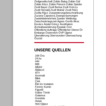
Zivilgesellschaft
Zoltán Balog
Zoltán Gál
Zoltán Kész
Zoltán Pokorni
Zoltán Spéder
Zsolt Bayer
Zsolt Borkai
Zsolt Gréczy
Zsolt Hernádi
Zsolt Molnár
Zsolt Petry
Zsófia Rácz
Zuwanderungsbeschränkung
Zuzana Čaputová
Zwangsräumungen
Zweidrittelmehrheit
Zweiter Weltkrieg
Zwischenkriegszeit
Ágnes Geréb
Ákos
Kovács
Árpád Göncz
Ásotthalom
Ärzteabwanderung
Érpatak
Ózd
Öffentliche Aufträge
Öffentlicher Dienst
Öl-
Embargo
Österreich
ÖVP
Újpest
Überalterung
Überstunden
Überwachung
Őszöd
UNSERE QUELLEN
168 Óra
24.hu
444
888
Alfahír
Átlátszó
ATV
Azonnali
Blikk
Cink
Élet és Irodalom
Ferenc Kumin
Figyelő
Gábor Török
Galamus
Gondola
Hetek
Heti Válasz