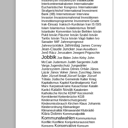
Inslovenzen
Insolvenzen
Intellektuelle
Interkontinentalraketen
Internationaler
Eucharistischer Kongress
Internationaler
Strafgerichtshof
International Investment
Bank (IIB)
Internetsteuer
Interview
Invasion
Invasionsmahnmal
Investitionen
Investitionsprogramme
Investment Grade
Irak-Einsatz
Irakisch-Kurdistan
Iran
IS
ISIS
Israel
Islam
Islamismus
Isolationismus
Istanbuler Konvention
István Bethlen
István
Pukli
István Pásztor
István Szabó
István
Tarlós
István Tisza
István Vágó
Italien
Ivo
Sanader
IWF
Jahresprognose
Jahrestag
Jahresrückblick
James Corney
Jean-Claude Juncker
Jean Asselborn
Jenő Rácz
Jerusalem
Jewgeni Prigoschin
Jobbik
Joe Biden
John Kirby
John
McCain
Judentum
Judith Sargentini
Judit
Varga
Jugendschutz
Jungwähler
Justizsystem
János Dénes Orbán
János
Lázár
János Volner
János Zuschlag
János
Áder
József Antall
József Szájer
József
Tóbiás
Jüdische Gemeinde
Kalter Krieg
Kapitalismus
Kapitol
Kardinalgesetz
Karl
Marx
Karpatoukraine
Kasachstan
Katalin
Katalin Novák
Karikó
Katalonien
Katholische Kirche
KDNP
Kecskemét
Kernklientel
Kettenbrücke
KGB
Kinderarmut
Kinderschutzgesetz
Kindesmissbrauch
Kirchen
Klaus Johannis
Kleiderordnung
Kleinanleger
Klimaneutralität
Klimawandel
Klubrádió
Klára Dobrev
Kommunalpolitik
Kommunalwahlen
Kommunismus
Konflikt
Konflikte
Konjunkturaussichten
Konservative
Konsens
Konsum