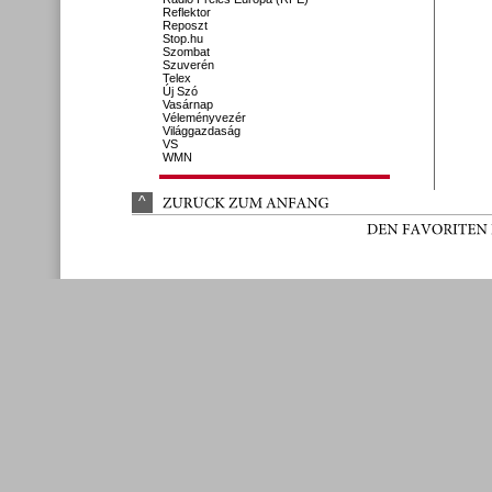
Reflektor
Reposzt
Stop.hu
Szombat
Szuverén
Telex
Új Szó
Vasárnap
Véleményvezér
Világgazdaság
VS
WMN
^
ZURÜ
CK 
ZUM 
ANFANG
DEN 
FAVORITEN 