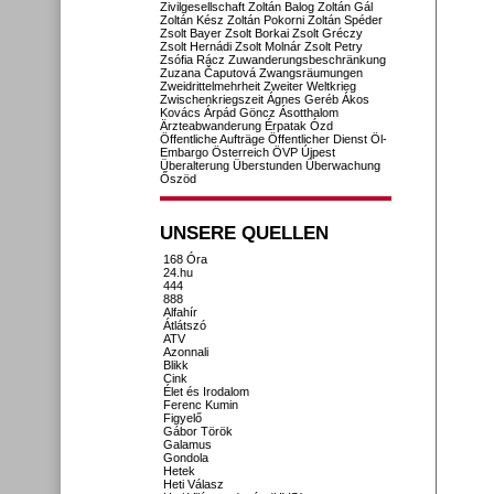
Zivilgesellschaft
Zoltán Balog
Zoltán Gál
Zoltán Kész
Zoltán Pokorni
Zoltán Spéder
Zsolt Bayer
Zsolt Borkai
Zsolt Gréczy
Zsolt Hernádi
Zsolt Molnár
Zsolt Petry
Zsófia Rácz
Zuwanderungsbeschränkung
Zuzana Čaputová
Zwangsräumungen
Zweidrittelmehrheit
Zweiter Weltkrieg
Zwischenkriegszeit
Ágnes Geréb
Ákos
Kovács
Árpád Göncz
Ásotthalom
Ärzteabwanderung
Érpatak
Ózd
Öffentliche Aufträge
Öffentlicher Dienst
Öl-
Embargo
Österreich
ÖVP
Újpest
Überalterung
Überstunden
Überwachung
Őszöd
UNSERE QUELLEN
168 Óra
24.hu
444
888
Alfahír
Átlátszó
ATV
Azonnali
Blikk
Cink
Élet és Irodalom
Ferenc Kumin
Figyelő
Gábor Török
Galamus
Gondola
Hetek
Heti Válasz