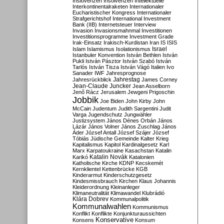
Inslovenzen
Insolvenzen
Intellektuelle
Interkontinentalraketen
Internationaler
Eucharistischer Kongress
Internationaler
Strafgerichtshof
International Investment
Bank (IIB)
Internetsteuer
Interview
Invasion
Invasionsmahnmal
Investitionen
Investitionsprogramme
Investment Grade
Irak-Einsatz
Irakisch-Kurdistan
Iran
IS
ISIS
Israel
Islam
Islamismus
Isolationismus
Istanbuler Konvention
István Bethlen
István
Pukli
István Pásztor
István Szabó
István
Tarlós
István Tisza
István Vágó
Italien
Ivo
Sanader
IWF
Jahresprognose
Jahrestag
Jahresrückblick
James Corney
Jean-Claude Juncker
Jean Asselborn
Jenő Rácz
Jerusalem
Jewgeni Prigoschin
Jobbik
Joe Biden
John Kirby
John
McCain
Judentum
Judith Sargentini
Judit
Varga
Jugendschutz
Jungwähler
Justizsystem
János Dénes Orbán
János
Lázár
János Volner
János Zuschlag
János
Áder
József Antall
József Szájer
József
Tóbiás
Jüdische Gemeinde
Kalter Krieg
Kapitalismus
Kapitol
Kardinalgesetz
Karl
Marx
Karpatoukraine
Kasachstan
Katalin
Katalin Novák
Karikó
Katalonien
Katholische Kirche
KDNP
Kecskemét
Kernklientel
Kettenbrücke
KGB
Kinderarmut
Kinderschutzgesetz
Kindesmissbrauch
Kirchen
Klaus Johannis
Kleiderordnung
Kleinanleger
Klimaneutralität
Klimawandel
Klubrádió
Klára Dobrev
Kommunalpolitik
Kommunalwahlen
Kommunismus
Konflikt
Konflikte
Konjunkturaussichten
Konservative
Konsens
Konsum