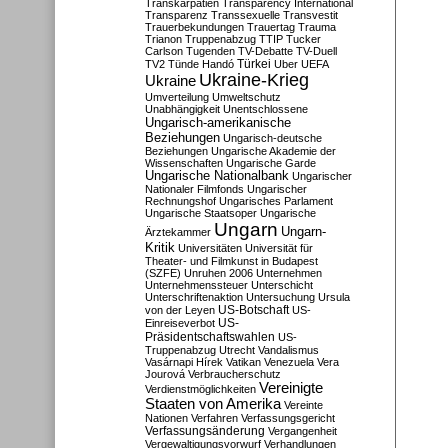
Transkarpatien
Transparency International
Transparenz
Transsexuelle
Transvestit
Trauerbekundungen
Trauertag
Trauma
Trianon
Truppenabzug
TTIP
Tucker
Carlson
Tugenden
TV-Debatte
TV-Duell
Türkei
TV2
Tünde Handó
Uber
UEFA
Ukraine-Krieg
Ukraine
Umverteilung
Umweltschutz
Unabhängigkeit
Unentschlossene
Ungarisch-amerikanische
Beziehungen
Ungarisch-deutsche
Beziehungen
Ungarische Akademie der
Wissenschaften
Ungarische Garde
Ungarische Nationalbank
Ungarischer
Nationaler Filmfonds
Ungarischer
Rechnungshof
Ungarisches Parlament
Ungarische Staatsoper
Ungarische
Ungarn
Ungarn-
Ärztekammer
Kritik
Universitäten
Universität für
Theater- und Filmkunst in Budapest
(SZFE)
Unruhen 2006
Unternehmen
Unternehmenssteuer
Unterschicht
Unterschriftenaktion
Untersuchung
Ursula
US-Botschaft
von der Leyen
US-
US-
Einreiseverbot
Präsidentschaftswahlen
US-
Truppenabzug
Utrecht
Vandalismus
Vasárnapi Hírek
Vatikan
Venezuela
Vera
Jourová
Verbraucherschutz
Vereinigte
Verdienstmöglichkeiten
Staaten von Amerika
Vereinte
Nationen
Verfahren
Verfassungsgericht
Verfassungsänderung
Vergangenheit
Vergewaltigungsvorwurf
Verhandlungen