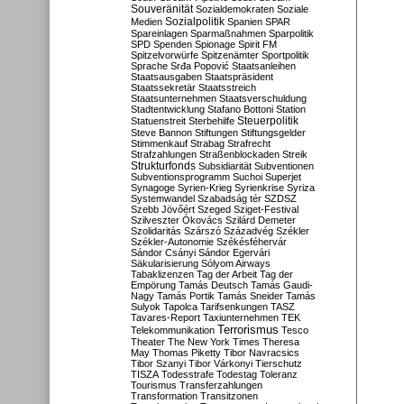
Souveränität
Sozialdemokraten
Soziale
Sozialpolitik
Medien
Spanien
SPAR
Spareinlagen
Sparmaßnahmen
Sparpolitik
SPD
Spenden
Spionage
Spirit FM
Spitzelvorwürfe
Spitzenämter
Sportpolitik
Sprache
Srđa Popović
Staatsanleihen
Staatsausgaben
Staatspräsident
Staatssekretär
Staatsstreich
Staatsunternehmen
Staatsverschuldung
Stadtentwicklung
Stafano Bottoni
Station
Steuerpolitik
Statuenstreit
Sterbehilfe
Steve Bannon
Stiftungen
Stiftungsgelder
Stimmenkauf
Strabag
Strafrecht
Strafzahlungen
Straßenblockaden
Streik
Strukturfonds
Subsidiarität
Subventionen
Subventionsprogramm
Suchoi Superjet
Synagoge
Syrien-Krieg
Syrienkrise
Syriza
Systemwandel
Szabadság tér
SZDSZ
Szebb Jövőért
Szeged
Sziget-Festival
Szilveszter Ókovács
Szilárd Demeter
Szolidaritás
Szárszó
Századvég
Székler
Székler-Autonomie
Székésféhervár
Sándor Csányi
Sándor Egervári
Säkularisierung
Sólyom Airways
Tabaklizenzen
Tag der Arbeit
Tag der
Empörung
Tamás Deutsch
Tamás Gaudi-
Nagy
Tamás Portik
Tamás Sneider
Tamás
Sulyok
Tapolca
Tarifsenkungen
TASZ
Tavares-Report
Taxiunternehmen
TEK
Terrorismus
Telekommunikation
Tesco
Theater
The New York Times
Theresa
May
Thomas Piketty
Tibor Navracsics
Tibor Szanyi
Tibor Várkonyi
Tierschutz
TISZA
Todesstrafe
Todestag
Toleranz
Tourismus
Transferzahlungen
Transformation
Transitzonen