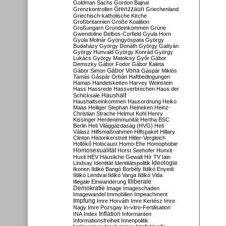
Goldman Sachs
Gordon Bajnai
Grenzzaun
Grenzkontrollen
Griechenland
Griechisch-katholische Kirche
Großbritannien
Große Koalition
Großungarn
Grundeinkommen
Grüne
Gwendoline Delbos-Corfield
Gyula Horn
Gyula Molnár
Gyöngyöspata
György
Budaházy
György Donáth
György Gattyán
György Hunvald
György Konrád
György
Lukács
György Matolcsy
Győr
Gábor
Demszky
Gábor Fodor
Gábor Kaleta
Gábor Vona
Gábor Simon
Gáspár Miklós
Tamás
Gáspár Orbán
Haftbedingungen
Hamas
Handelsketten
Harvey Weinstein
Hass
Hassrede
Hassverbrechen
Haus der
Haushalt
Schicksale
Haushaltseinkommen
Hausordnung
Heiko
Maas
Heiliger Stephan
Heineken
Heinz-
Christian Strache
Helmut Kohl
Henry
Kissinger
Herdenimmunität
Hertha BSC
Berlin
Heti Világgazdaság (HVG)
Heti
Válasz
Hilfsmaßnahmen
Hilfspaket
Hillary
Clinton
Historikerstreit
Hitler-Vergleich
Hollókő
Holocaust
Homo-Ehe
Homophobie
Homosexualität
Horst Seehofer
Hunxit
Huxit
HÉV
Häusliche Gewalt
Hír TV
Iain
Lindsay
Identität
Identitätspolitik
Ideologie
Ikonen
Ildikó Bangó Borbély
Ildikó Enyedi
Ildikó Lendvai
Ildikó Varga
Ildikó Vida
Illiberale
Illegale Einwanderung
Demokratie
Image
Imageschaden
Imagewandel
Immobilien
Impeachment
Impfung
Imre Horváth
Imre Kertész
Imre
Nagy
Imre Pozsgay
In-vitro-Fertilisation
Inflation
INA
Index
Informanten
Informationsfreiheit
Innenpolitik