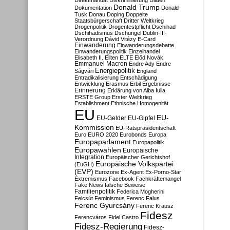
Direktmandat
Diskriminierung
Diäten
Donald Trump
Dokumentation
Donald
Tusk
Donau
Doping
Doppelte
Staatsbürgerschaft
Dritter Weltkrieg
Drogenpolitik
Drogentestpflicht
Dschihad
Dschihadismus
Dschungel
Dublin-III-
Verordnung
Dávid Vitézy
E-Card
Einwanderung
Einwanderungsdebatte
Einwanderungspolitik
Einzelhandel
Elisabeth II.
Eliten
ELTE
Előd Novák
Emmanuel Macron
Endre Ady
Endre
Energiepolitik
Ságvári
England
Entradikalisierung
Entschädigung
Entwicklung
Erasmus
Erbil
Ergebnisse
Erinnerung
Erklärung von Alba Iulia
ERSTE Group
Erster Weltkrieg
Establishment
Ethnische Homogenität
EU
EU-
EU-Gelder
EU-Gipfel
Kommission
EU-Ratspräsidentschaft
Euro
EURO 2020
Eurobonds
Europa
Europaparlament
Europapolitik
Europawahlen
Europäische
Integration
Europäischer Gerichtshof
Europäische Volkspartei
(EuGH)
(EVP)
Eurozone
Ex-Agent
Ex-Porno-Star
Extremismus
Facebook
Fachkräftemangel
Fake News
falsche Beweise
Familienpolitik
Federica Mogherini
Felcsút
Feminismus
Ferenc Falus
Ferenc Gyurcsány
Ferenc Krausz
Fidesz
Ferencváros
Fidel Castro
Fidesz-Regierung
Fidesz-