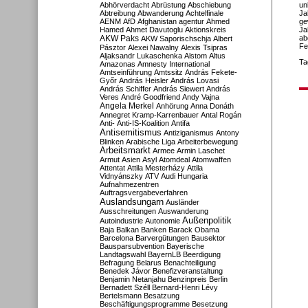
Abhörverdacht
Abrüstung
Abschiebung
un
Abtreibung
Abwanderung
Achtelfinale
Ja
AENM
AfD
Afghanistan
agentur
Ahmed
ge
Hamed
Ahmet Davutoglu
Aktionskreis
Ja
AKW Paks
ab
AKW Saporischschja
Albert
Fe
Pásztor
Alexei Nawalny
Alexis Tsipras
Aljaksandr Lukaschenka
Alstom
Altus
Ta
Amazonas
Amnesty International
Amtseinführung
Amtssitz
András Fekete-
Győr
András Heisler
András Lovasi
András Schiffer
András Siewert
András
Veres
André Goodfriend
Andy Vajna
Angela Merkel
Anhörung
Anna Donáth
Annegret Kramp-Karrenbauer
Antal Rogán
Anti-
Anti-IS-Koalition
Antifa
Antisemitismus
Antiziganismus
Antony
Blinken
Arabische Liga
Arbeiterbewegung
Arbeitsmarkt
Armee
Armin Laschet
Armut
Asien
Asyl
Atomdeal
Atomwaffen
Attentat
Attila Mesterházy
Attila
Vidnyánszky
ATV
Audi Hungaria
Aufnahmezentren
Auftragsvergabeverfahren
Auslandsungarn
Ausländer
Ausschreitungen
Auswanderung
Außenpolitik
Autoindustrie
Autonomie
Baja
Balkan
Banken
Barack Obama
Barcelona
Barvergütungen
Bausektor
Bausparsubvention
Bayerische
Landtagswahl
BayernLB
Beerdigung
Befragung
Belarus
Benachteiligung
Benedek Jávor
Benefizveranstaltung
Benjamin Netanjahu
Benzinpreis
Berlin
Bernadett Széll
Bernard-Henri Lévy
Bertelsmann
Besatzung
Beschäftigungsprogramme
Besetzung