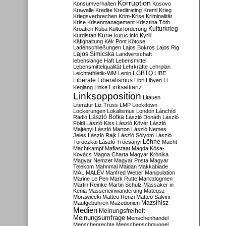
Korruption
Konsumverhalten
Kosovo
Krawalle
Kredite
Kreditrating
Kreml
Krieg
Kriegsverbrechen
Krim-Krise
Kriminalität
Krise
Krisenmanagement
Krisztina Tóth
Kulturkrieg
Kroatien
Kuba
Kulturförderung
Kurdistan
Kurie
kuruc.info
Kyrill
Käfighaltung
Kék Pont
Kötcse
Ladenschließungen
Lajos Bokros
Lajos Rig
Lajos Simicska
Landwirtschaft
lebenslange Haft
Lebensmittel
Lebensmittelqualität
Lehrkräfte
Lehrplan
LGBTQ
Leichtathletik-WM
Lenin
LIBE
Liberale
Liberalismus
Libri
Libyen
Li
Linksallianz
Keqiang
Linke
Linksopposition
Litauen
Literatur
Liz Truss
LMP
Lockdown
Lockerungen
Lokalismus
London
Lánchíd
Rádió
László Botka
László Donáth
László
Földi
László Kiss
László Kövér
László
Majtényi
László Marton
László Nemes
Jeles
László Rajk
László Sólyom
László
Löhne
Toroczkai
László Trócsányi
Macht
Machtkampf
Mafiastaat
Magda Kósa-
Kovács
Magna Charta
Magyar Krónika
Magyar Nemzet
Magyar Posta
Magyar
Telekom
Mahnmal
Maidan
Makkabiade
MAL
MALÉV
Manfred Weber
Manipulation
Marine Le Pen
Mark Rutte
Marktdogmen
Martin Reinke
Martin Schulz
Massaker in
Kenia
Masseneinwanderung
Mateusz
Morawiecki
Matteo Renzi
Matteo Salvini
Mautgebühren
Mazedonien
Mazsihisz
Medien
Meinungsfreiheit
Meinungsumfrage
Menschenhandel
Menschenrechte
Menschenschmuggel