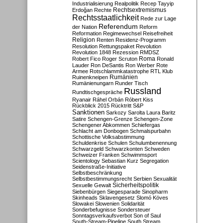
Industrialisierung
Realpolitik
Recep Tayyip
Rechtsextremismus
Erdoğan
Rechte
Rechtsstaatlichkeit
Rede zur Lage
Referendum
der Nation
Reform
Reformation
Regimewechsel
Reisefreiheit
Religion
Renten
Residenz-Programm
Resolution
Rettungspaket
Revolution
Revolution 1848
Rezession
RMDSZ
Roma
Robert Fico
Roger Scruton
Ronald
Lauder
Ron DeSantis
Ron Werber
Rote
Armee
Rotschlammkatastrophe
RTL Klub
Ruinenkneipen
Rumänien
Rumänienungarn
Runder Tisch
Russland
Rundtischgespräche
Ryanair
Ráhel Orbán
Róbert Kiss
Rückblick 2015
Rücktritt
S&P
Sanktionen
Sarkozy
Sarolta Laura Baritz
Satire
Schengen-Grenze
Schengen-Zone
Schengener Abkommen
Schiefergas
Schlacht am Donbogen
Schmalspurbahn
Schottische Volksabstimmung
Schuldenkrise
Schulen
Schulumbenennung
Schwarzgeld
Schwarzkonten
Schweden
Schweizer Franken
Schwimmsport
Scientology
Sebastian Kurz
Segregation
Seidenstraße-Initiative
Selbstbeschränkung
Selbstbestimmungsrecht
Serbien
Sexualität
Sicherheitspolitik
Sexuelle Gewalt
Siebenbürgen
Siegesparade
Sinopharm
Skinheads
Sklavengesetz
Slomó Köves
Slowakei
Slowenien
Solidarität
Sonderbefugnisse
Sondersteuer
Sonntagsverkaufsverbot
Son of Saul
South-Stream-Pipeline
South Stream