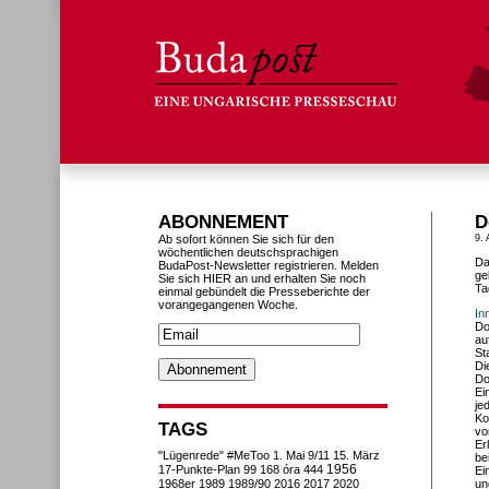
ABONNEMENT
D
Ab sofort können Sie sich für den
9. 
wöchentlichen deutschsprachigen
Da
BudaPost-Newsletter registrieren. Melden
ge
Sie sich HIER an und erhalten Sie noch
Ta
einmal gebündelt die Presseberichte der
vorangegangenen Woche.
In
Do
au
St
Di
Do
Ei
je
Ko
TAGS
vo
Er
"Lügenrede"
#MeToo
1. Mai
9/11
15. März
be
1956
17-Punkte-Plan
99
168 óra
444
Ei
1968er
1989
1989/90
2016
2017
2020
un