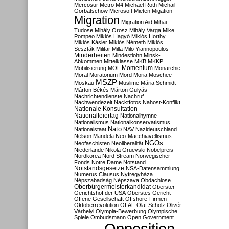
Mercosur
Metro M4
Michael Roth
Michail
Gorbatschow
Microsoft
Mieten
Migation
Migration
Migration Aid
Mihai
Tudose
Mihály Orosz
Mihály Varga
Mike
Pompeo
Miklós Hagyó
Miklós Horthy
Miklós Kásler
Miklós Németh
Miklós
Seszták
Militär
Milla
Milo Yiannopoulos
Minderheiten
Mindestlohn
Minsk-
Abkommen
Mittelklasse
MKB
MKKP
Momentum
Mobilisierung
MOL
Monarchie
Moral
Moratorium
Mord
Moria
Moschee
MSZP
Moskau
Muslime
Mária Schmidt
Márton Békés
Márton Gulyás
Nachrichtendienste
Nachruf
Nachwendezeit
Nacktfotos
Nahost-Konflikt
Nationale Konsultation
Nationalfeiertag
Nationalhymne
Nationalismus
Nationalkonservatismus
Nato
Nationalstaat
NAV
Nazideutschland
Nelson Mandela
Neo-Macchiavellismus
NGOs
Neofaschisten
Neoliberalität
Niederlande
Nikola Gruevski
Nobelpreis
Nordkorea
Nord Stream
Norwegischer
Fonds
Notre Dame
Notstand
Notstandsgesetze
NSA-Datensammlung
Numerus Clausus
Nyíregyháza
Népszabadság
Népszava
Obdachlose
Oberbürgermeisterkandidat
Oberster
Gerichtshof der USA
Oberstes Gericht
Offene Gesellschaft
Offshore-Firmen
Oktoberrevolution
OLAF
Olaf Scholz
Olivér
Várhelyi
Olympia-Bewerbung
Olympische
Spiele
Ombudsmann
Open Government
Opposition