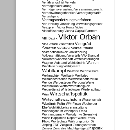
Verjährungsfrist
Verkehr
Vermögenserklärung
Vermögensverwaltung
Versammlungsrecht
Verschwörungstheorien
Versorgungstarife
Verteidigung
Vertragsverletzungsverfahren
Verurteilung
Verwaltung
Verwaltungsgericht
Veszprém
Victor Ponta
Video
Videofälschung
Vienna Capital Partners
Viktor Orbán
VIII. Bezirk
Visegrád-
Visa-Affäre
Visafreiheit
Staaten
Vodafone
Volksaufstand
Volksbefindlichkeit
Volkszählung
Vollbeschäftigung
Vorurteile
VW-Skandal
Völkerverwandtschaft
Waffenlieferungen
Wahlen
Wagner-Aufstand
Wahlbündnis
Wahlfälschung
Wahlgesetz
Wahlkampf
Wallfahrt
Wechselkurs
Weihnachten
Weltbank
Weltkrieg
Weltmeisterschaft
Weltwirtschaftsforum
Wende
Werbesteuer
Werbung
Werte
Westbalkan
Wettbewerbsfähigkeit
Wetterdienst
Whistleblower
Wiederaufbau
Wirtschaftspolitik
Wien
Wirtschaftswachstum
Wissenschaft
Wladimir Putin
WM-Finale
Woche der
Ehe
Wohltätigkeitsveranstaltung
Wohneigentum
Wohnpark Ócsa
Wohnungsmarkt
Wolodymyr Selenskyj
World Happiness Report
World Press
Photo
Wortschatz
Währungsunion
Xi
Jinping
ZDF
Zeitgeist
Zeitungssterben
Zensur
Zentrales Machtgefüge
Zinspolitik