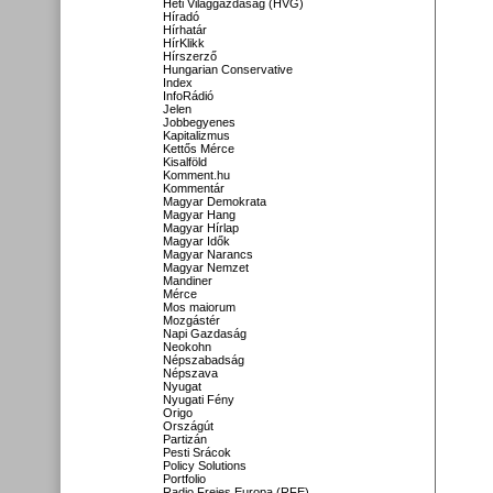
Heti Világgazdaság (HVG)
Híradó
Hírhatár
HírKlikk
Hírszerző
Hungarian Conservative
Index
InfoRádió
Jelen
Jobbegyenes
Kapitalizmus
Kettős Mérce
Kisalföld
Komment.hu
Kommentár
Magyar Demokrata
Magyar Hang
Magyar Hírlap
Magyar Idők
Magyar Narancs
Magyar Nemzet
Mandiner
Mérce
Mos maiorum
Mozgástér
Napi Gazdaság
Neokohn
Népszabadság
Népszava
Nyugat
Nyugati Fény
Origo
Országút
Partizán
Pesti Srácok
Policy Solutions
Portfolio
Radio Freies Europa (RFE)