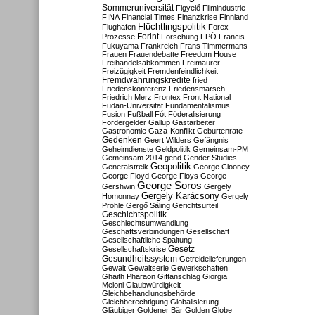
Sommeruniversität
Figyelő
Filmindustrie
FINA
Financial Times
Finanzkrise
Finnland
Flüchtlingspolitik
Flughafen
Forex-
Forint
Prozesse
Forschung
FPÖ
Francis
Fukuyama
Frankreich
Frans Timmermans
Frauen
Frauendebatte
Freedom House
Freihandelsabkommen
Freimaurer
Freizügigkeit
Fremdenfeindlichkeit
Fremdwährungskredite
fried
Friedenskonferenz
Friedensmarsch
Friedrich Merz
Frontex
Front National
Fudan-Universität
Fundamentalismus
Fusion
Fußball
Fót
Föderalisierung
Fördergelder
Gallup
Gastarbeiter
Gastronomie
Gaza-Konflikt
Geburtenrate
Gedenken
Geert Wilders
Gefängnis
Geheimdienste
Geldpolitik
Gemeinsam-PM
Gemeinsam 2014
gend
Gender Studies
Geopolitik
Generalstreik
George Clooney
George Floyd
George Floys
George
George Soros
Gershwin
Gergely
Gergely Karácsony
Homonnay
Gergely
Pröhle
Gergő Sáling
Gerichtsurteil
Geschichtspolitik
Geschlechtsumwandlung
Geschäftsverbindungen
Gesellschaft
Gesellschaftliche Spaltung
Gesetz
Gesellschaftskrise
Gesundheitssystem
Getreidelieferungen
Gewalt
Gewaltserie
Gewerkschaften
Ghaith Pharaon
Giftanschlag
Giorgia
Meloni
Glaubwürdigkeit
Gleichbehandlungsbehörde
Gleichberechtigung
Globalisierung
Gläubiger
Goldener Bär
Golden Globe