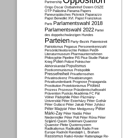
Partnership
Origo
Oscar
Ostbahnhof
Ostern
OSZE
OTP
Palästina
Panama Papers
Paneuropäisches Picknick
Paparazzo
Papst Benedikt XVI.
Papst Franziskus
Parlamentswahl 2018
Paris
Parlamentswahl 2022
Partei
des doppelschwänzigen Hundes
Parteien
Party-Bezirk
Patentstreit
Patriotismus
Pegasus
Personenkennzahl
Persönlichkeitsrechte
Petition
Petőfi-
Literaturmuseum
Pharmaunternehmen
Philosophie
Pipeline
PiS
Pisa-Studie
Plakat-
Polen
Krieg
Polizei
Polnischer
Populismus
Abhörskandal
Postkommunismus
Preispolitik
Pressefreiheit
Privatfernsehen
Privatinsolvenz
Privatisierungen
Privatkundenbank
Prognose
Propaganda
Protest
Prostitution
Protektionismus
Prozess
Prozesse
Präsidentschaftswahl
Prävention
Puskás Akadémia FC
Pál
Völner
Pädophilie
Péter-Pázmány-
Universität
Péter Esterházy
Péter Gothár
Péter Gulácsi
Péter Jakab
Péter Juhász
Péter
Péter Magyar
Péter Medgyessy
Márki-Zay
Péter Nadás
Péter
Niedermüller
Péter Polt
Péter Róna
Péter
Szijjártó
Qasim Soleimani
Quaestor
Quaestor-Pleite
Quotensystem
Radikalismus
Radikalität
Radio Free
Europe
Radnóti
Randalph L. Braham
Rassismus
Ratkó-Kinder
Rattenplage
Re-