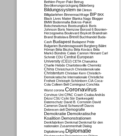
Bethlen-Peyer-Pakt
Betrug
Bevölkerungsrückgang
Bilderberg
Bildungssystem
Bill Clinton
BIP
Billigdarlehen
Binnennachfrage
BKK
Black Lives Matter
Blanka Nagy
Blogger
BMW
Bodenmafia
Bokros-Paket
Bolschewismus
Bootsunglück
Boris
Johnson
Boris Nemzow
Borsod 6
Bosnien-
Herzegowina
Boulevard
Boykott
Braindrain
Brexit
Brand
Bratislava
Buchhandel
Buda-
Budapest
Cash
Budapest Pride
Bulgarien
Bundestagswahl
Burgberg
Bálint
Hóman
Béla Biszku
Béla Kovács
Béla
Markó
Bündnis
Calais
Cannon Hinnant
Carl
Central European
Schmitt
CDU
University (CEU)
CETA
Chanukka
Charlie Hebdo
Charlottesville
Chemnitz
China
Christchurch
Christdemokratie
Christentum
Christian Kern
Christlich-
Demokratische Internationale
Christliche
Freiheit
Christoph Schönborn
CIA
Coca-
Cola
Colleen Bell
Comingout
Conchita
Coronavirus
Wurst
corona
Corvinus-Uni
CPAC
Crash
Csaba András
Dézsi
CSU
Csíki Sör
Dankesgeld
Datenschutz
David B. Cornstein
David
Cameron
David Schwezoff
Davos
Demografie
Debrecen
defi
Demokratie
Demokratische
Koalition
Demonstrationen
Denkfabriken
Denkmal
Denkmal für den
nationalen Zusammenhalt
Dialog
Diplomatie
Digitalisierung