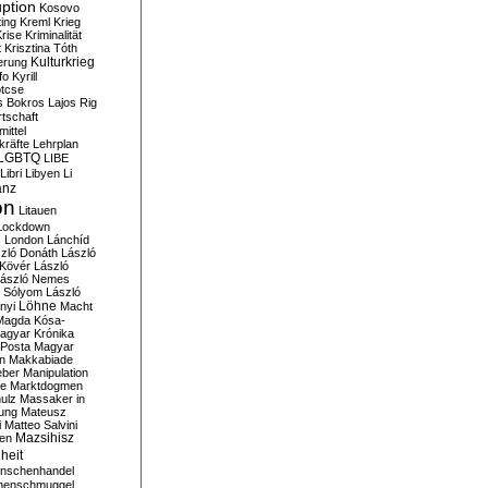
ption
Kosovo
ting
Kreml
Krieg
rise
Kriminalität
t
Krisztina Tóth
Kulturkrieg
erung
fo
Kyrill
tcse
s Bokros
Lajos Rig
tschaft
ittel
kräfte
Lehrplan
LGBTQ
LIBE
Libri
Libyen
Li
anz
on
Litauen
Lockdown
s
London
Lánchíd
zló Donáth
László
 Kövér
László
ászló Nemes
ó Sólyom
László
Löhne
nyi
Macht
Magda Kósa-
agyar Krónika
Posta
Magyar
n
Makkabiade
eber
Manipulation
te
Marktdogmen
ulz
Massaker in
ung
Mateusz
i
Matteo Salvini
en
Mazsihisz
heit
nschenhandel
henschmuggel