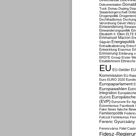
Direktmandat
Diskrimini
Donald
Dokumentation
Tusk
Donau
Doping
Dop
Staatsbürgerschaft
Dritt
Drogenpolitik
Drogentestp
Dschihadismus
Dschung
Verordnung
Dávid Vitézy
Einwanderung
Einwan
Einwanderungspolitik
Ein
Elisabeth II.
Eliten
ELTE
Emmanuel Macron
En
Energiepolitik
Ságvári
Entradikalisierung
Entsc
Entwicklung
Erasmus
Erb
Erinnerung
Erklärung vo
ERSTE Group
Erster We
Establishment
Ethnische
EU
EU-Gelder
EU
Kommission
EU-Rats
Euro
EURO 2020
Eurob
Europaparlament
E
Europawahlen
Euro
Integration
Europäische
Europäische 
(EuGH)
(EVP)
Eurozone
Ex-Ag
Extremismus
Facebook
Fake News
falsche Bew
Familienpolitik
Federic
Felcsút
Feminismus
Fer
Ferenc Gyurcsány
Ferencváros
Fidel Castr
Fidesz-Regieru