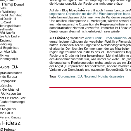
erung
Diäten
versteigt sich gar zu der Behauptung, die Opposition beg
 Trump
die Notstandspolitik der Regierung nicht unterstütze.
Donald
pelte
Auf dem Blog
Mozgástér
vertritt auch Tamás Lánczi die 
er Weltkrieg
ungarische Opposition mit den EU-Eliten konspiriert habe
flicht
Dschihad
habe keinen blassen Schimmer, wie die Pandemie einge
el
Dublin-III-
Und um ihre Inkompetenz zu verbergen, würden sowohl die
E-Card
auch die ungarische Opposition die Regierung kritisieren u
derungsdebatte
demokratischer Normen vorwerfen. Immerhin ist Lánczi zu
zelhandel
Bemühungen diesmal nicht erfolgreich sein würden.
Előd Novák
dre Ady
Endre
Auf
Látószög
wiederum
weist Frank Füredi darauf hin
, d
England
verschiedenen Ländern der westlichen Welt ihre Plenars
hädigung
hätten. Demnach sei die ungarische Notstandsgesetzge
il
Ergebnisse
einzigartig. Der libertäre Kommentator, der als Mitarbeiter
n Alba Iulia
regierungsfreundlichen Instituts des 21. Jahrhunderts tätig
ltkrieg
Regierung Orbán mit ihrer beispiellosen Mehrheit könnte
 Homogenität
des Ausnahmezustands tun, was immer sie wolle. Die „wah
die ungarische Regierung seien nichts anderes als ein „K
der Angst „europäischer Technokraten“, andere Politiker
EU-
-Gipfel
Variante von Demokratie und nationaler Souveränität für
präsidentschaft
Tags:
Coronavirus
,
EU
,
Notstand
,
Notstandsgesetze
onds
Europa
uropapolitik
päische
r Gerichtshof
Volkspartei
ent
Ex-Porno-Star
Fachkräftemangel
eise
a Mogherini
enc Falus
Ferenc Krausz
Fidesz
o
ng
Fidesz-