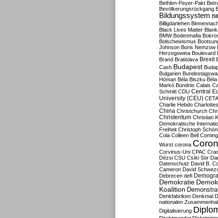
Bethlen-Peyer-Pakt
Betr
Bevölkerungsrückgang
B
Bildungssystem
Bil
Billigdarlehen
Binnennach
Black Lives Matter
Blan
BMW
Bodenmafia
Bokro
Bolschewismus
Bootsun
Johnson
Boris Nemzow
Herzegowina
Boulevard
Brexit
Brand
Bratislava
Budapest
Cash
Budap
Bulgarien
Bundestagswa
Hóman
Béla Biszku
Béla
Markó
Bündnis
Calais
Ca
Central E
Schmitt
CDU
University (CEU)
CET
Charlie Hebdo
Charlottes
China
Christchurch
Chr
Christentum
Christian 
Demokratische Internati
Freiheit
Christoph Schön
Cola
Colleen Bell
Coming
Coron
Wurst
corona
Corvinus-Uni
CPAC
Cra
Dézsi
CSU
Csíki Sör
Da
Datenschutz
David B. Co
Cameron
David Schwezo
Demogra
Debrecen
defi
Demokratie
Demokr
Koalition
Demonstra
Denkfabriken
Denkmal
D
nationalen Zusammenhal
Diplom
Digitalisierung