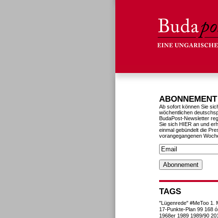
ABONNEMENT
Ab sofort können Sie sic
wöchentlichen deutschs
BudaPost-Newsletter reg
Sie sich HIER an und erh
einmal gebündelt die Pre
vorangegangenen Woch
TAGS
"Lügenrede"
#MeToo
1. 
17-Punkte-Plan
99
168 ó
1968er
1989
1989/90
20