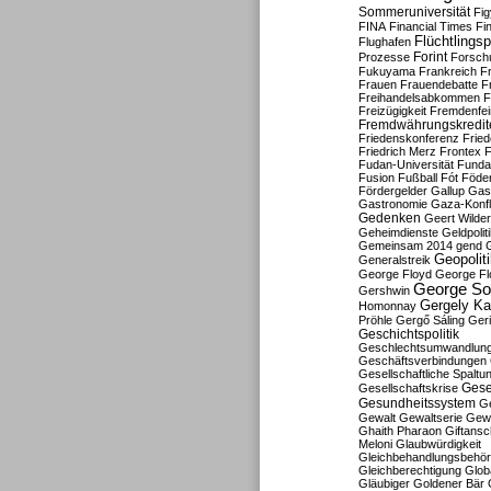
Sommeruniversität
Fig
FINA
Financial Times
Fi
Flüchtlingsp
Flughafen
Forint
Prozesse
Forsch
Fukuyama
Frankreich
F
Frauen
Frauendebatte
F
Freihandelsabkommen
F
Freizügigkeit
Fremdenfein
Fremdwährungskredit
Friedenskonferenz
Frie
Friedrich Merz
Frontex
F
Fudan-Universität
Funda
Fusion
Fußball
Fót
Föder
Fördergelder
Gallup
Gast
Gastronomie
Gaza-Konfl
Gedenken
Geert Wilde
Geheimdienste
Geldpolit
Gemeinsam 2014
gend
Geopolit
Generalstreik
George Floyd
George Fl
George So
Gershwin
Gergely K
Homonnay
Pröhle
Gergő Sáling
Geri
Geschichtspolitik
Geschlechtsumwandlun
Geschäftsverbindungen
Gesellschaftliche Spaltu
Gese
Gesellschaftskrise
Gesundheitssystem
Ge
Gewalt
Gewaltserie
Gew
Ghaith Pharaon
Giftansc
Meloni
Glaubwürdigkeit
Gleichbehandlungsbehö
Gleichberechtigung
Glob
Gläubiger
Goldener Bär