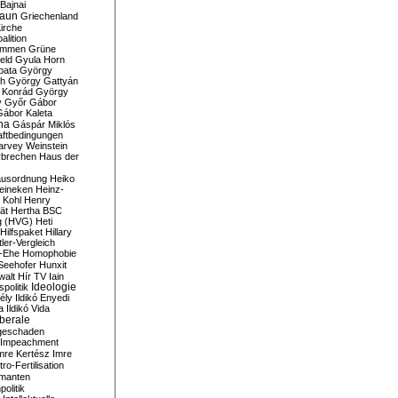
Bajnai
aun
Griechenland
irche
lition
ommen
Grüne
eld
Gyula Horn
pata
György
th
György Gattyán
 Konrád
György
y
Győr
Gábor
Gábor Kaleta
na
Gáspár Miklós
ftbedingungen
arvey Weinstein
brechen
Haus der
usordnung
Heiko
eineken
Heinz-
 Kohl
Henry
ät
Hertha BSC
g (HVG)
Heti
Hilfspaket
Hillary
tler-Vergleich
-Ehe
Homophobie
Seehofer
Hunxit
walt
Hír TV
Iain
spolitik
Ideologie
ély
Ildikó Enyedi
a
Ildikó Vida
liberale
geschaden
Impeachment
mre Kertész
Imre
itro-Fertilisation
rmanten
politik