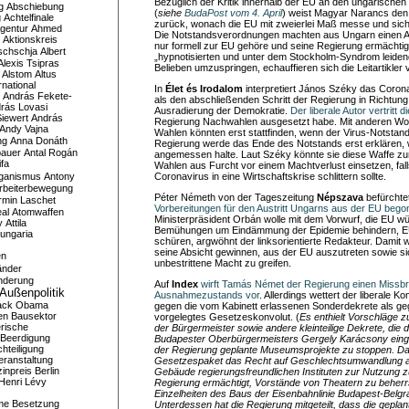
Bezüglich der Kritik innerhalb der EU an den ungarisc
g
Abschiebung
(
siehe
BudaPost vom 4. April
) weist Magyar Narancs den
g
Achtelfinale
zurück, wonach die EU mit zweierlei Maß messe und sich
gentur
Ahmed
Die Notstandsverordnungen machten aus Ungarn einen Au
Aktionskreis
nur formell zur EU gehöre und seine Regierung ermächtige
schschja
Albert
„hypnotisierten und unter dem Stockholm-Syndrom leide
Alexis Tsipras
Belieben umzuspringen, echauffieren sich die Leitartikle
Alstom
Altus
national
In
Élet és Irodalom
interpretiert János Széky das Coron
András Fekete-
als den abschließenden Schritt der Regierung in Richtung
rás Lovasi
Ausradierung der Demokratie.
Der liberale Autor vertritt 
iewert
András
Regierung Nachwahlen ausgesetzt habe. Mit anderen Wo
Andy Vajna
Wahlen könnten erst stattfinden, wenn der Virus-Notstand 
ng
Anna Donáth
Regierung werde das Ende des Notstands erst erklären, 
bauer
Antal Rogán
angemessen halte. Laut Széky könnte sie diese Waffe zu
ifa
Wahlen aus Furcht vor einem Machtverlust einsetzen, fal
iganismus
Antony
Coronavirus in eine Wirtschaftskrise schlittern sollte.
rbeiterbewegung
Péter Németh von der Tageszeitung
Népszava
befürchte
rmin Laschet
Vorbereitungen für den Austritt Ungarns aus der EU beg
al
Atomwaffen
Ministerpräsident Orbán wolle mit dem Vorwurf, die EU w
y
Attila
Bemühungen um Eindämmung der Epidemie behindern, EU
ungaria
schüren, argwöhnt der linksorientierte Redakteur. Damit w
seine Absicht gewinnen, aus der EU auszutreten sowie si
en
unbestrittene Macht zu greifen.
änder
nderung
Auf
Index
wirft Tamás Német der Regierung einen Missb
Außenpolitik
Ausnahmezustands vor
. Allerdings wettert der liberale 
ack Obama
gegen die vom Kabinett erlassenen Sonderdekrete als g
en
Bausektor
vorgelegtes Gesetzeskonvolut. (
Es enthielt Vorschläge 
rische
der Bürgermeister sowie andere kleinteilige Dekrete, die 
Beerdigung
Budapester Oberbürgermeisters Gergely Karácsony eing
hteiligung
der Regierung geplante Museumsprojekte zu stoppen. Da
eranstaltung
Gesetzespaket das Recht auf Geschlechtsumwandlung abg
inpreis
Berlin
Gebäude regierungsfreundlichen Instituten zur Nutzung z
Henri Lévy
Regierung ermächtigt, Vorstände von Theatern zu beherr
Einzelheiten des Baus der Eisenbahnlinie Budapest-Belgra
me
Besetzung
Unterdessen hat die Regierung mitgeteilt, dass die gepl