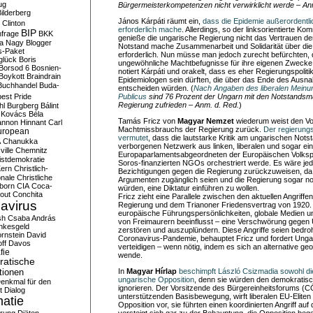
ug
Bürgermeisterkompetenzen nicht verwirklicht werde – An
ilderberg
János Kárpáti räumt ein,
dass die Epidemie außerordentl
l Clinton
erforderlich mache
. Allerdings, so der linksorientierte K
BIP
frage
BKK
genieße die ungarische Regierung nicht das Vertrauen de
ka Nagy
Blogger
Notstand mache Zusammenarbeit und Solidarität über die 
s-Paket
erforderlich. Nun müsse man jedoch zurecht befürchten,
glück
Boris
ungewöhnliche Machtbefugnisse für ihre eigenen Zweck
Borsod 6
Bosnien-
notiert Kárpáti und orakelt, dass es eher Regierungspoliti
Boykott
Braindrain
Epidemiologen sein dürften, die über das Ende des Aus
Buchhandel
Buda-
entscheiden würden. (
Nach Angaben des liberalen Meinun
est Pride
Publicus
sind 76 Prozent der Ungarn mit den Notstands
Regierung zufrieden – Anm. d. Red.
)
hl
Burgberg
Bálint
 Kovács
Béla
Tamás Fricz von
Magyar Nemzet
wiederum weist den Vo
nnon Hinnant
Carl
Machtmissbrauchs der Regierung zurück.
Der regierung
uropean
vermutet
, dass die lautstarke Kritik am ungarischen Not
A
Chanukka
verborgenen Netzwerk aus linken, liberalen und sogar ei
ville
Chemnitz
Europaparlamentsabgeordneten der Europäischen Volksp
istdemokratie
Soros-finanzierten NGOs orchestriert werde. Es wäre jedo
Kern
Christlich-
Bezichtigungen gegen die Regierung zurückzuweisen, da d
onale
Christliche
Argumenten zugänglich seien und die Regierung sogar no
born
CIA
Coca-
würden, eine Diktatur einführen zu wollen.
out
Conchita
Fricz zieht eine Parallele zwischen den aktuellen Angriffe
avirus
Regierung und dem Trianoner Friedensvertrag von 1920. I
europäische Führungspersönlichkeiten, globale Medien u
sh
Csaba András
von Freimaurern beeinflusst – eine Verschwörung gegen
nkesgeld
zerstören und auszuplündern. Diese Angriffe seien bedrohl
rnstein
David
Coronavirus-Pandemie, behauptet Fricz und fordert Ungar
ff
Davos
verteidigen – wenn nötig, indem es sich an alternative ge
fie
wende.
atische
tionen
In
Magyar Hírlap
beschimpft László Csizmadia sowohl di
ungarische Opposition
, denn sie würden den demokratisc
enkmal für den
ignorieren. Der Vorsitzende des Bürgereinheitsforums (C
t
Dialog
unterstützenden Basisbewegung, wirft liberalen EU-Eliten
atie
Opposition vor, sie führten einen koordinierten Angriff au