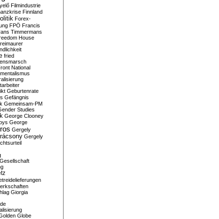
yelő
Filmindustrie
nanzkrise
Finnland
olitik
Forex-
ung
FPÖ
Francis
rans Timmermans
reedom House
reimaurer
dlichkeit
e
fried
densmarsch
ront National
mentalismus
alisierung
arbeiter
ikt
Geburtenrate
rs
Gefängnis
ik
Gemeinsam-PM
Gender Studies
ik
George Clooney
oys
George
ros
Gergely
arácsony
Gergely
chtsurteil
g
Gesellschaft
ng
tz
treidelieferungen
erkschaften
hlag
Giorgia
rde
alisierung
Golden Globe