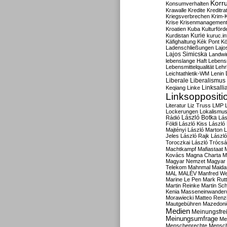
Korru
Konsumverhalten
Krawalle
Kredite
Kreditra
Kriegsverbrechen
Krim-K
Krise
Krisenmanagemen
Kroatien
Kuba
Kulturförd
Kurdistan
Kurie
kuruc.in
Käfighaltung
Kék Pont
Kö
Ladenschließungen
Lajo
Lajos Simicska
Landwir
lebenslange Haft
Lebensm
Lebensmittelqualität
Lehr
Leichtathletik-WM
Lenin
Liberale
Liberalismus
Linksalli
Keqiang
Linke
Linksoppositi
Literatur
Liz Truss
LMP
Lockerungen
Lokalismu
Rádió
László Botka
Lás
Földi
László Kiss
László
Majtényi
László Marton
L
Jeles
László Rajk
Lászl
Toroczkai
László Trócsá
Machtkampf
Mafiastaat
Kovács
Magna Charta
M
Magyar Nemzet
Magyar 
Telekom
Mahnmal
Maida
MAL
MALÉV
Manfred W
Marine Le Pen
Mark Rut
Martin Reinke
Martin Sch
Kenia
Masseneinwander
Morawiecki
Matteo Renz
Mautgebühren
Mazedoni
Medien
Meinungsfrei
Meinungsumfrage
Me
Menschenrechte
Mensc