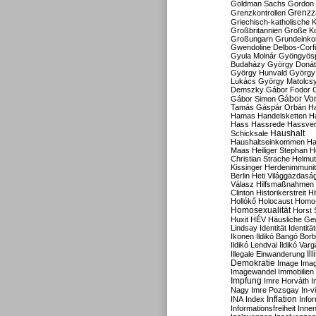
Goldman Sachs
Gordon 
Grenzz
Grenzkontrollen
Griechisch-katholische K
Großbritannien
Große Koa
Großungarn
Grundeink
Gwendoline Delbos-Corfi
Gyula Molnár
Gyöngyös
Budaházy
György Doná
György Hunvald
György
Lukács
György Matolcs
Demszky
Gábor Fodor
Gábor Vo
Gábor Simon
Tamás
Gáspár Orbán
Ha
Hamas
Handelsketten
H
Hass
Hassrede
Hassver
Haushalt
Schicksale
Haushaltseinkommen
Ha
Maas
Heiliger Stephan
H
Christian Strache
Helmut
Kissinger
Herdenimmunit
Berlin
Heti Világgazdasá
Válasz
Hilfsmaßnahmen
Clinton
Historikerstreit
Hi
Hollókő
Holocaust
Homo
Homosexualität
Horst 
Huxit
HÉV
Häusliche Ge
Lindsay
Identität
Identität
Ikonen
Ildikó Bangó Borb
Ildikó Lendvai
Ildikó Varg
Il
Illegale Einwanderung
Demokratie
Image
Ima
Imagewandel
Immobilien
Impfung
Imre Horváth
I
Nagy
Imre Pozsgay
In-v
Inflation
INA
Index
Info
Informationsfreiheit
Innen