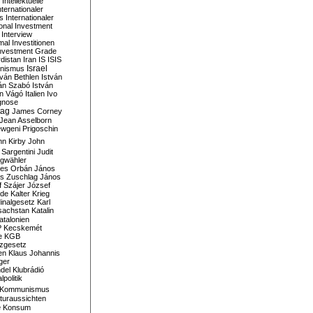
Intellektuelle
nternationaler
s
Internationaler
ional Investment
Interview
mal
Investitionen
nvestment Grade
rdistan
Iran
IS
ISIS
Israel
ionismus
tván Bethlen
István
ván Szabó
István
án Vágó
Italien
Ivo
gnose
tag
James Corney
Jean Asselborn
wgeni Prigoschin
hn Kirby
John
 Sargentini
Judit
gwähler
es Orbán
János
s Zuschlag
János
 Szájer
József
nde
Kalter Krieg
inalgesetz
Karl
sachstan
Katalin
atalonien
P
Kecskemét
e
KGB
tzgesetz
en
Klaus Johannis
ger
del
Klubrádió
politik
Kommunismus
turaussichten
e
Konsum