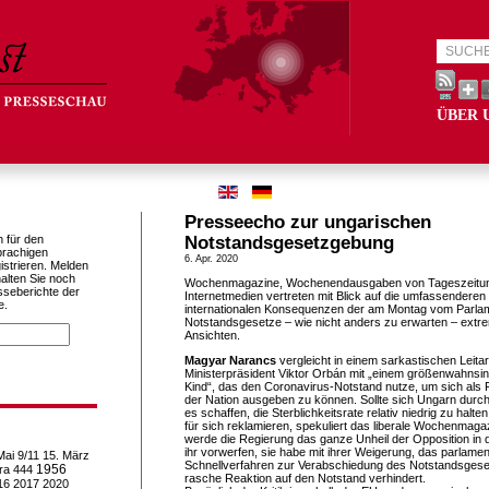
ÜBER 
Presseecho zur ungarischen
h für den
Notstandsgesetzgebung
prachigen
6. Apr. 2020
istrieren. Melden
alten Sie noch
Wochenmagazine, Wochenendausgaben von Tageszeitu
sseberichte der
Internetmedien vertreten mit Blick auf die umfassenderen 
e.
internationalen Konsequenzen der am Montag vom Parla
Notstandsgesetze – wie nicht anders zu erwarten – extre
Ansichten.
Magyar Narancs
vergleicht in einem sarkastischen Leitart
Ministerpräsident Viktor Orbán mit „einem größenwahnsi
Kind“, das den Coronavirus-Notstand nutze, um sich als 
der Nation ausgeben zu können. Sollte sich Ungarn durch
es schaffen, die Sterblichkeitsrate relativ niedrig zu hal
für sich reklamieren, spekuliert das liberale Wochenmagaz
werde die Regierung das ganze Unheil der Opposition in
ihr vorwerfen, sie habe mit ihrer Weigerung, das parlame
Mai
9/11
15. März
Schnellverfahren zur Verabschiedung des Notstandsges
1956
ra
444
rasche Reaktion auf den Notstand verhindert.
16
2017
2020