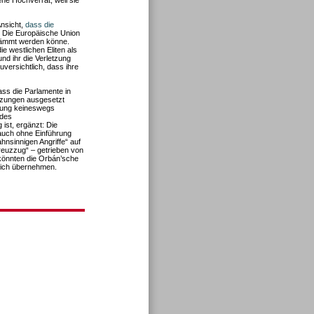
ehe Hochverrat, weil sie
Ansicht,
dass die
. Die Europäische Union
dämmt werden könne.
 westlichen Eliten als
nd ihr die Verletzung
versichtlich, dass ihre
ass die Parlamente in
itzungen ausgesetzt
bung keineswegs
 des
 ist, ergänzt: Die
 auch ohne Einführung
nsinnigen Angriffe“ auf
reuzzug“ – getrieben von
 könnten die Orbán’sche
 sich übernehmen.