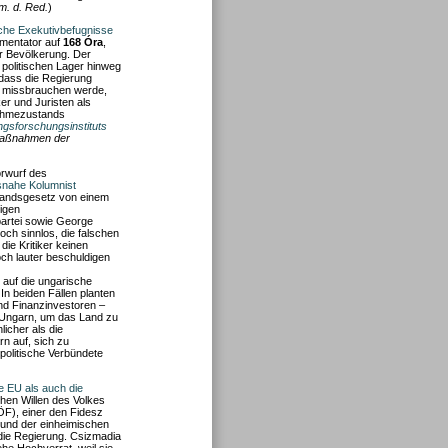
m. d. Red.
)
iche Exekutivbefugnisse
ommentator auf
168 Óra
,
r Bevölkerung. Der
politischen Lager hinweg
 dass die Regierung
e missbrauchen werde,
ker und Juristen als
nahmezustands
gsforschungsinstituts
maßnahmen der
rwurf des
snahe Kolumnist
standsgesetz von einem
nigen
artei sowie George
ch sinnlos, die falschen
ie Kritiker keinen
ch lauter beschuldigen
n auf die ungarische
n beiden Fällen planten
nd Finanzinvestoren –
 Ungarn, um das Land zu
icher als die
n auf, sich zu
opolitische Verbündete
e EU als auch die
hen Willen des Volkes
ÖF), einer den Fidesz
 und der einheimischen
f die Regierung. Csizmadia