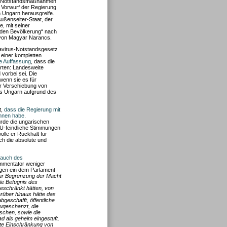
hen Notstandsmaßnahmen
 Vorwurf der Regierung
 Ungarn herausgreife.
ßenseiter-Staat, der
, mit seiner
nden Bevölkerung“ nach
r von Magyar Narancs.
avirus-Notstandsgesetz
 einer kompletten
die Auffassung
, dass die
rten: Landesweite
vorbei sei. Die
wenn sie es für
r Verschiebung von
ls Ungarn aufgrund des
t,
dass die Regierung mit
onnen habe
.
ürde die ungarischen
-feindliche Stimmungen
olle er Rückhalt für
ch die absolute und
rauch des
Kommentator weniger
egen ein dem Parlament
zur Begrenzung der Macht
die Befugnis des
eschränkt hätten, von
rüber hinaus hätte das
eschafft, öffentliche
ugeschanzt, die
schen, sowie die
d als geheim eingestuft.
ante Einschränkung von