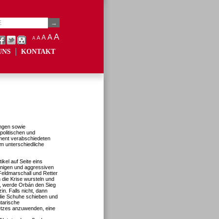
A
A
A
A
A
UNS
KONTAKT
ngen sowie
politischen und
ment verabschiedeten
m unterschiedliche
ikel auf Seite eins
nnigen und aggressiven
Feldmarschall und Retter
 die Krise wursteln und
ten, werde Orbán den Sieg
in. Falls nicht, dann
 die Schuhe schieben und
ntarische
etzes anzuwenden, eine