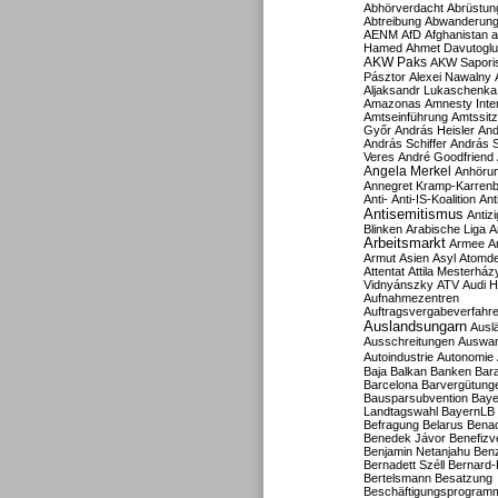
Abhörverdacht
Abrüstun
Abtreibung
Abwanderun
AENM
AfD
Afghanistan
a
Hamed
Ahmet Davutoglu
AKW Paks
AKW Sapori
Pásztor
Alexei Nawalny
Aljaksandr Lukaschenka
Amazonas
Amnesty Inter
Amtseinführung
Amtssitz
Győr
András Heisler
And
András Schiffer
András S
Veres
André Goodfriend
Angela Merkel
Anhöru
Annegret Kramp-Karren
Anti-
Anti-IS-Koalition
Ant
Antisemitismus
Antiz
Blinken
Arabische Liga
A
Arbeitsmarkt
Armee
A
Armut
Asien
Asyl
Atomde
Attentat
Attila Mesterház
Vidnyánszky
ATV
Audi H
Aufnahmezentren
Auftragsvergabeverfahr
Auslandsungarn
Ausl
Ausschreitungen
Auswa
Autoindustrie
Autonomie
Baja
Balkan
Banken
Bar
Barcelona
Barvergütung
Bausparsubvention
Baye
Landtagswahl
BayernLB
Befragung
Belarus
Benac
Benedek Jávor
Benefizv
Benjamin Netanjahu
Benz
Bernadett Széll
Bernard-
Bertelsmann
Besatzung
Beschäftigungsprogram