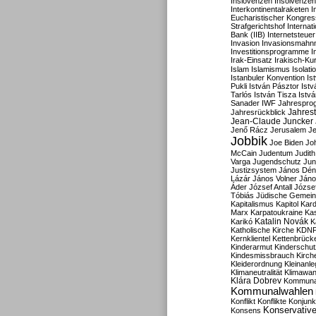
Inslovenzen
Insolvenzen
Interkontinentalraketen
I
Eucharistischer Kongres
Strafgerichtshof
Internat
Bank (IIB)
Internetsteuer
Invasion
Invasionsmahn
Investitionsprogramme
I
Irak-Einsatz
Irakisch-Ku
Islam
Islamismus
Isolat
Istanbuler Konvention
Is
Pukli
István Pásztor
Ist
Tarlós
István Tisza
Istv
Sanader
IWF
Jahrespro
Jahres
Jahresrückblick
Jean-Claude Juncker
Jenő Rácz
Jerusalem
Je
Jobbik
Joe Biden
Jo
McCain
Judentum
Judith
Varga
Jugendschutz
Jun
Justizsystem
János Dén
Lázár
János Volner
Jáno
Áder
József Antall
József
Tóbiás
Jüdische Gemei
Kapitalismus
Kapitol
Kard
Marx
Karpatoukraine
Ka
Katalin Novák
Karikó
K
Katholische Kirche
KDN
Kernklientel
Kettenbrück
Kinderarmut
Kinderschu
Kindesmissbrauch
Kirch
Kleiderordnung
Kleinanle
Klimaneutralität
Klimawan
Klára Dobrev
Kommunal
Kommunalwahlen
Konflikt
Konflikte
Konjunk
Konservativ
Konsens