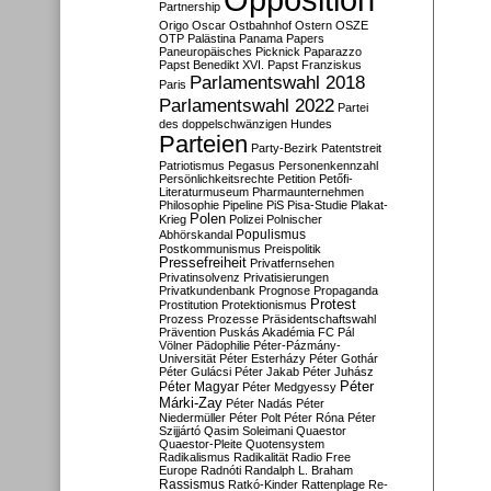
Partnership
Origo
Oscar
Ostbahnhof
Ostern
OSZE
OTP
Palästina
Panama Papers
Paneuropäisches Picknick
Paparazzo
Papst Benedikt XVI.
Papst Franziskus
Parlamentswahl 2018
Paris
Parlamentswahl 2022
Partei
des doppelschwänzigen Hundes
Parteien
Party-Bezirk
Patentstreit
Patriotismus
Pegasus
Personenkennzahl
Persönlichkeitsrechte
Petition
Petőfi-
Literaturmuseum
Pharmaunternehmen
Philosophie
Pipeline
PiS
Pisa-Studie
Plakat-
Polen
Krieg
Polizei
Polnischer
Populismus
Abhörskandal
Postkommunismus
Preispolitik
Pressefreiheit
Privatfernsehen
Privatinsolvenz
Privatisierungen
Privatkundenbank
Prognose
Propaganda
Protest
Prostitution
Protektionismus
Prozess
Prozesse
Präsidentschaftswahl
Prävention
Puskás Akadémia FC
Pál
Völner
Pädophilie
Péter-Pázmány-
Universität
Péter Esterházy
Péter Gothár
Péter Gulácsi
Péter Jakab
Péter Juhász
Péter
Péter Magyar
Péter Medgyessy
Márki-Zay
Péter Nadás
Péter
Niedermüller
Péter Polt
Péter Róna
Péter
Szijjártó
Qasim Soleimani
Quaestor
Quaestor-Pleite
Quotensystem
Radikalismus
Radikalität
Radio Free
Europe
Radnóti
Randalph L. Braham
Rassismus
Ratkó-Kinder
Rattenplage
Re-