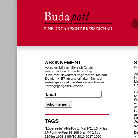
ABONNEMENT
S
Ab sofort können Sie sich für den
25
wöchentlichen deutschsprachigen
Zw
BudaPost-Newsletter registrieren. Melden
in
Sie sich HIER an und erhalten Sie noch
Mä
einmal gebündelt die Presseberichte der
Gá
vorangegangenen Woche.
Di
Ma
Fr
ei
de
Üb
de
Pa
TAGS
Sn
nu
"Lügenrede"
#MeToo
1. Mai
9/11
15. März
1956
17-Punkte-Plan
99
168 óra
444
De
se
1968er
1989
1989/90
2016
2017
2020