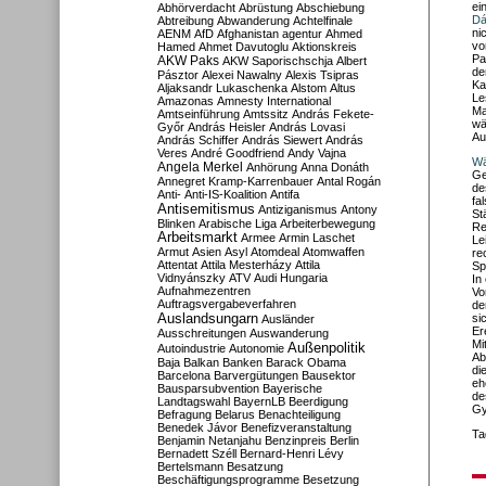
ei
Abhörverdacht
Abrüstung
Abschiebung
Dá
Abtreibung
Abwanderung
Achtelfinale
ni
AENM
AfD
Afghanistan
agentur
Ahmed
vo
Hamed
Ahmet Davutoglu
Aktionskreis
Pa
AKW Paks
AKW Saporischschja
Albert
de
Pásztor
Alexei Nawalny
Alexis Tsipras
Ka
Aljaksandr Lukaschenka
Alstom
Altus
Le
Amazonas
Amnesty International
Ma
Amtseinführung
Amtssitz
András Fekete-
wä
Győr
András Heisler
András Lovasi
Au
András Schiffer
András Siewert
András
Veres
André Goodfriend
Andy Vajna
Wä
Angela Merkel
Anhörung
Anna Donáth
Ge
Annegret Kramp-Karrenbauer
Antal Rogán
de
Anti-
Anti-IS-Koalition
Antifa
fa
Antisemitismus
Antiziganismus
Antony
St
Blinken
Arabische Liga
Arbeiterbewegung
Re
Arbeitsmarkt
Armee
Armin Laschet
Le
Armut
Asien
Asyl
Atomdeal
Atomwaffen
re
Attentat
Attila Mesterházy
Attila
Sp
Vidnyánszky
ATV
Audi Hungaria
In
Aufnahmezentren
Vo
Auftragsvergabeverfahren
de
Auslandsungarn
si
Ausländer
Er
Ausschreitungen
Auswanderung
Mi
Außenpolitik
Autoindustrie
Autonomie
Ab
Baja
Balkan
Banken
Barack Obama
di
Barcelona
Barvergütungen
Bausektor
eh
Bausparsubvention
Bayerische
de
Landtagswahl
BayernLB
Beerdigung
Gy
Befragung
Belarus
Benachteiligung
Benedek Jávor
Benefizveranstaltung
Ta
Benjamin Netanjahu
Benzinpreis
Berlin
Bernadett Széll
Bernard-Henri Lévy
Bertelsmann
Besatzung
Beschäftigungsprogramme
Besetzung