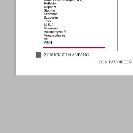
Reflektor
Reposzt
Stop.hu
Szombat
Szuverén
Telex
Új Szó
Vasárnap
Véleményvezér
Világgazdaság
VS
WMN
^
ZURÜ
CK 
ZUM 
ANFANG
DEN 
FAVORITEN 