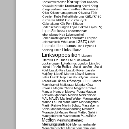
Korruption
Konsumverhalten
Kosovo
Krawalle
Kredite
Kreditrating
Kreml
Krieg
Kriegsverbrechen
Krim-Krise
Kriminalität
Krise
Krisenmanagement
Krisztina Tóth
Kulturkrieg
Kroatien
Kuba
Kulturförderung
Kurdistan
Kurie
kuruc.info
Kyrill
Käfighaltung
Kék Pont
Kötcse
Ladenschließungen
Lajos Bokros
Lajos Rig
Lajos Simicska
Landwirtschaft
lebenslange Haft
Lebensmittel
Lebensmittelqualität
Lehrkräfte
Lehrplan
LGBTQ
Leichtathletik-WM
Lenin
LIBE
Liberale
Liberalismus
Libri
Libyen
Li
Linksallianz
Keqiang
Linke
Linksopposition
Litauen
Literatur
Liz Truss
LMP
Lockdown
Lockerungen
Lokalismus
London
Lánchíd
Rádió
László Botka
László Donáth
László
Földi
László Kiss
László Kövér
László
Majtényi
László Marton
László Nemes
Jeles
László Rajk
László Sólyom
László
Löhne
Toroczkai
László Trócsányi
Macht
Machtkampf
Mafiastaat
Magda Kósa-
Kovács
Magna Charta
Magyar Krónika
Magyar Nemzet
Magyar Posta
Magyar
Telekom
Mahnmal
Maidan
Makkabiade
MAL
MALÉV
Manfred Weber
Manipulation
Marine Le Pen
Mark Rutte
Marktdogmen
Martin Reinke
Martin Schulz
Massaker in
Kenia
Masseneinwanderung
Mateusz
Morawiecki
Matteo Renzi
Matteo Salvini
Mautgebühren
Mazedonien
Mazsihisz
Medien
Meinungsfreiheit
Meinungsumfrage
Menschenhandel
Menschenrechte
Menschenschmuggel