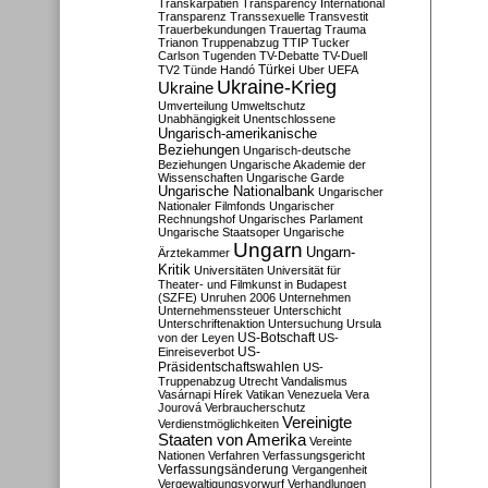
Transkarpatien
Transparency International
Transparenz
Transsexuelle
Transvestit
Trauerbekundungen
Trauertag
Trauma
Trianon
Truppenabzug
TTIP
Tucker
Carlson
Tugenden
TV-Debatte
TV-Duell
Türkei
TV2
Tünde Handó
Uber
UEFA
Ukraine-Krieg
Ukraine
Umverteilung
Umweltschutz
Unabhängigkeit
Unentschlossene
Ungarisch-amerikanische
Beziehungen
Ungarisch-deutsche
Beziehungen
Ungarische Akademie der
Wissenschaften
Ungarische Garde
Ungarische Nationalbank
Ungarischer
Nationaler Filmfonds
Ungarischer
Rechnungshof
Ungarisches Parlament
Ungarische Staatsoper
Ungarische
Ungarn
Ungarn-
Ärztekammer
Kritik
Universitäten
Universität für
Theater- und Filmkunst in Budapest
(SZFE)
Unruhen 2006
Unternehmen
Unternehmenssteuer
Unterschicht
Unterschriftenaktion
Untersuchung
Ursula
US-Botschaft
von der Leyen
US-
US-
Einreiseverbot
Präsidentschaftswahlen
US-
Truppenabzug
Utrecht
Vandalismus
Vasárnapi Hírek
Vatikan
Venezuela
Vera
Jourová
Verbraucherschutz
Vereinigte
Verdienstmöglichkeiten
Staaten von Amerika
Vereinte
Nationen
Verfahren
Verfassungsgericht
Verfassungsänderung
Vergangenheit
Vergewaltigungsvorwurf
Verhandlungen