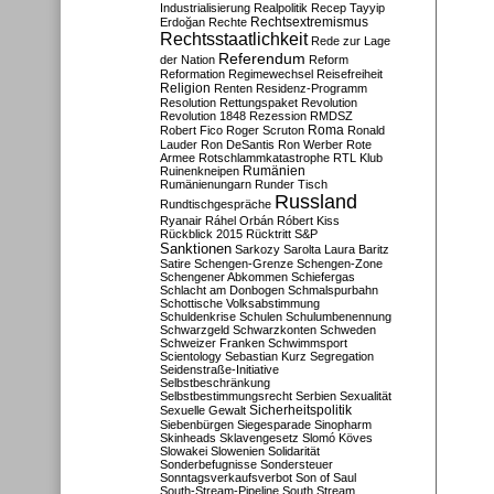
Industrialisierung
Realpolitik
Recep Tayyip
Rechtsextremismus
Erdoğan
Rechte
Rechtsstaatlichkeit
Rede zur Lage
Referendum
der Nation
Reform
Reformation
Regimewechsel
Reisefreiheit
Religion
Renten
Residenz-Programm
Resolution
Rettungspaket
Revolution
Revolution 1848
Rezession
RMDSZ
Roma
Robert Fico
Roger Scruton
Ronald
Lauder
Ron DeSantis
Ron Werber
Rote
Armee
Rotschlammkatastrophe
RTL Klub
Ruinenkneipen
Rumänien
Rumänienungarn
Runder Tisch
Russland
Rundtischgespräche
Ryanair
Ráhel Orbán
Róbert Kiss
Rückblick 2015
Rücktritt
S&P
Sanktionen
Sarkozy
Sarolta Laura Baritz
Satire
Schengen-Grenze
Schengen-Zone
Schengener Abkommen
Schiefergas
Schlacht am Donbogen
Schmalspurbahn
Schottische Volksabstimmung
Schuldenkrise
Schulen
Schulumbenennung
Schwarzgeld
Schwarzkonten
Schweden
Schweizer Franken
Schwimmsport
Scientology
Sebastian Kurz
Segregation
Seidenstraße-Initiative
Selbstbeschränkung
Selbstbestimmungsrecht
Serbien
Sexualität
Sicherheitspolitik
Sexuelle Gewalt
Siebenbürgen
Siegesparade
Sinopharm
Skinheads
Sklavengesetz
Slomó Köves
Slowakei
Slowenien
Solidarität
Sonderbefugnisse
Sondersteuer
Sonntagsverkaufsverbot
Son of Saul
South-Stream-Pipeline
South Stream