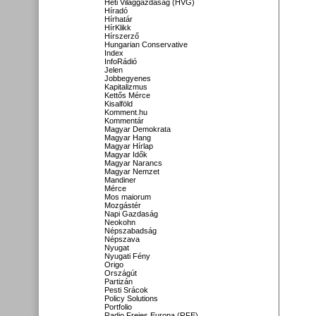
Heti Világgazdaság (HVG)
Híradó
Hírhatár
HírKlikk
Hírszerző
Hungarian Conservative
Index
InfoRádió
Jelen
Jobbegyenes
Kapitalizmus
Kettős Mérce
Kisalföld
Komment.hu
Kommentár
Magyar Demokrata
Magyar Hang
Magyar Hírlap
Magyar Idők
Magyar Narancs
Magyar Nemzet
Mandiner
Mérce
Mos maiorum
Mozgástér
Napi Gazdaság
Neokohn
Népszabadság
Népszava
Nyugat
Nyugati Fény
Origo
Országút
Partizán
Pesti Srácok
Policy Solutions
Portfolio
Radio Freies Europa (RFE)