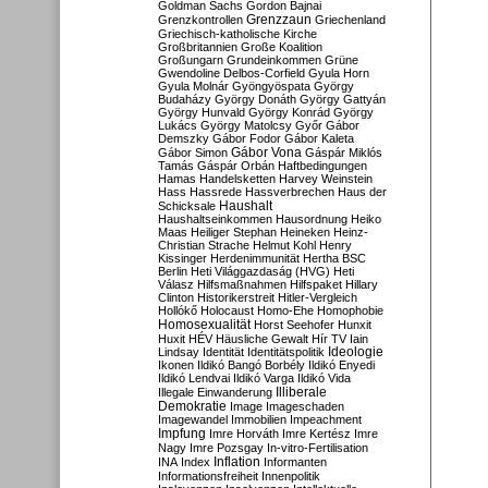
Goldman Sachs
Gordon Bajnai
Grenzzaun
Grenzkontrollen
Griechenland
Griechisch-katholische Kirche
Großbritannien
Große Koalition
Großungarn
Grundeinkommen
Grüne
Gwendoline Delbos-Corfield
Gyula Horn
Gyula Molnár
Gyöngyöspata
György
Budaházy
György Donáth
György Gattyán
György Hunvald
György Konrád
György
Lukács
György Matolcsy
Győr
Gábor
Demszky
Gábor Fodor
Gábor Kaleta
Gábor Vona
Gábor Simon
Gáspár Miklós
Tamás
Gáspár Orbán
Haftbedingungen
Hamas
Handelsketten
Harvey Weinstein
Hass
Hassrede
Hassverbrechen
Haus der
Haushalt
Schicksale
Haushaltseinkommen
Hausordnung
Heiko
Maas
Heiliger Stephan
Heineken
Heinz-
Christian Strache
Helmut Kohl
Henry
Kissinger
Herdenimmunität
Hertha BSC
Berlin
Heti Világgazdaság (HVG)
Heti
Válasz
Hilfsmaßnahmen
Hilfspaket
Hillary
Clinton
Historikerstreit
Hitler-Vergleich
Hollókő
Holocaust
Homo-Ehe
Homophobie
Homosexualität
Horst Seehofer
Hunxit
Huxit
HÉV
Häusliche Gewalt
Hír TV
Iain
Lindsay
Identität
Identitätspolitik
Ideologie
Ikonen
Ildikó Bangó Borbély
Ildikó Enyedi
Ildikó Lendvai
Ildikó Varga
Ildikó Vida
Illiberale
Illegale Einwanderung
Demokratie
Image
Imageschaden
Imagewandel
Immobilien
Impeachment
Impfung
Imre Horváth
Imre Kertész
Imre
Nagy
Imre Pozsgay
In-vitro-Fertilisation
Inflation
INA
Index
Informanten
Informationsfreiheit
Innenpolitik