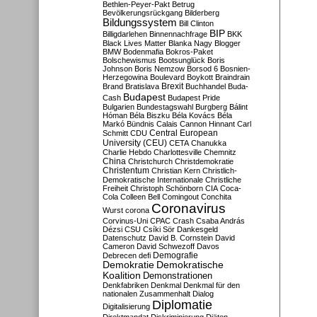
Bethlen-Peyer-Pakt
Betrug
Bevölkerungsrückgang
Bilderberg
Bildungssystem
Bill Clinton
BIP
Billigdarlehen
Binnennachfrage
BKK
Black Lives Matter
Blanka Nagy
Blogger
BMW
Bodenmafia
Bokros-Paket
Bolschewismus
Bootsunglück
Boris
Johnson
Boris Nemzow
Borsod 6
Bosnien-
Herzegowina
Boulevard
Boykott
Braindrain
Brexit
Brand
Bratislava
Buchhandel
Buda-
Budapest
Cash
Budapest Pride
Bulgarien
Bundestagswahl
Burgberg
Bálint
Hóman
Béla Biszku
Béla Kovács
Béla
Markó
Bündnis
Calais
Cannon Hinnant
Carl
Central European
Schmitt
CDU
University (CEU)
CETA
Chanukka
Charlie Hebdo
Charlottesville
Chemnitz
China
Christchurch
Christdemokratie
Christentum
Christian Kern
Christlich-
Demokratische Internationale
Christliche
Freiheit
Christoph Schönborn
CIA
Coca-
Cola
Colleen Bell
Comingout
Conchita
Coronavirus
Wurst
corona
Corvinus-Uni
CPAC
Crash
Csaba András
Dézsi
CSU
Csíki Sör
Dankesgeld
Datenschutz
David B. Cornstein
David
Cameron
David Schwezoff
Davos
Demografie
Debrecen
defi
Demokratie
Demokratische
Koalition
Demonstrationen
Denkfabriken
Denkmal
Denkmal für den
nationalen Zusammenhalt
Dialog
Diplomatie
Digitalisierung