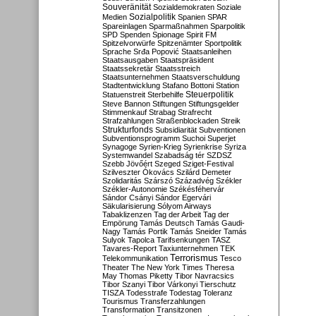
Souveränität
Sozialdemokraten
Soziale
Sozialpolitik
Medien
Spanien
SPAR
Spareinlagen
Sparmaßnahmen
Sparpolitik
SPD
Spenden
Spionage
Spirit FM
Spitzelvorwürfe
Spitzenämter
Sportpolitik
Sprache
Srđa Popović
Staatsanleihen
Staatsausgaben
Staatspräsident
Staatssekretär
Staatsstreich
Staatsunternehmen
Staatsverschuldung
Stadtentwicklung
Stafano Bottoni
Station
Steuerpolitik
Statuenstreit
Sterbehilfe
Steve Bannon
Stiftungen
Stiftungsgelder
Stimmenkauf
Strabag
Strafrecht
Strafzahlungen
Straßenblockaden
Streik
Strukturfonds
Subsidiarität
Subventionen
Subventionsprogramm
Suchoi Superjet
Synagoge
Syrien-Krieg
Syrienkrise
Syriza
Systemwandel
Szabadság tér
SZDSZ
Szebb Jövőért
Szeged
Sziget-Festival
Szilveszter Ókovács
Szilárd Demeter
Szolidaritás
Szárszó
Századvég
Székler
Székler-Autonomie
Székésféhervár
Sándor Csányi
Sándor Egervári
Säkularisierung
Sólyom Airways
Tabaklizenzen
Tag der Arbeit
Tag der
Empörung
Tamás Deutsch
Tamás Gaudi-
Nagy
Tamás Portik
Tamás Sneider
Tamás
Sulyok
Tapolca
Tarifsenkungen
TASZ
Tavares-Report
Taxiunternehmen
TEK
Terrorismus
Telekommunikation
Tesco
Theater
The New York Times
Theresa
May
Thomas Piketty
Tibor Navracsics
Tibor Szanyi
Tibor Várkonyi
Tierschutz
TISZA
Todesstrafe
Todestag
Toleranz
Tourismus
Transferzahlungen
Transformation
Transitzonen