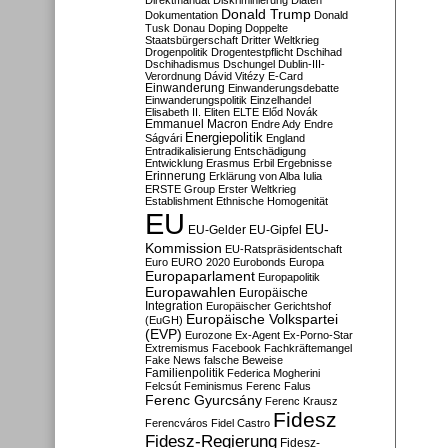
Direktmandat
Diskriminierung
Diäten
Donald Trump
Dokumentation
Donald
Tusk
Donau
Doping
Doppelte
Staatsbürgerschaft
Dritter Weltkrieg
Drogenpolitik
Drogentestpflicht
Dschihad
Dschihadismus
Dschungel
Dublin-III-
Verordnung
Dávid Vitézy
E-Card
Einwanderung
Einwanderungsdebatte
Einwanderungspolitik
Einzelhandel
Elisabeth II.
Eliten
ELTE
Előd Novák
Emmanuel Macron
Endre Ady
Endre
Energiepolitik
Ságvári
England
Entradikalisierung
Entschädigung
Entwicklung
Erasmus
Erbil
Ergebnisse
Erinnerung
Erklärung von Alba Iulia
ERSTE Group
Erster Weltkrieg
Establishment
Ethnische Homogenität
EU
EU-
EU-Gelder
EU-Gipfel
Kommission
EU-Ratspräsidentschaft
Euro
EURO 2020
Eurobonds
Europa
Europaparlament
Europapolitik
Europawahlen
Europäische
Integration
Europäischer Gerichtshof
Europäische Volkspartei
(EuGH)
(EVP)
Eurozone
Ex-Agent
Ex-Porno-Star
Extremismus
Facebook
Fachkräftemangel
Fake News
falsche Beweise
Familienpolitik
Federica Mogherini
Felcsút
Feminismus
Ferenc Falus
Ferenc Gyurcsány
Ferenc Krausz
Fidesz
Ferencváros
Fidel Castro
Fidesz-Regierung
Fidesz-