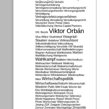
Verjährungsfrist
Verkehr
Vermögenserklärung
Vermögensverwaltung
Versammlungsrecht
Verschwörungstheorien
Versorgungstarife
Verteidigung
Vertragsverletzungsverfahren
Verurteilung
Verwaltung
Verwaltungsgericht
Veszprém
Victor Ponta
Video
Videofälschung
Vienna Capital Partners
Viktor Orbán
VIII. Bezirk
Visegrád-
Visa-Affäre
Visafreiheit
Staaten
Vodafone
Volksaufstand
Volksbefindlichkeit
Volkszählung
Vollbeschäftigung
Vorurteile
VW-Skandal
Völkerverwandtschaft
Waffenlieferungen
Wahlen
Wagner-Aufstand
Wahlbündnis
Wahlfälschung
Wahlgesetz
Wahlkampf
Wallfahrt
Wechselkurs
Weihnachten
Weltbank
Weltkrieg
Weltmeisterschaft
Weltwirtschaftsforum
Wende
Werbesteuer
Werbung
Werte
Westbalkan
Wettbewerbsfähigkeit
Wetterdienst
Whistleblower
Wiederaufbau
Wirtschaftspolitik
Wien
Wirtschaftswachstum
Wissenschaft
Wladimir Putin
WM-Finale
Woche der
Ehe
Wohltätigkeitsveranstaltung
Wohneigentum
Wohnpark Ócsa
Wohnungsmarkt
Wolodymyr Selenskyj
World Happiness Report
World Press
Photo
Wortschatz
Währungsunion
Xi
Jinping
ZDF
Zeitgeist
Zeitungssterben
Zensur
Zentrales Machtgefüge
Zinspolitik