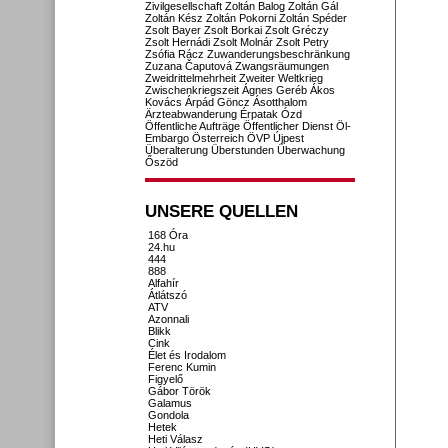
Zivilgesellschaft
Zoltán Balog
Zoltán Gál
Zoltán Kész
Zoltán Pokorni
Zoltán Spéder
Zsolt Bayer
Zsolt Borkai
Zsolt Gréczy
Zsolt Hernádi
Zsolt Molnár
Zsolt Petry
Zsófia Rácz
Zuwanderungsbeschränkung
Zuzana Čaputová
Zwangsräumungen
Zweidrittelmehrheit
Zweiter Weltkrieg
Zwischenkriegszeit
Ágnes Geréb
Ákos
Kovács
Árpád Göncz
Ásotthalom
Ärzteabwanderung
Érpatak
Ózd
Öffentliche Aufträge
Öffentlicher Dienst
Öl-
Embargo
Österreich
ÖVP
Újpest
Überalterung
Überstunden
Überwachung
Őszöd
UNSERE QUELLEN
168 Óra
24.hu
444
888
Alfahír
Átlátszó
ATV
Azonnali
Blikk
Cink
Élet és Irodalom
Ferenc Kumin
Figyelő
Gábor Török
Galamus
Gondola
Hetek
Heti Válasz