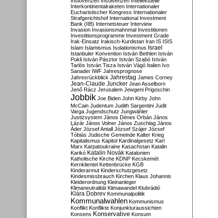
Inslovenzen
Insolvenzen
Intellektuelle
Interkontinentalraketen
Internationaler
Eucharistischer Kongress
Internationaler
Strafgerichtshof
International Investment
Bank (IIB)
Internetsteuer
Interview
Invasion
Invasionsmahnmal
Investitionen
Investitionsprogramme
Investment Grade
Irak-Einsatz
Irakisch-Kurdistan
Iran
IS
ISIS
Israel
Islam
Islamismus
Isolationismus
Istanbuler Konvention
István Bethlen
István
Pukli
István Pásztor
István Szabó
István
Tarlós
István Tisza
István Vágó
Italien
Ivo
Sanader
IWF
Jahresprognose
Jahrestag
Jahresrückblick
James Corney
Jean-Claude Juncker
Jean Asselborn
Jenő Rácz
Jerusalem
Jewgeni Prigoschin
Jobbik
Joe Biden
John Kirby
John
McCain
Judentum
Judith Sargentini
Judit
Varga
Jugendschutz
Jungwähler
Justizsystem
János Dénes Orbán
János
Lázár
János Volner
János Zuschlag
János
Áder
József Antall
József Szájer
József
Tóbiás
Jüdische Gemeinde
Kalter Krieg
Kapitalismus
Kapitol
Kardinalgesetz
Karl
Marx
Karpatoukraine
Kasachstan
Katalin
Katalin Novák
Karikó
Katalonien
Katholische Kirche
KDNP
Kecskemét
Kernklientel
Kettenbrücke
KGB
Kinderarmut
Kinderschutzgesetz
Kindesmissbrauch
Kirchen
Klaus Johannis
Kleiderordnung
Kleinanleger
Klimaneutralität
Klimawandel
Klubrádió
Klára Dobrev
Kommunalpolitik
Kommunalwahlen
Kommunismus
Konflikt
Konflikte
Konjunkturaussichten
Konservative
Konsens
Konsum