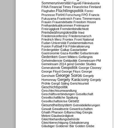
Sommeruniversität
Figyelő
Filmindustrie
FINA
Financial Times
Finanzkrise
Finnland
Flüchtlingspolitik
Flughafen
Forex-
Forint
Prozesse
Forschung
FPÖ
Francis
Fukuyama
Frankreich
Frans Timmermans
Frauen
Frauendebatte
Freedom House
Freihandelsabkommen
Freimaurer
Freizügigkeit
Fremdenfeindlichkeit
Fremdwährungskredite
fried
Friedenskonferenz
Friedensmarsch
Friedrich Merz
Frontex
Front National
Fudan-Universität
Fundamentalismus
Fusion
Fußball
Fót
Föderalisierung
Fördergelder
Gallup
Gastarbeiter
Gastronomie
Gaza-Konflikt
Geburtenrate
Gedenken
Geert Wilders
Gefängnis
Geheimdienste
Geldpolitik
Gemeinsam-PM
Gemeinsam 2014
gend
Gender Studies
Geopolitik
Generalstreik
George Clooney
George Floyd
George Floys
George
George Soros
Gershwin
Gergely
Gergely Karácsony
Homonnay
Gergely
Pröhle
Gergő Sáling
Gerichtsurteil
Geschichtspolitik
Geschlechtsumwandlung
Geschäftsverbindungen
Gesellschaft
Gesellschaftliche Spaltung
Gesetz
Gesellschaftskrise
Gesundheitssystem
Getreidelieferungen
Gewalt
Gewaltserie
Gewerkschaften
Ghaith Pharaon
Giftanschlag
Giorgia
Meloni
Glaubwürdigkeit
Gleichbehandlungsbehörde
Gleichberechtigung
Globalisierung
Gläubiger
Goldener Bär
Golden Globe