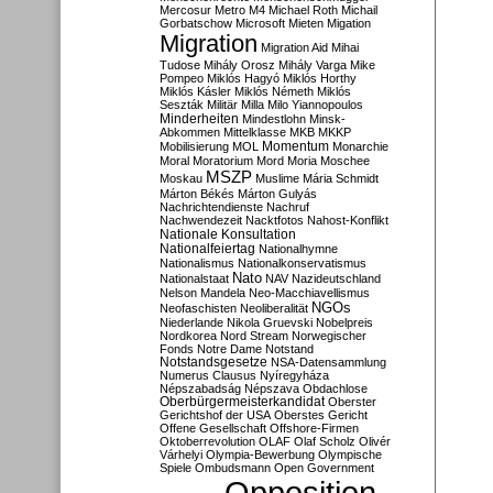
Mercosur
Metro M4
Michael Roth
Michail
Gorbatschow
Microsoft
Mieten
Migation
Migration
Migration Aid
Mihai
Tudose
Mihály Orosz
Mihály Varga
Mike
Pompeo
Miklós Hagyó
Miklós Horthy
Miklós Kásler
Miklós Németh
Miklós
Seszták
Militär
Milla
Milo Yiannopoulos
Minderheiten
Mindestlohn
Minsk-
Abkommen
Mittelklasse
MKB
MKKP
Momentum
Mobilisierung
MOL
Monarchie
Moral
Moratorium
Mord
Moria
Moschee
MSZP
Moskau
Muslime
Mária Schmidt
Márton Békés
Márton Gulyás
Nachrichtendienste
Nachruf
Nachwendezeit
Nacktfotos
Nahost-Konflikt
Nationale Konsultation
Nationalfeiertag
Nationalhymne
Nationalismus
Nationalkonservatismus
Nato
Nationalstaat
NAV
Nazideutschland
Nelson Mandela
Neo-Macchiavellismus
NGOs
Neofaschisten
Neoliberalität
Niederlande
Nikola Gruevski
Nobelpreis
Nordkorea
Nord Stream
Norwegischer
Fonds
Notre Dame
Notstand
Notstandsgesetze
NSA-Datensammlung
Numerus Clausus
Nyíregyháza
Népszabadság
Népszava
Obdachlose
Oberbürgermeisterkandidat
Oberster
Gerichtshof der USA
Oberstes Gericht
Offene Gesellschaft
Offshore-Firmen
Oktoberrevolution
OLAF
Olaf Scholz
Olivér
Várhelyi
Olympia-Bewerbung
Olympische
Spiele
Ombudsmann
Open Government
Opposition