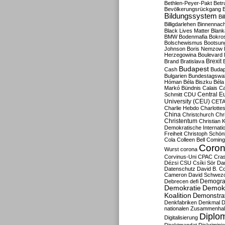
Bethlen-Peyer-Pakt
Betr
Bevölkerungsrückgang
B
Bildungssystem
Bil
Billigdarlehen
Binnennach
Black Lives Matter
Blan
BMW
Bodenmafia
Bokro
Bolschewismus
Bootsun
Johnson
Boris Nemzow
Herzegowina
Boulevard
Brexit
Brand
Bratislava
Budapest
Cash
Budap
Bulgarien
Bundestagswa
Hóman
Béla Biszku
Béla
Markó
Bündnis
Calais
Ca
Central E
Schmitt
CDU
University (CEU)
CET
Charlie Hebdo
Charlottes
China
Christchurch
Chr
Christentum
Christian 
Demokratische Internati
Freiheit
Christoph Schön
Cola
Colleen Bell
Coming
Coron
Wurst
corona
Corvinus-Uni
CPAC
Cra
Dézsi
CSU
Csíki Sör
Da
Datenschutz
David B. Co
Cameron
David Schwezo
Demogra
Debrecen
defi
Demokratie
Demokr
Koalition
Demonstra
Denkfabriken
Denkmal
D
nationalen Zusammenhal
Diplom
Digitalisierung