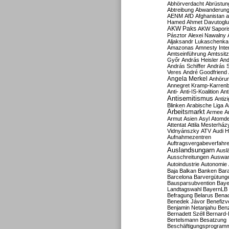
Abhörverdacht
Abrüstun
Abtreibung
Abwanderun
AENM
AfD
Afghanistan
a
Hamed
Ahmet Davutoglu
AKW Paks
AKW Sapori
Pásztor
Alexei Nawalny
Aljaksandr Lukaschenka
Amazonas
Amnesty Inter
Amtseinführung
Amtssitz
Győr
András Heisler
And
András Schiffer
András S
Veres
André Goodfriend
Angela Merkel
Anhöru
Annegret Kramp-Karren
Anti-
Anti-IS-Koalition
Ant
Antisemitismus
Antiz
Blinken
Arabische Liga
A
Arbeitsmarkt
Armee
A
Armut
Asien
Asyl
Atomde
Attentat
Attila Mesterház
Vidnyánszky
ATV
Audi H
Aufnahmezentren
Auftragsvergabeverfahr
Auslandsungarn
Ausl
Ausschreitungen
Auswa
Autoindustrie
Autonomie
Baja
Balkan
Banken
Bar
Barcelona
Barvergütung
Bausparsubvention
Baye
Landtagswahl
BayernLB
Befragung
Belarus
Benac
Benedek Jávor
Benefizv
Benjamin Netanjahu
Benz
Bernadett Széll
Bernard-
Bertelsmann
Besatzung
Beschäftigungsprogram