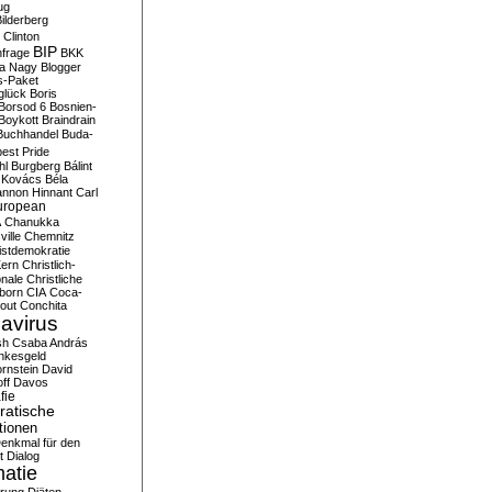
ug
ilderberg
l Clinton
BIP
frage
BKK
ka Nagy
Blogger
s-Paket
glück
Boris
Borsod 6
Bosnien-
Boykott
Braindrain
Buchhandel
Buda-
est Pride
hl
Burgberg
Bálint
 Kovács
Béla
nnon Hinnant
Carl
uropean
A
Chanukka
ville
Chemnitz
istdemokratie
Kern
Christlich-
onale
Christliche
born
CIA
Coca-
out
Conchita
avirus
sh
Csaba András
nkesgeld
rnstein
David
ff
Davos
fie
atische
tionen
enkmal für den
t
Dialog
atie