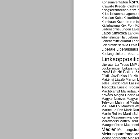
Korru
Konsumverhalten
Krawalle
Kredite
Kreditra
Kriegsverbrechen
Krim-K
Krise
Krisenmanagemen
Kroatien
Kuba
Kulturförd
Kurdistan
Kurie
kuruc.in
Käfighaltung
Kék Pont
Kö
Ladenschließungen
Lajo
Lajos Simicska
Landwir
lebenslange Haft
Lebensm
Lebensmittelqualität
Lehr
Leichtathletik-WM
Lenin
Liberale
Liberalismus
Linksalli
Keqiang
Linke
Linksoppositi
Literatur
Liz Truss
LMP
Lockerungen
Lokalismu
Rádió
László Botka
Lás
Földi
László Kiss
László
Majtényi
László Marton
L
Jeles
László Rajk
Lászl
Toroczkai
László Trócsá
Machtkampf
Mafiastaat
Kovács
Magna Charta
M
Magyar Nemzet
Magyar 
Telekom
Mahnmal
Maida
MAL
MALÉV
Manfred W
Marine Le Pen
Mark Rut
Martin Reinke
Martin Sch
Kenia
Masseneinwander
Morawiecki
Matteo Renz
Mautgebühren
Mazedoni
Medien
Meinungsfrei
Meinungsumfrage
Me
Menschenrechte
Mensc