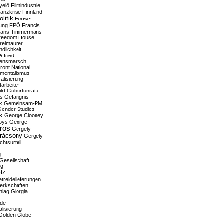
yelő
Filmindustrie
nanzkrise
Finnland
olitik
Forex-
ung
FPÖ
Francis
rans Timmermans
reedom House
reimaurer
dlichkeit
e
fried
densmarsch
ront National
mentalismus
alisierung
arbeiter
ikt
Geburtenrate
rs
Gefängnis
ik
Gemeinsam-PM
Gender Studies
ik
George Clooney
oys
George
ros
Gergely
arácsony
Gergely
chtsurteil
g
Gesellschaft
ng
tz
treidelieferungen
erkschaften
hlag
Giorgia
rde
alisierung
Golden Globe