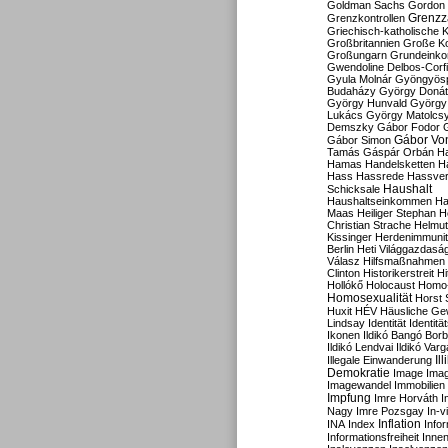
Goldman Sachs
Gordon 
Grenzz
Grenzkontrollen
Griechisch-katholische K
Großbritannien
Große Koa
Großungarn
Grundeink
Gwendoline Delbos-Corfi
Gyula Molnár
Gyöngyös
Budaházy
György Doná
György Hunvald
György
Lukács
György Matolcs
Demszky
Gábor Fodor
Gábor Vo
Gábor Simon
Tamás
Gáspár Orbán
Ha
Hamas
Handelsketten
H
Hass
Hassrede
Hassver
Haushalt
Schicksale
Haushaltseinkommen
Ha
Maas
Heiliger Stephan
H
Christian Strache
Helmut
Kissinger
Herdenimmunit
Berlin
Heti Világgazdasá
Válasz
Hilfsmaßnahmen
Clinton
Historikerstreit
Hi
Hollókő
Holocaust
Homo
Homosexualität
Horst 
Huxit
HÉV
Häusliche Ge
Lindsay
Identität
Identität
Ikonen
Ildikó Bangó Borb
Ildikó Lendvai
Ildikó Varg
Il
Illegale Einwanderung
Demokratie
Image
Ima
Imagewandel
Immobilien
Impfung
Imre Horváth
I
Nagy
Imre Pozsgay
In-v
Inflation
INA
Index
Info
Informationsfreiheit
Innen