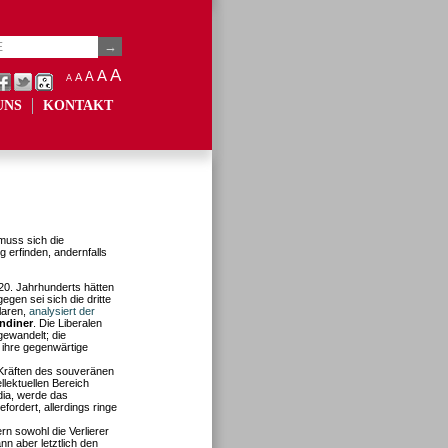
A
A
A
A
A
UNS
KONTAKT
muss sich die
 erfinden, andernfalls
20. Jahrhunderts hätten
egen sei sich die dritte
laren,
analysiert der
ndiner
. Die Liberalen
gewandelt; die
 ihre gegenwärtige
 Kräften des souveränen
llektuellen Bereich
dia, werde das
ordert, allerdings ringe
 sowohl die Verlierer
n aber letztlich den