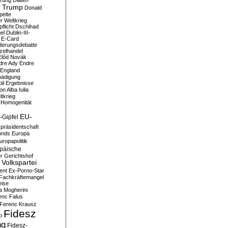
erung
Diäten
 Trump
Donald
pelte
er Weltkrieg
flicht
Dschihad
el
Dublin-III-
E-Card
derungsdebatte
zelhandel
Előd Novák
dre Ady
Endre
England
hädigung
il
Ergebnisse
n Alba Iulia
ltkrieg
 Homogenität
EU-
-Gipfel
präsidentschaft
onds
Europa
uropapolitik
päische
r Gerichtshof
Volkspartei
ent
Ex-Porno-Star
Fachkräftemangel
eise
a Mogherini
enc Falus
Ferenc Krausz
Fidesz
o
ng
Fidesz-