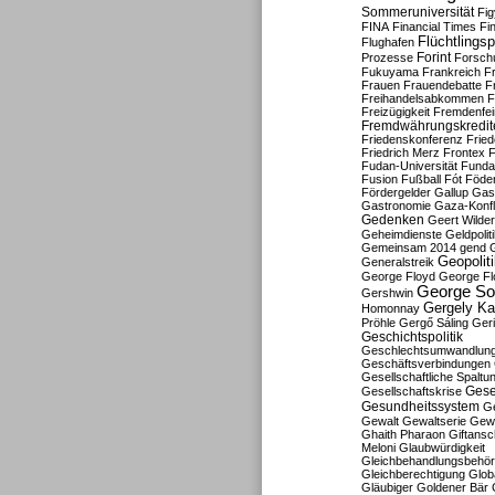
Sommeruniversität
Fig
FINA
Financial Times
Fi
Flüchtlingsp
Flughafen
Forint
Prozesse
Forsch
Fukuyama
Frankreich
F
Frauen
Frauendebatte
F
Freihandelsabkommen
F
Freizügigkeit
Fremdenfein
Fremdwährungskredit
Friedenskonferenz
Frie
Friedrich Merz
Frontex
F
Fudan-Universität
Funda
Fusion
Fußball
Fót
Föder
Fördergelder
Gallup
Gast
Gastronomie
Gaza-Konfl
Gedenken
Geert Wilde
Geheimdienste
Geldpolit
Gemeinsam 2014
gend
Geopolit
Generalstreik
George Floyd
George Fl
George So
Gershwin
Gergely K
Homonnay
Pröhle
Gergő Sáling
Geri
Geschichtspolitik
Geschlechtsumwandlun
Geschäftsverbindungen
Gesellschaftliche Spaltu
Gese
Gesellschaftskrise
Gesundheitssystem
Ge
Gewalt
Gewaltserie
Gew
Ghaith Pharaon
Giftansc
Meloni
Glaubwürdigkeit
Gleichbehandlungsbehö
Gleichberechtigung
Glob
Gläubiger
Goldener Bär