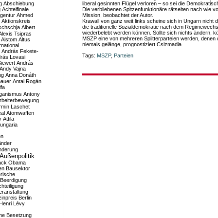
g
Abschiebung
liberal gesinnten Flügel verloren – so sei die Demokratisc
g
Achtelfinale
Die verbliebenen Spitzenfunktionäre rätselten nach wie vo
gentur
Ahmed
Mission, beobachtet der Autor.
Aktionskreis
Krawall von ganz weit links scheine sich in Ungarn nich
die traditionelle Sozialdemokratie nach dem Regimewechs
schschja
Albert
wiederbelebt werden können. Sollte sich nichts ändern, k
Alexis Tsipras
MSZP eine von mehreren Splitterparteien werden, denen 
Alstom
Altus
niemals gelänge, prognostiziert Csizmadia.
national
András Fekete-
Tags:
MSZP
,
Parteien
rás Lovasi
iewert
András
Andy Vajna
ng
Anna Donáth
bauer
Antal Rogán
ifa
iganismus
Antony
rbeiterbewegung
rmin Laschet
al
Atomwaffen
y
Attila
ungaria
en
änder
nderung
Außenpolitik
ack Obama
en
Bausektor
rische
Beerdigung
hteiligung
eranstaltung
inpreis
Berlin
Henri Lévy
me
Besetzung