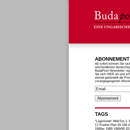
ABONNEMENT
Ab sofort können Sie sic
wöchentlichen deutschs
BudaPost-Newsletter reg
Sie sich HIER an und erh
einmal gebündelt die Pre
vorangegangenen Woch
TAGS
"Lügenrede"
#MeToo
1. 
17-Punkte-Plan
99
168 ó
1968er
1989
1989/90
20