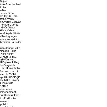
Bajnai
aun
Griechenland
irche
lition
ommen
Grüne
eld
Gyula Horn
pata
György
th
György Gattyán
 Konrád
György
y
Győr
Gábor
Gábor Kaleta
na
Gáspár Miklós
ftbedingungen
arvey Weinstein
brechen
Haus der
usordnung
Heiko
eineken
Heinz-
 Kohl
Henry
ät
Hertha BSC
g (HVG)
Heti
Hilfspaket
Hillary
tler-Vergleich
-Ehe
Homophobie
Seehofer
Hunxit
walt
Hír TV
Iain
spolitik
Ideologie
ély
Ildikó Enyedi
a
Ildikó Vida
liberale
geschaden
Impeachment
mre Kertész
Imre
itro-Fertilisation
rmanten
politik