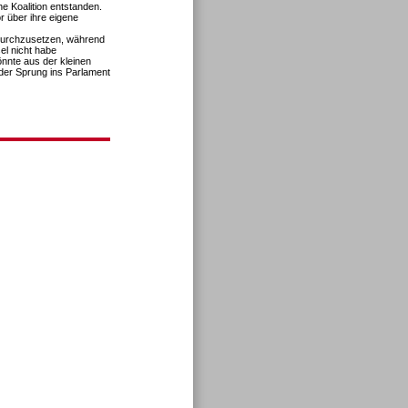
he Koalition entstanden.
r über ihre eigene
t durchzusetzen, während
el nicht habe
önnte aus der kleinen
der Sprung ins Parlament