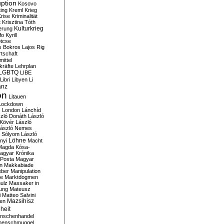
ption
Kosovo
ting
Kreml
Krieg
rise
Kriminalität
t
Krisztina Tóth
Kulturkrieg
erung
fo
Kyrill
tcse
s Bokros
Lajos Rig
tschaft
ittel
kräfte
Lehrplan
LGBTQ
LIBE
Libri
Libyen
Li
anz
on
Litauen
Lockdown
s
London
Lánchíd
zló Donáth
László
 Kövér
László
ászló Nemes
ó Sólyom
László
Löhne
nyi
Macht
Magda Kósa-
agyar Krónika
Posta
Magyar
n
Makkabiade
eber
Manipulation
te
Marktdogmen
ulz
Massaker in
ung
Mateusz
i
Matteo Salvini
en
Mazsihisz
heit
nschenhandel
henschmuggel