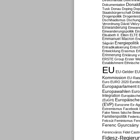
Direktmandat
Diskrimini
Donald
Dokumentation
Tusk
Donau
Doping
Dop
Staatsbürgerschaft
Dritt
Drogenpolitik
Drogentestp
Dschihadismus
Dschung
Verordnung
Dávid Vitézy
Einwanderung
Einwan
Einwanderungspolitik
Ein
Elisabeth II.
Eliten
ELTE
Emmanuel Macron
En
Energiepolitik
Ságvári
Entradikalisierung
Entsc
Entwicklung
Erasmus
Erb
Erinnerung
Erklärung vo
ERSTE Group
Erster We
Establishment
Ethnische
EU
EU-Gelder
EU
Kommission
EU-Rats
Euro
EURO 2020
Eurob
Europaparlament
E
Europawahlen
Euro
Integration
Europäische
Europäische 
(EuGH)
(EVP)
Eurozone
Ex-Ag
Extremismus
Facebook
Fake News
falsche Bew
Familienpolitik
Federic
Felcsút
Feminismus
Fer
Ferenc Gyurcsány
Ferencváros
Fidel Castr
Fidesz-Regieru