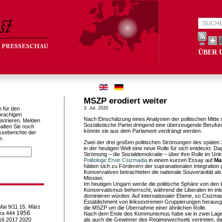
ÜBER 
MSZP erodiert weiter
h für den
3. Jul. 2020
prachigen
Nach Einschätzung eines Analysten der politischen Mitte 
istrieren. Melden
Sozialistische Partei dringend eine überzeugende Berufung
alten Sie noch
könnte sie aus dem Parlament verdrängt werden.
sseberichte der
e.
Zwei der drei großen politischen Strömungen des späten 
in der heutigen Welt eine neue Rolle für sich entdeckt. Dag
Strömung – die Sozialdemokratie – über ihre Rolle im Unk
Politologe Ervin Csizmadia
in einem kurzen Essay auf
Ma
hätten sich zu Förderern der supranationalen Integration 
Konservativen betrachteten die nationale Souveränität als
Mission.
Im heutigen Ungarn werde die politische Sphäre von den
Konservatismus beherrscht, während die Liberalen im inte
dominieren würden. Auf internationaler Ebene, so Csizma
Establishment von linksextremen Gruppierungen herausgef
Mai
9/11
15. März
die MSZP um die Übernahme einer ähnlichen Rolle.
1956
ra
444
Nach dem Ende des Kommunismus habe sie in zwei Lagern
16
2017
2020
als auch die Gewinner des Regimewechsels vertreten, dan