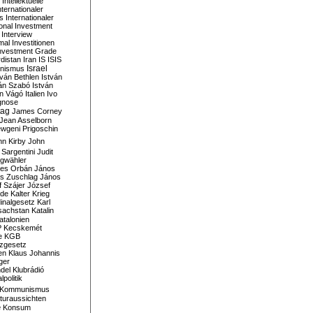
Intellektuelle
nternationaler
s
Internationaler
ional Investment
Interview
mal
Investitionen
nvestment Grade
rdistan
Iran
IS
ISIS
Israel
ionismus
tván Bethlen
István
ván Szabó
István
án Vágó
Italien
Ivo
gnose
tag
James Corney
Jean Asselborn
wgeni Prigoschin
hn Kirby
John
 Sargentini
Judit
gwähler
es Orbán
János
s Zuschlag
János
 Szájer
József
nde
Kalter Krieg
inalgesetz
Karl
sachstan
Katalin
atalonien
P
Kecskemét
e
KGB
tzgesetz
en
Klaus Johannis
ger
del
Klubrádió
politik
Kommunismus
turaussichten
e
Konsum