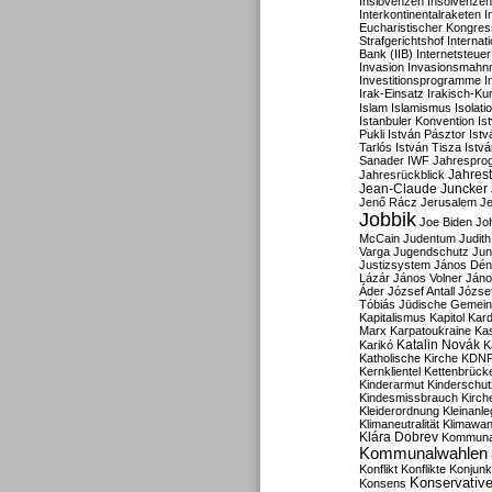
Inslovenzen
Insolvenzen
Interkontinentalraketen
I
Eucharistischer Kongres
Strafgerichtshof
Internat
Bank (IIB)
Internetsteuer
Invasion
Invasionsmahn
Investitionsprogramme
I
Irak-Einsatz
Irakisch-Ku
Islam
Islamismus
Isolat
Istanbuler Konvention
Is
Pukli
István Pásztor
Ist
Tarlós
István Tisza
Istv
Sanader
IWF
Jahrespro
Jahres
Jahresrückblick
Jean-Claude Juncker
Jenő Rácz
Jerusalem
Je
Jobbik
Joe Biden
Jo
McCain
Judentum
Judith
Varga
Jugendschutz
Jun
Justizsystem
János Dén
Lázár
János Volner
Jáno
Áder
József Antall
József
Tóbiás
Jüdische Gemei
Kapitalismus
Kapitol
Kard
Marx
Karpatoukraine
Ka
Katalin Novák
Karikó
K
Katholische Kirche
KDN
Kernklientel
Kettenbrück
Kinderarmut
Kinderschu
Kindesmissbrauch
Kirch
Kleiderordnung
Kleinanle
Klimaneutralität
Klimawan
Klára Dobrev
Kommunal
Kommunalwahlen
Konflikt
Konflikte
Konjunk
Konservativ
Konsens