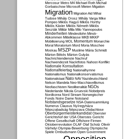
Mercosur
Metro M4
Michael Roth
Michail
Gorbatschow
Microsoft
Mieten
Migation
Migration
Migration Aid
Mihai
Tudose
Mihály Orosz
Mihály Varga
Mike
Pompeo
Miklós Hagyó
Miklós Horthy
Miklós Kásler
Miklós Németh
Miklós
Seszták
Militär
Milla
Milo Yiannopoulos
Minderheiten
Mindestlohn
Minsk-
Abkommen
Mittelklasse
MKB
MKKP
Momentum
Mobilisierung
MOL
Monarchie
Moral
Moratorium
Mord
Moria
Moschee
MSZP
Moskau
Muslime
Mária Schmidt
Márton Békés
Márton Gulyás
Nachrichtendienste
Nachruf
Nachwendezeit
Nacktfotos
Nahost-Konflikt
Nationale Konsultation
Nationalfeiertag
Nationalhymne
Nationalismus
Nationalkonservatismus
Nato
Nationalstaat
NAV
Nazideutschland
Nelson Mandela
Neo-Macchiavellismus
NGOs
Neofaschisten
Neoliberalität
Niederlande
Nikola Gruevski
Nobelpreis
Nordkorea
Nord Stream
Norwegischer
Fonds
Notre Dame
Notstand
Notstandsgesetze
NSA-Datensammlung
Numerus Clausus
Nyíregyháza
Népszabadság
Népszava
Obdachlose
Oberbürgermeisterkandidat
Oberster
Gerichtshof der USA
Oberstes Gericht
Offene Gesellschaft
Offshore-Firmen
Oktoberrevolution
OLAF
Olaf Scholz
Olivér
Várhelyi
Olympia-Bewerbung
Olympische
Spiele
Ombudsmann
Open Government
Opposition