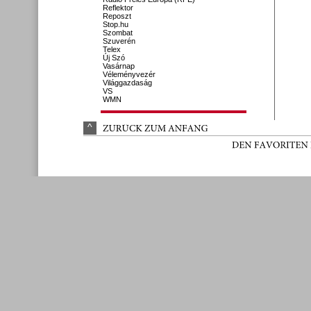
Reflektor
Reposzt
Stop.hu
Szombat
Szuverén
Telex
Új Szó
Vasárnap
Véleményvezér
Világgazdaság
VS
WMN
^
ZURÜ
CK 
ZUM 
ANFANG
DEN 
FAVORITEN 