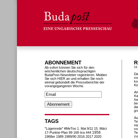
ABONNEMENT
R
Ab sofort können Sie sich für den
19
wöchentlichen deutschsprachigen
Di
BudaPost-Newsletter registrieren. Melden
vo
Sie sich HIER an und erhalten Sie noch
ko
einmal gebündelt die Presseberichte der
Ko
vorangegangenen Woche.
Am
Ka
ha
be
da
gr
Au
TAGS
Te
na
"Lügenrede"
#MeToo
1. Mai
9/11
15. März
vo
1956
17-Punkte-Plan
99
168 óra
444
Te
zu
1968er
1989
1989/90
2016
2017
2020