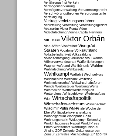
Verjährungsfrist
Verkehr
Vermögenserklärung
Vermögensverwaltung
Versammlungsrecht
Verschwörungstheorien
Versorgungstarife
Verteidigung
Vertragsverletzungsverfahren
Verurteilung
Verwaltung
Verwaltungsgericht
Veszprém
Victor Ponta
Video
Videofälschung
Vienna Capital Partners
Viktor Orbán
VIII. Bezirk
Visegrád-
Visa-Affäre
Visafreiheit
Staaten
Vodafone
Volksaufstand
Volksbefindlichkeit
Volkszählung
Vollbeschäftigung
Vorurteile
VW-Skandal
Völkerverwandtschaft
Waffenlieferungen
Wahlen
Wagner-Aufstand
Wahlbündnis
Wahlfälschung
Wahlgesetz
Wahlkampf
Wallfahrt
Wechselkurs
Weihnachten
Weltbank
Weltkrieg
Weltmeisterschaft
Weltwirtschaftsforum
Wende
Werbesteuer
Werbung
Werte
Westbalkan
Wettbewerbsfähigkeit
Wetterdienst
Whistleblower
Wiederaufbau
Wirtschaftspolitik
Wien
Wirtschaftswachstum
Wissenschaft
Wladimir Putin
WM-Finale
Woche der
Ehe
Wohltätigkeitsveranstaltung
Wohneigentum
Wohnpark Ócsa
Wohnungsmarkt
Wolodymyr Selenskyj
World Happiness Report
World Press
Photo
Wortschatz
Währungsunion
Xi
Jinping
ZDF
Zeitgeist
Zeitungssterben
Zensur
Zentrales Machtgefüge
Zinspolitik