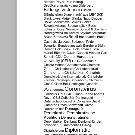
Bethlen-Peyer-Pakt
Betrug
Bevölkerungsrückgang
Bilderberg
Bildungssystem
Bill Clinton
BIP
Billigdarlehen
Binnennachfrage
BKK
Black Lives Matter
Blanka Nagy
Blogger
BMW
Bodenmafia
Bokros-Paket
Bolschewismus
Bootsunglück
Boris
Johnson
Boris Nemzow
Borsod 6
Bosnien-
Herzegowina
Boulevard
Boykott
Braindrain
Brexit
Brand
Bratislava
Buchhandel
Buda-
Budapest
Cash
Budapest Pride
Bulgarien
Bundestagswahl
Burgberg
Bálint
Hóman
Béla Biszku
Béla Kovács
Béla
Markó
Bündnis
Calais
Cannon Hinnant
Carl
Central European
Schmitt
CDU
University (CEU)
CETA
Chanukka
Charlie Hebdo
Charlottesville
Chemnitz
China
Christchurch
Christdemokratie
Christentum
Christian Kern
Christlich-
Demokratische Internationale
Christliche
Freiheit
Christoph Schönborn
CIA
Coca-
Cola
Colleen Bell
Comingout
Conchita
Coronavirus
Wurst
corona
Corvinus-Uni
CPAC
Crash
Csaba András
Dézsi
CSU
Csíki Sör
Dankesgeld
Datenschutz
David B. Cornstein
David
Cameron
David Schwezoff
Davos
Demografie
Debrecen
defi
Demokratie
Demokratische
Koalition
Demonstrationen
Denkfabriken
Denkmal
Denkmal für den
nationalen Zusammenhalt
Dialog
Diplomatie
Digitalisierung