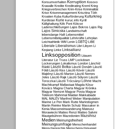
Korruption
Konsumverhalten
Kosovo
Krawalle
Kredite
Kreditrating
Kreml
Krieg
Kriegsverbrechen
Krim-Krise
Kriminalität
Krise
Krisenmanagement
Krisztina Tóth
Kulturkrieg
Kroatien
Kuba
Kulturförderung
Kurdistan
Kurie
kuruc.info
Kyrill
Käfighaltung
Kék Pont
Kötcse
Ladenschließungen
Lajos Bokros
Lajos Rig
Lajos Simicska
Landwirtschaft
lebenslange Haft
Lebensmittel
Lebensmittelqualität
Lehrkräfte
Lehrplan
LGBTQ
Leichtathletik-WM
Lenin
LIBE
Liberale
Liberalismus
Libri
Libyen
Li
Linksallianz
Keqiang
Linke
Linksopposition
Litauen
Literatur
Liz Truss
LMP
Lockdown
Lockerungen
Lokalismus
London
Lánchíd
Rádió
László Botka
László Donáth
László
Földi
László Kiss
László Kövér
László
Majtényi
László Marton
László Nemes
Jeles
László Rajk
László Sólyom
László
Löhne
Toroczkai
László Trócsányi
Macht
Machtkampf
Mafiastaat
Magda Kósa-
Kovács
Magna Charta
Magyar Krónika
Magyar Nemzet
Magyar Posta
Magyar
Telekom
Mahnmal
Maidan
Makkabiade
MAL
MALÉV
Manfred Weber
Manipulation
Marine Le Pen
Mark Rutte
Marktdogmen
Martin Reinke
Martin Schulz
Massaker in
Kenia
Masseneinwanderung
Mateusz
Morawiecki
Matteo Renzi
Matteo Salvini
Mautgebühren
Mazedonien
Mazsihisz
Medien
Meinungsfreiheit
Meinungsumfrage
Menschenhandel
Menschenrechte
Menschenschmuggel