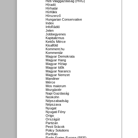
Heti Világgazdaság (HVG)
Híradó
Hírhatár
HírKlikk
Hírszerző
Hungarian Conservative
Index
InfoRádió
Jelen
Jobbegyenes
Kapitalizmus
Kettős Mérce
Kisalföld
Komment.hu
Kommentár
Magyar Demokrata
Magyar Hang
Magyar Hírlap
Magyar Idők
Magyar Narancs
Magyar Nemzet
Mandiner
Mérce
Mos maiorum
Mozgástér
Napi Gazdaság
Neokohn
Népszabadság
Népszava
Nyugat
Nyugati Fény
Origo
Országút
Partizán
Pesti Srácok
Policy Solutions
Portfolio
Radio Freies Europa (RFE)