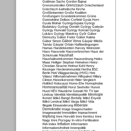
Goldman Sachs
Gordon Bajnai
Grenzzaun
Grenzkontrollen
Griechenland
Griechisch-katholische Kirche
Großbritannien
Große Koalition
Großungarn
Grundeinkommen
Grüne
Gwendoline Delbos-Corfield
Gyula Horn
Gyula Molnár
Gyöngyöspata
György
Budaházy
György Donáth
György Gattyán
György Hunvald
György Konrád
György
Lukács
György Matolcsy
Győr
Gábor
Demszky
Gábor Fodor
Gábor Kaleta
Gábor Vona
Gábor Simon
Gáspár Miklós
Tamás
Gáspár Orbán
Haftbedingungen
Hamas
Handelsketten
Harvey Weinstein
Hass
Hassrede
Hassverbrechen
Haus der
Haushalt
Schicksale
Haushaltseinkommen
Hausordnung
Heiko
Maas
Heiliger Stephan
Heineken
Heinz-
Christian Strache
Helmut Kohl
Henry
Kissinger
Herdenimmunität
Hertha BSC
Berlin
Heti Világgazdaság (HVG)
Heti
Válasz
Hilfsmaßnahmen
Hilfspaket
Hillary
Clinton
Historikerstreit
Hitler-Vergleich
Hollókő
Holocaust
Homo-Ehe
Homophobie
Homosexualität
Horst Seehofer
Hunxit
Huxit
HÉV
Häusliche Gewalt
Hír TV
Iain
Lindsay
Identität
Identitätspolitik
Ideologie
Ikonen
Ildikó Bangó Borbély
Ildikó Enyedi
Ildikó Lendvai
Ildikó Varga
Ildikó Vida
Illiberale
Illegale Einwanderung
Demokratie
Image
Imageschaden
Imagewandel
Immobilien
Impeachment
Impfung
Imre Horváth
Imre Kertész
Imre
Nagy
Imre Pozsgay
In-vitro-Fertilisation
Inflation
INA
Index
Informanten
Informationsfreiheit
Innenpolitik