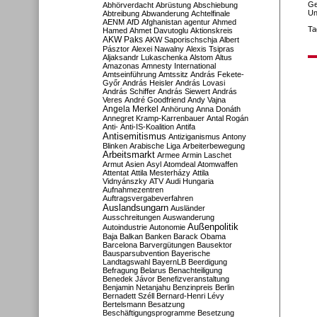
Ge
Abhörverdacht
Abrüstung
Abschiebung
Un
Abtreibung
Abwanderung
Achtelfinale
AENM
AfD
Afghanistan
agentur
Ahmed
Ta
Hamed
Ahmet Davutoglu
Aktionskreis
AKW Paks
AKW Saporischschja
Albert
Pásztor
Alexei Nawalny
Alexis Tsipras
Aljaksandr Lukaschenka
Alstom
Altus
Amazonas
Amnesty International
Amtseinführung
Amtssitz
András Fekete-
Győr
András Heisler
András Lovasi
András Schiffer
András Siewert
András
Veres
André Goodfriend
Andy Vajna
Angela Merkel
Anhörung
Anna Donáth
Annegret Kramp-Karrenbauer
Antal Rogán
Anti-
Anti-IS-Koalition
Antifa
Antisemitismus
Antiziganismus
Antony
Blinken
Arabische Liga
Arbeiterbewegung
Arbeitsmarkt
Armee
Armin Laschet
Armut
Asien
Asyl
Atomdeal
Atomwaffen
Attentat
Attila Mesterházy
Attila
Vidnyánszky
ATV
Audi Hungaria
Aufnahmezentren
Auftragsvergabeverfahren
Auslandsungarn
Ausländer
Ausschreitungen
Auswanderung
Außenpolitik
Autoindustrie
Autonomie
Baja
Balkan
Banken
Barack Obama
Barcelona
Barvergütungen
Bausektor
Bausparsubvention
Bayerische
Landtagswahl
BayernLB
Beerdigung
Befragung
Belarus
Benachteiligung
Benedek Jávor
Benefizveranstaltung
Benjamin Netanjahu
Benzinpreis
Berlin
Bernadett Széll
Bernard-Henri Lévy
Bertelsmann
Besatzung
Beschäftigungsprogramme
Besetzung