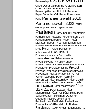
Partnership
Origo
Oscar
Ostbahnhof
Ostern
OSZE
OTP
Palästina
Panama Papers
Paneuropäisches Picknick
Paparazzo
Papst Benedikt XVI.
Papst Franziskus
Parlamentswahl 2018
Paris
Parlamentswahl 2022
Partei
des doppelschwänzigen Hundes
Parteien
Party-Bezirk
Patentstreit
Patriotismus
Pegasus
Personenkennzahl
Persönlichkeitsrechte
Petition
Petőfi-
Literaturmuseum
Pharmaunternehmen
Philosophie
Pipeline
PiS
Pisa-Studie
Plakat-
Polen
Krieg
Polizei
Polnischer
Populismus
Abhörskandal
Postkommunismus
Preispolitik
Pressefreiheit
Privatfernsehen
Privatinsolvenz
Privatisierungen
Privatkundenbank
Prognose
Propaganda
Protest
Prostitution
Protektionismus
Prozess
Prozesse
Präsidentschaftswahl
Prävention
Puskás Akadémia FC
Pál
Völner
Pädophilie
Péter-Pázmány-
Universität
Péter Esterházy
Péter Gothár
Péter Gulácsi
Péter Jakab
Péter Juhász
Péter
Péter Magyar
Péter Medgyessy
Márki-Zay
Péter Nadás
Péter
Niedermüller
Péter Polt
Péter Róna
Péter
Szijjártó
Qasim Soleimani
Quaestor
Quaestor-Pleite
Quotensystem
Radikalismus
Radikalität
Radio Free
Europe
Radnóti
Randalph L. Braham
Rassismus
Ratkó-Kinder
Rattenplage
Re-