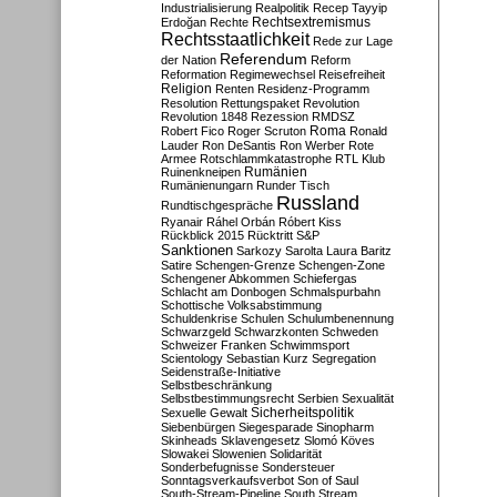
Industrialisierung
Realpolitik
Recep Tayyip
Rechtsextremismus
Erdoğan
Rechte
Rechtsstaatlichkeit
Rede zur Lage
Referendum
der Nation
Reform
Reformation
Regimewechsel
Reisefreiheit
Religion
Renten
Residenz-Programm
Resolution
Rettungspaket
Revolution
Revolution 1848
Rezession
RMDSZ
Roma
Robert Fico
Roger Scruton
Ronald
Lauder
Ron DeSantis
Ron Werber
Rote
Armee
Rotschlammkatastrophe
RTL Klub
Ruinenkneipen
Rumänien
Rumänienungarn
Runder Tisch
Russland
Rundtischgespräche
Ryanair
Ráhel Orbán
Róbert Kiss
Rückblick 2015
Rücktritt
S&P
Sanktionen
Sarkozy
Sarolta Laura Baritz
Satire
Schengen-Grenze
Schengen-Zone
Schengener Abkommen
Schiefergas
Schlacht am Donbogen
Schmalspurbahn
Schottische Volksabstimmung
Schuldenkrise
Schulen
Schulumbenennung
Schwarzgeld
Schwarzkonten
Schweden
Schweizer Franken
Schwimmsport
Scientology
Sebastian Kurz
Segregation
Seidenstraße-Initiative
Selbstbeschränkung
Selbstbestimmungsrecht
Serbien
Sexualität
Sicherheitspolitik
Sexuelle Gewalt
Siebenbürgen
Siegesparade
Sinopharm
Skinheads
Sklavengesetz
Slomó Köves
Slowakei
Slowenien
Solidarität
Sonderbefugnisse
Sondersteuer
Sonntagsverkaufsverbot
Son of Saul
South-Stream-Pipeline
South Stream