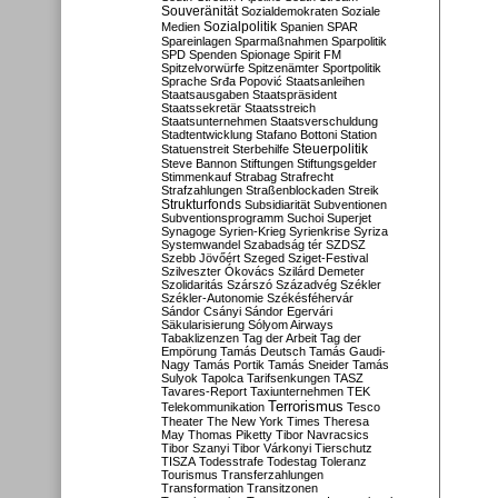
Souveränität
Sozialdemokraten
Soziale
Sozialpolitik
Medien
Spanien
SPAR
Spareinlagen
Sparmaßnahmen
Sparpolitik
SPD
Spenden
Spionage
Spirit FM
Spitzelvorwürfe
Spitzenämter
Sportpolitik
Sprache
Srđa Popović
Staatsanleihen
Staatsausgaben
Staatspräsident
Staatssekretär
Staatsstreich
Staatsunternehmen
Staatsverschuldung
Stadtentwicklung
Stafano Bottoni
Station
Steuerpolitik
Statuenstreit
Sterbehilfe
Steve Bannon
Stiftungen
Stiftungsgelder
Stimmenkauf
Strabag
Strafrecht
Strafzahlungen
Straßenblockaden
Streik
Strukturfonds
Subsidiarität
Subventionen
Subventionsprogramm
Suchoi Superjet
Synagoge
Syrien-Krieg
Syrienkrise
Syriza
Systemwandel
Szabadság tér
SZDSZ
Szebb Jövőért
Szeged
Sziget-Festival
Szilveszter Ókovács
Szilárd Demeter
Szolidaritás
Szárszó
Századvég
Székler
Székler-Autonomie
Székésféhervár
Sándor Csányi
Sándor Egervári
Säkularisierung
Sólyom Airways
Tabaklizenzen
Tag der Arbeit
Tag der
Empörung
Tamás Deutsch
Tamás Gaudi-
Nagy
Tamás Portik
Tamás Sneider
Tamás
Sulyok
Tapolca
Tarifsenkungen
TASZ
Tavares-Report
Taxiunternehmen
TEK
Terrorismus
Telekommunikation
Tesco
Theater
The New York Times
Theresa
May
Thomas Piketty
Tibor Navracsics
Tibor Szanyi
Tibor Várkonyi
Tierschutz
TISZA
Todesstrafe
Todestag
Toleranz
Tourismus
Transferzahlungen
Transformation
Transitzonen