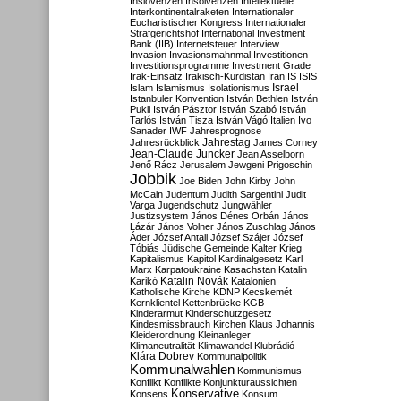
Inslovenzen
Insolvenzen
Intellektuelle
Interkontinentalraketen
Internationaler
Eucharistischer Kongress
Internationaler
Strafgerichtshof
International Investment
Bank (IIB)
Internetsteuer
Interview
Invasion
Invasionsmahnmal
Investitionen
Investitionsprogramme
Investment Grade
Irak-Einsatz
Irakisch-Kurdistan
Iran
IS
ISIS
Israel
Islam
Islamismus
Isolationismus
Istanbuler Konvention
István Bethlen
István
Pukli
István Pásztor
István Szabó
István
Tarlós
István Tisza
István Vágó
Italien
Ivo
Sanader
IWF
Jahresprognose
Jahrestag
Jahresrückblick
James Corney
Jean-Claude Juncker
Jean Asselborn
Jenő Rácz
Jerusalem
Jewgeni Prigoschin
Jobbik
Joe Biden
John Kirby
John
McCain
Judentum
Judith Sargentini
Judit
Varga
Jugendschutz
Jungwähler
Justizsystem
János Dénes Orbán
János
Lázár
János Volner
János Zuschlag
János
Áder
József Antall
József Szájer
József
Tóbiás
Jüdische Gemeinde
Kalter Krieg
Kapitalismus
Kapitol
Kardinalgesetz
Karl
Marx
Karpatoukraine
Kasachstan
Katalin
Katalin Novák
Karikó
Katalonien
Katholische Kirche
KDNP
Kecskemét
Kernklientel
Kettenbrücke
KGB
Kinderarmut
Kinderschutzgesetz
Kindesmissbrauch
Kirchen
Klaus Johannis
Kleiderordnung
Kleinanleger
Klimaneutralität
Klimawandel
Klubrádió
Klára Dobrev
Kommunalpolitik
Kommunalwahlen
Kommunismus
Konflikt
Konflikte
Konjunkturaussichten
Konservative
Konsens
Konsum