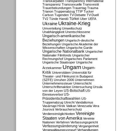
Transkarpatien
Transparency International
Transparenz
Transsexuelle
Transvestit
Trauerbekundungen
Trauertag
Trauma
Trianon
Truppenabzug
TTIP
Tucker
Carlson
Tugenden
TV-Debatte
TV-Duell
Türkei
TV2
Tünde Handó
Uber
UEFA
Ukraine-Krieg
Ukraine
Umverteilung
Umweltschutz
Unabhängigkeit
Unentschlossene
Ungarisch-amerikanische
Beziehungen
Ungarisch-deutsche
Beziehungen
Ungarische Akademie der
Wissenschaften
Ungarische Garde
Ungarische Nationalbank
Ungarischer
Nationaler Filmfonds
Ungarischer
Rechnungshof
Ungarisches Parlament
Ungarische Staatsoper
Ungarische
Ungarn
Ungarn-
Ärztekammer
Kritik
Universitäten
Universität für
Theater- und Filmkunst in Budapest
(SZFE)
Unruhen 2006
Unternehmen
Unternehmenssteuer
Unterschicht
Unterschriftenaktion
Untersuchung
Ursula
US-Botschaft
von der Leyen
US-
US-
Einreiseverbot
Präsidentschaftswahlen
US-
Truppenabzug
Utrecht
Vandalismus
Vasárnapi Hírek
Vatikan
Venezuela
Vera
Jourová
Verbraucherschutz
Vereinigte
Verdienstmöglichkeiten
Staaten von Amerika
Vereinte
Nationen
Verfahren
Verfassungsgericht
Verfassungsänderung
Vergangenheit
Vergewaltigungsvorwurf
Verhandlungen