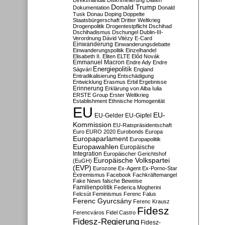
Direktmandat
Diskriminierung
Diäten
Donald Trump
Dokumentation
Donald
Tusk
Donau
Doping
Doppelte
Staatsbürgerschaft
Dritter Weltkrieg
Drogenpolitik
Drogentestpflicht
Dschihad
Dschihadismus
Dschungel
Dublin-III-
Verordnung
Dávid Vitézy
E-Card
Einwanderung
Einwanderungsdebatte
Einwanderungspolitik
Einzelhandel
Elisabeth II.
Eliten
ELTE
Előd Novák
Emmanuel Macron
Endre Ady
Endre
Energiepolitik
Ságvári
England
Entradikalisierung
Entschädigung
Entwicklung
Erasmus
Erbil
Ergebnisse
Erinnerung
Erklärung von Alba Iulia
ERSTE Group
Erster Weltkrieg
Establishment
Ethnische Homogenität
EU
EU-
EU-Gelder
EU-Gipfel
Kommission
EU-Ratspräsidentschaft
Euro
EURO 2020
Eurobonds
Europa
Europaparlament
Europapolitik
Europawahlen
Europäische
Integration
Europäischer Gerichtshof
Europäische Volkspartei
(EuGH)
(EVP)
Eurozone
Ex-Agent
Ex-Porno-Star
Extremismus
Facebook
Fachkräftemangel
Fake News
falsche Beweise
Familienpolitik
Federica Mogherini
Felcsút
Feminismus
Ferenc Falus
Ferenc Gyurcsány
Ferenc Krausz
Fidesz
Ferencváros
Fidel Castro
Fidesz-Regierung
Fidesz-