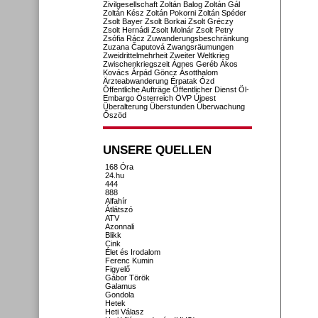
Zivilgesellschaft
Zoltán Balog
Zoltán Gál
Zoltán Kész
Zoltán Pokorni
Zoltán Spéder
Zsolt Bayer
Zsolt Borkai
Zsolt Gréczy
Zsolt Hernádi
Zsolt Molnár
Zsolt Petry
Zsófia Rácz
Zuwanderungsbeschränkung
Zuzana Čaputová
Zwangsräumungen
Zweidrittelmehrheit
Zweiter Weltkrieg
Zwischenkriegszeit
Ágnes Geréb
Ákos
Kovács
Árpád Göncz
Ásotthalom
Ärzteabwanderung
Érpatak
Ózd
Öffentliche Aufträge
Öffentlicher Dienst
Öl-
Embargo
Österreich
ÖVP
Újpest
Überalterung
Überstunden
Überwachung
Őszöd
UNSERE QUELLEN
168 Óra
24.hu
444
888
Alfahír
Átlátszó
ATV
Azonnali
Blikk
Cink
Élet és Irodalom
Ferenc Kumin
Figyelő
Gábor Török
Galamus
Gondola
Hetek
Heti Válasz