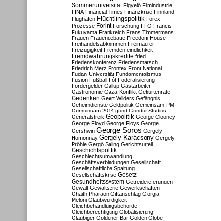
Sommeruniversität
Figyelő
Filmindustrie
FINA
Financial Times
Finanzkrise
Finnland
Flüchtlingspolitik
Flughafen
Forex-
Forint
Prozesse
Forschung
FPÖ
Francis
Fukuyama
Frankreich
Frans Timmermans
Frauen
Frauendebatte
Freedom House
Freihandelsabkommen
Freimaurer
Freizügigkeit
Fremdenfeindlichkeit
Fremdwährungskredite
fried
Friedenskonferenz
Friedensmarsch
Friedrich Merz
Frontex
Front National
Fudan-Universität
Fundamentalismus
Fusion
Fußball
Fót
Föderalisierung
Fördergelder
Gallup
Gastarbeiter
Gastronomie
Gaza-Konflikt
Geburtenrate
Gedenken
Geert Wilders
Gefängnis
Geheimdienste
Geldpolitik
Gemeinsam-PM
Gemeinsam 2014
gend
Gender Studies
Geopolitik
Generalstreik
George Clooney
George Floyd
George Floys
George
George Soros
Gershwin
Gergely
Gergely Karácsony
Homonnay
Gergely
Pröhle
Gergő Sáling
Gerichtsurteil
Geschichtspolitik
Geschlechtsumwandlung
Geschäftsverbindungen
Gesellschaft
Gesellschaftliche Spaltung
Gesetz
Gesellschaftskrise
Gesundheitssystem
Getreidelieferungen
Gewalt
Gewaltserie
Gewerkschaften
Ghaith Pharaon
Giftanschlag
Giorgia
Meloni
Glaubwürdigkeit
Gleichbehandlungsbehörde
Gleichberechtigung
Globalisierung
Gläubiger
Goldener Bär
Golden Globe