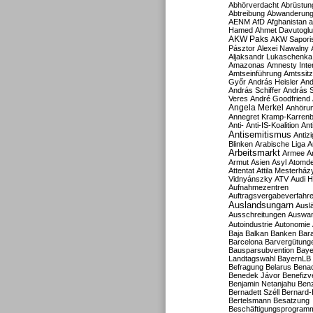
Abhörverdacht
Abrüstun
Abtreibung
Abwanderun
AENM
AfD
Afghanistan
a
Hamed
Ahmet Davutoglu
AKW Paks
AKW Sapori
Pásztor
Alexei Nawalny
Aljaksandr Lukaschenka
Amazonas
Amnesty Inter
Amtseinführung
Amtssitz
Győr
András Heisler
And
András Schiffer
András S
Veres
André Goodfriend
Angela Merkel
Anhöru
Annegret Kramp-Karren
Anti-
Anti-IS-Koalition
Ant
Antisemitismus
Antiz
Blinken
Arabische Liga
A
Arbeitsmarkt
Armee
A
Armut
Asien
Asyl
Atomde
Attentat
Attila Mesterház
Vidnyánszky
ATV
Audi H
Aufnahmezentren
Auftragsvergabeverfahr
Auslandsungarn
Ausl
Ausschreitungen
Auswa
Autoindustrie
Autonomie
Baja
Balkan
Banken
Bar
Barcelona
Barvergütung
Bausparsubvention
Baye
Landtagswahl
BayernLB
Befragung
Belarus
Benac
Benedek Jávor
Benefizv
Benjamin Netanjahu
Benz
Bernadett Széll
Bernard-
Bertelsmann
Besatzung
Beschäftigungsprogram