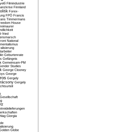
yelő
Filmindustrie
nanzkrise
Finnland
olitik
Forex-
ung
FPÖ
Francis
rans Timmermans
reedom House
reimaurer
dlichkeit
e
fried
densmarsch
ront National
mentalismus
alisierung
arbeiter
ikt
Geburtenrate
rs
Gefängnis
ik
Gemeinsam-PM
Gender Studies
ik
George Clooney
oys
George
ros
Gergely
arácsony
Gergely
chtsurteil
g
Gesellschaft
ng
tz
treidelieferungen
erkschaften
hlag
Giorgia
rde
alisierung
Golden Globe