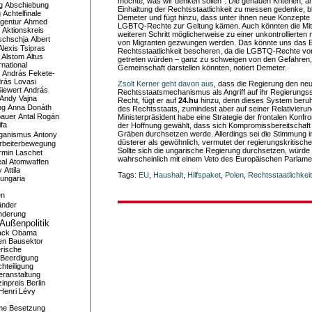
möchte, was wir denken sollen“. Die genauen Kriterien, a
g
Abschiebung
Einhaltung der Rechtsstaatlichkeit zu messen gedenke, blie
g
Achtelfinale
Demeter und fügt hinzu, dass unter ihnen neue Konzepte
gentur
Ahmed
LGBTQ-Rechte zur Geltung kämen. Auch könnten die Mitg
Aktionskreis
weiteren Schritt möglicherweise zu einer unkontrolliert
schschja
Albert
von Migranten gezwungen werden. Das könnte uns das 
Alexis Tsipras
Rechtsstaatlichkeit bescheren, da die LGBTQ-Rechte vo
Alstom
Altus
getreten würden – ganz zu schweigen von den Gefahren, d
national
Gemeinschaft darstellen könnten, notiert Demeter.
András Fekete-
rás Lovasi
Zsolt Kerner geht davon aus
, dass die Regierung den ne
iewert
András
Rechtsstaatsmechanismus als Angriff auf ihr Regierungss
Andy Vajna
Recht, fügt er auf
24.hu
hinzu, denn dieses System beruh
ng
Anna Donáth
des Rechtsstaats, zumindest aber auf seiner Relativieru
bauer
Antal Rogán
Ministerpräsident habe eine Strategie der frontalen Konfro
ifa
der Hoffnung gewählt, dass sich Kompromissbereitschaf
Gräben durchsetzen werde. Allerdings sei die Stimmung i
iganismus
Antony
düsterer als gewöhnlich, vermutet der regierungskritische 
rbeiterbewegung
Sollte sich die ungarische Regierung durchsetzen, würde
rmin Laschet
wahrscheinlich mit einem Veto des Europäischen Parlame
al
Atomwaffen
y
Attila
Tags:
EU
,
Haushalt
,
Hilfspaket
,
Polen
,
Rechtsstaatlichkeit
ungaria
en
änder
nderung
Außenpolitik
ack Obama
en
Bausektor
rische
Beerdigung
hteiligung
eranstaltung
inpreis
Berlin
Henri Lévy
me
Besetzung