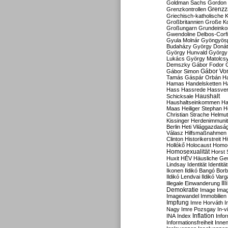
Goldman Sachs
Gordon 
Grenzz
Grenzkontrollen
Griechisch-katholische K
Großbritannien
Große Koa
Großungarn
Grundeink
Gwendoline Delbos-Corfi
Gyula Molnár
Gyöngyös
Budaházy
György Doná
György Hunvald
György
Lukács
György Matolcs
Demszky
Gábor Fodor
Gábor Vo
Gábor Simon
Tamás
Gáspár Orbán
Ha
Hamas
Handelsketten
H
Hass
Hassrede
Hassver
Haushalt
Schicksale
Haushaltseinkommen
Ha
Maas
Heiliger Stephan
H
Christian Strache
Helmut
Kissinger
Herdenimmunit
Berlin
Heti Világgazdasá
Válasz
Hilfsmaßnahmen
Clinton
Historikerstreit
Hi
Hollókő
Holocaust
Homo
Homosexualität
Horst 
Huxit
HÉV
Häusliche Ge
Lindsay
Identität
Identität
Ikonen
Ildikó Bangó Borb
Ildikó Lendvai
Ildikó Varg
Il
Illegale Einwanderung
Demokratie
Image
Ima
Imagewandel
Immobilien
Impfung
Imre Horváth
I
Nagy
Imre Pozsgay
In-v
Inflation
INA
Index
Info
Informationsfreiheit
Innen