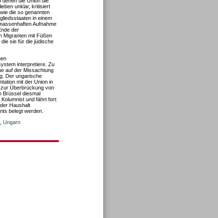
n denen die Union die
ben unklar, kritisiert
 wie die so genannten
liedsstaaten in einem
en massenhaften Aufnahme
Ende der
n Migranten mit Füßen
ie sie für die jüdische
uen
ystem interpretiere. Zu
e auf der Missachtung
ng. Der ungarische
ntation mit der Union in
t zur Überbrückung von
n Brüssel diesmal
Kolumnist und fährt fort:
 der Haushalt
nts belegt werden.
,
Ungarn