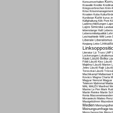
Korru
Konsumverhalten
Krawalle
Kredite
Kreditra
Kriegsverbrechen
Krim-K
Krise
Krisenmanagemen
Kroatien
Kuba
Kulturförd
Kurdistan
Kurie
kuruc.in
Käfighaltung
Kék Pont
Kö
Ladenschließungen
Lajo
Lajos Simicska
Landwir
lebenslange Haft
Lebensm
Lebensmittelqualität
Lehr
Leichtathletik-WM
Lenin
Liberale
Liberalismus
Linksalli
Keqiang
Linke
Linksoppositi
Literatur
Liz Truss
LMP
Lockerungen
Lokalismu
Rádió
László Botka
Lás
Földi
László Kiss
László
Majtényi
László Marton
L
Jeles
László Rajk
Lászl
Toroczkai
László Trócsá
Machtkampf
Mafiastaat
Kovács
Magna Charta
M
Magyar Nemzet
Magyar 
Telekom
Mahnmal
Maida
MAL
MALÉV
Manfred W
Marine Le Pen
Mark Rut
Martin Reinke
Martin Sch
Kenia
Masseneinwander
Morawiecki
Matteo Renz
Mautgebühren
Mazedoni
Medien
Meinungsfrei
Meinungsumfrage
Me
Menschenrechte
Mensc