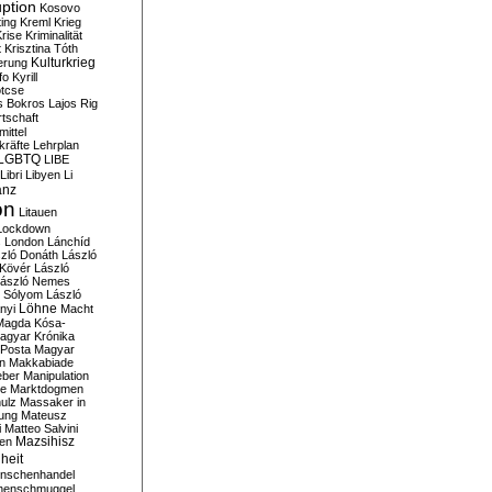
ption
Kosovo
ting
Kreml
Krieg
rise
Kriminalität
t
Krisztina Tóth
Kulturkrieg
erung
fo
Kyrill
tcse
s Bokros
Lajos Rig
tschaft
ittel
kräfte
Lehrplan
LGBTQ
LIBE
Libri
Libyen
Li
anz
on
Litauen
Lockdown
s
London
Lánchíd
zló Donáth
László
 Kövér
László
ászló Nemes
ó Sólyom
László
Löhne
nyi
Macht
Magda Kósa-
agyar Krónika
Posta
Magyar
n
Makkabiade
eber
Manipulation
te
Marktdogmen
ulz
Massaker in
ung
Mateusz
i
Matteo Salvini
en
Mazsihisz
heit
nschenhandel
henschmuggel