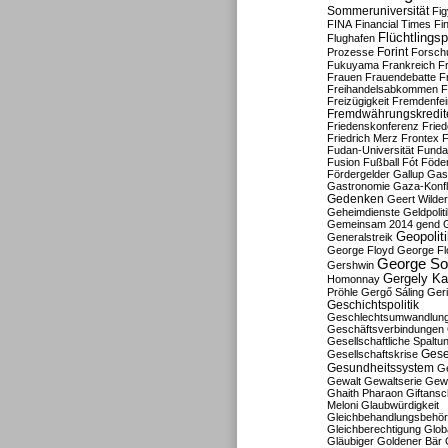
Sommeruniversität
Fig
FINA
Financial Times
Fi
Flüchtlingsp
Flughafen
Forint
Prozesse
Forsch
Fukuyama
Frankreich
F
Frauen
Frauendebatte
F
Freihandelsabkommen
F
Freizügigkeit
Fremdenfein
Fremdwährungskredit
Friedenskonferenz
Frie
Friedrich Merz
Frontex
F
Fudan-Universität
Funda
Fusion
Fußball
Fót
Föder
Fördergelder
Gallup
Gast
Gastronomie
Gaza-Konfl
Gedenken
Geert Wilde
Geheimdienste
Geldpolit
Gemeinsam 2014
gend
Geopolit
Generalstreik
George Floyd
George Fl
George So
Gershwin
Gergely K
Homonnay
Pröhle
Gergő Sáling
Geri
Geschichtspolitik
Geschlechtsumwandlun
Geschäftsverbindungen
Gesellschaftliche Spaltu
Gese
Gesellschaftskrise
Gesundheitssystem
Ge
Gewalt
Gewaltserie
Gew
Ghaith Pharaon
Giftansc
Meloni
Glaubwürdigkeit
Gleichbehandlungsbehö
Gleichberechtigung
Glob
Gläubiger
Goldener Bär