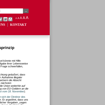
A
A
A
A
A
UNS
KONTAKT
sprinzip
l könnte mit Hilfe
ufgabe ihrer Lebensweise
r Frage schwerfallen,
rchtung geäußert, dass
r Aufnahme illegaler
artnern die Absicht
 nächsten
die Union weiterhin auf
ng von EU-Geldern an die
st vom 18. November
).
t sich der Direktor des
ter. Er argwöhnt, dass uns
licher Vorgaben „sagen