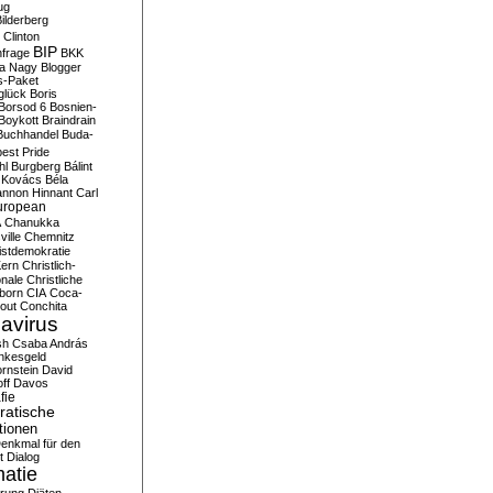
ug
ilderberg
l Clinton
BIP
frage
BKK
ka Nagy
Blogger
s-Paket
glück
Boris
Borsod 6
Bosnien-
Boykott
Braindrain
Buchhandel
Buda-
est Pride
hl
Burgberg
Bálint
 Kovács
Béla
nnon Hinnant
Carl
uropean
A
Chanukka
ville
Chemnitz
istdemokratie
Kern
Christlich-
onale
Christliche
born
CIA
Coca-
out
Conchita
avirus
sh
Csaba András
nkesgeld
rnstein
David
ff
Davos
fie
atische
tionen
enkmal für den
t
Dialog
atie