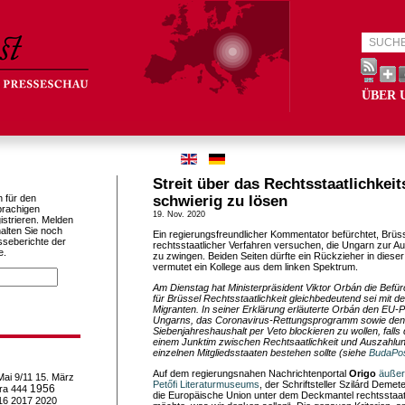
ÜBER 
Streit über das Rechtsstaatlichkeit
h für den
schwierig zu lösen
prachigen
19. Nov. 2020
istrieren. Melden
alten Sie noch
Ein regierungsfreundlicher Kommentator befürchtet, Brüsse
sseberichte der
rechtsstaatlicher Verfahren versuchen, die Ungarn zur A
e.
zu zwingen. Beiden Seiten dürfte ein Rückzieher in diese
vermutet ein Kollege aus dem linken Spektrum.
Am Dienstag hat Ministerpräsident Viktor Orbán die Befü
für Brüssel Rechtsstaatlichkeit gleichbedeutend sei mit de
Migranten. In seiner Erklärung erläuterte Orbán den EU-P
Ungarns, das Coronavirus-Rettungsprogramm sowie den
Siebenjahreshaushalt per Veto blockieren zu wollen, falls 
einem Junktim zwischen Rechtsaatlichkeit und Auszahlu
einzelnen Mitgliedsstaaten bestehen sollte (siehe
BudaPo
Auf dem regierungsnahen Nachrichtenportal
Origo
äußer
Mai
9/11
15. März
Petőfi Literaturmuseums
, der Schriftsteller Szilárd Deme
1956
ra
444
die Europäische Union unter dem Deckmantel rechtsstaat
16
2017
2020