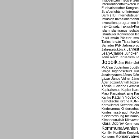
Inslovenzen
Insolvenzen
Interkontinentalraketen
I
Eucharistischer Kongres
Strafgerichtshof
Internat
Bank (IIB)
Internetsteuer
Invasion
Invasionsmahn
Investitionsprogramme
I
Irak-Einsatz
Irakisch-Ku
Islam
Islamismus
Isolat
Istanbuler Konvention
Is
Pukli
István Pásztor
Ist
Tarlós
István Tisza
Istv
Sanader
IWF
Jahrespro
Jahres
Jahresrückblick
Jean-Claude Juncker
Jenő Rácz
Jerusalem
Je
Jobbik
Joe Biden
Jo
McCain
Judentum
Judith
Varga
Jugendschutz
Jun
Justizsystem
János Dén
Lázár
János Volner
Jáno
Áder
József Antall
József
Tóbiás
Jüdische Gemei
Kapitalismus
Kapitol
Kard
Marx
Karpatoukraine
Ka
Katalin Novák
Karikó
K
Katholische Kirche
KDN
Kernklientel
Kettenbrück
Kinderarmut
Kinderschu
Kindesmissbrauch
Kirch
Kleiderordnung
Kleinanle
Klimaneutralität
Klimawan
Klára Dobrev
Kommunal
Kommunalwahlen
Konflikt
Konflikte
Konjunk
Konservativ
Konsens