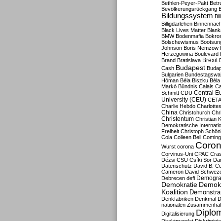
Bethlen-Peyer-Pakt
Betr
Bevölkerungsrückgang
B
Bildungssystem
Bil
Billigdarlehen
Binnennach
Black Lives Matter
Blan
BMW
Bodenmafia
Bokro
Bolschewismus
Bootsun
Johnson
Boris Nemzow
Herzegowina
Boulevard
Brexit
Brand
Bratislava
Budapest
Cash
Budap
Bulgarien
Bundestagswa
Hóman
Béla Biszku
Béla
Markó
Bündnis
Calais
Ca
Central E
Schmitt
CDU
University (CEU)
CET
Charlie Hebdo
Charlottes
China
Christchurch
Chr
Christentum
Christian 
Demokratische Internati
Freiheit
Christoph Schön
Cola
Colleen Bell
Coming
Coron
Wurst
corona
Corvinus-Uni
CPAC
Cra
Dézsi
CSU
Csíki Sör
Da
Datenschutz
David B. Co
Cameron
David Schwezo
Demogra
Debrecen
defi
Demokratie
Demokr
Koalition
Demonstra
Denkfabriken
Denkmal
D
nationalen Zusammenhal
Diplom
Digitalisierung