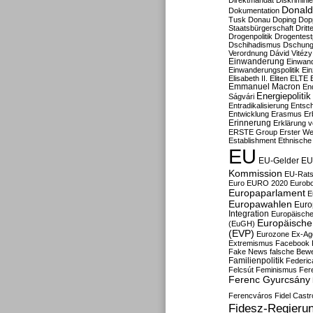
Direktmandat
Diskrimini
Donald
Dokumentation
Tusk
Donau
Doping
Dop
Staatsbürgerschaft
Dritt
Drogenpolitik
Drogentestp
Dschihadismus
Dschung
Verordnung
Dávid Vitézy
Einwanderung
Einwan
Einwanderungspolitik
Ein
Elisabeth II.
Eliten
ELTE
Emmanuel Macron
En
Energiepolitik
Ságvári
Entradikalisierung
Entsc
Entwicklung
Erasmus
Erb
Erinnerung
Erklärung vo
ERSTE Group
Erster We
Establishment
Ethnische
EU
EU-Gelder
EU
Kommission
EU-Rats
Euro
EURO 2020
Eurob
Europaparlament
E
Europawahlen
Euro
Integration
Europäische
Europäische 
(EuGH)
(EVP)
Eurozone
Ex-Ag
Extremismus
Facebook
Fake News
falsche Bew
Familienpolitik
Federic
Felcsút
Feminismus
Fer
Ferenc Gyurcsány
Ferencváros
Fidel Castr
Fidesz-Regieru