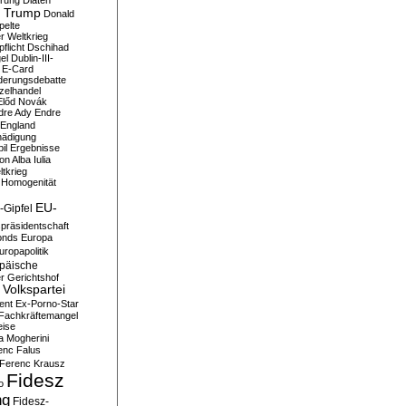
erung
Diäten
 Trump
Donald
pelte
er Weltkrieg
flicht
Dschihad
el
Dublin-III-
E-Card
derungsdebatte
zelhandel
Előd Novák
dre Ady
Endre
England
hädigung
il
Ergebnisse
n Alba Iulia
ltkrieg
 Homogenität
EU-
-Gipfel
präsidentschaft
onds
Europa
uropapolitik
päische
r Gerichtshof
Volkspartei
ent
Ex-Porno-Star
Fachkräftemangel
eise
a Mogherini
enc Falus
Ferenc Krausz
Fidesz
o
ng
Fidesz-