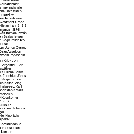
Intellektuelle
nternationaler
s
Internationaler
ional Investment
Interview
mal
Investitionen
nvestment Grade
rdistan
Iran
IS
ISIS
Israel
ionismus
tván Bethlen
István
ván Szabó
István
án Vágó
Italien
Ivo
gnose
tag
James Corney
Jean Asselborn
wgeni Prigoschin
hn Kirby
John
 Sargentini
Judit
gwähler
es Orbán
János
s Zuschlag
János
 Szájer
József
nde
Kalter Krieg
inalgesetz
Karl
sachstan
Katalin
atalonien
P
Kecskemét
e
KGB
tzgesetz
en
Klaus Johannis
ger
del
Klubrádió
politik
Kommunismus
turaussichten
e
Konsum