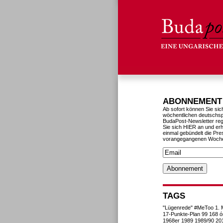
ABONNEMENT
Ab sofort können Sie sic
wöchentlichen deutschs
BudaPost-Newsletter reg
Sie sich HIER an und erh
einmal gebündelt die Pre
vorangegangenen Woch
TAGS
"Lügenrede"
#MeToo
1. 
17-Punkte-Plan
99
168 ó
1968er
1989
1989/90
20