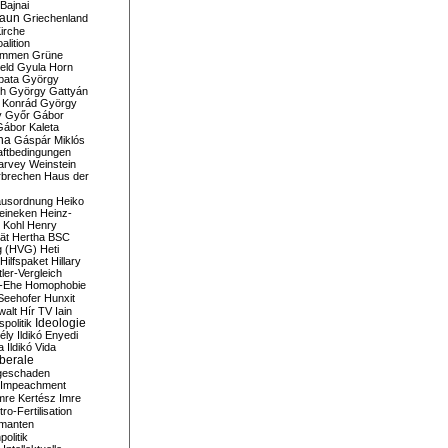
Bajnai
aun
Griechenland
irche
lition
ommen
Grüne
eld
Gyula Horn
pata
György
th
György Gattyán
 Konrád
György
y
Győr
Gábor
Gábor Kaleta
na
Gáspár Miklós
ftbedingungen
arvey Weinstein
brechen
Haus der
usordnung
Heiko
eineken
Heinz-
 Kohl
Henry
ät
Hertha BSC
g (HVG)
Heti
Hilfspaket
Hillary
tler-Vergleich
-Ehe
Homophobie
Seehofer
Hunxit
walt
Hír TV
Iain
spolitik
Ideologie
ély
Ildikó Enyedi
a
Ildikó Vida
liberale
geschaden
Impeachment
mre Kertész
Imre
itro-Fertilisation
rmanten
politik