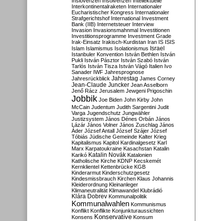
Inslovenzen
Insolvenzen
Intellektuelle
Interkontinentalraketen
Internationaler
Eucharistischer Kongress
Internationaler
Strafgerichtshof
International Investment
Bank (IIB)
Internetsteuer
Interview
Invasion
Invasionsmahnmal
Investitionen
Investitionsprogramme
Investment Grade
Irak-Einsatz
Irakisch-Kurdistan
Iran
IS
ISIS
Israel
Islam
Islamismus
Isolationismus
Istanbuler Konvention
István Bethlen
István
Pukli
István Pásztor
István Szabó
István
Tarlós
István Tisza
István Vágó
Italien
Ivo
Sanader
IWF
Jahresprognose
Jahrestag
Jahresrückblick
James Corney
Jean-Claude Juncker
Jean Asselborn
Jenő Rácz
Jerusalem
Jewgeni Prigoschin
Jobbik
Joe Biden
John Kirby
John
McCain
Judentum
Judith Sargentini
Judit
Varga
Jugendschutz
Jungwähler
Justizsystem
János Dénes Orbán
János
Lázár
János Volner
János Zuschlag
János
Áder
József Antall
József Szájer
József
Tóbiás
Jüdische Gemeinde
Kalter Krieg
Kapitalismus
Kapitol
Kardinalgesetz
Karl
Marx
Karpatoukraine
Kasachstan
Katalin
Katalin Novák
Karikó
Katalonien
Katholische Kirche
KDNP
Kecskemét
Kernklientel
Kettenbrücke
KGB
Kinderarmut
Kinderschutzgesetz
Kindesmissbrauch
Kirchen
Klaus Johannis
Kleiderordnung
Kleinanleger
Klimaneutralität
Klimawandel
Klubrádió
Klára Dobrev
Kommunalpolitik
Kommunalwahlen
Kommunismus
Konflikt
Konflikte
Konjunkturaussichten
Konservative
Konsens
Konsum