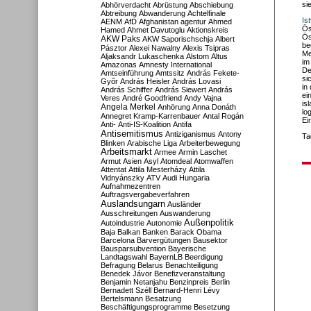
si
Abhörverdacht
Abrüstung
Abschiebung
Abtreibung
Abwanderung
Achtelfinale
Is
AENM
AfD
Afghanistan
agentur
Ahmed
Ös
Hamed
Ahmet Davutoglu
Aktionskreis
Ös
AKW Paks
AKW Saporischschja
Albert
be
Pásztor
Alexei Nawalny
Alexis Tsipras
Me
Aljaksandr Lukaschenka
Alstom
Altus
im
Amazonas
Amnesty International
De
Amtseinführung
Amtssitz
András Fekete-
si
Győr
András Heisler
András Lovasi
in
András Schiffer
András Siewert
András
ei
Veres
André Goodfriend
Andy Vajna
is
Angela Merkel
Anhörung
Anna Donáth
lo
Annegret Kramp-Karrenbauer
Antal Rogán
Ei
Anti-
Anti-IS-Koalition
Antifa
Antisemitismus
Antiziganismus
Antony
Ta
Blinken
Arabische Liga
Arbeiterbewegung
Arbeitsmarkt
Armee
Armin Laschet
Armut
Asien
Asyl
Atomdeal
Atomwaffen
Attentat
Attila Mesterházy
Attila
Vidnyánszky
ATV
Audi Hungaria
Aufnahmezentren
Auftragsvergabeverfahren
Auslandsungarn
Ausländer
Ausschreitungen
Auswanderung
Außenpolitik
Autoindustrie
Autonomie
Baja
Balkan
Banken
Barack Obama
Barcelona
Barvergütungen
Bausektor
Bausparsubvention
Bayerische
Landtagswahl
BayernLB
Beerdigung
Befragung
Belarus
Benachteiligung
Benedek Jávor
Benefizveranstaltung
Benjamin Netanjahu
Benzinpreis
Berlin
Bernadett Széll
Bernard-Henri Lévy
Bertelsmann
Besatzung
Beschäftigungsprogramme
Besetzung