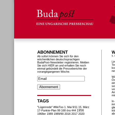
ABONNEMENT
W
Ab sofort können Sie sich für den
5.
wöchentlichen deutschsprachigen
Li
BudaPost-Newsletter registrieren. Melden
Te
Sie sich HIER an und erhalten Sie noch
ko
einmal gebündelt die Presseberichte der
ne
vorangegangenen Woche.
Wä
Ös
ei
se
ve
An
mi
TAGS
In
in
"Lügenrede"
#MeToo
1. Mai
9/11
15. März
gl
1956
17-Punkte-Plan
99
168 óra
444
is
ab
1968er
1989
1989/90
2016
2017
2020