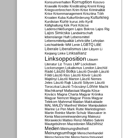
Korruption
Konsumverhalten
Kosovo
Krawalle
Kredite
Kreditrating
Kreml
Krieg
Kriegsverbrechen
Krim-Krise
Kriminalität
Krise
Krisenmanagement
Krisztina Tóth
Kulturkrieg
Kroatien
Kuba
Kulturförderung
Kurdistan
Kurie
kuruc.info
Kyrill
Käfighaltung
Kék Pont
Kötcse
Ladenschließungen
Lajos Bokros
Lajos Rig
Lajos Simicska
Landwirtschaft
lebenslange Haft
Lebensmittel
Lebensmittelqualität
Lehrkräfte
Lehrplan
LGBTQ
Leichtathletik-WM
Lenin
LIBE
Liberale
Liberalismus
Libri
Libyen
Li
Linksallianz
Keqiang
Linke
Linksopposition
Litauen
Literatur
Liz Truss
LMP
Lockdown
Lockerungen
Lokalismus
London
Lánchíd
Rádió
László Botka
László Donáth
László
Földi
László Kiss
László Kövér
László
Majtényi
László Marton
László Nemes
Jeles
László Rajk
László Sólyom
László
Löhne
Toroczkai
László Trócsányi
Macht
Machtkampf
Mafiastaat
Magda Kósa-
Kovács
Magna Charta
Magyar Krónika
Magyar Nemzet
Magyar Posta
Magyar
Telekom
Mahnmal
Maidan
Makkabiade
MAL
MALÉV
Manfred Weber
Manipulation
Marine Le Pen
Mark Rutte
Marktdogmen
Martin Reinke
Martin Schulz
Massaker in
Kenia
Masseneinwanderung
Mateusz
Morawiecki
Matteo Renzi
Matteo Salvini
Mautgebühren
Mazedonien
Mazsihisz
Medien
Meinungsfreiheit
Meinungsumfrage
Menschenhandel
Menschenrechte
Menschenschmuggel