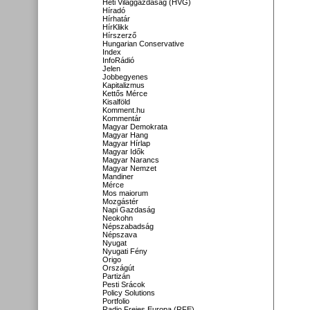
Heti Világgazdaság (HVG)
Híradó
Hírhatár
HírKlikk
Hírszerző
Hungarian Conservative
Index
InfoRádió
Jelen
Jobbegyenes
Kapitalizmus
Kettős Mérce
Kisalföld
Komment.hu
Kommentár
Magyar Demokrata
Magyar Hang
Magyar Hírlap
Magyar Idők
Magyar Narancs
Magyar Nemzet
Mandiner
Mérce
Mos maiorum
Mozgástér
Napi Gazdaság
Neokohn
Népszabadság
Népszava
Nyugat
Nyugati Fény
Origo
Országút
Partizán
Pesti Srácok
Policy Solutions
Portfolio
Radio Freies Europa (RFE)