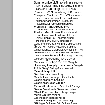
Sommeruniversität
Figyelő
Filmindustrie
FINA
Financial Times
Finanzkrise
Finnland
Flüchtlingspolitik
Flughafen
Forex-
Forint
Prozesse
Forschung
FPÖ
Francis
Fukuyama
Frankreich
Frans Timmermans
Frauen
Frauendebatte
Freedom House
Freihandelsabkommen
Freimaurer
Freizügigkeit
Fremdenfeindlichkeit
Fremdwährungskredite
fried
Friedenskonferenz
Friedensmarsch
Friedrich Merz
Frontex
Front National
Fudan-Universität
Fundamentalismus
Fusion
Fußball
Fót
Föderalisierung
Fördergelder
Gallup
Gastarbeiter
Gastronomie
Gaza-Konflikt
Geburtenrate
Gedenken
Geert Wilders
Gefängnis
Geheimdienste
Geldpolitik
Gemeinsam-PM
Gemeinsam 2014
gend
Gender Studies
Geopolitik
Generalstreik
George Clooney
George Floyd
George Floys
George
George Soros
Gershwin
Gergely
Gergely Karácsony
Homonnay
Gergely
Pröhle
Gergő Sáling
Gerichtsurteil
Geschichtspolitik
Geschlechtsumwandlung
Geschäftsverbindungen
Gesellschaft
Gesellschaftliche Spaltung
Gesetz
Gesellschaftskrise
Gesundheitssystem
Getreidelieferungen
Gewalt
Gewaltserie
Gewerkschaften
Ghaith Pharaon
Giftanschlag
Giorgia
Meloni
Glaubwürdigkeit
Gleichbehandlungsbehörde
Gleichberechtigung
Globalisierung
Gläubiger
Goldener Bär
Golden Globe