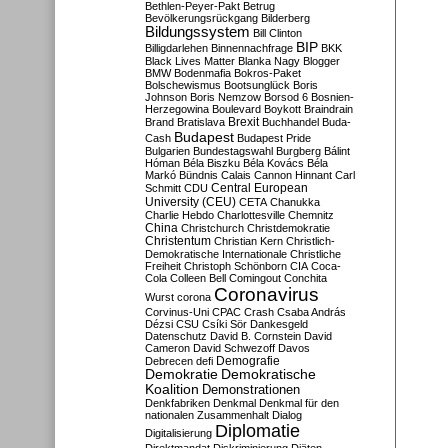
Bethlen-Peyer-Pakt
Betrug
Bevölkerungsrückgang
Bilderberg
Bildungssystem
Bill Clinton
BIP
Billigdarlehen
Binnennachfrage
BKK
Black Lives Matter
Blanka Nagy
Blogger
BMW
Bodenmafia
Bokros-Paket
Bolschewismus
Bootsunglück
Boris
Johnson
Boris Nemzow
Borsod 6
Bosnien-
Herzegowina
Boulevard
Boykott
Braindrain
Brexit
Brand
Bratislava
Buchhandel
Buda-
Budapest
Cash
Budapest Pride
Bulgarien
Bundestagswahl
Burgberg
Bálint
Hóman
Béla Biszku
Béla Kovács
Béla
Markó
Bündnis
Calais
Cannon Hinnant
Carl
Central European
Schmitt
CDU
University (CEU)
CETA
Chanukka
Charlie Hebdo
Charlottesville
Chemnitz
China
Christchurch
Christdemokratie
Christentum
Christian Kern
Christlich-
Demokratische Internationale
Christliche
Freiheit
Christoph Schönborn
CIA
Coca-
Cola
Colleen Bell
Comingout
Conchita
Coronavirus
Wurst
corona
Corvinus-Uni
CPAC
Crash
Csaba András
Dézsi
CSU
Csíki Sör
Dankesgeld
Datenschutz
David B. Cornstein
David
Cameron
David Schwezoff
Davos
Demografie
Debrecen
defi
Demokratie
Demokratische
Koalition
Demonstrationen
Denkfabriken
Denkmal
Denkmal für den
nationalen Zusammenhalt
Dialog
Diplomatie
Digitalisierung