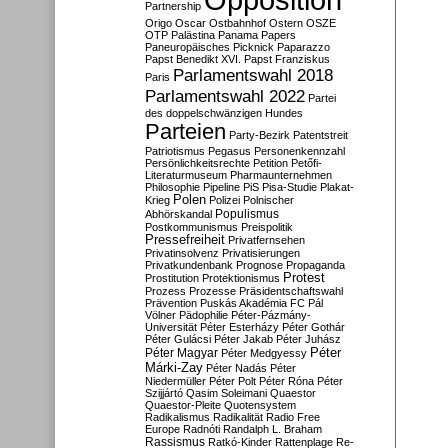
Partnership
Origo
Oscar
Ostbahnhof
Ostern
OSZE
OTP
Palästina
Panama Papers
Paneuropäisches Picknick
Paparazzo
Papst Benedikt XVI.
Papst Franziskus
Parlamentswahl 2018
Paris
Parlamentswahl 2022
Partei
des doppelschwänzigen Hundes
Parteien
Party-Bezirk
Patentstreit
Patriotismus
Pegasus
Personenkennzahl
Persönlichkeitsrechte
Petition
Petőfi-
Literaturmuseum
Pharmaunternehmen
Philosophie
Pipeline
PiS
Pisa-Studie
Plakat-
Polen
Krieg
Polizei
Polnischer
Populismus
Abhörskandal
Postkommunismus
Preispolitik
Pressefreiheit
Privatfernsehen
Privatinsolvenz
Privatisierungen
Privatkundenbank
Prognose
Propaganda
Protest
Prostitution
Protektionismus
Prozess
Prozesse
Präsidentschaftswahl
Prävention
Puskás Akadémia FC
Pál
Völner
Pädophilie
Péter-Pázmány-
Universität
Péter Esterházy
Péter Gothár
Péter Gulácsi
Péter Jakab
Péter Juhász
Péter
Péter Magyar
Péter Medgyessy
Márki-Zay
Péter Nadás
Péter
Niedermüller
Péter Polt
Péter Róna
Péter
Szijjártó
Qasim Soleimani
Quaestor
Quaestor-Pleite
Quotensystem
Radikalismus
Radikalität
Radio Free
Europe
Radnóti
Randalph L. Braham
Rassismus
Ratkó-Kinder
Rattenplage
Re-