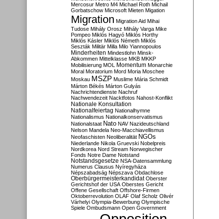
Mercosur
Metro M4
Michael Roth
Michail
Gorbatschow
Microsoft
Mieten
Migation
Migration
Migration Aid
Mihai
Tudose
Mihály Orosz
Mihály Varga
Mike
Pompeo
Miklós Hagyó
Miklós Horthy
Miklós Kásler
Miklós Németh
Miklós
Seszták
Militär
Milla
Milo Yiannopoulos
Minderheiten
Mindestlohn
Minsk-
Abkommen
Mittelklasse
MKB
MKKP
Momentum
Mobilisierung
MOL
Monarchie
Moral
Moratorium
Mord
Moria
Moschee
MSZP
Moskau
Muslime
Mária Schmidt
Márton Békés
Márton Gulyás
Nachrichtendienste
Nachruf
Nachwendezeit
Nacktfotos
Nahost-Konflikt
Nationale Konsultation
Nationalfeiertag
Nationalhymne
Nationalismus
Nationalkonservatismus
Nato
Nationalstaat
NAV
Nazideutschland
Nelson Mandela
Neo-Macchiavellismus
NGOs
Neofaschisten
Neoliberalität
Niederlande
Nikola Gruevski
Nobelpreis
Nordkorea
Nord Stream
Norwegischer
Fonds
Notre Dame
Notstand
Notstandsgesetze
NSA-Datensammlung
Numerus Clausus
Nyíregyháza
Népszabadság
Népszava
Obdachlose
Oberbürgermeisterkandidat
Oberster
Gerichtshof der USA
Oberstes Gericht
Offene Gesellschaft
Offshore-Firmen
Oktoberrevolution
OLAF
Olaf Scholz
Olivér
Várhelyi
Olympia-Bewerbung
Olympische
Spiele
Ombudsmann
Open Government
Opposition