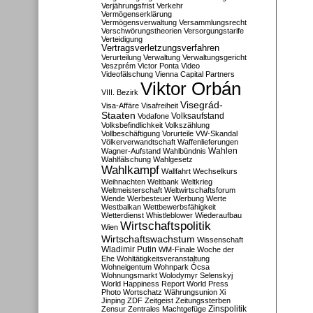
Verjährungsfrist
Verkehr
Vermögenserklärung
Vermögensverwaltung
Versammlungsrecht
Verschwörungstheorien
Versorgungstarife
Verteidigung
Vertragsverletzungsverfahren
Verurteilung
Verwaltung
Verwaltungsgericht
Veszprém
Victor Ponta
Video
Videofälschung
Vienna Capital Partners
Viktor Orbán
VIII. Bezirk
Visegrád-
Visa-Affäre
Visafreiheit
Staaten
Vodafone
Volksaufstand
Volksbefindlichkeit
Volkszählung
Vollbeschäftigung
Vorurteile
VW-Skandal
Völkerverwandtschaft
Waffenlieferungen
Wahlen
Wagner-Aufstand
Wahlbündnis
Wahlfälschung
Wahlgesetz
Wahlkampf
Wallfahrt
Wechselkurs
Weihnachten
Weltbank
Weltkrieg
Weltmeisterschaft
Weltwirtschaftsforum
Wende
Werbesteuer
Werbung
Werte
Westbalkan
Wettbewerbsfähigkeit
Wetterdienst
Whistleblower
Wiederaufbau
Wirtschaftspolitik
Wien
Wirtschaftswachstum
Wissenschaft
Wladimir Putin
WM-Finale
Woche der
Ehe
Wohltätigkeitsveranstaltung
Wohneigentum
Wohnpark Ócsa
Wohnungsmarkt
Wolodymyr Selenskyj
World Happiness Report
World Press
Photo
Wortschatz
Währungsunion
Xi
Jinping
ZDF
Zeitgeist
Zeitungssterben
Zensur
Zentrales Machtgefüge
Zinspolitik