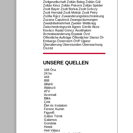
Zivilgesellschaft
Zoltán Balog
Zoltán Gál
Zoltán Kész
Zoltán Pokorni
Zoltán Spéder
Zsolt Bayer
Zsolt Borkai
Zsolt Gréczy
Zsolt Hernádi
Zsolt Molnár
Zsolt Petry
Zsófia Rácz
Zuwanderungsbeschränkung
Zuzana Čaputová
Zwangsräumungen
Zweidrittelmehrheit
Zweiter Weltkrieg
Zwischenkriegszeit
Ágnes Geréb
Ákos
Kovács
Árpád Göncz
Ásotthalom
Ärzteabwanderung
Érpatak
Ózd
Öffentliche Aufträge
Öffentlicher Dienst
Öl-
Embargo
Österreich
ÖVP
Újpest
Überalterung
Überstunden
Überwachung
Őszöd
UNSERE QUELLEN
168 Óra
24.hu
444
888
Alfahír
Átlátszó
ATV
Azonnali
Blikk
Cink
Élet és Irodalom
Ferenc Kumin
Figyelő
Gábor Török
Galamus
Gondola
Hetek
Heti Válasz