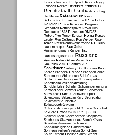
Industrialisierung
Realpolitik
Recep Tayyip
Rechtsextremismus
Erdoğan
Rechte
Rechtsstaatlichkeit
Rede zur Lage
Referendum
der Nation
Reform
Reformation
Regimewechsel
Reisefreiheit
Religion
Renten
Residenz-Programm
Resolution
Rettungspaket
Revolution
Revolution 1848
Rezession
RMDSZ
Roma
Robert Fico
Roger Scruton
Ronald
Lauder
Ron DeSantis
Ron Werber
Rote
Armee
Rotschlammkatastrophe
RTL Klub
Ruinenkneipen
Rumänien
Rumänienungarn
Runder Tisch
Russland
Rundtischgespräche
Ryanair
Ráhel Orbán
Róbert Kiss
Rückblick 2015
Rücktritt
S&P
Sanktionen
Sarkozy
Sarolta Laura Baritz
Satire
Schengen-Grenze
Schengen-Zone
Schengener Abkommen
Schiefergas
Schlacht am Donbogen
Schmalspurbahn
Schottische Volksabstimmung
Schuldenkrise
Schulen
Schulumbenennung
Schwarzgeld
Schwarzkonten
Schweden
Schweizer Franken
Schwimmsport
Scientology
Sebastian Kurz
Segregation
Seidenstraße-Initiative
Selbstbeschränkung
Selbstbestimmungsrecht
Serbien
Sexualität
Sicherheitspolitik
Sexuelle Gewalt
Siebenbürgen
Siegesparade
Sinopharm
Skinheads
Sklavengesetz
Slomó Köves
Slowakei
Slowenien
Solidarität
Sonderbefugnisse
Sondersteuer
Sonntagsverkaufsverbot
Son of Saul
South-Stream-Pipeline
South Stream