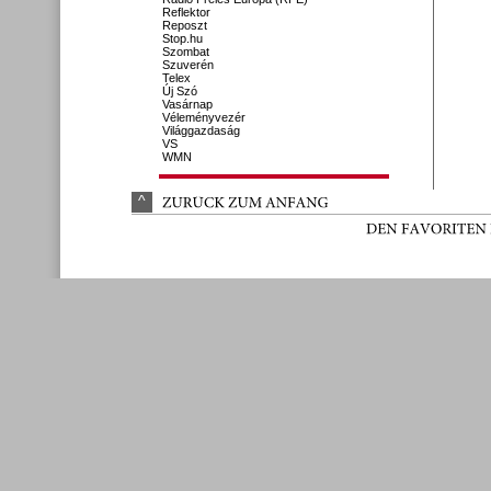
Reflektor
Reposzt
Stop.hu
Szombat
Szuverén
Telex
Új Szó
Vasárnap
Véleményvezér
Világgazdaság
VS
WMN
^
ZURÜ
CK 
ZUM 
ANFANG
DEN 
FAVORITEN 