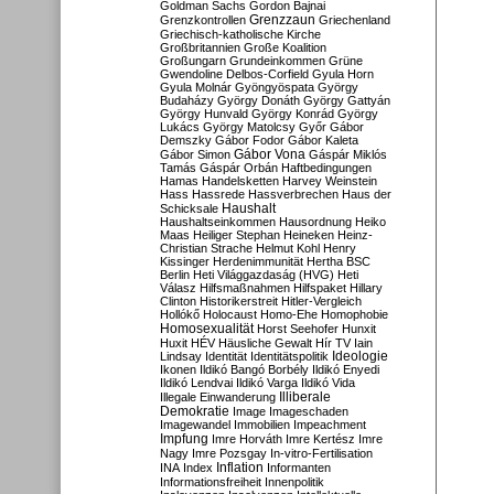
Goldman Sachs
Gordon Bajnai
Grenzzaun
Grenzkontrollen
Griechenland
Griechisch-katholische Kirche
Großbritannien
Große Koalition
Großungarn
Grundeinkommen
Grüne
Gwendoline Delbos-Corfield
Gyula Horn
Gyula Molnár
Gyöngyöspata
György
Budaházy
György Donáth
György Gattyán
György Hunvald
György Konrád
György
Lukács
György Matolcsy
Győr
Gábor
Demszky
Gábor Fodor
Gábor Kaleta
Gábor Vona
Gábor Simon
Gáspár Miklós
Tamás
Gáspár Orbán
Haftbedingungen
Hamas
Handelsketten
Harvey Weinstein
Hass
Hassrede
Hassverbrechen
Haus der
Haushalt
Schicksale
Haushaltseinkommen
Hausordnung
Heiko
Maas
Heiliger Stephan
Heineken
Heinz-
Christian Strache
Helmut Kohl
Henry
Kissinger
Herdenimmunität
Hertha BSC
Berlin
Heti Világgazdaság (HVG)
Heti
Válasz
Hilfsmaßnahmen
Hilfspaket
Hillary
Clinton
Historikerstreit
Hitler-Vergleich
Hollókő
Holocaust
Homo-Ehe
Homophobie
Homosexualität
Horst Seehofer
Hunxit
Huxit
HÉV
Häusliche Gewalt
Hír TV
Iain
Lindsay
Identität
Identitätspolitik
Ideologie
Ikonen
Ildikó Bangó Borbély
Ildikó Enyedi
Ildikó Lendvai
Ildikó Varga
Ildikó Vida
Illiberale
Illegale Einwanderung
Demokratie
Image
Imageschaden
Imagewandel
Immobilien
Impeachment
Impfung
Imre Horváth
Imre Kertész
Imre
Nagy
Imre Pozsgay
In-vitro-Fertilisation
Inflation
INA
Index
Informanten
Informationsfreiheit
Innenpolitik