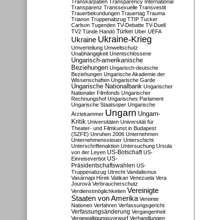
Transkarpatien
Transparency International
Transparenz
Transsexuelle
Transvestit
Trauerbekundungen
Trauertag
Trauma
Trianon
Truppenabzug
TTIP
Tucker
Carlson
Tugenden
TV-Debatte
TV-Duell
Türkei
TV2
Tünde Handó
Uber
UEFA
Ukraine-Krieg
Ukraine
Umverteilung
Umweltschutz
Unabhängigkeit
Unentschlossene
Ungarisch-amerikanische
Beziehungen
Ungarisch-deutsche
Beziehungen
Ungarische Akademie der
Wissenschaften
Ungarische Garde
Ungarische Nationalbank
Ungarischer
Nationaler Filmfonds
Ungarischer
Rechnungshof
Ungarisches Parlament
Ungarische Staatsoper
Ungarische
Ungarn
Ungarn-
Ärztekammer
Kritik
Universitäten
Universität für
Theater- und Filmkunst in Budapest
(SZFE)
Unruhen 2006
Unternehmen
Unternehmenssteuer
Unterschicht
Unterschriftenaktion
Untersuchung
Ursula
US-Botschaft
von der Leyen
US-
US-
Einreiseverbot
Präsidentschaftswahlen
US-
Truppenabzug
Utrecht
Vandalismus
Vasárnapi Hírek
Vatikan
Venezuela
Vera
Jourová
Verbraucherschutz
Vereinigte
Verdienstmöglichkeiten
Staaten von Amerika
Vereinte
Nationen
Verfahren
Verfassungsgericht
Verfassungsänderung
Vergangenheit
Vergewaltigungsvorwurf
Verhandlungen