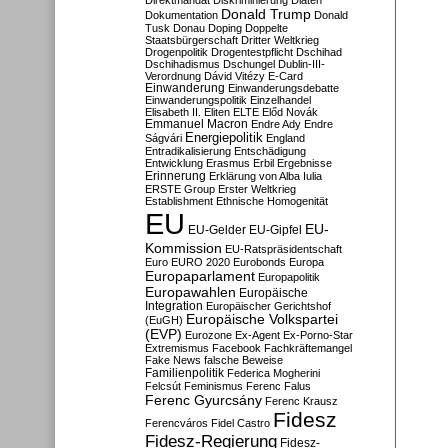
Direktmandat
Diskriminierung
Diäten
Donald Trump
Dokumentation
Donald
Tusk
Donau
Doping
Doppelte
Staatsbürgerschaft
Dritter Weltkrieg
Drogenpolitik
Drogentestpflicht
Dschihad
Dschihadismus
Dschungel
Dublin-III-
Verordnung
Dávid Vitézy
E-Card
Einwanderung
Einwanderungsdebatte
Einwanderungspolitik
Einzelhandel
Elisabeth II.
Eliten
ELTE
Előd Novák
Emmanuel Macron
Endre Ady
Endre
Energiepolitik
Ságvári
England
Entradikalisierung
Entschädigung
Entwicklung
Erasmus
Erbil
Ergebnisse
Erinnerung
Erklärung von Alba Iulia
ERSTE Group
Erster Weltkrieg
Establishment
Ethnische Homogenität
EU
EU-
EU-Gelder
EU-Gipfel
Kommission
EU-Ratspräsidentschaft
Euro
EURO 2020
Eurobonds
Europa
Europaparlament
Europapolitik
Europawahlen
Europäische
Integration
Europäischer Gerichtshof
Europäische Volkspartei
(EuGH)
(EVP)
Eurozone
Ex-Agent
Ex-Porno-Star
Extremismus
Facebook
Fachkräftemangel
Fake News
falsche Beweise
Familienpolitik
Federica Mogherini
Felcsút
Feminismus
Ferenc Falus
Ferenc Gyurcsány
Ferenc Krausz
Fidesz
Ferencváros
Fidel Castro
Fidesz-Regierung
Fidesz-