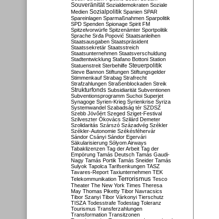
Souveränität
Sozialdemokraten
Soziale
Sozialpolitik
Medien
Spanien
SPAR
Spareinlagen
Sparmaßnahmen
Sparpolitik
SPD
Spenden
Spionage
Spirit FM
Spitzelvorwürfe
Spitzenämter
Sportpolitik
Sprache
Srđa Popović
Staatsanleihen
Staatsausgaben
Staatspräsident
Staatssekretär
Staatsstreich
Staatsunternehmen
Staatsverschuldung
Stadtentwicklung
Stafano Bottoni
Station
Steuerpolitik
Statuenstreit
Sterbehilfe
Steve Bannon
Stiftungen
Stiftungsgelder
Stimmenkauf
Strabag
Strafrecht
Strafzahlungen
Straßenblockaden
Streik
Strukturfonds
Subsidiarität
Subventionen
Subventionsprogramm
Suchoi Superjet
Synagoge
Syrien-Krieg
Syrienkrise
Syriza
Systemwandel
Szabadság tér
SZDSZ
Szebb Jövőért
Szeged
Sziget-Festival
Szilveszter Ókovács
Szilárd Demeter
Szolidaritás
Szárszó
Századvég
Székler
Székler-Autonomie
Székésféhervár
Sándor Csányi
Sándor Egervári
Säkularisierung
Sólyom Airways
Tabaklizenzen
Tag der Arbeit
Tag der
Empörung
Tamás Deutsch
Tamás Gaudi-
Nagy
Tamás Portik
Tamás Sneider
Tamás
Sulyok
Tapolca
Tarifsenkungen
TASZ
Tavares-Report
Taxiunternehmen
TEK
Terrorismus
Telekommunikation
Tesco
Theater
The New York Times
Theresa
May
Thomas Piketty
Tibor Navracsics
Tibor Szanyi
Tibor Várkonyi
Tierschutz
TISZA
Todesstrafe
Todestag
Toleranz
Tourismus
Transferzahlungen
Transformation
Transitzonen