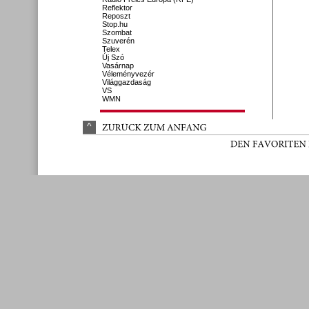
Reflektor
Reposzt
Stop.hu
Szombat
Szuverén
Telex
Új Szó
Vasárnap
Véleményvezér
Világgazdaság
VS
WMN
^
ZURÜ
CK 
ZUM 
ANFANG
DEN 
FAVORITEN 