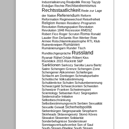
Industrialisierung
Realpolitik
Recep Tayyip
Rechtsextremismus
Erdoğan
Rechte
Rechtsstaatlichkeit
Rede zur Lage
Referendum
der Nation
Reform
Reformation
Regimewechsel
Reisefreiheit
Religion
Renten
Residenz-Programm
Resolution
Rettungspaket
Revolution
Revolution 1848
Rezession
RMDSZ
Roma
Robert Fico
Roger Scruton
Ronald
Lauder
Ron DeSantis
Ron Werber
Rote
Armee
Rotschlammkatastrophe
RTL Klub
Ruinenkneipen
Rumänien
Rumänienungarn
Runder Tisch
Russland
Rundtischgespräche
Ryanair
Ráhel Orbán
Róbert Kiss
Rückblick 2015
Rücktritt
S&P
Sanktionen
Sarkozy
Sarolta Laura Baritz
Satire
Schengen-Grenze
Schengen-Zone
Schengener Abkommen
Schiefergas
Schlacht am Donbogen
Schmalspurbahn
Schottische Volksabstimmung
Schuldenkrise
Schulen
Schulumbenennung
Schwarzgeld
Schwarzkonten
Schweden
Schweizer Franken
Schwimmsport
Scientology
Sebastian Kurz
Segregation
Seidenstraße-Initiative
Selbstbeschränkung
Selbstbestimmungsrecht
Serbien
Sexualität
Sicherheitspolitik
Sexuelle Gewalt
Siebenbürgen
Siegesparade
Sinopharm
Skinheads
Sklavengesetz
Slomó Köves
Slowakei
Slowenien
Solidarität
Sonderbefugnisse
Sondersteuer
Sonntagsverkaufsverbot
Son of Saul
South-Stream-Pipeline
South Stream