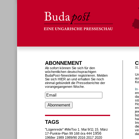
ABONNEMENT
C
Ab sofort können Sie sich für den
31
wöchentlichen deutschsprachigen
Un
BudaPost-Newsletter registrieren. Melden
au
Sie sich HIER an und erhalten Sie noch
Ko
einmal gebündelt die Presseberichte der
vorangegangenen Woche.
In
en
da
st
Ho
en
je
bi
ha
TAGS
Im
di
"Lügenrede"
#MeToo
1. Mai
9/11
15. März
ve
1956
17-Punkte-Plan
99
168 óra
444
da
1968er
1989
1989/90
2016
2017
2020