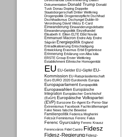
Direktmandat
Diskriminierung
Diäten
Donald Trump
Dokumentation
Donald
Tusk
Donau
Doping
Doppelte
Staatsbürgerschaft
Dritter Weltkrieg
Drogenpolitik
Drogentestpflicht
Dschihad
Dschihadismus
Dschungel
Dublin-III-
Verordnung
Dávid Vitézy
E-Card
Einwanderung
Einwanderungsdebatte
Einwanderungspolitik
Einzelhandel
Elisabeth II.
Eliten
ELTE
Előd Novák
Emmanuel Macron
Endre Ady
Endre
Energiepolitik
Ságvári
England
Entradikalisierung
Entschädigung
Entwicklung
Erasmus
Erbil
Ergebnisse
Erinnerung
Erklärung von Alba Iulia
ERSTE Group
Erster Weltkrieg
Establishment
Ethnische Homogenität
EU
EU-
EU-Gelder
EU-Gipfel
Kommission
EU-Ratspräsidentschaft
Euro
EURO 2020
Eurobonds
Europa
Europaparlament
Europapolitik
Europawahlen
Europäische
Integration
Europäischer Gerichtshof
Europäische Volkspartei
(EuGH)
(EVP)
Eurozone
Ex-Agent
Ex-Porno-Star
Extremismus
Facebook
Fachkräftemangel
Fake News
falsche Beweise
Familienpolitik
Federica Mogherini
Felcsút
Feminismus
Ferenc Falus
Ferenc Gyurcsány
Ferenc Krausz
Fidesz
Ferencváros
Fidel Castro
Fidesz-Regierung
Fidesz-