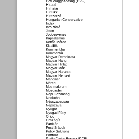
Heti Világgazdaság (HVG)
Híradó
Hírhatár
HírKlikk
Hírszerző
Hungarian Conservative
Index
InfoRádió
Jelen
Jobbegyenes
Kapitalizmus
Kettős Mérce
Kisalföld
Komment.hu
Kommentár
Magyar Demokrata
Magyar Hang
Magyar Hírlap
Magyar Idők
Magyar Narancs
Magyar Nemzet
Mandiner
Mérce
Mos maiorum
Mozgástér
Napi Gazdaság
Neokohn
Népszabadság
Népszava
Nyugat
Nyugati Fény
Origo
Országút
Partizán
Pesti Srácok
Policy Solutions
Portfolio
Radio Freies Europa (RFE)