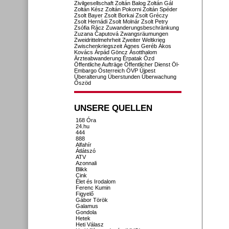
Zivilgesellschaft
Zoltán Balog
Zoltán Gál
Zoltán Kész
Zoltán Pokorni
Zoltán Spéder
Zsolt Bayer
Zsolt Borkai
Zsolt Gréczy
Zsolt Hernádi
Zsolt Molnár
Zsolt Petry
Zsófia Rácz
Zuwanderungsbeschränkung
Zuzana Čaputová
Zwangsräumungen
Zweidrittelmehrheit
Zweiter Weltkrieg
Zwischenkriegszeit
Ágnes Geréb
Ákos
Kovács
Árpád Göncz
Ásotthalom
Ärzteabwanderung
Érpatak
Ózd
Öffentliche Aufträge
Öffentlicher Dienst
Öl-
Embargo
Österreich
ÖVP
Újpest
Überalterung
Überstunden
Überwachung
Őszöd
UNSERE QUELLEN
168 Óra
24.hu
444
888
Alfahír
Átlátszó
ATV
Azonnali
Blikk
Cink
Élet és Irodalom
Ferenc Kumin
Figyelő
Gábor Török
Galamus
Gondola
Hetek
Heti Válasz