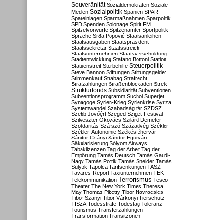
Souveränität
Sozialdemokraten
Soziale
Sozialpolitik
Medien
Spanien
SPAR
Spareinlagen
Sparmaßnahmen
Sparpolitik
SPD
Spenden
Spionage
Spirit FM
Spitzelvorwürfe
Spitzenämter
Sportpolitik
Sprache
Srđa Popović
Staatsanleihen
Staatsausgaben
Staatspräsident
Staatssekretär
Staatsstreich
Staatsunternehmen
Staatsverschuldung
Stadtentwicklung
Stafano Bottoni
Station
Steuerpolitik
Statuenstreit
Sterbehilfe
Steve Bannon
Stiftungen
Stiftungsgelder
Stimmenkauf
Strabag
Strafrecht
Strafzahlungen
Straßenblockaden
Streik
Strukturfonds
Subsidiarität
Subventionen
Subventionsprogramm
Suchoi Superjet
Synagoge
Syrien-Krieg
Syrienkrise
Syriza
Systemwandel
Szabadság tér
SZDSZ
Szebb Jövőért
Szeged
Sziget-Festival
Szilveszter Ókovács
Szilárd Demeter
Szolidaritás
Szárszó
Századvég
Székler
Székler-Autonomie
Székésféhervár
Sándor Csányi
Sándor Egervári
Säkularisierung
Sólyom Airways
Tabaklizenzen
Tag der Arbeit
Tag der
Empörung
Tamás Deutsch
Tamás Gaudi-
Nagy
Tamás Portik
Tamás Sneider
Tamás
Sulyok
Tapolca
Tarifsenkungen
TASZ
Tavares-Report
Taxiunternehmen
TEK
Terrorismus
Telekommunikation
Tesco
Theater
The New York Times
Theresa
May
Thomas Piketty
Tibor Navracsics
Tibor Szanyi
Tibor Várkonyi
Tierschutz
TISZA
Todesstrafe
Todestag
Toleranz
Tourismus
Transferzahlungen
Transformation
Transitzonen