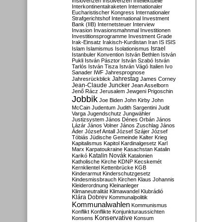
Inslovenzen
Insolvenzen
Intellektuelle
Interkontinentalraketen
Internationaler
Eucharistischer Kongress
Internationaler
Strafgerichtshof
International Investment
Bank (IIB)
Internetsteuer
Interview
Invasion
Invasionsmahnmal
Investitionen
Investitionsprogramme
Investment Grade
Irak-Einsatz
Irakisch-Kurdistan
Iran
IS
ISIS
Israel
Islam
Islamismus
Isolationismus
Istanbuler Konvention
István Bethlen
István
Pukli
István Pásztor
István Szabó
István
Tarlós
István Tisza
István Vágó
Italien
Ivo
Sanader
IWF
Jahresprognose
Jahrestag
Jahresrückblick
James Corney
Jean-Claude Juncker
Jean Asselborn
Jenő Rácz
Jerusalem
Jewgeni Prigoschin
Jobbik
Joe Biden
John Kirby
John
McCain
Judentum
Judith Sargentini
Judit
Varga
Jugendschutz
Jungwähler
Justizsystem
János Dénes Orbán
János
Lázár
János Volner
János Zuschlag
János
Áder
József Antall
József Szájer
József
Tóbiás
Jüdische Gemeinde
Kalter Krieg
Kapitalismus
Kapitol
Kardinalgesetz
Karl
Marx
Karpatoukraine
Kasachstan
Katalin
Katalin Novák
Karikó
Katalonien
Katholische Kirche
KDNP
Kecskemét
Kernklientel
Kettenbrücke
KGB
Kinderarmut
Kinderschutzgesetz
Kindesmissbrauch
Kirchen
Klaus Johannis
Kleiderordnung
Kleinanleger
Klimaneutralität
Klimawandel
Klubrádió
Klára Dobrev
Kommunalpolitik
Kommunalwahlen
Kommunismus
Konflikt
Konflikte
Konjunkturaussichten
Konservative
Konsens
Konsum