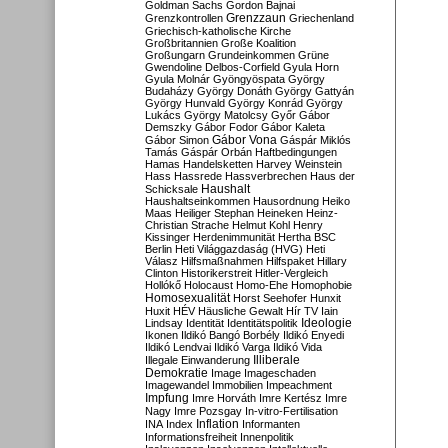
Goldman Sachs
Gordon Bajnai
Grenzzaun
Grenzkontrollen
Griechenland
Griechisch-katholische Kirche
Großbritannien
Große Koalition
Großungarn
Grundeinkommen
Grüne
Gwendoline Delbos-Corfield
Gyula Horn
Gyula Molnár
Gyöngyöspata
György
Budaházy
György Donáth
György Gattyán
György Hunvald
György Konrád
György
Lukács
György Matolcsy
Győr
Gábor
Demszky
Gábor Fodor
Gábor Kaleta
Gábor Vona
Gábor Simon
Gáspár Miklós
Tamás
Gáspár Orbán
Haftbedingungen
Hamas
Handelsketten
Harvey Weinstein
Hass
Hassrede
Hassverbrechen
Haus der
Haushalt
Schicksale
Haushaltseinkommen
Hausordnung
Heiko
Maas
Heiliger Stephan
Heineken
Heinz-
Christian Strache
Helmut Kohl
Henry
Kissinger
Herdenimmunität
Hertha BSC
Berlin
Heti Világgazdaság (HVG)
Heti
Válasz
Hilfsmaßnahmen
Hilfspaket
Hillary
Clinton
Historikerstreit
Hitler-Vergleich
Hollókő
Holocaust
Homo-Ehe
Homophobie
Homosexualität
Horst Seehofer
Hunxit
Huxit
HÉV
Häusliche Gewalt
Hír TV
Iain
Lindsay
Identität
Identitätspolitik
Ideologie
Ikonen
Ildikó Bangó Borbély
Ildikó Enyedi
Ildikó Lendvai
Ildikó Varga
Ildikó Vida
Illiberale
Illegale Einwanderung
Demokratie
Image
Imageschaden
Imagewandel
Immobilien
Impeachment
Impfung
Imre Horváth
Imre Kertész
Imre
Nagy
Imre Pozsgay
In-vitro-Fertilisation
Inflation
INA
Index
Informanten
Informationsfreiheit
Innenpolitik