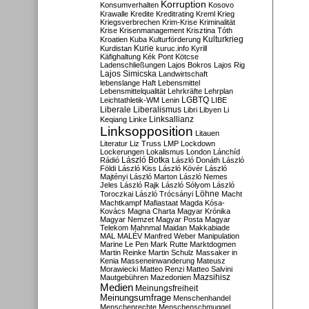
Korruption
Konsumverhalten
Kosovo
Krawalle
Kredite
Kreditrating
Kreml
Krieg
Kriegsverbrechen
Krim-Krise
Kriminalität
Krise
Krisenmanagement
Krisztina Tóth
Kulturkrieg
Kroatien
Kuba
Kulturförderung
Kurdistan
Kurie
kuruc.info
Kyrill
Käfighaltung
Kék Pont
Kötcse
Ladenschließungen
Lajos Bokros
Lajos Rig
Lajos Simicska
Landwirtschaft
lebenslange Haft
Lebensmittel
Lebensmittelqualität
Lehrkräfte
Lehrplan
LGBTQ
Leichtathletik-WM
Lenin
LIBE
Liberale
Liberalismus
Libri
Libyen
Li
Linksallianz
Keqiang
Linke
Linksopposition
Litauen
Literatur
Liz Truss
LMP
Lockdown
Lockerungen
Lokalismus
London
Lánchíd
Rádió
László Botka
László Donáth
László
Földi
László Kiss
László Kövér
László
Majtényi
László Marton
László Nemes
Jeles
László Rajk
László Sólyom
László
Löhne
Toroczkai
László Trócsányi
Macht
Machtkampf
Mafiastaat
Magda Kósa-
Kovács
Magna Charta
Magyar Krónika
Magyar Nemzet
Magyar Posta
Magyar
Telekom
Mahnmal
Maidan
Makkabiade
MAL
MALÉV
Manfred Weber
Manipulation
Marine Le Pen
Mark Rutte
Marktdogmen
Martin Reinke
Martin Schulz
Massaker in
Kenia
Masseneinwanderung
Mateusz
Morawiecki
Matteo Renzi
Matteo Salvini
Mautgebühren
Mazedonien
Mazsihisz
Medien
Meinungsfreiheit
Meinungsumfrage
Menschenhandel
Menschenrechte
Menschenschmuggel