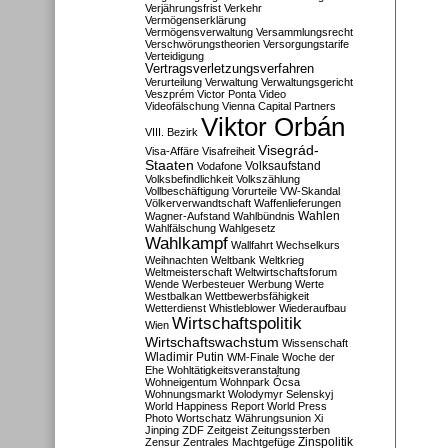
Verjährungsfrist
Verkehr
Vermögenserklärung
Vermögensverwaltung
Versammlungsrecht
Verschwörungstheorien
Versorgungstarife
Verteidigung
Vertragsverletzungsverfahren
Verurteilung
Verwaltung
Verwaltungsgericht
Veszprém
Victor Ponta
Video
Videofälschung
Vienna Capital Partners
Viktor Orbán
VIII. Bezirk
Visegrád-
Visa-Affäre
Visafreiheit
Staaten
Vodafone
Volksaufstand
Volksbefindlichkeit
Volkszählung
Vollbeschäftigung
Vorurteile
VW-Skandal
Völkerverwandtschaft
Waffenlieferungen
Wahlen
Wagner-Aufstand
Wahlbündnis
Wahlfälschung
Wahlgesetz
Wahlkampf
Wallfahrt
Wechselkurs
Weihnachten
Weltbank
Weltkrieg
Weltmeisterschaft
Weltwirtschaftsforum
Wende
Werbesteuer
Werbung
Werte
Westbalkan
Wettbewerbsfähigkeit
Wetterdienst
Whistleblower
Wiederaufbau
Wirtschaftspolitik
Wien
Wirtschaftswachstum
Wissenschaft
Wladimir Putin
WM-Finale
Woche der
Ehe
Wohltätigkeitsveranstaltung
Wohneigentum
Wohnpark Ócsa
Wohnungsmarkt
Wolodymyr Selenskyj
World Happiness Report
World Press
Photo
Wortschatz
Währungsunion
Xi
Jinping
ZDF
Zeitgeist
Zeitungssterben
Zensur
Zentrales Machtgefüge
Zinspolitik