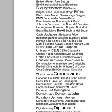
Bethlen-Peyer-Pakt
Betrug
Bevölkerungsrückgang
Bilderberg
Bildungssystem
Bill Clinton
BIP
Billigdarlehen
Binnennachfrage
BKK
Black Lives Matter
Blanka Nagy
Blogger
BMW
Bodenmafia
Bokros-Paket
Bolschewismus
Bootsunglück
Boris
Johnson
Boris Nemzow
Borsod 6
Bosnien-
Herzegowina
Boulevard
Boykott
Braindrain
Brexit
Brand
Bratislava
Buchhandel
Buda-
Budapest
Cash
Budapest Pride
Bulgarien
Bundestagswahl
Burgberg
Bálint
Hóman
Béla Biszku
Béla Kovács
Béla
Markó
Bündnis
Calais
Cannon Hinnant
Carl
Central European
Schmitt
CDU
University (CEU)
CETA
Chanukka
Charlie Hebdo
Charlottesville
Chemnitz
China
Christchurch
Christdemokratie
Christentum
Christian Kern
Christlich-
Demokratische Internationale
Christliche
Freiheit
Christoph Schönborn
CIA
Coca-
Cola
Colleen Bell
Comingout
Conchita
Coronavirus
Wurst
corona
Corvinus-Uni
CPAC
Crash
Csaba András
Dézsi
CSU
Csíki Sör
Dankesgeld
Datenschutz
David B. Cornstein
David
Cameron
David Schwezoff
Davos
Demografie
Debrecen
defi
Demokratie
Demokratische
Koalition
Demonstrationen
Denkfabriken
Denkmal
Denkmal für den
nationalen Zusammenhalt
Dialog
Diplomatie
Digitalisierung