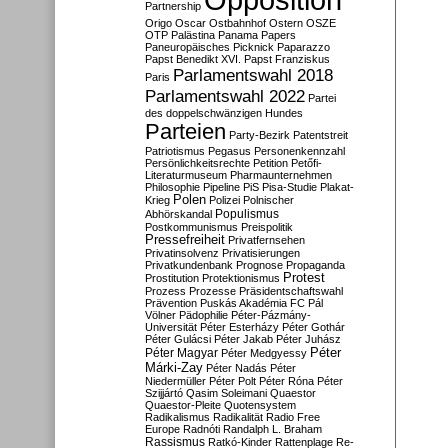
Partnership
Origo
Oscar
Ostbahnhof
Ostern
OSZE
OTP
Palästina
Panama Papers
Paneuropäisches Picknick
Paparazzo
Papst Benedikt XVI.
Papst Franziskus
Parlamentswahl 2018
Paris
Parlamentswahl 2022
Partei
des doppelschwänzigen Hundes
Parteien
Party-Bezirk
Patentstreit
Patriotismus
Pegasus
Personenkennzahl
Persönlichkeitsrechte
Petition
Petőfi-
Literaturmuseum
Pharmaunternehmen
Philosophie
Pipeline
PiS
Pisa-Studie
Plakat-
Polen
Krieg
Polizei
Polnischer
Populismus
Abhörskandal
Postkommunismus
Preispolitik
Pressefreiheit
Privatfernsehen
Privatinsolvenz
Privatisierungen
Privatkundenbank
Prognose
Propaganda
Protest
Prostitution
Protektionismus
Prozess
Prozesse
Präsidentschaftswahl
Prävention
Puskás Akadémia FC
Pál
Völner
Pädophilie
Péter-Pázmány-
Universität
Péter Esterházy
Péter Gothár
Péter Gulácsi
Péter Jakab
Péter Juhász
Péter
Péter Magyar
Péter Medgyessy
Márki-Zay
Péter Nadás
Péter
Niedermüller
Péter Polt
Péter Róna
Péter
Szijjártó
Qasim Soleimani
Quaestor
Quaestor-Pleite
Quotensystem
Radikalismus
Radikalität
Radio Free
Europe
Radnóti
Randalph L. Braham
Rassismus
Ratkó-Kinder
Rattenplage
Re-