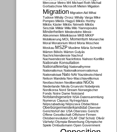
Mercosur
Metro M4
Michael Roth
Michail
Gorbatschow
Microsoft
Mieten
Migation
Migration
Migration Aid
Mihai
Tudose
Mihály Orosz
Mihály Varga
Mike
Pompeo
Miklós Hagyó
Miklós Horthy
Miklós Kásler
Miklós Németh
Miklós
Seszták
Militär
Milla
Milo Yiannopoulos
Minderheiten
Mindestlohn
Minsk-
Abkommen
Mittelklasse
MKB
MKKP
Momentum
Mobilisierung
MOL
Monarchie
Moral
Moratorium
Mord
Moria
Moschee
MSZP
Moskau
Muslime
Mária Schmidt
Márton Békés
Márton Gulyás
Nachrichtendienste
Nachruf
Nachwendezeit
Nacktfotos
Nahost-Konflikt
Nationale Konsultation
Nationalfeiertag
Nationalhymne
Nationalismus
Nationalkonservatismus
Nato
Nationalstaat
NAV
Nazideutschland
Nelson Mandela
Neo-Macchiavellismus
NGOs
Neofaschisten
Neoliberalität
Niederlande
Nikola Gruevski
Nobelpreis
Nordkorea
Nord Stream
Norwegischer
Fonds
Notre Dame
Notstand
Notstandsgesetze
NSA-Datensammlung
Numerus Clausus
Nyíregyháza
Népszabadság
Népszava
Obdachlose
Oberbürgermeisterkandidat
Oberster
Gerichtshof der USA
Oberstes Gericht
Offene Gesellschaft
Offshore-Firmen
Oktoberrevolution
OLAF
Olaf Scholz
Olivér
Várhelyi
Olympia-Bewerbung
Olympische
Spiele
Ombudsmann
Open Government
Opposition