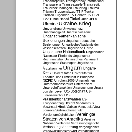
Transkarpatien
Transparency International
Transparenz
Transsexuelle
Transvestit
Trauerbekundungen
Trauertag
Trauma
Trianon
Truppenabzug
TTIP
Tucker
Carlson
Tugenden
TV-Debatte
TV-Duell
Türkei
TV2
Tünde Handó
Uber
UEFA
Ukraine-Krieg
Ukraine
Umverteilung
Umweltschutz
Unabhängigkeit
Unentschlossene
Ungarisch-amerikanische
Beziehungen
Ungarisch-deutsche
Beziehungen
Ungarische Akademie der
Wissenschaften
Ungarische Garde
Ungarische Nationalbank
Ungarischer
Nationaler Filmfonds
Ungarischer
Rechnungshof
Ungarisches Parlament
Ungarische Staatsoper
Ungarische
Ungarn
Ungarn-
Ärztekammer
Kritik
Universitäten
Universität für
Theater- und Filmkunst in Budapest
(SZFE)
Unruhen 2006
Unternehmen
Unternehmenssteuer
Unterschicht
Unterschriftenaktion
Untersuchung
Ursula
US-Botschaft
von der Leyen
US-
US-
Einreiseverbot
Präsidentschaftswahlen
US-
Truppenabzug
Utrecht
Vandalismus
Vasárnapi Hírek
Vatikan
Venezuela
Vera
Jourová
Verbraucherschutz
Vereinigte
Verdienstmöglichkeiten
Staaten von Amerika
Vereinte
Nationen
Verfahren
Verfassungsgericht
Verfassungsänderung
Vergangenheit
Vergewaltigungsvorwurf
Verhandlungen