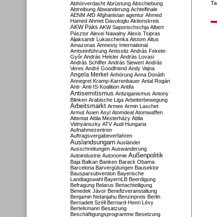
Ta
Abhörverdacht
Abrüstung
Abschiebung
Abtreibung
Abwanderung
Achtelfinale
AENM
AfD
Afghanistan
agentur
Ahmed
Hamed
Ahmet Davutoglu
Aktionskreis
AKW Paks
AKW Saporischschja
Albert
Pásztor
Alexei Nawalny
Alexis Tsipras
Aljaksandr Lukaschenka
Alstom
Altus
Amazonas
Amnesty International
Amtseinführung
Amtssitz
András Fekete-
Győr
András Heisler
András Lovasi
András Schiffer
András Siewert
András
Veres
André Goodfriend
Andy Vajna
Angela Merkel
Anhörung
Anna Donáth
Annegret Kramp-Karrenbauer
Antal Rogán
Anti-
Anti-IS-Koalition
Antifa
Antisemitismus
Antiziganismus
Antony
Blinken
Arabische Liga
Arbeiterbewegung
Arbeitsmarkt
Armee
Armin Laschet
Armut
Asien
Asyl
Atomdeal
Atomwaffen
Attentat
Attila Mesterházy
Attila
Vidnyánszky
ATV
Audi Hungaria
Aufnahmezentren
Auftragsvergabeverfahren
Auslandsungarn
Ausländer
Ausschreitungen
Auswanderung
Außenpolitik
Autoindustrie
Autonomie
Baja
Balkan
Banken
Barack Obama
Barcelona
Barvergütungen
Bausektor
Bausparsubvention
Bayerische
Landtagswahl
BayernLB
Beerdigung
Befragung
Belarus
Benachteiligung
Benedek Jávor
Benefizveranstaltung
Benjamin Netanjahu
Benzinpreis
Berlin
Bernadett Széll
Bernard-Henri Lévy
Bertelsmann
Besatzung
Beschäftigungsprogramme
Besetzung