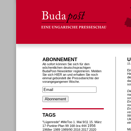
ABONNEMENT
U
Ab sofort können Sie sich für den
15
wöchentlichen deutschsprachigen
Ei
BudaPost-Newsletter registrieren. Melden
Hi
Sie sich HIER an und erhalten Sie noch
di
einmal gebündelt die Presseberichte der
da
vorangegangenen Woche.
sol
Di
na
so
En
no
Er
ve
TAGS
Wo
Uk
"Lügenrede"
#MeToo
1. Mai
9/11
15. März
ei
1956
17-Punkte-Plan
99
168 óra
444
Má
1968er
1989
1989/90
2016
2017
2020