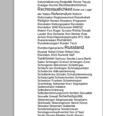
Industrialisierung
Realpolitik
Recep Tayyip
Rechtsextremismus
Erdoğan
Rechte
Rechtsstaatlichkeit
Rede zur Lage
Referendum
der Nation
Reform
Reformation
Regimewechsel
Reisefreiheit
Religion
Renten
Residenz-Programm
Resolution
Rettungspaket
Revolution
Revolution 1848
Rezession
RMDSZ
Roma
Robert Fico
Roger Scruton
Ronald
Lauder
Ron DeSantis
Ron Werber
Rote
Armee
Rotschlammkatastrophe
RTL Klub
Ruinenkneipen
Rumänien
Rumänienungarn
Runder Tisch
Russland
Rundtischgespräche
Ryanair
Ráhel Orbán
Róbert Kiss
Rückblick 2015
Rücktritt
S&P
Sanktionen
Sarkozy
Sarolta Laura Baritz
Satire
Schengen-Grenze
Schengen-Zone
Schengener Abkommen
Schiefergas
Schlacht am Donbogen
Schmalspurbahn
Schottische Volksabstimmung
Schuldenkrise
Schulen
Schulumbenennung
Schwarzgeld
Schwarzkonten
Schweden
Schweizer Franken
Schwimmsport
Scientology
Sebastian Kurz
Segregation
Seidenstraße-Initiative
Selbstbeschränkung
Selbstbestimmungsrecht
Serbien
Sexualität
Sicherheitspolitik
Sexuelle Gewalt
Siebenbürgen
Siegesparade
Sinopharm
Skinheads
Sklavengesetz
Slomó Köves
Slowakei
Slowenien
Solidarität
Sonderbefugnisse
Sondersteuer
Sonntagsverkaufsverbot
Son of Saul
South-Stream-Pipeline
South Stream