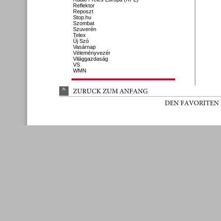
Reflektor
Reposzt
Stop.hu
Szombat
Szuverén
Telex
Új Szó
Vasárnap
Véleményvezér
Világgazdaság
VS
WMN
^
ZURÜ
CK 
ZUM 
ANFANG
DEN 
FAVORITEN 