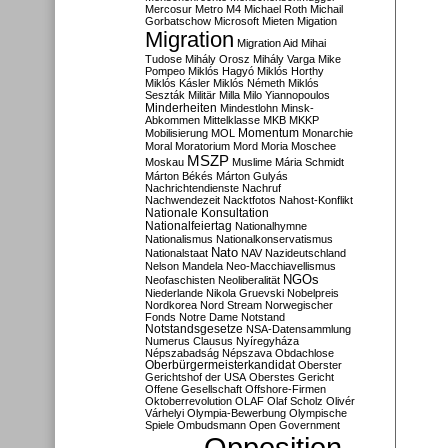
Mercosur
Metro M4
Michael Roth
Michail
Gorbatschow
Microsoft
Mieten
Migation
Migration
Migration Aid
Mihai
Tudose
Mihály Orosz
Mihály Varga
Mike
Pompeo
Miklós Hagyó
Miklós Horthy
Miklós Kásler
Miklós Németh
Miklós
Seszták
Militär
Milla
Milo Yiannopoulos
Minderheiten
Mindestlohn
Minsk-
Abkommen
Mittelklasse
MKB
MKKP
Momentum
Mobilisierung
MOL
Monarchie
Moral
Moratorium
Mord
Moria
Moschee
MSZP
Moskau
Muslime
Mária Schmidt
Márton Békés
Márton Gulyás
Nachrichtendienste
Nachruf
Nachwendezeit
Nacktfotos
Nahost-Konflikt
Nationale Konsultation
Nationalfeiertag
Nationalhymne
Nationalismus
Nationalkonservatismus
Nato
Nationalstaat
NAV
Nazideutschland
Nelson Mandela
Neo-Macchiavellismus
NGOs
Neofaschisten
Neoliberalität
Niederlande
Nikola Gruevski
Nobelpreis
Nordkorea
Nord Stream
Norwegischer
Fonds
Notre Dame
Notstand
Notstandsgesetze
NSA-Datensammlung
Numerus Clausus
Nyíregyháza
Népszabadság
Népszava
Obdachlose
Oberbürgermeisterkandidat
Oberster
Gerichtshof der USA
Oberstes Gericht
Offene Gesellschaft
Offshore-Firmen
Oktoberrevolution
OLAF
Olaf Scholz
Olivér
Várhelyi
Olympia-Bewerbung
Olympische
Spiele
Ombudsmann
Open Government
Opposition