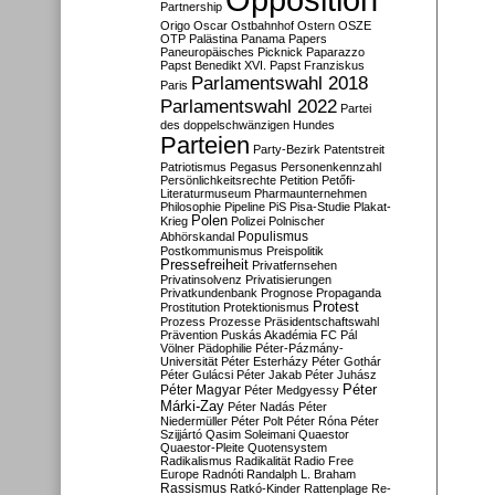
Partnership
Origo
Oscar
Ostbahnhof
Ostern
OSZE
OTP
Palästina
Panama Papers
Paneuropäisches Picknick
Paparazzo
Papst Benedikt XVI.
Papst Franziskus
Parlamentswahl 2018
Paris
Parlamentswahl 2022
Partei
des doppelschwänzigen Hundes
Parteien
Party-Bezirk
Patentstreit
Patriotismus
Pegasus
Personenkennzahl
Persönlichkeitsrechte
Petition
Petőfi-
Literaturmuseum
Pharmaunternehmen
Philosophie
Pipeline
PiS
Pisa-Studie
Plakat-
Polen
Krieg
Polizei
Polnischer
Populismus
Abhörskandal
Postkommunismus
Preispolitik
Pressefreiheit
Privatfernsehen
Privatinsolvenz
Privatisierungen
Privatkundenbank
Prognose
Propaganda
Protest
Prostitution
Protektionismus
Prozess
Prozesse
Präsidentschaftswahl
Prävention
Puskás Akadémia FC
Pál
Völner
Pädophilie
Péter-Pázmány-
Universität
Péter Esterházy
Péter Gothár
Péter Gulácsi
Péter Jakab
Péter Juhász
Péter
Péter Magyar
Péter Medgyessy
Márki-Zay
Péter Nadás
Péter
Niedermüller
Péter Polt
Péter Róna
Péter
Szijjártó
Qasim Soleimani
Quaestor
Quaestor-Pleite
Quotensystem
Radikalismus
Radikalität
Radio Free
Europe
Radnóti
Randalph L. Braham
Rassismus
Ratkó-Kinder
Rattenplage
Re-