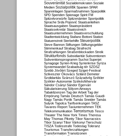
Souveränität
Sozialdemokraten
Soziale
Sozialpolitik
Medien
Spanien
SPAR
Spareinlagen
Sparmaßnahmen
Sparpolitik
SPD
Spenden
Spionage
Spirit FM
Spitzelvorwürfe
Spitzenämter
Sportpolitik
Sprache
Srđa Popović
Staatsanleihen
Staatsausgaben
Staatspräsident
Staatssekretär
Staatsstreich
Staatsunternehmen
Staatsverschuldung
Stadtentwicklung
Stafano Bottoni
Station
Steuerpolitik
Statuenstreit
Sterbehilfe
Steve Bannon
Stiftungen
Stiftungsgelder
Stimmenkauf
Strabag
Strafrecht
Strafzahlungen
Straßenblockaden
Streik
Strukturfonds
Subsidiarität
Subventionen
Subventionsprogramm
Suchoi Superjet
Synagoge
Syrien-Krieg
Syrienkrise
Syriza
Systemwandel
Szabadság tér
SZDSZ
Szebb Jövőért
Szeged
Sziget-Festival
Szilveszter Ókovács
Szilárd Demeter
Szolidaritás
Szárszó
Századvég
Székler
Székler-Autonomie
Székésféhervár
Sándor Csányi
Sándor Egervári
Säkularisierung
Sólyom Airways
Tabaklizenzen
Tag der Arbeit
Tag der
Empörung
Tamás Deutsch
Tamás Gaudi-
Nagy
Tamás Portik
Tamás Sneider
Tamás
Sulyok
Tapolca
Tarifsenkungen
TASZ
Tavares-Report
Taxiunternehmen
TEK
Terrorismus
Telekommunikation
Tesco
Theater
The New York Times
Theresa
May
Thomas Piketty
Tibor Navracsics
Tibor Szanyi
Tibor Várkonyi
Tierschutz
TISZA
Todesstrafe
Todestag
Toleranz
Tourismus
Transferzahlungen
Transformation
Transitzonen