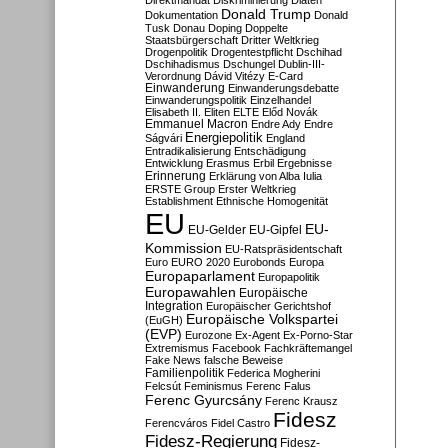
Direktmandat
Diskriminierung
Diäten
Donald Trump
Dokumentation
Donald
Tusk
Donau
Doping
Doppelte
Staatsbürgerschaft
Dritter Weltkrieg
Drogenpolitik
Drogentestpflicht
Dschihad
Dschihadismus
Dschungel
Dublin-III-
Verordnung
Dávid Vitézy
E-Card
Einwanderung
Einwanderungsdebatte
Einwanderungspolitik
Einzelhandel
Elisabeth II.
Eliten
ELTE
Előd Novák
Emmanuel Macron
Endre Ady
Endre
Energiepolitik
Ságvári
England
Entradikalisierung
Entschädigung
Entwicklung
Erasmus
Erbil
Ergebnisse
Erinnerung
Erklärung von Alba Iulia
ERSTE Group
Erster Weltkrieg
Establishment
Ethnische Homogenität
EU
EU-
EU-Gelder
EU-Gipfel
Kommission
EU-Ratspräsidentschaft
Euro
EURO 2020
Eurobonds
Europa
Europaparlament
Europapolitik
Europawahlen
Europäische
Integration
Europäischer Gerichtshof
Europäische Volkspartei
(EuGH)
(EVP)
Eurozone
Ex-Agent
Ex-Porno-Star
Extremismus
Facebook
Fachkräftemangel
Fake News
falsche Beweise
Familienpolitik
Federica Mogherini
Felcsút
Feminismus
Ferenc Falus
Ferenc Gyurcsány
Ferenc Krausz
Fidesz
Ferencváros
Fidel Castro
Fidesz-Regierung
Fidesz-