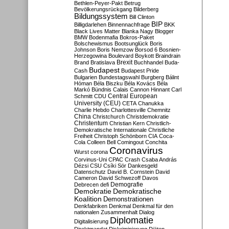
Bethlen-Peyer-Pakt
Betrug
Bevölkerungsrückgang
Bilderberg
Bildungssystem
Bill Clinton
BIP
Billigdarlehen
Binnennachfrage
BKK
Black Lives Matter
Blanka Nagy
Blogger
BMW
Bodenmafia
Bokros-Paket
Bolschewismus
Bootsunglück
Boris
Johnson
Boris Nemzow
Borsod 6
Bosnien-
Herzegowina
Boulevard
Boykott
Braindrain
Brexit
Brand
Bratislava
Buchhandel
Buda-
Budapest
Cash
Budapest Pride
Bulgarien
Bundestagswahl
Burgberg
Bálint
Hóman
Béla Biszku
Béla Kovács
Béla
Markó
Bündnis
Calais
Cannon Hinnant
Carl
Central European
Schmitt
CDU
University (CEU)
CETA
Chanukka
Charlie Hebdo
Charlottesville
Chemnitz
China
Christchurch
Christdemokratie
Christentum
Christian Kern
Christlich-
Demokratische Internationale
Christliche
Freiheit
Christoph Schönborn
CIA
Coca-
Cola
Colleen Bell
Comingout
Conchita
Coronavirus
Wurst
corona
Corvinus-Uni
CPAC
Crash
Csaba András
Dézsi
CSU
Csíki Sör
Dankesgeld
Datenschutz
David B. Cornstein
David
Cameron
David Schwezoff
Davos
Demografie
Debrecen
defi
Demokratie
Demokratische
Koalition
Demonstrationen
Denkfabriken
Denkmal
Denkmal für den
nationalen Zusammenhalt
Dialog
Diplomatie
Digitalisierung