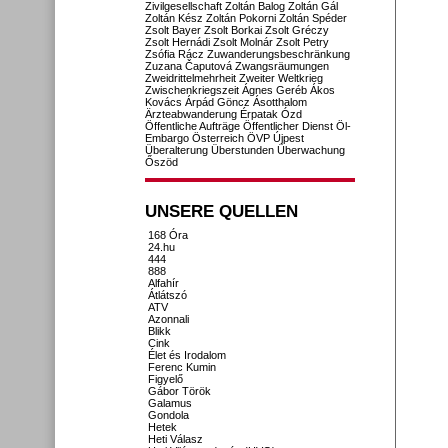
Zivilgesellschaft
Zoltán Balog
Zoltán Gál
Zoltán Kész
Zoltán Pokorni
Zoltán Spéder
Zsolt Bayer
Zsolt Borkai
Zsolt Gréczy
Zsolt Hernádi
Zsolt Molnár
Zsolt Petry
Zsófia Rácz
Zuwanderungsbeschränkung
Zuzana Čaputová
Zwangsräumungen
Zweidrittelmehrheit
Zweiter Weltkrieg
Zwischenkriegszeit
Ágnes Geréb
Ákos
Kovács
Árpád Göncz
Ásotthalom
Ärzteabwanderung
Érpatak
Ózd
Öffentliche Aufträge
Öffentlicher Dienst
Öl-
Embargo
Österreich
ÖVP
Újpest
Überalterung
Überstunden
Überwachung
Őszöd
UNSERE QUELLEN
168 Óra
24.hu
444
888
Alfahír
Átlátszó
ATV
Azonnali
Blikk
Cink
Élet és Irodalom
Ferenc Kumin
Figyelő
Gábor Török
Galamus
Gondola
Hetek
Heti Válasz