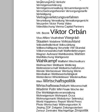
Verjährungsfrist
Verkehr
Vermögenserklärung
Vermögensverwaltung
Versammlungsrecht
Verschwörungstheorien
Versorgungstarife
Verteidigung
Vertragsverletzungsverfahren
Verurteilung
Verwaltung
Verwaltungsgericht
Veszprém
Victor Ponta
Video
Videofälschung
Vienna Capital Partners
Viktor Orbán
VIII. Bezirk
Visegrád-
Visa-Affäre
Visafreiheit
Staaten
Vodafone
Volksaufstand
Volksbefindlichkeit
Volkszählung
Vollbeschäftigung
Vorurteile
VW-Skandal
Völkerverwandtschaft
Waffenlieferungen
Wahlen
Wagner-Aufstand
Wahlbündnis
Wahlfälschung
Wahlgesetz
Wahlkampf
Wallfahrt
Wechselkurs
Weihnachten
Weltbank
Weltkrieg
Weltmeisterschaft
Weltwirtschaftsforum
Wende
Werbesteuer
Werbung
Werte
Westbalkan
Wettbewerbsfähigkeit
Wetterdienst
Whistleblower
Wiederaufbau
Wirtschaftspolitik
Wien
Wirtschaftswachstum
Wissenschaft
Wladimir Putin
WM-Finale
Woche der
Ehe
Wohltätigkeitsveranstaltung
Wohneigentum
Wohnpark Ócsa
Wohnungsmarkt
Wolodymyr Selenskyj
World Happiness Report
World Press
Photo
Wortschatz
Währungsunion
Xi
Jinping
ZDF
Zeitgeist
Zeitungssterben
Zensur
Zentrales Machtgefüge
Zinspolitik