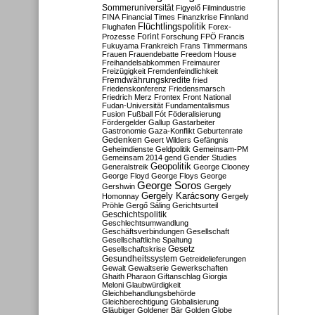
Sommeruniversität
Figyelő
Filmindustrie
FINA
Financial Times
Finanzkrise
Finnland
Flüchtlingspolitik
Flughafen
Forex-
Forint
Prozesse
Forschung
FPÖ
Francis
Fukuyama
Frankreich
Frans Timmermans
Frauen
Frauendebatte
Freedom House
Freihandelsabkommen
Freimaurer
Freizügigkeit
Fremdenfeindlichkeit
Fremdwährungskredite
fried
Friedenskonferenz
Friedensmarsch
Friedrich Merz
Frontex
Front National
Fudan-Universität
Fundamentalismus
Fusion
Fußball
Fót
Föderalisierung
Fördergelder
Gallup
Gastarbeiter
Gastronomie
Gaza-Konflikt
Geburtenrate
Gedenken
Geert Wilders
Gefängnis
Geheimdienste
Geldpolitik
Gemeinsam-PM
Gemeinsam 2014
gend
Gender Studies
Geopolitik
Generalstreik
George Clooney
George Floyd
George Floys
George
George Soros
Gershwin
Gergely
Gergely Karácsony
Homonnay
Gergely
Pröhle
Gergő Sáling
Gerichtsurteil
Geschichtspolitik
Geschlechtsumwandlung
Geschäftsverbindungen
Gesellschaft
Gesellschaftliche Spaltung
Gesetz
Gesellschaftskrise
Gesundheitssystem
Getreidelieferungen
Gewalt
Gewaltserie
Gewerkschaften
Ghaith Pharaon
Giftanschlag
Giorgia
Meloni
Glaubwürdigkeit
Gleichbehandlungsbehörde
Gleichberechtigung
Globalisierung
Gläubiger
Goldener Bär
Golden Globe