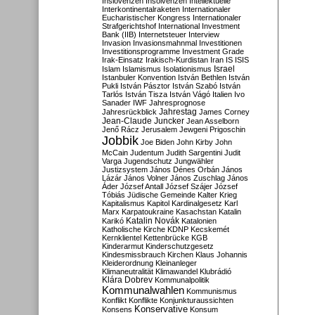
Inslovenzen
Insolvenzen
Intellektuelle
Interkontinentalraketen
Internationaler
Eucharistischer Kongress
Internationaler
Strafgerichtshof
International Investment
Bank (IIB)
Internetsteuer
Interview
Invasion
Invasionsmahnmal
Investitionen
Investitionsprogramme
Investment Grade
Irak-Einsatz
Irakisch-Kurdistan
Iran
IS
ISIS
Israel
Islam
Islamismus
Isolationismus
Istanbuler Konvention
István Bethlen
István
Pukli
István Pásztor
István Szabó
István
Tarlós
István Tisza
István Vágó
Italien
Ivo
Sanader
IWF
Jahresprognose
Jahrestag
Jahresrückblick
James Corney
Jean-Claude Juncker
Jean Asselborn
Jenő Rácz
Jerusalem
Jewgeni Prigoschin
Jobbik
Joe Biden
John Kirby
John
McCain
Judentum
Judith Sargentini
Judit
Varga
Jugendschutz
Jungwähler
Justizsystem
János Dénes Orbán
János
Lázár
János Volner
János Zuschlag
János
Áder
József Antall
József Szájer
József
Tóbiás
Jüdische Gemeinde
Kalter Krieg
Kapitalismus
Kapitol
Kardinalgesetz
Karl
Marx
Karpatoukraine
Kasachstan
Katalin
Katalin Novák
Karikó
Katalonien
Katholische Kirche
KDNP
Kecskemét
Kernklientel
Kettenbrücke
KGB
Kinderarmut
Kinderschutzgesetz
Kindesmissbrauch
Kirchen
Klaus Johannis
Kleiderordnung
Kleinanleger
Klimaneutralität
Klimawandel
Klubrádió
Klára Dobrev
Kommunalpolitik
Kommunalwahlen
Kommunismus
Konflikt
Konflikte
Konjunkturaussichten
Konservative
Konsens
Konsum