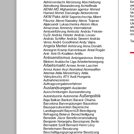
fü
Abhörverdacht
Abrüstung
Abschiebung
wi
Abtreibung
Abwanderung
Achtelfinale
Ce
AENM
AfD
Afghanistan
agentur
Ahmed
Ve
Hamed
Ahmet Davutoglu
Aktionskreis
fo
AKW Paks
AKW Saporischschja
Albert
si
Pásztor
Alexei Nawalny
Alexis Tsipras
Uk
Aljaksandr Lukaschenka
Alstom
Altus
al
Amazonas
Amnesty International
lo
Amtseinführung
Amtssitz
András Fekete-
no
Győr
András Heisler
András Lovasi
András Schiffer
András Siewert
András
Ta
Veres
André Goodfriend
Andy Vajna
Angela Merkel
Anhörung
Anna Donáth
Annegret Kramp-Karrenbauer
Antal Rogán
Anti-
Anti-IS-Koalition
Antifa
Antisemitismus
Antiziganismus
Antony
Blinken
Arabische Liga
Arbeiterbewegung
Arbeitsmarkt
Armee
Armin Laschet
Armut
Asien
Asyl
Atomdeal
Atomwaffen
Attentat
Attila Mesterházy
Attila
Vidnyánszky
ATV
Audi Hungaria
Aufnahmezentren
Auftragsvergabeverfahren
Auslandsungarn
Ausländer
Ausschreitungen
Auswanderung
Außenpolitik
Autoindustrie
Autonomie
Baja
Balkan
Banken
Barack Obama
Barcelona
Barvergütungen
Bausektor
Bausparsubvention
Bayerische
Landtagswahl
BayernLB
Beerdigung
Befragung
Belarus
Benachteiligung
Benedek Jávor
Benefizveranstaltung
Benjamin Netanjahu
Benzinpreis
Berlin
Bernadett Széll
Bernard-Henri Lévy
Bertelsmann
Besatzung
Beschäftigungsprogramme
Besetzung