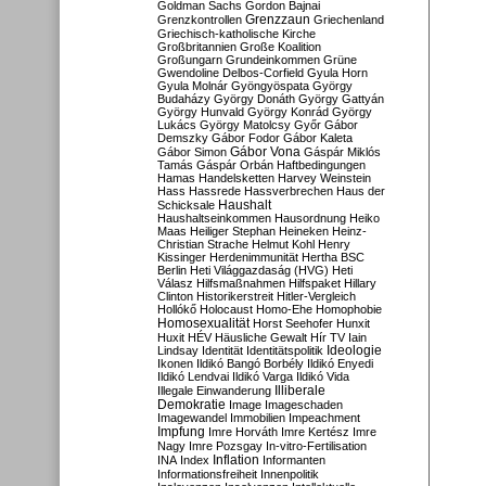
Goldman Sachs
Gordon Bajnai
Grenzzaun
Grenzkontrollen
Griechenland
Griechisch-katholische Kirche
Großbritannien
Große Koalition
Großungarn
Grundeinkommen
Grüne
Gwendoline Delbos-Corfield
Gyula Horn
Gyula Molnár
Gyöngyöspata
György
Budaházy
György Donáth
György Gattyán
György Hunvald
György Konrád
György
Lukács
György Matolcsy
Győr
Gábor
Demszky
Gábor Fodor
Gábor Kaleta
Gábor Vona
Gábor Simon
Gáspár Miklós
Tamás
Gáspár Orbán
Haftbedingungen
Hamas
Handelsketten
Harvey Weinstein
Hass
Hassrede
Hassverbrechen
Haus der
Haushalt
Schicksale
Haushaltseinkommen
Hausordnung
Heiko
Maas
Heiliger Stephan
Heineken
Heinz-
Christian Strache
Helmut Kohl
Henry
Kissinger
Herdenimmunität
Hertha BSC
Berlin
Heti Világgazdaság (HVG)
Heti
Válasz
Hilfsmaßnahmen
Hilfspaket
Hillary
Clinton
Historikerstreit
Hitler-Vergleich
Hollókő
Holocaust
Homo-Ehe
Homophobie
Homosexualität
Horst Seehofer
Hunxit
Huxit
HÉV
Häusliche Gewalt
Hír TV
Iain
Lindsay
Identität
Identitätspolitik
Ideologie
Ikonen
Ildikó Bangó Borbély
Ildikó Enyedi
Ildikó Lendvai
Ildikó Varga
Ildikó Vida
Illiberale
Illegale Einwanderung
Demokratie
Image
Imageschaden
Imagewandel
Immobilien
Impeachment
Impfung
Imre Horváth
Imre Kertész
Imre
Nagy
Imre Pozsgay
In-vitro-Fertilisation
Inflation
INA
Index
Informanten
Informationsfreiheit
Innenpolitik