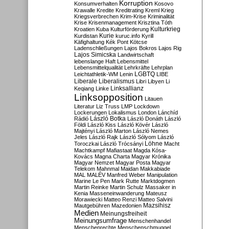
Korruption
Konsumverhalten
Kosovo
Krawalle
Kredite
Kreditrating
Kreml
Krieg
Kriegsverbrechen
Krim-Krise
Kriminalität
Krise
Krisenmanagement
Krisztina Tóth
Kulturkrieg
Kroatien
Kuba
Kulturförderung
Kurdistan
Kurie
kuruc.info
Kyrill
Käfighaltung
Kék Pont
Kötcse
Ladenschließungen
Lajos Bokros
Lajos Rig
Lajos Simicska
Landwirtschaft
lebenslange Haft
Lebensmittel
Lebensmittelqualität
Lehrkräfte
Lehrplan
LGBTQ
Leichtathletik-WM
Lenin
LIBE
Liberale
Liberalismus
Libri
Libyen
Li
Linksallianz
Keqiang
Linke
Linksopposition
Litauen
Literatur
Liz Truss
LMP
Lockdown
Lockerungen
Lokalismus
London
Lánchíd
Rádió
László Botka
László Donáth
László
Földi
László Kiss
László Kövér
László
Majtényi
László Marton
László Nemes
Jeles
László Rajk
László Sólyom
László
Löhne
Toroczkai
László Trócsányi
Macht
Machtkampf
Mafiastaat
Magda Kósa-
Kovács
Magna Charta
Magyar Krónika
Magyar Nemzet
Magyar Posta
Magyar
Telekom
Mahnmal
Maidan
Makkabiade
MAL
MALÉV
Manfred Weber
Manipulation
Marine Le Pen
Mark Rutte
Marktdogmen
Martin Reinke
Martin Schulz
Massaker in
Kenia
Masseneinwanderung
Mateusz
Morawiecki
Matteo Renzi
Matteo Salvini
Mautgebühren
Mazedonien
Mazsihisz
Medien
Meinungsfreiheit
Meinungsumfrage
Menschenhandel
Menschenrechte
Menschenschmuggel