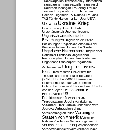
Transkarpatien
Transparency International
Transparenz
Transsexuelle
Transvestit
Trauerbekundungen
Trauertag
Trauma
Trianon
Truppenabzug
TTIP
Tucker
Carlson
Tugenden
TV-Debatte
TV-Duell
Türkei
TV2
Tünde Handó
Uber
UEFA
Ukraine-Krieg
Ukraine
Umverteilung
Umweltschutz
Unabhängigkeit
Unentschlossene
Ungarisch-amerikanische
Beziehungen
Ungarisch-deutsche
Beziehungen
Ungarische Akademie der
Wissenschaften
Ungarische Garde
Ungarische Nationalbank
Ungarischer
Nationaler Filmfonds
Ungarischer
Rechnungshof
Ungarisches Parlament
Ungarische Staatsoper
Ungarische
Ungarn
Ungarn-
Ärztekammer
Kritik
Universitäten
Universität für
Theater- und Filmkunst in Budapest
(SZFE)
Unruhen 2006
Unternehmen
Unternehmenssteuer
Unterschicht
Unterschriftenaktion
Untersuchung
Ursula
US-Botschaft
von der Leyen
US-
US-
Einreiseverbot
Präsidentschaftswahlen
US-
Truppenabzug
Utrecht
Vandalismus
Vasárnapi Hírek
Vatikan
Venezuela
Vera
Jourová
Verbraucherschutz
Vereinigte
Verdienstmöglichkeiten
Staaten von Amerika
Vereinte
Nationen
Verfahren
Verfassungsgericht
Verfassungsänderung
Vergangenheit
Vergewaltigungsvorwurf
Verhandlungen