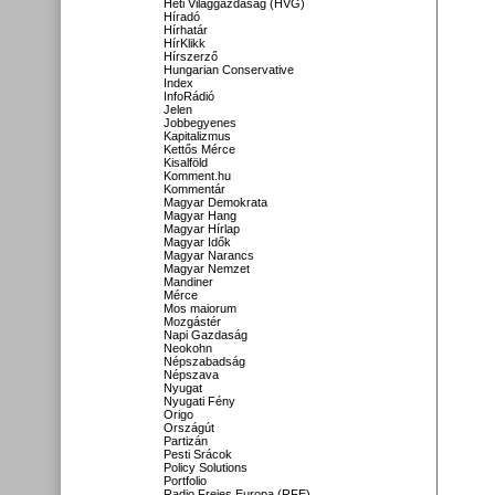
Heti Világgazdaság (HVG)
Híradó
Hírhatár
HírKlikk
Hírszerző
Hungarian Conservative
Index
InfoRádió
Jelen
Jobbegyenes
Kapitalizmus
Kettős Mérce
Kisalföld
Komment.hu
Kommentár
Magyar Demokrata
Magyar Hang
Magyar Hírlap
Magyar Idők
Magyar Narancs
Magyar Nemzet
Mandiner
Mérce
Mos maiorum
Mozgástér
Napi Gazdaság
Neokohn
Népszabadság
Népszava
Nyugat
Nyugati Fény
Origo
Országút
Partizán
Pesti Srácok
Policy Solutions
Portfolio
Radio Freies Europa (RFE)