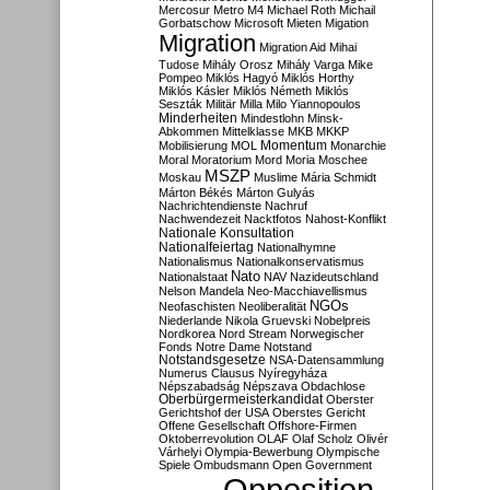
Mercosur
Metro M4
Michael Roth
Michail
Gorbatschow
Microsoft
Mieten
Migation
Migration
Migration Aid
Mihai
Tudose
Mihály Orosz
Mihály Varga
Mike
Pompeo
Miklós Hagyó
Miklós Horthy
Miklós Kásler
Miklós Németh
Miklós
Seszták
Militär
Milla
Milo Yiannopoulos
Minderheiten
Mindestlohn
Minsk-
Abkommen
Mittelklasse
MKB
MKKP
Momentum
Mobilisierung
MOL
Monarchie
Moral
Moratorium
Mord
Moria
Moschee
MSZP
Moskau
Muslime
Mária Schmidt
Márton Békés
Márton Gulyás
Nachrichtendienste
Nachruf
Nachwendezeit
Nacktfotos
Nahost-Konflikt
Nationale Konsultation
Nationalfeiertag
Nationalhymne
Nationalismus
Nationalkonservatismus
Nato
Nationalstaat
NAV
Nazideutschland
Nelson Mandela
Neo-Macchiavellismus
NGOs
Neofaschisten
Neoliberalität
Niederlande
Nikola Gruevski
Nobelpreis
Nordkorea
Nord Stream
Norwegischer
Fonds
Notre Dame
Notstand
Notstandsgesetze
NSA-Datensammlung
Numerus Clausus
Nyíregyháza
Népszabadság
Népszava
Obdachlose
Oberbürgermeisterkandidat
Oberster
Gerichtshof der USA
Oberstes Gericht
Offene Gesellschaft
Offshore-Firmen
Oktoberrevolution
OLAF
Olaf Scholz
Olivér
Várhelyi
Olympia-Bewerbung
Olympische
Spiele
Ombudsmann
Open Government
Opposition