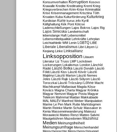
Korruption
Konsumverhalten
Kosovo
Krawalle
Kredite
Kreditrating
Kreml
Krieg
Kriegsverbrechen
Krim-Krise
Kriminalität
Krise
Krisenmanagement
Krisztina Tóth
Kulturkrieg
Kroatien
Kuba
Kulturförderung
Kurdistan
Kurie
kuruc.info
Kyrill
Käfighaltung
Kék Pont
Kötcse
Ladenschließungen
Lajos Bokros
Lajos Rig
Lajos Simicska
Landwirtschaft
lebenslange Haft
Lebensmittel
Lebensmittelqualität
Lehrkräfte
Lehrplan
LGBTQ
Leichtathletik-WM
Lenin
LIBE
Liberale
Liberalismus
Libri
Libyen
Li
Linksallianz
Keqiang
Linke
Linksopposition
Litauen
Literatur
Liz Truss
LMP
Lockdown
Lockerungen
Lokalismus
London
Lánchíd
Rádió
László Botka
László Donáth
László
Földi
László Kiss
László Kövér
László
Majtényi
László Marton
László Nemes
Jeles
László Rajk
László Sólyom
László
Löhne
Toroczkai
László Trócsányi
Macht
Machtkampf
Mafiastaat
Magda Kósa-
Kovács
Magna Charta
Magyar Krónika
Magyar Nemzet
Magyar Posta
Magyar
Telekom
Mahnmal
Maidan
Makkabiade
MAL
MALÉV
Manfred Weber
Manipulation
Marine Le Pen
Mark Rutte
Marktdogmen
Martin Reinke
Martin Schulz
Massaker in
Kenia
Masseneinwanderung
Mateusz
Morawiecki
Matteo Renzi
Matteo Salvini
Mautgebühren
Mazedonien
Mazsihisz
Medien
Meinungsfreiheit
Meinungsumfrage
Menschenhandel
Menschenrechte
Menschenschmuggel