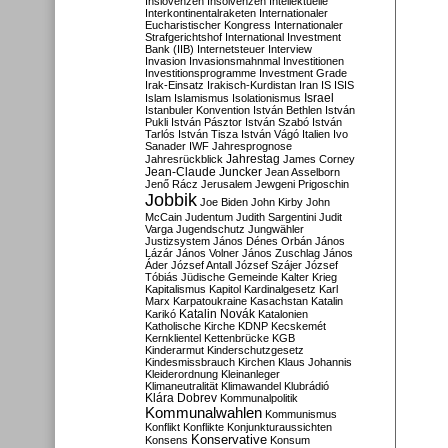
Inslovenzen
Insolvenzen
Intellektuelle
Interkontinentalraketen
Internationaler
Eucharistischer Kongress
Internationaler
Strafgerichtshof
International Investment
Bank (IIB)
Internetsteuer
Interview
Invasion
Invasionsmahnmal
Investitionen
Investitionsprogramme
Investment Grade
Irak-Einsatz
Irakisch-Kurdistan
Iran
IS
ISIS
Israel
Islam
Islamismus
Isolationismus
Istanbuler Konvention
István Bethlen
István
Pukli
István Pásztor
István Szabó
István
Tarlós
István Tisza
István Vágó
Italien
Ivo
Sanader
IWF
Jahresprognose
Jahrestag
Jahresrückblick
James Corney
Jean-Claude Juncker
Jean Asselborn
Jenő Rácz
Jerusalem
Jewgeni Prigoschin
Jobbik
Joe Biden
John Kirby
John
McCain
Judentum
Judith Sargentini
Judit
Varga
Jugendschutz
Jungwähler
Justizsystem
János Dénes Orbán
János
Lázár
János Volner
János Zuschlag
János
Áder
József Antall
József Szájer
József
Tóbiás
Jüdische Gemeinde
Kalter Krieg
Kapitalismus
Kapitol
Kardinalgesetz
Karl
Marx
Karpatoukraine
Kasachstan
Katalin
Katalin Novák
Karikó
Katalonien
Katholische Kirche
KDNP
Kecskemét
Kernklientel
Kettenbrücke
KGB
Kinderarmut
Kinderschutzgesetz
Kindesmissbrauch
Kirchen
Klaus Johannis
Kleiderordnung
Kleinanleger
Klimaneutralität
Klimawandel
Klubrádió
Klára Dobrev
Kommunalpolitik
Kommunalwahlen
Kommunismus
Konflikt
Konflikte
Konjunkturaussichten
Konservative
Konsens
Konsum