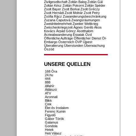
Zivilgesellschaft
Zoltán Balog
Zoltán Gál
Zoltán Kész
Zoltán Pokorni
Zoltán Spéder
Zsolt Bayer
Zsolt Borkai
Zsolt Gréczy
Zsolt Hernádi
Zsolt Molnár
Zsolt Petry
Zsófia Rácz
Zuwanderungsbeschränkung
Zuzana Čaputová
Zwangsräumungen
Zweidrittelmehrheit
Zweiter Weltkrieg
Zwischenkriegszeit
Ágnes Geréb
Ákos
Kovács
Árpád Göncz
Ásotthalom
Ärzteabwanderung
Érpatak
Ózd
Öffentliche Aufträge
Öffentlicher Dienst
Öl-
Embargo
Österreich
ÖVP
Újpest
Überalterung
Überstunden
Überwachung
Őszöd
UNSERE QUELLEN
168 Óra
24.hu
444
888
Alfahír
Átlátszó
ATV
Azonnali
Blikk
Cink
Élet és Irodalom
Ferenc Kumin
Figyelő
Gábor Török
Galamus
Gondola
Hetek
Heti Válasz