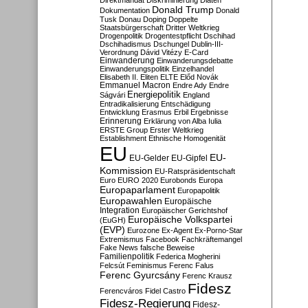
Direktmandat
Diskriminierung
Diäten
Donald Trump
Dokumentation
Donald
Tusk
Donau
Doping
Doppelte
Staatsbürgerschaft
Dritter Weltkrieg
Drogenpolitik
Drogentestpflicht
Dschihad
Dschihadismus
Dschungel
Dublin-III-
Verordnung
Dávid Vitézy
E-Card
Einwanderung
Einwanderungsdebatte
Einwanderungspolitik
Einzelhandel
Elisabeth II.
Eliten
ELTE
Előd Novák
Emmanuel Macron
Endre Ady
Endre
Energiepolitik
Ságvári
England
Entradikalisierung
Entschädigung
Entwicklung
Erasmus
Erbil
Ergebnisse
Erinnerung
Erklärung von Alba Iulia
ERSTE Group
Erster Weltkrieg
Establishment
Ethnische Homogenität
EU
EU-
EU-Gelder
EU-Gipfel
Kommission
EU-Ratspräsidentschaft
Euro
EURO 2020
Eurobonds
Europa
Europaparlament
Europapolitik
Europawahlen
Europäische
Integration
Europäischer Gerichtshof
Europäische Volkspartei
(EuGH)
(EVP)
Eurozone
Ex-Agent
Ex-Porno-Star
Extremismus
Facebook
Fachkräftemangel
Fake News
falsche Beweise
Familienpolitik
Federica Mogherini
Felcsút
Feminismus
Ferenc Falus
Ferenc Gyurcsány
Ferenc Krausz
Fidesz
Ferencváros
Fidel Castro
Fidesz-Regierung
Fidesz-