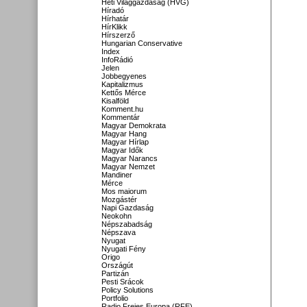
Heti Világgazdaság (HVG)
Híradó
Hírhatár
HírKlikk
Hírszerző
Hungarian Conservative
Index
InfoRádió
Jelen
Jobbegyenes
Kapitalizmus
Kettős Mérce
Kisalföld
Komment.hu
Kommentár
Magyar Demokrata
Magyar Hang
Magyar Hírlap
Magyar Idők
Magyar Narancs
Magyar Nemzet
Mandiner
Mérce
Mos maiorum
Mozgástér
Napi Gazdaság
Neokohn
Népszabadság
Népszava
Nyugat
Nyugati Fény
Origo
Országút
Partizán
Pesti Srácok
Policy Solutions
Portfolio
Radio Freies Europa (RFE)