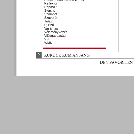
Reflektor
Reposzt
Stop.hu
Szombat
Szuverén
Telex
Új Szó
Vasárnap
Véleményvezér
Világgazdaság
VS
WMN
^
ZURÜ
CK 
ZUM 
ANFANG
DEN 
FAVORITEN 