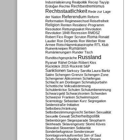
Industrialisierung
Realpolitik
Recep Tayyip
Rechtsextremismus
Erdoğan
Rechte
Rechtsstaatlichkeit
Rede zur Lage
Referendum
der Nation
Reform
Reformation
Regimewechsel
Reisefreiheit
Religion
Renten
Residenz-Programm
Resolution
Rettungspaket
Revolution
Revolution 1848
Rezession
RMDSZ
Roma
Robert Fico
Roger Scruton
Ronald
Lauder
Ron DeSantis
Ron Werber
Rote
Armee
Rotschlammkatastrophe
RTL Klub
Ruinenkneipen
Rumänien
Rumänienungarn
Runder Tisch
Russland
Rundtischgespräche
Ryanair
Ráhel Orbán
Róbert Kiss
Rückblick 2015
Rücktritt
S&P
Sanktionen
Sarkozy
Sarolta Laura Baritz
Satire
Schengen-Grenze
Schengen-Zone
Schengener Abkommen
Schiefergas
Schlacht am Donbogen
Schmalspurbahn
Schottische Volksabstimmung
Schuldenkrise
Schulen
Schulumbenennung
Schwarzgeld
Schwarzkonten
Schweden
Schweizer Franken
Schwimmsport
Scientology
Sebastian Kurz
Segregation
Seidenstraße-Initiative
Selbstbeschränkung
Selbstbestimmungsrecht
Serbien
Sexualität
Sicherheitspolitik
Sexuelle Gewalt
Siebenbürgen
Siegesparade
Sinopharm
Skinheads
Sklavengesetz
Slomó Köves
Slowakei
Slowenien
Solidarität
Sonderbefugnisse
Sondersteuer
Sonntagsverkaufsverbot
Son of Saul
South-Stream-Pipeline
South Stream