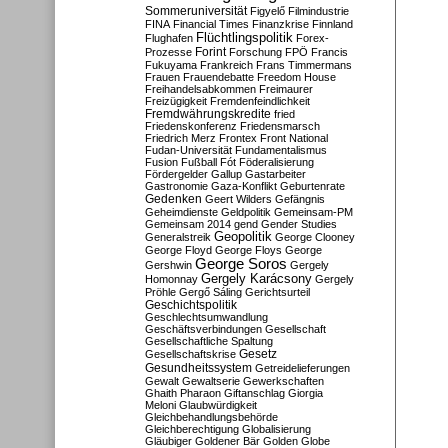
Sommeruniversität
Figyelő
Filmindustrie
FINA
Financial Times
Finanzkrise
Finnland
Flüchtlingspolitik
Flughafen
Forex-
Forint
Prozesse
Forschung
FPÖ
Francis
Fukuyama
Frankreich
Frans Timmermans
Frauen
Frauendebatte
Freedom House
Freihandelsabkommen
Freimaurer
Freizügigkeit
Fremdenfeindlichkeit
Fremdwährungskredite
fried
Friedenskonferenz
Friedensmarsch
Friedrich Merz
Frontex
Front National
Fudan-Universität
Fundamentalismus
Fusion
Fußball
Fót
Föderalisierung
Fördergelder
Gallup
Gastarbeiter
Gastronomie
Gaza-Konflikt
Geburtenrate
Gedenken
Geert Wilders
Gefängnis
Geheimdienste
Geldpolitik
Gemeinsam-PM
Gemeinsam 2014
gend
Gender Studies
Geopolitik
Generalstreik
George Clooney
George Floyd
George Floys
George
George Soros
Gershwin
Gergely
Gergely Karácsony
Homonnay
Gergely
Pröhle
Gergő Sáling
Gerichtsurteil
Geschichtspolitik
Geschlechtsumwandlung
Geschäftsverbindungen
Gesellschaft
Gesellschaftliche Spaltung
Gesetz
Gesellschaftskrise
Gesundheitssystem
Getreidelieferungen
Gewalt
Gewaltserie
Gewerkschaften
Ghaith Pharaon
Giftanschlag
Giorgia
Meloni
Glaubwürdigkeit
Gleichbehandlungsbehörde
Gleichberechtigung
Globalisierung
Gläubiger
Goldener Bär
Golden Globe