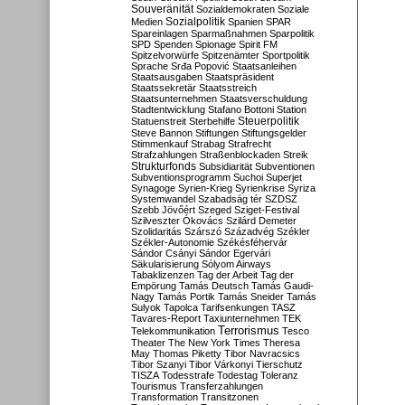
Souveränität
Sozialdemokraten
Soziale
Sozialpolitik
Medien
Spanien
SPAR
Spareinlagen
Sparmaßnahmen
Sparpolitik
SPD
Spenden
Spionage
Spirit FM
Spitzelvorwürfe
Spitzenämter
Sportpolitik
Sprache
Srđa Popović
Staatsanleihen
Staatsausgaben
Staatspräsident
Staatssekretär
Staatsstreich
Staatsunternehmen
Staatsverschuldung
Stadtentwicklung
Stafano Bottoni
Station
Steuerpolitik
Statuenstreit
Sterbehilfe
Steve Bannon
Stiftungen
Stiftungsgelder
Stimmenkauf
Strabag
Strafrecht
Strafzahlungen
Straßenblockaden
Streik
Strukturfonds
Subsidiarität
Subventionen
Subventionsprogramm
Suchoi Superjet
Synagoge
Syrien-Krieg
Syrienkrise
Syriza
Systemwandel
Szabadság tér
SZDSZ
Szebb Jövőért
Szeged
Sziget-Festival
Szilveszter Ókovács
Szilárd Demeter
Szolidaritás
Szárszó
Századvég
Székler
Székler-Autonomie
Székésféhervár
Sándor Csányi
Sándor Egervári
Säkularisierung
Sólyom Airways
Tabaklizenzen
Tag der Arbeit
Tag der
Empörung
Tamás Deutsch
Tamás Gaudi-
Nagy
Tamás Portik
Tamás Sneider
Tamás
Sulyok
Tapolca
Tarifsenkungen
TASZ
Tavares-Report
Taxiunternehmen
TEK
Terrorismus
Telekommunikation
Tesco
Theater
The New York Times
Theresa
May
Thomas Piketty
Tibor Navracsics
Tibor Szanyi
Tibor Várkonyi
Tierschutz
TISZA
Todesstrafe
Todestag
Toleranz
Tourismus
Transferzahlungen
Transformation
Transitzonen