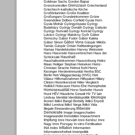
Goldman Sachs
Gordon Bajnai
Grenzzaun
Grenzkontrollen
Griechenland
Griechisch-katholische Kirche
Großbritannien
Große Koalition
Großungarn
Grundeinkommen
Grüne
Gwendoline Delbos-Corfield
Gyula Horn
Gyula Molnár
Gyöngyöspata
György
Budaházy
György Donáth
György Gattyán
György Hunvald
György Konrád
György
Lukács
György Matolcsy
Győr
Gábor
Demszky
Gábor Fodor
Gábor Kaleta
Gábor Vona
Gábor Simon
Gáspár Miklós
Tamás
Gáspár Orbán
Haftbedingungen
Hamas
Handelsketten
Harvey Weinstein
Hass
Hassrede
Hassverbrechen
Haus der
Haushalt
Schicksale
Haushaltseinkommen
Hausordnung
Heiko
Maas
Heiliger Stephan
Heineken
Heinz-
Christian Strache
Helmut Kohl
Henry
Kissinger
Herdenimmunität
Hertha BSC
Berlin
Heti Világgazdaság (HVG)
Heti
Válasz
Hilfsmaßnahmen
Hilfspaket
Hillary
Clinton
Historikerstreit
Hitler-Vergleich
Hollókő
Holocaust
Homo-Ehe
Homophobie
Homosexualität
Horst Seehofer
Hunxit
Huxit
HÉV
Häusliche Gewalt
Hír TV
Iain
Lindsay
Identität
Identitätspolitik
Ideologie
Ikonen
Ildikó Bangó Borbély
Ildikó Enyedi
Ildikó Lendvai
Ildikó Varga
Ildikó Vida
Illiberale
Illegale Einwanderung
Demokratie
Image
Imageschaden
Imagewandel
Immobilien
Impeachment
Impfung
Imre Horváth
Imre Kertész
Imre
Nagy
Imre Pozsgay
In-vitro-Fertilisation
Inflation
INA
Index
Informanten
Informationsfreiheit
Innenpolitik