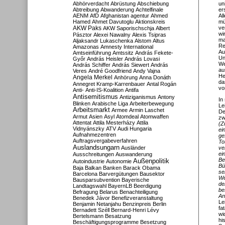
Abhörverdacht
Abrüstung
Abschiebung
un
Abtreibung
Abwanderung
Achtelfinale
er
AENM
AfD
Afghanistan
agentur
Ahmed
Al
Hamed
Ahmet Davutoglu
Aktionskreis
mü
AKW Paks
ve
AKW Saporischschja
Albert
wi
Pásztor
Alexei Nawalny
Alexis Tsipras
ma
Aljaksandr Lukaschenka
Alstom
Altus
Re
Amazonas
Amnesty International
Au
Amtseinführung
Amtssitz
András Fekete-
Un
Győr
András Heisler
András Lovasi
We
András Schiffer
András Siewert
András
au
Veres
André Goodfriend
Andy Vajna
He
Angela Merkel
Anhörung
Anna Donáth
da
Annegret Kramp-Karrenbauer
Antal Rogán
vo
Anti-
Anti-IS-Koalition
Antifa
Antisemitismus
Antiziganismus
Antony
In
Blinken
Arabische Liga
Arbeiterbewegung
Le
Arbeitsmarkt
Armee
Armin Laschet
De
Armut
Asien
Asyl
Atomdeal
Atomwaffen
zw
Attentat
Attila Mesterházy
Attila
(Z
Vidnyánszky
ATV
Audi Hungaria
ei
Aufnahmezentren
ge
Auftragsvergabeverfahren
To
Auslandsungarn
Ausländer
ve
ei
Ausschreitungen
Auswanderung
Be
Außenpolitik
Autoindustrie
Autonomie
Bü
Baja
Balkan
Banken
Barack Obama
se
Barcelona
Barvergütungen
Bausektor
We
Bausparsubvention
Bayerische
de
Landtagswahl
BayernLB
Beerdigung
be
Befragung
Belarus
Benachteiligung
An
Benedek Jávor
Benefizveranstaltung
Le
Benjamin Netanjahu
Benzinpreis
Berlin
fa
Bernadett Széll
Bernard-Henri Lévy
wi
Bertelsmann
Besatzung
hi
Beschäftigungsprogramme
Besetzung