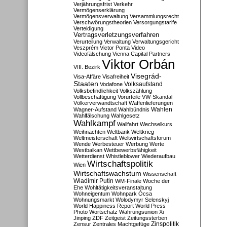
Verjährungsfrist
Verkehr
Vermögenserklärung
Vermögensverwaltung
Versammlungsrecht
Verschwörungstheorien
Versorgungstarife
Verteidigung
Vertragsverletzungsverfahren
Verurteilung
Verwaltung
Verwaltungsgericht
Veszprém
Victor Ponta
Video
Videofälschung
Vienna Capital Partners
Viktor Orbán
VIII. Bezirk
Visegrád-
Visa-Affäre
Visafreiheit
Staaten
Vodafone
Volksaufstand
Volksbefindlichkeit
Volkszählung
Vollbeschäftigung
Vorurteile
VW-Skandal
Völkerverwandtschaft
Waffenlieferungen
Wahlen
Wagner-Aufstand
Wahlbündnis
Wahlfälschung
Wahlgesetz
Wahlkampf
Wallfahrt
Wechselkurs
Weihnachten
Weltbank
Weltkrieg
Weltmeisterschaft
Weltwirtschaftsforum
Wende
Werbesteuer
Werbung
Werte
Westbalkan
Wettbewerbsfähigkeit
Wetterdienst
Whistleblower
Wiederaufbau
Wirtschaftspolitik
Wien
Wirtschaftswachstum
Wissenschaft
Wladimir Putin
WM-Finale
Woche der
Ehe
Wohltätigkeitsveranstaltung
Wohneigentum
Wohnpark Ócsa
Wohnungsmarkt
Wolodymyr Selenskyj
World Happiness Report
World Press
Photo
Wortschatz
Währungsunion
Xi
Jinping
ZDF
Zeitgeist
Zeitungssterben
Zensur
Zentrales Machtgefüge
Zinspolitik