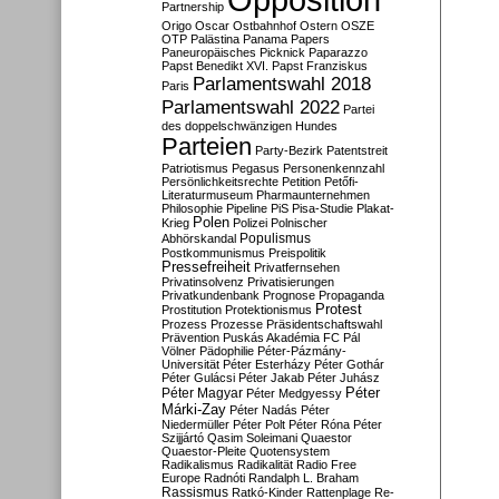
Partnership
Origo
Oscar
Ostbahnhof
Ostern
OSZE
OTP
Palästina
Panama Papers
Paneuropäisches Picknick
Paparazzo
Papst Benedikt XVI.
Papst Franziskus
Parlamentswahl 2018
Paris
Parlamentswahl 2022
Partei
des doppelschwänzigen Hundes
Parteien
Party-Bezirk
Patentstreit
Patriotismus
Pegasus
Personenkennzahl
Persönlichkeitsrechte
Petition
Petőfi-
Literaturmuseum
Pharmaunternehmen
Philosophie
Pipeline
PiS
Pisa-Studie
Plakat-
Polen
Krieg
Polizei
Polnischer
Populismus
Abhörskandal
Postkommunismus
Preispolitik
Pressefreiheit
Privatfernsehen
Privatinsolvenz
Privatisierungen
Privatkundenbank
Prognose
Propaganda
Protest
Prostitution
Protektionismus
Prozess
Prozesse
Präsidentschaftswahl
Prävention
Puskás Akadémia FC
Pál
Völner
Pädophilie
Péter-Pázmány-
Universität
Péter Esterházy
Péter Gothár
Péter Gulácsi
Péter Jakab
Péter Juhász
Péter
Péter Magyar
Péter Medgyessy
Márki-Zay
Péter Nadás
Péter
Niedermüller
Péter Polt
Péter Róna
Péter
Szijjártó
Qasim Soleimani
Quaestor
Quaestor-Pleite
Quotensystem
Radikalismus
Radikalität
Radio Free
Europe
Radnóti
Randalph L. Braham
Rassismus
Ratkó-Kinder
Rattenplage
Re-