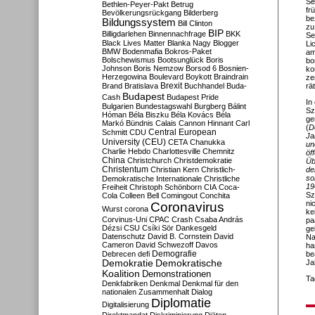
Se
Bethlen-Peyer-Pakt
Betrug
fr
Bevölkerungsrückgang
Bilderberg
be
Bildungssystem
Bill Clinton
zu
BIP
Billigdarlehen
Binnennachfrage
BKK
Se
Black Lives Matter
Blanka Nagy
Blogger
Li
BMW
Bodenmafia
Bokros-Paket
am
Bolschewismus
Bootsunglück
Boris
bo
Johnson
Boris Nemzow
Borsod 6
Bosnien-
ko
Herzegowina
Boulevard
Boykott
Braindrain
ze
Brexit
Brand
Bratislava
Buchhandel
Buda-
rä
Budapest
Cash
Budapest Pride
In
Bulgarien
Bundestagswahl
Burgberg
Bálint
Sz
Hóman
Béla Biszku
Béla Kovács
Béla
ge
Markó
Bündnis
Calais
Cannon Hinnant
Carl
(
D
Central European
Schmitt
CDU
Ja
University (CEU)
CETA
Chanukka
un
Charlie Hebdo
Charlottesville
Chemnitz
öf
China
Christchurch
Christdemokratie
Üb
Christentum
Christian Kern
Christlich-
de
so
Demokratische Internationale
Christliche
19
Freiheit
Christoph Schönborn
CIA
Coca-
Sz
Cola
Colleen Bell
Comingout
Conchita
ni
Coronavirus
Wurst
corona
ke
Corvinus-Uni
CPAC
Crash
Csaba András
pa
Dézsi
CSU
Csíki Sör
Dankesgeld
ge
Datenschutz
David B. Cornstein
David
Na
Cameron
David Schwezoff
Davos
ha
Demografie
Debrecen
defi
be
Demokratie
Demokratische
Ja
Koalition
Demonstrationen
Ta
Denkfabriken
Denkmal
Denkmal für den
nationalen Zusammenhalt
Dialog
Diplomatie
Digitalisierung