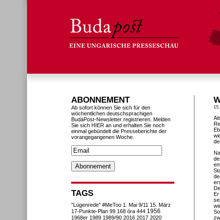
ABONNEMENT
W
Ab sofort können Sie sich für den
15
wöchentlichen deutschsprachigen
Al
BudaPost-Newsletter registrieren. Melden
Re
Sie sich HIER an und erhalten Sie noch
Eb
einmal gebündelt die Presseberichte der
wi
vorangegangenen Woche.
de
Na
de
en
St
de
er
De
TAGS
Er
se
"Lügenrede"
#MeToo
1. Mai
9/11
15. März
wi
1956
17-Punkte-Plan
99
168 óra
444
So
1968er
1989
1989/90
2016
2017
2020
zw