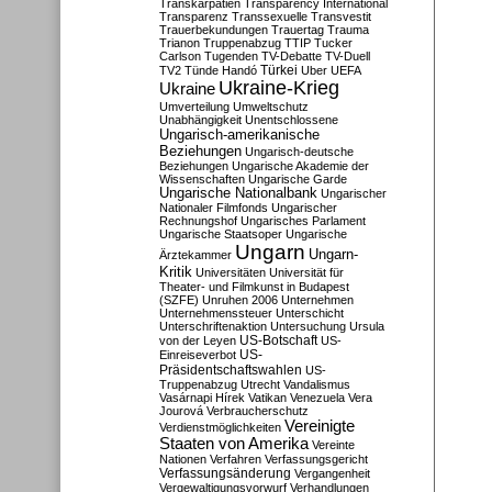
Transkarpatien
Transparency International
Transparenz
Transsexuelle
Transvestit
Trauerbekundungen
Trauertag
Trauma
Trianon
Truppenabzug
TTIP
Tucker
Carlson
Tugenden
TV-Debatte
TV-Duell
Türkei
TV2
Tünde Handó
Uber
UEFA
Ukraine-Krieg
Ukraine
Umverteilung
Umweltschutz
Unabhängigkeit
Unentschlossene
Ungarisch-amerikanische
Beziehungen
Ungarisch-deutsche
Beziehungen
Ungarische Akademie der
Wissenschaften
Ungarische Garde
Ungarische Nationalbank
Ungarischer
Nationaler Filmfonds
Ungarischer
Rechnungshof
Ungarisches Parlament
Ungarische Staatsoper
Ungarische
Ungarn
Ungarn-
Ärztekammer
Kritik
Universitäten
Universität für
Theater- und Filmkunst in Budapest
(SZFE)
Unruhen 2006
Unternehmen
Unternehmenssteuer
Unterschicht
Unterschriftenaktion
Untersuchung
Ursula
US-Botschaft
von der Leyen
US-
US-
Einreiseverbot
Präsidentschaftswahlen
US-
Truppenabzug
Utrecht
Vandalismus
Vasárnapi Hírek
Vatikan
Venezuela
Vera
Jourová
Verbraucherschutz
Vereinigte
Verdienstmöglichkeiten
Staaten von Amerika
Vereinte
Nationen
Verfahren
Verfassungsgericht
Verfassungsänderung
Vergangenheit
Vergewaltigungsvorwurf
Verhandlungen